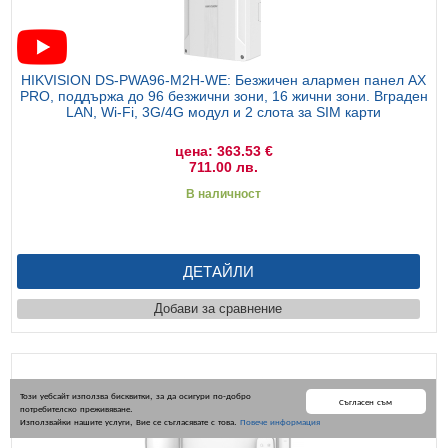
HIKVISION DS-PWA96-M2H-WE: Безжичен алармен панел AX
PRO, поддържа до 96 безжични зони, 16 жични зони. Вграден
LAN, Wi-Fi, 3G/4G модул и 2 слота за SIM карти
цена: 363.53 €
711.00 лв.
В наличност
ДЕТАЙЛИ
Добави за сравнение
Този уебсайт използва бисквитки, за да осигури по-добро
Съгласен съм
потребителско преживяване.
Използвайки нашите услуги, Вие се съгласявате с това.
Повече информация