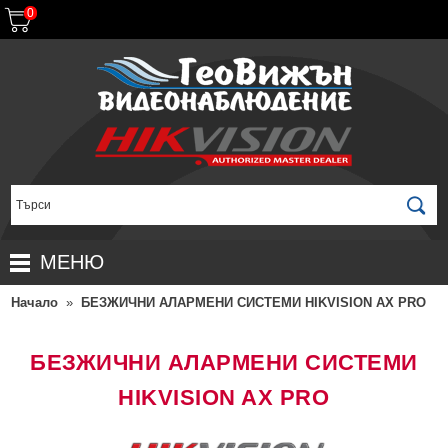
0
МЕНЮ
Начало
»
БЕЗЖИЧНИ АЛАРМЕНИ СИСТЕМИ HIKVISION AX PRO
НАЧАЛО
ПРОДУКТИ
БЕЗЖИЧНИ АЛАРМЕНИ СИСТЕМИ
ЗА ДИСТРИБУТОРИ
ПРОМОЦИИ
HIKVISION AX PRO
ГАРАНЦИОННИ УСЛОВИЯ
НОВИ ПРОДУКТИ
ДОСТАВКИ
КОМПЛЕКТИ ЗА ВИДЕОНАБЛЮДЕНИЕ