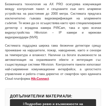
HDMI КАБЕЛИ
МЕТАЛНИ КУТИИ ЗА ЗАХРАНВАНИЯ
POE ИНЖЕКТОРИ
ВИДЕО УДЪЛЖИТЕЛИ, МОДУЛАТОРИ И ДИСТРИБУТОРИ
Безжичната технология на AX PRO осигурява комуникация
между контролния панел и свързаните към него алармени
ГЪВКАВИ ГОФРИРАНИ ТРЪБИ
POE УДЪЛЖИТЕЛИ И POE СПЛИТЕРИ
МИКРОФОНИ И ГОВОРИТЕЛИ ЗА ВИДЕОНАБЛЮДЕНИЕ
устройства на разстояние до 2000 метра. Системата предлага
УПРАВЛЕНИЯ ЗА ВЪРТЯЩИ КАМЕРИ
изключително гъвкава видеоверификация на алармените
събития. Тя може да се осъществява както чрез специализирания
ГРЪМОЗАЩИТИ
детектор с вградена камера PIRCam, така и чрез всички
видеоустройства Hikvision – IP камери и мрежови
ОБЕКТИВИ ЗА ОХРАНИТЕЛНИ КАМЕРИ
видеорекордери (NVR).
КОНЕКТОРИ
Системата поддържа широка гама безжични детектори срещу
проникване на нарушители, пожар, наводнение, както и сензори
ПВЦ КУТИИ
за температура и влажност. Налични са богати възможности за
МЕТАЛНИ ТАБЛА
автоматизация на охраняваните обекти и интеграция със
съществуващи системи Hikvision. Контролните панели използват
БЕЗЖИЧНИ МИШКИ И ЕЛЕКТРИЧЕСКИ РАЗКЛОНИТЕЛИ
най-съвременни комуникационни интерфейси, а цялостното
управление и работа става директно от смартфон чрез единната
МЕДИА КОНВЕРТОРИ И SFP МОДУЛИ
Cloud платформа
Hik-Connect
.
БЕЗЖИЧНИ АЛАРМЕНИ СИСТЕМИ AJAX
БЕЗЖИЧНИ АЛАРМЕНИ ПАНЕЛИ (ХЪБ) AJAX
БЕЗЖИЧНИ АЛАРМЕНИ СИСТЕМИ HIKVISION AX PRO
ДОПЪЛНИТЕЛНИ МАТЕРИАЛИ:
БЕЗЖИЧНИ РАЗШИРИТЕЛИ НА ОБХВАТ AJAX
БЕЗЖИЧНИ ПАНЕЛИ HIKVISION AX PRO
КОМУНИКАЦИОННИ ШКАФОВЕ
ℹ️ Подробно ревю и възможности на