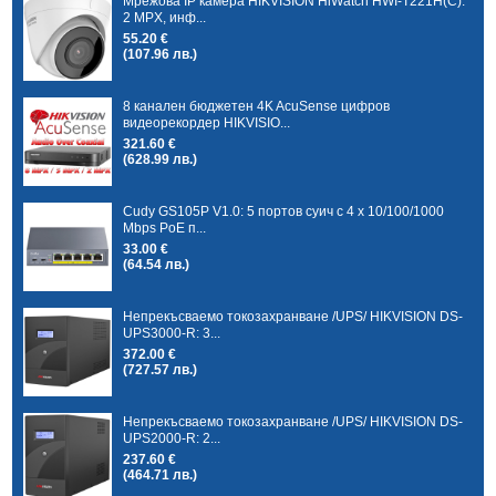
Мрежова IP камера HIKVISION HiWatch HWI-T221H(C):
2 MPX, инф...
55.20 €
(107.96 лв.)
8 канален бюджетен 4K AcuSense цифров
видеорекордер HIKVISIO...
321.60 €
(628.99 лв.)
Cudy GS105P V1.0: 5 портов суич с 4 x 10/100/1000
Mbps PoE п...
33.00 €
(64.54 лв.)
Непрекъсваемо токозахранване /UPS/ HIKVISION DS-
UPS3000-R: 3...
372.00 €
(727.57 лв.)
Непрекъсваемо токозахранване /UPS/ HIKVISION DS-
UPS2000-R: 2...
237.60 €
(464.71 лв.)