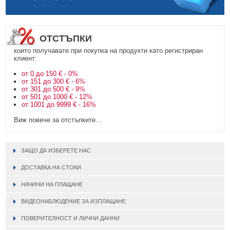
БЕЗЖИЧНИ ДЕТЕКТОРИ AJAX
БЕЗЖИЧНИ ДЕТЕКТОРИ ЗА HIKVISION AX PRO
ALFALINE, СТЕННИ/СТОЯЩИ, С ОТВАРЯЕМИ И ЗАКЛЮЧВАЩИ СЕ
АКСЕСОАРИ ЗА КОМУНИКАЦИОННИ ШКАФОВЕ
СТРАНИЦИ
БЕЗЖИЧНИ ДЕТЕКТОРИ ЗА ПОЖАР, ДИМ, ТОПЛИНА И ВЪГЛЕРОДЕН
БЕЗЖИЧНИ МОДУЛИ И АКСЕСОАРИ ЗА HIKVISION AX PRO
УПОТРЕБЯВАНА ТЕХНИКА
ОКСИД
INTERLINE, СТОЯЩИ - НЕОТВАРЯЕМИ СТРАНИЦИ
ОТСТЪПКИ
КОМПЛЕКТИ БЕЗЖИЧНИ АЛАРМЕНИ СИСТЕМИ AX PRO
БЕЗЖИЧНИ КЛАВИАТУРИ AJAX
BETALINE, СТОЯЩИ С ОТВАРЯЕМИ И ЗАКЛЮЧВАЩИ СЕ СТРАНИЦИ
които получавате при покупка на продукти като регистриран
клиент:
БЕЗКОНТАКТНИ RFID КАРТИ И ЧИПОВЕ ЗА КЛАВИАТУРИ
от 0 до 150 € - 0%
от 151 до 300 € - 6%
БЕЗЖИЧНИ ДИСТАНЦИОННИ УПРАВЛЕНИЯ И БУТОНИ
от 301 до 500 € - 9%
от 501 до 1000 € - 12%
БЕЗЖИЧНИ СИРЕНИ AJAX
от 1001 до 9999 € - 16%
Виж повече за отстъпките...
МОДУЛИ ЗА СГРАДНА АВТОМАТИЗАЦИЯ AJAX
ЗАЩО ДА ИЗБЕРЕТЕ НАС
ДОСТАВКА НА СТОКИ
НАЧИНИ НА ПЛАЩАНЕ
ВИДЕОНАБЛЮДЕНИЕ ЗА ИЗПЛАЩАНЕ
ПОВЕРИТЕЛНОСТ И ЛИЧНИ ДАННИ