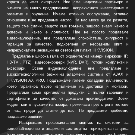
хората да имат сигурност. Ние сме надеждни партньори в
бизнеса на много предприемачи, непрекъснато инвестираме в
развитие и обучение. Имаме отлично обслужване, отлично
отношение и не предаваме никого. На нас може да се разчита,
защото сме силни, защото сме гръбнак, защото знаем какво е
доверие и какво е лоялност. Ние не просто продаваме
видеонаблюдение, ние предлагаме спокойствие, сигурност и
гаранция за качество, подкрепени от несравним опит и
непрекъснатите иновации на световния гигант HIKVISION.
Предлагаме широка гама от охранителни камери (мрежови IP,
HD-TVI, PTZ), видеорекордери (NVR, DVR), готови комплекти и
аксесоари. Освен видеонаблюдение, ние предлагаме и
високотехнологични безжични алармени системи от AJAX и
HIKVISION AX PRO. Поддържаме големи складови наличности,
което гарантира бързо изпълнение на доставки и монтажи.
Предлагаме само оригинални продукти с пълна гаранция и
сертификати за качество от доказани производители. Всеки
модел, които пускаме на пазара, преминава през строги тестове
от нас, преди да стигне до вас. Не продаваме проблеми,
продаваме решения.
Извършваме професионален монтаж на системи за
видеонаблюдение и алармени системи на територията на цяла
България и в съседни страни. Доставяме стока в цяла Европа.