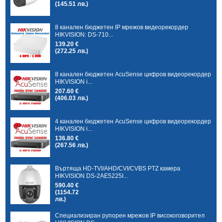
(145.51 лв.)
8 канален бюджетен IP мрежов видеорекордер
HIKVISION: DS-710...
139.20 €
(272.25 лв.)
8 канален бюджетен AcuSense цифров видеорекордер
HIKVISION i...
207.60 €
(406.03 лв.)
4 канален бюджетен AcuSense цифров видеорекордер
HIKVISION i...
136.80 €
(267.56 лв.)
Въртяща HD-TVI/AHD/CVI/CVBS PTZ камера
HIKVISION DS-2AE5225I...
590.40 €
(1154.72
лв.)
Специализиран рупорен мрежов IP високоговорител