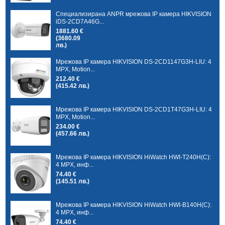
Специализирана ANPR мрежова IP камера HIKVISION
iDS-2CD7A46G...
1881.60 €
(3680.09
лв.)
Мрежова IP камера HIKVISION DS-2CD1147G3H-LIU: 4
MPX, Motion...
212.40 €
(415.42 лв.)
Мрежова IP камера HIKVISION DS-2CD1T47G3H-LIU: 4
MPX, Motion...
234.00 €
(457.66 лв.)
Мрежова IP камера HIKVISION HiWatch HWI-T240H(C):
4 MPX, инф...
74.40 €
(145.51 лв.)
Мрежова IP камера HIKVISION HiWatch HWI-B140H(C):
4 MPX, инф...
74.40 €