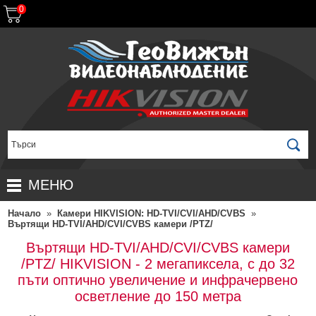
0
МЕНЮ
Начало
»
Камери HIKVISION: HD-TVI/CVI/AHD/CVBS
»
НАЧАЛО
Въртящи HD-TVI/AHD/CVI/CVBS камери /PTZ/
ПРОДУКТИ
Въртящи HD-TVI/AHD/CVI/CVBS камери
/PTZ/ HIKVISION - 2 мегапиксела, с до 32
ЗА ДИСТРИБУТОРИ
ПРОМОЦИИ
пъти оптично увеличение и инфрачервено
ГАРАНЦИОННИ УСЛОВИЯ
НОВИ ПРОДУКТИ
осветление до 150 метра
ДОСТАВКИ
КОМПЛЕКТИ ЗА ВИДЕОНАБЛЮДЕНИЕ