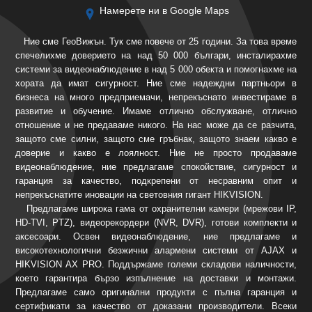
Намерете ни в Google Maps
Ние сме ГеоВижън. Тук сме повече от 25 години. За това време
спечелихме доверието на над 50 000 българи, инсталирахме
системи за видеонаблюдение в над 5 000 обекта и помогнахме на
хората да имат сигурност. Ние сме надеждни партньори в
бизнеса на много предприемачи, непрекъснато инвестираме в
развитие и обучение. Имаме отлично обслужване, отлично
отношение и не предаваме никого. На нас може да се разчита,
защото сме силни, защото сме гръбнак, защото знаем какво е
доверие и какво е лоялност. Ние не просто продаваме
видеонаблюдение, ние предлагаме спокойствие, сигурност и
гаранция за качество, подкрепени от несравним опит и
непрекъснатите иновации на световния гигант HIKVISION.
Предлагаме широка гама от охранителни камери (мрежови IP,
HD-TVI, PTZ), видеорекордери (NVR, DVR), готови комплекти и
аксесоари. Освен видеонаблюдение, ние предлагаме и
високотехнологични безжични алармени системи от AJAX и
HIKVISION AX PRO. Поддържаме големи складови наличности,
което гарантира бързо изпълнение на доставки и монтажи.
Предлагаме само оригинални продукти с пълна гаранция и
сертификати за качество от доказани производители. Всеки