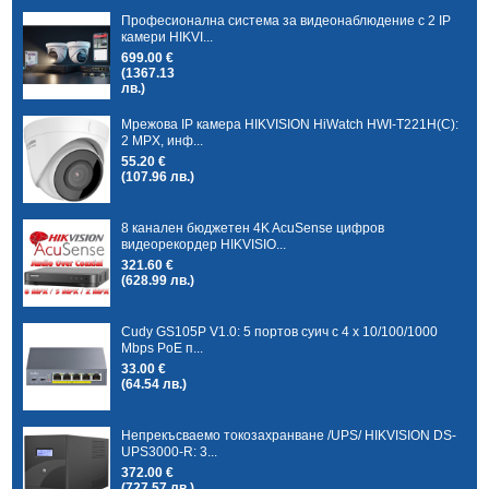
Професионална система за видеонаблюдение с 2 IP
камери HIKVI...
699.00 €
(1367.13
лв.)
Мрежова IP камера HIKVISION HiWatch HWI-T221H(C):
2 MPX, инф...
55.20 €
(107.96 лв.)
8 канален бюджетен 4K AcuSense цифров
видеорекордер HIKVISIO...
321.60 €
(628.99 лв.)
Cudy GS105P V1.0: 5 портов суич с 4 x 10/100/1000
Mbps PoE п...
33.00 €
(64.54 лв.)
Непрекъсваемо токозахранване /UPS/ HIKVISION DS-
UPS3000-R: 3...
372.00 €
(727.57 лв.)