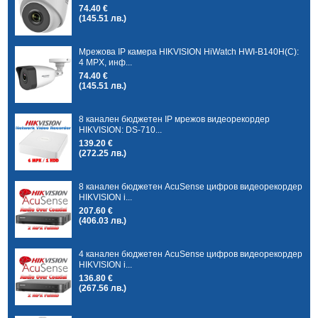
74.40 €
(145.51 лв.)
Мрежова IP камера HIKVISION HiWatch HWI-B140H(C):
4 MPX, инф...
74.40 €
(145.51 лв.)
8 канален бюджетен IP мрежов видеорекордер
HIKVISION: DS-710...
139.20 €
(272.25 лв.)
8 канален бюджетен AcuSense цифров видеорекордер
HIKVISION i...
207.60 €
(406.03 лв.)
4 канален бюджетен AcuSense цифров видеорекордер
HIKVISION i...
136.80 €
(267.56 лв.)