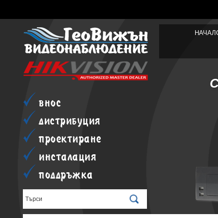
НАЧАЛ
внос
дистрибуция
проектиране
инсталация
поддръжка