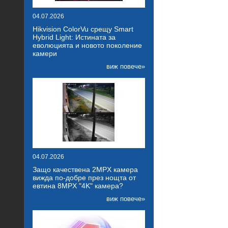
04.07.2026
Hikvision ColorVu срещу Smart
Hybrid Light: Истината за
еволюцията и новото поколение
камери
виж повече»
04.07.2026
Защо качествена 2MPX камера
вижда по-добре през нощта от
евтина 8MPX "4K" камера?
виж повече»