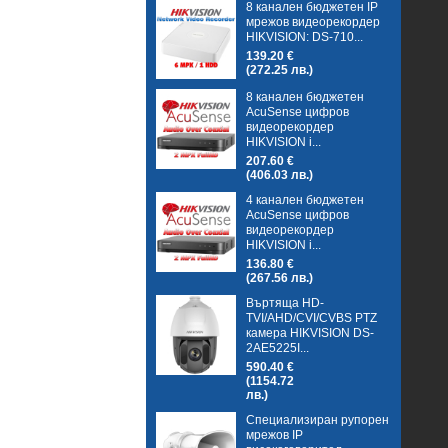
8 канален бюджетен IP
мрежов видеорекордер
HIKVISION: DS-710...
139.20 €
(272.25 лв.)
8 канален бюджетен
AcuSense цифров
видеорекордер
HIKVISION i...
207.60 €
(406.03 лв.)
4 канален бюджетен
AcuSense цифров
видеорекордер
HIKVISION i...
136.80 €
(267.56 лв.)
Въртяща HD-
TVI/AHD/CVI/CVBS PTZ
камера HIKVISION DS-
2AE5225I...
590.40 €
(1154.72
лв.)
Специализиран рупорен
мрежов IP