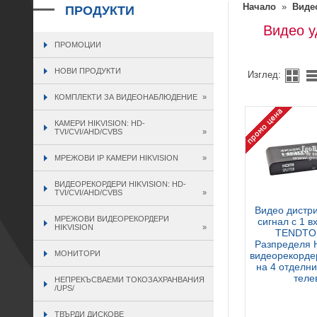
Начало
»
Виде
ПРОДУКТИ
Видео у
ПРОМОЦИИ
НОВИ ПРОДУКТИ
Изглед:
КОМПЛЕКТИ ЗА ВИДЕОНАБЛЮДЕНИЕ
»
КАМЕРИ HIKVISION: HD-
TVI/CVI/AHD/CVBS
»
МРЕЖОВИ IP КАМЕРИ HIKVISION
»
ВИДЕОРЕКОРДЕРИ HIKVISION: HD-
TVI/CVI/AHD/CVBS
»
Видео дистр
МРЕЖОВИ ВИДЕОРЕКОРДЕРИ
сигнал с 1 в
HIKVISION
»
TENDTO
Разпределя 
МОНИТОРИ
видеорекорде
на 4 отделн
теле
НЕПРЕКЪСВАЕМИ ТОКОЗАХРАНВАНИЯ
/UPS/
ТВЪРДИ ДИСКОВЕ