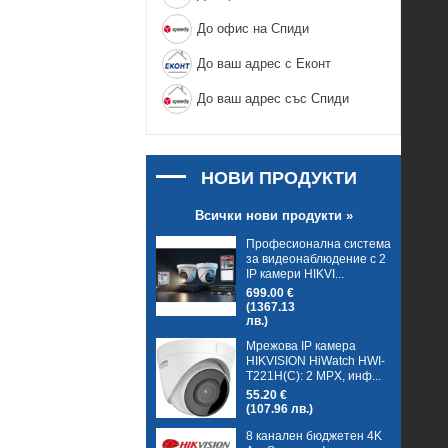
До офис на Спиди
До ваш адрес с Еконт
До ваш адрес със Спиди
НОВИ ПРОДУКТИ
Всички нови продукти »
Професионална система
за видеонаблюдение с 2
IP камери HIKVI...
699.00 €
(1367.13
лв.)
Мрежова IP камера
HIKVISION HiWatch HWI-
T221H(C): 2 MPX, инф...
55.20 €
(107.96 лв.)
8 канален бюджетен 4K