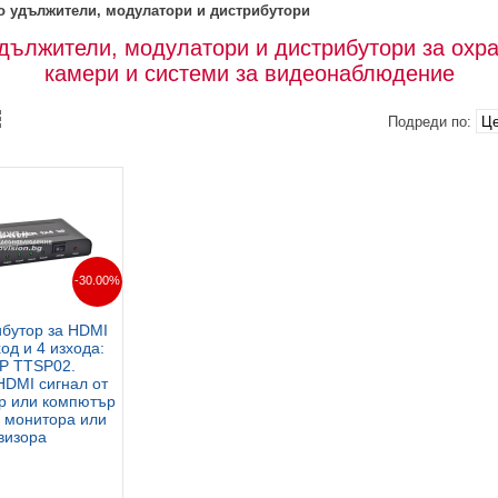
о удължители, модулатори и дистрибутори
дължители, модулатори и дистрибутори за охр
камери и системи за видеонаблюдение
Подреди по:
-30.00%
ибутор за HDMI
ход и 4 изхода:
P TTSP02.
HDMI сигнал от
р или компютър
и монитора или
визора