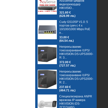
AcuSense цифров
видеорекордер
HIKVISIO...
321.60 €
(628.99 лв.)
Cudy GS105P V1.0: 5
портов суич с 4 x
10/100/1000 Mbps PoE
п...
33.00 €
(64.54 лв.)
Непрекъсваемо
токозахранване /UPS/
HIKVISION DS-UPS3000-
R: 3...
372.00 €
(727.57 лв.)
Непрекъсваемо
токозахранване /UPS/
HIKVISION DS-UPS2000-
R: 2...
237.60 €
(464.71 лв.)
Специализирана ANPR
мрежова IP камера
HIKVISION iDS-
2CD7A46G...