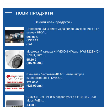
НОВИ ПРОДУКТИ
Всички нови продукти »
Професионална система за видеонаблюдение с 2 IP
камери HIKVI...
699.00 €
(1367.13
лв.)
Мрежова IP камера HIKVISION HiWatch HWI-T221H(C):
2 MPX, инф...
55.20 €
(107.96 лв.)
8 канален бюджетен 4K AcuSense цифров
видеорекордер HIKVISIO...
321.60 €
(628.99 лв.)
Cudy GS105P V1.0: 5 портов суич с 4 x 10/100/1000
Mbps PoE п...
33.00 €