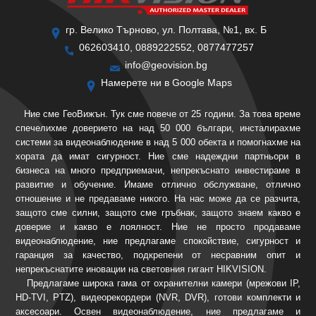
гр. Велико Търново, ул. Полтава, №1, вх. Б
062603410, 0889222552, 0877477257
info@geovision.bg
Намерете ни в Google Maps
Ние сме ГеоВижън. Тук сме повече от 25 години. За това време
спечелихме доверието на над 50 000 българи, инсталирахме
системи за видеонаблюдение в над 5 000 обекта и помогнахме на
хората да имат сигурност. Ние сме надеждни партньори в
бизнеса на много предприемачи, непрекъснато инвестираме в
развитие и обучение. Имаме отлично обслужване, отлично
отношение и не предаваме никого. На нас може да се разчита,
защото сме силни, защото сме гръбнак, защото знаем какво е
доверие и какво е лоялност. Ние не просто продаваме
видеонаблюдение, ние предлагаме спокойствие, сигурност и
гаранция за качество, подкрепени от несравним опит и
непрекъснатите иновации на световния гигант HIKVISION.
Предлагаме широка гама от охранителни камери (мрежови IP,
HD-TVI, PTZ), видеорекордери (NVR, DVR), готови комплекти и
аксесоари. Освен видеонаблюдение, ние предлагаме и