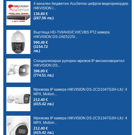
4 канален бюджетен AcuSense цифров видеорекордер
HIKVISION i...
136.80 €
(267.56 лв.)
Въртяща HD-TVI/AHD/CVI/CVBS PTZ камера
HIKVISION DS-2AE5225I...
590.40 €
(1154.72
лв.)
Специализиран рупорен мрежов IP високоговорител
HIKVISION DS...
396.00 €
(774.51 лв.)
Мрежова IP камера HIKVISION DS-2CD1047G3H-LIU: 4
MPX, Motion...
212.40 €
(415.42 лв.)
Мрежова IP камера HIKVISION DS-2CD1347G3H-LIU: 4
MPX, Motion...
212.40 €
(415.42 лв.)