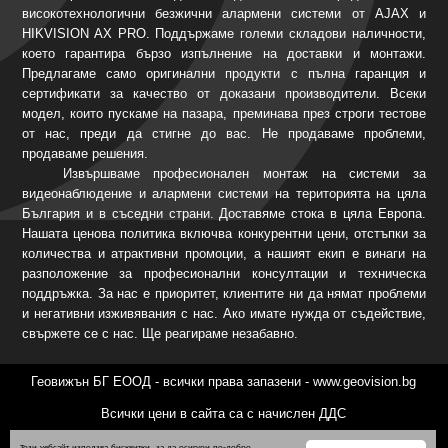
високотехнологични безжични алармени системи от AJAX и
HIKVISION AX PRO. Поддържаме големи складови наличности,
което гарантира бързо изпълнение на доставки и монтажи.
Предлагаме само оригинални продукти с пълна гаранция и
сертификати за качество от доказани производители. Всеки
модел, които пускаме на пазара, преминава през строги тестове
от нас, преди да стигне до вас. Не продаваме проблеми,
продаваме решения.
Извършваме професионален монтаж на системи за
видеонаблюдение и алармени системи на територията на цяла
България и в съседни страни. Доставяме стока в цяла Европа.
Нашата ценова политика включва конкурентни цени, отстъпки за
количества и атрактивни промоции, а нашият екип е винаги на
разположение за професионални консултации и техническа
поддръжка. За нас е приоритет, клиентите ни да нямат проблеми
и негативни изживявания с нас. Ако имате нужда от съдействие,
свържете се с нас. Ще реагираме незабавно.
Геовижън БГ ЕООД - всички права запазени - www.geovision.bg
Всички цени в сайта са с начислен ДДС
Този уебсайт използва бисквитки, за да осигури по-добро