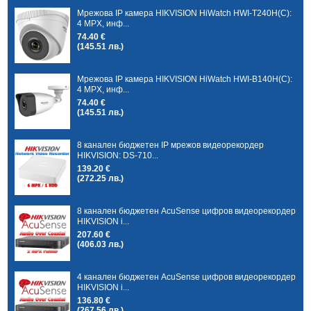
Мрежова IP камера HIKVISION HiWatch HWI-T240H(C):
4 MPX, инф...
74.40 €
(145.51 лв.)
Мрежова IP камера HIKVISION HiWatch HWI-B140H(C):
4 MPX, инф...
74.40 €
(145.51 лв.)
8 канален бюджетен IP мрежов видеорекордер
HIKVISION: DS-710...
139.20 €
(272.25 лв.)
8 канален бюджетен AcuSense цифров видеорекордер
HIKVISION i...
207.60 €
(406.03 лв.)
4 канален бюджетен AcuSense цифров видеорекордер
HIKVISION i...
136.80 €
(267.56 лв.)