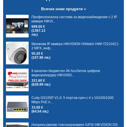
Всички нови продукти »
Професионална система за видеонаблюдение с 2 IP
камери HIKVI...
699.00 €
(1367.13
лв.)
Мрежова IP камера HIKVISION HiWatch HWI-T221H(C):
2 MPX, инф...
55.20 €
(107.96 лв.)
8 канален бюджетен 4K AcuSense цифров
видеорекордер HIKVISIO...
321.60 €
(628.99 лв.)
Cudy GS105P V1.0: 5 портов суич с 4 x 10/100/1000
Mbps PoE п...
33.00 €
(64.54 лв.)
Непрекъсваемо токозахранване /UPS/ HIKVISION DS-