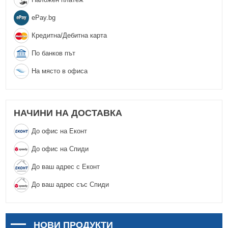
еPay.bg
Кредитна/Дебитна карта
По банков път
На място в офиса
НАЧИНИ НА ДОСТАВКА
До офис на Еконт
До офис на Спиди
До ваш адрес с Еконт
До ваш адрес със Спиди
НОВИ ПРОДУКТИ