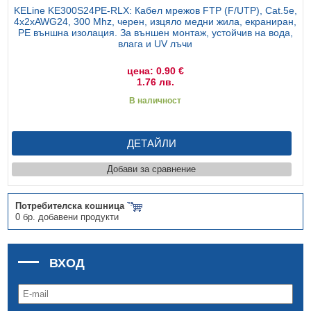
KELine KE300S24PE-RLX: Кабел мрежов FTP (F/UTP), Cat.5e,
4x2xAWG24, 300 Mhz, черен, изцяло медни жила, екраниран,
PE външна изолация. За външен монтаж, устойчив на вода,
влага и UV лъчи
цена: 0.90 €
1.76 лв.
В наличност
ДЕТАЙЛИ
Добави за сравнение
Потребителска кошница
0 бр. добавени продукти
ВХОД