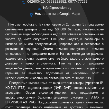
062603410, 0889222552, 0877477257
info@geovision.bg
Намерете ни в Google Maps
Ние сме ГеоВижън. Тук сме повече от 25 години. За това време
спечелихме доверието на над 50 000 българи, инсталирахме
системи за видеонаблюдение в над 5 000 обекта и помогнахме на
хората да имат сигурност. Ние сме надеждни партньори в
бизнеса на много предприемачи, непрекъснато инвестираме в
развитие и обучение. Имаме отлично обслужване, отлично
отношение и не предаваме никого. На нас може да се разчита,
защото сме силни, защото сме гръбнак, защото знаем какво е
доверие и какво е лоялност. Ние не просто продаваме
видеонаблюдение, ние предлагаме спокойствие, сигурност и
гаранция за качество, подкрепени от несравним опит и
непрекъснатите иновации на световния гигант HIKVISION.
Предлагаме широка гама от охранителни камери (мрежови IP,
HD-TVI, PTZ), видеорекордери (NVR, DVR), готови комплекти и
аксесоари. Освен видеонаблюдение, ние предлагаме и
високотехнологични безжични алармени системи от AJAX и
HIKVISION AX PRO. Поддържаме големи складови наличности,
което гарантира бързо изпълнение на доставки и монтажи.