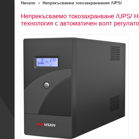
Начало
»
Непрекъсваеми токозахранвания /UPS/
Непрекъсваемо токозахранване /UPS/ HIK
технология с автоматичен волт регулато