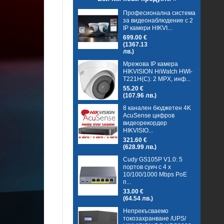
Професионална система
за видеонаблюдение с 2
IP камери HIKVI...
699.00 €
(1367.13
лв.)
Мрежова IP камера
HIKVISION HiWatch HWI-
T221H(C): 2 MPX, инф...
55.20 €
(107.96 лв.)
8 канален бюджетен 4K
AcuSense цифров
видеорекордер
HIKVISIO...
321.60 €
(628.99 лв.)
Cudy GS105P V1.0: 5
портов суич с 4 x
10/100/1000 Mbps PoE
п...
33.00 €
(64.54 лв.)
Непрекъсваемо
токозахранване /UPS/