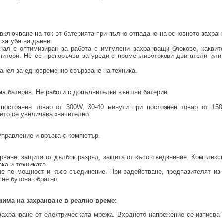
евключване на ток от батерията при пълно отпадане на основното захра
 загуба на данни.
нал е оптимизиран за работа с импулсни захранващи блокове, каквит
онитори. Не се препоръчва за уреди с променливотокови двигатели ил
 панел за едновременно свързване на техника.
ема батерия. Не работи с допълнителни външни батерии.
 постоянен товар от 300W, 30-40 минути при постоянен товар от 15
ето се увеличава значително.
управление и връзка с компютър.
арване, защита от дълбок разряд, защита от късо съединение. Комплекс
ка и техниката.
не по мощност и късо съединение. При задействане, предпазителят из
сне бутона обратно.
жима на захранване в реално време
:
ахранване от електрическата мрежа. Входното напрежение се изписва 