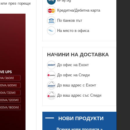
еPay.bg
 или през горещи
Кредитна/Дебитна карта
По банков път
На място в офиса
НАЧИНИ НА ДОСТАВКА
До офис на Еконт
До офис на Спиди
До ваш адрес с Еконт
До ваш адрес със Спиди
НОВИ ПРОДУКТИ
Всички нови продукти »