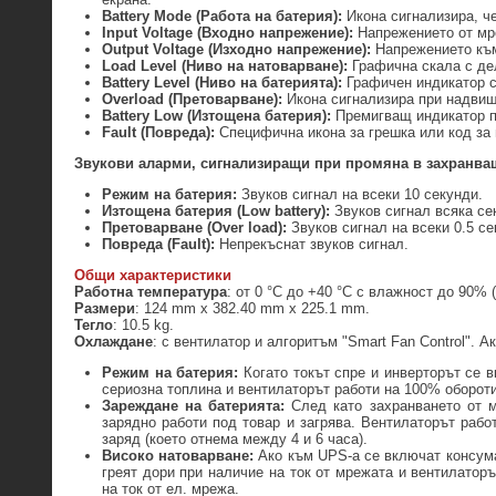
Battery Mode (Работа на батерия):
Икона сигнализира, че
Input Voltage (Входно напрежение):
Напрежението от мре
Output Voltage (Изходно напрежение):
Напрежението към
Load Level (Ниво на натоварване):
Графична скала с дел
Battery Level (Ниво на батерията):
Графичен индикатор с
Overload (Претоварване):
Икона сигнализира при надвиш
Battery Low (Изтощена батерия):
Премигващ индикатор по
Fault (Повреда):
Специфична икона за грешка или код за 
Звукови аларми
, сигнализира
щи
при промяна в захранва
Режим на батерия:
Звуков сигнал на всеки 10 секунди.
Изтощена батерия (Low battery):
Звуков сигнал всяка се
Претоварване (Over load):
Звуков сигнал на всеки 0.5 се
Повреда (Fault):
Непрекъснат звуков сигнал.
Общи характеристики
Работна температура
: от 0 °C до +40 °C с влажност до 90% (
Размери
: 124 mm х 382.40 mm х 225.1 mm.
Тегло
: 10.5 kg.
Охлаждане
: с вентилатор и алгоритъм "Smart Fan Control". А
Режим на батерия:
Когато токът спре и инверторът се в
сериозна топлина и вентилаторът работи на 100% обороти
Зареждане на батерията:
След като захранването от м
зарядно работи под товар и загрява. Вентилаторът рабо
заряд (което отнема между 4 и 6 часа).
Високо натоварване:
Ако към UPS-а се включат консума
греят дори при наличие на ток от мрежата и вентилаторъ
на ток от ел. мрежа.