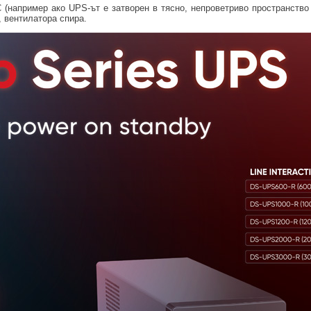
 (например ако UPS-ът е затворен в тясно, непроветриво пространство
 вентилатора спира.