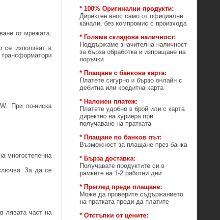
* 100% Оригинални продукти:
Директен внос само от официални
канали, без компромис с произхода
нване от мрежата.
* Голяма складова наличност:
Поддържаме значителна наличност
о се използват в
за бърза обработка и изпращане на
и трансформатори
поръчки
* Плащане с банкова карта:
Платете сигурно и бързо онлайн с
дебитна или кредитна карта
* Наложен платеж:
0W. При по-ниска
Платете удобно в брой или с карта
директно на куриера при
получаване на пратката
* Плащане по банков път:
Възможност за плащане през банка
на многостепенна
* Бърза доставка:
Получавате продуктите си в
ключва. За да се
рамките на 1-2 работни дни
* Преглед преди плащане:
Може да проверите съдържанието
на пратката преди да платите
в лявата част на
* Отстъпки от цените: