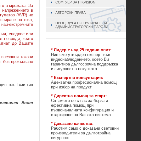
СОФТУЕР ЗА HIKVISION
то в мрежата. За
ят напрежението в
АВТОРСКИ ПРАВА
гулатор (AVR) не
спиране на тока,
ПРОЦЕДУРА ПО НУЛИРАНЕ НА
 най-екстремните
АДМИНИСТРАТОРСКИ ПАРОЛИ
ния, спадове или
т повреди, които
тигнат до Вашите
* Лидер с над 25 години опит:
Ние сме утвърден експерт във
 внезапни токови
видеонаблюдението, което Ви
т без прекъсване
гарантира дългосрочна поддръжка
и сигурност в покупката
* Експертна консултация:
Адекватна професионална помощ
щия ток. Този тип
при избор на продукт
* Директна помощ за старт:
Свържете се с нас за бърза и
матичен Волт
ефективна помощ при
първоначалната конфигурация и
стартиране на Вашата система
* Доказано качество:
Работим само с доказани световни
производители за дълготрайна
сигурност