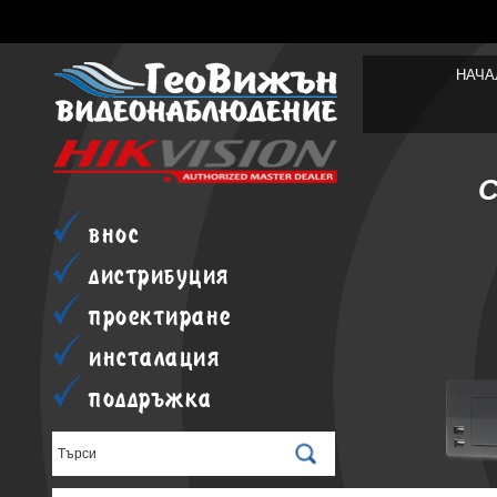
НАЧА
внос
дистрибуция
проектиране
инсталация
поддръжка