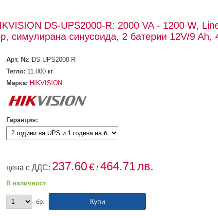
VISION DS-UPS2000-R: 2000 VA - 1200 W, Line 
р, симулирана синусоида, 2 батерии 12V/9 Ah, 
Арт. №:
DS-UPS2000-R
Тегло:
11.000
кг.
Марка:
HIKVISION
Гаранция:
237.60
464.71
лв.
€
цена с ДДС:
/
В наличност
бр.