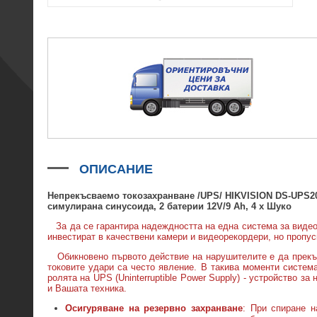
ОПИСАНИЕ
Непрекъсваемо токозахранване /UPS/
HIKVISION DS-UPS
2
симулирана синусоида, 2
батерии 12V/
9
Ah, 4
x
Шуко
За да се гарантира надеждността на една система за видео
инвестират в качествени камери и видеорекордери, но пропуск
Обикновено първото действие на нарушителите е да прекъсн
токовите удари са често явление. В такива моменти систем
ролята на UPS (Uninterruptible Power Supply) - устройство 
и Вашата техника.
Осигуряване на резервно захранване
: При спиране н