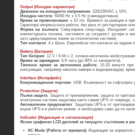
Output (Изходни параметри)
Диапазон на изходното напрежение
: 220/230VAC ± 10%.
Изходна честота
: 50/60 Hz ± 0.5 Hz (самоадаптивна).
Време за превключване
: ≤ 10 ms. Времето за реакция и пр
Гарантира непрекъсната работа, без риск от рестартиране или
Форма на вълната
: Симулирана синусоида. Изходният сиг
компютърната техника, системите за сигурност, рутери и м
като циркулационни помпи за отоплителни системи).
Тип контакти
: 4 х Шуко. Европейски тип контакти на задния
Battery (Батерия)
Тип батерия
: 12 V / 9 Ah x 2, оловно-киселинна необслужва
Време за зареждане
: 6-8 часа (до 90% от капацитета).
Типично време за автономна работа
: 15-20 минути при
консумация, например няколко камери и видеорекордер, врем
Interface (Интерфейс)
Комуникационни портове
: USB. Възможност за софтуерно 
Protection (Защити)
Пълна защита
: Защита от пренапрежение, защита от претов
електронна система защитава както самия UPS от повреди, та
Автоматичен предпазител
: Защитава UPS-а от претоварва
върне UPS-а в работен режим, е необходимо само да се нати
Indicator (Индикация и сигнализация)
Ясн
ен
графичен
LCD
дисплей
за текущото състояние и ре
AC Mode (Работа от мрежата):
Индикация за нормално з
екрана.