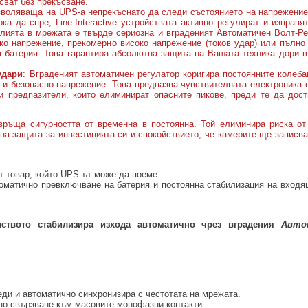
сват без прекъсване.
воляваща на UPS-а непрекъснато да следи състоянието на напрежение
тока да спре, Line-Interactive устройствата активно регулират и изправ
алията в мрежата е твърде сериозна и вграденият Автоматичен Волт-Ре
ко напрежение, прекомерно високо напрежение (токов удар) или пълно 
 батерия. Това гарантира абсолютна защита на Вашата техника дори в
удари
: Вграденият автоматичен регулатор коригира постоянните колеба
 и безопасно напрежение. Това предпазва чувствителната електроника о
и предпазители, които елиминират опасните пикове, преди те да дос
ръща сигурността от временна в постоянна. Той елиминира риска от
на защита за инвестицията си и спокойствието, че камерите ще записва
т товар, който UPS-ът може да поеме.
автоматично превключване на батерия и постоянна стабилизация на входя
йството стабилизира изхода автоматично чрез вградения
Авто
еди и автоматично синхронизира с честотата на мрежата.
но свързване към масовите монофазни контакти.