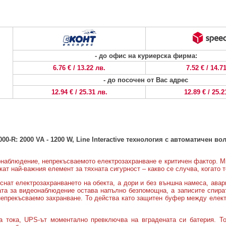
- до офис на куриерска фирма:
6.76 € / 13.22 лв.
7.52 € / 14.7
- до посочен от Вас адрес
12.94 € / 25.31 лв.
12.89 € / 25.2
000-R:
2
0
00
VA -
1200
W,
Line Interactive
технология с автоматичен вол
наблюдение, непрекъсваемото електрозахранване е критичен фактор. М
ат най-важния елемент за тяхната сигурност – какво се случва, когато 
ат електрозахранването на обекта, а дори и без външна намеса, авар
ата за видеонаблюдение остава напълно безпомощна, а записите спират
за непрекъсваемо захранване. То действа като защитен буфер между еле
а тока, UPS-ът моментално превключва на вградената си батерия. Т