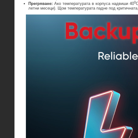
0
Прегряване:
Ако температурата в корпуса надвиши 40
C
летни месеци). Щом температурата падне под критичната,