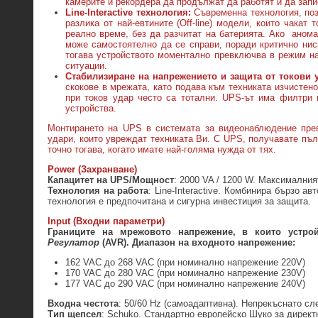
камерите и рекордера да продължат да работят и да запи
Line-Interactive технология:
Съвременна технология, поз
разлика от най-евтините (Off-line) модели, които чакат 
реално време, без да разчитат на батерията. Ако аном
може самостоятелно да се справи, поради критично нис
тогава устройството моментално превключва в режим на
ситуации.
Стабилизиране на напрежението и защита от токови 
скокове в мрежата, като подава към техниката изчистено
при токов удар често са тотални. UPS-ът има филтри 
устройства.
Монтирането на UPS в системата за видеонаблюдение прев
удари, които увреждат техниката Ви. С UPS, получавате пъл
точно тогава, когато имате най-голяма нужда от тях.
Power (Захранване)
Капацитет на UPS/Мощност
: 2000 VA / 1200 W. Максималния
Технология на работа
: Line-Interactive. Комбинира бързо 
технология е предпочитана и сигурна инвестиция за защита.
Input (Входни параметри)
Г
раниците на мрежовото напрежение, в които устро
Регулатор
(AVR).
Диапазон на входното напрежение:
162 VAC до 268 VAC (при номинално напрежение 220V)
170 VAC до 280 VAC (при номинално напрежение 230V)
177 VAC до 290 VAC (при номинално напрежение 240V)
Входна честота
: 50/60 Hz (самоадаптивна). Непрекъснато сл
Тип щепсел
: Schuko. Стандартно европейско Шуко за директ