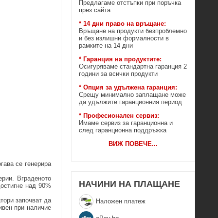
Предлагаме отстъпки при поръчка
през сайта
* 14 дни право на връщане:
Връщане на продукти безпроблемно
и без излишни формалности в
рамките на 14 дни
* Гаранция на продуктите:
Осигуряваме стандартна гаранция 2
години за всички продукти
* Опция за удължена гаранция:
Срещу минимално заплащане може
да удължите гаранционния период
* Професионален сервиз:
Имаме сервиз за гаранционна и
след гаранционна поддръжка
ВИЖ ПОВЕЧЕ
...
гава се генерира
ерии. Вграденото
НАЧИНИ НА ПЛАЩАНЕ
достигне над 90%
тори започват да
Наложен платеж
тивен при наличие