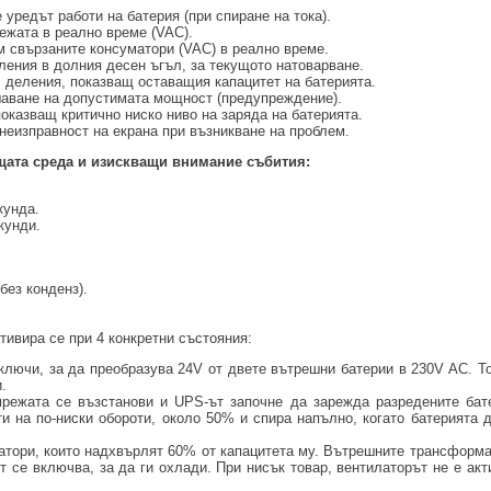
 уредът работи на батерия (при спиране на тока).
жата в реално време (VAC).
 свързаните консуматори (VAC) в реално време.
ения в долния десен ъгъл, за текущото натоварване.
 деления, показващ оставащия капацитет на батерията.
аване на допустимата мощност (предупреждение).
казващ критично ниско ниво на заряда на батерията.
неизправност на екрана при възникване на проблем.
щата среда и изискващи внимание
събития:
кунда.
кунди.
без конденз).
ктивира се при 4 конкретни състояния:
ключи, за да преобразува 24V от двете вътрешни батерии в 230V AC. То
.
режата се възстанови и UPS-ът започне да зарежда разредените бат
ти на по-ниски обороти, около 50% и спира напълно, когато батерията 
тори, които надхвърлят 60% от капацитета му. Вътрешните трансформа
т се включва, за да ги охлади. При нисък товар, вентилаторът не е ак