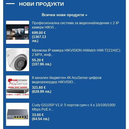
НОВИ ПРОДУКТИ
Всички нови продукти »
Професионална система за видеонаблюдение с 2 IP
камери HIKVI...
699.00 €
(1367.13
лв.)
Мрежова IP камера HIKVISION HiWatch HWI-T221H(C):
2 MPX, инф...
55.20 €
(107.96 лв.)
8 канален бюджетен 4K AcuSense цифров
видеорекордер HIKVISIO...
321.60 €
(628.99 лв.)
Cudy GS105P V1.0: 5 портов суич с 4 x 10/100/1000
Mbps PoE п...
33.00 €
(64.54 лв.)