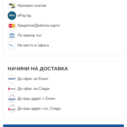
Наложен платеж
еPay.bg
Кредитна/Дебитна карта
По банков път
На място в офиса
НАЧИНИ НА ДОСТАВКА
До офис на Еконт
До офис на Спиди
До ваш адрес с Еконт
До ваш адрес със Спиди