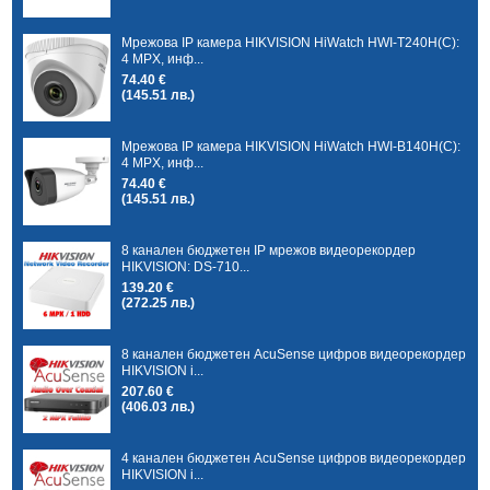
Мрежова IP камера HIKVISION HiWatch HWI-T240H(C):
4 MPX, инф...
74.40 €
(145.51 лв.)
Мрежова IP камера HIKVISION HiWatch HWI-B140H(C):
4 MPX, инф...
74.40 €
(145.51 лв.)
8 канален бюджетен IP мрежов видеорекордер
HIKVISION: DS-710...
139.20 €
(272.25 лв.)
8 канален бюджетен AcuSense цифров видеорекордер
HIKVISION i...
207.60 €
(406.03 лв.)
4 канален бюджетен AcuSense цифров видеорекордер
HIKVISION i...