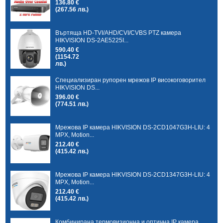
136.80 €
(267.56 лв.)
Въртяща HD-TVI/AHD/CVI/CVBS PTZ камера
HIKVISION DS-2AE5225I...
590.40 €
(1154.72
лв.)
Специализиран рупорен мрежов IP високоговорител
HIKVISION DS...
396.00 €
(774.51 лв.)
Мрежова IP камера HIKVISION DS-2CD1047G3H-LIU: 4
MPX, Motion...
212.40 €
(415.42 лв.)
Мрежова IP камера HIKVISION DS-2CD1347G3H-LIU: 4
MPX, Motion...
212.40 €
(415.42 лв.)
Комбинирана термовизионна и оптична IP камера