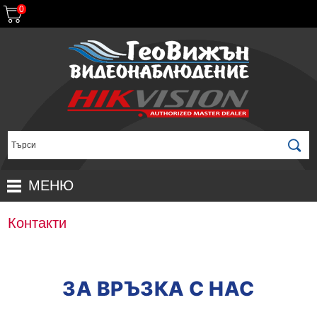
0
МЕНЮ
НАЧАЛО
Контакти
ПРОДУКТИ
ЗА ДИСТРИБУТОРИ
ПРОМОЦИИ
ЗА ВРЪЗКА С НАС
ГАРАНЦИОННИ УСЛОВИЯ
НОВИ ПРОДУКТИ
ДОСТАВКИ
КОМПЛЕКТИ ЗА ВИДЕОНАБЛЮДЕНИЕ