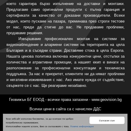
което гарантира бързо изпълнение на доставки и монтажи.
Предлагаме само оригинални продукти с пълна гаранция и
сертификати за качество от доказани производители. Всеки
модел, които пускаме на пазара, преминава през строги тестове
от нас, преди да стигне до вас. Не продаваме проблеми,
продаваме решения.
Извършваме професионален монтаж на системи за
видеонаблюдение и алармени системи на територията на цяла
България и в съседни страни. Доставяме стока в цяла Европа.
Нашата ценова политика включва конкурентни цени, отстъпки за
количества и атрактивни промоции, а нашият екип е винаги на
разположение за професионални консултации и техническа
поддръжка. За нас е приоритет, клиентите ни да нямат проблеми
и негативни изживявания с нас. Ако имате нужда от съдействие,
свържете се с нас. Ще реагираме незабавно.
Геовижън БГ ЕООД - всички права запазени - www.geovision.bg
Всички цени в сайта са с начислен ДДС
Този уебсайт използва бисквитки, за да осигури по-добро
Съгласен съм
потребителско преживяване.
Използвайки нашите услуги, Вие се съгласявате с това.
Повече информация