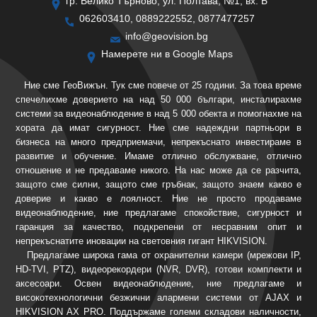
гр. Велико Търново, ул. Полтава, №1, вх. Б
062603410, 0889222552, 0877477257
info@geovision.bg
Намерете ни в Google Maps
Ние сме ГеоВижън. Тук сме повече от 25 години. За това време
спечелихме доверието на над 50 000 българи, инсталирахме
системи за видеонаблюдение в над 5 000 обекта и помогнахме на
хората да имат сигурност. Ние сме надеждни партньори в
бизнеса на много предприемачи, непрекъснато инвестираме в
развитие и обучение. Имаме отлично обслужване, отлично
отношение и не предаваме никого. На нас може да се разчита,
защото сме силни, защото сме гръбнак, защото знаем какво е
доверие и какво е лоялност. Ние не просто продаваме
видеонаблюдение, ние предлагаме спокойствие, сигурност и
гаранция за качество, подкрепени от несравним опит и
непрекъснатите иновации на световния гигант HIKVISION.
Предлагаме широка гама от охранителни камери (мрежови IP,
HD-TVI, PTZ), видеорекордери (NVR, DVR), готови комплекти и
аксесоари. Освен видеонаблюдение, ние предлагаме и
високотехнологични безжични алармени системи от AJAX и
HIKVISION AX PRO. Поддържаме големи складови наличности,