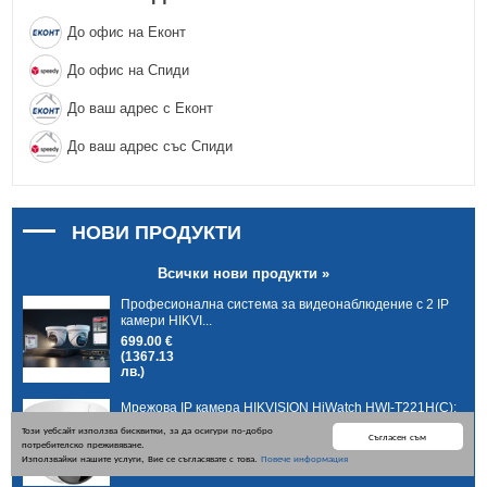
До офис на Еконт
До офис на Спиди
До ваш адрес с Еконт
До ваш адрес със Спиди
НОВИ ПРОДУКТИ
Всички нови продукти »
Професионална система за видеонаблюдение с 2 IP
камери HIKVI...
699.00 €
(1367.13
лв.)
Мрежова IP камера HIKVISION HiWatch HWI-T221H(C):
2 MPX, инф...
Този уебсайт използва бисквитки, за да осигури по-добро
Съгласен съм
55.20 €
потребителско преживяване.
Използвайки нашите услуги, Вие се съгласявате с това.
Повече информация
(107.96 лв.)