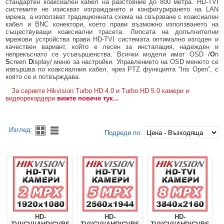
стандартен коаксиален кабел на разстояние до 800 метра. HD-TVI
системите не изискват изграждането и конфигурирането на LAN
НАЧИНИ НА ПЛАЩАНЕ
КОМПЛЕКТИ ЗА ВИДЕОНАБЛЮДЕНИЕ С МРЕЖОВИ IP КАМЕРИ
КАМЕРИ HIKVISION: HD-TVI/CVI/AHD/CVBS
мрежа, а използват традиционната схема на свързване с коаксиален
кабел и BNC конектори, което прави възможно използването на
съществуващи коаксиални трасета. Липсата на допълнителни
МАРКИ
HD-TVI/CVI/AHD/CVBS КАМЕРИ HIKVISION - 2 МЕГАПИКСЕЛА
МРЕЖОВИ IP КАМЕРИ HIKVISION
мрежови устройства прави HD-TVI системата оптимално изгоден и
качествен вариант, който е лесен за инсталация, надежден и
БЛОГ И НОВИНИ
HD-TVI/CVI/AHD/CVBS КАМЕРИ HIKVISION - 5 МЕГАПИКСЕЛА
МРЕЖОВИ IP КАМЕРИ 2 МЕГАПИКСЕЛА
ВИДЕОРЕКОРДЕРИ HIKVISION: HD-TVI/CVI/AHD/CVBS
непрекъснато се усъвършенства. Всички модели имат OSD /
O
n
S
creen
D
isplay/ меню за настройки. Управлението на OSD менюто се
ЦЕНОВИ ЛИСТИ
HD-TVI/CVI/AHD/CVBS КАМЕРИ HIKVISION - 8 МЕГАПИКСЕЛА
МРЕЖОВИ IP КАМЕРИ 4 МЕГАПИКСЕЛА
С ПОДДРЪЖКА НА HD-TVI КАМЕРИ ДО 2 MPX
МРЕЖОВИ ВИДЕОРЕКОРДЕРИ HIKVISION
извършва по коаксиалния кабел, чрез PTZ функцията “Iris Open”, с
която се и потвърждава.
ЗАЯВЕТЕ ОФЕРТА
ВЪРТЯЩИ HD-TVI/AHD/CVI/CVBS КАМЕРИ /PTZ/
МРЕЖОВИ IP КАМЕРИ 6 МЕГАПИКСЕЛА
С ПОДДРЪЖКА НА HD-TVI КАМЕРИ ДО 5 И 8 MPX - 4K UHD
МРЕЖОВИ ВИДЕОРЕКОРДЕРИ БЕЗ POE ЗАХРАНВАНЕ
МОНИТОРИ
ЦЕНОВА ЛИСТА КОМУНИКАЦИОННИ ШКАФОВЕ FORMRACK
За сериите Hikvision Turbo HD 4.0 и Turbo HD 5.0 камери и
видеорекордери
вижте повече тук...
ВИДЕОНАБЛЮДЕНИЕ ЗА ИЗПЛАЩАНЕ
МРЕЖОВИ IP КАМЕРИ 8 МЕГАПИКСЕЛА
МРЕЖОВИ ВИДЕОРЕКОРДЕРИ С POE ЗАХРАНВАНЕ
НЕПРЕКЪСВАЕМИ ТОКОЗАХРАНВАНИЯ /UPS/
ЦЕНОВА ЛИСТА БЕЗЖИЧНИ АЛАРМЕНИ СИСТЕМИ AJAX
ОТСТЪПКИ
ВЪРТЯЩИ МРЕЖОВИ IP КАМЕРИ /PTZ/
ТВЪРДИ ДИСКОВЕ
ЦЕНОВА ЛИСТА БЕЗЖИЧНИ АЛАРМЕНИ СИСТЕМИ HIKVISION AX-
PRO
Изглед:
Подреди по:
ЗА НАС
БЕЗЖИЧНИ 4G И WI-FI МРЕЖОВИ IP КАМЕРИ
КАБЕЛИ ЗА ВИДЕОНАБЛЮДЕНИЕ
КОНТАКТИ
ПАНОРАМНИ МРЕЖОВИ IP КАМЕРИ
КОАКСИАЛНИ КАБЕЛИ
МОНТАЖНИ ОСНОВИ И СТОЙКИ ЗА КАМЕРИ
КАМЕРИ ЗА РАЗПОЗНАВАНЕ НА РЕГИСТРАЦИОННИ НОМЕРА
МРЕЖОВИ LAN КАБЕЛИ
МОНТАЖНИ ОСНОВИ ЗА HIKVISION КАМЕРИ
ЗАХРАНВАНИЯ
ТЕРМОВИЗИОННИ IP КАМЕРИ BI-SPECTRUM
МРЕЖОВИ LAN КАБЕЛИ С КРИМПНАТИ RJ45 КОНЕКТОРИ
СТОЙКИ И КОЖУСИ ЗА КАМЕРИ
ЗАХРАНВАЩИ АДАПТОРИ 12V DC
POE ЗАХРАНВАНИЯ
ЗАХРАНВАЩИ КАБЕЛИ
СТОЙКИ ЗА ВЪРТЯЩИ PTZ КАМЕРИ
ЗАХРАНВАЩИ БЛОКОВЕ 12V DC
POE СУИЧОВЕ
ВИДЕО БАЛУНИ И ТРАНСМИТЕРИ
HD-
HD-
HD-