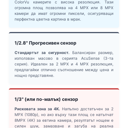
ColorVu камерите с висока резолюция. Тази
огромна площ позволява на 4 MPX или 8 MPX
камери да имат огромни пиксели, осигуряващи
перфектна цветна картина в мрак.
1/2.8" Прогресивен сензор
Стандартът за сигурност.
Балансиран размер,
използван масово в серията AcuSense (3-та
серия). Идеален за 2 MPX и 4 MPX резолюция,
предлагайки отлично съотношение между цена и
нощно представяне.
1/3" (или по-малък) сензор
Рисковата зона за 4K.
Напълно достатъчен за 2
MPX (1080p), но ако върху тази площ се натъпчат
8MPX (4K) за евтина камера, резултатът нощем е
силен шум, замазване и загуба на реална