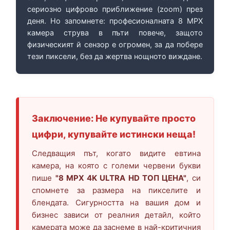
сериозно цифрово приближение (zoom) през
деня. Но запомнете: професионалната 8 MPX
камера струва в пъти повече, защото
физическият й сензор е огромен, за да побере
тези пиксели, без да жертва нощното виждане.
Заключение: Не купувайте просто
цифри, купувайте истински неща!
Следващия път, когато видите евтина
камера, на която с големи червени букви
пише
"8 MPX 4K ULTRA HD ТОП ЦЕНА"
, си
спомнете за размера на пикселите и
блендата. Сигурността на вашия дом и
бизнес зависи от реалния детайл, който
камерата може да заснеме в най-критичния