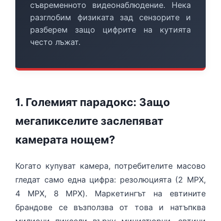
HDMI КАБЕЛИ
МЕТАЛНИ КУТИИ ЗА ЗАХРАНВАНИЯ
POE ИНЖЕКТОРИ
ВИДЕО УДЪЛЖИТЕЛИ, МОДУЛАТОРИ И ДИСТРИБУТОРИ
съвременното видеонаблюдение. Нека
разглобим физиката зад сензорите и
ГЪВКАВИ ГОФРИРАНИ ТРЪБИ
POE УДЪЛЖИТЕЛИ И POE СПЛИТЕРИ
МИКРОФОНИ И ГОВОРИТЕЛИ ЗА ВИДЕОНАБЛЮДЕНИЕ
разберем защо цифрите на кутията
УПРАВЛЕНИЯ ЗА ВЪРТЯЩИ КАМЕРИ
често лъжат.
ГРЪМОЗАЩИТИ
ОБЕКТИВИ ЗА ОХРАНИТЕЛНИ КАМЕРИ
КОНЕКТОРИ
1. Големият парадокс: Защо
ПВЦ КУТИИ
мегапикселите заслепяват
МЕТАЛНИ ТАБЛА
камерата нощем?
БЕЗЖИЧНИ МИШКИ И ЕЛЕКТРИЧЕСКИ РАЗКЛОНИТЕЛИ
МЕДИА КОНВЕРТОРИ И SFP МОДУЛИ
Когато купуват камера, потребителите масово
БЕЗЖИЧНИ АЛАРМЕНИ СИСТЕМИ AJAX
гледат само една цифра: резолюцията (2 MPX,
БЕЗЖИЧНИ АЛАРМЕНИ ПАНЕЛИ (ХЪБ) AJAX
БЕЗЖИЧНИ АЛАРМЕНИ СИСТЕМИ HIKVISION AX PRO
4 MPX, 8 MPX). Маркетингът на евтините
брандове се възползва от това и натъпква
БЕЗЖИЧНИ РАЗШИРИТЕЛИ НА ОБХВАТ AJAX
БЕЗЖИЧНИ ПАНЕЛИ HIKVISION AX PRO
КОМУНИКАЦИОННИ ШКАФОВЕ