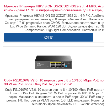
Мрежова IP камера HIKVISION DS-2CD2T43G2-2LI: 4 MPX, AcuSen
комбинирано БЯЛО и инфрачервено осветление до 60 метра, о
Мрежова IP камера HIKVISION DS-2CD2T43G2-2LI: 4 MPX, AcuSense а
инфрачервено осветление до 60 метра, обектив 4 mm Камера и об
Сензор: 1/2.9" progressive scan CMOS. Минимално осветление: в цв
lux. Wide Dynamic Range: WDR 120 dB. Видео шумов филтър: 3D-
Compensation, HighLight Compensation. Настройки на кар
КУПИ
Cudy FS1010PG V2.0: 10 портов суич с 8 x 10/100 Mbps PoE порта
30 W на PoE порт. Общ PoE бюджет 120 W
Cudy FS1010PG V2.0: 10 портов суич с 8 x 10/100 Mbps PoE порта + 2
PoE порт. Общ PoE бюджет 120 W PoE портове: 8x10/100 Mbps PoE 
порта. Максимална мощност на всеки PoE порт: 30 W. PoE стандар
режим: 1-8. Портове за VLAN режим: 1-8. LED индикации: Power, Link
Физически превключватели DIP Switch: Watchdog /