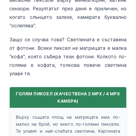
милиони пиксели върху миниатюрни, евтини
БЕЗЖИЧНИ ДЕТЕКТОРИ AJAX
БЕЗЖИЧНИ ДЕТЕКТОРИ ЗА HIKVISION AX PRO
ALFALINE, СТЕННИ/СТОЯЩИ, С ОТВАРЯЕМИ И ЗАКЛЮЧВАЩИ СЕ
АКСЕСОАРИ ЗА КОМУНИКАЦИОННИ ШКАФОВЕ
СТРАНИЦИ
сензори. Резултатът през деня е приличен, но
БЕЗЖИЧНИ ДЕТЕКТОРИ ЗА ПОЖАР, ДИМ, ТОПЛИНА И ВЪГЛЕРОДЕН
БЕЗЖИЧНИ МОДУЛИ И АКСЕСОАРИ ЗА HIKVISION AX PRO
УПОТРЕБЯВАНА ТЕХНИКА
когато слънцето залезе, камерата буквално
ОКСИД
INTERLINE, СТОЯЩИ - НЕОТВАРЯЕМИ СТРАНИЦИ
КОМПЛЕКТИ БЕЗЖИЧНИ АЛАРМЕНИ СИСТЕМИ AX PRO
"ослепява".
БЕЗЖИЧНИ КЛАВИАТУРИ AJAX
BETALINE, СТОЯЩИ С ОТВАРЯЕМИ И ЗАКЛЮЧВАЩИ СЕ СТРАНИЦИ
Защо се случва това? Светлината е съставена
БЕЗКОНТАКТНИ RFID КАРТИ И ЧИПОВЕ ЗА КЛАВИАТУРИ
от фотони. Всеки пиксел на матрицата е малка
БЕЗЖИЧНИ ДИСТАНЦИОННИ УПРАВЛЕНИЯ И БУТОНИ
"кофа", която събира тези фотони. Колкото по-
БЕЗЖИЧНИ СИРЕНИ AJAX
голяма е кофата, толкова повече светлина
МОДУЛИ ЗА СГРАДНА АВТОМАТИЗАЦИЯ AJAX
улавя тя.
ГОЛЯМ ПИКСЕЛ (КАЧЕСТВЕНА 2 MPX / 4 MPX
КАМЕРА)
Върху същата площ на матрицата има по-
малко на брой, но много по-големи пиксели.
Те улавят и най-слабата светлина. Картината