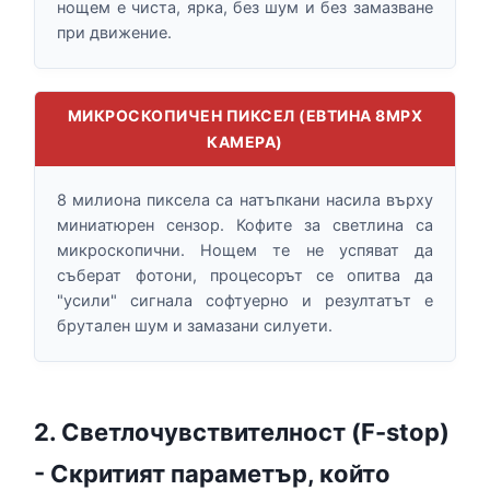
нощем е чиста, ярка, без шум и без замазване
при движение.
МИКРОСКОПИЧЕН ПИКСЕЛ (ЕВТИНА 8MPX
КАМЕРА)
8 милиона пиксела са натъпкани насила върху
миниатюрен сензор. Кофите за светлина са
микроскопични. Нощем те не успяват да
съберат фотони, процесорът се опитва да
"усили" сигнала софтуерно и резултатът е
брутален шум и замазани силуети.
2. Светлочувствителност (F-stop)
- Скритият параметър, който