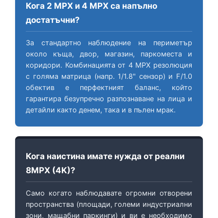
Кога 2 MPX и 4 MPX са напълно
достатъчни?
За стандартно наблюдение на периметър
около къща, двор, магазин, паркоместа и
коридори. Комбинацията от 4 MPX резолюция
с голяма матрица (напр. 1/1.8" сензор) и F/1.0
обектив е перфектният баланс, който
гарантира безупречно разпознаване на лица и
детайли както денем, така и в пълен мрак.
Кога наистина имате нужда от реални
8MPX (4K)?
Само когато наблюдавате огромни отворени
пространства (площади, големи индустриални
зони, мащабни паркинги) и ви е необходимо