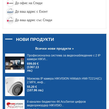
До офис на Спиди
До ваш адрес с Еконт
До ваш адрес със Спиди
НОВИ ПРОДУКТИ
Всички нови продукти »
Професионална система за видеонаблюдение с 2 IP
камери HIKVI...
699.00 €
(1367.13
лв.)
Мрежова IP камера HIKVISION HiWatch HWI-T221H(C):
2 MPX, инф...
55.20 €
(107.96 лв.)
8 канален бюджетен 4K AcuSense цифров
видеорекордер HIKVISIO...