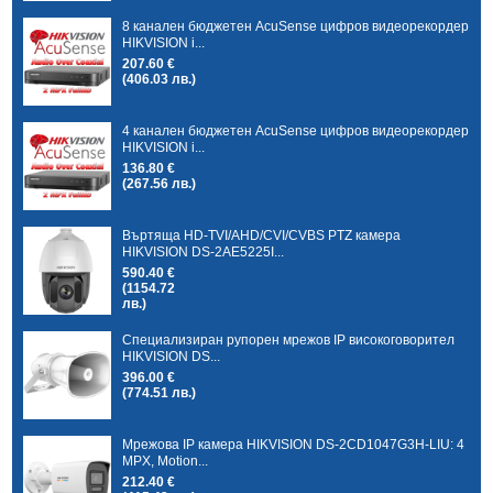
8 канален бюджетен AcuSense цифров видеорекордер
HIKVISION i...
207.60 €
(406.03 лв.)
4 канален бюджетен AcuSense цифров видеорекордер
HIKVISION i...
136.80 €
(267.56 лв.)
Въртяща HD-TVI/AHD/CVI/CVBS PTZ камера
HIKVISION DS-2AE5225I...
590.40 €
(1154.72
лв.)
Специализиран рупорен мрежов IP високоговорител
HIKVISION DS...
396.00 €
(774.51 лв.)
Мрежова IP камера HIKVISION DS-2CD1047G3H-LIU: 4
MPX, Motion...
212.40 €