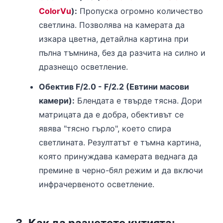
ColorVu
):
Пропуска огромно количество
светлина. Позволява на камерата да
изкара цветна, детайлна картина при
пълна тъмнина, без да разчита на силно и
дразнещо осветление.
Обектив F/2.0 - F/2.2 (Евтини масови
камери):
Блендата е твърде тясна. Дори
матрицата да е добра, обективът се
явява "тясно гърло", което спира
светлината. Резултатът е тъмна картина,
която принуждава камерата веднага да
премине в черно-бял режим и да включи
инфрачервеното осветление.