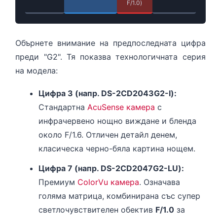
F/1.0)
Обърнете внимание на предпоследната цифра
преди "G2". Тя показва технологичната серия
на модела:
Цифра 3 (напр. DS-2CD2043G2-I):
Стандартна
AcuSense камера
с
инфрачервено нощно виждане и бленда
около F/1.6. Отличен детайл денем,
класическа черно-бяла картина нощем.
Цифра 7 (напр. DS-2CD2047G2-LU):
Премиум
ColorVu камера
. Означава
голяма матрица, комбинирана със супер
светлочувствителен обектив
F/1.0
за