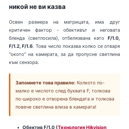
никой не ви казва
Освен размера на матрицата, има друг
критичен фактор - обективът и неговата
бленда (светлосила), отбелязвана като
F/1.0,
F/1.2, F/1.6
. Това число показва колко се отваря
"окото" на камерата, за да пропусне светлина
към сензора.
Запомнете това правило:
Колкото по-
малко е числото след буквата F, толкова
по-широко е отворена блендата и толкова
повече светлина влиза в камерата!
Обектив F/1.0 (
Технология Hikvision