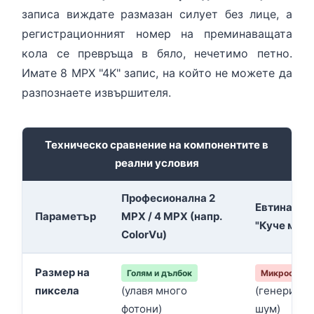
записа виждате размазан силует без лице, а
регистрационният номер на преминаващата
кола се превръща в бяло, нечетимо петно.
Имате 8 MPX "4K" запис, на който не можете да
разпознаете извършителя.
Техническо сравнение на компонентите в
реални условия
Професионална 2
Евтина 8 
Параметър
MPX / 4 MPX (напр.
"Куче марк
ColorVu)
Размер на
Голям и дълбок
Микроскопи
пиксела
(улавя много
(генерира
фотони)
шум)