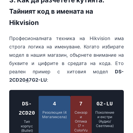
3. Как да разчетете кутията:
Тайният код в имената на
Hikvision
Професионалната техника на Hikvision има
строга логика на именуване. Когато избирате
модел в нашия магазин, обърнете внимание на
буквите и цифрите в средата на кода. Ето
реален пример с хитовия модел
DS-
2CD20
4
7G2-LU
:
DS-
4
7
G2-LU
2CD20
Резолюция (4
Сензор
Поколение
Мегапиксела)
и
и екстри
Оптика
(Аудио/
Тип
(7 =
Светлина)
корпус
ColorVu
(Bullet)