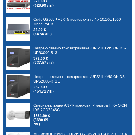
321.60 €
(628.99 лв.)
Cudy GS105P V1.0: 5 портов суич с 4 x 10/100/1000
Mbps PoE п...
33.00 €
(64.54 лв.)
Непрекъсваемо токозахранване /UPS/ HIKVISION DS-
UPS3000-R: 3...
372.00 €
(727.57 лв.)
Непрекъсваемо токозахранване /UPS/ HIKVISION DS-
UPS2000-R: 2...
237.60 €
(464.71 лв.)
Специализирана ANPR мрежова IP камера HIKVISION
iDS-2CD7A46G...
1881.60 €
(3680.09
лв.)
Мрежова IP камера HIKVISION DS-2CD1147G3H-LIU: 4