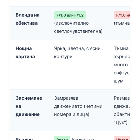
Бленда на
F/1.0 или F/1.2
F/1.6 или F/
обектива
(изключително
(тъмна опт
светлочувствителна)
Нощна
Ярка, цветна, с ясни
Тъмна,
картина
контури
зърнеста, 
много
софтуерен
шум
Заснемане
Замразява
Размазва
на
движението (четими
движещите
движение
номера и лица)
обекти (Еф
"Дух")
Реален
(вижда се
(фо
Висок
Нисък