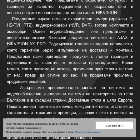
видеонаблюдение, ние предлагаме спокойствие, сигурност и
гаранция за качество, подкрепени от несравним опит и
непрекъснатите иновации на световния гигант HIKVISION.
Предлагаме широка гама от охранителни камери (мрежови IP,
HD-TVI, PTZ), видеорекордери (NVR, DVR), готови комплекти и
аксесоари. Освен видеонаблюдение, ние предлагаме и
високотехнологични безжични алармени системи от AJAX и
HIKVISION AX PRO. Поддържаме големи складови наличности,
което гарантира бързо изпълнение на доставки и монтажи.
Предлагаме само оригинални продукти с пълна гаранция и
сертификати за качество от доказани производители. Всеки
модел, които пускаме на пазара, преминава през строги тестове
от нас, преди да стигне до вас. Не продаваме проблеми,
продаваме решения.
Извършваме професионален монтаж на системи за
видеонаблюдение и алармени системи на територията на цяла
България и в съседни страни. Доставяме стока в цяла Европа.
Нашата ценова политика включва конкурентни цени, отстъпки за
количества и атрактивни промоции, а нашият екип е винаги на
разположение за професионални консултации и техническа
Този уебсайт използва бисквитки, за да осигури по-добро
поддръжка. За нас е приоритет, клиентите ни да нямат проблеми
Съгласен съм
потребителско преживяване.
и негативни изживявания с нас. Ако имате нужда от съдействие,
Използвайки нашите услуги, Вие се съгласявате с това.
Повече информация
свържете се с нас. Ще реагираме незабавно.