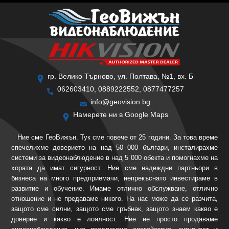
гр. Велико Търново, ул. Полтава, №1, вх. Б
062603410, 0889222552, 0877477257
info@geovision.bg
Намерете ни в Google Maps
Ние сме ГеоВижън. Тук сме повече от 25 години. За това време
спечелихме доверието на над 50 000 българи, инсталирахме
системи за видеонаблюдение в над 5 000 обекта и помогнахме на
хората да имат сигурност. Ние сме надеждни партньори в
бизнеса на много предприемачи, непрекъснато инвестираме в
развитие и обучение. Имаме отлично обслужване, отлично
отношение и не предаваме никого. На нас може да се разчита,
защото сме силни, защото сме гръбнак, защото знаем какво е
доверие и какво е лоялност. Ние не просто продаваме