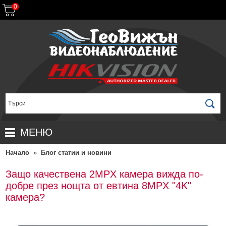
0
МЕНЮ
Начало
»
Блог статии и новини
НАЧАЛО
ПРОДУКТИ
Защо качествена 2MPX камера вижда по-
добре през нощта от евтина 8MPX "4K"
ЗА ДИСТРИБУТОРИ
ПРОМОЦИИ
камера?
ГАРАНЦИОННИ УСЛОВИЯ
НОВИ ПРОДУКТИ
ДОСТАВКИ
КОМПЛЕКТИ ЗА ВИДЕОНАБЛЮДЕНИЕ