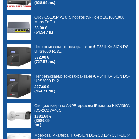
(628.99 лв.)
Cudy GS105P V1.0: 5 портов суич с 4 x 10/100/1000
Mbps PoE п...
33.00 €
(64.54 лв.)
Непрекъсваемо токозахранване /UPS/ HIKVISION DS-
UPS3000-R: 3...
372.00 €
(727.57 лв.)
Непрекъсваемо токозахранване /UPS/ HIKVISION DS-
UPS2000-R: 2...
237.60 €
(464.71 лв.)
Специализирана ANPR мрежова IP камера HIKVISION
iDS-2CD7A46G...
1881.60 €
(3680.09
лв.)
Мрежова IP камера HIKVISION DS-2CD1147G3H-LIU: 4