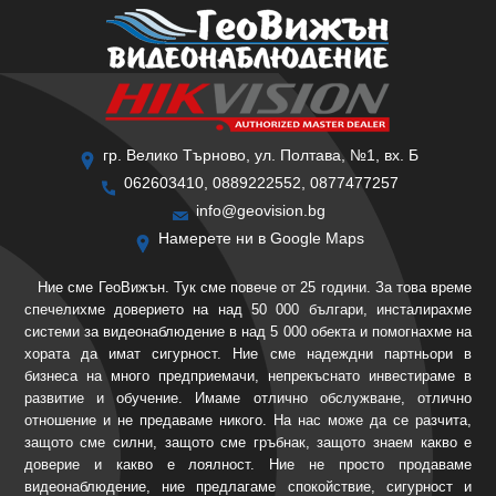
гр. Велико Търново, ул. Полтава, №1, вх. Б
062603410, 0889222552, 0877477257
info@geovision.bg
Намерете ни в Google Maps
Ние сме ГеоВижън. Тук сме повече от 25 години. За това време
спечелихме доверието на над 50 000 българи, инсталирахме
системи за видеонаблюдение в над 5 000 обекта и помогнахме на
хората да имат сигурност. Ние сме надеждни партньори в
бизнеса на много предприемачи, непрекъснато инвестираме в
развитие и обучение. Имаме отлично обслужване, отлично
отношение и не предаваме никого. На нас може да се разчита,
защото сме силни, защото сме гръбнак, защото знаем какво е
доверие и какво е лоялност. Ние не просто продаваме
видеонаблюдение, ние предлагаме спокойствие, сигурност и