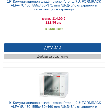
HDMI КАБЕЛИ
МЕТАЛНИ КУТИИ ЗА ЗАХРАНВАНИЯ
POE ИНЖЕКТОРИ
ВИДЕО УДЪЛЖИТЕЛИ, МОДУЛАТОРИ И ДИСТРИБУТОРИ
19" Комуникационен шкаф - стенен/стоящ 7U: FORMRACK
ALFA-7U450, 555х450х371 mm /ШхДхВ/ с отваряеми и
ГЪВКАВИ ГОФРИРАНИ ТРЪБИ
POE УДЪЛЖИТЕЛИ И POE СПЛИТЕРИ
МИКРОФОНИ И ГОВОРИТЕЛИ ЗА ВИДЕОНАБЛЮДЕНИЕ
заключващи се страници
УПРАВЛЕНИЯ ЗА ВЪРТЯЩИ КАМЕРИ
цена: 114.00 €
222.96 лв.
ГРЪМОЗАЩИТИ
В наличност
ОБЕКТИВИ ЗА ОХРАНИТЕЛНИ КАМЕРИ
КОНЕКТОРИ
ДЕТАЙЛИ
ПВЦ КУТИИ
Добави за сравнение
МЕТАЛНИ ТАБЛА
БЕЗЖИЧНИ МИШКИ И ЕЛЕКТРИЧЕСКИ РАЗКЛОНИТЕЛИ
МЕДИА КОНВЕРТОРИ И SFP МОДУЛИ
БЕЗЖИЧНИ АЛАРМЕНИ СИСТЕМИ AJAX
БЕЗЖИЧНИ АЛАРМЕНИ ПАНЕЛИ (ХЪБ) AJAX
БЕЗЖИЧНИ АЛАРМЕНИ СИСТЕМИ HIKVISION AX PRO
БЕЗЖИЧНИ РАЗШИРИТЕЛИ НА ОБХВАТ AJAX
БЕЗЖИЧНИ ПАНЕЛИ HIKVISION AX PRO
КОМУНИКАЦИОННИ ШКАФОВЕ
19" Комуникационен шкаф - стенен/стоящ 9U: FORMRACK
ALFA-9U450, 555х450х460 mm /ШхДхВ/ с отваряеми и