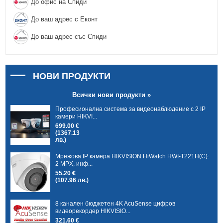
До офис на Спиди
До ваш адрес с Еконт
До ваш адрес със Спиди
НОВИ ПРОДУКТИ
Всички нови продукти »
Професионална система за видеонаблюдение с 2 IP
камери HIKVI...
699.00 €
(1367.13
лв.)
Мрежова IP камера HIKVISION HiWatch HWI-T221H(C):
2 MPX, инф...
55.20 €
(107.96 лв.)
8 канален бюджетен 4K AcuSense цифров
видеорекордер HIKVISIO...
321.60 €