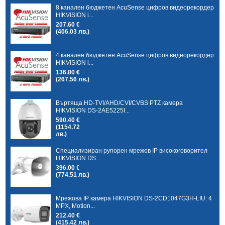
8 канален бюджетен AcuSense цифров видеорекордер
HIKVISION i...
207.60 €
(406.03 лв.)
4 канален бюджетен AcuSense цифров видеорекордер
HIKVISION i...
136.80 €
(267.56 лв.)
Въртяща HD-TVI/AHD/CVI/CVBS PTZ камера
HIKVISION DS-2AE5225I...
590.40 €
(1154.72
лв.)
Специализиран рупорен мрежов IP високоговорител
HIKVISION DS...
396.00 €
(774.51 лв.)
Мрежова IP камера HIKVISION DS-2CD1047G3H-LIU: 4
MPX, Motion...
212.40 €
(415.42 лв.)