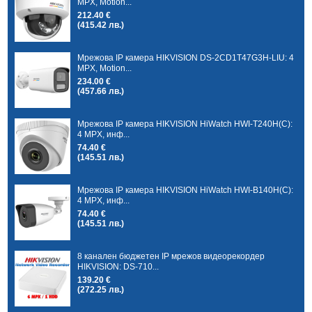
MPX, Motion...
212.40 €
(415.42 лв.)
Мрежова IP камера HIKVISION DS-2CD1T47G3H-LIU: 4
MPX, Motion...
234.00 €
(457.66 лв.)
Мрежова IP камера HIKVISION HiWatch HWI-T240H(C):
4 MPX, инф...
74.40 €
(145.51 лв.)
Мрежова IP камера HIKVISION HiWatch HWI-B140H(C):
4 MPX, инф...
74.40 €
(145.51 лв.)
8 канален бюджетен IP мрежов видеорекордер
HIKVISION: DS-710...
139.20 €
(272.25 лв.)