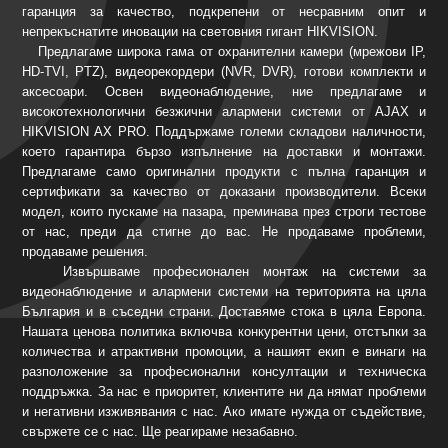
гаранция за качество, подкрепени от несравним опит и
непрекъснатите иновации на световния гигант HIKVISION.
Предлагаме широка гама от охранителни камери (мрежови IP,
HD-TVI, PTZ), видеорекордери (NVR, DVR), готови комплекти и
аксесоари. Освен видеонаблюдение, ние предлагаме и
високотехнологични безжични алармени системи от AJAX и
HIKVISION AX PRO. Поддържаме големи складови наличности,
което гарантира бързо изпълнение на доставки и монтажи.
Предлагаме само оригинални продукти с пълна гаранция и
сертификати за качество от доказани производители. Всеки
модел, които пускаме на пазара, преминава през строги тестове
от нас, преди да стигне до вас. Не продаваме проблеми,
продаваме решения.
Извършваме професионален монтаж на системи за
видеонаблюдение и алармени системи на територията на цяла
България и в съседни страни. Доставяме стока в цяла Европа.
Нашата ценова политика включва конкурентни цени, отстъпки за
количества и атрактивни промоции, а нашият екип е винаги на
разположение за професионални консултации и техническа
поддръжка. За нас е приоритет, клиентите ни да нямат проблеми
и негативни изживявания с нас. Ако имате нужда от съдействие,
свържете се с нас. Ще реагираме незабавно.