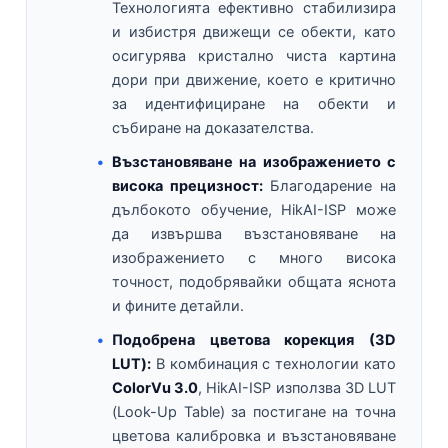
Технологията ефективно стабилизира
и избистря движещи се обекти, като
осигурява кристално чиста картина
дори при движение, което е критично
за идентифициране на обекти и
събиране на доказателства.
Възстановяване на изображението с
висока прецизност:
Благодарение на
дълбокото обучение, HikAI-ISP може
да извършва възстановяване на
изображението с много висока
точност, подобрявайки общата яснота
и фините детайли.
Подобрена цветова корекция (3D
LUT):
В комбинация с технологии като
ColorVu 3.0
, HikAI-ISP използва 3D LUT
(Look-Up Table) за постигане на точна
цветова калибровка и възстановяване