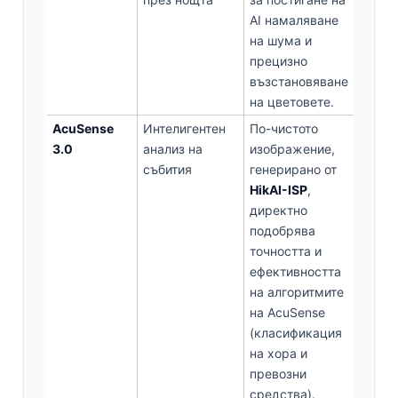
AI намаляване
на шума и
прецизно
възстановяване
на цветовете.
AcuSense
Интелигентен
По-чистото
3.0
анализ на
изображение,
събития
генерирано от
HikAI-ISP
,
директно
подобрява
точността и
ефективността
на алгоритмите
на AcuSense
(класификация
на хора и
превозни
средства).