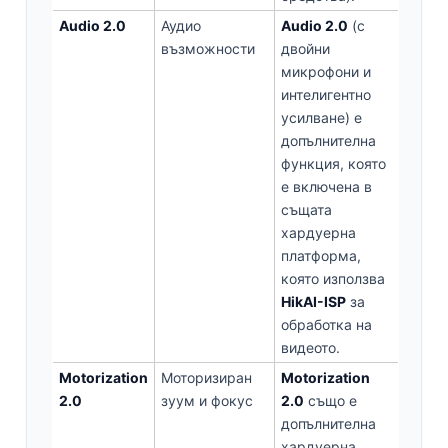
Audio 2.0
Аудио
Audio 2.0
(с
възможности
двойни
микрофони и
интелигентно
усилване) е
допълнителна
функция, която
е включена в
същата
хардуерна
платформа,
която използва
HikAI-ISP
за
обработка на
видеото.
Motorization
Моторизиран
Motorization
2.0
зуум и фокус
2.0
също е
допълнителна
хардуерна