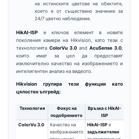
на истинските цветове на обектите,
което е от съществено значение за
24/7 цветно наблюдение.
HikAI-ISP
е ключов елемент в новите
поколения камери на Hikvision, като тези с
технологията
ColorVu 3.0
and
AcuSense 3.0
,
които имат за цел да предоставят
изключително качество на изображението и
интелигентен анализ на видеото.
Hikvision групира тези функции като
цялостен ъпгрейд:
Технология
Фокус на
Връзка с HikAI-
подобрението
ISP
ColorVu 3.0
Качество на
HikAI-ISP
е
изображението
задължителен
през нощта
за постигане на