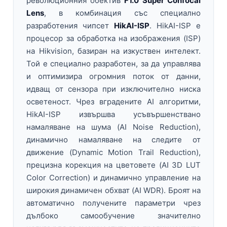
революционния обектив
F1.0 Super Confocal
Lens
, в комбинация със специално
разработения чипсет
HikAI-ISP
. HikAI-ISP е
процесор за обработка на изображения (ISP)
на Hikvision, базиран на изкуствен интелект.
Той е специално разработен, за да управлява
и оптимизира огромния поток от данни,
идващ от сензора при изключително ниска
осветеност. Чрез вградените AI алгоритми,
HikAI-ISP извършва усъвършенствано
намаляване на шума (AI Noise Reduction),
динамично намаляване на следите от
движение (Dynamic Motion Trail Reduction),
прецизна корекция на цветовете (AI 3D LUT
Color Correction) и динамично управление на
широкия динамичен обхват (AI WDR). Броят на
автоматично получените параметри чрез
дълбоко самообучение значително