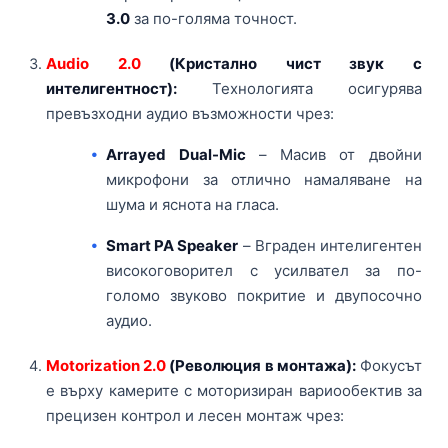
3.0
за по-голяма точност.
Audio 2.0
(Кристално чист звук с
интелигентност):
Технологията осигурява
превъзходни аудио възможности чрез:
Arrayed Dual-Mic
– Масив от двойни
микрофони за отлично намаляване на
шума и яснота на гласа.
Smart PA Speaker
– Вграден интелигентен
високоговорител с усилвател за по-
голомо звуково покритие и двупосочно
аудио.
Motorization 2.0
(Революция в монтажа):
Фокусът
е върху камерите с моторизиран вариообектив за
прецизен контрол и лесен монтаж чрез: