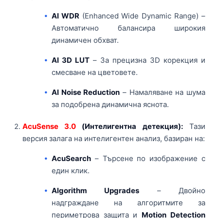
AI WDR
(Enhanced Wide Dynamic Range) –
Автоматично балансира широкия
динамичен обхват.
AI 3D LUT
– За прецизна 3D корекция и
смесване на цветовете.
AI Noise Reduction
– Намаляване на шума
за подобрена динамична яснота.
AcuSense 3.0
(Интелигентна детекция):
Тази
версия залага на интелигентен анализ, базиран на:
AcuSearch
– Търсене по изображение с
един клик.
Algorithm Upgrades
– Двойно
надграждане на алгоритмите за
периметрова защита и
Motion Detection