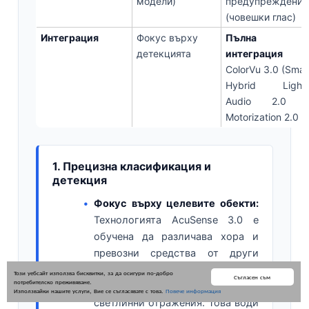
модели)
предупреждения
(човешки глас)
Интеграция
Фокус върху
Пълна
детекцията
интеграция
ColorVu 3.0 (Smar
Hybrid Light)
Audio 2.0 
Motorization 2.0
1. Прецизна класификация и
детекция
Фокус върху целевите обекти:
Технологията AcuSense 3.0 е
обучена да различава хора и
превозни средства от други
движещи се обекти като
Този уебсайт използва бисквитки, за да осигури по-добро
Съгласен съм
потребителско преживяване.
животни, дъжд, листа или
Използвайки нашите услуги, Вие се съгласявате с това.
Повече информация
светлинни отражения. Това води