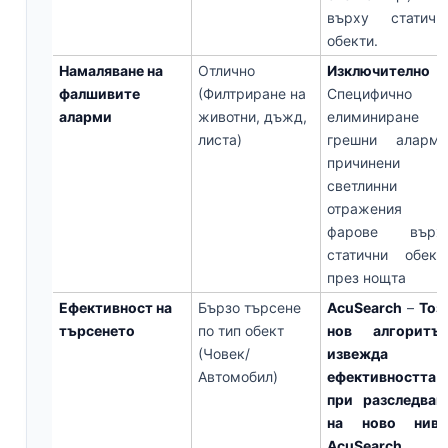
върху статичн
обекти.
Намаляване на
Отлично
Изключително
фалшивите
(Филтриране на
Специфично
аларми
животни, дъжд,
елиминиране н
листа)
грешни аларми
причинени о
светлинни
отражения 
фарове върх
статични обект
през нощта
Ефективност на
Бързо търсене
AcuSearch
–
Тоз
търсенето
по тип обект
нов алгоритъ
(Човек/
извежда
Автомобил)
ефективността
при разследван
на ново ниво
AcuSearch