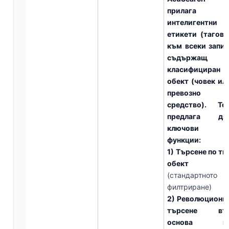
прилага
интелигентни
етикети (тагове
към всеки запис
съдържащ
класифициран
обект (човек ил
превозно
средство). То
предлага дв
ключови
функции:
1) Търсене по ти
обект
(стандартното
филтриране)
2) Революционн
търсене въ
основа н