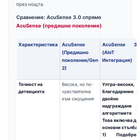
през нощта.
Сравнение: AcuSense 3.0 спрямо
AcuSense (предишно поколение)
Характеристика
AcuSense
AcuSense 3.
(Предишно
(AIoT
поколение/Gen
Интеграция)
2)
Точност на
Висока, но по-
Ултра-висока,
детекцията
чувствителна
благодарение н
към смущения
двойно
надграждане н
алгоритмите 
Това включва дв
основни стълба:
1) Подобрен