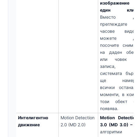
изображение 
един клик
Вместо д
преглеждате
часове видео
можете д
посочите снимк
на даден обек
или човек о
записа, 
системата бърз
ще намер
всички останал
моменти, в коит
този обект с
появява.
Интелигентно
Motion Detection
Motion Detectio
движение
2.0 (MD 2.0)
3.0 (MD 3.0) –
A
алгоритми з