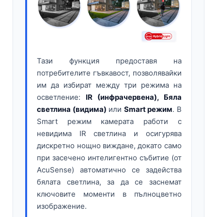
Тази функция предоставя на
потребителите гъвкавост, позволявайки
им да избират между три режима на
осветление:
IR (инфрачервена), Бяла
светлина (видима)
или
Smart режим
. В
Smart режим камерата работи с
невидима IR светлина и осигурява
дискретно нощно виждане, докато само
при засечено интелигентно събитие (от
AcuSense) автоматично се задейства
бялата светлина, за да се заснемат
ключовите моменти в пълноцветно
изображение.