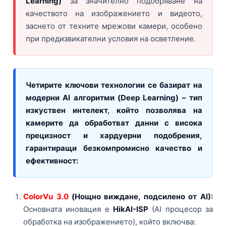
Learning)
за значително подобряване на
БЕЗЖИЧНИ ДЕТЕКТОРИ AJAX
БЕЗЖИЧНИ ДЕТЕКТОРИ ЗА HIKVISION AX PRO
ALFALINE, СТЕННИ/СТОЯЩИ, С ОТВАРЯЕМИ И ЗАКЛЮЧВАЩИ СЕ
АКСЕСОАРИ ЗА КОМУНИКАЦИОННИ ШКАФОВЕ
СТРАНИЦИ
качеството на изображението и видеото,
БЕЗЖИЧНИ ДЕТЕКТОРИ ЗА ПОЖАР, ДИМ, ТОПЛИНА И ВЪГЛЕРОДЕН
БЕЗЖИЧНИ МОДУЛИ И АКСЕСОАРИ ЗА HIKVISION AX PRO
УПОТРЕБЯВАНА ТЕХНИКА
заснето от техните мрежови камери, особено
ОКСИД
INTERLINE, СТОЯЩИ - НЕОТВАРЯЕМИ СТРАНИЦИ
при предизвикателни условия на осветление.
КОМПЛЕКТИ БЕЗЖИЧНИ АЛАРМЕНИ СИСТЕМИ AX PRO
БЕЗЖИЧНИ КЛАВИАТУРИ AJAX
BETALINE, СТОЯЩИ С ОТВАРЯЕМИ И ЗАКЛЮЧВАЩИ СЕ СТРАНИЦИ
БЕЗКОНТАКТНИ RFID КАРТИ И ЧИПОВЕ ЗА КЛАВИАТУРИ
БЕЗЖИЧНИ ДИСТАНЦИОННИ УПРАВЛЕНИЯ И БУТОНИ
Четирите ключови технологии се базират на
модерни AI алгоритми (Deep Learning) – тип
БЕЗЖИЧНИ СИРЕНИ AJAX
изкуствен интелект, който позволява на
МОДУЛИ ЗА СГРАДНА АВТОМАТИЗАЦИЯ AJAX
камерите да обработват данни с висока
прецизност и хардуерни подобрения,
гарантиращи безкомпромисно качество и
ефективност:
ColorVu 3.0
(Нощно виждане, подсилено от AI):
Основната иновация е
HikAI-ISP
(AI процесор за
обработка на изображението), който включва: