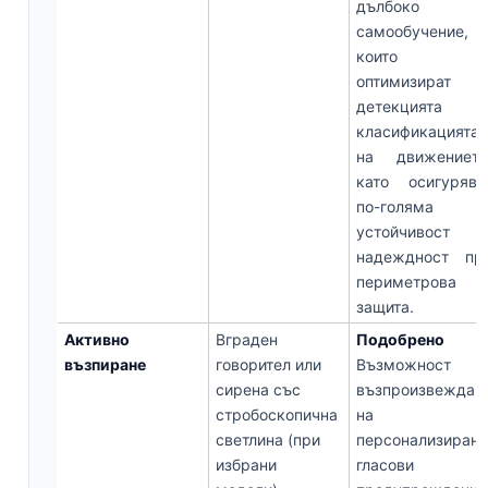
дълбоко
самообучение,
които
оптимизират
детекцията 
класификацията
на движението
като осигурява
по-голяма
устойчивост 
надеждност пр
периметрова
защита.
Активно
Вграден
Подобрено
възпиране
говорител или
Възможност з
сирена със
възпроизвеждан
стробоскопична
на
светлина (при
персонализиран
избрани
гласови