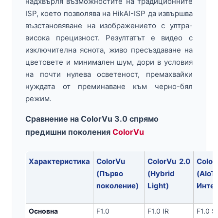
надхвърля възможностите на традиционните
ISP, което позволява на HikAI-ISP да извършва
възстановяване на изображението с ултра-
висока прецизност. Резултатът е видео с
изключителна яснота, живо пресъздаване на
цветовете и минимален шум, дори в условия
на почти нулева осветеност, премахвайки
нуждата от преминаване към черно-бял
режим.
Сравнение на ColorVu 3.0 спрямо
предишни поколения
ColorVu
Характеристика
ColorVu
ColorVu 2.0
Colo
(Първо
(Hybrid
(AIoT
поколение)
Light)
Интег
Основна
F1.0
F1.0 IR
F1.0 S