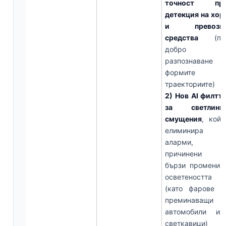
точност пр
детекция на хор
и превозн
средства
(по
добро
разпознаване н
формите 
траекториите)
2) Нов AI филтъ
за светлинн
смущения
, койт
елиминира
аларми,
причинени о
бързи промени 
осветеността
(като фарове н
преминаващи
автомобили ил
светкавици)