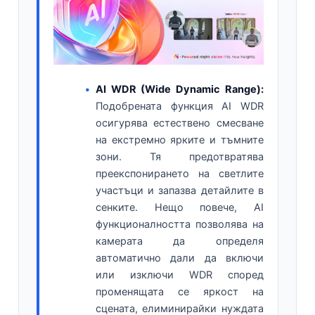
AI WDR (Wide Dynamic Range):
Подобрената функция AI WDR
осигурява естествено смесване
на екстремно ярките и тъмните
зони. Тя предотвратява
преекспонирането на светлите
участъци и запазва детайлите в
сенките. Нещо повече, AI
функционалността позволява на
камерата да определя
автоматично дали да включи
или изключи WDR според
променящата се яркост на
сцената, елиминирайки нуждата