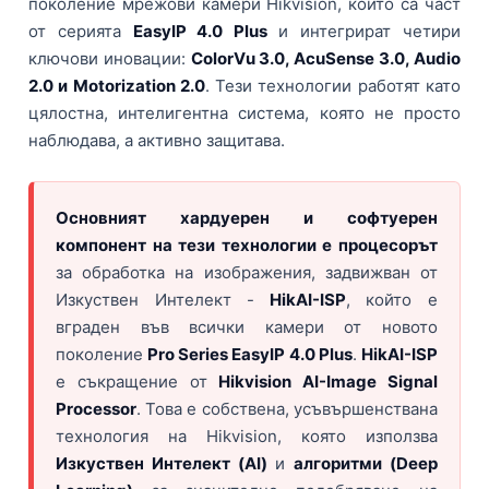
поколение мрежови камери Hikvision, които са част
HDMI КАБЕЛИ
МЕТАЛНИ КУТИИ ЗА ЗАХРАНВАНИЯ
POE ИНЖЕКТОРИ
ВИДЕО УДЪЛЖИТЕЛИ, МОДУЛАТОРИ И ДИСТРИБУТОРИ
от серията
EasyIP 4.0 Plus
и интегрират четири
ГЪВКАВИ ГОФРИРАНИ ТРЪБИ
POE УДЪЛЖИТЕЛИ И POE СПЛИТЕРИ
МИКРОФОНИ И ГОВОРИТЕЛИ ЗА ВИДЕОНАБЛЮДЕНИЕ
ключови иновации:
ColorVu 3.0, AcuSense 3.0, Audio
УПРАВЛЕНИЯ ЗА ВЪРТЯЩИ КАМЕРИ
2.0 и Motorization 2.0
. Тези технологии работят като
цялостна, интелигентна система, която не просто
ГРЪМОЗАЩИТИ
наблюдава, а активно защитава.
ОБЕКТИВИ ЗА ОХРАНИТЕЛНИ КАМЕРИ
КОНЕКТОРИ
Основният хардуерен и софтуерен
ПВЦ КУТИИ
компонент на тези технологии е процесорът
МЕТАЛНИ ТАБЛА
за обработка на изображения, задвижван от
Изкуствен Интелект -
HikAI-ISP
, който е
БЕЗЖИЧНИ МИШКИ И ЕЛЕКТРИЧЕСКИ РАЗКЛОНИТЕЛИ
вграден във всички камери от новото
МЕДИА КОНВЕРТОРИ И SFP МОДУЛИ
поколение
Pro Series EasyIP 4.0 Plus
.
HikAI-ISP
е съкращение от
Hikvision AI-Image Signal
БЕЗЖИЧНИ АЛАРМЕНИ СИСТЕМИ AJAX
Processor
. Това е собствена, усъвършенствана
БЕЗЖИЧНИ АЛАРМЕНИ ПАНЕЛИ (ХЪБ) AJAX
БЕЗЖИЧНИ АЛАРМЕНИ СИСТЕМИ HIKVISION AX PRO
технология на Hikvision, която използва
БЕЗЖИЧНИ РАЗШИРИТЕЛИ НА ОБХВАТ AJAX
БЕЗЖИЧНИ ПАНЕЛИ HIKVISION AX PRO
КОМУНИКАЦИОННИ ШКАФОВЕ
Изкуствен Интелект (AI)
и
алгоритми (Deep