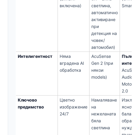
включена)
светлина,
Smart
автоматично
активиране
при
детекция на
човек/
автомобил)
Интелигентност
Няма
AcuSense
Пълн
вградена AI
Gen 2 (при
интег
обработка
някои
AcuSe
models)
Audio 
Motori
2.0
Ключово
Цветно
Намаляване
Изклю
предимство
изображение
на
яснота
24/7
нежеланата
балан
бяла
образ
светлина
нужда
ръчни