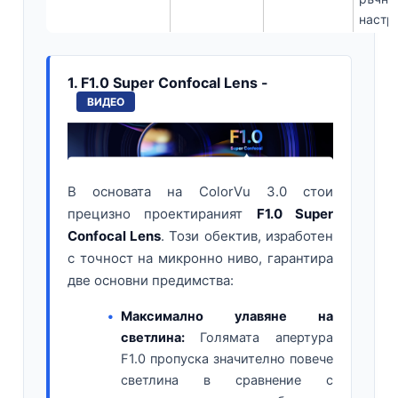
настр
1. F1.0 Super Confocal Lens -
ВИДЕО
В основата на ColorVu 3.0 стои
прецизно проектираният
F1.0 Super
Confocal Lens
. Този обектив, изработен
с точност на микронно ниво, гарантира
две основни предимства:
Максимално улавяне на
светлина:
Голямата апертура
F1.0 пропуска значително повече
светлина в сравнение с