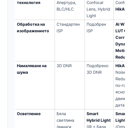
технология
Апертура,
Confocal
Confoc
BLC/HLC
Lens, Hybrid
HikAI-
Light
Обработка на
Стандартен
Подобрен
AI WD
изображението
ISP
ISP
LUT C
Corre
Dynam
Motion
Reduc
Намаляване на
3D DNR
Подобрено
HikAI-
шума
3D DNR
Noise
Reduct
по-го
яснот
движе
детай
Осветление
Бяла
Smart
Smart
светлина
Hybrid Light
Light
(винаги
(IR + Бяла
(Опти