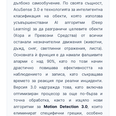
дълбоко самообучение. По своята същност,
AcuSense 3.0 е технологията за интелигентна
класификация на обекти, която използва
усъвършенствани AI алгоритми (Deep
Learning) за да разграничи целевите обекти
(Хора и Превозни Средства) от всички
останали незначителни движения (животни,
дъжд, сняг, светлинни отражения, листа).
Основната ѝ функция е да намали фалшивите
аларми с над 90%, като по този начин
драстично повишава ефективността на
наблюдението и записа, като съкращава
времето за реакция при реални инциденти.
Версия 3.0 надгражда това, като включва
оптимизиран процесор за още по-бърза и
точна обработка, както и изцяло нови
алгоритми за
Motion Detection 3.0
, които
елиминират специфични грешки, особено