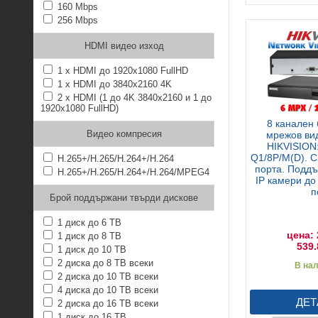
160 Mbps
256 Mbps
HDMI видео изход
1 x HDMI до 1920x1080 FullHD
1 x HDMI до 3840x2160 4K
2 x HDMI (1 до 4K 3840x2160 и 1 до
1920x1080 FullHD)
8 канален
Видео компресия
мрежов ви
HIKVISION
Q1/8P/M(D). С
H.265+/H.265/H.264+/H.264
порта. Подд
H.265+/H.265/H.264+/H.264/MPEG4
IP камери до
п
Брой поддържани твърди дискове
1 диск до 6 TB
цена: 
1 диск до 8 TB
539.
1 диск до 10 TB
2 диска до 8 TB всеки
В на
2 диска до 10 TB всеки
4 диска до 10 TB всеки
ДЕТ
2 диска до 16 TB всеки
1 диск до 16 TB