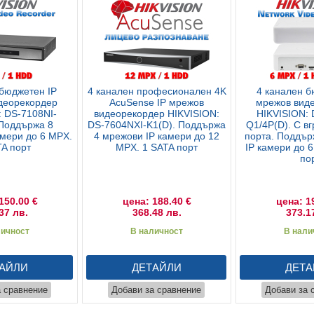
 бюджетен IP
4 канален професионален 4K
4 канален б
деорекордер
AcuSense IP мрежов
мрежов вид
: DS-7108NI-
видеорекордер HIKVISION:
HIKVISION: 
 Поддържа 8
DS-7604NXI-K1(D). Поддържа
Q1/4P(D). С в
амери до 6 MPX.
4 мрежови IP камери до 12
порта. Поддър
TA порт
MPX. 1 SATA порт
IP камери до 
по
150.00 €
цена: 188.40 €
цена: 1
37 лв.
368.48 лв.
373.1
личност
В наличност
В нали
АЙЛИ
ДЕТАЙЛИ
ДЕТА
а сравнение
Добави за сравнение
Добави за 