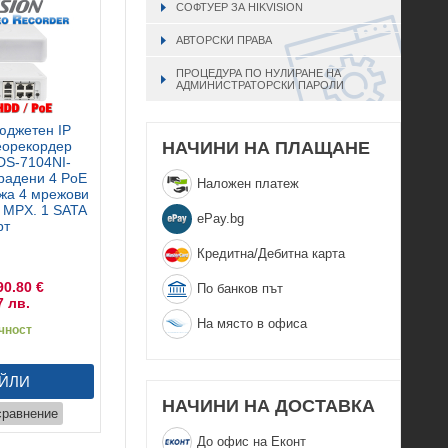
СОФТУЕР ЗА HIKVISION
АВТОРСКИ ПРАВА
ПРОЦЕДУРА ПО НУЛИРАНЕ НА
АДМИНИСТРАТОРСКИ ПАРОЛИ
юджетен IP
НАЧИНИ НА ПЛАЩАНЕ
еорекордер
DS-7104NI-
градени 4 PoE
Наложен платеж
жа 4 мрежови
6 MPX. 1 SATA
еPay.bg
рт
Кредитна/Дебитна карта
90.80 €
По банков път
7 лв.
На място в офиса
чност
ЙЛИ
НАЧИНИ НА ДОСТАВКА
сравнение
До офис на Еконт