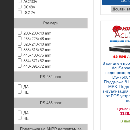
AC230V
DC48V
Добави з
DC12V
Размери
200х200х48 mm
265х225х48 mm
320х240х48 mm
385х315х52 mm
445х400х75 mm
384х371х52 mm
8 канален пр
440х391х72 mm
AcuSense
видеорекорд
RS-232 порт
DS-7608N
Поддържа 8 I
MPX. Подд
ДА
визуализация
НЕ
от POS устр
п
RS-485 порт
цена: 
ДА
1128
НЕ
В на
Поддръжка на ANPR алгоритъм за