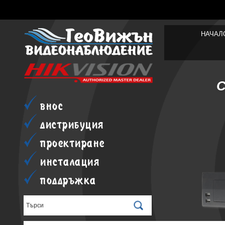
НАЧАЛ
внос
дистрибуция
проектиране
инсталация
поддръжка