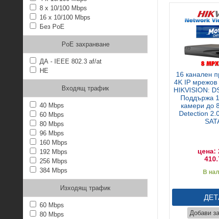
8 x 10/100 Mbps
16 x 10/100 Mbps
Без PoE
PoE захранване
ДА - IEEE 802.3 af/at
НЕ
16 канален 
4K IP мрежов
Входящ трафик
HIKVISION: D
Поддържа 1
40 Mbps
камери до 
Detection 2.
60 Mbps
SAT
80 Mbps
96 Mbps
160 Mbps
цена: 
192 Mbps
410.
256 Mbps
384 Mbps
В на
Изходящ трафик
ДЕТ
60 Mbps
Добави з
80 Mbps