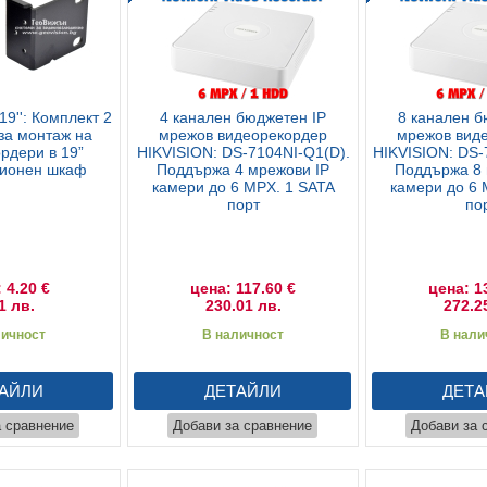
9'': Комплект 2
4 канален бюджетен IP
8 канален б
 за монтаж на
мрежов видеорекордер
мрежов вид
рдери в 19”
HIKVISION: DS-7104NI-Q1(D).
HIKVISION: DS-
ционен шкаф
Поддържа 4 мрежови IP
Поддържа 8 
камери до 6 MPX. 1 SATA
камери до 6 
порт
по
 4.20 €
цена: 117.60 €
цена: 1
1 лв.
230.01 лв.
272.2
личност
В наличност
В нали
АЙЛИ
ДЕТАЙЛИ
ДЕТА
а сравнение
Добави за сравнение
Добави за 