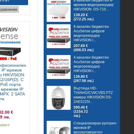
8 канален бюджетен IP
мрежов видеорекордер
HIKVISION: DS-710...
сравнение
139.20 €
(272.25 лв.)
8 канален бюджетен
AcuSense цифров
видеорекордер
HIKVISION i...
207.60 €
(406.03 лв.)
4 канален бюджетен
AcuSense цифров
рофесионален
видеорекордер
 IP мрежов
HIKVISION i...
р HIKVISION:
136.80 €
2/16P(D). С
(267.56 лв.)
 PoE порта.
Въртяща HD-
 мрежови IP
TVI/AHD/CVI/CVBS PTZ
 MPX. 2 SATA
камера HIKVISION DS-
та
2AE5225I...
590.40 €
(1154.72
02.00 €
лв.)
9 лв.
Специализиран рупорен
чност
мрежов IP
високоговорител