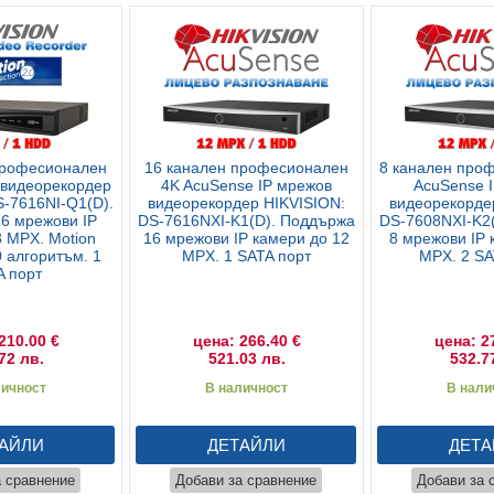
професионален
16 канален професионален
8 канален про
 видеорекордер
4K AcuSense IP мрежов
AcuSense 
S-7616NI-Q1(D).
видеорекордер HIKVISION:
видеорекорде
6 мрежови IP
DS-7616NXI-K1(D). Поддържа
DS-7608NXI-K2
8 MPX. Motion
16 мрежови IP камери до 12
8 мрежови IP 
0 алгоритъм. 1
MPX. 1 SATA порт
MPX. 2 SA
A порт
210.00 €
цена: 266.40 €
цена: 2
72 лв.
521.03 лв.
532.7
личност
В наличност
В нали
АЙЛИ
ДЕТАЙЛИ
ДЕТА
а сравнение
Добави за сравнение
Добави за 