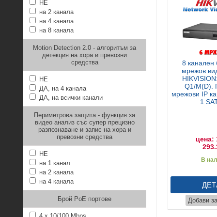
НЕ
на 2 канала
на 4 канала
на 8 канала
Motion Detection 2.0 - алгоритъм за
детекция на хора и превозни
средства
8 канален
мрежов ви
HIKVISION
НЕ
Q1/M(D).
ДА, на 4 канала
мрежови IP к
ДА, на всички канали
1 SA
Периметрова защита - функция за
видео анализ със супер прецизно
разпознаване и запис на хора и
превозни средства
цена: 
293.
НЕ
В на
на 1 канал
на 2 канала
на 4 канала
ДЕТ
Брой PoE портове
Добави з
4 x 10/100 Mbps