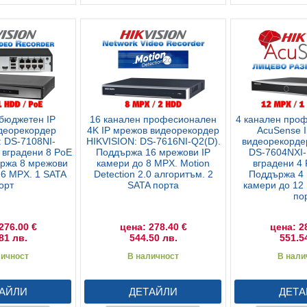
 бюджетен IP
16 канален професионален
4 канален про
деорекордер
4K IP мрежов видеорекордер
AcuSense 
: DS-7108NI-
HIKVISION: DS-7616NI-Q2(D).
видеорекорде
 вградени 8 PoE
Поддържа 16 мрежови IP
DS-7604NXI-
ържа 8 мрежови
камери до 8 MPX. Motion
вградени 4 
 6 MPX. 1 SATA
Detection 2.0 алгоритъм. 2
Поддържа 4 
орт
SATA порта
камери до 12
по
276.00 €
цена: 278.40 €
цена: 2
81 лв.
544.50 лв.
551.5
личност
В наличност
В нали
АЙЛИ
ДЕТАЙЛИ
ДЕТА