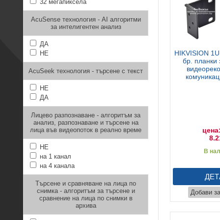
32 мегапиксела
AcuSense технология - AI алгоритми
за интелигентен анализ
ДА
HIKVISION 1U1
НЕ
бр. планки
видеореко
AcuSeek технология - търсене с текст
комуника
НЕ
ДА
Лицево разпознаване - алгоритъм за
анализ, разпознаване и търсене на
лица във видеопоток в реално време
цена:
8.2
НЕ
В на
на 1 канал
на 4 канала
ДЕТ
Търсене и сравняване на лица по
снимка - алгоритъм за търсене и
Добави з
сравнение на лица по снимки в
архива