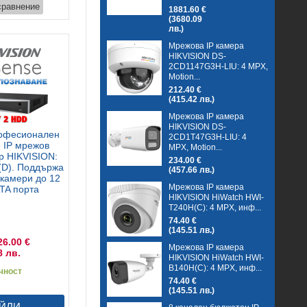
сравнение
1881.60 €
(3680.09
лв.)
Мрежова IP камера
HIKVISION DS-
2CD1147G3H-LIU: 4 MPX,
Motion...
212.40 €
(415.42 лв.)
Мрежова IP камера
HIKVISION DS-
рофесионален
2CD1T47G3H-LIU: 4
 IP мрежов
MPX, Motion...
р HIKVISION:
234.00 €
(D). Поддържа
(457.66 лв.)
 камери до 12
Мрежова IP камера
TA порта
HIKVISION HiWatch HWI-
T240H(C): 4 MPX, инф...
74.40 €
(145.51 лв.)
26.00 €
Мрежова IP камера
8 лв.
HIKVISION HiWatch HWI-
B140H(C): 4 MPX, инф...
чност
74.40 €
(145.51 лв.)
ЙЛИ