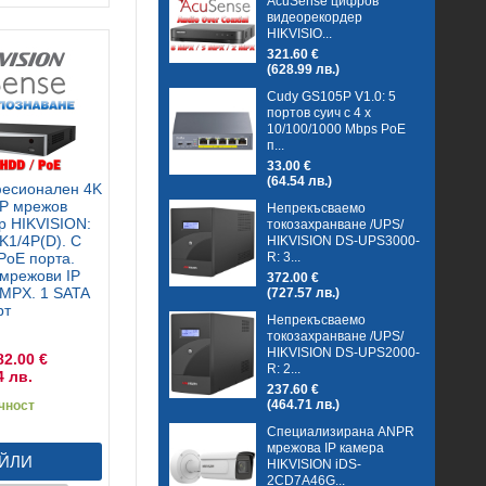
AcuSense цифров
видеорекордер
HIKVISIO...
321.60 €
(628.99 лв.)
Cudy GS105P V1.0: 5
портов суич с 4 x
10/100/1000 Mbps PoE
п...
33.00 €
(64.54 лв.)
фесионален 4K
IP мрежов
Непрекъсваемо
р HIKVISION:
токозахранване /UPS/
K1/4P(D). С
HIKVISION DS-UPS3000-
R: 3...
PoE порта.
мрежови IP
372.00 €
 MPX. 1 SATA
(727.57 лв.)
рт
Непрекъсваемо
токозахранване /UPS/
HIKVISION DS-UPS2000-
82.00 €
R: 2...
4 лв.
237.60 €
(464.71 лв.)
чност
Специализирана ANPR
мрежова IP камера
ЙЛИ
HIKVISION iDS-
2CD7A46G...