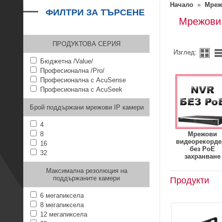
Начало
»
Мреж
ФИЛТРИ ЗА ТЪРСЕНЕ
Мрежови 
ПРОДУКТОВА СЕРИЯ
Изглед:
Бюджетна /Value/
Професионална /Pro/
Професионална с AcuSense
Професионална с AcuSeek
Брой поддържани мрежови IP камери
4
8
Мрежови
видеорекорде
16
без PoE
32
захранване
Максимална резолюция на
поддържаните камери
Продукти
6 мегапиксела
8 мегапиксела
12 мегапиксела