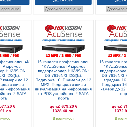
а сравнение
Добави за сравнение
Добави за 
офесионален 4K
16 канален професионален
16 канален п
 IP мрежов
4K AcuSense IP мрежов
4K AcuSense
ер HIKVISION:
видеорекордер HIKVISION:
видеорекорде
XI-I2/S(E).
DS-7616NXI-I2/S(E).
DS-7616NXI-K
P камери до 12
Поддържа 16 IP камери до 12
вградени 16
ържа запис и
MPX. Поддържа запис и
Поддържа 16
 на информация
визуализация на информация
камери до 12
ойства. 2 SATA
от POS устройства. 2 SATA
пор
орта
порта
577.20 €
цена: 679.20 €
цена: 7
.91 лв.
1328.40 лв.
1372.9
личност
В наличност
В нали