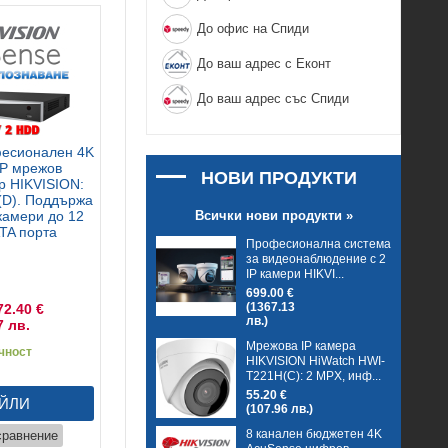
До офис на Спиди
До ваш адрес с Еконт
До ваш адрес със Спиди
фесионален 4K
IP мрежов
НОВИ ПРОДУКТИ
р HIKVISION:
(D). Поддържа
Всички нови продукти »
камери до 12
TA порта
Професионална система
за видеонаблюдение с 2
IP камери HIKVI...
699.00 €
(1367.13
72.40 €
лв.)
7 лв.
Мрежова IP камера
чност
HIKVISION HiWatch HWI-
T221H(C): 2 MPX, инф...
55.20 €
ЙЛИ
(107.96 лв.)
8 канален бюджетен 4K
сравнение