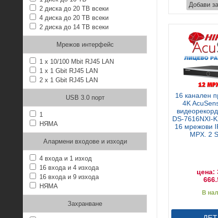
Добави з
2 диска до 20 TB всеки
4 диска до 20 TB всеки
2 диска до 14 TB всеки
Мрежов интерфейс
1 x 10/100 Mbit RJ45 LAN
1 x 1 Gbit RJ45 LAN
2 x 1 Gbit RJ45 LAN
16 канален 
USB 3.0 порт
4K AcuSen
видеорекорд
1
DS-7616NXI-K
НЯМА
16 мрежови I
MPX. 2 
Алармени входове и изходи
4 входа и 1 изход
16 входа и 4 изхода
цена: 
16 входа и 9 изхода
666.
НЯМА
В на
Захранване
ДЕТ