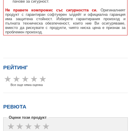
пачове за сигурност.
Не правете компромис със сигурността си.
Оригиналният
продукт с гарантиран софтуерен ъпдейт и официална гаранция
има защитена стойност. Изберете гарантирания произход и
пълната техническа обезпеченост, които ние Ви осигуряваме,
вместо да рискувате с продукти, чиято ниска цена е признак за
проблемен произход.
РЕЙТИНГ
Все още няма оценка
РЕВЮТА
Оцени този продукт