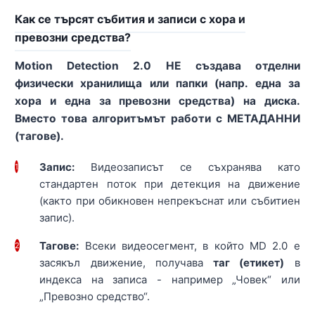
Как се търсят събития и записи с хора и
превозни средства?
Motion Detection 2.0 НЕ създава отделни
физически хранилища или папки (напр. една за
хора и една за превозни средства) на диска.
Вместо това алгоритъмът работи с МЕТАДАННИ
(тагове).
Запис:
Видеозаписът се съхранява като
1
стандартен поток при детекция на движение
(както при обикновен непрекъснат или събитиен
запис).
Тагове:
Всеки видеосегмент, в който MD 2.0 е
2
засякъл движение, получава
таг (етикет)
в
индекса на записа - например „Човек“ или
„Превозно средство“.