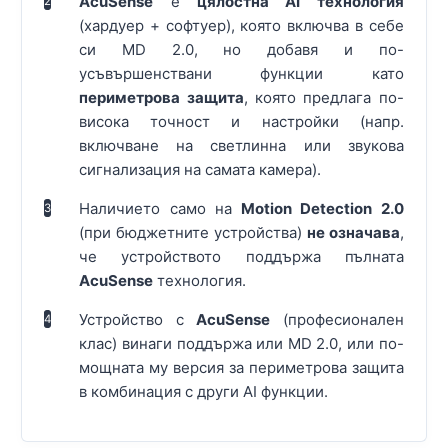
AcuSense
е
цялостна AI технология
2
(хардуер + софтуер), която включва в себе
си MD 2.0, но добавя и по-
усъвършенствани функции като
периметрова защита
, която предлага по-
висока точност и настройки (напр.
включване на светлинна или звукова
сигнализация на самата камера).
Наличието само на
Motion Detection 2.0
3
(при бюджетните устройства)
не означава
,
че устройството поддържа пълната
AcuSense
технология.
Устройство с
AcuSense
(професионален
4
клас) винаги поддържа или MD 2.0, или по-
мощната му версия за периметрова защита
в комбинация с други AI функции.