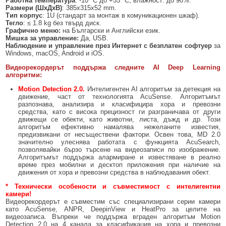
Работна температура
: -10 °C до +55 °C, влажност: до 90%.
Размери (Ш
х
Д
х
В)
: 385х315х52 mm.
Тип корпус
: 1U (стандарт за монтаж в комуникационен шкаф).
Тегло
: ≤ 1.8 kg без твърд диск.
Графично меню:
на Български и Английски език.
Мишка за управление:
Да, USB.
Наблюдение и управление през Интернет с безплатен софтуер
за
Windows, macOS, Android и iOS.
Видеорекордерът поддържа следните
AI
Deep Learning
алгоритми:
Motion Detection
2
.0.
Интелигентен AI алгоритъм за детекция на
движение, част от технологията AcuSense. Алгоритъмът
разпознава, анализира и класифицира хора и превозни
средства, като с висока прецизност ги разграничава от други
движещи се обекти, като животни, листа, дъжд и др. Този
алгоритъм ефективно намалява нежеланите известия,
предизвикани от несъществени фактори. Освен това, MD 2.0
значително улеснява работата с функцията AcuSearch,
позволявайки бързо търсене на видеозаписи по изображение.
Алгоритъмът поддържа алармиране и известяване в реално
време през мобилни и десктоп приложения при наличие на
движения от хора и превозни средства в наблюдавания обект.
* Технически особености и съвместимост с интелигентни
камери!
Видеорекордерът е съвместим със специализирани серии камери
като AcuSense, ANPR, DeepinView и HeatPro за целите на
видеозаписа. Въпреки че поддържа вграден алгоритъм Motion
Detection 2.0 на 4 канала за класификация на хора и превозни