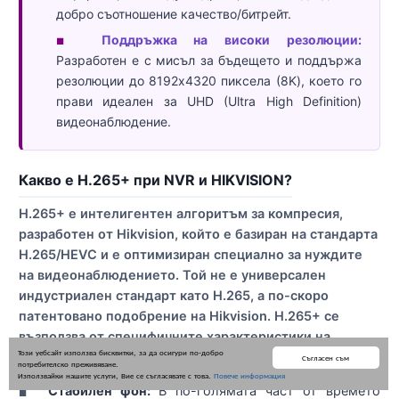
добро съотношение качество/битрейт.
Поддръжка на високи резолюции:
■
Разработен е с мисъл за бъдещето и поддържа
резолюции до 8192x4320 пиксела (8K), което го
прави идеален за UHD (Ultra High Definition)
видеонаблюдение.
Какво е H.265+ при NVR и HIKVISION?
H.265+ е интелигентен алгоритъм за компресия,
разработен от Hikvision, който е базиран на стандарта
H.265/HEVC и е оптимизиран специално за нуждите
на видеонаблюдението. Той не е универсален
индустриален стандарт като H.265, а по-скоро
патентовано подобрение на Hikvision. H.265+ се
възползва от специфичните характеристики на
Този уебсайт използва бисквитки, за да осигури по-добро
видеото, като например:
Съгласен съм
потребителско преживяване.
Използвайки нашите услуги, Вие се съгласявате с това.
Повече информация
Стабилен фон:
В по-голямата част от времето
■