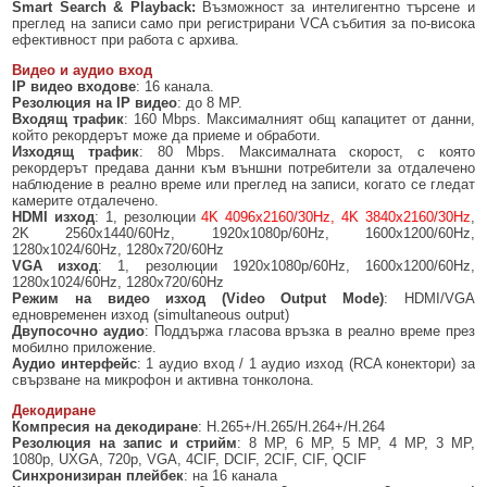
Smart Search & Playback:
Възможност за интелигентно търсене и
преглед на записи само при регистрирани VCA събития за по-висока
ефективност при работа с архива.
Видео и аудио вход
IP видео вход
ове
: 16 канала.
Резолюция на IP видео
: до 8 MP.
Входящ трафик
: 160 Mbps. Максималният общ капацитет от данни,
който рекордерът може да приеме и обработи.
Изходящ трафик
: 80 Mbps. Максималната скорост, с която
рекордерът предава данни към външни потребители за отдалечено
наблюдение в реално време или преглед на записи, когато се гледат
камерите отдалечено.
HDMI изход
: 1, резолюции
4K 4096x2160/30Hz, 4K 3840x2160/30Hz
,
2K 2560x1440/60Hz, 1920х1080p/60Hz, 1600х1200/60Hz,
1280х1024/60Hz, 1280х720/60Hz
VGA изход
: 1, резолюции 1920х1080p/60Hz, 1600х1200/60Hz,
1280х1024/60Hz, 1280х720/60Hz
Режим на видео изход (Video Output Mode)
: HDMI/VGA
едновременен изход (simultaneous output)
Двупосочно аудио
: Поддържа гласова връзка в реално време през
мобилно приложение.
Аудио интерфейс
: 1 аудио вход / 1 аудио изход (RCA конектори) за
свързване на микрофон и активна тонколона.
Декодиране
Компресия
на декодиране
: H.265+/H.265/H.264+/H.264
Резолюция
на
запис
и стрийм
: 8 MP, 6 MP, 5 MP, 4 MP, 3 MP,
1080p, UXGA, 720p, VGA, 4CIF, DCIF, 2CIF, CIF, QCIF
Синхрон
изиран плейбек
: на 16 канала