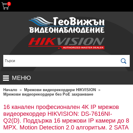
0
МЕНЮ
Начало
»
Мрежови видеорекордери HIKVISION
»
НАЧАЛО
Мрежови видеорекордери без PoE захранване
ПРОДУКТИ
16 канален професионален 4K IP мрежов
ЗА ДИСТРИБУТОРИ
ПРОМОЦИИ
видеорекордер HIKVISION: DS-7616NI-
Q2(D). Поддържа 16 мрежови IP камери до 8
ГАРАНЦИОННИ УСЛОВИЯ
НОВИ ПРОДУКТИ
MPX. Motion Detection 2.0 алгоритъм. 2 SATA
ДОСТАВКИ
КОМПЛЕКТИ ЗА ВИДЕОНАБЛЮДЕНИЕ