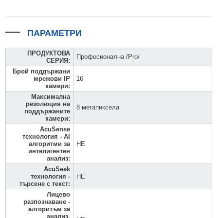
ПАРАМЕТРИ
ПРОДУКТОВА
Професионална /Pro/
СЕРИЯ
:
Брой поддържани
мрежови IP
16
камери
:
Максимална
резолюция на
8 мегапиксела
поддържаните
камери
:
AcuSense
технология - AI
алгоритми за
НЕ
интелигентен
анализ
:
AcuSeek
технология -
НЕ
търсене с текст
:
Лицево
разпознаване -
алгоритъм за
анализ,