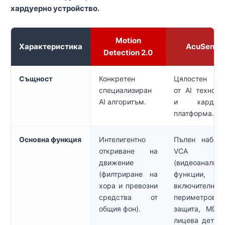
хардуерно устройство.
Motion
Характеристика
AcuSense
Detection 2.0
Същност
Конкретен
Цялостен па
специализиран
от AI техноло
AI алгоритъм.
и хардуер
платформа.
Основна функция
Интелигентно
Пълен набор
откриване на
VCA
движение
(видеоанализ)
(филтриране на
функции,
хора и превозни
включително
средства от
периметрова
общия фон).
защита, MD 2
лицева детек