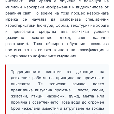
интелект. Тази мрежа е обучена с помощта на
милиони маркирани изображения и видеоклипове от
реалния свят. По време на този процес невронната
мрежа се научава да разпознава специфични
характеристики (контури, форми, текстури) на хората
и превозните средства във всякакви условия
(различно осветление, дъжд, сняг, далечно
разстояние). Това обширно обучение позволява
постигането на висока точност на класификация и
игнорирането на фоновите смущения.
Традиционните системи за детекция на
движение работят на принципа на промяна в
пикселите. Те записват всичко, което
предизвика визуална промяна - листа, клони,
животни, птици, насекоми, дъжд, мъгла или
промяна в осветлението. Това води до огромен
брой нежелани известия и затрупване на архива