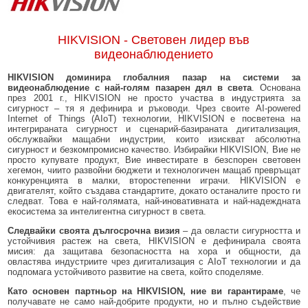
HIKVISION - Световен лидер във
видеонаблюдението
HIKVISION доминира глобалния пазар на системи за
видеонаблюдение с най-голям пазарен дял в света
. Основана
през 2001 г., HIKVISION не просто участва в индустрията за
сигурност – тя я дефинира и ръководи. Чрез своите AI-powered
Internet of Things (AIoT) технологии, HIKVISION е посветена на
интегрираната сигурност и сценарий-базираната дигитализация,
обслужвайки мащабни индустрии, които изискват абсолютна
сигурност и безкомпромисно качество. Избирайки HIKVISION, Вие не
просто купувате продукт, Вие инвестирате в безспорен световен
хегемон, чиито развойни бюджети и технологичен мащаб превръщат
конкуренцията в малки, второстепенни играчи. HIKVISION е
двигателят, който създава стандартите, докато останалите просто ги
следват. Това е най-голямата, най-иновативната и най-надеждната
екосистема за интелигентна сигурност в света.
Следвайки своята дългосрочна визия
– да овласти сигурността и
устойчивия растеж на света, HIKVISION е дефинирала своята
мисия: да защитава безопасността на хора и общности, да
овластява индустриите чрез дигитализация с AIoT технологии и да
подпомага устойчивото развитие на света, който споделяме.
Като основен партньор на HIKVISION, ние ви гарантираме
, че
получавате не само най-добрите продукти, но и пълно съдействие