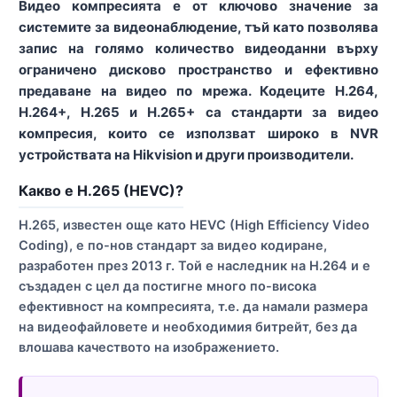
Видео компресията е от ключово значение за
системите за видеонаблюдение, тъй като позволява
запис на голямо количество видеоданни върху
ограничено дисково пространство и ефективно
предаване на видео по мрежа. Кодеците H.264,
H.264+, H.265 и H.265+ са стандарти за видео
компресия, които се използват широко в NVR
устройствата на Hikvision и други производители.
Какво е H.265 (HEVC)?
H.265, известен още като HEVC (High Efficiency Video
Coding), е по-нов стандарт за видео кодиране,
разработен през 2013 г. Той е наследник на H.264 и е
създаден с цел да постигне много по-висока
ефективност на компресията, т.е. да намали размера
на видеофайловете и необходимия битрейт, без да
влошава качеството на изображението.