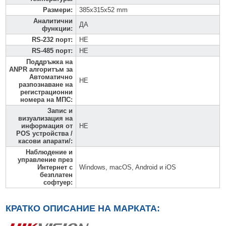
Размери
:
385х315х52 mm
Аналитични
ДА
функции
:
RS-232 порт
:
НЕ
RS-485 порт
:
НЕ
Поддръжка на
ANPR алгоритъм за
Автоматично
НЕ
разпознаване на
регистрационни
номера на МПС
:
Запис и
визуализация на
информация от
НЕ
POS устройства /
касови апарати/
:
Наблюдение и
управление през
Интернет с
Windows, macOS, Android и iOS
безплатен
софтуер
:
КРАТКО ОПИСАНИЕ НА МАРКАТА: