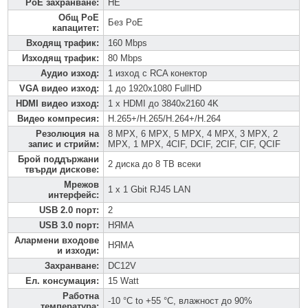
PoE захранване
:
НЕ
Общ PoE
Без PoE
капацитет
:
Входящ трафик
:
160 Mbps
Изходящ трафик
:
80 Mbps
Аудио изход
:
1 изход с RCA конектор
VGA видео изход
:
1 до 1920x1080 FullHD
HDMI видео изход
:
1 x HDMI до 3840x2160 4K
Видео компресия
:
H.265+/H.265/H.264+/H.264
Резолюция на
8 MPX, 6 MPX, 5 MPX, 4 MPX, 3 MPX, 2
запис и стрийм
:
MPX, 1 MPX, 4CIF, DCIF, 2CIF, CIF, QCIF
Брой поддържани
2 диска до 8 TB всеки
твърди дискове
:
Мрежов
1 x 1 Gbit RJ45 LAN
интерфейс
:
USB 2.0 порт
:
2
USB 3.0 порт
:
НЯМА
Алармени входове
НЯМА
и изходи
:
Захранване
:
DC12V
Ел. консумация
:
15 Watt
Работна
-10 °C to +55 °C, влажност до 90%
температура
: