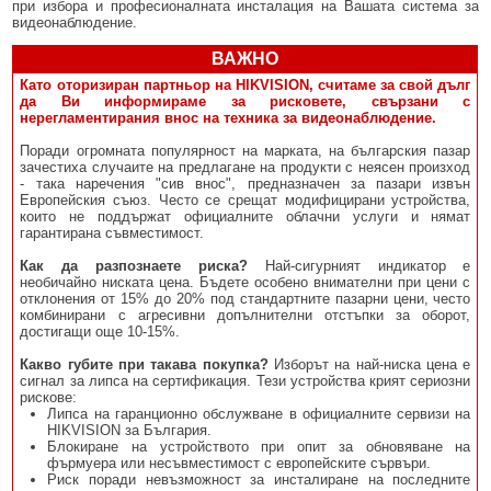
при избора и професионалната инсталация на Вашата система за
видеонаблюдение.
ВАЖНО
Като оторизиран партньор на HIKVISION, считаме за свой дълг
да Ви информираме за рисковете, свързани с
нерегламентирания внос на техника за видеонаблюдение.
Поради огромната популярност на марката, на българския пазар
зачестиха случаите на предлагане на продукти с неясен произход
- така наречения "сив внос", предназначен за пазари извън
Европейския съюз. Често се срещат модифицирани устройства,
които не поддържат официалните облачни услуги и нямат
гарантирана съвместимост.
Как да разпознаете риска?
Най-сигурният индикатор е
необичайно ниската цена. Бъдете особено внимателни при цени с
отклонения от 15% до 20% под стандартните пазарни цени, често
комбинирани с агресивни допълнителни отстъпки за оборот,
достигащи още 10-15%.
Какво губите при такава покупка?
Изборът на най-ниска цена е
сигнал за липса на сертификация. Тези устройства крият сериозни
рискове:
Липса на гаранционно обслужване в официалните сервизи на
HIKVISION за България.
Блокиране на устройството при опит за обновяване на
фърмуера или несъвместимост с европейските сървъри.
Риск поради невъзможност за инсталиране на последните