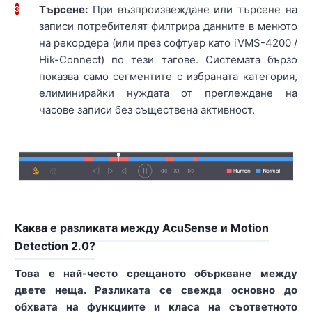
Търсене:
При възпроизвеждане или търсене на
3
записи потребителят филтрира данните в менюто
на рекордера (или през софтуер като iVMS-4200 /
Hik-Connect) по тези тагове. Системата бързо
показва само сегментите с избраната категория,
елиминирайки нуждата от преглеждане на
часове записи без съществена активност.
Каква е разликата между AcuSense и Motion
Detection 2.0?
Това е най-често срещаното объркване между
двете неща. Разликата се свежда основно до
обхвата на функциите и класа на съответното