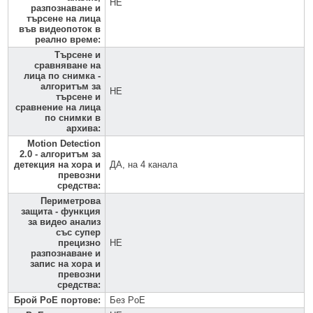
НЕ
разпознаване и
търсене на лица
във видеопоток в
реално време
:
Търсене и
сравняване на
лица по снимка -
алгоритъм за
НЕ
търсене и
сравнение на лица
по снимки в
архива
:
Motion Detection
2.0 - алгоритъм за
детекция на хора и
ДА, на 4 канала
превозни
средства
:
Периметрова
защита - функция
за видео анализ
със супер
прецизно
НЕ
разпознаване и
запис на хора и
превозни
средства
:
Брой PoE портове
:
Без PoE