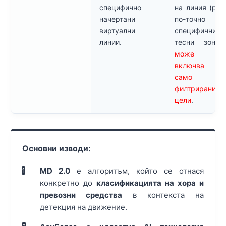
специфично
на линия (раб
начертани
по-точно 
виртуални
специфични
линии.
тесни зони
може 
включва за
само п
филтрирани
цели
.
Основни изводи:
MD 2.0
е алгоритъм, който се отнася
1
конкретно до
класификацията на хора и
превозни средства
в контекста на
детекция на движение.