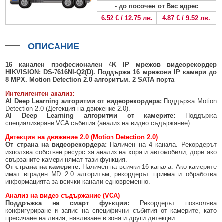
БЕЗЖИЧНИ ДЕТЕКТОРИ AJAX
БЕЗЖИЧНИ ДЕТЕКТОРИ ЗА HIKVISION AX PRO
ALFALINE, СТЕННИ/СТОЯЩИ, С ОТВАРЯЕМИ И ЗАКЛЮЧВАЩИ СЕ
АКСЕСОАРИ ЗА КОМУНИКАЦИОННИ ШКАФОВЕ
- до посочен от Вас адрес
СТРАНИЦИ
6.52 € / 12.75 лв.
4.87 € / 9.52 лв.
БЕЗЖИЧНИ ДЕТЕКТОРИ ЗА ПОЖАР, ДИМ, ТОПЛИНА И ВЪГЛЕРОДЕН
БЕЗЖИЧНИ МОДУЛИ И АКСЕСОАРИ ЗА HIKVISION AX PRO
УПОТРЕБЯВАНА ТЕХНИКА
ОКСИД
INTERLINE, СТОЯЩИ - НЕОТВАРЯЕМИ СТРАНИЦИ
КОМПЛЕКТИ БЕЗЖИЧНИ АЛАРМЕНИ СИСТЕМИ AX PRO
ОПИСАНИЕ
БЕЗЖИЧНИ КЛАВИАТУРИ AJAX
BETALINE, СТОЯЩИ С ОТВАРЯЕМИ И ЗАКЛЮЧВАЩИ СЕ СТРАНИЦИ
БЕЗКОНТАКТНИ RFID КАРТИ И ЧИПОВЕ ЗА КЛАВИАТУРИ
16 канален професионален 4K IP мрежов видеорекордер
HIKVISION: DS-7616NI-
Q
2
(D)
.
Поддържа 16 мрежови IP камери
до
8
MPX.
Motion Detection 2.0
алгоритъм.
2
SATA
порта
БЕЗЖИЧНИ ДИСТАНЦИОННИ УПРАВЛЕНИЯ И БУТОНИ
Интелигентен анализ:
БЕЗЖИЧНИ СИРЕНИ AJAX
AI Deep Learning алгоритми от видеорекордера:
Поддържа Motion
Detection 2.0 (Детекция на движение 2.0).
МОДУЛИ ЗА СГРАДНА АВТОМАТИЗАЦИЯ AJAX
AI Deep Learning алгоритми от камерите:
Поддържа
специализирани VCA събития (анализ на видео съдържание).
Детекция на движение 2.0 (Motion Detection 2.0)
От страна на видеорекордера:
Наличен на 4 канала. Рекордерът
използва собствен ресурс за анализ на хора и автомобили, дори ако
свързаните камери нямат тази функция.
От страна на камерите:
Наличен на всички 16 канала. Ако камерите
имат вграден MD 2.0 алгоритъм, рекордерът приема и обработва
информацията за всички канали едновременно.
Анализ на видео съдържание (VCA)
Поддръжка на смарт функции:
Рекордерът позволява
конфигуриране и запис на специфични събития от камерите, като
пресичане на линия, навлизане в зона и други детекции.