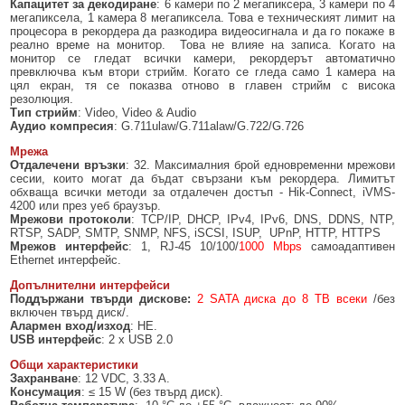
Капацитет за декодиране
: 6 камери по 2 мегапиксера, 3 камери по 4
мегапиксела, 1 камера 8 мегапиксела. Това е техническият лимит на
процесора в рекордера да разкодира видеосигнала и да го покаже в
реално време на монитор. Това не влияе на записа. Когато на
монитор се гледат всички камери, рекордерът автоматично
превключва към втори стрийм. Когато се гледа само 1 камера на
цял екран, тя се показва отново в главен стрийм с висока
резолюция.
Тип стрийм
: Video, Video & Audio
Аудио компресия
: G.711ulaw/G.711alaw/G.722/G.726
Мрежа
Отдалечени връзки
: 32. Максималния брой едновременни мрежови
сесии, които могат да бъдат свързани към рекордера. Лимитът
обхваща всички методи за отдалечен достъп - Hik-Connect, iVMS-
4200 или през уеб браузър.
Мрежови протоколи
: TCP/IP, DHCP, IPv4, IPv6, DNS, DDNS, NTP,
RTSP, SADP, SMTP, SNMP, NFS, iSCSI, ISUP, UPnP, HTTP, HTTPS
Мрежов интерфейс
: 1, RJ-45 10/100/
1000 Mbps
самоадаптивен
Ethernet интерфейс.
Допълнителни интерфейси
Поддържани твърди дискове:
2 SATA диска до 8 TB всеки
/без
включен твърд диск/.
Алармен вход/изход
: НЕ.
USB интерфейс
: 2 х USB 2.0
Общи характеристики
Захранване
: 12 VDC, 3.33 A.
Консумация
: ≤ 15 W (без твърд диск).