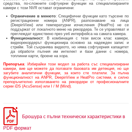
средства, по-сложните софтуерни функции на специализираните
камери с този NVR остават ограничени:
Ограничение в менюто
: Специфични функции като търсене по
регистрационни номера (ANPR), разпознаване на лица
(DeepinView) или температурни изчисления (HeatPro) не се
поддържат от локалното меню на рекордера. Те се управляват и
преглеждат единствено през уеб интерфейса на самата камера.
Функционалност
: В комбинация с тези висок клас камери,
видеорекордерът функционира основно за надежден запис и
стрийм. Той съхранява видеото, но няма софтуерния капацитет
да обработи пълния им интелект и бази данни с номера,
топлинни карти, броене на хора.
Препоръка
: Избирайки този модел за работа със специализирани
камери, вие ще можете да ползвате базовата им детекция, но ще
загубите аналитични функции, за които сте платили. За пълна
функционалност на ANPR, DeepinView и HeatPro системи, е силно
препоръчително използването на рекордери от професионалните
серии iDS (AcuSense) или I / M (Mind).
Брошура с пълни технически характеристики в
PDF формат