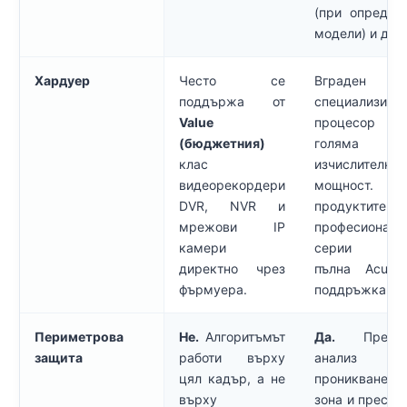
(при определ
модели) и др.
Хардуер
Често се
Вграден
поддържа от
специализира
Value
процесор
(бюджетния)
голяма
клас
изчислителна
видеорекордери
мощност. С
DVR, NVR и
продуктите
мрежови IP
професионалн
камери
серии им
директно чрез
пълна AcuSe
фърмуера.
поддръжка.
Периметрова
Не.
Алгоритъмът
Да.
Прециз
защита
работи върху
анализ 
цял кадър, а не
проникване
върху
зона и пресич