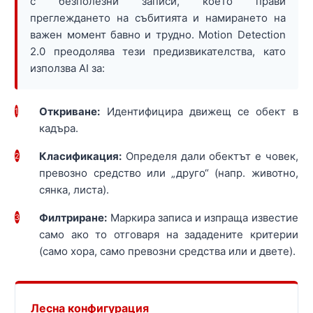
с безполезни записи, което прави
преглеждането на събитията и намирането на
важен момент бавно и трудно. Motion Detection
2.0 преодолява тези предизвикателства, като
използва AI за:
Откриване:
Идентифицира движещ се обект в
1
кадъра.
Класификация:
Определя дали обектът е човек,
2
превозно средство или „друго“ (напр. животно,
сянка, листа).
Филтриране:
Маркира записа и изпраща известие
3
само ако то отговаря на зададените критерии
(само хора, само превозни средства или и двете).
Лесна конфигурация