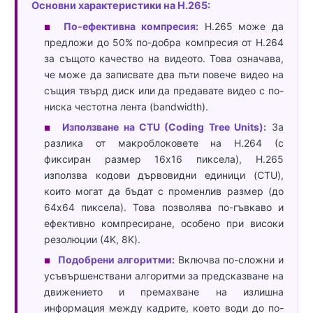
Основни характеристики на H.265:
По-ефективна компресия:
H.265 може да
■
предложи до 50% по-добра компресия от H.264
за същото качество на видеото. Това означава,
че може да записвате два пъти повече видео на
същия твърд диск или да предавате видео с по-
ниска честотна лента (bandwidth).
Използване на CTU (Coding Tree Units):
За
■
разлика от макроблоковете на H.264 (с
фиксиран размер 16x16 пиксела), H.265
използва кодови дървовидни единици (CTU),
които могат да бъдат с променлив размер (до
64x64 пиксела). Това позволява по-гъвкаво и
ефективно компресиране, особено при високи
резолюции (4K, 8K).
Подобрени алгоритми:
Включва по-сложни и
■
усъвършенствани алгоритми за предсказване на
движението и премахване на излишна
информация между кадрите, което води до по-