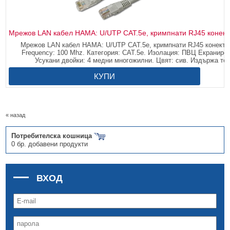
Мрежов LAN кабел HAMA: U/UTP CAT.5e, кримпнати RJ45 конекто
Мрежов LAN кабел HAMA: U/UTP CAT.5e, кримпнати RJ45 конектори
Frequency: 100 Mhz. Категория: CAT.5e. Изолация: ПВЦ Екранировк
Усукани двойки: 4 медни многожилни. Цвят: сив. Издържа те
КУПИ
« назад
Потребителска кошница
0 бр. добавени продукти
ВХОД