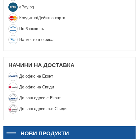
еPay.bg
Кредитна/Дебитна карта
По банков път
На място в офиса
НАЧИНИ НА ДОСТАВКА
До офис на Еконт
До офис на Спиди
До ваш адрес с Еконт
До ваш адрес със Спиди
НОВИ ПРОДУКТИ