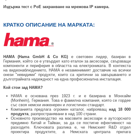
Издържа тест с PoE захранване на мрежова IP камера.
КРАТКО ОПИСАНИЕ НА МАРКАТА:
HAMA (Hama GmbH & Co KG)
е световен лидер, базиран в
Германия, който се е утвърдил като еталон за аксесоари, свързващи
компоненти и периферия в областта на електрониката. В контекста
на видеонаблюдението, HAMA е незаменимият доставчик на всички
онези "невидими" продукти, които са критични за завършването и
дълготрайната надеждност на една професионална инсталация.
Кой стои зад HAMA?
HAMA е основана през 1923 г. и е базирана в Монхайм
(Monheim), Германия. Това е фамилна компания, която се гордее
със своя немски инженерен и логистичен стандарт.
Компанията предлага огромен каталог, наброяващ
над 18 000
продукта
, разпространявани в над 100 страни.
Основното производство на масовите аксесоари е аутсорснато
предимно Китай и Тайван, за да се постигне ефективност на
разходите. Ключовата разлика е, че Немският R&D отдел
проектира продуктите, а Немската централа прилага