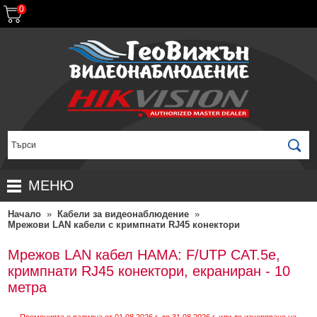
0
МЕНЮ
Начало
»
Кабели за видеонаблюдение
»
НАЧАЛО
Мрежови LAN кабели с кримпнати RJ45 конектори
ПРОДУКТИ
Мрежов LAN кабел HAMA: F/UTP CAT.5e,
ЗА ДИСТРИБУТОРИ
ПРОМОЦИИ
кримпнати RJ45 конектори, екраниран - 10
метра
ГАРАНЦИОННИ УСЛОВИЯ
НОВИ ПРОДУКТИ
ДОСТАВКИ
КОМПЛЕКТИ ЗА ВИДЕОНАБЛЮДЕНИЕ