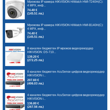
Мрежова IP камера HIKVISION HiWatch HWI-T240H(C):
4 MPX, инф...
74.40 €
(145.51 лв.)
Мрежова IP камера HIKVISION HiWatch HWI-B140H(C):
4 MPX, инф...
74.40 €
(145.51 лв.)
8 канален бюджетен IP мрежов видеорекордер
HIKVISION: DS-710...
139.20 €
(272.25 лв.)
8 канален бюджетен AcuSense цифров видеорекордер
HIKVISION i...
207.60 €
(406.03 лв.)
4 канален бюджетен AcuSense цифров видеорекордер
HIKVISION i...
136.80 €
(267.56 лв.)