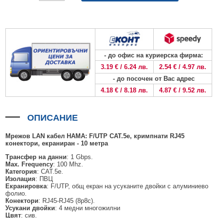
БЕЗЖИЧНИ ДЕТЕКТОРИ AJAX
БЕЗЖИЧНИ ДЕТЕКТОРИ ЗА HIKVISION AX PRO
ALFALINE, СТЕННИ/СТОЯЩИ, С ОТВАРЯЕМИ И ЗАКЛЮЧВАЩИ СЕ
АКСЕСОАРИ ЗА КОМУНИКАЦИОННИ ШКАФОВЕ
СТРАНИЦИ
БЕЗЖИЧНИ ДЕТЕКТОРИ ЗА ПОЖАР, ДИМ, ТОПЛИНА И ВЪГЛЕРОДЕН
БЕЗЖИЧНИ МОДУЛИ И АКСЕСОАРИ ЗА HIKVISION AX PRO
УПОТРЕБЯВАНА ТЕХНИКА
ОКСИД
INTERLINE, СТОЯЩИ - НЕОТВАРЯЕМИ СТРАНИЦИ
КОМПЛЕКТИ БЕЗЖИЧНИ АЛАРМЕНИ СИСТЕМИ AX PRO
БЕЗЖИЧНИ КЛАВИАТУРИ AJAX
BETALINE, СТОЯЩИ С ОТВАРЯЕМИ И ЗАКЛЮЧВАЩИ СЕ СТРАНИЦИ
- до офис на куриерска фирма:
БЕЗКОНТАКТНИ RFID КАРТИ И ЧИПОВЕ ЗА КЛАВИАТУРИ
3.19 € / 6.24 лв.
2.54 € / 4.97 лв.
- до посочен от Вас адрес
БЕЗЖИЧНИ ДИСТАНЦИОННИ УПРАВЛЕНИЯ И БУТОНИ
4.18 € / 8.18 лв.
4.87 € / 9.52 лв.
БЕЗЖИЧНИ СИРЕНИ AJAX
МОДУЛИ ЗА СГРАДНА АВТОМАТИЗАЦИЯ AJAX
ОПИСАНИЕ
Мрежов LAN кабел HAMA:
F/
UTP
CAT
.5e, кримпнати RJ45
конектори, екраниран - 10 метра
Трансфер на данни
: 1 Gbps.
Max. Frequency
: 100 Mhz.
Категория
: CAT.5e.
Изолация
: ПВЦ
Екранировка
: F/UTP, общ екран на усуканите двойки с алуминиево
фолио.
Конектори
: RJ45-RJ45 (8p8c).
Усукани двойки
: 4 медни многожилни
Цвят
: сив.