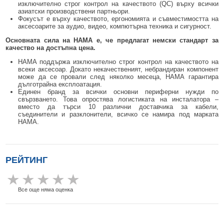
изключително строг контрол на качеството (QC) върху всички
азиатски производствени партньори.
Фокусът е върху качеството, ергономията и съвместимостта на
аксесоарите за аудио, видео, компютърна техника и сигурност.
Основната сила на HAMA е, че предлагат немски стандарт за
качество на достъпна цена.
HAMA поддържа изключително строг контрол на качеството на
всеки аксесоар. Докато некачественият, небрандиран компонент
може да се провали след няколко месеца, HAMA гарантира
дълготрайна експлоатация.
Единен бранд за всички основни периферни нужди по
свързването. Това опростява логистиката на инсталатора –
вместо да търси 10 различни доставчика за кабели,
съединители и разклонители, всичко се намира под марката
HAMA.
РЕЙТИНГ
Все още няма оценка