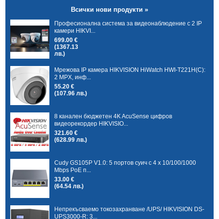
Всички нови продукти »
Професионална система за видеонаблюдение с 2 IP
камери HIKVI...
699.00 €
(1367.13
лв.)
Мрежова IP камера HIKVISION HiWatch HWI-T221H(C):
2 MPX, инф...
55.20 €
(107.96 лв.)
8 канален бюджетен 4K AcuSense цифров
видеорекордер HIKVISIO...
321.60 €
(628.99 лв.)
Cudy GS105P V1.0: 5 портов суич с 4 x 10/100/1000
Mbps PoE п...
33.00 €
(64.54 лв.)
Непрекъсваемо токозахранване /UPS/ HIKVISION DS-
UPS3000-R: 3...