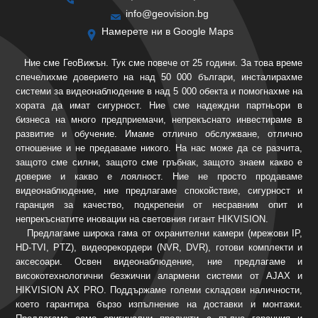
info@geovision.bg
Намерете ни в Google Maps
Ние сме ГеоВижън. Тук сме повече от 25 години. За това време
спечелихме доверието на над 50 000 българи, инсталирахме
системи за видеонаблюдение в над 5 000 обекта и помогнахме на
хората да имат сигурност. Ние сме надеждни партньори в
бизнеса на много предприемачи, непрекъснато инвестираме в
развитие и обучение. Имаме отлично обслужване, отлично
отношение и не предаваме никого. На нас може да се разчита,
защото сме силни, защото сме гръбнак, защото знаем какво е
доверие и какво е лоялност. Ние не просто продаваме
видеонаблюдение, ние предлагаме спокойствие, сигурност и
гаранция за качество, подкрепени от несравним опит и
непрекъснатите иновации на световния гигант HIKVISION.
Предлагаме широка гама от охранителни камери (мрежови IP,
HD-TVI, PTZ), видеорекордери (NVR, DVR), готови комплекти и
аксесоари. Освен видеонаблюдение, ние предлагаме и
високотехнологични безжични алармени системи от AJAX и
HIKVISION AX PRO. Поддържаме големи складови наличности,
което гарантира бързо изпълнение на доставки и монтажи.