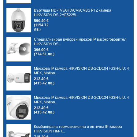
Въртяща HD-TVI/AHD/CVI/CVBS PTZ камера
HIKVISION DS-2AE5225I...
590.40 €
(1154.72
лв.)
Специализиран рупорен мрежов IP високоговорител
HIKVISION DS...
396.00 €
(774.51 лв.)
Мрежова IP камера HIKVISION DS-2CD1047G3H-LIU: 4
MPX, Motion...
212.40 €
(415.42 лв.)
Мрежова IP камера HIKVISION DS-2CD1347G3H-LIU: 4
MPX, Motion...
212.40 €
(415.42 лв.)
Комбинирана термовизионна и оптична IP камера
HIKVISION HM-T...
715.20 €