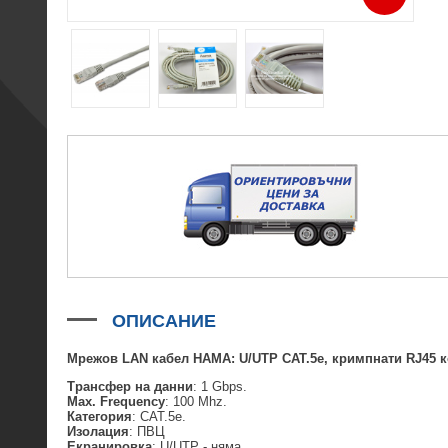
ОПИСАНИЕ
Мрежов LAN кабел HAMA:
U/
UTP
CAT
.5e, кримпнати RJ45 к
Трансфер на данни
: 1 Gbps.
Max. Frequency
: 100 Mhz.
Категория
: CAT.5e.
Изолация
: ПВЦ
Екранировка
: U/UTP - няма.