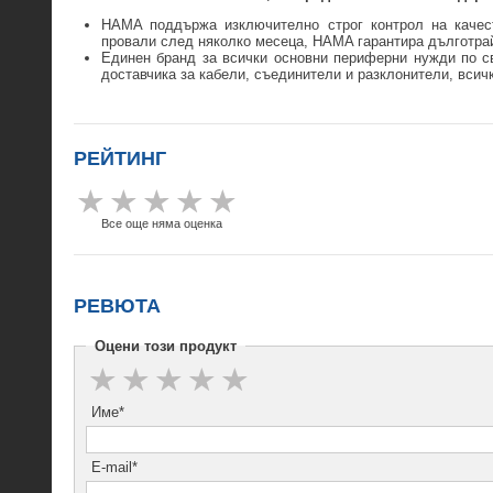
HAMA поддържа изключително строг контрол на качест
провали след няколко месеца, HAMA гарантира дълготра
Единен бранд за всички основни периферни нужди по св
доставчика за кабели, съединители и разклонители, вси
РЕЙТИНГ
Все още няма оценка
РЕВЮТА
Оцени този продукт
Име*
E-mail*