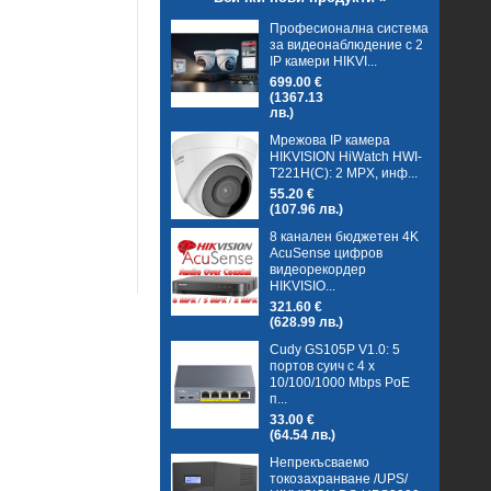
Професионална система
за видеонаблюдение с 2
IP камери HIKVI...
699.00 €
(1367.13
лв.)
Мрежова IP камера
HIKVISION HiWatch HWI-
T221H(C): 2 MPX, инф...
55.20 €
(107.96 лв.)
8 канален бюджетен 4K
AcuSense цифров
видеорекордер
HIKVISIO...
321.60 €
(628.99 лв.)
Cudy GS105P V1.0: 5
портов суич с 4 x
10/100/1000 Mbps PoE
п...
33.00 €
(64.54 лв.)
Непрекъсваемо
токозахранване /UPS/