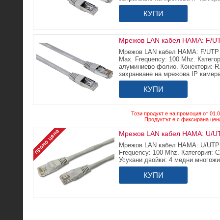
КУПИ
Мрежов LAN кабел HAMA: F/UTP
Мрежов LAN кабел HAMA: F/UTP C
Max. Frequency: 100 Mhz. Катего
алуминиево фолио. Конектори: RJ
захранване на мрежова IP камера
КУПИ
Този продукт е на промоция от 01.08
Продуктът е с фиксирана цена
Мрежов LAN кабел HAMA: U/UTP
Мрежов LAN кабел HAMA: U/UTP C
Frequency: 100 Mhz. Категория: 
Усукани двойки: 4 медни многожи
КУПИ