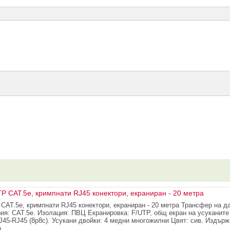
 CAT.5e, кримпнати RJ45 конектори, екраниран - 20 метра
AT.5e, кримпнати RJ45 конектори, екраниран - 20 метра Трансфер на да
рия: CAT.5e. Изолация: ПВЦ Екранировка: F/UTP, общ екран на усуканите
45-RJ45 (8p8c). Усукани двойки: 4 медни многожилни Цвят: сив. Издърж
.