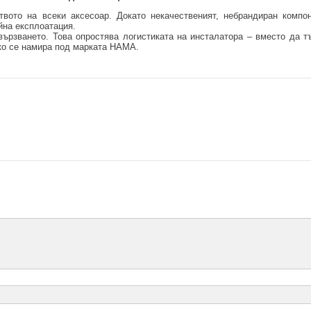
вото на всеки аксесоар. Докато некачественият, небрандиран компо
йна експлоатация.
ързването. Това опростява логистиката на инсталатора – вместо да т
чко се намира под марката HAMA.