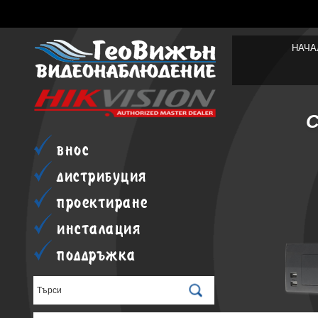
НАЧА
внос
дистрибуция
проектиране
инсталация
поддръжка