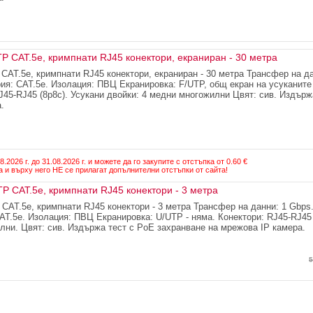
 CAT.5e, кримпнати RJ45 конектори, екраниран - 30 метра
AT.5e, кримпнати RJ45 конектори, екраниран - 30 метра Трансфер на да
рия: CAT.5e. Изолация: ПВЦ Екранировка: F/UTP, общ екран на усуканите
45-RJ45 (8p8c). Усукани двойки: 4 медни многожилни Цвят: сив. Издърж
.
.2026 г. до 31.08.2026 г. и можете да го закупите с отстъпка от 0.60 €
 и върху него НЕ се прилагат допълнителни отстъпки от сайта!
 CAT.5e, кримпнати RJ45 конектори - 3 метра
AT.5e, кримпнати RJ45 конектори - 3 метра Трансфер на данни: 1 Gbps
CAT.5e. Изолация: ПВЦ Екранировка: U/UTP - няма. Конектори: RJ45-RJ45 
лни. Цвят: сив. Издържа тест с PoE захранване на мрежова IP камера.
5