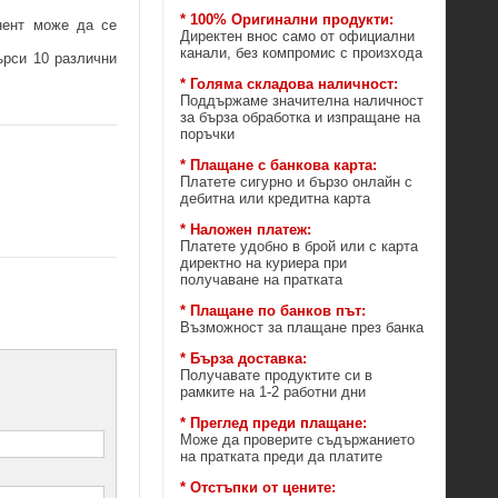
* 100% Оригинални продукти:
нент може да се
Директен внос само от официални
канали, без компромис с произхода
ърси 10 различни
* Голяма складова наличност:
Поддържаме значителна наличност
за бърза обработка и изпращане на
поръчки
* Плащане с банкова карта:
Платете сигурно и бързо онлайн с
дебитна или кредитна карта
* Наложен платеж:
Платете удобно в брой или с карта
директно на куриера при
получаване на пратката
* Плащане по банков път:
Възможност за плащане през банка
* Бърза доставка:
Получавате продуктите си в
рамките на 1-2 работни дни
* Преглед преди плащане:
Може да проверите съдържанието
на пратката преди да платите
* Отстъпки от цените: