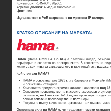
Конектори
: RJ45-RJ45 (8p8c).
Усукани двойки
: 4 медни многожилни.
Цвят
: сив.
Издържа тест с PoE захранване на мрежова IP камера.
КРАТКО ОПИСАНИЕ НА МАРКАТА:
HAMA (Hama GmbH & Co KG)
е световен лидер, базиран 
периферия в областта на електрониката. В контекста на ви
които са критични за завършването и дълготрайната надеждн
Кой стои зад HAMA?
HAMA е основана през 1923 г. и е базирана в Монхайм (M
и логистичен стандарт.
Компанията предлага огромен каталог, наброяващ
над 18
Основното производство на масовите аксесоари е аутсор
разлика е, че Немският R&D отдел проектира продуктит
всички азиатски производствени партньори.
Фокусът е върху качеството, ергономията и съвместимост
Основната сила на HAMA е, че предлагат немски стандарт 