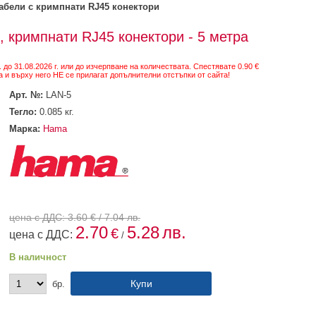
абели с кримпнати RJ45 конектори
 кримпнати RJ45 конектори - 5 метра
 до 31.08.2026 г. или до изчерпване на количествата. Спестявате 0.90 €
 и върху него НЕ се прилагат допълнителни отстъпки от сайта!
Арт. №:
LAN-5
Тегло:
0.085
кг.
Марка:
Hama
цена с ДДС:
3.60
€ / 7.04 лв.
2.70
5.28
лв.
€
цена с ДДС:
/
В наличност
бр.