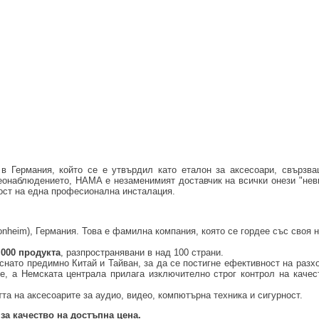
в Германия, който се е утвърдил като еталон за аксесоари, свързв
деонаблюдението, HAMA е незаменимият доставчик на всички онези "нев
ост на една професионална инсталация.
onheim), Германия. Това е фамилна компания, която се гордее със своя
 000 продукта
, разпространявани в над 100 страни.
снато предимно Китай и Тайван, за да се постигне ефективност на разх
е, а Немската централа прилага изключително строг контрол на качес
та на аксесоарите за аудио, видео, компютърна техника и сигурност.
за качество на достъпна цена.