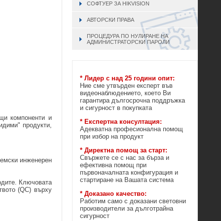
СОФТУЕР ЗА HIKVISION
АВТОРСКИ ПРАВА
ПРОЦЕДУРА ПО НУЛИРАНЕ НА
АДМИНИСТРАТОРСКИ ПАРОЛИ
* Лидер с над 25 години опит:
Ние сме утвърден експерт във
видеонаблюдението, което Ви
гарантира дългосрочна поддръжка
и сигурност в покупката
ащи компоненти и
* Експертна консултация:
идими" продукти,
Адекватна професионална помощ
при избор на продукт
* Директна помощ за старт:
Свържете се с нас за бърза и
 немски инженерен
ефективна помощ при
първоначалната конфигурация и
стартиране на Вашата система
одите. Ключовата
твото (QC) върху
* Доказано качество:
Работим само с доказани световни
производители за дълготрайна
сигурност