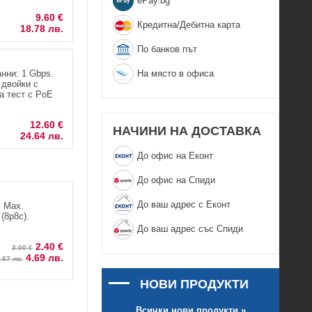
еPay.bg
9.60 €
Кредитна/Дебитна карта
18.78 лв.
По банков път
На място в офиса
нни: 1 Gbps.
 двойки с
а тест с PoE
12.60 €
НАЧИНИ НА ДОСТАВКА
24.64 лв.
До офис на Еконт
До офис на Спиди
До ваш адрес с Еконт
. Max.
(8p8c).
До ваш адрес със Спиди
2.40 €
3.00 €
4.69 лв.
.87 лв.
НОВИ ПРОДУКТИ
Всички нови продукти »