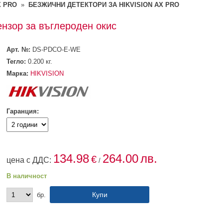
X PRO
»
БЕЗЖИЧНИ ДЕТЕКТОРИ ЗА HIKVISION AX PRO
нзор за въглероден окис
Арт. №:
DS-PDCO-E-WE
Тегло:
0.200
кг.
Марка:
HIKVISION
Гаранция:
134.98
264.00
лв.
€
цена с ДДС:
/
В наличност
бр.