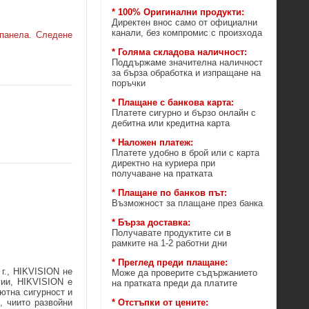
* 100% Оригинални продукти:
Директен внос само от официални
канали, без компромис с произхода
панела. Следене
* Голяма складова наличност:
Поддържаме значителна наличност
за бърза обработка и изпращане на
поръчки
* Плащане с банкова карта:
Платете сигурно и бързо онлайн с
дебитна или кредитна карта
* Наложен платеж:
Платете удобно в брой или с карта
директно на куриера при
получаване на пратката
* Плащане по банков път:
Възможност за плащане през банка
* Бърза доставка:
Получавате продуктите си в
рамките на 1-2 работни дни
* Преглед преди плащане:
 г., HIKVISION не
Може да проверите съдържанието
гии, HIKVISION е
на пратката преди да платите
ютна сигурност и
* Отстъпки от цените:
, чиито развойни