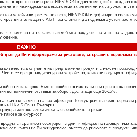
лки, второстепенни играчи. HIKVISION е двигателят, който създава ста
ативната и най-надеждната екосистема за интелигентна сигурност в свет
остта и устойчивия растеж на света, HIKVISION е дефинирала своята ми
е чрез дигитализация с AIoT технологии и да подпомага устойчивото ра
ме
, че получавате не само най-добрите продукти, но и пълно съдейст
блюдение.
ВАЖНО
ой дълг да Ви информираме за рисковете, свързани с нерегламент
азар зачестиха случаите на предлагане на продукти с неясен произход -
з. Често се срещат модифицирани устройства, които не поддържат офиц
ичайно ниската цена. Бъдете особено внимателни при цени с отклонени
ивни допълнителни отстъпки за оборот, достигащи още 10-15%.
на е сигнал за липса на сертификация. Тези устройства крият сериозни 
зи на HIKVISION за България.
фърмуера или несъвместимост с европейските сървъри.
е пачове за сигурност.
продукт с гарантиран софтуерен ъпдейт и официална гаранция има защ
еченост, които ние Ви осигуряваме, вместо да рискувате с продукти, чи