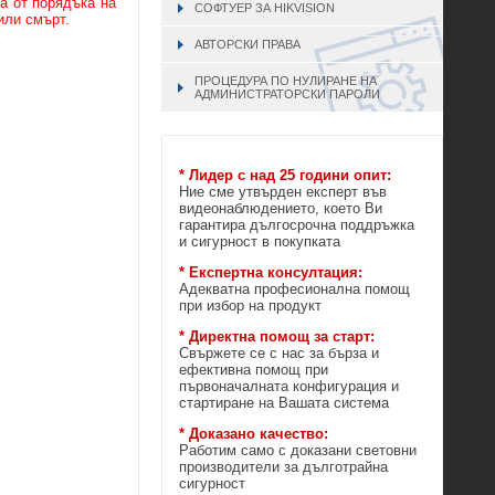
а от порядъка на
СОФТУЕР ЗА HIKVISION
или смърт.
АВТОРСКИ ПРАВА
ПРОЦЕДУРА ПО НУЛИРАНЕ НА
АДМИНИСТРАТОРСКИ ПАРОЛИ
* Лидер с над 25 години опит:
Ние сме утвърден експерт във
видеонаблюдението, което Ви
гарантира дългосрочна поддръжка
и сигурност в покупката
* Експертна консултация:
Адекватна професионална помощ
при избор на продукт
* Директна помощ за старт:
Свържете се с нас за бърза и
ефективна помощ при
първоначалната конфигурация и
стартиране на Вашата система
* Доказано качество:
Работим само с доказани световни
производители за дълготрайна
сигурност