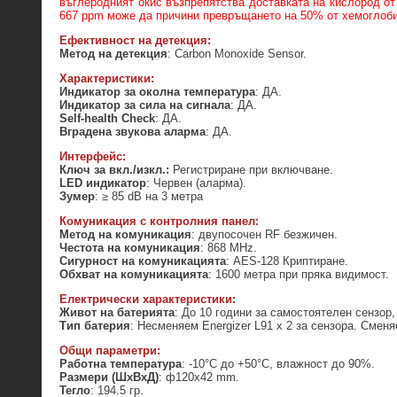
въглеродният окис възпрепятства доставката на кислород от
667 ppm може да причини превръщането на 50% от хемоглобин
Ефективност на детекция:
Метод на детекция
: Carbon Monoxide Sensor.
Характеристики:
Индикатор за околна температура
: ДА.
Индикатор за сила на сигнала
: ДА.
Self-health Check
: ДА.
Вградена звукова аларма
: ДА.
Интерфейс
:
Ключ за вкл./изкл.:
Регистриране при включване.
LED индикатор
: Червен (аларма).
Зумер
: ≥ 85 dB на 3 метра
Комуникация
с контролния панел:
Метод на комуникация
: двупосочен RF безжичен.
Честота на комуникация
: 868 MHz.
Сигурност на комуникацията
: AES-128 Криптиране.
Обхват на комуникацията
: 1600 метра при пряка видимост.
Електрически характеристики:
Живот на батерията
: До 10 години за самостоятелен сензор,
Тип батерия
: Несменяем Energizer L91 x 2 за сензора. Смен
Общи параметри:
Работна температура
: -10°C до +50°C, влажност до 90%.
Размери (ШxВxД)
: ф120x42 mm.
Тегло
: 194.5 гр.