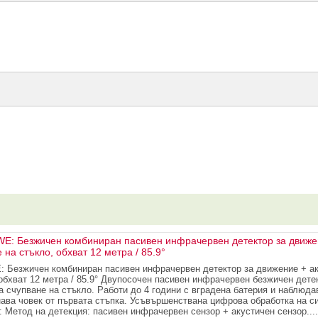
: Безжичен комбиниран пасивен инфрачервен детектор за движе
 на стъкло, обхват 12 метра / 85.9°
Безжичен комбиниран пасивен инфрачервен детектор за движение + а
 обхват 12 метра / 85.9° Двупосочен пасивен инфрачервен безжичен дете
а счупване на стъкло. Работи до 4 години с вградена батерия и наблюда
нава човек от първата стъпка. Усъвършенствана цифрова обработка на с
: Метод на детекция: пасивен инфрачервен сензор + акустичен сензор....