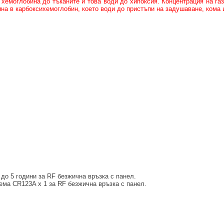
 хемоглобина до тъканите и това води до хипоксия. Концентрация на газ
а в карбоксихемоглобин, което води до пристъпи на задушаване, кома 
 до 5 години за RF безжична връзка с панел.
яема CR123A x 1 за RF безжична връзка с панел.