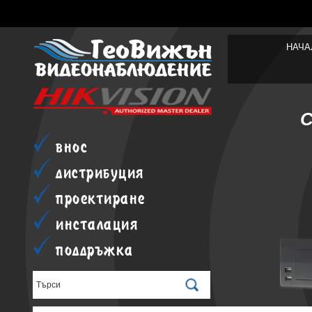
НАЧА
внос
дистрибуция
проектиране
инсталация
поддръжка