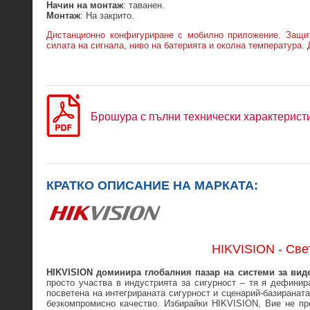
Начин на монтаж
: таванен.
Монтаж
: На закрито.
Дистанционно конфигуриране с мобилно приложение. Защит
силата на сигнала, ниво на батерията и околна температура.
Брошура с пълни технически характерист
КРАТКО ОПИСАНИЕ НА МАРКАТА:
HIKVISION - Св
HIKVISION доминира глобалния пазар на системи за вид
просто участва в индустрията за сигурност – тя я дефинира
посветена на интегрираната сигурност и сценарий-базиранат
безкомпромисно качество. Избирайки HIKVISION, Вие не про