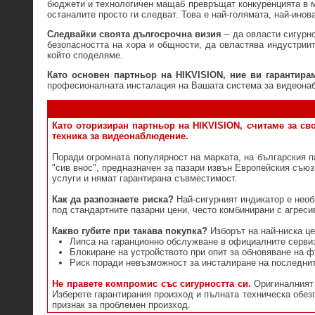
бюджети и технологичен мащаб превръщат конкуренцията в ма
останалите просто ги следват. Това е най-голямата, най-инов
Следвайки своята дългосрочна визия
– да овласти сигурн
безопасността на хора и общности, да овластява индустриит
който споделяме.
Като основен партньор на HIKVISION, ние ви гарантира
професионалната инсталация на Вашата система за видеона
Като оторизиран партньор на HIKVISION, считаме за св
техника за видеонаблюдение.
Поради огромната популярност на марката, на българския п
"сив внос", предназначен за пазари извън Европейския съю
услуги и нямат гарантирана съвместимост.
Как да разпознаете риска?
Най-сигурният индикатор е необ
под стандартните пазарни цени, често комбинирани с агрес
Какво губите при такава покупка?
Изборът на най-ниска це
Липса на гаранционно обслужване в официалните серви
Блокиране на устройството при опит за обновяване на 
Риск поради невъзможност за инсталиране на последнит
Не правете компромис със сигурността си.
Оригиналният 
Изберете гарантирания произход и пълната техническа обезп
признак за проблемен произход.