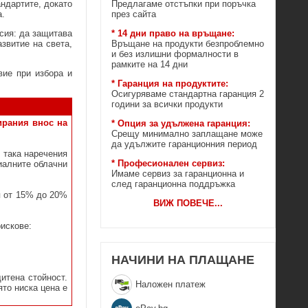
Предлагаме отстъпки при поръчка
ндартите, докато
през сайта
а.
* 14 дни право на връщане:
сия: да защитава
Връщане на продукти безпроблемно
звитие на света,
и без излишни формалности в
рамките на 14 дни
вие при избора и
* Гаранция на продуктите:
Осигуряваме стандартна гаранция 2
години за всички продукти
ирания внос на
* Опция за удължена гаранция:
Срещу минимално заплащане може
да удължите гаранционния период
 така наречения
* Професионален сервиз:
иалните облачни
Имаме сервиз за гаранционна и
след гаранционна поддръжка
я от 15% до 20%
ВИЖ ПОВЕЧЕ
...
рискове:
НАЧИНИ НА ПЛАЩАНЕ
итена стойност.
Наложен платеж
ято ниска цена е