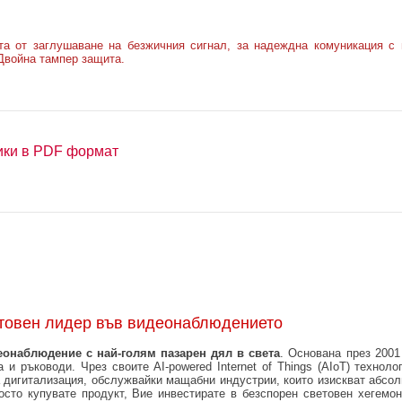
а от заглушаване на безжичния сигнал, за надеждна комуникация с 
 Двойна тампер защита.
ики в PDF формат
етовен лидер във видеонаблюдението
еонаблюдение с най-голям пазарен дял в света
. Основана през 2001
 и ръководи. Чрез своите AI-powered Internet of Things (AIoT) техноло
а дигитализация, обслужвайки мащабни индустрии, които изискват абсол
сто купувате продукт, Вие инвестирате в безспорен световен хегемон