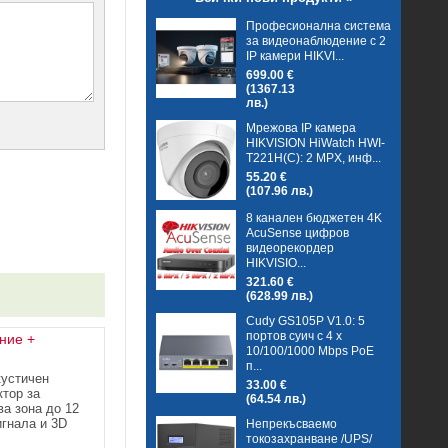
Професионална система
за видеонаблюдение с 2
IP камери HIKVI...
699.00 €
(1367.13
лв.)
Мрежова IP камера
HIKVISION HiWatch HWI-
T221H(C): 2 MPX, инф...
55.20 €
(107.96 лв.)
8 канален бюджетен 4K
AcuSense цифров
видеорекордер
HIKVISIO...
321.60 €
(628.99 лв.)
Cudy GS105P V1.0: 5
портов суич с 4 x
ние +
10/100/1000 Mbps PoE
п...
кустичен
33.00 €
ктор за
(64.54 лв.)
ва зона до 12
игнала и 3D
Непрекъсваемо
токозахранване /UPS/