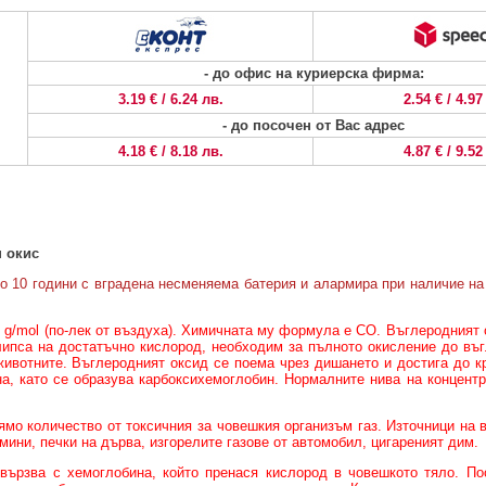
- до офис на куриерска фирма:
3.19 € / 6.24 лв.
2.54 € / 4.97
- до посочен от Вас адрес
4.18 € / 8.18 лв.
4.87 € / 9.52
н окис
о 10 години с вградена несменяема батерия и алармира при наличие на
8 g/mol (по-лек от въздуха). Химичната му формула е CO. Въглеродният 
ипса на достатъчно кислород, необходим за пълното окисление до въ
 животните. Въглеродният оксид се поема чрез дишането и достига до 
а, като се образува карбоксихемоглобин. Нормалните нива на концентр
мо количество от токсичния за човешкия организъм газ. Източници на 
мини, печки на дърва, изгорелите газове от автомобил, цигареният дим.
вързва с хемоглобина, който пренася кислород в човешкото тяло. По