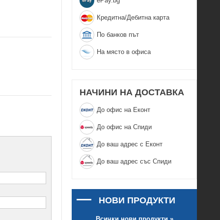
еPay.bg
Кредитна/Дебитна карта
По банков път
На място в офиса
НАЧИНИ НА ДОСТАВКА
До офис на Еконт
До офис на Спиди
До ваш адрес с Еконт
До ваш адрес със Спиди
НОВИ ПРОДУКТИ
Всички нови продукти »