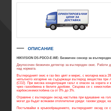
ОПИСАНИЕ
HIKVISION DS-PDCO-E-WE:
Безжичен сензор за въглероде
Двупосочен безжичен детектор за въглероден окис. Работи д
над нормата.
Въглеродният окис е газ без цвят и мирис, с моларна маса 2
непълното изгаряне на съдържащи въглерод вещества при л
(CO2). При висока концентрация газът е опасен за хората и
чрез газообмена в белите дробове. Свързва се с хемоглобин
карбоксихемоглобина са от 0% до 3%.
Отравяне с въглероден оксид настъпва при вдишване на голя
могат да бъдат всякакви отоплителни уреди: газови уреди, ка
Постъпвайки в кръвообращението, въглеродният оксид се с