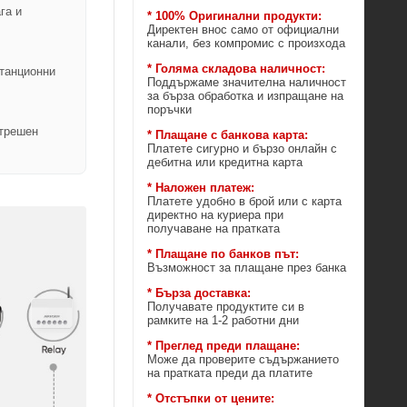
га и
* 100% Оригинални продукти:
Директен внос само от официални
канали, без компромис с произхода
* Голяма складова наличност:
станционни
Поддържаме значителна наличност
за бърза обработка и изпращане на
поръчки
ътрешен
* Плащане с банкова карта:
Платете сигурно и бързо онлайн с
дебитна или кредитна карта
* Наложен платеж:
Платете удобно в брой или с карта
директно на куриера при
получаване на пратката
* Плащане по банков път:
Възможност за плащане през банка
* Бърза доставка:
Получавате продуктите си в
рамките на 1-2 работни дни
* Преглед преди плащане:
Може да проверите съдържанието
на пратката преди да платите
* Отстъпки от цените: