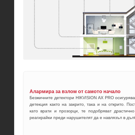
Алармира за взлом от самото начало
Безжичните детектори HIKVISION AX PRO осигурява
детекция както на закрито, така и на открито. По
като врати и прозорци, те подобряват драстично
реагирайки преди нарушителят да е навлязъл в дъл