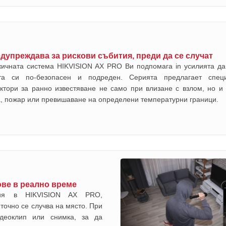
дупреждава за рискови събития, преди да се случат
жичната система HIKVISION AX PRO Ви подпомага in усилията да
та си по-безопасен и подреден. Серията предлагает специ
ктори за ранно известяване не само при влизане с взлом, но и
, пожар или превишаване на определени температурни граници.
ве в реално време
ация в HIKVISION AX PRO,
точно се случва на място. При
деоклип или снимка, за да