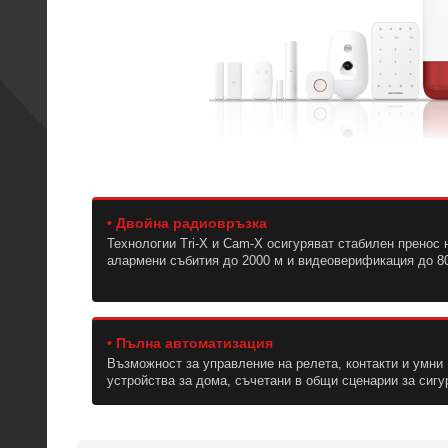
• Двойна радиовръзка
Технологии Tri-X и Cam-X осигуряват стабилен пренос 
алармени събития до 2000 м и видеоверификация до 8
• Пълна автоматизация
Възможност за управление на релета, контакти и умни
устройства за дома, съчетани в общи сценарии за сигу