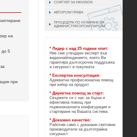
СОФТУЕР ЗА HIKVISION
АВТОРСКИ ПРАВА
криптиране
ПРОЦЕДУРА ПО НУЛИРАНЕ НА
АДМИНИСТРАТОРСКИ ПАРОЛИ
фер на
* Лидер с над 25 години опит:
 до 5
Ние сме утвърден експерт във
видеонаблюдението, което Ви
гарантира дългосрочна поддръжка
 за
и сигурност в покупката
* Експертна консултация:
Адекватна професионална помощ
ация при
при избор на продукт
* Директна помощ за старт:
Свържете се с нас за бърза и
ефективна помощ при
първоначалната конфигурация и
стартиране на Вашата система
* Доказано качество:
Работим само с доказани световни
производители за дълготрайна
сигурност