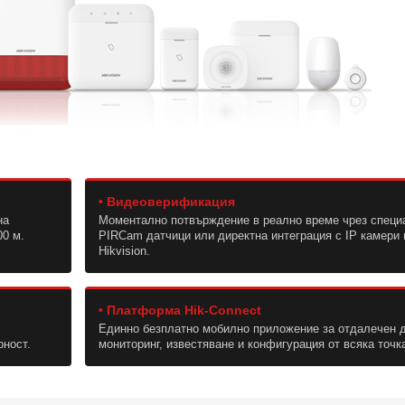
• Видеоверификация
на
Моментално потвърждение в реално време чрез специ
00 м.
PIRCam датчици или директна интеграция с IP камери
Hikvision.
• Платформа Hik-Connect
Единно безплатно мобилно приложение за отдалечен 
рност.
мониторинг, известяване и конфигурация от всяка точка