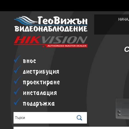
НАЧА
внос
дистрибуция
проектиране
инсталация
поддръжка