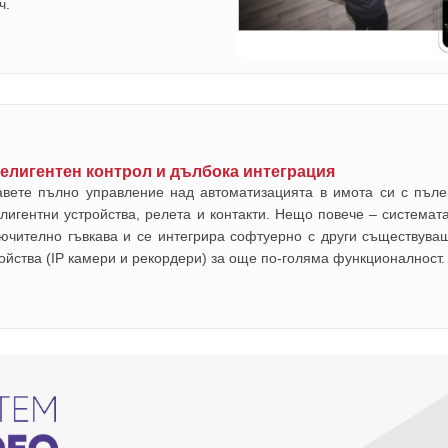
ч.
елигентен контрол и дълбока интеграция
авете пълно управление над автоматизацията в имота си с пъле
лигентни устройства, релета и контакти. Нещо повече – система
ючително гъвкава и се интегрира софтуерно с други съществуващ
ойства (IP камери и рекордери) за още по-голяма функционалност.