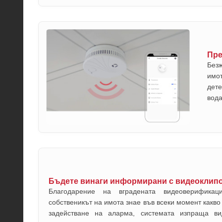
Пре
Без
имо
дете
вода
Бъдете винаги информирани с видеоклипо
Благодарение на вградената видеоверифик
собственикът на имота знае във всеки момент какво 
задействане на аларма, системата изпраща ви