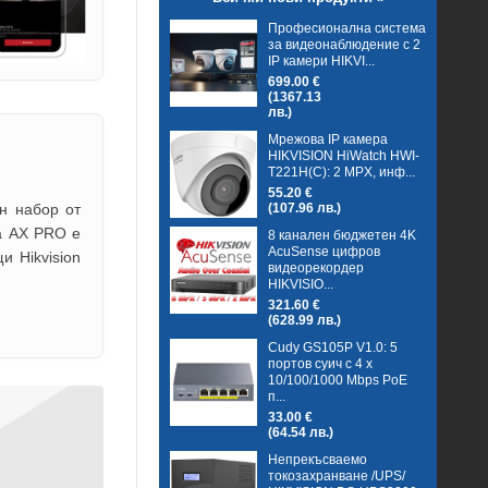
Професионална система
за видеонаблюдение с 2
IP камери HIKVI...
699.00 €
(1367.13
лв.)
Мрежова IP камера
HIKVISION HiWatch HWI-
T221H(C): 2 MPX, инф...
55.20 €
(107.96 лв.)
н набор от
та AX PRO е
8 канален бюджетен 4K
AcuSense цифров
и Hikvision
видеорекордер
HIKVISIO...
321.60 €
(628.99 лв.)
Cudy GS105P V1.0: 5
портов суич с 4 x
10/100/1000 Mbps PoE
п...
33.00 €
(64.54 лв.)
Непрекъсваемо
токозахранване /UPS/