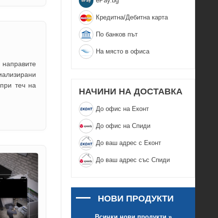
еPay.bg
Кредитна/Дебитна карта
По банков път
На място в офиса
 направите
ализирани
 при теч на
НАЧИНИ НА ДОСТАВКА
До офис на Еконт
До офис на Спиди
До ваш адрес с Еконт
До ваш адрес със Спиди
НОВИ ПРОДУКТИ
Всички нови продукти »