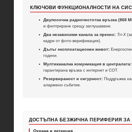
КЛЮЧОВИ ФУНКЦИОНАЛНОСТИ НА СИС
Двупосочна радиочестотна връзка (868 M
и филтриране срещу заглушаване.
Два независими канала за пренос:
Tri-X
(з
кадри от фото-верификация).
Дълъг експлоатационен живот:
Енергоспес
години.
Мултиканална комуникация в централата:
гарантирана връзка с интернет и СОТ.
Резервираност и сигурност:
Поддръжка на 
алармено събитие.
ДОСТЪПНА БЕЗЖИЧНА ПЕРИФЕРИЯ ЗА 
Охрана и детекция