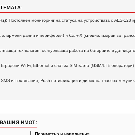
ТЕМАТА:
Hz):
Постоянен мониторинг на статуса на устройствата с AES-128 
а алармени данни и периферия) и
Cam-X
(специализиран за транс
тяваща технология, осигуряваща работа на батериите в датчиците
Вградени Wi-Fi, Ethernet и слот за SIM карта (GSM/LTE оператори)
SMS известявания, Push нотификации и директна гласова комуник
ВАШИЯ ИМОТ:
Периметър и наводнения