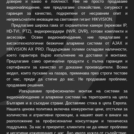
доверие и какво е лоялност. Ние не просто продаваме
видеонаблюдение, ние предлагаме спокойствие, сигурност и
гаранция за качество, подкрепени от несравним опит и
непрекъснатите иновации на световния гигант HIKVISION.
Предлагаме широка гама от охранителни камери (мрежови IP,
HD-TVI, PTZ), видеорекордери (NVR, DVR), готови комплекти и
аксесоари. Освен видеонаблюдение, ние предлагаме и
високотехнологични безжични алармени системи от AJAX и
HIKVISION AX PRO. Поддържаме големи складови наличности,
което гарантира бързо изпълнение на доставки и монтажи.
Предлагаме само оригинални продукти с пълна гаранция и
сертификати за качество от доказани производители. Всеки
модел, които пускаме на пазара, преминава през строги тестове
от нас, преди да стигне до вас. Не продаваме проблеми,
продаваме решения.
Извършваме професионален монтаж на системи за
видеонаблюдение и алармени системи на територията на цяла
България и в съседни страни. Доставяме стока в цяла Европа.
Нашата ценова политика включва конкурентни цени, отстъпки за
количества и атрактивни промоции, а нашият екип е винаги на
разположение за професионални консултации и техническа
поддръжка. За нас е приоритет, клиентите ни да нямат проблеми
и негативни изживявания с нас. Ако имате нужда от съдействие,