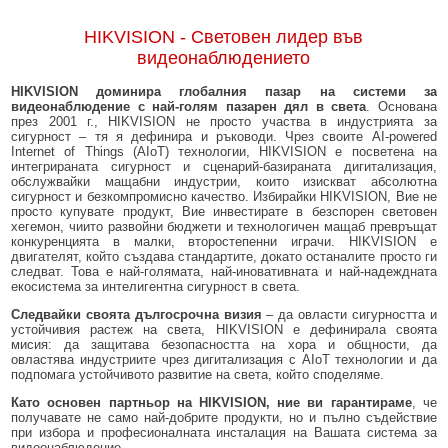
HIKVISION - Световен лидер във
видеонаблюдението
HIKVISION доминира глобалния пазар на системи за
видеонаблюдение с най-голям пазарен дял в света
. Основана
през 2001 г., HIKVISION не просто участва в индустрията за
сигурност – тя я дефинира и ръководи. Чрез своите AI-powered
Internet of Things (AIoT) технологии, HIKVISION е посветена на
интегрираната сигурност и сценарий-базираната дигитализация,
обслужвайки мащабни индустрии, които изискват абсолютна
сигурност и безкомпромисно качество. Избирайки HIKVISION, Вие не
просто купувате продукт, Вие инвестирате в безспорен световен
хегемон, чиито развойни бюджети и технологичен мащаб превръщат
конкуренцията в малки, второстепенни играчи. HIKVISION е
двигателят, който създава стандартите, докато останалите просто ги
следват. Това е най-голямата, най-иновативната и най-надеждната
екосистема за интелигентна сигурност в света.
Следвайки своята дългосрочна визия
– да овласти сигурността и
устойчивия растеж на света, HIKVISION е дефинирала своята
мисия: да защитава безопасността на хора и общности, да
овластява индустриите чрез дигитализация с AIoT технологии и да
подпомага устойчивото развитие на света, който споделяме.
Като основен партньор на HIKVISION, ние ви гарантираме
, че
получавате не само най-добрите продукти, но и пълно съдействие
при избора и професионалната инсталация на Вашата система за
видеонаблюдение.