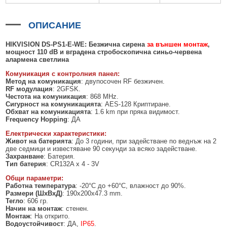
БЕЗЖИЧНИ ДЕТЕКТОРИ AJAX
БЕЗЖИЧНИ ДЕТЕКТОРИ ЗА HIKVISION AX PRO
ALFALINE, СТЕННИ/СТОЯЩИ, С ОТВАРЯЕМИ И ЗАКЛЮЧВАЩИ СЕ
АКСЕСОАРИ ЗА КОМУНИКАЦИОННИ ШКАФОВЕ
СТРАНИЦИ
БЕЗЖИЧНИ ДЕТЕКТОРИ ЗА ПОЖАР, ДИМ, ТОПЛИНА И ВЪГЛЕРОДЕН
БЕЗЖИЧНИ МОДУЛИ И АКСЕСОАРИ ЗА HIKVISION AX PRO
УПОТРЕБЯВАНА ТЕХНИКА
ОПИСАНИЕ
ОКСИД
INTERLINE, СТОЯЩИ - НЕОТВАРЯЕМИ СТРАНИЦИ
КОМПЛЕКТИ БЕЗЖИЧНИ АЛАРМЕНИ СИСТЕМИ AX PRO
HIKVISION DS-PS1-
Е
-WE:
Безжична сирена
за външен монтаж
,
БЕЗЖИЧНИ КЛАВИАТУРИ AJAX
BETALINE, СТОЯЩИ С ОТВАРЯЕМИ И ЗАКЛЮЧВАЩИ СЕ СТРАНИЦИ
мощност 110
dB
и вградена стробоскопична синьо-червена
алармена светлина
БЕЗКОНТАКТНИ RFID КАРТИ И ЧИПОВЕ ЗА КЛАВИАТУРИ
Комуникация
с контролния панел:
Метод на комуникация
: двупосочен RF безжичен.
БЕЗЖИЧНИ ДИСТАНЦИОННИ УПРАВЛЕНИЯ И БУТОНИ
RF модулация
: 2GFSK.
Честота на комуникация
: 868 MHz.
БЕЗЖИЧНИ СИРЕНИ AJAX
Сигурност на комуникацията
: AES-128 Криптиране.
Обхват на комуникацията
: 1.6 km при пряка видимост.
МОДУЛИ ЗА СГРАДНА АВТОМАТИЗАЦИЯ AJAX
Frequency Hopping
: ДА
Електрически характеристики:
Живот на батерията
: До 3 години, при задействане по веднъж на 2
две седмици и известяване 90 секунди за всяко задействане.
Захранване
: Батерия.
Тип батерия
: CR132A x 4 - 3V
Общи параметри:
Работна температура
: -20°C до +60°C, влажност до 90%.
Размери (ШxВxД)
: 190x200x47.3 mm.
Тегло
: 606 гр.
Начин на монтаж
: стенен.
Монтаж
: На открито.
Водоустойчивост
: ДА,
IP65
.