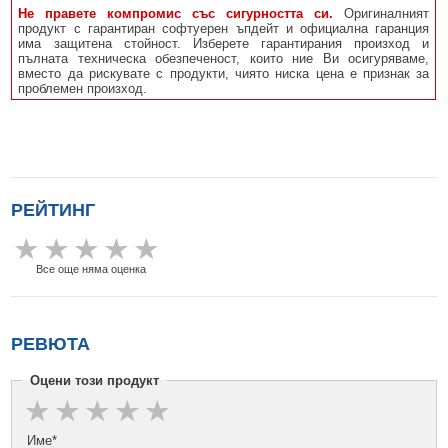
Не правете компромис със сигурността си.
Оригиналният
продукт с гарантиран софтуерен ъпдейт и официална гаранция
има защитена стойност. Изберете гарантирания произход и
пълната техническа обезпеченост, които ние Ви осигуряваме,
вместо да рискувате с продукти, чиято ниска цена е признак за
проблемен произход.
РЕЙТИНГ
Все още няма оценка
РЕВЮТА
Оцени този продукт
Име*