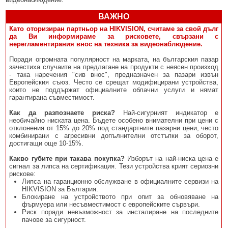
ВАЖНО
Като оторизиран партньор на HIKVISION, считаме за свой дълг
да Ви информираме за рисковете, свързани с
нерегламентирания внос на техника за видеонаблюдение.
Поради огромната популярност на марката, на българския пазар
зачестиха случаите на предлагане на продукти с неясен произход
- така наречения "сив внос", предназначен за пазари извън
Европейския съюз. Често се срещат модифицирани устройства,
които не поддържат официалните облачни услуги и нямат
гарантирана съвместимост.
Как да разпознаете риска?
Най-сигурният индикатор е
необичайно ниската цена. Бъдете особено внимателни при цени с
отклонения от 15% до 20% под стандартните пазарни цени, често
комбинирани с агресивни допълнителни отстъпки за оборот,
достигащи още 10-15%.
Какво губите при такава покупка?
Изборът на най-ниска цена е
сигнал за липса на сертификация. Тези устройства крият сериозни
рискове:
Липса на гаранционно обслужване в официалните сервизи на
HIKVISION за България.
Блокиране на устройството при опит за обновяване на
фърмуера или несъвместимост с европейските сървъри.
Риск поради невъзможност за инсталиране на последните
пачове за сигурност.