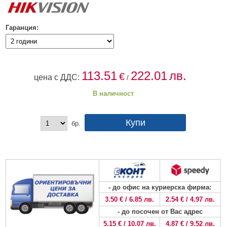
HDMI КАБЕЛИ
МЕТАЛНИ КУТИИ ЗА ЗАХРАНВАНИЯ
POE ИНЖЕКТОРИ
ВИДЕО УДЪЛЖИТЕЛИ, МОДУЛАТОРИ И ДИСТРИБУТОРИ
ГЪВКАВИ ГОФРИРАНИ ТРЪБИ
POE УДЪЛЖИТЕЛИ И POE СПЛИТЕРИ
МИКРОФОНИ И ГОВОРИТЕЛИ ЗА ВИДЕОНАБЛЮДЕНИЕ
Гаранция:
УПРАВЛЕНИЯ ЗА ВЪРТЯЩИ КАМЕРИ
ГРЪМОЗАЩИТИ
ОБЕКТИВИ ЗА ОХРАНИТЕЛНИ КАМЕРИ
113.51
222.01
лв.
€
цена с ДДС:
/
КОНЕКТОРИ
В наличност
ПВЦ КУТИИ
бр.
МЕТАЛНИ ТАБЛА
БЕЗЖИЧНИ МИШКИ И ЕЛЕКТРИЧЕСКИ РАЗКЛОНИТЕЛИ
МЕДИА КОНВЕРТОРИ И SFP МОДУЛИ
БЕЗЖИЧНИ АЛАРМЕНИ СИСТЕМИ AJAX
- до офис на куриерска фирма:
БЕЗЖИЧНИ АЛАРМЕНИ ПАНЕЛИ (ХЪБ) AJAX
БЕЗЖИЧНИ АЛАРМЕНИ СИСТЕМИ HIKVISION AX PRO
3.50 € / 6.85 лв.
2.54 € / 4.97 лв.
- до посочен от Вас адрес
БЕЗЖИЧНИ РАЗШИРИТЕЛИ НА ОБХВАТ AJAX
БЕЗЖИЧНИ ПАНЕЛИ HIKVISION AX PRO
КОМУНИКАЦИОННИ ШКАФОВЕ
5.15 € / 10.07 лв.
4.87 € / 9.52 лв.