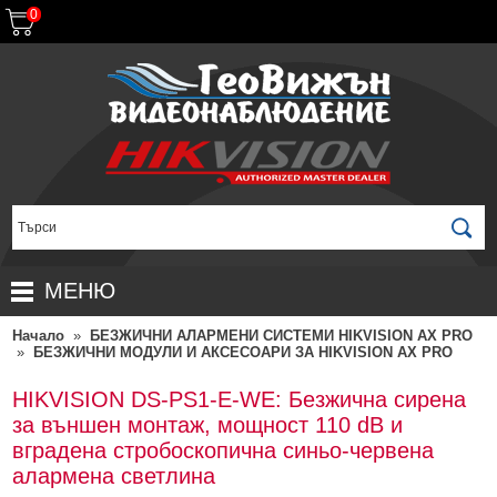
0
МЕНЮ
Начало
»
БЕЗЖИЧНИ АЛАРМЕНИ СИСТЕМИ HIKVISION AX PRO
НАЧАЛО
»
БЕЗЖИЧНИ МОДУЛИ И АКСЕСОАРИ ЗА HIKVISION AX PRO
ПРОДУКТИ
HIKVISION DS-PS1-Е-WE: Безжична сирена
ЗА ДИСТРИБУТОРИ
ПРОМОЦИИ
за външен монтаж, мощност 110 dB и
вградена стробоскопична синьо-червена
ГАРАНЦИОННИ УСЛОВИЯ
НОВИ ПРОДУКТИ
алармена светлина
ДОСТАВКИ
КОМПЛЕКТИ ЗА ВИДЕОНАБЛЮДЕНИЕ