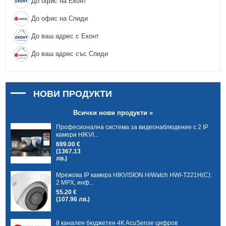
До офис на Еконт
До офис на Спиди
До ваш адрес с Еконт
До ваш адрес със Спиди
НОВИ ПРОДУКТИ
Всички нови продукти »
Професионална система за видеонаблюдение с 2 IP
камери HIKVI...
699.00 €
(1367.13
лв.)
Мрежова IP камера HIKVISION HiWatch HWI-T221H(C):
2 MPX, инф...
55.20 €
(107.96 лв.)
8 канален бюджетен 4K AcuSense цифров