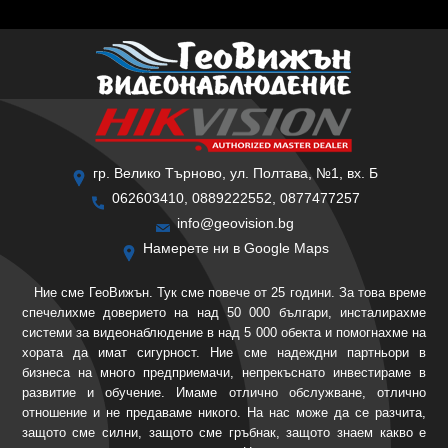
гр. Велико Търново, ул. Полтава, №1, вх. Б
062603410, 0889222552, 0877477257
info@geovision.bg
Намерете ни в Google Maps
Ние сме ГеоВижън. Тук сме повече от 25 години. За това време
спечелихме доверието на над 50 000 българи, инсталирахме
системи за видеонаблюдение в над 5 000 обекта и помогнахме на
хората да имат сигурност. Ние сме надеждни партньори в
бизнеса на много предприемачи, непрекъснато инвестираме в
развитие и обучение. Имаме отлично обслужване, отлично
отношение и не предаваме никого. На нас може да се разчита,
защото сме силни, защото сме гръбнак, защото знаем какво е