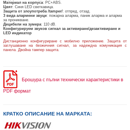
Материал на корпуса
: PC+ABS.
Цвят
: Синя LED светкавица.
Защита от злоупотреба
/
tamper
/
: отпред, отзад.
3 вида алармени звуци
: пожарна аларма, паник аларма и аларма
за проникване.
Децибели на зумера
: 110 dB.
Конфигурируем звуков сигнал за активиране/дезактивиране и
LED индикатор
Дистанционно конфигуриране с мобилно приложение. Защита от
заглушаване на безжичния сигнал, за надеждна комуникация с
панела. Двойна тампер защита.
Брошура с пълни технически характеристики в
PDF формат
КРАТКО ОПИСАНИЕ НА МАРКАТА: