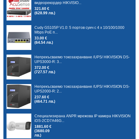
видеорекордер HIKVISIO...
321.60 €
(628.99 лв.)
Cudy GS105P V1.0: 5 портов суич с 4 x 10/100/1000
Mbps PoE п...
33.00 €
(64.54 лв.)
Непрекъсваемо токозахранване /UPS/ HIKVISION DS-
UPS3000-R: 3...
372.00 €
(727.57 лв.)
Непрекъсваемо токозахранване /UPS/ HIKVISION DS-
UPS2000-R: 2...
237.60 €
(464.71 лв.)
Специализирана ANPR мрежова IP камера HIKVISION
iDS-2CD7A46G...
1881.60 €
(3680.09
лв.)