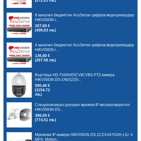
(272.25 лв.)
8 канален бюджетен AcuSense цифров видеорекордер
HIKVISION i...
207.60 €
(406.03 лв.)
4 канален бюджетен AcuSense цифров видеорекордер
HIKVISION i...
136.80 €
(267.56 лв.)
Въртяща HD-TVI/AHD/CVI/CVBS PTZ камера
HIKVISION DS-2AE5225I...
590.40 €
(1154.72
лв.)
Специализиран рупорен мрежов IP високоговорител
HIKVISION DS...
396.00 €
(774.51 лв.)
Мрежова IP камера HIKVISION DS-2CD1047G3H-LIU: 4
MPX, Motion...