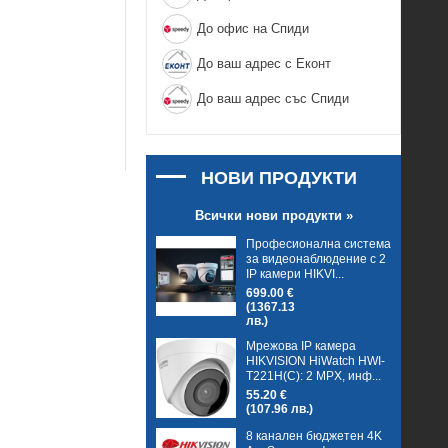
До офис на Спиди
До ваш адрес с Еконт
До ваш адрес със Спиди
НОВИ ПРОДУКТИ
Всички нови продукти »
Професионална система
за видеонаблюдение с 2
IP камери HIKVI...
699.00 €
(1367.13
лв.)
Мрежова IP камера
HIKVISION HiWatch HWI-
T221H(C): 2 MPX, инф...
55.20 €
(107.96 лв.)
8 канален бюджетен 4K