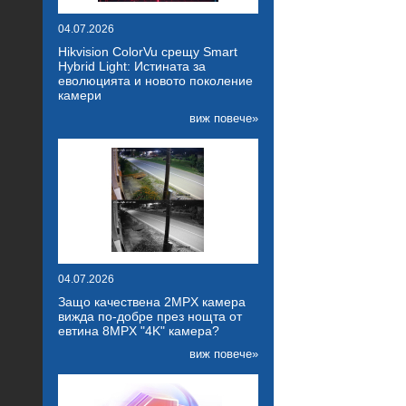
04.07.2026
Hikvision ColorVu срещу Smart
Hybrid Light: Истината за
еволюцията и новото поколение
камери
виж повече»
04.07.2026
Защо качествена 2MPX камера
вижда по-добре през нощта от
евтина 8MPX "4K" камера?
виж повече»