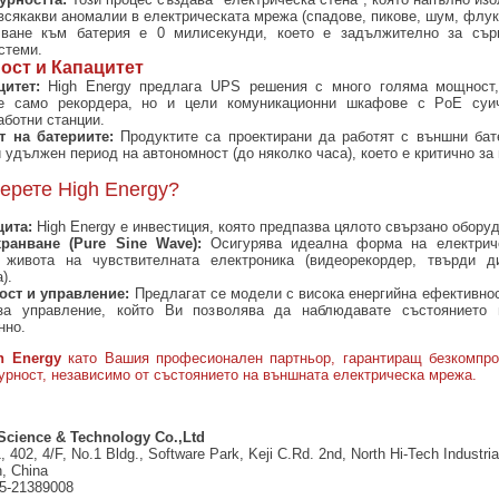
всякакви аномалии в електрическата мрежа (спадове, пикове, шум, флук
чване към батерия е 0 милисекунди, което е задължително за сър
стеми.
ост и Капацитет
итет:
High Energy предлага UPS решения с много голяма мощност,
не само рекордера, но и цели комуникационни шкафове с PoE суи
аботни станции.
 на батериите:
Продуктите са проектирани да работят с външни бат
 удължен период на автономност (до няколко часа), което е критично за 
ерете High Energy?
щита:
High Energy е инвестиция, която предпазва цялото свързано обору
хранване (Pure Sine Wave):
Осигурява идеална форма на електриче
 живота на чувствителната електроника (видеорекордер, твърди д
).
ост и управление:
Предлагат се модели с висока енергийна ефективнос
за управление, който Ви позволява да наблюдавате състоянието 
нно.
h Energy
като Вашия професионален партньор, гарантиращ безкомпро
гурност, независимо от състоянието на външната електрическа мрежа.
Science & Technology Co.,Ltd
 402, 4/F, No.1 Bldg., Software Park, Keji C.Rd. 2nd, North Hi-Tech Industr
n, China
5-21389008