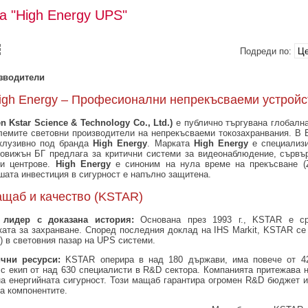
а "High Energy UPS"
Подреди по:
зводители
gh Energy – Професионални непрекъсваеми устройс
 Kstar Science & Technology Co., Ltd.)
е публично търгувана глобална
олемите световни производители на непрекъсваеми токозахранвания. В
склузивно под бранда
High Energy
. Марката
High Energy
е специализи
овижън БГ предлага за критични системи за видеонаблюдение, сървъ
ни центрове.
High Energy
е синоним на нула време на прекъсване (Z
шата инвестиция в сигурност е напълно защитена.
щаб и качество (KSTAR)
 лидер с доказана история:
Основана през 1993 г., KSTAR е ср
ката за захранване. Според последния доклад на IHS Markit, KSTAR се
) в световния пазар на UPS системи.
ични ресурси:
KSTAR оперира в над 180 държави, има повече от 4
 с екип от над 630 специалисти в R&D сектора. Компанията притежава н
на енергийната сигурност. Този мащаб гарантира огромен R&D бюджет 
на компонентите.