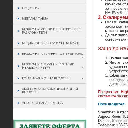
камерите от 
ПВЦ КУТИИ
за превклю
NVR/VMS си
2. Скалируем
МЕТАЛНИ ТАБЛА
Голям капац
захранват 
БЕЗЖИЧНИ МИШКИ И ЕЛЕКТРИЧЕСКИ
множество р
РАЗКЛОНИТЕЛИ
Дълъг живот
осигурявайки
МЕДИА КОНВЕРТОРИ И SFP МОДУЛИ
Защо да изб
БЕЗЖИЧНИ АЛАРМЕНИ СИСТЕМИ AJAX
»
Пълна за
Чисто за
БЕЗЖИЧНИ АЛАРМЕНИ СИСТЕМИ
удължава
HIKVISION AX PRO
»
устройства
Ефективн
КОМУНИКАЦИОННИ ШКАФОВЕ
»
софтуер 
дистанцио
АКСЕСОАРИ ЗА КОМУНИКАЦИОННИ
П
редлагаме
Hig
ШКАФОВЕ
системите за си
УПОТРЕБЯВАНА ТЕХНИКА
Производител:
Shenzhen Kstar 
Адрес
: Room 401,
District, Shenzhe
Телефон
:
+86-75