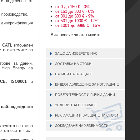
 подкрепен от
от 0 до 150 € - 0%
от 151 до 300 € - 6%
 производство.
от 301 до 500 € - 9%
от 501 до 1000 € - 12%
и диверсификация
от 1001 до 9999 € - 16%
Виж повече за отстъпките...
с CATL (глобален
и в системите за
ЗАЩО ДА ИЗБЕРЕТЕ НАС
трове за данни,
ДОСТАВКА НА СТОКИ
 High Energy са
НАЧИНИ НА ПЛАЩАНЕ
CE, ISO9001
и
ВИДЕОНАБЛЮДЕНИЕ ЗА ИЗПЛАЩАНЕ
ПОВЕРИТЕЛНОСТ И ЛИЧНИ ДАННИ
УСЛОВИЯ ЗА ПОЛЗВАНЕ
най-надеждната
РЕКЛАМАЦИИ И ВРЪЩАНЕ НА СТОКИ
мрежата не отива
ДОКЛАДВАНЕ НА УЯЗВИМОСТИ
о отново в чист,
лира рекордера и