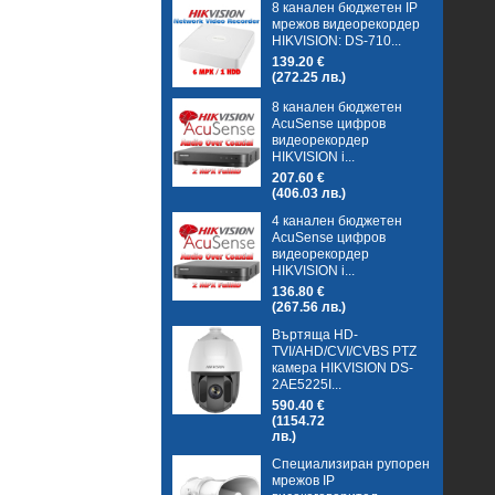
8 канален бюджетен IP
мрежов видеорекордер
HIKVISION: DS-710...
139.20 €
(272.25 лв.)
8 канален бюджетен
AcuSense цифров
видеорекордер
HIKVISION i...
207.60 €
(406.03 лв.)
4 канален бюджетен
AcuSense цифров
видеорекордер
HIKVISION i...
136.80 €
(267.56 лв.)
Въртяща HD-
TVI/AHD/CVI/CVBS PTZ
камера HIKVISION DS-
2AE5225I...
590.40 €
(1154.72
лв.)
Специализиран рупорен
мрежов IP