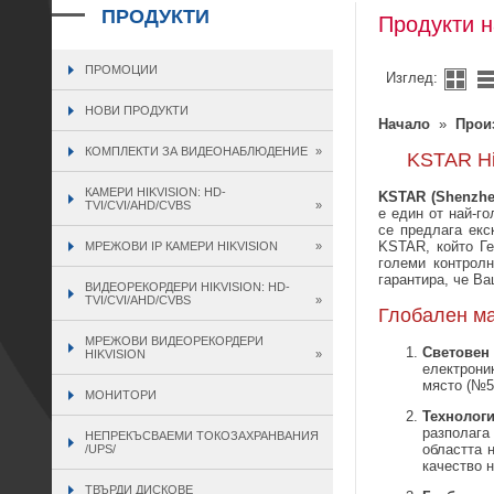
ПРОДУКТИ
Продукти н
ПРОМОЦИИ
Изглед:
НОВИ ПРОДУКТИ
Начало
»
Прои
КОМПЛЕКТИ ЗА ВИДЕОНАБЛЮДЕНИЕ
»
KSTAR Hi
КАМЕРИ HIKVISION: HD-
KSTAR (Shenzhen
TVI/CVI/AHD/CVBS
»
е един от най-г
се предлага ек
KSTAR, който Ге
МРЕЖОВИ IP КАМЕРИ HIKVISION
»
големи контрол
гарантира, че Ва
ВИДЕОРЕКОРДЕРИ HIKVISION: HD-
TVI/CVI/AHD/CVBS
»
Глобален ма
МРЕЖОВИ ВИДЕОРЕКОРДЕРИ
Световен
HIKVISION
»
електрони
място (№5
МОНИТОРИ
Технолог
разполага
НЕПРЕКЪСВАЕМИ ТОКОЗАХРАНВАНИЯ
областта 
/UPS/
качество 
ТВЪРДИ ДИСКОВЕ