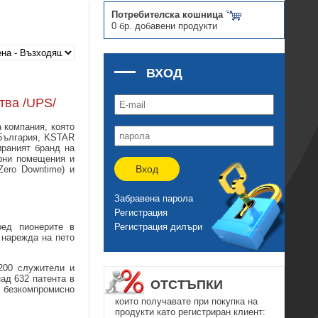
Потребителска кошница
0 бр. добавени продукти
ВХОД
тва /UPS/
 компания, която
 България, KSTAR
раният бранд на
рни помещения и
Вход
ero Downtime) и
Забравена парола
Регистрация
Регистрация дилъри
ед пионерите в
 нарежда на пето
200 служители и
ад 632 патента в
ОТСТЪПКИ
и безкомпромисно
които получавате при покупка на
продукти като регистриран клиент: