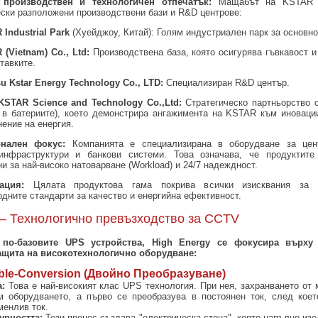
 производствен и технологичен отпечатък:
Мащабът на KSTAR е
ески разположени производствени бази и R&D центрове:
Industrial Park
(Хуейджоу, Китай): Голям индустриален парк за основно
(Vietnam) Co., Ltd:
Производствена база, която осигурява гъвкавост 
тавките.
u Kstar Energy Technology Co., LTD:
Специализиран R&D център.
KSTAR Science and Technology Co.,Ltd:
Стратегическо партньорство 
 в батериите), което демонстрира ангажимента на KSTAR към иноваци
ение на енергия.
нален фокус:
Компанията е специализирана в оборудване за цен
инфраструктури и банкови системи. Това означава, че продуктите
и за най-високо натоварване (Workload) и 24/7 надеждност.
ация:
Цялата продуктова гама покрива всички изисквания за
дните стандарти за качество и енергийна ефективност.
 – Технологично превъзходство за CCTV
 по-базовите UPS устройства, High Energy се фокусира върху 
защита на високотехнологично оборудване:
uble-Conversion (Двойно Преобразуване)
а:
Това е най-високият клас UPS технология. При нея, захранването от 
м оборудването, а първо се преобразува в постоянен ток, след коет
менлив ток.
гурността:
Този процес създава "електрическа стена", която напълно изо