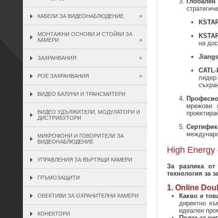
Глобален
стратегич
КАБЕЛИ ЗА ВИДЕОНАБЛЮДЕНИЕ
»
KSTAR 
МОНТАЖНИ ОСНОВИ И СТОЙКИ ЗА
KSTAR 
КАМЕРИ
»
на дос
Jiangs
ЗАХРАНВАНИЯ
»
CATL-
POE ЗАХРАНВАНИЯ
»
лидер
съхран
ВИДЕО БАЛУНИ И ТРАНСМИТЕРИ
Професио
мрежови 
ВИДЕО УДЪЛЖИТЕЛИ, МОДУЛАТОРИ И
проектиран
ДИСТРИБУТОРИ
Сертифик
междунаро
МИКРОФОНИ И ГОВОРИТЕЛИ ЗА
ВИДЕОНАБЛЮДЕНИЕ
High Energy
УПРАВЛЕНИЯ ЗА ВЪРТЯЩИ КАМЕРИ
За разлика от
технология за 
ГРЪМОЗАЩИТИ
1. Online Do
Какво е тов
ОБЕКТИВИ ЗА ОХРАНИТЕЛНИ КАМЕРИ
директно къ
идеален про
КОНЕКТОРИ
Полза за си