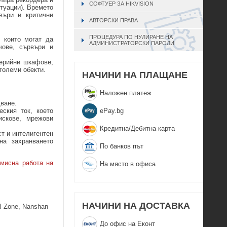
СОФТУЕР ЗА HIKVISION
туации). Времето
въри и критични
АВТОРСКИ ПРАВА
ПРОЦЕДУРА ПО НУЛИРАНЕ НА
 които могат да
АДМИНИСТРАТОРСКИ ПАРОЛИ
чове, сървъри и
ерийни шкафове,
големи обекти.
НАЧИНИ НА ПЛАЩАНЕ
Наложен платеж
дване.
еPay.bg
ския ток, което
искове, мрежови
Кредитна/Дебитна карта
т и интелигентен
на захранването
По банков път
мисна работа на
На място в офиса
НАЧИНИ НА ДОСТАВКА
ial Zone, Nanshan
До офис на Еконт