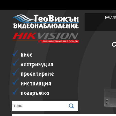
НАЧАЛ
внос
дистрибуция
проектиране
инсталация
поддръжка