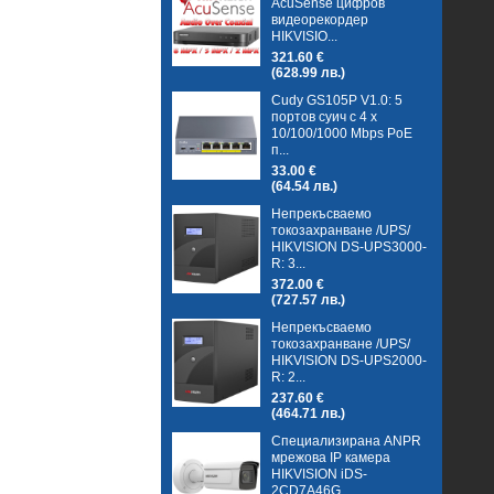
AcuSense цифров
видеорекордер
HIKVISIO...
321.60 €
(628.99 лв.)
Cudy GS105P V1.0: 5
портов суич с 4 x
10/100/1000 Mbps PoE
п...
33.00 €
(64.54 лв.)
Непрекъсваемо
токозахранване /UPS/
HIKVISION DS-UPS3000-
R: 3...
372.00 €
(727.57 лв.)
Непрекъсваемо
токозахранване /UPS/
HIKVISION DS-UPS2000-
R: 2...
237.60 €
(464.71 лв.)
Специализирана ANPR
мрежова IP камера
HIKVISION iDS-
2CD7A46G...