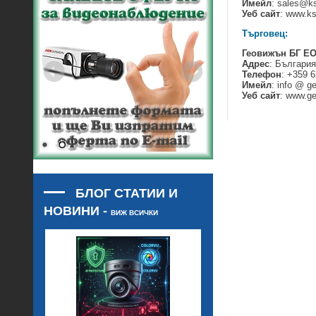
Имейл
:
sales@ks
Уеб сайт
: www.ks
Търговец:
Геовижън БГ Е
Адрес
: България
Телефон
:
+359 6
Имейл
:
info @ ge
Уеб сайт
: www.ge
БЛОГ СТАТИИ И
НОВИНИ -
ВИЖ ВСИЧКИ