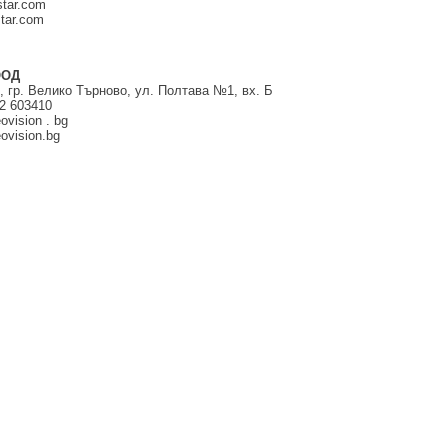
tar.com
tar.com
ООД
, гр. Велико Търново, ул. Полтава №1, вх. Б
2 603410
ovision . bg
ovision.bg