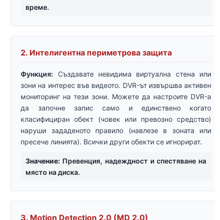
време.
2. Интелигентна периметрова защита
Функция:
Създавате невидима виртуална стена или
зони на интерес във видеото. DVR-ът извършва активен
мониторинг на тези зони. Можете да настроите DVR-а
да започне запис само и единствено когато
класифициран обект (човек или превозно средство)
наруши зададеното правило (навлезе в зоната или
пресече линията). Всички други обекти се игнорират.
Значение:
Превенция, надеждност и спестяване на
място на диска.
3. Motion Detection 2.0 (MD 2.0)