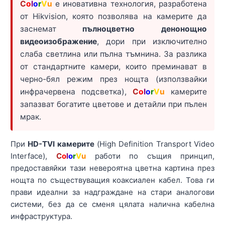
C
o
l
o
r
V
u
е иновативна технология, разработена
от Hikvision, която позволява на камерите да
заснемат
пълноцветно денонощно
видеоизображение
, дори при изключително
слаба светлина или пълна тъмнина. За разлика
от стандартните камери, които преминават в
черно-бял режим през нощта (използвайки
инфрачервена подсветка),
C
o
l
o
r
V
u
камерите
запазват богатите цветове и детайли при пълен
мрак.
При
HD-TVI камерите
(High Definition Transport Video
Interface),
C
o
l
o
r
V
u
работи по същия принцип,
предоставяйки тази невероятна цветна картина през
нощта по съществуващия коаксиален кабел. Това ги
прави идеални за надграждане на стари аналогови
системи, без да се сменя цялата налична кабелна
инфраструктура.