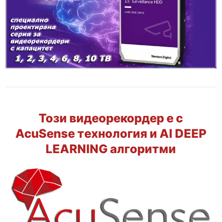
Този видеорекордер е с
AcuSense технология и AI DEEP
LEARNING алгоритми