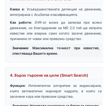
Какво е:
Усъвършенстваната детекция на движение,
интегрирана с AcuSense класификацията.
Как работи:
DVR-ът може да записва при всяко
движение, но благодарение на MD 2.0 той ще изпрати
известие или аларма само когато засече движение,
причинено от човек или превозно средство.
Значение:
Максимална точност при известия,
спестяваща Вашето време.
4. Бързо търсене на цели (Smart Search)
Функция:
Интелигентни алгоритми за индексиране,
които автоматично маркират кадрите, в които са
засечени хора или превозни средства.
Значение:
Намирате конкретно събитие за секунди,