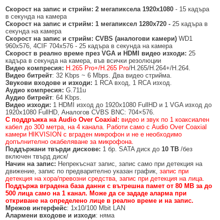
Скорост на запис и стрийм: 2 мегапиксела 1920x1080
- 15 кадъра
в секунда на камера
Скорост на запис и стрийм: 1 мегапиксел 1280x720 -
25 кадъра в
секунда на камера
Скорост на запис и стрийм: CVBS (аналогови камери)
WD1
960x576, 4CIF 704x576 - 25 кадъра в секунда на камера
Скорост в реално време през VGA и HDMI видео изходи:
25
кадъра в секунда на камера, във всички резолюции
Видео компресия:
H.265 Pro+/H.265 Pro
/H.265/H.264+/H.264.
Видео битрейт
: 32 Kbps ~ 6 Mbps. Два видео стрийма.
Звукови входове и изходи:
1 RCA вход, 1 RCA изход.
Аудио компресия:
G.711u
Аудио битрейт
: 64 Kbps.
Видео изходи:
1 HDMI изход до 1920x1080 FullHD и 1 VGA изход до
1920x1080 FullHD, Аналогов CVBS BNC: 704×576.
С поддръжка на Audio Over Coaxial:
видео и звук по 1 коаксиален
кабел до 300 метра, на 4 канала. Работи само с Audio Over Coaxial
камери HIKVISION с вграден микрофон и не е необходимо
допълнително окабеляване за микрофона.
Поддържани твърди дискове:
1 бр. SATA диск до
10 TB
/без
включен твърд диск/
Начин на запис:
Непрекъснат запис, запис само при детекция на
движение, запис по предварително указан график,
запис при
детекция на хора/превозни средства, запис при детекция на лица.
Поддържа вградена база данни с вътрешна памет от 80 MB за до
500 лица само на 1 канал. Може да се зададе аларма при
откриване на определено лице в реално време и на запис.
Мрежов интерфейс
: 1x10/100 Mbit LAN
Алармени входове и изходи
: няма