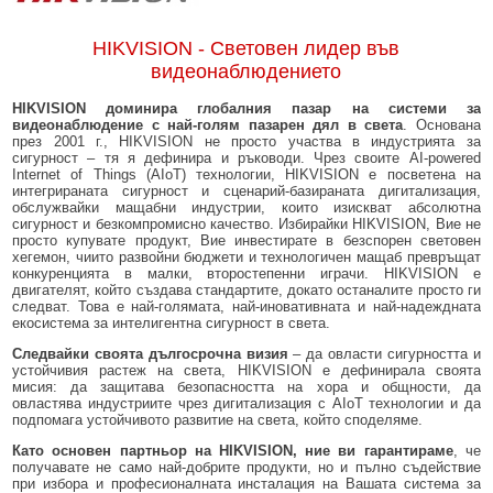
HIKVISION - Световен лидер във
видеонаблюдението
HIKVISION доминира глобалния пазар на системи за
видеонаблюдение с най-голям пазарен дял в света
. Основана
през 2001 г., HIKVISION не просто участва в индустрията за
сигурност – тя я дефинира и ръководи. Чрез своите AI-powered
Internet of Things (AIoT) технологии, HIKVISION е посветена на
интегрираната сигурност и сценарий-базираната дигитализация,
обслужвайки мащабни индустрии, които изискват абсолютна
сигурност и безкомпромисно качество. Избирайки HIKVISION, Вие не
просто купувате продукт, Вие инвестирате в безспорен световен
хегемон, чиито развойни бюджети и технологичен мащаб превръщат
конкуренцията в малки, второстепенни играчи. HIKVISION е
двигателят, който създава стандартите, докато останалите просто ги
следват. Това е най-голямата, най-иновативната и най-надеждната
екосистема за интелигентна сигурност в света.
Следвайки своята дългосрочна визия
– да овласти сигурността и
устойчивия растеж на света, HIKVISION е дефинирала своята
мисия: да защитава безопасността на хора и общности, да
овластява индустриите чрез дигитализация с AIoT технологии и да
подпомага устойчивото развитие на света, който споделяме.
Като основен партньор на HIKVISION, ние ви гарантираме
, че
получавате не само най-добрите продукти, но и пълно съдействие
при избора и професионалната инсталация на Вашата система за