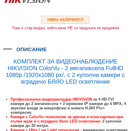
HDMI КАБЕЛИ
МЕТАЛНИ КУТИИ ЗА ЗАХРАНВАНИЯ
POE ИНЖЕКТОРИ
ВИДЕО УДЪЛЖИТЕЛИ, МОДУЛАТОРИ И ДИСТРИБУТОРИ
ГЪВКАВИ ГОФРИРАНИ ТРЪБИ
POE УДЪЛЖИТЕЛИ И POE СПЛИТЕРИ
МИКРОФОНИ И ГОВОРИТЕЛИ ЗА ВИДЕОНАБЛЮДЕНИЕ
НЯМА НАЛИЧНОСТ
УПРАВЛЕНИЯ ЗА ВЪРТЯЩИ КАМЕРИ
Това е стар модел, който вече НЕ се предлага за продажба
ГРЪМОЗАЩИТИ
ОБЕКТИВИ ЗА ОХРАНИТЕЛНИ КАМЕРИ
ОПИСАНИЕ
КОНЕКТОРИ
КОМПЛЕКТ ЗА ВИДЕОНАБЛЮДЕНИЕ
ПВЦ КУТИИ
HIKVISION ColorVu - 2 мегапиксела FullHD
МЕТАЛНИ ТАБЛА
1080p /1920x1080 px/, с 2 куполни камери с
вградено БЯЛО LED осветление
БЕЗЖИЧНИ МИШКИ И ЕЛЕКТРИЧЕСКИ РАЗКЛОНИТЕЛИ
МЕДИА КОНВЕРТОРИ И SFP МОДУЛИ
Професионален видеорекордер HIKVISION
за 4 HD-TVI
БЕЗЖИЧНИ АЛАРМЕНИ СИСТЕМИ AJAX
камери до 2 мегапиксела + 2 мрежови IP камери до 6 MPX, 4
звукови входа за микрофони и новата H.265 Pro+
компресия.
БЕЗЖИЧНИ АЛАРМЕНИ ПАНЕЛИ (ХЪБ) AJAX
БЕЗЖИЧНИ АЛАРМЕНИ СИСТЕМИ HIKVISION AX PRO
Камери с ColorVu технология за цветна и ясна картина при
пълен мрак и с вградено бяло LED осветление
: 2 куполни
БЕЗЖИЧНИ РАЗШИРИТЕЛИ НА ОБХВАТ AJAX
БЕЗЖИЧНИ ПАНЕЛИ HIKVISION AX PRO
КОМУНИКАЦИОННИ ШКАФОВЕ
камери до 20 метра.
Камери с Ultra Low Light технология -
минимално осветление