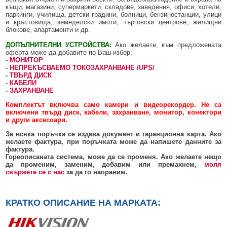
къщи, магазини, супермаркети, складове, заведения, офиси, хотели,
паркинги, училища, детски градини, болници, бензиностанции, улици
и кръстовища, земеделски имоти, търговски центрове, жилищни
блокове, апартаменти и др.
ДОПЪЛНИТЕЛНИ УСТРОЙСТВА:
Ако желаете, към предложената
оферта може да добавите по Ваш избор:
-
МОНИТОР
-
НЕПРЕКЪСВАЕМО ТОКОЗАХРАНВАНЕ /UPS/
-
ТВЪРД ДИСК
-
КАБЕЛИ
-
ЗАХРАНВАНЕ
Комплектът включва само камери и видеорекордер. Не са
включени твърд диск, кабели, захранване, монитор, конектори
и други аксесоари.
За всяка поръчка се издава документ и гаранционна карта. Ако
желаете фактура, при поръчката може да напишете данните за
фактура.
Гореописаната система, може да се променя. Ако желаете нещо
да променим, заменим, добавим или премахнем,
моля
свържете се с нас
за да го направим.
КРАТКО ОПИСАНИЕ НА МАРКАТА: