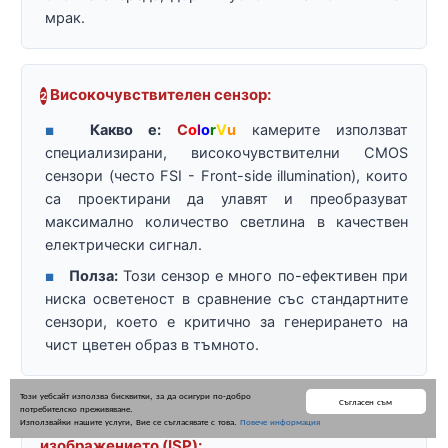
мрак.
Високочувствителен сензор:
2
Какво е:
C
o
l
o
r
V
u
камерите използват
■
специализирани, високочувствителни CMOS
сензори (често FSI - Front-side illumination), които
са проектирани да улавят и преобразуват
максимално количество светлина в качествен
електрически сигнал.
Полза:
Този сензор е много по-ефективен при
■
ниска осветеност в сравнение със стандартните
сензори, което е критично за генерирането на
чист цветен образ в тъмното.
Този уебсайт използва бисквитки, за да осигури по-добро
Съгласен съм
потребителско преживяване.
Усъвършенстван процесор за обработка на
Използвайки нашите услуги, Вие се съгласявате с това.
Повече информация
3
изображението (ISP):