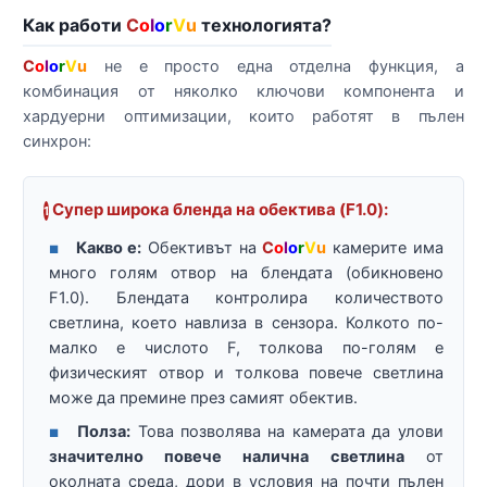
Как работи
C
o
l
o
r
V
u
технологията?
C
o
l
o
r
V
u
не е просто една отделна функция, а
комбинация от няколко ключови компонента и
хардуерни оптимизации, които работят в пълен
синхрон:
Супер широка бленда на обектива (F1.0):
1
Какво е:
Обективът на
C
o
l
o
r
V
u
камерите има
■
много голям отвор на блендата (обикновено
F1.0). Блендата контролира количеството
светлина, което навлиза в сензора. Колкото по-
малко е числото F, толкова по-голям е
физическият отвор и толкова повече светлина
може да премине през самият обектив.
Полза:
Това позволява на камерата да улови
■
значително повече налична светлина
от
околната среда, дори в условия на почти пълен