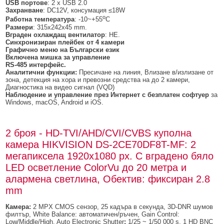
USB портове
: 2 x USB 2.0
Захранване
: DC12V, консумация ≤18W
о
Работна температура
: -10~+55
C
Размери
: 315x242x45 mm.
Вграден охлаждащ вентилатор
: НЕ.
Синхронизиран плейбек от 4 камери
Графично меню на Български език
Включена мишка за управление
RS-485 интерфейс.
Аналитични функции:
Пресичане на линия, Влизане в/излизане от
зона, детекция на хора и превозни средства на до 2 камери,
Диагностика на видео сигнал (VQD)
Наблюдение и управление през Интернет с безплатен софтуер
за
Windows, macOS, Android и iOS.
2 броя - HD-TVI/AHD/CVI/CVBS куполна
камера HIKVISION DS-2CE70DF8T-MF: 2
мегапиксела 1920x1080 px. С вградено бяло
LED осветление ColorVu до 20 метра и
алармена светлина, Обектив: фиксиран 2.8
mm
Камера:
2 MPX CMOS сензор, 25 кадъра в секунда, 3D-DNR шумов
филтър, White Balance: автоматичен/ръчен, Gain Control:
Low/Middle/High, Auto Electronic Shutter
:
1/25 ~ 1/50 000 s, 1 HD BNC