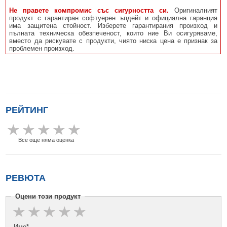
Не правете компромис със сигурността си.
Оригиналният
продукт с гарантиран софтуерен ъпдейт и официална гаранция
има защитена стойност. Изберете гарантирания произход и
пълната техническа обезпеченост, които ние Ви осигуряваме,
вместо да рискувате с продукти, чиято ниска цена е признак за
проблемен произход.
РЕЙТИНГ
Все още няма оценка
РЕВЮТА
Оцени този продукт
Име*