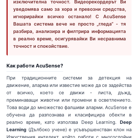
изключителна точност. Видеорекордерът Ви
уведомява само за хора и превозни средства,
игнорирайки всичко останало! С AcuSense
Вашата система вече не просто „гледа“ - тя
разбира, анализира и филтрира информацията
в реално време, осигурявайки Ви несравнима
точност и спокойствие.
Как работи AcuSense?
При традиционните системи за детекция на
движение, аларма или известие може да се задейства
от всичко, което се движи - листа, дъжд,
преминаващи животни или промени в осветлението.
Това води до множество фалшиви аларми. AcuSense е
обучена да разпознава и класифицира обекти в
реално време, като използва Deep Learning.
Deep
Learning
(Дълбоко учене) е усъвършенстван клон на
Изкуствения интелект, който работи с многослойни