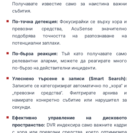
Получавате известие само за наистина важни
събития.
По-точна детекция:
Фокусирайки се върху хора и
превозни средства, AcuSense значително
подобрява точността на разпознаване на
потенциални заплахи.
По-бърза реакция:
Тъй като получавате само
релевантни аларми, можете да реагирате много
по-бързо на действителни инциденти.
Улеснено търсене в записи (Smart Search):
Записите се категоризират автоматично по „хора“ и
„превозни средства“. Филтрирате архива и
намирате конкретно събитие или нарушител за
секунди.
Ефективно управление на дисковото
пространство:
DVR индексира само важните кадри
с хора или превозни средства, което оптимизира