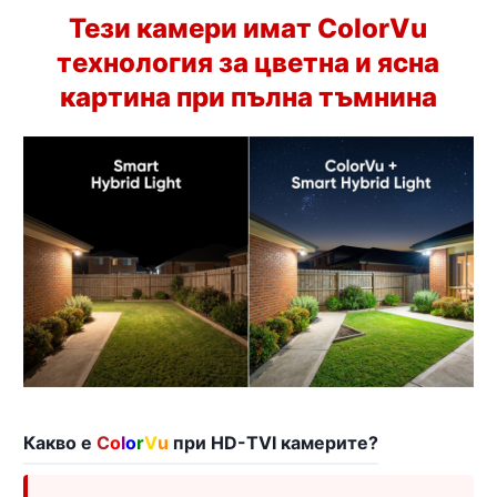
Тези камери имат ColorVu
технология за цветна и ясна
картина при пълна тъмнина
Какво е
C
o
l
o
r
V
u
при HD-TVI камерите?