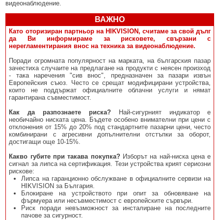
видеонаблюдение.
ВАЖНО
Като оторизиран партньор на HIKVISION, считаме за свой дълг
да Ви информираме за рисковете, свързани с
нерегламентирания внос на техника за видеонаблюдение.
Поради огромната популярност на марката, на българския пазар
зачестиха случаите на предлагане на продукти с неясен произход
- така наречения "сив внос", предназначен за пазари извън
Европейския съюз. Често се срещат модифицирани устройства,
които не поддържат официалните облачни услуги и нямат
гарантирана съвместимост.
Как да разпознаете риска?
Най-сигурният индикатор е
необичайно ниската цена. Бъдете особено внимателни при цени с
отклонения от 15% до 20% под стандартните пазарни цени, често
комбинирани с агресивни допълнителни отстъпки за оборот,
достигащи още 10-15%.
Какво губите при такава покупка?
Изборът на най-ниска цена е
сигнал за липса на сертификация. Тези устройства крият сериозни
рискове:
Липса на гаранционно обслужване в официалните сервизи на
HIKVISION за България.
Блокиране на устройството при опит за обновяване на
фърмуера или несъвместимост с европейските сървъри.
Риск поради невъзможност за инсталиране на последните
пачове за сигурност.