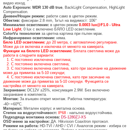
видео изход.
Auto Exposure:
WDR 130 dB true
, BackLight Compensation, HighLight
Compensation.
Дневен/Нощен режим:
работи само в цветен режим.
Обектив:
фиксиран 2.8 mm, Ъгъл на видимост: 106°
Минимално осветление:
в цветен режим
0.000
3
lux@F1.0 -
Ultra
Low Light
, 0 lux с включено БЯЛО LED осветление.
ColorVu технология
за цветна картина при пълен мрак.
Инфрачервено осветление:
няма.
Бяло LED осветление:
до 20 метра, с автоматично регулиране.
Може да се включва и изключва от менюто на камерата.
Функции на бялото
LED
осветление:
Бялата светлина може да
работи в следните варианти:
1. С постоянно изключена светлина;
2. С постоянно включена светлина;
3. С постоянно включена светлина, като при засичане на движение
може да примигва за 5-10 секунди;
4. С постоянно изключена светлина, като при засичане на
движение може да примигва за 5-10 секунди. Функцията се
настройва от менюто на камерата.
Захранване:
DC12V ±25%, консумация 2.9W. Без включено
захранване в комплекта.
Монтаж:
За външен открит монтаж. Работна температура:
о
-40~+60
C.
Материал:
Метален корпус и метална основа.
Степен на водоустойчивост:
IP68
- напълно водоустойчива.
Подходяща монтажна основа:
DS-1280ZJ-XS
OSD меню за настройки:
ДА. Hikvision Coaxitron протокол.
Режими на работа:
HD-TVI / AHD / CVI / Аналогов режим - избира се