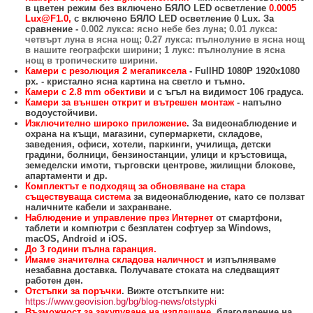
БЕЗЖИЧНИ ДЕТЕКТОРИ AJAX
БЕЗЖИЧНИ ДЕТЕКТОРИ ЗА HIKVISION AX PRO
ALFALINE, СТЕННИ/СТОЯЩИ, С ОТВАРЯЕМИ И ЗАКЛЮЧВАЩИ СЕ
АКСЕСОАРИ ЗА КОМУНИКАЦИОННИ ШКАФОВЕ
в цветен режим без включено БЯЛО LED осветление
0.0005
СТРАНИЦИ
Lux@F1.0,
с включено БЯЛО LED осветление 0 Lux.
За
сравнение -
0.002 лукса: ясно небе без луна; 0.01 лукса:
БЕЗЖИЧНИ ДЕТЕКТОРИ ЗА ПОЖАР, ДИМ, ТОПЛИНА И ВЪГЛЕРОДЕН
БЕЗЖИЧНИ МОДУЛИ И АКСЕСОАРИ ЗА HIKVISION AX PRO
УПОТРЕБЯВАНА ТЕХНИКА
четвърт луна в ясна нощ; 0.27 лукса: пълнолуние в ясна нощ
ОКСИД
INTERLINE, СТОЯЩИ - НЕОТВАРЯЕМИ СТРАНИЦИ
в нашите географски ширини; 1 лукс: пълнолуние в ясна
КОМПЛЕКТИ БЕЗЖИЧНИ АЛАРМЕНИ СИСТЕМИ AX PRO
нощ в тропическите ширини.
БЕЗЖИЧНИ КЛАВИАТУРИ AJAX
BETALINE, СТОЯЩИ С ОТВАРЯЕМИ И ЗАКЛЮЧВАЩИ СЕ СТРАНИЦИ
Камери с резолюция 2 мегапиксела
- FullHD 1080P 1920x1080
px. - к
ристално ясна картина на светло и тъмно.
БЕЗКОНТАКТНИ RFID КАРТИ И ЧИПОВЕ ЗА КЛАВИАТУРИ
Камери с 2.8 mm обективи
и с ъгъл на видимост 106 градуса.
Камери за външен открит и вътрешен монтаж
- напълно
водоустойчиви.
БЕЗЖИЧНИ ДИСТАНЦИОННИ УПРАВЛЕНИЯ И БУТОНИ
Изключително широко приложение
. За видеонаблюдение и
охрана на къщи, магазини, супермаркети, складове,
БЕЗЖИЧНИ СИРЕНИ AJAX
заведения, офиси, хотели, паркинги, училища, детски
градини, болници, бензиностанции, улици и кръстовища,
МОДУЛИ ЗА СГРАДНА АВТОМАТИЗАЦИЯ AJAX
земеделски имоти, търговски центрове, жилищни блокове,
апартаменти и др.
Комплектът е подходящ за обновяване на стара
съществуваща система
за видеонаблюдение, като се ползват
наличните кабели и захранване.
Наблюдение и управление през Интернет
от смартфони,
таблети и компютри с безплатен софтуер за Windows,
macOS, Android и iOS.
До 3 години пълна гаранция.
Имаме значителна складова наличност
и изпълняваме
незабавна доставка. Получавате стоката на следващият
работен ден.
Отстъпки за поръчки
. Вижте отстъпките ни:
https://www.geovision.bg/bg/blog-news/otstypki
Възможност за закупуване на изплащане,
благодарение на