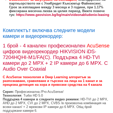
партньорството ни с УниКредит Кънсюмър Файненсинг.
Срок за изплащане между 3 месеца и 3 години, при 1.17%
фиксирана месечна лихва за целия период. Вижте повече
тук:
https://www.geovision.bg/bg/main/videonabludenie-leasing
Комплектът включва следните модели
камери и видеорекордер:
1 брой - 4 канален професионален
AcuSense
цифров видеорекордер HIKVISION iDS-
7204HQHI-M1/FA(C). Поддържа 4 HD-TVI
камери до 2 MPX + 2 IP камери до 6 MPX. С
Audio Over Coaxial
С
AcuSense
технология и Deep Learning алгоритъм за
разпознаване
,
сравняване и търсене на лица на 1 канал и за
прецизна детекция на хора и превозни средства на 4 канала
Серия:
Професионална /Pro AcuSense/
Технология
: Turbo HD 5.0
Поддържа 4 камери в следните видео режими:
HD-TVI до 2 MPX,
AHD до 2 MPX, CVI до 2 MPX, CVBS /в произволна комбинация на
всеки канал/ + 2 мрежови IP камери до 6 MPX. Общ брой
поддържани камери 6.