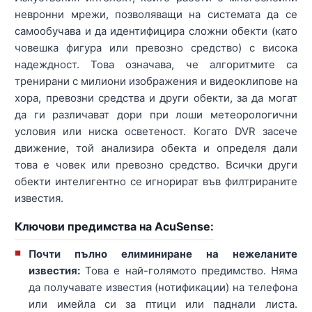
невронни мрежи, позволяващи на системата да се
самообучава и да идентифицира сложни обекти (като
човешка фигура или превозно средство) с висока
надеждност. Това означава, че алгоритмите са
тренирани с милиони изображения и видеоклипове на
хора, превозни средства и други обекти, за да могат
да ги различават дори при лоши метеорологични
условия или ниска осветеност. Когато DVR засече
движение, той анализира обекта и определя дали
това е човек или превозно средство. Всички други
обекти интелигентно се игнорират във филтрираните
известия.
Ключови предимства на AcuSense:
Почти пълно елиминиране на нежеланите
известия:
Това е най-голямото предимство. Няма
да получавате известия (нотификации) на телефона
или имейла си за птици или паднали листа.