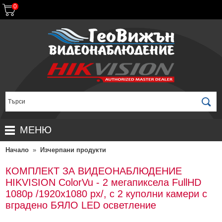
0
МЕНЮ
Начало
»
Изчерпани продукти
НАЧАЛО
ПРОДУКТИ
КОМПЛЕКТ ЗА ВИДЕОНАБЛЮДЕНИЕ
HIKVISION ColorVu - 2 мегапиксела FullHD
ЗА ДИСТРИБУТОРИ
ПРОМОЦИИ
1080p /1920x1080 px/, с 2 куполни камери с
ГАРАНЦИОННИ УСЛОВИЯ
НОВИ ПРОДУКТИ
вградено БЯЛО LED осветление
ДОСТАВКИ
КОМПЛЕКТИ ЗА ВИДЕОНАБЛЮДЕНИЕ