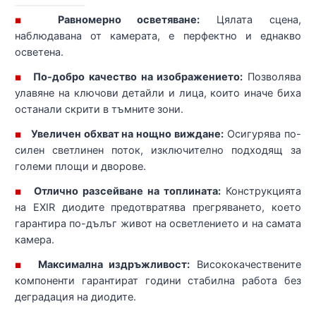
Равномерно осветяване:
Цялата сцена,
■
наблюдавана от камерата, е перфектно и еднакво
осветена.
По-добро качество на изображението:
Позволява
■
улавяне на ключови детайли и лица, които иначе биха
останали скрити в тъмните зони.
Увеличен обхват на нощно виждане:
Осигурява по-
■
силен светлинен поток, изключително подходящ за
големи площи и дворове.
Отлично разсейване на топлината:
Конструкцията
■
на EXIR диодите предотвратява прегряването, което
гарантира по-дълъг живот на осветлението и на самата
камера.
Максимална издръжливост:
Висококачествените
■
компоненти гарантират години стабилна работа без
деградация на диодите.