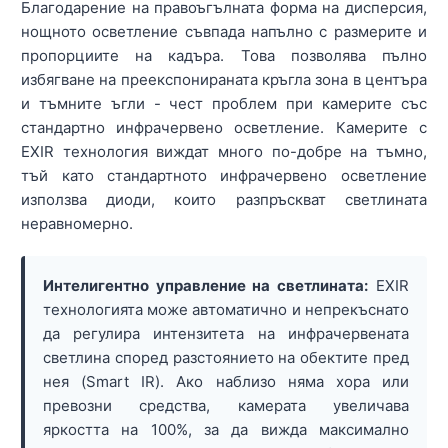
Благодарение на правоъгълната форма на дисперсия,
нощното осветление съвпада напълно с размерите и
пропорциите на кадъра. Това позволява пълно
избягване на преекспонираната кръгла зона в центъра
и тъмните ъгли - чест проблем при камерите със
стандартно инфрачервено осветление. Камерите с
EXIR технология виждат много по-добре на тъмно,
тъй като стандартното инфрачервено осветление
използва диоди, които разпръскват светлината
неравномерно.
Интелигентно управление на светлината:
EXIR
технологията може автоматично и непрекъснато
да регулира интензитета на инфрачервената
светлина според разстоянието на обектите пред
нея (Smart IR). Ако наблизо няма хора или
превозни средства, камерата увеличава
яркостта на 100%, за да вижда максимално