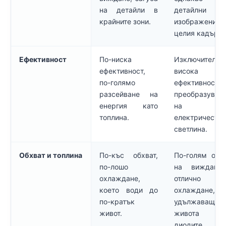
на детайли в
детайлни
крайните зони.
изображения
целия кадър.
Ефективност
По-ниска
Изключително
ефективност,
висока
по-голямо
ефективност
разсейване на
преобразуван
енергия като
на
топлина.
електричеств
светлина.
Обхват и топлина
По-къс обхват,
По-голям обх
по-лошо
на виждане
охлаждане,
отлично
което води до
охлаждане,
по-кратък
удължаващо
живот.
живота 
диодите.