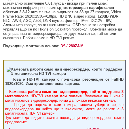
БЕЗЖИЧНИ ДЕТЕКТОРИ AJAX
БЕЗЖИЧНИ ДЕТЕКТОРИ ЗА HIKVISION AX PRO
ALFALINE, СТЕННИ/СТОЯЩИ, С ОТВАРЯЕМИ И ЗАКЛЮЧВАЩИ СЕ
АКСЕСОАРИ ЗА КОМУНИКАЦИОННИ ШКАФОВЕ
минимално осветление 0.01 лукса - вижда при пълен мрак,
СТРАНИЦИ
механичен инфрачервен филтър,
моторизиран варифокален
обектив 2.8-12 mm
с ъгъл на видимост от 83 до 27 градуса, Video
БЕЗЖИЧНИ ДЕТЕКТОРИ ЗА ПОЖАР, ДИМ, ТОПЛИНА И ВЪГЛЕРОДЕН
БЕЗЖИЧНИ МОДУЛИ И АКСЕСОАРИ ЗА HIKVISION AX PRO
УПОТРЕБЯВАНА ТЕХНИКА
Frame Rate: 1920x1536@18fps, HD BNC видео изход,
120dB WDR
,
ОКСИД
INTERLINE, СТОЯЩИ - НЕОТВАРЯЕМИ СТРАНИЦИ
BLC, AWB, AGC, AES, DNR шумов филтър, IP66, DC12V - 6W,
КОМПЛЕКТИ БЕЗЖИЧНИ АЛАРМЕНИ СИСТЕМИ AX PRO
Алуминиев корпус, за външен монтаж. OSD меню за настройки
БЕЗЖИЧНИ КЛАВИАТУРИ AJAX
BETALINE, СТОЯЩИ С ОТВАРЯЕМИ И ЗАКЛЮЧВАЩИ СЕ СТРАНИЦИ
управляващо се по Hikvision Coaxitron протокол. Обектива може да
се управлява от видеорекордера, от друг компютър, таблет или
БЕЗКОНТАКТНИ RFID КАРТИ И ЧИПОВЕ ЗА КЛАВИАТУРИ
смартфон. Работи само в HD-TVI режим.
Подходяща монтажна основа:
DS-1280ZJ-M
БЕЗЖИЧНИ ДИСТАНЦИОННИ УПРАВЛЕНИЯ И БУТОНИ
БЕЗЖИЧНИ СИРЕНИ AJAX
МОДУЛИ ЗА СГРАДНА АВТОМАТИЗАЦИЯ AJAX
Това е HD-TVI камера с по-висока резолюция от FullHD
1920x1080. Има кристално ясна картина.
Камерата работи само на видеорекордер, който поддържа 3
мегапиксела HD-TVI камери или повече.
Включена на 1 или 2
мегапикселов видеорекордер, няма да покаже никакъв сигнал.
Преди да поръчате тази камера, молим убедете се, че
видеорекордера на който ще я включите, може да работи с 3
мегапиксела HD-TVI камери.
Тук може да видите всички подходящи видеорекордери, които
предлагаме: