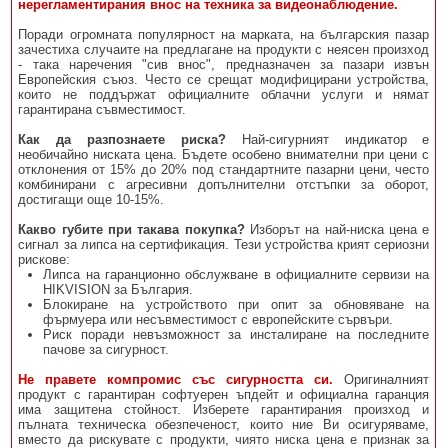
нерегламентирания внос на техника за видеонаблюдение.
Поради огромната популярност на марката, на българския пазар
зачестиха случаите на предлагане на продукти с неясен произход
- така наречения "сив внос", предназначен за пазари извън
Европейския съюз. Често се срещат модифицирани устройства,
които не поддържат официалните облачни услуги и нямат
гарантирана съвместимост.
Как да разпознаете риска?
Най-сигурният индикатор е
необичайно ниската цена. Бъдете особено внимателни при цени с
отклонения от 15% до 20% под стандартните пазарни цени, често
комбинирани с агресивни допълнителни отстъпки за оборот,
достигащи още 10-15%.
Какво губите при такава покупка?
Изборът на най-ниска цена е
сигнал за липса на сертификация. Тези устройства крият сериозни
рискове:
Липса на гаранционно обслужване в официалните сервизи на
HIKVISION за България.
Блокиране на устройството при опит за обновяване на
фърмуера или несъвместимост с европейските сървъри.
Риск поради невъзможност за инсталиране на последните
пачове за сигурност.
Не правете компромис със сигурността си.
Оригиналният
продукт с гарантиран софтуерен ъпдейт и официална гаранция
има защитена стойност. Изберете гарантирания произход и
пълната техническа обезпеченост, които ние Ви осигуряваме,
вместо да рискувате с продукти, чиято ниска цена е признак за