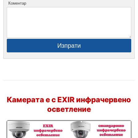
Коментар
Изпрати
Камерата е с EXIR инфрачервено
осветление