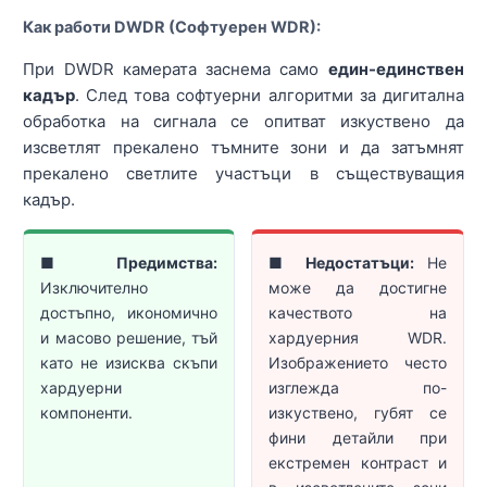
Как работи DWDR (Софтуерен WDR):
При DWDR камерата заснема само
един-единствен
кадър
. След това софтуерни алгоритми за дигитална
обработка на сигнала се опитват изкуствено да
изсветлят прекалено тъмните зони и да затъмнят
прекалено светлите участъци в съществуващия
кадър.
■
Предимства:
■
Недостатъци:
Не
Изключително
може да достигне
достъпно, икономично
качеството на
и масово решение, тъй
хардуерния WDR.
като не изисква скъпи
Изображението често
хардуерни
изглежда по-
компоненти.
изкуствено, губят се
фини детайли при
екстремен контраст и