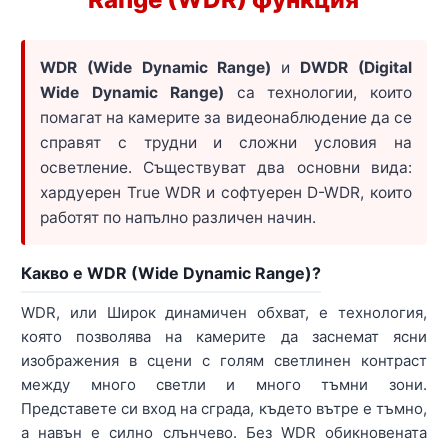
WDR (Wide Dynamic Range)
и
DWDR (Digital
Wide Dynamic Range)
са технологии, които
помагат на камерите за видеонаблюдение да се
справят с трудни и сложни условия на
осветление. Съществуват два основни вида:
хардуерен True WDR и софтуерен D-WDR, които
работят по напълно различен начин.
Какво е WDR (Wide Dynamic Range)?
WDR, или Широк динамичен обхват, е технология,
която позволява на камерите да заснемат ясни
изображения в сцени с голям светлинен контраст
между много светли и много тъмни зони.
Представете си вход на сграда, където вътре е тъмно,
а навън е силно слънчево. Без WDR обикновената