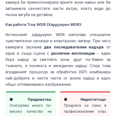
камера би преекспонирала ярките зони навън или би
затъмнила сенчестите части вътре, което води до
пълна загуба на детайли.
Как работи True WDR (Хардуерен WDR):
Истинският хардуерен WDR използва специални
чувствителни сензори и електронен затвор. При него
камерата заснема
два последователни кадъра
от
една и съща сцена с
различни експозиции
– един
бърз кадър за светлите зони, друг по-бавен за
тъмните, а понякога и междинен кадър. След това
вграденият процесор за обработка (ISP) комбинира
най-добрите и чисти части от всеки кадър в едно
общо оптимизирано изображение.
■
Предимства:
■
Недостатъци:
Осигурява много по-
Предлага се само в
високо качество на
професионалния клас