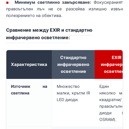
Минимум светлинно замърсяване:
Фокусираният
■
правоъгълен лъч не се разсейва излишно извън
полезрението на обектива.
Сравнение между EXIR и стандартно
инфрачервено осветление:
Стандартно
EXIR
Характеристика
инфрачервено
инфрачерве
осветление
осветлени
Източник на
Множество
Един и
светлина
малки, кръгли IR
няколко мощ
LED диоди.
квадратни/
правоъгълни 
диоди (нап
OSRAM).