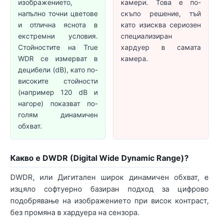
изображението,
камери. Това е по-
напълно точни цветове
скъпо решение, тъй
и отлична яснота в
като изисква сериозен
екстремни условия.
специализиран
Стойностите на True
хардуер в самата
WDR се измерват в
камера.
децибели (dB), като по-
високите стойности
(например 120 dB и
нагоре) показват по-
голям динамичен
обхват.
Какво е DWDR (Digital Wide Dynamic Range)?
DWDR, или Дигитален широк динамичен обхват, е
изцяло софтуерно базиран подход за цифрово
подобрявање на изображението при висок контраст,
без промяна в хардуера на сензора.