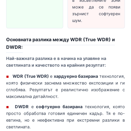
в изсветлените зони
може да се появи
зърнист софтуерен
шум.
Основната разлика между WDR (True WDR) и
DWDR:
Най-важната разлика е в начина на улавяне на
светлината и качеството на крайния резултат:
WDR (True WDR)
е
хардуерно базирана
технология,
■
която физически заснема множество експозиции и ги
сглобява. Резултатът е реалистично изображение с
максимална детайлност.
DWDR
е
софтуерно базирана
технология, която
■
просто обработва готовия единичен кадър. Тя е по-
евтина, но е неефективна при екстремни разлики в
светлината.