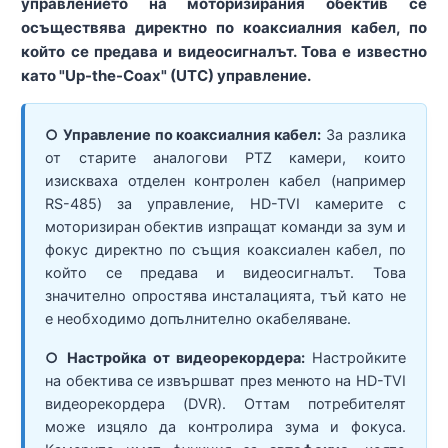
управлението на моторизирания обектив се
осъществява директно по коаксиалния кабел, по
който се предава и видеосигналът. Това е известно
като "Up-the-Coax" (UTC) управление.
○ Управление по коаксиалния кабел:
За разлика
от старите аналогови PTZ камери, които
изискваха отделен контролен кабел (например
RS-485) за управление, HD-TVI камерите с
моторизиран обектив изпращат команди за зум и
фокус директно по същия коаксиален кабел, по
който се предава и видеосигналът. Това
значително опростява инсталацията, тъй като не
е необходимо допълнително окабеляване.
○ Настройка от видеорекордера:
Настройките
на обектива се извършват през менюто на HD-TVI
видеорекордера (DVR). Оттам потребителят
може изцяло да контролира зума и фокуса.