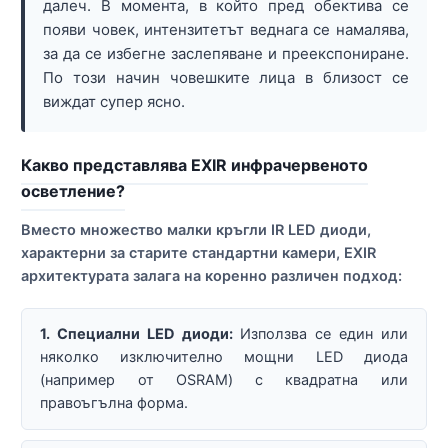
далеч. В момента, в който пред обектива се
появи човек, интензитетът веднага се намалява,
за да се избегне заслепяване и преекспониране.
По този начин човешките лица в близост се
виждат супер ясно.
Какво представлява EXIR инфрачервеното
осветление?
Вместо множество малки кръгли IR LED диоди,
характерни за старите стандартни камери, EXIR
архитектурата залага на коренно различен подход:
1. Специални LED диоди:
Използва се един или
няколко изключително мощни LED диода
(например от OSRAM) с квадратна или
правоъгълна форма.