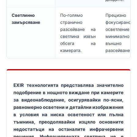
Светлинно
По-голямо
Прецизно
замърсяване
странично
фокусирано
разсейване на
осветление
светлина извън
минимално
обсега на
външно
камерата.
разсейване.
EXIR технологията представлява значително
подобрение в нощното виждане при камерите
за видеонаблюдение, осигурявайки по-ясни,
равномерно осветени и детайлни изображения
в условия на ниска осветеност или пълна
тъмнина, преодолявайки изцяло основните
недостатъци на останалите инфрачервени
решения. Инфрачервената светлина не е