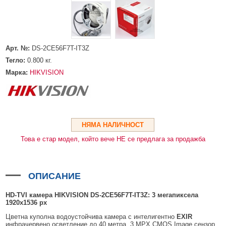
HDMI КАБЕЛИ
МЕТАЛНИ КУТИИ ЗА ЗАХРАНВАНИЯ
POE ИНЖЕКТОРИ
ВИДЕО УДЪЛЖИТЕЛИ, МОДУЛАТОРИ И ДИСТРИБУТОРИ
ГЪВКАВИ ГОФРИРАНИ ТРЪБИ
POE УДЪЛЖИТЕЛИ И POE СПЛИТЕРИ
МИКРОФОНИ И ГОВОРИТЕЛИ ЗА ВИДЕОНАБЛЮДЕНИЕ
УПРАВЛЕНИЯ ЗА ВЪРТЯЩИ КАМЕРИ
Арт. №:
DS-2CE56F7T-IT3Z
ГРЪМОЗАЩИТИ
Тегло:
0.800
кг.
ОБЕКТИВИ ЗА ОХРАНИТЕЛНИ КАМЕРИ
Марка:
HIKVISION
КОНЕКТОРИ
ПВЦ КУТИИ
МЕТАЛНИ ТАБЛА
НЯМА НАЛИЧНОСТ
Това е стар модел, който вече НЕ се предлага за продажба
БЕЗЖИЧНИ МИШКИ И ЕЛЕКТРИЧЕСКИ РАЗКЛОНИТЕЛИ
МЕДИА КОНВЕРТОРИ И SFP МОДУЛИ
ОПИСАНИЕ
БЕЗЖИЧНИ АЛАРМЕНИ СИСТЕМИ AJAX
HD-TVI камера HIKVISION DS-2CE56F7T-IT3Z: 3 мегапиксела
БЕЗЖИЧНИ АЛАРМЕНИ ПАНЕЛИ (ХЪБ) AJAX
БЕЗЖИЧНИ АЛАРМЕНИ СИСТЕМИ HIKVISION AX PRO
1920x1536 px
БЕЗЖИЧНИ РАЗШИРИТЕЛИ НА ОБХВАТ AJAX
БЕЗЖИЧНИ ПАНЕЛИ HIKVISION AX PRO
КОМУНИКАЦИОННИ ШКАФОВЕ
Цветна куполна водоустойчива камера с интелигентно
EXIR
инфрачервено осветление до 40 метра, 3 MPX CMOS Image сензор,