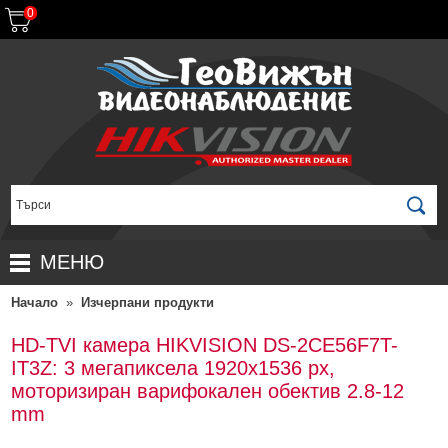
0
МЕНЮ
Начало
»
Изчерпани продукти
НАЧАЛО
ПРОДУКТИ
HD-TVI камера HIKVISION DS-2CE56F7T-
IT3Z: 3 мегапиксела 1920x1536 px,
ЗА ДИСТРИБУТОРИ
ПРОМОЦИИ
моторизиран варифокален обектив 2.8-12
ГАРАНЦИОННИ УСЛОВИЯ
НОВИ ПРОДУКТИ
mm
ДОСТАВКИ
КОМПЛЕКТИ ЗА ВИДЕОНАБЛЮДЕНИЕ