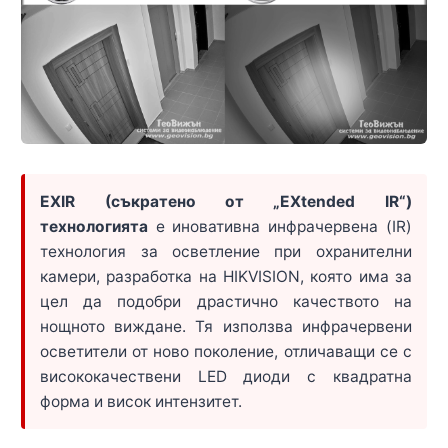
EXIR (съкратено от „EXtended IR“)
технологията
е иновативна инфрачервена (IR)
технология за осветление при охранителни
камери, разработка на HIKVISION, която има за
цел да подобри драстично качеството на
нощното виждане. Тя използва инфрачервени
осветители от ново поколение, отличаващи се с
висококачествени LED диоди с квадратна
форма и висок интензитет.