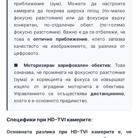
приближение (зум). Можете да настроите
камерата да покрива широка площ (по-малко
фокусно разстояние) или да фокусира върху
конкретен, по-отдалечен обект (по-голямо
фокусно разстояние). Важно е да се отбележи, че
това е
оптично приближение
, което запазва
качеството на изображението, за разлика от
цифровото.
■ Моторизиран варифокален обектив:
Това
означава, че промяната на фокусното разстояние
(зума) и корекцията на фокуса се извършват
изцяло от вградени моторчета в обектива.
Управлението се осъществява
дистанционно
,
което е и основното предимство.
Специфики при HD-TVI камерите:
Основната разлика при HD-TVI камерите е, че