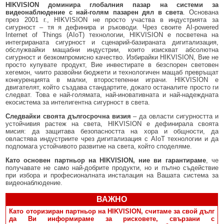
HIKVISION доминира глобалния пазар на системи за
видеонаблюдение с най-голям пазарен дял в света
. Основана
през 2001 г., HIKVISION не просто участва в индустрията за
сигурност – тя я дефинира и ръководи. Чрез своите AI-powered
Internet of Things (AIoT) технологии, HIKVISION е посветена на
интегрираната сигурност и сценарий-базираната дигитализация,
обслужвайки мащабни индустрии, които изискват абсолютна
сигурност и безкомпромисно качество. Избирайки HIKVISION, Вие не
просто купувате продукт, Вие инвестирате в безспорен световен
хегемон, чиито развойни бюджети и технологичен мащаб превръщат
конкуренцията в малки, второстепенни играчи. HIKVISION е
двигателят, който създава стандартите, докато останалите просто ги
следват. Това е най-голямата, най-иновативната и най-надеждната
екосистема за интелигентна сигурност в света.
Следвайки своята дългосрочна визия
– да овласти сигурността и
устойчивия растеж на света, HIKVISION е дефинирала своята
мисия: да защитава безопасността на хора и общности, да
овластява индустриите чрез дигитализация с AIoT технологии и да
подпомага устойчивото развитие на света, който споделяме.
Като основен партньор на HIKVISION, ние ви гарантираме
, че
получавате не само най-добрите продукти, но и пълно съдействие
при избора и професионалната инсталация на Вашата система за
видеонаблюдение.
ВАЖНО
Като оторизиран партньор на HIKVISION, считаме за свой дълг
да Ви информираме за рисковете, свързани с