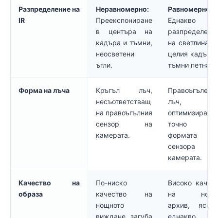
Разпределение на
Неравномерно:
Равномерно:
IR
Преекспониране
Еднакво
в центъра на
разпределени
кадъра и тъмни,
на светлината
неосветени
целия кадър, 
ъгли.
тъмни петна.
Форма на лъча
Кръгъл лъч,
Правоъгълен
несъответстващ
лъч,
на правоъгълния
оптимизиран
сензор на
точно 
камерата.
формата 
сензора 
камерата.
Качество на
По-ниско
Високо качес
образа
качество на
на нощн
нощното
архив, ясни
виждане, загуба
еднакво