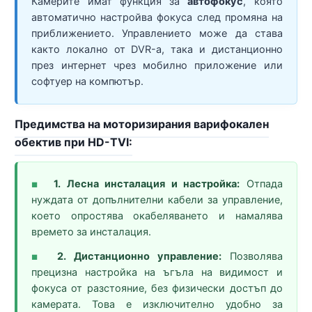
Камерите имат функция за
автофокус
, която
автоматично настройва фокуса след промяна на
приближението. Управлението може да става
както локално от DVR-а, така и дистанционно
през интернет чрез мобилно приложение или
софтуер на компютър.
Предимства на моторизирания варифокален
обектив при HD-TVI:
1. Лесна инсталация и настройка:
Отпада
■
нуждата от допълнителни кабели за управление,
което опростява окабеляването и намалява
времето за инсталация.
2. Дистанционно управление:
Позволява
■
прецизна настройка на ъгъла на видимост и
фокуса от разстояние, без физически достъп до
камерата. Това е изключително удобно за