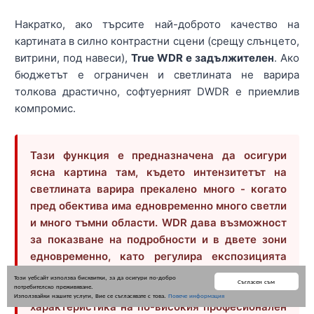
Накратко, ако търсите най-доброто качество на
картината в силно контрастни сцени (срещу слънцето,
витрини, под навеси),
True WDR е задължителен
. Ако
бюджетът е ограничен и светлината не варира
толкова драстично, софтуерният DWDR е приемлив
компромис.
Тази функция е предназначена да осигури
ясна картина там, където интензитетът на
светлината варира прекалено много - когато
пред обектива има едновременно много светли
и много тъмни области. WDR дава възможност
за показване на подробности и в двете зони
едновременно, като регулира експозицията
така, че светлите части да не прегарят, а
Този уебсайт използва бисквитки, за да осигури по-добро
Съгласен съм
потребителско преживяване.
тъмните да не остават черни петна. Това е
Използвайки нашите услуги, Вие се съгласявате с това.
Повече информация
характеристика на по-високия професионален