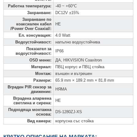
Работна температура
:
-40 ~ +60°C
Захранване
:
DC12V ±15%
Захранване по
коаксиален кабел
НЕ
/Power Over Coaxial/
:
Ел. консумация
:
4.0 Watt
Водоустойчивост
:
напълно водоустойчива
Показател за
IP66
водоустойчивост
:
OSD меню
:
ДА, HIKVISION Coaxitron
Материал
:
ПВЦ корпус и ПВЦ стойка
Монтаж
:
външен и вътрешен
Размери
:
65.9 mm × 189.2 mm × 81.8 mm
Вграден PIR сензор за
НЯМА
движение
:
Вградена алармена
НЕ
светлина и сирена
:
Подходяща монтажна
DS-1280ZJ-XS
основа
:
Вид камера
:
корпусна със стойка
КРАТКО ОПИСАНИЕ НА МАРКАТА: