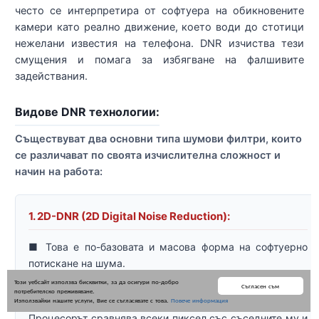
често се интерпретира от софтуера на обикновените
камери като реално движение, което води до стотици
нежелани известия на телефона. DNR изчиства тези
смущения и помага за избягване на фалшивите
задействания.
Видове DNR технологии:
Съществуват два основни типа шумови филтри, които
се различават по своята изчислителна сложност и
начин на работа:
1. 2D-DNR (2D Digital Noise Reduction):
■ Това е по-базовата и масова форма на софтуерно
потискане на шума.
Този уебсайт използва бисквитки, за да осигури по-добро
■ Тя работи, като анализира пикселите в рамките на
Съгласен съм
потребителско преживяване.
Използвайки нашите услуги, Вие се съгласявате с това.
Повече информация
един-единствен текущ кадър (пространствен анализ).
Процесорът сравнява всеки пиксел със съседните му и