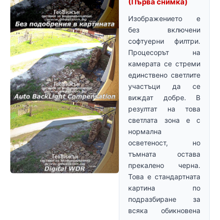
(Първа снимка)
Изображението е
без включени
софтуерни филтри.
Процесорът на
камерата се стреми
единствено светлите
участъци да се
виждат добре. В
резултат на това
светлата зона е с
нормална
осветеност, но
тъмната остава
прекалено черна.
Това е стандартната
картина по
подразбиране за
всяка обикновена