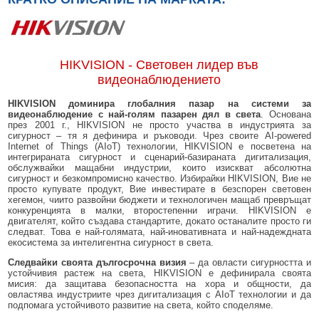
HIKVISION - Световен лидер във
видеонаблюдението
HIKVISION доминира глобалния пазар на системи за
видеонаблюдение с най-голям пазарен дял в света
. Основана
през 2001 г., HIKVISION не просто участва в индустрията за
сигурност – тя я дефинира и ръководи. Чрез своите AI-powered
Internet of Things (AIoT) технологии, HIKVISION е посветена на
интегрираната сигурност и сценарий-базираната дигитализация,
обслужвайки мащабни индустрии, които изискват абсолютна
сигурност и безкомпромисно качество. Избирайки HIKVISION, Вие не
просто купувате продукт, Вие инвестирате в безспорен световен
хегемон, чиито развойни бюджети и технологичен мащаб превръщат
конкуренцията в малки, второстепенни играчи. HIKVISION е
двигателят, който създава стандартите, докато останалите просто ги
следват. Това е най-голямата, най-иновативната и най-надеждната
екосистема за интелигентна сигурност в света.
Следвайки своята дългосрочна визия
– да овласти сигурността и
устойчивия растеж на света, HIKVISION е дефинирала своята
мисия: да защитава безопасността на хора и общности, да
овластява индустриите чрез дигитализация с AIoT технологии и да
подпомага устойчивото развитие на света, който споделяме.