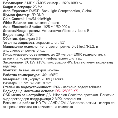
БЕЗЖИЧНИ ДЕТЕКТОРИ AJAX
БЕЗЖИЧНИ ДЕТЕКТОРИ ЗА HIKVISION AX PRO
ALFALINE, СТЕННИ/СТОЯЩИ, С ОТВАРЯЕМИ И ЗАКЛЮЧВАЩИ СЕ
АКСЕСОАРИ ЗА КОМУНИКАЦИОННИ ШКАФОВЕ
Резолюция
: 2 MPX CMOS сензор - 1920x1080 px.
СТРАНИЦИ
Кадри в секунда
: 25 fps.
Auto Exposure
: DWDR, BackLight Compensation, Global.
БЕЗЖИЧНИ ДЕТЕКТОРИ ЗА ПОЖАР, ДИМ, ТОПЛИНА И ВЪГЛЕРОДЕН
БЕЗЖИЧНИ МОДУЛИ И АКСЕСОАРИ ЗА HIKVISION AX PRO
УПОТРЕБЯВАНА ТЕХНИКА
Шумов филтър
: 2D-DNR.
ОКСИД
INTERLINE, СТОЯЩИ - НЕОТВАРЯЕМИ СТРАНИЦИ
Gain Control
: Low/Middle/High.
КОМПЛЕКТИ БЕЗЖИЧНИ АЛАРМЕНИ СИСТЕМИ AX PRO
White Balance
: автоматичен/ръчен.
БЕЗЖИЧНИ КЛАВИАТУРИ AJAX
BETALINE, СТОЯЩИ С ОТВАРЯЕМИ И ЗАКЛЮЧВАЩИ СЕ СТРАНИЦИ
Auto Electronic Shutter
: 1/25 ~ 1/50 000 s.
Дневен/Нощен режим
: Автоматичен/Цветен/Черно-Бял.
БЕЗКОНТАКТНИ RFID КАРТИ И ЧИПОВЕ ЗА КЛАВИАТУРИ
Видео изход
: BNC.
Обектив
: фиксиран 3.6 mm
Ъгъл на видимост
: хоризонтален: 81°
БЕЗЖИЧНИ ДИСТАНЦИОННИ УПРАВЛЕНИЯ И БУТОНИ
Минимално осветление
: в цветен режим 0.01 lux@F1.2, в
инфрачервен режим 0 lux.
БЕЗЖИЧНИ СИРЕНИ AJAX
Инфрачервено осветление
: до 20 метра -
EXIR технология
, с
автоматично регулиране и инфрачервен филтър.
МОДУЛИ ЗА СГРАДНА АВТОМАТИЗАЦИЯ AJAX
Захранване
: DC12V ±15%, консумация 4W. Без включен захранващ
адаптер.
Монтаж
: За външен открит монтаж.
о
Работна температура
: -40~+60
C.
Материал:
ПВЦ корпус и ПВЦ стойка.
Размери
: 65.9x189.2x81.8 mm.
Степен на водоустойчивост:
IP66 - напълно водоустойчива.
Подходяща монтажна основа:
DS-1280ZJ-XS
OSD меню за настройки
: ДА. Hikvision Coaxitron протокол. Работи с
видеорекордери поддържащи 2 MPX резолюция.
Режими на работа
: HD-TVI / AHD / CVI / Аналогов режим - избира се
от превключвател на кабелите на камерата.