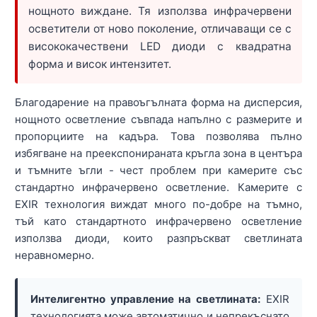
нощното виждане. Тя използва инфрачервени
осветители от ново поколение, отличаващи се с
висококачествени LED диоди с квадратна
форма и висок интензитет.
Благодарение на правоъгълната форма на дисперсия,
нощното осветление съвпада напълно с размерите и
пропорциите на кадъра. Това позволява пълно
избягване на преекспонираната кръгла зона в центъра
и тъмните ъгли - чест проблем при камерите със
стандартно инфрачервено осветление. Камерите с
EXIR технология виждат много по-добре на тъмно,
тъй като стандартното инфрачервено осветление
използва диоди, които разпръскват светлината
неравномерно.
Интелигентно управление на светлината:
EXIR
технологията може автоматично и непрекъснато