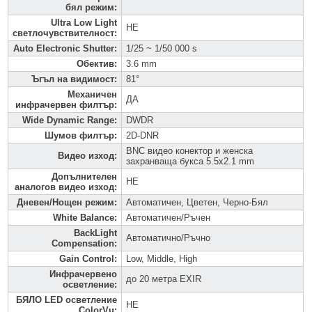
бял режим
:
Ultra Low Light
НЕ
светлочувствителност
:
Auto Electronic Shutter
:
1/25 ~ 1/50 000 s
Обектив
:
3.6 mm
Ъгъл на видимост
:
81°
Механичен
ДА
инфрачервен филтър
:
Wide Dynamic Range
:
DWDR
Шумов филтър
:
2D-DNR
BNC видео конектор и женска
Видео изход
:
захранваща букса 5.5x2.1 mm
Допълнителен
НЕ
аналогов видео изход
:
Дневен/Нощен режим
:
Автоматичен, Цветен, Черно-Бял
White Balance
:
Автоматичен/Ръчен
BackLight
Автоматично/Ръчно
Compensation
:
Gain Control
:
Low, Middle, High
Инфрачервено
до 20 метра EXIR
осветление
:
БЯЛО LED осветление
НЕ
ColorVu
: