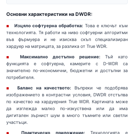
Основни характеристики на DWDR:
Изцяло софтуерна обработка:
Това е ключът към
■
технологията. Тя работи на ниво софтуерни алгоритми
във фърмуера и не изисква скъп специализиран
хардуер на матрицата, за разлика от True WDR.
Максимално достъпно решение:
Тъй като
■
функцията е софтуерна, камерите с D-WDR са
значително по-икономични, бюджетни и достъпни за
потребителя.
Баланс на качеството:
Въпреки че подобрява
■
изображението в контрастни условия, DWDR отстъпва
по качество на хардуерния True WDR. Картината може
да изглежда малко по-изкуствена или да има
дигитален зърнист шум в много тъмните или светли
участъци.
Практическо приложение:
Технологията е
■