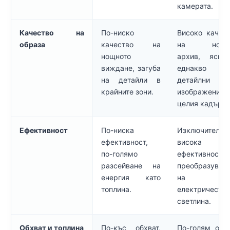
камерата.
Качество на
По-ниско
Високо качес
образа
качество на
на нощн
нощното
архив, ясни
виждане, загуба
еднакво
на детайли в
детайлни
крайните зони.
изображения
целия кадър.
Ефективност
По-ниска
Изключително
ефективност,
висока
по-голямо
ефективност
разсейване на
преобразуван
енергия като
на
топлина.
електричеств
светлина.
Обхват и топлина
По-къс обхват,
По-голям обх