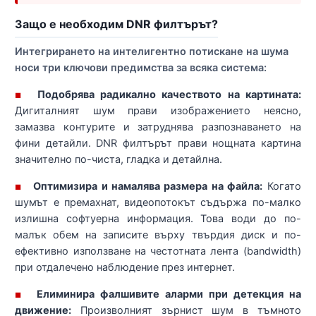
Защо е необходим DNR филтърът?
Интегрирането на интелигентно потискане на шума
носи три ключови предимства за всяка система:
Подобрява радикално качеството на картината:
■
Дигиталният шум прави изображението неясно,
замазва контурите и затруднява разпознаването на
фини детайли. DNR филтърът прави нощната картина
значително по-чиста, гладка и детайлна.
Оптимизира и намалява размера на файла:
Когато
■
шумът е премахнат, видеопотокът съдържа по-малко
излишна софтуерна информация. Това води до по-
малък обем на записите върху твърдия диск и по-
ефективно използване на честотната лента (bandwidth)
при отдалечено наблюдение през интернет.
Елиминира фалшивите аларми при детекция на
■
движение:
Произволният зърнист шум в тъмното