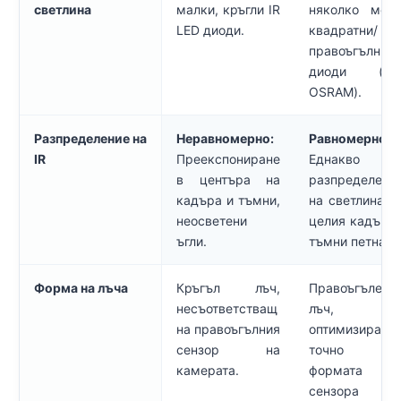
светлина
малки, кръгли IR
няколко мощ
LED диоди.
квадратни/
правоъгълни 
диоди (нап
OSRAM).
Разпределение на
Неравномерно:
Равномерно:
IR
Преекспониране
Еднакво
в центъра на
разпределени
кадъра и тъмни,
на светлината
неосветени
целия кадър, 
ъгли.
тъмни петна.
Форма на лъча
Кръгъл лъч,
Правоъгълен
несъответстващ
лъч,
на правоъгълния
оптимизиран
сензор на
точно 
камерата.
формата 
сензора 