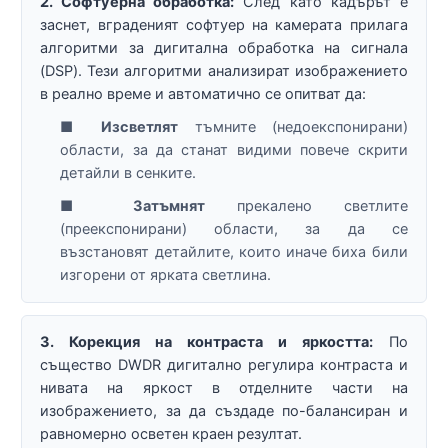
2. Софтуерна обработка:
След като кадърът е
заснет, вграденият софтуер на камерата прилага
алгоритми за дигитална обработка на сигнала
(DSP). Тези алгоритми анализират изображението
в реално време и автоматично се опитват да:
■
Изсветлят
тъмните (недоекспонирани)
области, за да станат видими повече скрити
детайли в сенките.
■
Затъмнят
прекалено светлите
(преекспонирани) области, за да се
възстановят детайлите, които иначе биха били
изгорени от ярката светлина.
3. Корекция на контраста и яркостта:
По
същество DWDR дигитално регулира контраста и
нивата на яркост в отделните части на
изображението, за да създаде по-балансиран и
равномерно осветен краен резултат.