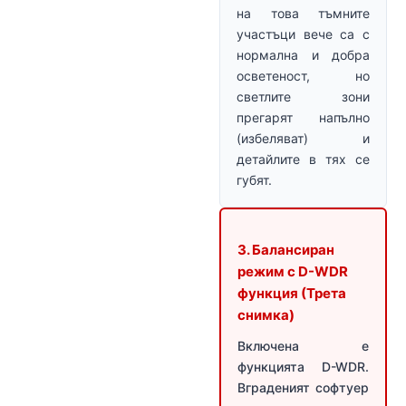
на това тъмните
участъци вече са с
нормална и добра
осветеност, но
светлите зони
прегарят напълно
(избеляват) и
детайлите в тях се
губят.
3. Балансиран
режим с D-WDR
функция (Трета
снимка)
Включена е
функцията D-WDR.
Вграденият софтуер