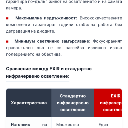
гарантира по-дълъг живот на осветлението и на самата
камера.
Максимална издръжливост:
Висококачествените
■
компоненти гарантират години стабилна работа без
деградация на диодите.
Минимум светлинно замърсяване:
Фокусираният
■
правоъгълен лъч не се разсейва излишно извън
полезрението на обектива.
Сравнение между EXIR и стандартно
инфрачервено осветление:
Стандартно
EXIR
Характеристика
инфрачервено
инфрачерве
осветление
осветлени
Източник на
Множество
Един и