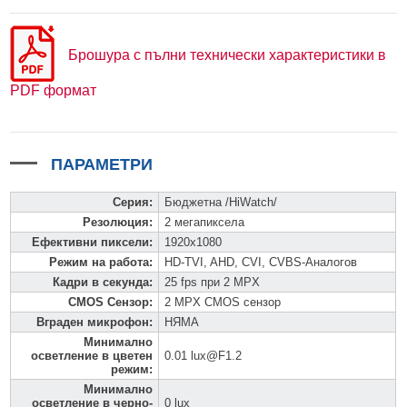
Брошура с пълни технически характеристики в
PDF формат
ПАРАМЕТРИ
Серия
:
Бюджетна /HiWatch/
Резолюция
:
2 мегапиксела
Ефективни пиксели
:
1920x1080
Режим на работа
:
HD-TVI, AHD, CVI, CVBS-Аналогов
Кадри в секунда
:
25 fps при 2 MPX
CMOS Сензор
:
2 MPX CMOS сензор
Вграден микрофон
:
НЯМА
Минимално
осветление в цветен
0.01 lux@F1.2
режим
:
Минимално
осветление в черно-
0 lux