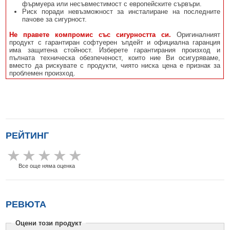
фърмуера или несъвместимост с европейските сървъри.
Риск поради невъзможност за инсталиране на последните
пачове за сигурност.
Не правете компромис със сигурността си.
Оригиналният
продукт с гарантиран софтуерен ъпдейт и официална гаранция
има защитена стойност. Изберете гарантирания произход и
пълната техническа обезпеченост, които ние Ви осигуряваме,
вместо да рискувате с продукти, чиято ниска цена е признак за
проблемен произход.
РЕЙТИНГ
Все още няма оценка
РЕВЮТА
Оцени този продукт