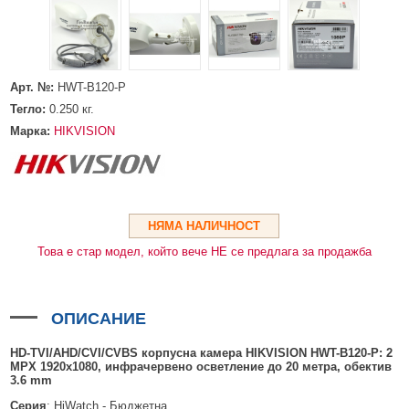
HDMI КАБЕЛИ
МЕТАЛНИ КУТИИ ЗА ЗАХРАНВАНИЯ
POE ИНЖЕКТОРИ
ВИДЕО УДЪЛЖИТЕЛИ, МОДУЛАТОРИ И ДИСТРИБУТОРИ
ГЪВКАВИ ГОФРИРАНИ ТРЪБИ
POE УДЪЛЖИТЕЛИ И POE СПЛИТЕРИ
МИКРОФОНИ И ГОВОРИТЕЛИ ЗА ВИДЕОНАБЛЮДЕНИЕ
УПРАВЛЕНИЯ ЗА ВЪРТЯЩИ КАМЕРИ
Арт. №:
HWT-B120-P
ГРЪМОЗАЩИТИ
Тегло:
0.250
кг.
ОБЕКТИВИ ЗА ОХРАНИТЕЛНИ КАМЕРИ
Марка:
HIKVISION
КОНЕКТОРИ
ПВЦ КУТИИ
МЕТАЛНИ ТАБЛА
НЯМА НАЛИЧНОСТ
Това е стар модел, който вече НЕ се предлага за продажба
БЕЗЖИЧНИ МИШКИ И ЕЛЕКТРИЧЕСКИ РАЗКЛОНИТЕЛИ
МЕДИА КОНВЕРТОРИ И SFP МОДУЛИ
ОПИСАНИЕ
БЕЗЖИЧНИ АЛАРМЕНИ СИСТЕМИ AJAX
HD-TVI/AHD/CVI/CVBS корпусна камера HIKVISION HWT-B120-P: 2
БЕЗЖИЧНИ АЛАРМЕНИ ПАНЕЛИ (ХЪБ) AJAX
БЕЗЖИЧНИ АЛАРМЕНИ СИСТЕМИ HIKVISION AX PRO
MPX
1920x1080, инфрачервено осветление до 20 метра, обектив
3
.
6
mm
БЕЗЖИЧНИ РАЗШИРИТЕЛИ НА ОБХВАТ AJAX
БЕЗЖИЧНИ ПАНЕЛИ HIKVISION AX PRO
КОМУНИКАЦИОННИ ШКАФОВЕ
Серия
: HiWatch - Бюджетна.