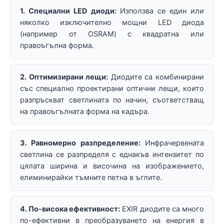
1. Специални LED диоди:
Използва се един или
няколко изключително мощни LED диода
(например от OSRAM) с квадратна или
правоъгълна форма.
2. Оптимизирани лещи:
Диодите са комбинирани
със специално проектирани оптични лещи, които
разпръскват светлината по начин, съответстващ
на правоъгълната форма на кадъра.
3. Равномерно разпределение:
Инфрачервената
светлина се разпределя с еднакъв интензитет по
цялата ширина и височина на изображението,
елиминирайки тъмните петна в ъглите.
4. По-висока ефективност:
EXIR диодите са много
по-ефективни в преобразуването на енергия в