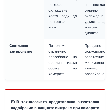
по-лошо
на виждане
охлаждане,
отлично
което води до
охлаждане,
по-кратък
удължаващо
живот.
живота 
диодите.
Светлинно
По-голямо
Прецизно
замърсяване
странично
фокусирано
разсейване на
осветление
светлина извън
минимално
обсега на
външно
камерата.
разсейване.
EXIR технологията представлява значително
подобрение в нощното виждане при камерите