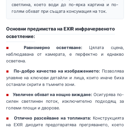
светлина, което води до по-ярка картина и по-
голям обхват при същата консумация на ток.
Основни предимства на EXIR инфрачервеното
осветление:
Равномерно осветяване:
Цялата сцена,
■
наблюдавана от камерата, е перфектно и еднакво
осветена.
По-добро качество на изображението:
Позволява
■
улавяне на ключови детайли и лица, които иначе биха
останали скрити в тъмните зони.
Увеличен обхват на нощно виждане:
Осигурява по-
■
силен светлинен поток, изключително подходящ за
големи площи и дворове.
Отлично разсейване на топлината:
Конструкцията
■
на EXIR диодите предотвратява прегряването, което