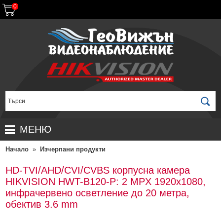
0
МЕНЮ
Начало
»
Изчерпани продукти
НАЧАЛО
ПРОДУКТИ
HD-TVI/AHD/CVI/CVBS корпусна камера
HIKVISION HWT-B120-P: 2 MPX 1920x1080,
ЗА ДИСТРИБУТОРИ
ПРОМОЦИИ
инфрачервено осветление до 20 метра,
ГАРАНЦИОННИ УСЛОВИЯ
НОВИ ПРОДУКТИ
обектив 3.6 mm
ДОСТАВКИ
КОМПЛЕКТИ ЗА ВИДЕОНАБЛЮДЕНИЕ