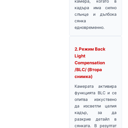
камера, когато в
кадъра има силно
слънце и дълбока
сянка
едновременно.
2. Режим Back
Light
Compensation
/BLC/ (Втора
снимка)
Камерата активира
функцията BLC и се
опитва изкуствено
да изсветли целия
кадър, за да
разкрие детайл в
сянката. В резултат