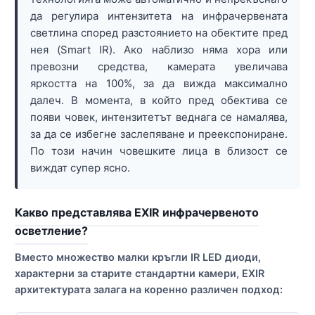
да регулира интензитета на инфрачервената
светлина според разстоянието на обектите пред
нея (Smart IR). Ако наблизо няма хора или
превозни средства, камерата увеличава
яркостта на 100%, за да вижда максимално
далеч. В момента, в който пред обектива се
появи човек, интензитетът веднага се намалява,
за да се избегне заслепяване и преекспониране.
По този начин човешките лица в близост се
виждат супер ясно.
Какво представлява EXIR инфрачервеното
осветление?
Вместо множество малки кръгли IR LED диоди,
характерни за старите стандартни камери, EXIR
архитектурата залага на коренно различен подход: