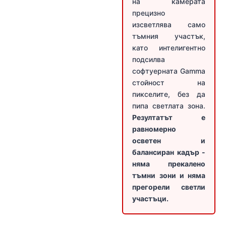
на камерата
прецизно
изсветлява само
тъмния участък,
като интелигентно
подсилва
софтуерната Gamma
стойност на
пикселите, без да
пипа светлата зона.
Резултатът е
равномерно
осветен и
балансиран кадър -
няма прекалено
тъмни зони и няма
прегорели светли
участъци.