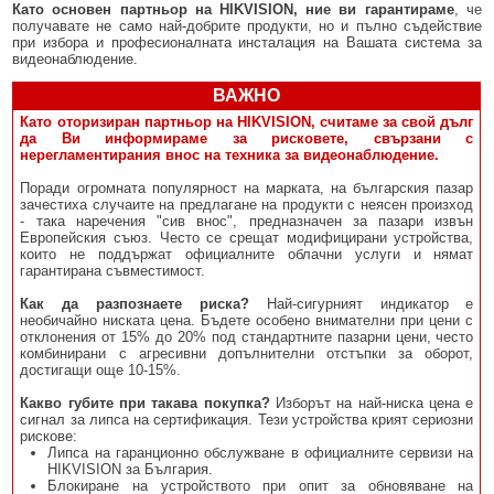
Като основен партньор на HIKVISION, ние ви гарантираме
, че
получавате не само най-добрите продукти, но и пълно съдействие
при избора и професионалната инсталация на Вашата система за
видеонаблюдение.
ВАЖНО
Като оторизиран партньор на HIKVISION, считаме за свой дълг
да Ви информираме за рисковете, свързани с
нерегламентирания внос на техника за видеонаблюдение.
Поради огромната популярност на марката, на българския пазар
зачестиха случаите на предлагане на продукти с неясен произход
- така наречения "сив внос", предназначен за пазари извън
Европейския съюз. Често се срещат модифицирани устройства,
които не поддържат официалните облачни услуги и нямат
гарантирана съвместимост.
Как да разпознаете риска?
Най-сигурният индикатор е
необичайно ниската цена. Бъдете особено внимателни при цени с
отклонения от 15% до 20% под стандартните пазарни цени, често
комбинирани с агресивни допълнителни отстъпки за оборот,
достигащи още 10-15%.
Какво губите при такава покупка?
Изборът на най-ниска цена е
сигнал за липса на сертификация. Тези устройства крият сериозни
рискове:
Липса на гаранционно обслужване в официалните сервизи на
HIKVISION за България.
Блокиране на устройството при опит за обновяване на