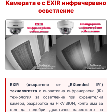
Камерата е с EXIR инфрачервено
осветление
EXIR (съкратено от „EXtended IR“)
технологията
е иновативна инфрачервена (IR)
технология за осветление при охранителни
камери, разработка на HIKVISION, която има за
цел да подобри драстично качеството на