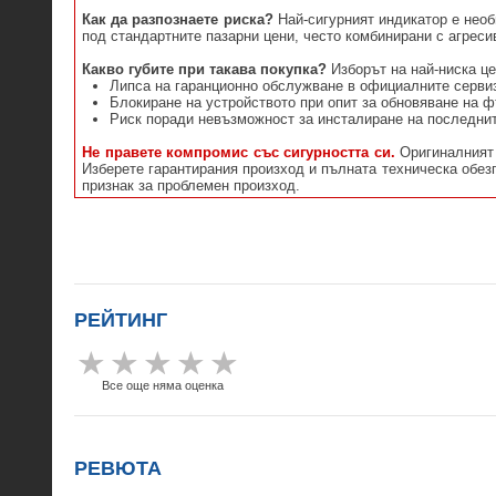
Как да разпознаете риска?
Най-сигурният индикатор е необ
под стандартните пазарни цени, често комбинирани с агрес
Какво губите при такава покупка?
Изборът на най-ниска це
Липса на гаранционно обслужване в официалните серви
Блокиране на устройството при опит за обновяване на 
Риск поради невъзможност за инсталиране на последнит
Не правете компромис със сигурността си.
Оригиналният 
Изберете гарантирания произход и пълната техническа обезп
признак за проблемен произход.
РЕЙТИНГ
Все още няма оценка
РЕВЮТА