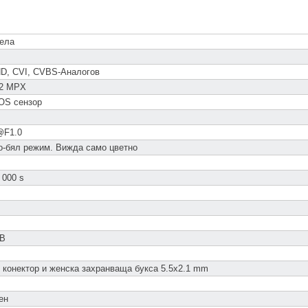
села
HD, CVI, CVBS-Аналогов
 2 MPX
OS сензор
@F1.0
о-бял режим. Вижда само цветно
 000 s
dB
 конектор и женска захранваща букса 5.5x2.1 mm
ен