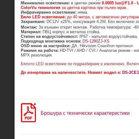
Минимално осветление:
в цветен режим
0.00
05
lux@F1.
0
-
U
ColorVu технология
за цветна картина при пълен мрак.
Инфрачервено осветление:
няма.
Бяло LED осветление:
до 40 метра, с автоматично регулира
Захранване:
DC12V ±25%, консумация 4.2W. Без включено за
Монтаж:
За външен открит монтаж. Работна температура: -4
Материал:
ПВЦ корпус и метална стойка.
Степен на водоустойчивост:
IP67 - напълно водоустойчива.
Подходяща монтажна основа:
DS-1280ZJ-XS
OSD меню за настройки:
ДА. Hikvision Coaxitron протокол.
Режими на работа:
HD-TVI / AHD / CVI / Аналогов режим - и
MPX резолюция.
Бялото LED осветление по подразбиране е изключено. Включ
До изчерпване на наличностите. Новият модел е:
DS-2CE1
Брошура с технически характеристики