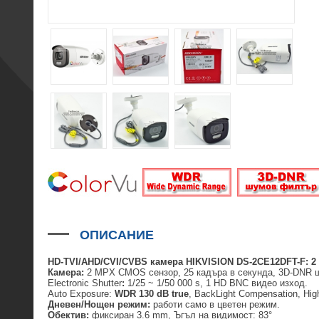
ОПИСАНИЕ
HD-TVI/AHD/CVI/CVBS камера HIKVISION DS-2CE12DFT-F: 2 
Камера:
2 MPX CMOS сензор, 25 кадъра в секунда, 3D-DNR шум
Electronic Shutter
:
1/25 ~ 1/50 000 s, 1 HD BNC видео изход.
Auto Exposure:
WDR 130 dB true
, BackLight Compensation, Hig
Дневен/Нощен режим:
работи само в цветен режим.
Обектив:
фиксиран 3.6 mm, Ъгъл на видимост: 83°