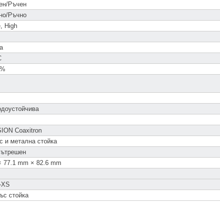
ен/Ръчен
но/Ръчно
, High
а
C
5%
одоустойчива
ION Coaxitron
с и метална стойка
вътрешен
× 77.1 mm × 82.6 mm
-XS
ъс стойка