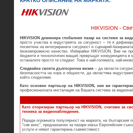
КРАТКО ОПИСАНИЕ НА МАРКАТА:
HIKVISION - Св
HIKVISION доминира глобалния пазар на системи за вид
просто участва в индустрията за сигурност – тя я дефинира
посветена на интегрираната сигурност и сценарий-базиранат
безкомпромисно качество. Избирайки HIKVISION, Вие не про
бюджети и технологичен мащаб превръщат конкуренцията в ма
останалите просто ги следват. Това е най-голямата, най-инов
Следвайки своята дългосрочна визия
– да овласти сигурн
безопасността на хора и общности, да овластява индустриит
който споделяме.
Като основен партньор на HIKVISION, ние ви гарантира
професионалната инсталация на Вашата система за видеона
Като оторизиран партньор на HIKVISION, считаме за св
техника за видеонаблюдение.
Поради огромната популярност на марката, на българския п
"сив внос", предназначен за пазари извън Европейския съю
услуги и нямат гарантирана съвместимост.