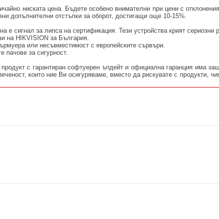
ичайно ниската цена. Бъдете особено внимателни при цени с отклонени
ивни допълнителни отстъпки за оборот, достигащи още 10-15%.
на е сигнал за липса на сертификация. Тези устройства крият сериозни 
зи на HIKVISION за България.
фърмуера или несъвместимост с европейските сървъри.
е пачове за сигурност.
продукт с гарантиран софтуерен ъпдейт и официална гаранция има защ
еченост, които ние Ви осигуряваме, вместо да рискувате с продукти, чи