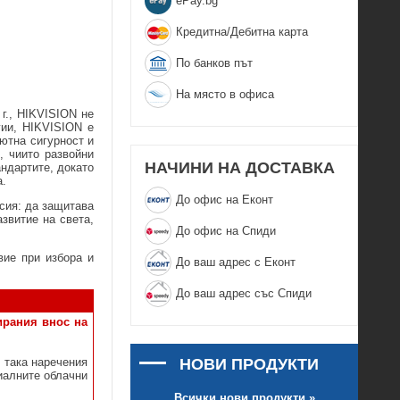
еPay.bg
Кредитна/Дебитна карта
По банков път
На място в офиса
 г., HIKVISION не
гии, HIKVISION е
ютна сигурност и
, чиито развойни
НАЧИНИ НА ДОСТАВКА
ндартите, докато
а.
До офис на Еконт
сия: да защитава
звитие на света,
До офис на Спиди
вие при избора и
До ваш адрес с Еконт
До ваш адрес със Спиди
ирания внос на
НОВИ ПРОДУКТИ
 така наречения
иалните облачни
Всички нови продукти »