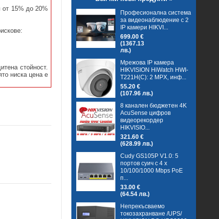
я от 15% до 20%
Професионална система
за видеонаблюдение с 2
IP камери HIKVI...
рискове:
699.00 €
(1367.13
лв.)
Мрежова IP камера
итена стойност.
HIKVISION HiWatch HWI-
ято ниска цена е
T221H(C): 2 MPX, инф...
55.20 €
(107.96 лв.)
8 канален бюджетен 4K
AcuSense цифров
видеорекордер
HIKVISIO...
321.60 €
(628.99 лв.)
Cudy GS105P V1.0: 5
портов суич с 4 x
10/100/1000 Mbps PoE
п...
33.00 €
(64.54 лв.)
Непрекъсваемо
токозахранване /UPS/