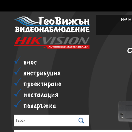
НАЧА
внос
дистрибуция
проектиране
инсталация
поддръжка