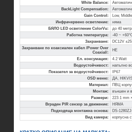
White Balance
:
Автоматич
BackLight Compensation
:
Автоматич
Gain Control
:
Low, Middle
Инфрачервено осветление
:
няма
БЯЛО LED осветление ColorVu
:
до 40 метр
Работна температура
:
-40 ~ +60°
Захранване
:
DC12V ±2
Захранване по коаксиален кабел /Power Over
НЕ
Coaxial/
:
Ел. консумация
:
4.2 Watt
Водоустойчивост
:
напълно в
Показател за водоустойчивост
:
IP67
OSD меню
:
ДА, HIKVIS
Материал
:
ПВЦ корпу
Монтаж
:
външен и 
Размери
:
223.1 mm 
Вграден PIR сензор за движение
:
НЯМА
Подходяща монтажна основа
:
DS-1280ZJ
Вид камера
:
корпусна с