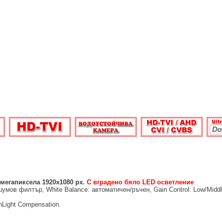
мегапиксела 1920x1080 px.
С вградено бяло LED осветление
ов филтър, White Balance: автоматичен/ръчен, Gain Control: Low/Middle
hLight Compensation.