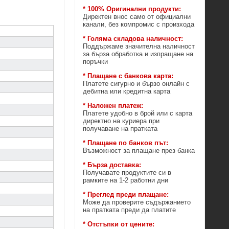
* 100% Оригинални продукти:
Директен внос само от официални
канали, без компромис с произхода
* Голяма складова наличност:
Поддържаме значителна наличност
за бърза обработка и изпращане на
поръчки
* Плащане с банкова карта:
Платете сигурно и бързо онлайн с
дебитна или кредитна карта
* Наложен платеж:
Платете удобно в брой или с карта
директно на куриера при
получаване на пратката
* Плащане по банков път:
Възможност за плащане през банка
* Бърза доставка:
Получавате продуктите си в
рамките на 1-2 работни дни
* Преглед преди плащане:
Може да проверите съдържанието
на пратката преди да платите
* Отстъпки от цените: