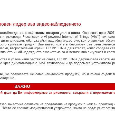
етовен лидер във видеонаблюдението
еонаблюдение с най-голям пазарен дял в света
. Основана през 2001
 и ръководи. Чрез своите AI-powered Internet of Things (AIoT) техноло
а дигитализация, обслужвайки мащабни индустрии, които изискват абсол
сто купувате продукт, Вие инвестирате в безспорен световен хегемон
лки, второстепенни играчи. HIKVISION е двигателят, който създава ста
ативната и най-надеждната екосистема за интелигентна сигурност в свет
остта и устойчивия растеж на света, HIKVISION е дефинирала своята ми
е чрез дигитализация с AIoT технологии и да подпомага устойчивото ра
ме
, че получавате не само най-добрите продукти, но и пълно съдейст
блюдение.
ВАЖНО
ой дълг да Ви информираме за рисковете, свързани с нерегламент
азар зачестиха случаите на предлагане на продукти с неясен произход -
з. Често се срещат модифицирани устройства, които не поддържат офиц