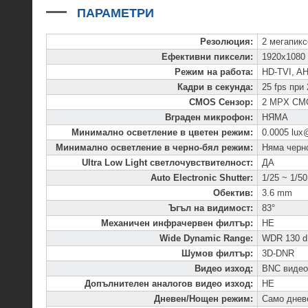
ПАРАМЕТРИ
Резолюция
:
2 мегапик
Ефективни пиксели
:
1920x1080
Режим на работа
:
HD-TVI, A
Кадри в секунда
:
25 fps при
CMOS Сензор
:
2 MPX CM
Вграден микрофон
:
НЯМА
Минимално осветление в цветен режим
:
0.0005 lux
Минимално осветление в черно-бял режим
:
Няма черн
Ultra Low Light светлочувствителност
:
ДА
Auto Electronic Shutter
:
1/25 ~ 1/50
Обектив
:
3.6 mm
Ъгъл на видимост
:
83°
Механичен инфрачервен филтър
:
НЕ
Wide Dynamic Range
:
WDR 130 
Шумов филтър
:
3D-DNR
Видео изход
:
BNC видео
Допълнителен аналогов видео изход
:
НЕ
Дневен/Нощен режим
:
Само днев