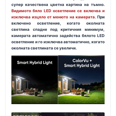
супер качествена цветна картина на тъмно.
Видимото бяло LED осветление се включва и
изключва изцяло от менюто на камерата.
При
включено осветление, когато околната
светлина спадне под критичния минимум,
камерата автоматично задейства бялото LED
осветление и го изключва автоматично, когато
околната светлината се увеличи.