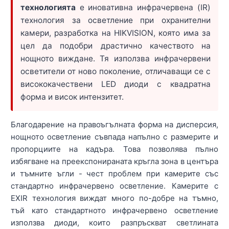
технологията
е иновативна инфрачервена (IR)
технология за осветление при охранителни
камери, разработка на HIKVISION, която има за
цел да подобри драстично качеството на
нощното виждане. Тя използва инфрачервени
осветители от ново поколение, отличаващи се с
висококачествени LED диоди с квадратна
форма и висок интензитет.
Благодарение на правоъгълната форма на дисперсия,
нощното осветление съвпада напълно с размерите и
пропорциите на кадъра. Това позволява пълно
избягване на преекспонираната кръгла зона в центъра
и тъмните ъгли - чест проблем при камерите със
стандартно инфрачервено осветление. Камерите с
EXIR технология виждат много по-добре на тъмно,
тъй като стандартното инфрачервено осветление
използва диоди, които разпръскват светлината