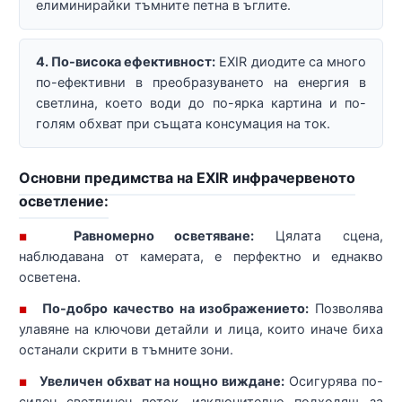
елиминирайки тъмните петна в ъглите.
4. По-висока ефективност:
EXIR диодите са много
по-ефективни в преобразуването на енергия в
светлина, което води до по-ярка картина и по-
голям обхват при същата консумация на ток.
Основни предимства на EXIR инфрачервеното
осветление:
Равномерно осветяване:
Цялата сцена,
■
наблюдавана от камерата, е перфектно и еднакво
осветена.
По-добро качество на изображението:
Позволява
■
улавяне на ключови детайли и лица, които иначе биха
останали скрити в тъмните зони.
Увеличен обхват на нощно виждане:
Осигурява по-
■