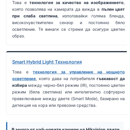
Това е
технология за качество на изображението
,
която позволява на камерата да вижда в
пълен цвят
при слаба светлина
, използвайки голяма бленда,
високочувствителен сензор и постоянно бяло
осветление. Тя винаги се стреми да осигури цветен
образ.
Smart Hybrid Light Технология
Това е
технология за управление на нощното
осветление
, която дава на потребителя
гъвкавост да
избира
между черно-бял режим (IR), постоянно цветен
режим (бяла светлина) или интелигентно софтуерно
превключване между двете (Smart Mode), базирано на
детекция на хора или превозни средства.
В много от най-новите камери на Hikvision двете