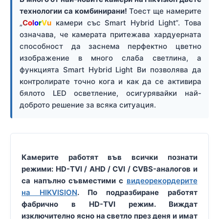
технологии са комбинирани!
Тоест ще намерите
„
C
o
l
o
r
V
u
камери със Smart Hybrid Light“. Това
означава, че камерата притежава хардуерната
способност да заснема перфектно цветно
изображение в много слаба светлина, а
функцията Smart Hybrid Light Ви позволява да
контролирате точно кога и как да се активира
бялото LED осветление, осигурявайки най-
доброто решение за всяка ситуация.
Камерите работят във всички познати
режими: HD-TVI / AHD / CVI / CVBS-аналогов и
са напълно съвместими с
видеорекордерите
на HIKVISION
. По подразбиране работят
фабрично в HD-TVI режим. Виждат
изключително ясно на светло през деня и имат