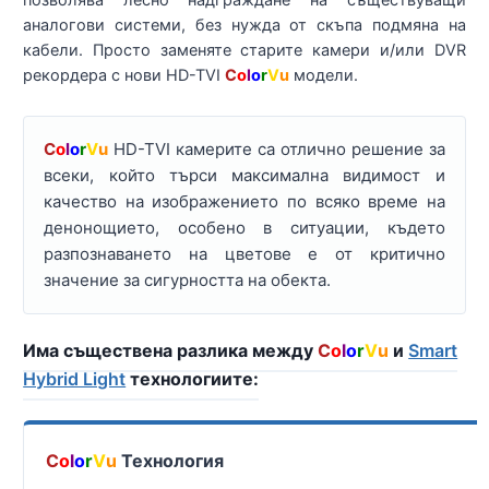
позволява лесно надграждане на съществуващи
аналогови системи, без нужда от скъпа подмяна на
кабели. Просто заменяте старите камери и/или DVR
рекордера с нови HD-TVI
C
o
l
o
r
V
u
модели.
C
o
l
o
r
V
u
HD-TVI камерите са отлично решение за
всеки, който търси максимална видимост и
качество на изображението по всяко време на
денонощието, особено в ситуации, където
разпознаването на цветове е от критично
значение за сигурността на обекта.
Има съществена разлика между
C
o
l
o
r
V
u
и
Smart
Hybrid Light
технологиите:
C
o
l
o
r
V
u
Технология