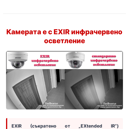
Камерата е с EXIR инфрачервено
осветление
EXIR (съкратено от „EXtended IR“)