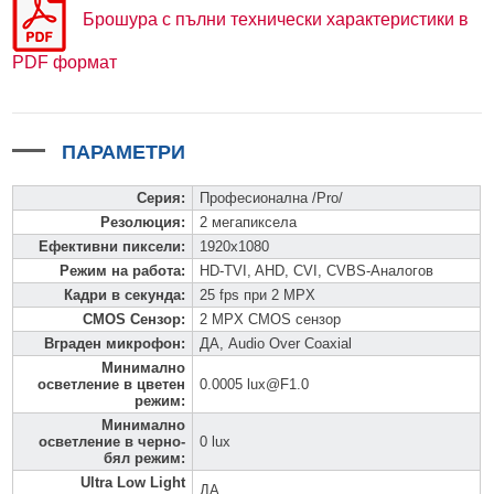
Брошура с пълни технически характеристики в
PDF формат
ПАРАМЕТРИ
Серия
:
Професионална /Pro/
Резолюция
:
2 мегапиксела
Ефективни пиксели
:
1920x1080
Режим на работа
:
HD-TVI, AHD, CVI, CVBS-Аналогов
Кадри в секунда
:
25 fps при 2 MPX
CMOS Сензор
:
2 MPX CMOS сензор
Вграден микрофон
:
ДА, Audio Over Coaxial
Минимално
осветление в цветен
0.0005 lux@F1.0
режим
:
Минимално
осветление в черно-
0 lux
бял режим
:
Ultra Low Light
ДА