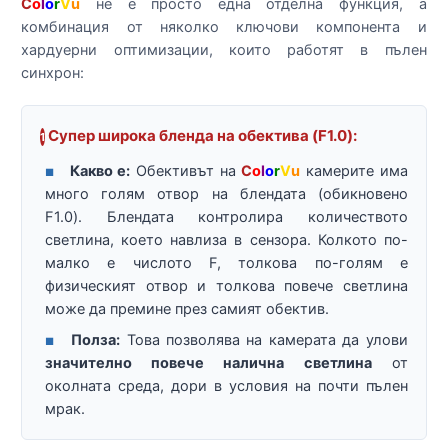
C
o
l
o
r
V
u
не е просто една отделна функция, а
комбинация от няколко ключови компонента и
хардуерни оптимизации, които работят в пълен
синхрон:
Супер широка бленда на обектива (F1.0):
1
Какво е:
Обективът на
C
o
l
o
r
V
u
камерите има
■
много голям отвор на блендата (обикновено
F1.0). Блендата контролира количеството
светлина, което навлиза в сензора. Колкото по-
малко е числото F, толкова по-голям е
физическият отвор и толкова повече светлина
може да премине през самият обектив.
Полза:
Това позволява на камерата да улови
■
значително повече налична светлина
от
околната среда, дори в условия на почти пълен
мрак.