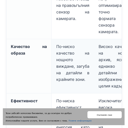
на правоъгълния
оптимизиран
сензор на
точно 
камерата.
формата 
сензора 
камерата.
Качество на
По-ниско
Високо качес
образа
качество на
на нощн
нощното
архив, ясни
виждане, загуба
еднакво
на детайли в
детайлни
крайните зони.
изображения
целия кадър.
Ефективност
По-ниска
Изключително
ефективност,
висока
Този уебсайт използва бисквитки, за да осигури по-добро
по-голямо
ефективност
Съгласен съм
потребителско преживяване.
разсейване на
преобразуван
Използвайки нашите услуги, Вие се съгласявате с това.
Повече информация
енергия като
на