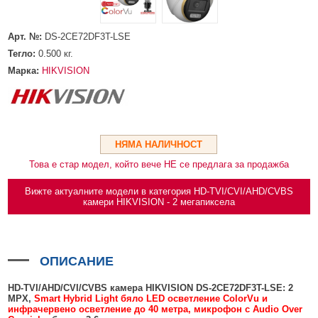
HDMI КАБЕЛИ
МЕТАЛНИ КУТИИ ЗА ЗАХРАНВАНИЯ
POE ИНЖЕКТОРИ
ВИДЕО УДЪЛЖИТЕЛИ, МОДУЛАТОРИ И ДИСТРИБУТОРИ
ГЪВКАВИ ГОФРИРАНИ ТРЪБИ
POE УДЪЛЖИТЕЛИ И POE СПЛИТЕРИ
МИКРОФОНИ И ГОВОРИТЕЛИ ЗА ВИДЕОНАБЛЮДЕНИЕ
Арт. №:
DS-2CE72DF3T-LSE
УПРАВЛЕНИЯ ЗА ВЪРТЯЩИ КАМЕРИ
Тегло:
0.500
кг.
Марка:
HIKVISION
ГРЪМОЗАЩИТИ
ОБЕКТИВИ ЗА ОХРАНИТЕЛНИ КАМЕРИ
КОНЕКТОРИ
НЯМА НАЛИЧНОСТ
ПВЦ КУТИИ
Това е стар модел, който вече НЕ се предлага за продажба
МЕТАЛНИ ТАБЛА
Вижте актуалните модели в категория HD-TVI/CVI/AHD/CVBS
БЕЗЖИЧНИ МИШКИ И ЕЛЕКТРИЧЕСКИ РАЗКЛОНИТЕЛИ
камери HIKVISION - 2 мегапиксела
МЕДИА КОНВЕРТОРИ И SFP МОДУЛИ
БЕЗЖИЧНИ АЛАРМЕНИ СИСТЕМИ AJAX
ОПИСАНИЕ
БЕЗЖИЧНИ АЛАРМЕНИ ПАНЕЛИ (ХЪБ) AJAX
БЕЗЖИЧНИ АЛАРМЕНИ СИСТЕМИ HIKVISION AX PRO
HD-TVI/AHD/CVI/CVBS камера HIKVISION DS-2CE72DF3T-LSE: 2
MPX,
Smart Hybrid Light бяло LED осветление ColorVu и
БЕЗЖИЧНИ РАЗШИРИТЕЛИ НА ОБХВАТ AJAX
БЕЗЖИЧНИ ПАНЕЛИ HIKVISION AX PRO
КОМУНИКАЦИОННИ ШКАФОВЕ
инфрачервено осветление до 40 метра, микрофон с Audio Over