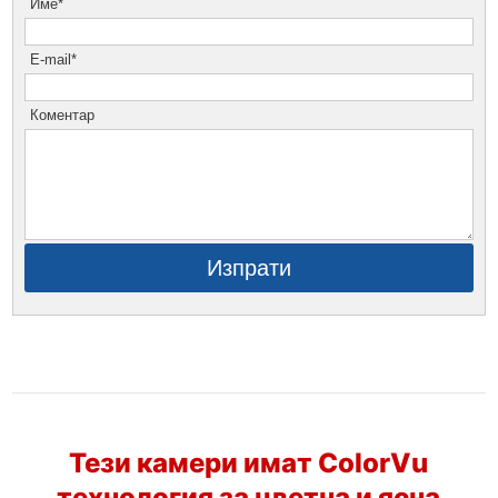
Име*
E-mail*
Коментар
Изпрати
Тези камери имат ColorVu
технология за цветна и ясна