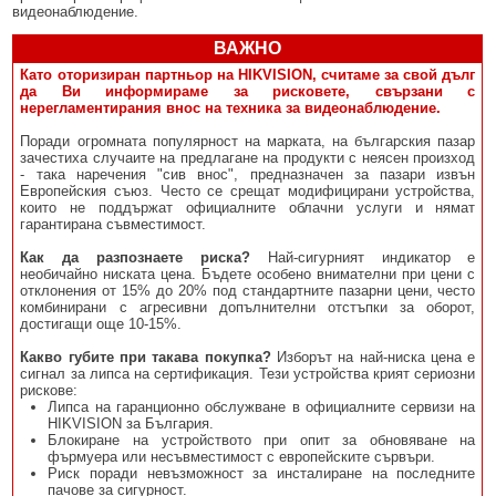
видеонаблюдение.
ВАЖНО
Като оторизиран партньор на HIKVISION, считаме за свой дълг
да Ви информираме за рисковете, свързани с
нерегламентирания внос на техника за видеонаблюдение.
Поради огромната популярност на марката, на българския пазар
зачестиха случаите на предлагане на продукти с неясен произход
- така наречения "сив внос", предназначен за пазари извън
Европейския съюз. Често се срещат модифицирани устройства,
които не поддържат официалните облачни услуги и нямат
гарантирана съвместимост.
Как да разпознаете риска?
Най-сигурният индикатор е
необичайно ниската цена. Бъдете особено внимателни при цени с
отклонения от 15% до 20% под стандартните пазарни цени, често
комбинирани с агресивни допълнителни отстъпки за оборот,
достигащи още 10-15%.
Какво губите при такава покупка?
Изборът на най-ниска цена е
сигнал за липса на сертификация. Тези устройства крият сериозни
рискове:
Липса на гаранционно обслужване в официалните сервизи на
HIKVISION за България.
Блокиране на устройството при опит за обновяване на
фърмуера или несъвместимост с европейските сървъри.
Риск поради невъзможност за инсталиране на последните
пачове за сигурност.