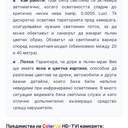
Как работи:
Тази бяла светлина се активира
■
автоматично, когато осветеността спадне до
критично ниски нива (напр. 0.0005 Lux). Тя
дискретно осветява територията пред камерата,
осигурявайки нужния светлинен поток, за да
може обективът и сензорът да изкарат пълен
цветен образ. Обхватът на светлината варира
според конкретния модел (обикновено между 20
и 40 метра).
Полза:
Гарантира, че дори в пълен мрак Вие
■
ще имате
ясна и цветна картина
, способна да
разпознае цветове на дрехи, автомобили и други
важни детайли, които биха били напълно
невидими при инфрачервено осветление. В много
ситуации видимата бяла светлина служи и като
отлично допълнително възпиращо средство
срещу нарушители.
Предимства на
C
o
l
o
r
V
u
HD-TVI камерите: