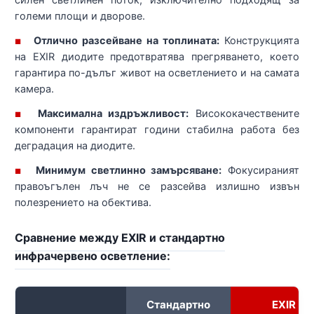
силен светлинен поток, изключително подходящ за
големи площи и дворове.
Отлично разсейване на топлината:
Конструкцията
■
на EXIR диодите предотвратява прегряването, което
гарантира по-дълъг живот на осветлението и на самата
камера.
Максимална издръжливост:
Висококачествените
■
компоненти гарантират години стабилна работа без
деградация на диодите.
Минимум светлинно замърсяване:
Фокусираният
■
правоъгълен лъч не се разсейва излишно извън
полезрението на обектива.
Сравнение между EXIR и стандартно
инфрачервено осветление:
Стандартно
EXIR