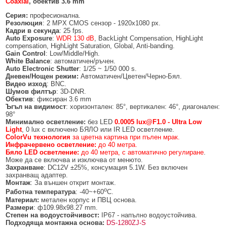
Coaxial
, обектив 3.6 mm
БЕЗЖИЧНИ ДЕТЕКТОРИ AJAX
БЕЗЖИЧНИ ДЕТЕКТОРИ ЗА HIKVISION AX PRO
ALFALINE, СТЕННИ/СТОЯЩИ, С ОТВАРЯЕМИ И ЗАКЛЮЧВАЩИ СЕ
АКСЕСОАРИ ЗА КОМУНИКАЦИОННИ ШКАФОВЕ
СТРАНИЦИ
Серия:
професионална.
БЕЗЖИЧНИ ДЕТЕКТОРИ ЗА ПОЖАР, ДИМ, ТОПЛИНА И ВЪГЛЕРОДЕН
БЕЗЖИЧНИ МОДУЛИ И АКСЕСОАРИ ЗА HIKVISION AX PRO
УПОТРЕБЯВАНА ТЕХНИКА
Резолюция
: 2 MPX CMOS сензор - 1920x1080 px.
ОКСИД
INTERLINE, СТОЯЩИ - НЕОТВАРЯЕМИ СТРАНИЦИ
Кадри в секунда
: 25 fps.
Auto Exposure
:
WDR 130 dB
, BackLight Compensation, HighLight
КОМПЛЕКТИ БЕЗЖИЧНИ АЛАРМЕНИ СИСТЕМИ AX PRO
compensation, HighLight Saturation, Global, Anti-banding.
БЕЗЖИЧНИ КЛАВИАТУРИ AJAX
BETALINE, СТОЯЩИ С ОТВАРЯЕМИ И ЗАКЛЮЧВАЩИ СЕ СТРАНИЦИ
Gain Control
: Low/Middle/High.
White Balance
: автоматичен/ръчен.
БЕЗКОНТАКТНИ RFID КАРТИ И ЧИПОВЕ ЗА КЛАВИАТУРИ
Auto Electronic Shutter
: 1/25 ~ 1/50 000 s.
Дневен/Нощен режим:
Автоматичен/Цветен/Черно-Бял.
БЕЗЖИЧНИ ДИСТАНЦИОННИ УПРАВЛЕНИЯ И БУТОНИ
Видео изход
: BNC.
Шумов филтър
: 3D-DNR.
Обектив
: фиксиран 3.6 mm
БЕЗЖИЧНИ СИРЕНИ AJAX
Ъгъл на видимост
: хоризонтален: 85°, вертикален: 46°, диагонален:
98°
МОДУЛИ ЗА СГРАДНА АВТОМАТИЗАЦИЯ AJAX
Минимално осветление:
без LED
0.0005 lux@F1.0 -
Ultra Low
Light
, 0 lux с включено БЯЛО или IR LED осветление.
ColorVu технология
за цветна картина при пълен мрак.
Инфрачервено осветление:
до 40 метра.
Бяло LED осветление:
до 40 метра, с автоматично регулиране
.
Може да се включва и изключва от менюто.
Захранване
: DC12V ±25%, консумация 5.1W. Без включен
захранващ адаптер.
Монтаж
: За външен открит монтаж.
о
Работна температура
: -40~+60
C.
Материал:
метален корпус и ПВЦ основа.
Размери
: ф109.98x98.27 mm.
Степен на водоустойчивост:
IP67 - напълно водоустойчива.
Подходяща монтажна основа:
DS-1280ZJ-S