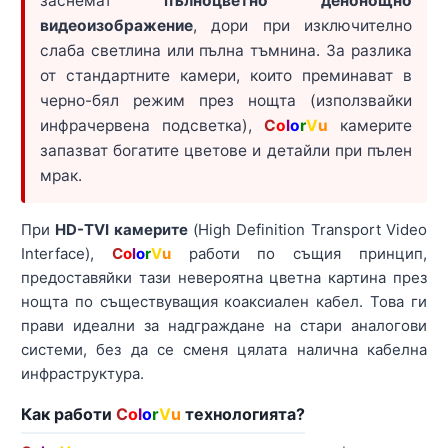
заснемат
пълноцветно денонощно
видеоизображение
, дори при изключително
слаба светлина или пълна тъмнина. За разлика
от стандартните камери, които преминават в
черно-бял режим през нощта (използвайки
инфрачервена подсветка),
C
o
l
o
r
V
u
камерите
запазват богатите цветове и детайли при пълен
мрак.
При
HD-TVI камерите
(High Definition Transport Video
Interface),
C
o
l
o
r
V
u
работи по същия принцип,
предоставяйки тази невероятна цветна картина през
нощта по съществуващия коаксиален кабел. Това ги
прави идеални за надграждане на стари аналогови
системи, без да се сменя цялата налична кабелна
инфраструктура.
Как работи
C
o
l
o
r
V
u
технологията?