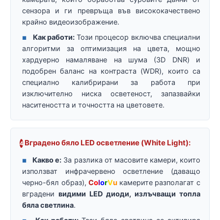
сензора и ги превръща във висококачествено
крайно видеоизображение.
Как работи:
Този процесор включва специални
■
алгоритми за оптимизация на цвета, мощно
хардуерно намаляване на шума (3D DNR) и
подобрен баланс на контраста (WDR), които са
специално калибрирани за работа при
изключително ниска осветеност, запазвайки
наситеността и точността на цветовете.
Вградено бяло LED осветление (White Light):
4
Какво е:
За разлика от масовите камери, които
■
използват инфрачервено осветление (даващо
черно-бял образ),
C
o
l
o
r
V
u
камерите разполагат с
вградени
видими LED диоди, излъчващи топла
бяла светлина
.