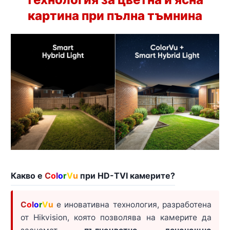
картина при пълна тъмнина
Какво е
C
o
l
o
r
V
u
при HD-TVI камерите?
C
o
l
o
r
V
u
е иновативна технология, разработена
от Hikvision, която позволява на камерите да