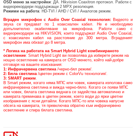
OSD меню за настройки
: ДА. Hikvision Coaxitron протокол. Работи с
видеорекордери поддържащи 2 MPX резолюция.
Режими на работа
: HD-TVI / AHD / CVI / Аналогов режим.
Вграден микрофон с Audio Over Coaxial технология:
Видеото и
звука се предават по 1 коаксиален кабел. Не е необходимо
допълнително окабеляване за микрофона. Работи само с
видеорекордери на HIKVISION, които поддържат Audio Over Coaxial,
с коаксиален кабел на разстояние до 300 метра. Вграденият
микрофон има обхват до 8 метра.
*
Логика на работата на Smart Hybrid Light комбинираното
осветление
: Smart Hybrid Light ви позволява да изберете режим на
нощно осветление на камерата от OSD менюто, който най-добре
отговаря на вашите изисквания:
1
:
Инфрачервена светлина
/черно-бял режим/.
2
:
Бяла светлина
/цветен режим с ColorVu технология/.
3
:
SMART режим
.
В Smart режим, когато няма МПС или човек, камерата използва само
инфрачервена светлина и вижда черно-бяло. Когато се появи МПС
или човек, бялата светлина веднага се задейства автоматично и
камерата преминава в цветен режим, което води до ярки цветни
изображения с ясни детайли. Когато МПС-то или човека напусне
обсега на камерата, тя превключва обратно към инфрачервено
осветление и спира бялата светлина.