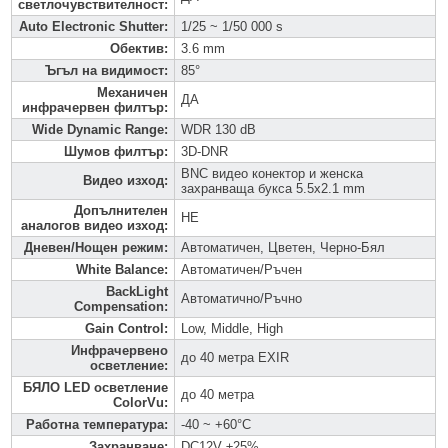
светлочувствителност
:
Auto Electronic Shutter
:
1/25 ~ 1/50 000 s
Обектив
:
3.6 mm
Ъгъл на видимост
:
85°
Механичен
ДА
инфрачервен филтър
:
Wide Dynamic Range
:
WDR 130 dB
Шумов филтър
:
3D-DNR
BNC видео конектор и женска
Видео изход
:
захранваща букса 5.5x2.1 mm
Допълнителен
НЕ
аналогов видео изход
:
Дневен/Нощен режим
:
Автоматичен, Цветен, Черно-Бял
White Balance
:
Автоматичен/Ръчен
BackLight
Автоматично/Ръчно
Compensation
:
Gain Control
:
Low, Middle, High
Инфрачервено
до 40 метра EXIR
осветление
:
БЯЛО LED осветление
до 40 метра
ColorVu
:
Работна температура
:
-40 ~ +60°C
Захранване
:
DC12V ±25%