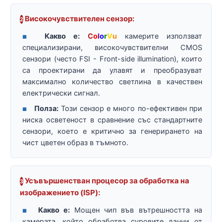
Високочувствителен сензор:
2
Какво е:
C
o
l
o
r
V
u
камерите използват
■
специализирани, високочувствителни CMOS
сензори (често FSI - Front-side illumination), които
са проектирани да улавят и преобразуват
максимално количество светлина в качествен
електрически сигнал.
Полза:
Този сензор е много по-ефективен при
■
ниска осветеност в сравнение със стандартните
сензори, което е критично за генерирането на
чист цветен образ в тъмното.
Усъвършенстван процесор за обработка на
3
изображението (ISP):
Какво е:
Мощен чип във вътрешността на
■
камерата, който обработва суровите данни от