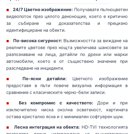
24/7 Цветно изображение:
Получавате пълноцветен
■
видеопоток през цялото денонощие, което е критично
за събиране на доказателства и прецизно
идентифициране на обекти.
По-висока сигурност:
Възможността за виждане на
■
реалните цветове през нощта увеличава шансовете за
разпознаване на лица, детайли по дрехи или марки
автомобили, което е от съществено значение при
разследване на инциденти.
По-ясни детайли:
Цветното изображение
■
предоставя в пъти повече визуална информация в
сравнение с класическите черно-бели записи.
Без компромис с качеството:
Дори и при
■
изключително ниска околна осветеност, картината
остава кристално ясна и с минимален софтуерен шум.
Лесна интеграция на обекта:
HD-TVI технологията
■