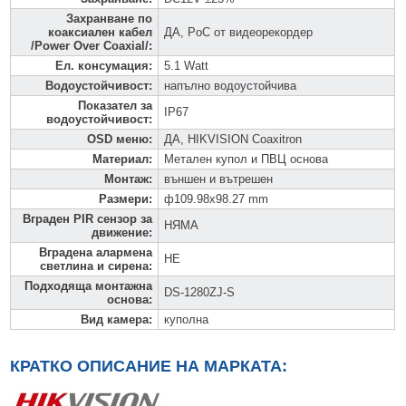
Захранване по
коаксиален кабел
ДА, PoC от видеорекордер
/Power Over Coaxial/
:
Ел. консумация
:
5.1 Watt
Водоустойчивост
:
напълно водоустойчива
Показател за
IP67
водоустойчивост
:
OSD меню
:
ДА, HIKVISION Coaxitron
Материал
:
Метален купол и ПВЦ основа
Монтаж
:
външен и вътрешен
Размери
:
ф109.98x98.27 mm
Вграден PIR сензор за
НЯМА
движение
:
Вградена алармена
НЕ
светлина и сирена
:
Подходяща монтажна
DS-1280ZJ-S
основа
:
Вид камера
:
куполна
КРАТКО ОПИСАНИЕ НА МАРКАТА: