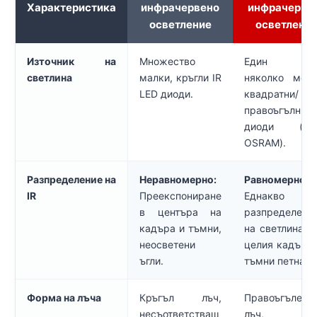
Характеристика
инфрачервено
инфрачерве
осветление
осветлени
Източник на
Множество
Един и
светлина
малки, кръгли IR
няколко мощ
LED диоди.
квадратни/
правоъгълни 
диоди (нап
OSRAM).
Разпределение на
Неравномерно:
Равномерно:
IR
Преекспониране
Еднакво
в центъра на
разпределени
кадъра и тъмни,
на светлината
неосветени
целия кадър, 
ъгли.
тъмни петна.
Форма на лъча
Кръгъл лъч,
Правоъгълен
несъответстващ
лъч,