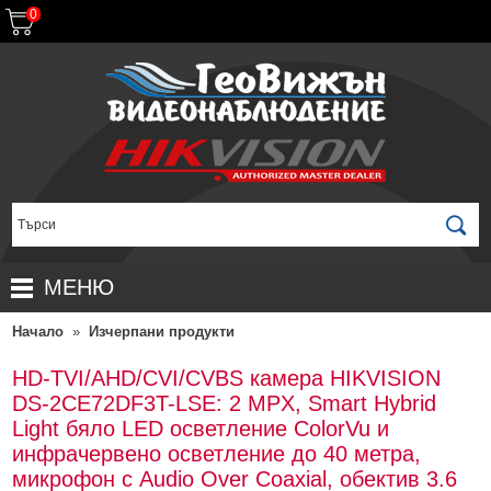
0
МЕНЮ
Начало
»
Изчерпани продукти
НАЧАЛО
ПРОДУКТИ
HD-TVI/AHD/CVI/CVBS камера HIKVISION
DS-2CE72DF3T-LSE: 2 MPX, Smart Hybrid
ЗА ДИСТРИБУТОРИ
ПРОМОЦИИ
Light бяло LED осветление ColorVu и
ГАРАНЦИОННИ УСЛОВИЯ
НОВИ ПРОДУКТИ
инфрачервено осветление до 40 метра,
микрофон с Audio Over Coaxial, обектив 3.6
ДОСТАВКИ
КОМПЛЕКТИ ЗА ВИДЕОНАБЛЮДЕНИЕ