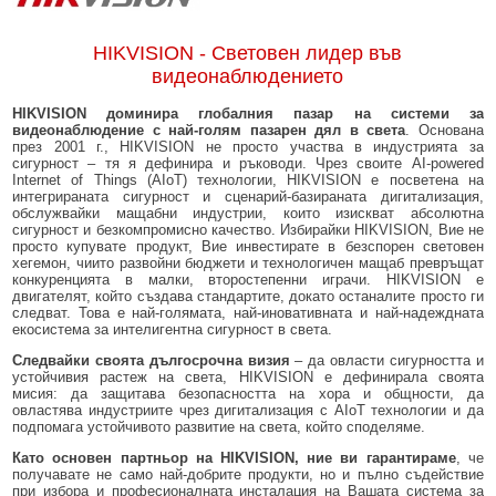
HIKVISION - Световен лидер във
видеонаблюдението
HIKVISION доминира глобалния пазар на системи за
видеонаблюдение с най-голям пазарен дял в света
. Основана
през 2001 г., HIKVISION не просто участва в индустрията за
сигурност – тя я дефинира и ръководи. Чрез своите AI-powered
Internet of Things (AIoT) технологии, HIKVISION е посветена на
интегрираната сигурност и сценарий-базираната дигитализация,
обслужвайки мащабни индустрии, които изискват абсолютна
сигурност и безкомпромисно качество. Избирайки HIKVISION, Вие не
просто купувате продукт, Вие инвестирате в безспорен световен
хегемон, чиито развойни бюджети и технологичен мащаб превръщат
конкуренцията в малки, второстепенни играчи. HIKVISION е
двигателят, който създава стандартите, докато останалите просто ги
следват. Това е най-голямата, най-иновативната и най-надеждната
екосистема за интелигентна сигурност в света.
Следвайки своята дългосрочна визия
– да овласти сигурността и
устойчивия растеж на света, HIKVISION е дефинирала своята
мисия: да защитава безопасността на хора и общности, да
овластява индустриите чрез дигитализация с AIoT технологии и да
подпомага устойчивото развитие на света, който споделяме.
Като основен партньор на HIKVISION, ние ви гарантираме
, че
получавате не само най-добрите продукти, но и пълно съдействие
при избора и професионалната инсталация на Вашата система за