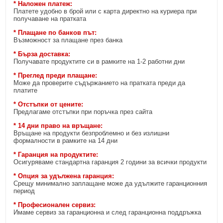
* Наложен платеж:
Платете удобно в брой или с карта директно на куриера при
получаване на пратката
* Плащане по банков път:
Възможност за плащане през банка
* Бърза доставка:
Получавате продуктите си в рамките на 1-2 работни дни
* Преглед преди плащане:
Може да проверите съдържанието на пратката преди да
платите
* Отстъпки от цените:
Предлагаме отстъпки при поръчка през сайта
* 14 дни право на връщане:
Връщане на продукти безпроблемно и без излишни
формалности в рамките на 14 дни
* Гаранция на продуктите:
Осигуряваме стандартна гаранция 2 години за всички продукти
* Опция за удължена гаранция:
Срещу минимално заплащане може да удължите гаранционния
период
* Професионален сервиз:
Имаме сервиз за гаранционна и след гаранционна поддръжка