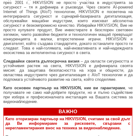
през 2001 г., HIKVISION не просто участва в индустрията за
сигурност – тя я дефинира и ръководи. Чрез своите AI-powered
Internet of Things (AIoT) технологии, HIKVISION е посветена на
интегрираната сигурност и сценарий-базираната дигитализация,
обслужвайки мащабни индустрии, които изискват абсолютна
сигурност и безкомпромисно качество. Избирайки HIKVISION, Вие не
просто купувате продукт, Вие инвестирате в безспорен световен
хегемон, чиито развойни бюджети и технологичен мащаб превръщат
конкуренцията в малки, второстепенни играчи. HIKVISION е
двигателят, който създава стандартите, докато останалите просто ги
следват. Това е най-голямата, най-иновативната и най-надеждната
екосистема за интелигентна сигурност в света.
Следвайки своята дългосрочна визия
– да овласти сигурността и
устойчивия растеж на света, HIKVISION е дефинирала своята
мисия: да защитава безопасността на хора и общности, да
овластява индустриите чрез дигитализация с AIoT технологии и да
подпомага устойчивото развитие на света, който споделяме.
Като основен партньор на HIKVISION, ние ви гарантираме
, че
получавате не само най-добрите продукти, но и пълно съдействие
при избора и професионалната инсталация на Вашата система за
видеонаблюдение.
ВАЖНО
Като оторизиран партньор на HIKVISION, считаме за свой дълг
да Ви информираме за рисковете, свързани с
нерегламентирания внос на техника за видеонаблюдение.