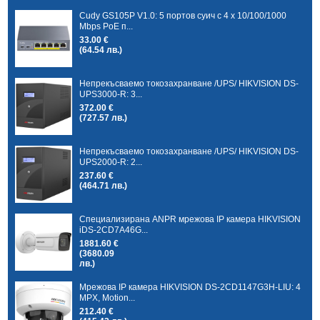
Cudy GS105P V1.0: 5 портов суич с 4 x 10/100/1000
Mbps PoE п...
33.00 €
(64.54 лв.)
Непрекъсваемо токозахранване /UPS/ HIKVISION DS-
UPS3000-R: 3...
372.00 €
(727.57 лв.)
Непрекъсваемо токозахранване /UPS/ HIKVISION DS-
UPS2000-R: 2...
237.60 €
(464.71 лв.)
Специализирана ANPR мрежова IP камера HIKVISION
iDS-2CD7A46G...
1881.60 €
(3680.09
лв.)
Мрежова IP камера HIKVISION DS-2CD1147G3H-LIU: 4
MPX, Motion...
212.40 €