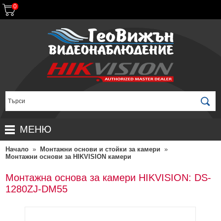
0
МЕНЮ
Начало
»
Монтажни основи и стойки за камери
»
НАЧАЛО
Монтажни основи за HIKVISION камери
ПРОДУКТИ
Монтажна основа за камери HIKVISION: DS-
ЗА ДИСТРИБУТОРИ
ПРОМОЦИИ
1280ZJ-DM55
ГАРАНЦИОННИ УСЛОВИЯ
НОВИ ПРОДУКТИ
ДОСТАВКИ
КОМПЛЕКТИ ЗА ВИДЕОНАБЛЮДЕНИЕ