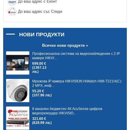
До ваш адрес с Еконт
До ваш адрес със Спиди
НОВИ ПРОДУКТИ
Всички нови продукти »
Професионална система за видеонаблюдение с 2 IP
камери HIKVI...
699.00 €
(1367.13
лв.)
Мрежова IP камера HIKVISION HiWatch HWI-T221H(C):
2 MPX, инф...
55.20 €
(107.96 лв.)
8 канален бюджетен 4K AcuSense цифров
видеорекордер HIKVISIO...
321.60 €
(628.99 лв.)