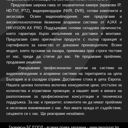
Предлагаме широка гама от охранителни камери (мрежови IP,
HD-TVI, PTZ), видеорекордери (NVR, DVR), готови комплекти и
аксесоари. Освен видеонаблюдение, ние предлагаме и
високотехнологични безжични алармени системи от AJAX и
HIKVISION AX PRO. Поддържаме големи складови наличности,
което гарантира бързо изпълнение на доставки и монтажи.
Предлагаме само оригинални продукти с пълна гаранция и
сертификати за качество от доказани производители. Всеки
модел, които пускаме на пазара, преминава през строги тестове
от нас, преди да стигне до вас. Не продаваме проблеми,
продаваме решения.
Извършваме професионален монтаж на системи за
видеонаблюдение и алармени системи на територията на цяла
България и в съседни страни. Доставяме стока в цяла Европа.
Нашата ценова политика включва конкурентни цени, отстъпки за
количества и атрактивни промоции, а нашият екип е винаги на
разположение за професионални консултации и техническа
поддръжка. За нас е приоритет, клиентите ни да нямат проблеми
и негативни изживявания с нас. Ако имате нужда от съдействие,
свържете се с нас. Ще реагираме незабавно.
Геовижън БГ ЕООД - всички права запазени - www.geovision.bg