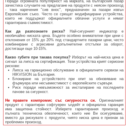
Поради огромната популярност на марката, на българския пазар
зачестиха случаите на предлагане на продукти с неясен произход
- така наречения "сив внос", предназначен за пазари извън
Европейския съюз. Често се срещат модифицирани устройства,
които не поддържат официалните облачни услуги и нямат
гарантирана съвместимост.
Как да разпознаете риска?
Най-сигурният индикатор е
необичайно ниската цена. Бъдете особено внимателни при цени с
отклонения от 15% до 20% под стандартните пазарни цени, често
комбинирани с агресивни допълнителни отстъпки за оборот,
достигащи още 10-15%.
Какво губите при такава покупка?
Изборът на най-ниска цена е
сигнал за липса на сертификация. Тези устройства крият сериозни
рискове:
Липса на гаранционно обслужване в официалните сервизи на
HIKVISION за България.
Блокиране на устройството при опит за обновяване на
фърмуера или несъвместимост с европейските сървъри.
Риск поради невъзможност за инсталиране на последните
пачове за сигурност.
Не правете компромис със сигурността си.
Оригиналният
продукт с гарантиран софтуерен ъпдейт и официална гаранция
има защитена стойност. Изберете гарантирания произход и
пълната техническа обезпеченост, които ние Ви осигуряваме,
вместо да рискувате с продукти, чиято ниска цена е признак за
проблемен произход.