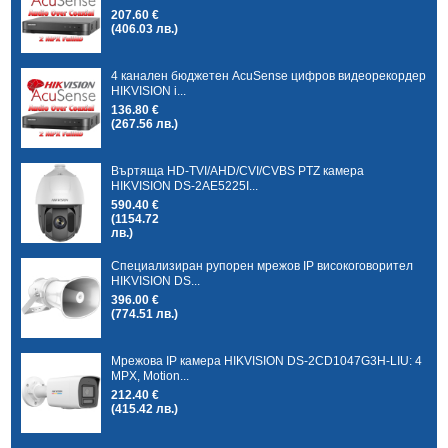
207.60 €
(406.03 лв.)
4 канален бюджетен AcuSense цифров видеорекордер
HIKVISION i...
136.80 €
(267.56 лв.)
Въртяща HD-TVI/AHD/CVI/CVBS PTZ камера
HIKVISION DS-2AE5225I...
590.40 €
(1154.72
лв.)
Специализиран рупорен мрежов IP високоговорител
HIKVISION DS...
396.00 €
(774.51 лв.)
Мрежова IP камера HIKVISION DS-2CD1047G3H-LIU: 4
MPX, Motion...
212.40 €
(415.42 лв.)