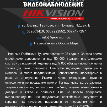
гр. Велико Търново, ул. Полтава, №1, вх. Б
062603410, 0889222552, 0877477257
info@geovision.bg
Намерете ни в Google Maps
Ние сме ГеоВижън. Тук сме повече от 25 години. За това време
спечелихме доверието на над 50 000 българи, инсталирахме
системи за видеонаблюдение в над 5 000 обекта и помогнахме на
хората да имат сигурност. Ние сме надеждни партньори в
бизнеса на много предприемачи, непрекъснато инвестираме в
развитие и обучение. Имаме отлично обслужване, отлично
отношение и не предаваме никого. На нас може да се разчита,
защото сме силни, защото сме гръбнак, защото знаем какво е
доверие и какво е лоялност. Ние не просто продаваме
видеонаблюдение, ние предлагаме спокойствие, сигурност и
гаранция за качество, подкрепени от несравним опит и
непрекъснатите иновации на световния гигант HIKVISION.