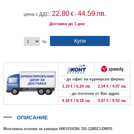
HDMI КАБЕЛИ
МЕТАЛНИ КУТИИ ЗА ЗАХРАНВАНИЯ
POE ИНЖЕКТОРИ
ВИДЕО УДЪЛЖИТЕЛИ, МОДУЛАТОРИ И ДИСТРИБУТОРИ
ГЪВКАВИ ГОФРИРАНИ ТРЪБИ
POE УДЪЛЖИТЕЛИ И POE СПЛИТЕРИ
МИКРОФОНИ И ГОВОРИТЕЛИ ЗА ВИДЕОНАБЛЮДЕНИЕ
22.80
44.59
лв.
€
цена с ДДС:
/
УПРАВЛЕНИЯ ЗА ВЪРТЯЩИ КАМЕРИ
Доставка до 3 дни
ГРЪМОЗАЩИТИ
бр.
ОБЕКТИВИ ЗА ОХРАНИТЕЛНИ КАМЕРИ
КОНЕКТОРИ
ПВЦ КУТИИ
МЕТАЛНИ ТАБЛА
- до офис на куриерска фирма:
БЕЗЖИЧНИ МИШКИ И ЕЛЕКТРИЧЕСКИ РАЗКЛОНИТЕЛИ
3.19 € / 6.24 лв.
2.54 € / 4.97 лв.
- до посочен от Вас адрес
МЕДИА КОНВЕРТОРИ И SFP МОДУЛИ
4.18 € / 8.18 лв.
4.87 € / 9.52 лв.
БЕЗЖИЧНИ АЛАРМЕНИ СИСТЕМИ AJAX
БЕЗЖИЧНИ АЛАРМЕНИ ПАНЕЛИ (ХЪБ) AJAX
БЕЗЖИЧНИ АЛАРМЕНИ СИСТЕМИ HIKVISION AX PRO
ОПИСАНИЕ
БЕЗЖИЧНИ РАЗШИРИТЕЛИ НА ОБХВАТ AJAX
БЕЗЖИЧНИ ПАНЕЛИ HIKVISION AX PRO
КОМУНИКАЦИОННИ ШКАФОВЕ
Монтажна основа за камери HIKVISION
:
DS-1280ZJ-DM
55