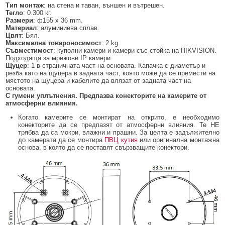
БЕЗЖИЧНИ ДЕТЕКТОРИ AJAX
БЕЗЖИЧНИ ДЕТЕКТОРИ ЗА HIKVISION AX PRO
ALFALINE, СТЕННИ/СТОЯЩИ, С ОТВАРЯЕМИ И ЗАКЛЮЧВАЩИ СЕ
АКСЕСОАРИ ЗА КОМУНИКАЦИОННИ ШКАФОВЕ
Тип монтаж
: на стена и таван, външен и вътрешен.
СТРАНИЦИ
Тегло
: 0.300 кг.
Размери
: ф155 x 36 mm.
БЕЗЖИЧНИ ДЕТЕКТОРИ ЗА ПОЖАР, ДИМ, ТОПЛИНА И ВЪГЛЕРОДЕН
БЕЗЖИЧНИ МОДУЛИ И АКСЕСОАРИ ЗА HIKVISION AX PRO
УПОТРЕБЯВАНА ТЕХНИКА
Материал
: алуминиева сплав.
ОКСИД
INTERLINE, СТОЯЩИ - НЕОТВАРЯЕМИ СТРАНИЦИ
Цвят
: Бял.
КОМПЛЕКТИ БЕЗЖИЧНИ АЛАРМЕНИ СИСТЕМИ AX PRO
Максимална товароносимост
: 2 kg.
БЕЗЖИЧНИ КЛАВИАТУРИ AJAX
BETALINE, СТОЯЩИ С ОТВАРЯЕМИ И ЗАКЛЮЧВАЩИ СЕ СТРАНИЦИ
Съвместимост
: куполни камери и камери със стойка на HIKVISION.
Подходяща за мрежови IP камери.
БЕЗКОНТАКТНИ RFID КАРТИ И ЧИПОВЕ ЗА КЛАВИАТУРИ
Щуцер
: 1 в страничната част на основата. Капачка с диаметър и
резба като на щуцера в задната част, която може да се премести на
мястото на щуцера и кабелите да влязат от задната част на
БЕЗЖИЧНИ ДИСТАНЦИОННИ УПРАВЛЕНИЯ И БУТОНИ
основата.
С гумени уплътнения. Предпазва конекторите на камерите от
БЕЗЖИЧНИ СИРЕНИ AJAX
атмосферни влияния.
МОДУЛИ ЗА СГРАДНА АВТОМАТИЗАЦИЯ AJAX
Когато камерите се монтират на открито, е необходимо
конекторите да се предпазят от атмосферни влияния. Те НЕ
трябва да са мокри, влажни и прашни. За целта е задължително
до камерата да се монтира
ПВЦ кутия
или оригинална монтажна
основа, в която да се поставят свързващите конектори.