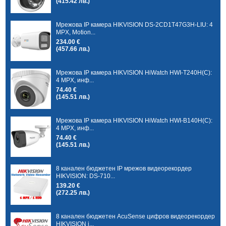
(415.42 лв.)
Мрежова IP камера HIKVISION DS-2CD1T47G3H-LIU: 4
MPX, Motion...
234.00 €
(457.66 лв.)
Мрежова IP камера HIKVISION HiWatch HWI-T240H(C):
4 MPX, инф...
74.40 €
(145.51 лв.)
Мрежова IP камера HIKVISION HiWatch HWI-B140H(C):
4 MPX, инф...
74.40 €
(145.51 лв.)
8 канален бюджетен IP мрежов видеорекордер
HIKVISION: DS-710...
139.20 €
(272.25 лв.)
8 канален бюджетен AcuSense цифров видеорекордер
HIKVISION i...