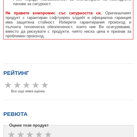
пачове за сигурност.
Не правете компромис със сигурността си.
Оригиналният
продукт с гарантиран софтуерен ъпдейт и официална гаранция
има защитена стойност. Изберете гарантирания произход и
пълната техническа обезпеченост, които ние Ви осигуряваме,
вместо да рискувате с продукти, чиято ниска цена е признак за
проблемен произход.
РЕЙТИНГ
Все още няма оценка
РЕВЮТА
Оцени този продукт