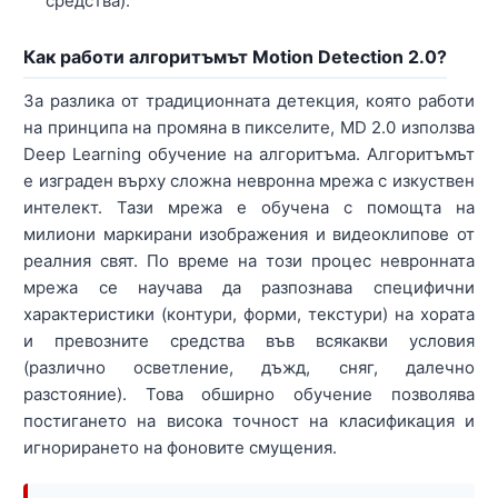
средства).
Как работи алгоритъмът Motion Detection 2.0?
За разлика от традиционната детекция, която работи
на принципа на промяна в пикселите, MD 2.0 използва
Deep Learning обучение на алгоритъма. Алгоритъмът
е изграден върху сложна невронна мрежа с изкуствен
интелект. Тази мрежа е обучена с помощта на
милиони маркирани изображения и видеоклипове от
реалния свят. По време на този процес невронната
мрежа се научава да разпознава специфични
характеристики (контури, форми, текстури) на хората
и превозните средства във всякакви условия
(различно осветление, дъжд, сняг, далечно
разстояние). Това обширно обучение позволява
постигането на висока точност на класификация и
игнорирането на фоновите смущения.