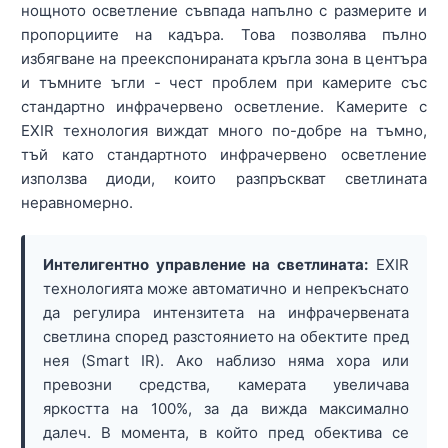
нощното осветление съвпада напълно с размерите и
пропорциите на кадъра. Това позволява пълно
избягване на преекспонираната кръгла зона в центъра
и тъмните ъгли - чест проблем при камерите със
стандартно инфрачервено осветление. Камерите с
EXIR технология виждат много по-добре на тъмно,
тъй като стандартното инфрачервено осветление
използва диоди, които разпръскват светлината
неравномерно.
Интелигентно управление на светлината:
EXIR
технологията може автоматично и непрекъснато
да регулира интензитета на инфрачервената
светлина според разстоянието на обектите пред
нея (Smart IR). Ако наблизо няма хора или
превозни средства, камерата увеличава
яркостта на 100%, за да вижда максимално
далеч. В момента, в който пред обектива се