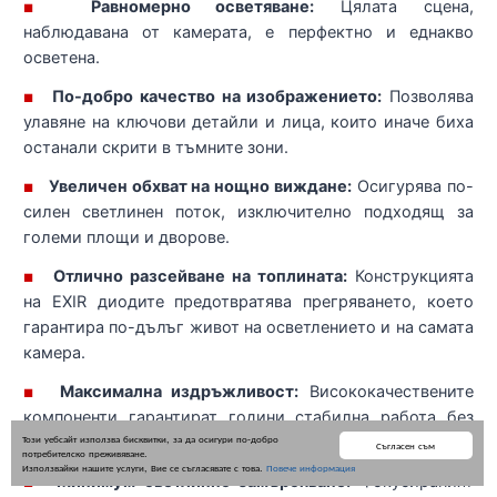
Равномерно осветяване:
Цялата сцена,
■
наблюдавана от камерата, е перфектно и еднакво
осветена.
По-добро качество на изображението:
Позволява
■
улавяне на ключови детайли и лица, които иначе биха
останали скрити в тъмните зони.
Увеличен обхват на нощно виждане:
Осигурява по-
■
силен светлинен поток, изключително подходящ за
големи площи и дворове.
Отлично разсейване на топлината:
Конструкцията
■
на EXIR диодите предотвратява прегряването, което
гарантира по-дълъг живот на осветлението и на самата
камера.
Максимална издръжливост:
Висококачествените
■
компоненти гарантират години стабилна работа без
Този уебсайт използва бисквитки, за да осигури по-добро
деградация на диодите.
Съгласен съм
потребителско преживяване.
Използвайки нашите услуги, Вие се съгласявате с това.
Повече информация
Минимум светлинно замърсяване:
Фокусираният
■