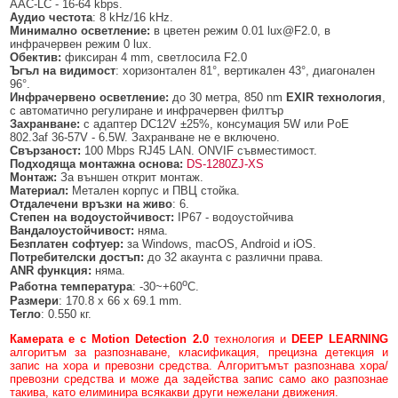
AAC-LC - 16-64 kbps.
Аудио честота
: 8 kHz/16 kHz.
Минимално осветление:
в цветен режим 0.01 lux@F2.0, в
инфрачервен режим 0 lux.
Обектив:
фиксиран 4 mm, светлосила F2.0
Ъгъл на видимост
: хоризонтален 81°, вертикален 43°, диагонален
96°.
Инфрачервено осветление:
до 30 метра, 850 nm
EXIR технология
,
с автоматично регулиране и инфрачервен филтър
Захранване:
с адаптер DC12V ±25%, консумация 5W или PoE
802.3af 36-57V - 6.5W. Захранване не е включено.
Свързаност:
100 Mbps RJ45 LAN. ONVIF съвместимост.
Подходяща монтажна основа:
DS-1280ZJ-XS
Монтаж:
За външен открит монтаж.
Материал:
Метален корпус и ПВЦ стойка.
Отдалечени връзки
на живо
: 6.
Степен на водоустойчивост:
IP67 - водоустойчива
Вандалоустойчивост:
няма.
Безплатен софтуер:
за Windows, macOS, Android и iOS.
Потребителски достъп:
до 32 акаунта с различни права.
ANR функция:
няма.
о
Работна температура
: -30~+60
C.
Размери
: 170.8 x 66 x 69.1 mm.
Тегло
: 0.550 кг.
Камерата е с Motion Detection 2.0
технология и
DEEP LEARNING
алгоритъм за разпознаване, класификация, прецизна детекция и
запис на хора и превозни средства. Алгоритъмът разпознава хора/
превозни средства и може да задейства запис само ако разпознае
такива, като елиминира всякакви други нежелани движения.