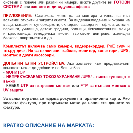
системи с повече или различни камери, вижте другите ни
ГОТОВИ
СИСТЕМИ
или
заявете индивидуална оферта
.
ПРИЛОЖЕНИЕ:
Системата може да се монтира и използва във
всякакви открити и закрити обекти. За видеонаблюдение и охрана на
къщи, магазини, супермаркети, складове, заведения, офиси, хотели,
паркинги, училища, детски градини, болници, бензиностанции, улици
и кръстовища, земеделски имоти, търговски центрове, жилищни
блокове, апартаменти и др.
Комплектът включва само камери, видеорекордер, PoE суич и
твърд диск. Не са включени, кабели, монитор, конектори, UPS,
монтаж и други аксесоари.
ДОПЪЛНИТЕЛНИ УСТРОЙСТВА:
Ако желаете, към предложеният
комплект може да добавите по Ваш избор:
-
МОНИТОР
-
НЕПРЕКЪСВАЕМО ТОКОЗАХРАНВАНЕ /UPS/
-
вижте тук защо е
важно
-
КАБЕЛ
UTP за вътрешен монтаж
или
FTP за външен монтаж с
UV защита
За всяка поръчка се издава документ и гаранционна карта. Ако
желаете фактура, при поръчката може да напишете данните за
фактура.
КРАТКО ОПИСАНИЕ НА МАРКАТА: