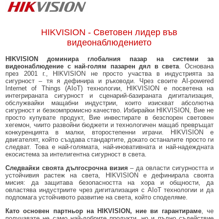
HIKVISION - Световен лидер във
видеонаблюдението
HIKVISION доминира глобалния пазар на системи за
видеонаблюдение с най-голям пазарен дял в света
. Основана
през 2001 г., HIKVISION не просто участва в индустрията за
сигурност – тя я дефинира и ръководи. Чрез своите AI-powered
Internet of Things (AIoT) технологии, HIKVISION е посветена на
интегрираната сигурност и сценарий-базираната дигитализация,
обслужвайки мащабни индустрии, които изискват абсолютна
сигурност и безкомпромисно качество. Избирайки HIKVISION, Вие не
просто купувате продукт, Вие инвестирате в безспорен световен
хегемон, чиито развойни бюджети и технологичен мащаб превръщат
конкуренцията в малки, второстепенни играчи. HIKVISION е
двигателят, който създава стандартите, докато останалите просто ги
следват. Това е най-голямата, най-иновативната и най-надеждната
екосистема за интелигентна сигурност в света.
Следвайки своята дългосрочна визия
– да овласти сигурността и
устойчивия растеж на света, HIKVISION е дефинирала своята
мисия: да защитава безопасността на хора и общности, да
овластява индустриите чрез дигитализация с AIoT технологии и да
подпомага устойчивото развитие на света, който споделяме.
Като основен партньор на HIKVISION, ние ви гарантираме
, че
получавате не само най-добрите продукти, но и пълно съдействие