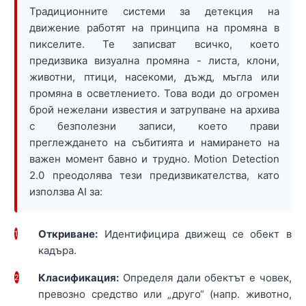
Традиционните системи за детекция на
движение работят на принципа на промяна в
пикселите. Те записват всичко, което
предизвика визуална промяна - листа, клони,
животни, птици, насекоми, дъжд, мъгла или
промяна в осветлението. Това води до огромен
брой нежелани известия и затрупване на архива
с безполезни записи, което прави
преглеждането на събитията и намирането на
важен момент бавно и трудно. Motion Detection
2.0 преодолява тези предизвикателства, като
използва AI за:
Откриване:
Идентифицира движещ се обект в
1
кадъра.
Класификация:
Определя дали обектът е човек,
2
превозно средство или „друго“ (напр. животно,