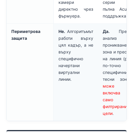
камери
серии им
директно чрез
пълна AcuSe
фърмуера.
поддръжка.
Периметрова
Не.
Алгоритъмът
Да.
Прециз
защита
работи върху
анализ 
цял кадър, а не
проникване
върху
зона и пресич
специфично
на линия (раб
начертани
по-точно 
виртуални
специфични
линии.
тесни зони
може 
включва за
само п
филтрирани
цели
.