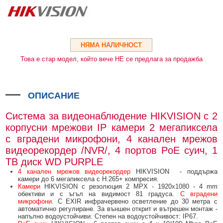
HDMI КАБЕЛИ
МЕТАЛНИ КУТИИ ЗА ЗАХРАНВАНИЯ
POE ИНЖЕКТОРИ
ВИДЕО УДЪЛЖИТЕЛИ, МОДУЛАТОРИ И ДИСТРИБУТОРИ
ГЪВКАВИ ГОФРИРАНИ ТРЪБИ
POE УДЪЛЖИТЕЛИ И POE СПЛИТЕРИ
МИКРОФОНИ И ГОВОРИТЕЛИ ЗА ВИДЕОНАБЛЮДЕНИЕ
УПРАВЛЕНИЯ ЗА ВЪРТЯЩИ КАМЕРИ
НЯМА НАЛИЧНОСТ
ГРЪМОЗАЩИТИ
Това е стар модел, който вече НЕ се предлага за продажба
ОБЕКТИВИ ЗА ОХРАНИТЕЛНИ КАМЕРИ
КОНЕКТОРИ
ОПИСАНИЕ
ПВЦ КУТИИ
Система за видеонаблюдение HIKVISION с 2
МЕТАЛНИ ТАБЛА
корпусни мрежови IP камери 2 мегапиксела
с вградени микрофони, 4 канален мрежов
БЕЗЖИЧНИ МИШКИ И ЕЛЕКТРИЧЕСКИ РАЗКЛОНИТЕЛИ
видеорекордер /NVR/, 4 портов PoE суич, 1
МЕДИА КОНВЕРТОРИ И SFP МОДУЛИ
TB диск WD PURPLE
4 канален мрежов видеорекордер
HIKVISION - поддържа
БЕЗЖИЧНИ АЛАРМЕНИ СИСТЕМИ AJAX
камери до 6 мегапиксела с H.265+ компресия.
Камери
HIKVISION с резолюция 2 MPX - 1920
x1080
- 4 mm
БЕЗЖИЧНИ АЛАРМЕНИ ПАНЕЛИ (ХЪБ) AJAX
БЕЗЖИЧНИ АЛАРМЕНИ СИСТЕМИ HIKVISION AX PRO
обективи и с ъгъл на видимост 81 градуса.
С вградени
микрофони
. С EXIR инфрачервено осветление до 30 метра с
автоматично регулиране. За външен открит и вътрешен монтаж -
БЕЗЖИЧНИ РАЗШИРИТЕЛИ НА ОБХВАТ AJAX
БЕЗЖИЧНИ ПАНЕЛИ HIKVISION AX PRO
КОМУНИКАЦИОННИ ШКАФОВЕ
напълно водоустойчиви. Степен на водоустойчивост: IP67.