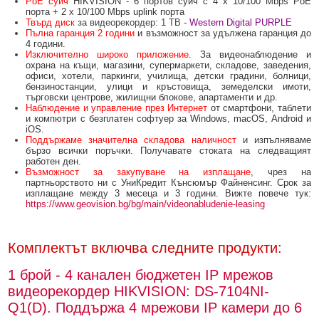
PoE суич
HIKVISION - 6 портов суич с 4 x 10/100 Mbps PoE
БЕЗЖИЧНИ ДЕТЕКТОРИ AJAX
БЕЗЖИЧНИ ДЕТЕКТОРИ ЗА HIKVISION AX PRO
ALFALINE, СТЕННИ/СТОЯЩИ, С ОТВАРЯЕМИ И ЗАКЛЮЧВАЩИ СЕ
АКСЕСОАРИ ЗА КОМУНИКАЦИОННИ ШКАФОВЕ
порта + 2 x 10/100 Mbps uplink порта
СТРАНИЦИ
Твърд диск
за видеорекордер: 1 TB -
Western Digital PURPLE
БЕЗЖИЧНИ ДЕТЕКТОРИ ЗА ПОЖАР, ДИМ, ТОПЛИНА И ВЪГЛЕРОДЕН
БЕЗЖИЧНИ МОДУЛИ И АКСЕСОАРИ ЗА HIKVISION AX PRO
УПОТРЕБЯВАНА ТЕХНИКА
Пълна гаранция 2 години
и възможност за удължена гаранция до
ОКСИД
INTERLINE, СТОЯЩИ - НЕОТВАРЯЕМИ СТРАНИЦИ
4 години.
Изключително широко приложение
. За видеонаблюдение и
КОМПЛЕКТИ БЕЗЖИЧНИ АЛАРМЕНИ СИСТЕМИ AX PRO
охрана на къщи, магазини, супермаркети, складове, заведения,
БЕЗЖИЧНИ КЛАВИАТУРИ AJAX
BETALINE, СТОЯЩИ С ОТВАРЯЕМИ И ЗАКЛЮЧВАЩИ СЕ СТРАНИЦИ
офиси, хотели, паркинги, училища, детски градини, болници,
бензиностанции, улици и кръстовища, земеделски имоти,
БЕЗКОНТАКТНИ RFID КАРТИ И ЧИПОВЕ ЗА КЛАВИАТУРИ
търговски центрове, жилищни блокове, апартаменти и др.
Наблюдение и управление през Интернет
от смартфони, таблети
БЕЗЖИЧНИ ДИСТАНЦИОННИ УПРАВЛЕНИЯ И БУТОНИ
и компютри с безплатен софтуер за Windows, macOS, Android и
iOS.
Поддържаме значителна складова наличност
и изпълняваме
БЕЗЖИЧНИ СИРЕНИ AJAX
бързо всички поръчки. Получавате стоката на следващият
работен ден.
МОДУЛИ ЗА СГРАДНА АВТОМАТИЗАЦИЯ AJAX
Възможност за закупуване на изплащане
, чрез на
партньорството ни с УниКредит Кънсюмър Файненсинг. Срок за
изплащане между 3 месеца и 3 години. Вижте повече тук:
https://www.geovision.bg/bg/main/videonabludenie-leasing
Комплектът включва следните продукти:
1 брой - 4 канален бюджетен IP мрежов
видеорекордер HIKVISION: DS-7104NI-
Q1(D). Поддържа 4 мрежови IP камери до 6