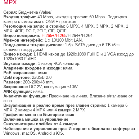
MPX
Серия:
Бюджетна /Value/
Входящ трафик:
40 Mbps, изходящ трафик: 60 Mbps. Поддържа
камери съвместими с ONVIF протокол
Резолюция на запис и стрийм:
6 MPX, 4 MPX, 3 MPX, 2 MPX, 1
MPX, 4CIF, DCIF, 2CIF, CIF, QCIF
Видео компресия:
H.265+/H.265
/H.264+/H.264.
Мрежов интерфейс:
1 x 10/100 Mbit LAN
.
Поддържани твърди дискове:
1 бр. SATA диск до 6 TB /без
включен твърд диск/
Видео изходи:
1 HDMI изход до 1920x1080 FullHD и 1 VGA изход до
1920x1080 FullHD.
Звукови изходи:
1 изход RCA конектор.
Алармени входове и изходи:
няма.
PoE захранване
: няма.
USB портове:
2xUSB 2.0
Размери:
200х200х48 mm.
Захранване:
DC12V, консумация ≤10W.
ANR функция:
няма.
Аналитични функции:
Пресичане на линия, Влизане в/излизане от
зона.
Визуализация в реално време през главен стрийм:
1 камера 6
MPX, 2 камери 4 MPX или 4 камери 2 MPX
Графично меню на Български език
Включена мишка за управление
Синхронизиран плейбек от 4 камери
Наблюдение и управление през Интернет с безплатен софтуер
за
Windows, macOS, Android и iOS.