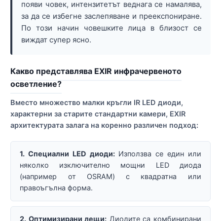
появи човек, интензитетът веднага се намалява,
за да се избегне заслепяване и преекспониране.
По този начин човешките лица в близост се
виждат супер ясно.
Какво представлява EXIR инфрачервеното
осветление?
Вместо множество малки кръгли IR LED диоди,
характерни за старите стандартни камери, EXIR
архитектурата залага на коренно различен подход:
1. Специални LED диоди:
Използва се един или
няколко изключително мощни LED диода
(например от OSRAM) с квадратна или
правоъгълна форма.
2. Оптимизирани лещи:
Диодите са комбинирани