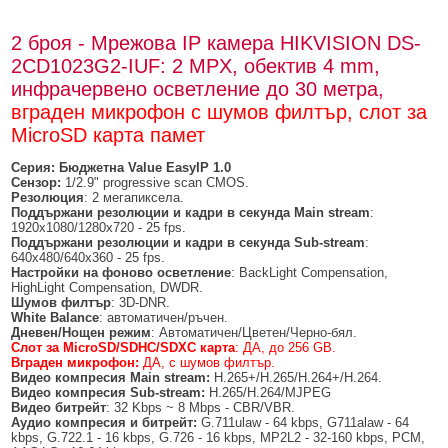
2 броя - Мрежова IP камера HIKVISION DS-
2CD1023G2-IUF: 2 MPX, обектив 4 mm,
инфрачервено осветление до 30 метра,
вграден микрофон с шумов филтър, слот за
MicroSD карта памет
Серия: Бюджетна
Value
EasyIP
1
.0
Сензор:
1/2.9" progressive scan CMOS.
Резолюция
: 2 мегапиксела.
Поддържани резолюции
и кадри в секунда
Main stream
:
1920x1080/1280x720 - 25 fps.
Поддържани резолюции
и кадри в секунда
Sub-stream
:
640x480/640x360 - 25 fps.
Настройки на фоново осветление
: BackLight Compensation,
HighLight Compensation, DWDR.
Шумов филтър
: 3D-DNR.
White Balance
: автоматичен/ръчен.
Дневен/Нощен режим
: Автоматичен/Цветен/Черно-бял.
Слот за MicroSD/SDHC/SDXC карта
: ДА, до 256 GB.
Вграден микрофон:
ДА, с шумов филтър.
Видео компресия
Main stream
:
H.265+/H.265/H.264+/H.264.
Видео компресия
Sub-stream
:
H.265/H.264/MJPEG
Видео битрейт
: 32 Kbps ~ 8 Mbps - CBR/VBR.
Аудио компресия
и битрейт:
G.711ulaw - 64 kbps, G711alaw - 64
kbps, G.722.1 - 16 kbps, G.726 - 16 kbps, MP2L2 - 32-160 kbps, PCM,