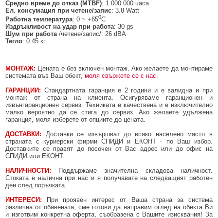
Средно време до отказ (MTBF)
: 1 000 000 часа
Ел. консумация при четене/запис
: 3.8 Watt
0
Работна температура
: 0 ~ +65
C
Издръжливост на удар при работа
: 30 gs
Шум при работа
/четене/запис/: 26 dBA
Тегло
: 0.45 кг.
МОНТАЖ:
Цената e без включен монтаж. Ако желаете да монтираме
системата във Ваш обект,
моля свържете се с нас
.
ГАРАНЦИИ:
Стандартната гаранция е 2 години и е валидна и при
монтаж от страна на клиента. Осигуряваме гаранционен и
извънгаранционен сервиз. Техниката е качествена и е изключително
малко вероятно да се стига до сервиз. Ако желаете удължена
гаранция, моля изберете от опциите до цената.
ДОСТАВКИ:
Доставки се извършват до всяко населено място в
страната с куриерски фирми СПИДИ и ЕКОНТ - по Ваш избор.
Доставките се правят до посочен от Вас адрес или до офис на
СПИДИ или ЕКОНТ.
НАЛИЧНОСТИ:
Поддържаме значителна складова наличност.
Стоката е налична при нас и я получавате на следващият работен
ден след поръчката.
ИНТЕРЕСИ:
При проявен интерес от Ваша страна за система
различна от обявената, сме готови да направим оглед на обекта Ви
и изготвим конкретна оферта, съобразена с Вашите изисквания! За