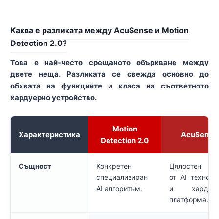
Каква е разликата между AcuSense и Motion
Detection 2.0?
Това е най-често срещаното объркване между
двете неща. Разликата се свежда основно до
обхвата на функциите и класа на съответното
хардуерно устройство.
Motion
Характеристика
AcuSense
Detection 2.0
Същност
Конкретен
Цялостен па
специализиран
от AI техноло
AI алгоритъм.
и хардуер
платформа.