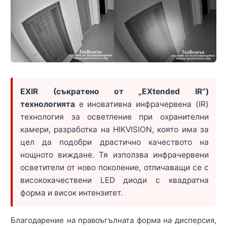
EXIR (съкратено от „EXtended IR“)
технологията
е иновативна инфрачервена (IR)
технология за осветление при охранителни
камери, разработка на HIKVISION, която има за
цел да подобри драстично качеството на
нощното виждане. Тя използва инфрачервени
осветители от ново поколение, отличаващи се с
висококачествени LED диоди с квадратна
форма и висок интензитет.
Благодарение на правоъгълната форма на дисперсия,