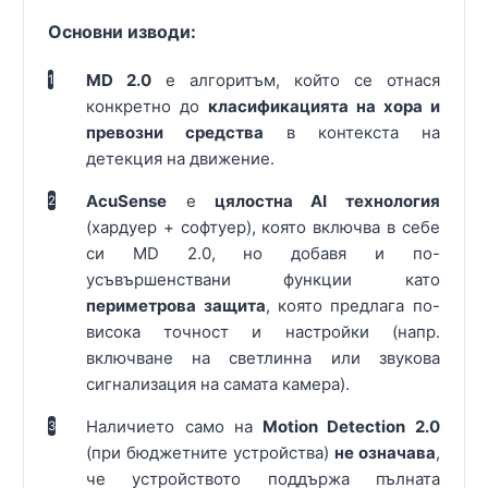
Основни изводи:
MD 2.0
е алгоритъм, който се отнася
1
конкретно до
класификацията на хора и
превозни средства
в контекста на
детекция на движение.
AcuSense
е
цялостна AI технология
2
(хардуер + софтуер), която включва в себе
си MD 2.0, но добавя и по-
усъвършенствани функции като
периметрова защита
, която предлага по-
висока точност и настройки (напр.
включване на светлинна или звукова
сигнализация на самата камера).
Наличието само на
Motion Detection 2.0
3
(при бюджетните устройства)
не означава
,
че устройството поддържа пълната