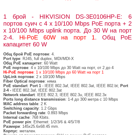
1 брой - HIKVISION DS-3E0106HP-E: 6
портов суич с 4 x 10/100 Mbps PoE порта + 2
x 10/100 Mbps uplink порта. До 30 W на порт
2-4.
Hi-PoE 60W на порт 1
. Общ PoE
капацитет 60 W
Общ брой
PoE
портове
: 4.
Port type
: RJ45, full duplex, MDI/MDI-X
Общ
PoE
капацитет
: 60 Watt
PoE
портове
: 4 x 10/100 Mbps до 30 Watt на порт, от 2 до 4
Hi-PoE
портове
: 1 x 10/100 Mbps до 60 Watt на порт 1
UpLink
портове
: 2 x 10/100 Mbps
Fiber Optical
портове
: няма
PoE standart
:
Port 1
- IEEE 802.3af, IEEE 802.3at, IEEE 802.bt;
Port
2-4 -
IEEE 802.3af, IEEE 802.3at
Network standart
: IEEE 802.3, IEEE 802.3u, IEEE 802.3x
Ports long distance transmission
: 1-4 до 300 метра с 10 Mbps
MAC address table
: 2 K
Switching capacity
: 1.2 Gbps
Packet forwarding rate
: 0.893 Mbps
Internal cache
: 768 Kbits.
PoE power pin
: Ethernet: 1/2/3/6 & 4/5/7/8
Размери
: 145x25.6x68.45 mm.
Корпус
: метален.