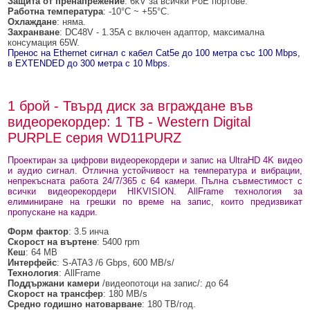
Защита от пренапрежение
: 6kV за всички PoE портове.
Работна температура
: -10°C ~ +55°C.
Охлаждане
: няма.
Захранване
: DC48V - 1.35A с включен адаптор, максимална
консумация 65W.
Пренос на Ethernet сигнал с кабел Cat5e до 100 метра със 100 Mbps,
в EXTENDED до 300 метра с 10 Mbps.
1 брой - Твърд диск за вграждане във
видеорекордер: 1 TB - Western Digital
PURPLE серия WD11PURZ
Проектиран за цифрови видеорекордери и запис на UltraHD 4K видео
и аудио сигнал. Отлична устойчивост на температура и вибрации,
непрекъсната работа 24/7/365 с 64 камери. Пълна съвместимост с
всички видеорекордери HIKVISION. AllFrame технология за
елиминиране на грешки по време на запис, които предизвикат
пропускане на кадри.
Форм фактор
: 3.5 инча
Скорост на въртене
: 5400 rpm
Кеш
: 64 MB
Интерфейс
: S-ATA3 /6 Gbps, 600 MB/s/
Технология
: AllFrame
Поддържани камери
/видеопотоци на запис/: до 64
Скорост на трансфер
: 180 MB/s
Средно годишно натоварване
: 180 TB/год.