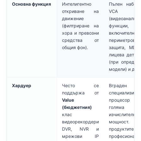
Основна функция
Интелигентно
Пълен набор
откриване на
VCA
движение
(видеоанализ)
(филтриране на
функции,
хора и превозни
включително
средства от
периметрова
общия фон).
защита, MD 2
лицева детек
(при определ
модели) и др.
Хардуер
Често се
Вграден
поддържа от
специализира
Value
процесор
(бюджетния)
голяма
клас
изчислителна
видеорекордери
мощност. С
DVR, NVR и
продуктите
мрежови IP
професионалн