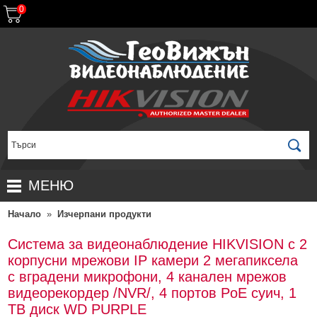
0
МЕНЮ
Начало
»
Изчерпани продукти
НАЧАЛО
ПРОДУКТИ
Система за видеонаблюдение HIKVISION с 2
корпусни мрежови IP камери 2 мегапиксела
ЗА ДИСТРИБУТОРИ
ПРОМОЦИИ
с вградени микрофони, 4 канален мрежов
ГАРАНЦИОННИ УСЛОВИЯ
НОВИ ПРОДУКТИ
видеорекордер /NVR/, 4 портов PoE суич, 1
TB диск WD PURPLE
ДОСТАВКИ
КОМПЛЕКТИ ЗА ВИДЕОНАБЛЮДЕНИЕ