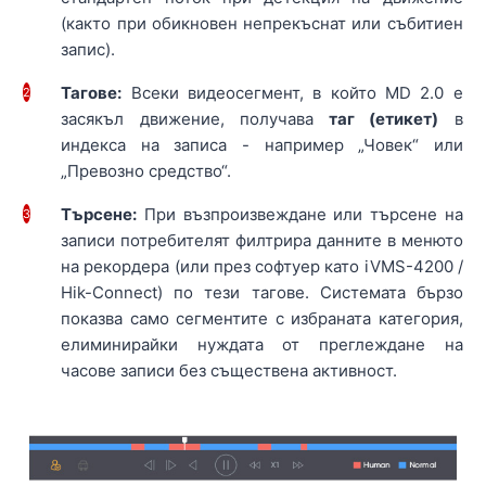
(както при обикновен непрекъснат или събитиен
запис).
Тагове:
Всеки видеосегмент, в който MD 2.0 е
2
засякъл движение, получава
таг (етикет)
в
индекса на записа - например „Човек“ или
„Превозно средство“.
Търсене:
При възпроизвеждане или търсене на
3
записи потребителят филтрира данните в менюто
на рекордера (или през софтуер като iVMS-4200 /
Hik-Connect) по тези тагове. Системата бързо
показва само сегментите с избраната категория,
елиминирайки нуждата от преглеждане на
часове записи без съществена активност.