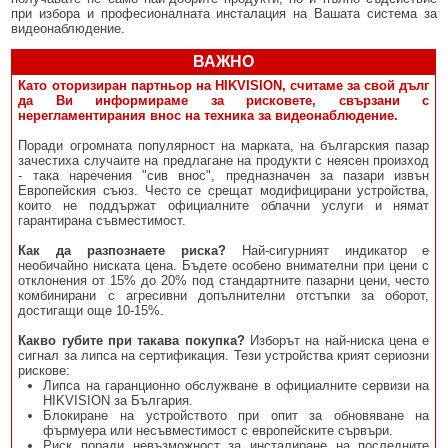
при избора и професионалната инсталация на Вашата система за
видеонаблюдение.
ВАЖНО
Като оторизиран партньор на HIKVISION, считаме за свой дълг
да Ви информираме за рисковете, свързани с
нерегламентирания внос на техника за видеонаблюдение.
Поради огромната популярност на марката, на българския пазар
зачестиха случаите на предлагане на продукти с неясен произход
- така наречения "сив внос", предназначен за пазари извън
Европейския съюз. Често се срещат модифицирани устройства,
които не поддържат официалните облачни услуги и нямат
гарантирана съвместимост.
Как да разпознаете риска?
Най-сигурният индикатор е
необичайно ниската цена. Бъдете особено внимателни при цени с
отклонения от 15% до 20% под стандартните пазарни цени, често
комбинирани с агресивни допълнителни отстъпки за оборот,
достигащи още 10-15%.
Какво губите при такава покупка?
Изборът на най-ниска цена е
сигнал за липса на сертификация. Тези устройства крият сериозни
рискове:
Липса на гаранционно обслужване в официалните сервизи на
HIKVISION за България.
Блокиране на устройството при опит за обновяване на
фърмуера или несъвместимост с европейските сървъри.
Риск поради невъзможност за инсталиране на последните