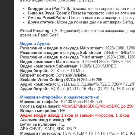
върху видео потока (On-Screen Display):
Координати (Pan/Tilt):
Показва точния хоризонтален и верти
Ниво на Зуум (Zoom):
Показва текущото ниво на оптичен 
Име на Preset/Patrol:
Показва името или номерът на текуща
Други статуси:
Може да показва дали е активиран Defog
Preset Freezing
:
ДА. Видеоизображението се замразява (спира
време на Patrol Scan.
Видео и Аудио:
Резолюции
и кадри в секунда
Main stream
: 1920x1080, 1280
Резолюции
и кадри в секунда
Sub-stream
: 704x576, 640x480
Резолюции
и кадри в секунда
Third stream
: 1920x1080, 128
Видео компресия
Main stream
: H.265+/H.265/H.264+/H.264.
Видео компресия
Sub-stream
: H.265/H.264/MJPEG.
Видео битрейт
: 32 Kbps ~ 16 Mbps.
Битрейт контрол
: Constant/Variable.
Scalable Video Coding (SVC):
H.264 и H.265.
Аудио компресия:
G.711alaw/G.711ulaw/G.722/G.726/MP2L2/
Аудио битрейт
: 64 Kbps (G.711), 16 Kbps (G.722.1), 16 Kbps (
Мрежови интерфейси и характеристики:
Мрежов интерфейс
: 10/100 Mbps RJ-45 port.
Слот за карта памет
:
MicroSD/MicroSDHC/MicroSDXC до 256
Вграден микрофон:
НЕ.
Аудио вход и изход
: 1 вход за външен микрофон, 1 изход.
Алармен вход и изход
: НЕ.
Бутон за нулиране
: НЕ.
API:
ONVIF, ISAPI, SDK, ISUP.
Мрежови протоколи
: TCP/IP, ICMP, HTTP, HTTPS, FTP, DHCP