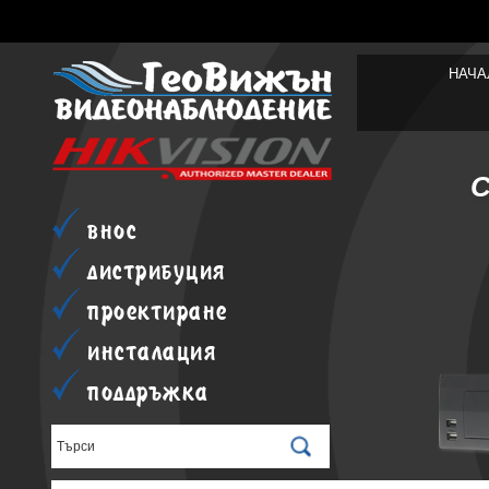
НАЧА
внос
дистрибуция
проектиране
инсталация
поддръжка