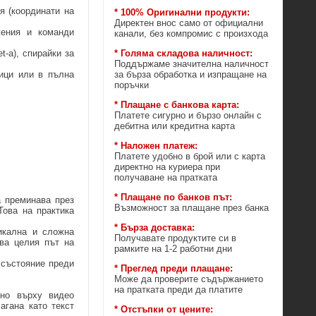
я (координати на
* 100% Оригинални продукти:
Директен внос само от официални
жения и команди
канали, без компромис с произхода
* Голяма складова наличност:
t-а), спирайки за
Поддържаме значителна наличност
за бърза обработка и изпращане на
ици или в пълна
поръчки
* Плащане с банкова карта:
Платете сигурно и бързо онлайн с
дебитна или кредитна карта
* Наложен платеж:
Платете удобно в брой или с карта
директно на куриера при
получаване на пратката
* Плащане по банков път:
а преминава през
Възможност за плащане през банка
Това на практика
* Бърза доставка:
икална и сложна
Получавате продуктите си в
сва целия път на
рамките на 1-2 работни дни
 състояние преди
* Преглед преди плащане:
Може да проверите съдържанието
на пратката преди да платите
тно върху видео
агана като текст
* Отстъпки от цените: