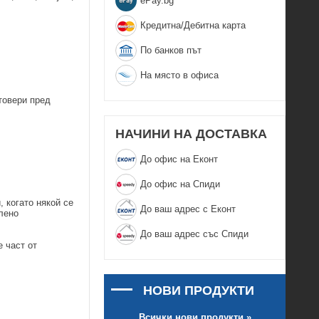
еPay.bg
Кредитна/Дебитна карта
По банков път
На място в офиса
товери пред
НАЧИНИ НА ДОСТАВКА
До офис на Еконт
До офис на Спиди
, когато някой се
До ваш адрес с Еконт
лено
До ваш адрес със Спиди
е част от
НОВИ ПРОДУКТИ
Всички нови продукти »