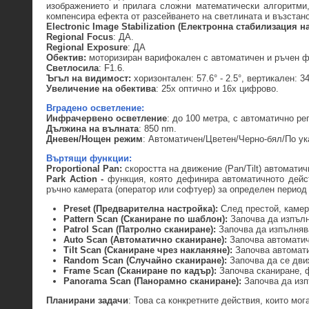
изображението и прилага сложни математически алгоритми
компенсира ефекта от разсейването на светлината и възстано
Electronic Image Stabilization (Електронна стабилизация н
Regional Focus
: ДА.
Regional Exposure
: ДА
Обектив:
моторизиран варифокален с автоматичен и ръчен ф
Светлосила
: F1.6.
Ъгъл на видимост:
хоризонтален: 57.6° - 2.5°, вертикален: 34.
Увеличение на обектива
: 25х оптично и 16х цифрово.
Вградено осветление:
Инфрачервено осветление
: до 100 метра, с автоматично ре
Дължина на вълната
: 850 nm.
Дневен/Нощен режим
: Автоматичен/Цветен/Черно-бял/По у
Въртящи функции:
Proportional Pan:
скоростта на движение (Pan/Tilt) автомати
Park Action
-
функция, която дефинира автоматичното дейст
ръчно камерата (оператор или софтуер) за определен период 
Preset (Предварителна настройка):
След престой, камер
Pattern Scan (Сканиране по шаблон):
Започва да изпълн
Patrol Scan (Патролно сканиране):
Започва да изпълнява
Auto Scan (Автоматично сканиране):
Започва автоматич
Tilt Scan (Сканиране чрез накланяне):
Започва автомати
Random Scan (Случайно сканиране):
Започва да се дви
Frame Scan (Сканиране по кадър):
Започва сканиране, 
Panorama Scan (Панорамно сканиране):
Започва да изп
Планирани задачи
: Това са конкретните действия, които мо