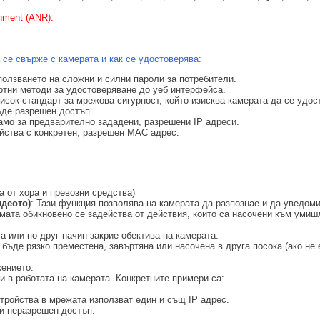
hment (ANR).
 се свърже с камерата и как се удостоверява:
ползването на сложни и силни пароли за потребители.
ртни методи за удостоверяване до уеб интерфейса.
Висок стандарт за мрежова сигурност, който изисква камерата да се удос
ъде разрешен достъп.
амо за предварително зададени, разрешени IP адреси.
ойства с конкретен, разрешен MAC адрес.
 от хора и превозни средства)
идеото)
: Тази функция позволява на камерата да разпознае и да уведоми
мата обикновено се задейства от действия, които са насочени към умиш
са или по друг начин закрие обектива на камерата.
 бъде рязко преместена, завъртяна или насочена в друга посока (ако не 
ението.
и в работата на камерата. Конкретните примери са:
стройства в мрежата използват един и същ IP адрес.
ли неразрешен достъп.