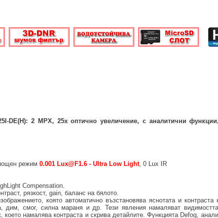
5I-DE(H)
:
2
MPX
,
25x оптично увеличение
,
с аналитични функции
 нощен режим
0.001
L
ux@F1.6 -
Ultra Low Light
, 0 Lux IR
ighLight Compensation.
нтраст, рязкост, gain, баланс на бялото.
ображението, която автоматично възстановява яснотата и контраста 
, дим, смог, силна мараня и др. Тези явления намаляват видимостта
, което намалява контраста и скрива детайлите. Функцията Defog, анал