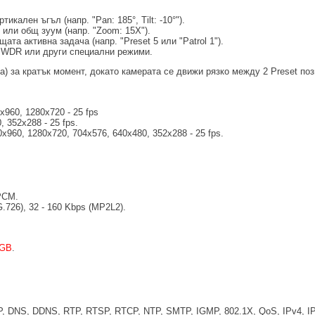
кален ъгъл (напр. "Pan: 185°, Tilt: -10°").
или общ зуум (напр. "Zoom: 15X").
та активна задача (напр. "Preset 5 или "Patrol 1").
, WDR или други специални режими.
) за кратък момент, докато камерата се движи рязко между 2 Preset поз
х960, 1280х720 - 25 fps
, 352x288 - 25 fps.
0х960, 1280x720, 704х576, 640x480, 352x288 - 25 fps.
PCM.
G.726), 32 - 160 Kbps (MP2L2).
 GB
.
, DNS, DDNS, RTP, RTSP, RTCP, NTP, SMTP, IGMP, 802.1X, QoS, IPv4, IPv