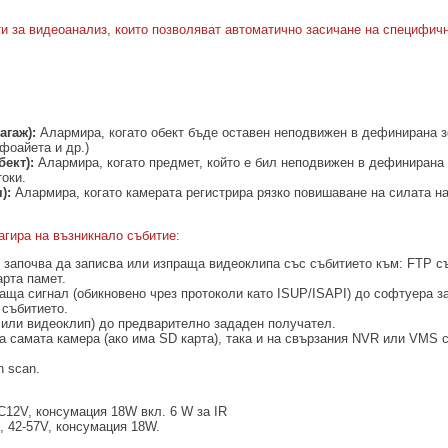
и за видеоанализ, които позволяват автоматично засичане на специфичн
агаж)
:
Алармира, когато обект бъде оставен неподвижен в дефинирана з
фоайета и др.)
бект)
:
Алармира, когато предмет, който е бил неподвижен в дефинирана 
оки.
я)
:
Алармира, когато камерата регистрира рязко повишаване на силата на 
агира на възникнало събитие:
о започва да записва или изпраща видеоклипа със събитието към: FTP 
арта памет.
раща сигнал (обикновено чрез протоколи като ISUP/ISAPI) до софтуера з
 събитието.
 или видеоклип) до предварително зададен получател.
на самата камера (ако има SD карта), така и на свързания NVR или VMS 
rn scan.
12V, консумация 18W вкл. 6 W за IR
4, 42-57V, консумация 18W.