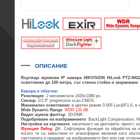
ОПИСАНИЕ
Въртяща м
режова IP камера HIKVISION
HiLook PTZ-N422
осветление до 100 метра
, със стенна стойка и захранване
Камера и обектив:
Резолюция
: 2 мегапиксела 1920x1080 px.
Сензор:
1/2.8" progressive scan CMOS.
Минимално осветление:
в цветен режим 0.005 Lux@F1.6, в
Wide Dynamic Range
:
WDR 120 dB
.
Видео шумов филтър
: 3D-DNR.
Подобряване на изображението
: BackLight Compensation, H
Настройки на картината
: наситеност на цветовете, яркост, ко
Функция Defog:
ДА. Софтуерна функция за обработка на из
когато те са замъглени от атмосферни явления като мъгла
светлината и придават на изображението бял или сив оттенък