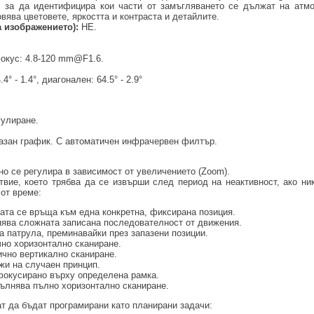
, за да идентифицира кои части от замъгляването се дължат на атм
вява цветовете, яркостта и контраста и детайлите.
а изображението):
НЕ.
окус: 4.8-120 mm@F1.6.
4° - 1.4°, диагонален: 64.5° - 2.9°
гулиране.
казан график. С автоматичен инфрачервен филтър.
чно се регулира в зависимост от увеличението (Zoom).
вие, което трябва да се извърши след период на неактивност, ако ни
от време:
ата се връща към една конкретна, фиксирана позиция.
ява сложната записана последователност от движения.
 патрула, преминавайки през запазени позиции.
но хоризонтално сканиране.
чно вертикално сканиране.
жи на случаен принцип.
фокусирано върху определена рамка.
ълнява пълно хоризонтално сканиране.
гат да бъдат програмирани като планирани задачи: