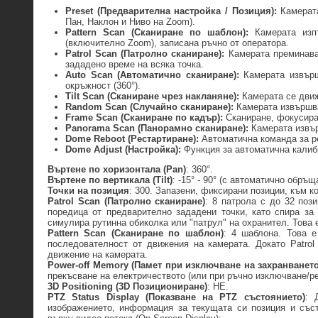
Preset (Предварителна настройка / Позиция):
Камерата
Пан, Наклон и Ниво на Zoom).
Pattern Scan (Сканиране по шаблон):
Камерата изпъ
(включително Zoom), записана ръчно от оператора.
Patrol Scan (Патролно сканиране):
Камерата преминава п
зададено време на всяка точка.
Auto Scan (Автоматично сканиране):
Камерата извърш
окръжност (360°).
Tilt Scan (Сканиране чрез накланяне):
Камерата се движ
Random Scan (Случайно сканиране):
Камерата извършва
Frame Scan (Сканиране по кадър):
Сканиране, фокусира
Panorama Scan (Панорамно сканиране):
Камерата извър
Dome Reboot (Рестартиране):
Автоматична команда за р
Dome Adjust (Настройка):
Функция за автоматична калиб
Въртене по хоризонтала
(Pan)
: 360°.
Въртене по вертикала
(Tilt)
: -15° - 90° (с автоматично обръщ
Точки на позиция
: 300. Запазени, фиксирани позиции, към к
Patrol Scan (Патролно сканиране)
: 8 патрола с до 32 поз
поредица от предварително зададени точки, като спира за
симулира рутинна обиколка или "патрул" на охранител. Това
Pattern Scan (Сканиране по шаблон)
: 4 шаблона. Това 
последователност от движения на камерата. Докато Patrol
движение на камерата.
Power-off Memory (Памет при изключване на захранването
прекъсване на електричеството (или при ръчно изключване/ре
3D Positioning (3D Позициониране)
: НЕ.
PTZ Status Display (Показване на PTZ състоянието)
: 
изображението, информация за текущата си позиция и съст