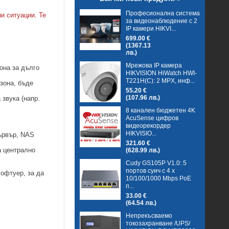
Професионална система
и ситуации. Те
за видеонаблюдение с 2
IP камери HIKVI...
699.00 €
(1367.13
лв.)
Мрежова IP камера
она за дълго
HIKVISION HiWatch HWI-
T221H(C): 2 MPX, инф...
зона, бъде
55.20 €
(107.96 лв.)
звука (напр.
8 канален бюджетен 4K
AcuSense цифров
видеорекордер
HIKVISIO...
сървър, NAS
321.60 €
а централно
(628.99 лв.)
Cudy GS105P V1.0: 5
портов суич с 4 x
софтуер, за да
10/100/1000 Mbps PoE
п...
33.00 €
(64.54 лв.)
Непрекъсваемо
токозахранване /UPS/