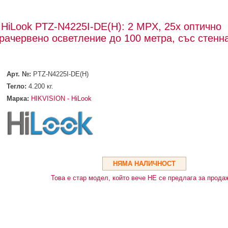
HiLook PTZ-N4225I-DE(H): 2 MPX, 25x оптично
рачервено осветление до 100 метра, със стенна
Арт. №:
PTZ-N4225I-DE(H)
Тегло:
4.200
кг.
Марка:
HIKVISION - HiLook
НЯМА НАЛИЧНОСТ
Това е стар модел, който вече НЕ се предлага за прода