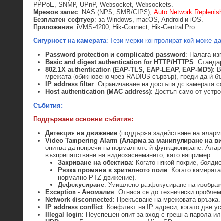
PPPoE, SNMP, UPnP, Websocket, Websockets.
Мрежов запис
: NAS (NPS, SMB/CIPS),
Auto Network Replenis
Безплатен софтуер
: за Windows, macOS, Android и iOS.
Приложения
: iVMS-4200, Hik-Connect, Hik-Central Pro.
Сигурност на камерата
: Тези мерки контролират кой може да
Password protection и complicated password
: Налага из
Basic and digest authentication for HTTP/HTTPS
: Станда
802.1X authentication (EAP-TLS, EAP-LEAP, EAP-MD5)
: 
мрежата (обикновено чрез RADIUS сървър), преди да ѝ б
IP address filter
: Ограничаване на достъпа до камерата с
Host authentication (MAC address)
: Достъп само от устр
Събития:
Поддържани основни събития:
Детекция на движение
(поддържа задействане на аларма
Video Tampering Alarm (Аларма за манипулиране на в
опитва да попречи на нормалното й функциониране. Алар
възпрепятстване на видеозаснемането, като например:
Закриване на обектива
: Когато някой покрие, бояди
Рязка промяна в зрителното поле
: Когато камерата
нормално PTZ движение).
Дефокусиране
: Умишлено разфокусиране на изображ
Exception
-
Аномалия
: Отнася се до технически проблем
Network disconnected
: Прекъсване на мрежовата връзка.
IP address conflict
: Конфликт на IP адреси, когато две у
Illegal login
: Неуспешен опит за вход с грешна парола и