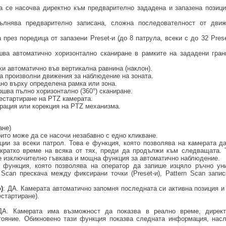
 се насочва директно към предварително зададена и запазена позици
лнява предварително записана, сложна последователност от дви
рез поредица от запазени Preset-и (до 8 патрула, всеки с до 32 Prese
ва автоматично хоризонтално сканиране в рамките на зададени гран
и автоматично във вертикална равнина (наклон).
 произволни движения за наблюдение на зоната.
но върху определена рамка или зона.
шва пълно хоризонтално (360°) сканиране.
естартиране на PTZ камерата.
рация или корекция на PTZ механизма.
ане)
оито може да се насочи незабавно с едно кликване.
иции за всеки патрол. Това е функция, която позволява на камерата д
 кратко време на всяка от тях, преди да продължи към следващата. 
 е изключително гъвкава и мощна функция за автоматично наблюдение.
е функция, която позволява на оператор да запише изцяло ръчно ун
 Scan прескача между фиксирани точки (Preset-и), Pattern Scan запи
)
: ДА. Камерата автоматично запомня последната си активна позиция и
стартиране).
ДА. Камерата има възможност да показва в реално време, дирек
ояние. Обикновено тази функция показва следната информация, насл