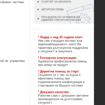
СОФТУЕР ЗА HIKVISION
осферни частици,
АВТОРСКИ ПРАВА
ПРОЦЕДУРА ПО НУЛИРАНЕ НА
АДМИНИСТРАТОРСКИ ПАРОЛИ
* Лидер с над 25 години опит:
Ние сме утвърден експерт във
видеонаблюдението, което Ви
гарантира дългосрочна поддръжка
и сигурност в покупката
* Експертна консултация:
кой не управлява
Адекватна професионална помощ
при избор на продукт
* Директна помощ за старт:
Свържете се с нас за бърза и
ефективна помощ при
първоначалната конфигурация и
стартиране на Вашата система
* Доказано качество:
Работим само с доказани световни
производители за дълготрайна
сигурност