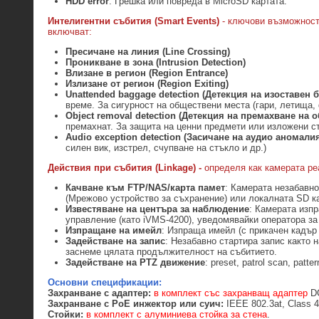
HDD error
: Грешка или повреда в MicroSD картата.
Интелигентни събития (Smart Events)
- ключови възможност
включват:
Пресичане на линия (Line Crossing)
Проникване в зона (Intrusion Detection)
Влизане в регион (Region Entrance)
Излизане от регион (Region Exiting)
Unattended baggage detection (Детекция на изоставен б
време. За сигурност на обществени места (гари, летища, 
Object removal detection (Детекция на премахване на о
премахнат. За защита на ценни предмети или изложени ст
Audio exception detection (Засичане на аудио аномали
силен вик, изстрел, счупване на стъкло и др.)
Действия при събития
(
Linkage
) -
определя как камерата ре
Качване към FTP/NAS/карта памет
: Камерата незабавн
(Мрежово устройство за съхранение) или локалната SD к
Известяване на центъра за наблюдение
: Камерата изп
управление (като iVMS-4200), уведомявайки оператора за
Изпращане на имейл
: Изпраща имейл (с прикачен кадър
Задействане на запис
: Незабавно стартира запис както 
заснеме цялата продължителност на събитието.
Задействане на
PTZ
движение
: preset, patrol scan, patte
Основни спецификации:
Захранване с адаптер:
в комплект със захранващ адаптер
DC
Захранване с
PoE инжектор или суич:
IEEE 802.3at, Class 
Стойки:
в комплект с алуминиева стойка за стена
.