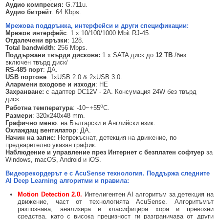
Аудио компресия:
G.711u.
Аудио битрейт
: 64 Kbps.
Мрежова поддръжка
,
интерфейси и други спецификации
:
Мрежов интерфейс
: 1 x 10/100/1000 Mbit RJ-45.
Отдалечени връзки
: 128.
Total bandwidth
: 256 Mbps.
Поддържани твърди дискове:
1 x SATA диск до
1
2
TB
/без
включен твърд диск/
RS-485
порт
: ДА.
USB портове
: 1xUSB 2.0 & 2xUSB 3.0.
Алармени входове и изходи
: НЕ
Захранване:
с адаптер DC12V - 2A. Консумация 24W без твърд
диск.
о
Работна температура
: -10~+55
C.
Размери
: 320x240x48 mm.
Графично меню
: на Български и Английски език.
Охлаждащ вентилатор
: ДА.
Начин на запис:
Непрекъснат, детекция на движение, по
предварително указан график.
Наблюдение и управление през Интернет с безплатен софтуер
за
Windows, macOS, Android и iOS.
Видеорекордерът е с AcuSense технология. Поддържа следните
AI
Deep Learning алгоритми и правила:
Motion Detection
2
.0.
Интелигентен AI алгоритъм за детекция на
движение, част от технологията AcuSense. Алгоритъмът
разпознава, анализира и класифицира хора и превозни
средства, като с висока прецизност ги разграничава от други