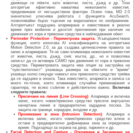
движещи се обекти, като животни, листа, дъжд и др. Този
алгоритъм ефективно намалява нежеланите известия,
предизвикани от несъществени фактори. Освен това, MD 2.0
значително улеснява работата с функцията AcuSearch,
позволявайки бързо търсене на видеозаписи по изображение.
Алгоритъмът поддържа алармиране и известяване в реално
време през мобилни и десктоп приложения при наличие на
движения от хора и превозни средства в наблюдавания обект.
Perimeter Protection - Периметрова защита.
Усъвършенствана
функция, която използва AI класификацията на алгоритъма
Motion Detection 2.0, за да създава целенасочени правила за
запис и алармиране. Тя не само елиминира нежеланите известия
от животни, листа, дъжд, сняг, мъгла, др., но и позволява
записът да се активира САМО при движения от хора и превозни
средства. Периметровата защита има опция за настройка на
"чувствителност" указваща размера на обектите и "време"
указвщо колко секунди човекът или превозното средство трябва
да се задържи в зоната. Така известието, алармата и записа са
много по-точни, което елиминира случайни преминавания и
гарантира, че всяко събитие е действително важно.
Включва
следните правила:
Пресичане на линия (Line Crossing)
: Алармира и включва
запис, когато човек/превозно средство пресече виртуално
начертана линия в предварително зададена посока. За
защита на граници, коридори, входове и др.
Проникване в зона (Intrusion Detection)
: Алармира и
включва запис, когато човек/превозно средство влезе и
остане в предварително дефинирана зона за определено
време. Подходящо за охрана на двор, паркинги и др.
Facial Detection and Capture
- Откриване и Заснемане на