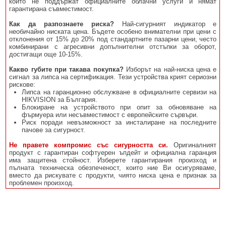
които не поддържат официалните облачни услуги и нямат
гарантирана съвместимост.
Как да разпознаете риска?
Най-сигурният индикатор е
необичайно ниската цена. Бъдете особено внимателни при цени с
отклонения от 15% до 20% под стандартните пазарни цени, често
комбинирани с агресивни допълнителни отстъпки за оборот,
достигащи още 10-15%.
Какво губите при такава покупка?
Изборът на най-ниска цена е
сигнал за липса на сертификация. Тези устройства крият сериозни
рискове:
Липса на гаранционно обслужване в официалните сервизи на
HIKVISION за България.
Блокиране на устройството при опит за обновяване на
фърмуера или несъвместимост с европейските сървъри.
Риск поради невъзможност за инсталиране на последните
пачове за сигурност.
Не правете компромис със сигурността си.
Оригиналният
продукт с гарантиран софтуерен ъпдейт и официална гаранция
има защитена стойност. Изберете гарантирания произход и
пълната техническа обезпеченост, които ние Ви осигуряваме,
вместо да рискувате с продукти, чиято ниска цена е признак за
проблемен произход.