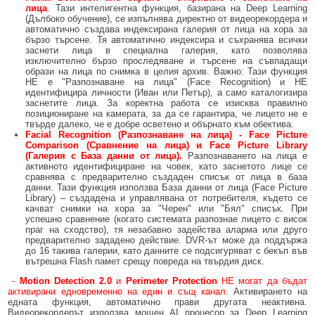
ли
ца
. Тази интелигентна функция, базирана на Deep Learning
(Дълбоко обучение), се изпълнява директно от видеорекордера и
автоматично създава индексирана галерия от лица на хора за
бързо търсене. Тя автоматично индексира и съхранява всички
заснети лица в специална галерия, като позволява
изключително бързо проследяване и търсене на съвпадащи
образи на лица по снимка в целия архив. Важно: Тази функция
НЕ е "Разпознаване на лица" (Face Recognition) и НЕ
идентифицира личности (Иван или Петър), а само каталогизира
заснетите лица. За коректна работа се изисква правилно
позициониране на камерата, за да се гарантира, че лицето не е
твърде далеко, че е добре осветено и обърнато към обектива.
Facial Recognition
(
Разпознаване на лица
)
- Face Picture
Comparison
(
Сравнение на лица
)
и Face Picture Library
(Галерия с База данни от лица).
Разпознаването на лица е
активното идентифициране на човек, като заснетото лице се
сравнява с предварително създаден списък от лица в база
данни. Тази функция използва База данни от лица (Face Picture
Library) – създадена и управлявана от потребителя, където се
качват снимки на хора за "Черен" или "Бял" списък. При
успешно сравнение (когато системата разпознае лицето с висок
праг на сходство), тя незабавно задейства аларма или друго
предварително зададено действие. DVR-ът може да поддържа
до 16 такива галерии, като данните се подсигуряват с бекъп във
вътрешна Flash памет срещу повреда на твърдия диск.
-
Motion Detection 2.0
и
Perimeter Protection
НЕ могат да бъдат
активирани едновременно на един и същ канал.
Активирането на
едната функция, автоматично прави другата неактивна.
Видеорекордерът използва мощен AI процесор за Deep Learning