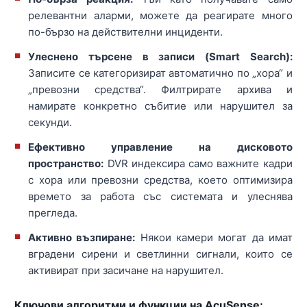
релевантни аларми, можете да реагирате много
по-бързо на действителни инциденти.
Улеснено търсене в записи (Smart Search):
Записите се категоризират автоматично по „хора“ и
„превозни средства“. Филтрирате архива и
намирате конкретно събитие или нарушител за
секунди.
Ефективно управление на дисковото
пространство:
DVR индексира само важните кадри
с хора или превозни средства, което оптимизира
времето за работа със системата и улеснява
прегледа.
Активно възпиране:
Някои камери могат да имат
вградени сирени и светлинни сигнали, които се
активират при засичане на нарушител.
Ключови алгоритми и функции на AcuSense: