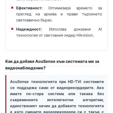
Ефективност:
Оптимизира времето за
преглед на архива и прави търсенето
светкавично бързо.
Надеждност:
Използва доказани AI
технологии от световния лидер Hikvision.
Как да добавя AcuSense към системата ми за
видеонаблюдение?
AcuSense технологията при HD-TVI системите
се поддържа само от видеорекордерите. Ако
имате по-стара система или такава без
съвременните интелигентни алгоритми,
единственият начин да добавите технологията
е като смените видеорекордера си с такъв с