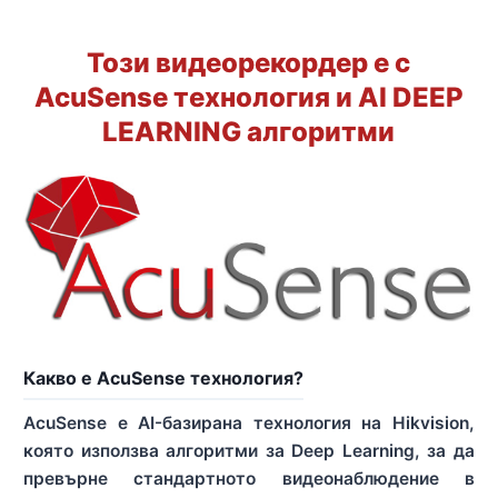
Този видеорекордер е с
AcuSense технология и AI DEEP
LEARNING алгоритми
Какво е AcuSense технология?
AcuSense е AI-базирана технология на Hikvision,
която използва алгоритми за Deep Learning, за да
превърне стандартното видеонаблюдение в