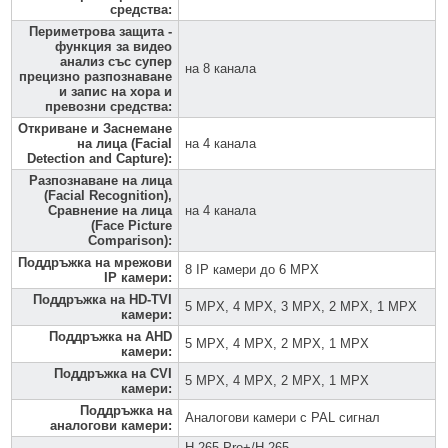
средства
:
Периметрова защита -
функция за видео
анализ със супер
на 8 канала
прецизно разпознаване
и запис на хора и
превозни средства
:
Откриване и Заснемане
на лица (Facial
на 4 канала
Detection and Capture)
:
Разпознаване на лица
(Facial Recognition),
Сравнение на лица
на 4 канала
(Face Picture
Comparison)
:
Поддръжка на мрежови
8 IP камери до 6 MPX
IP камери
:
Поддръжка на HD-TVI
5 MPX, 4 MPX, 3 MPX, 2 MPX, 1 MPX
камери
:
Поддръжка на AHD
5 MPX, 4 MPX, 2 MPX, 1 MPX
камери
:
Поддръжка на CVI
5 MPX, 4 MPX, 2 MPX, 1 MPX
камери
:
Поддръжка на
Аналогови камери с PAL сигнал
аналогови камери
:
H.265 Pro+/H.265