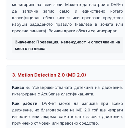
мониторинг на тези зони. Можете да настроите DVR-а
да започне запис само и единствено когато
класифициран обект (човек или превозно средство)
наруши зададеното правило (навлезе в зоната или
пресече линията). Всички други обекти се игнорират.
Значение:
Превенция, надеждност и спестяване на
място на диска.
3. Motion Detection 2.0 (MD 2.0)
Какво е:
Усъвършенстваната детекция на движение,
интегрирана с AcuSense класификацията.
Как работи:
DVR-ът може да записва при всяко
движение, но благодарение на MD 2.0 той ще изпрати
известие или аларма само когато засече движение,
причинено от човек или превозно средство.