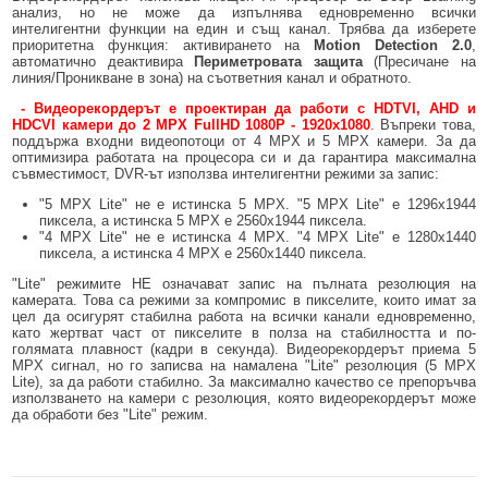
анализ, но не може да изпълнява едновременно всички
интелигентни функции на един и същ канал. Трябва да изберете
приоритетна функция: активирането на
Motion Detection 2.0
,
автоматично деактивира
Периметровата защита
(Пресичане на
линия/Проникване в зона) на съответния канал и обратното.
- Видеорекордерът е проектиран да работи с HDTVI, AHD и
HDCVI камери до 2
MPX
FullHD 1080P - 1920x1080
.
Въпреки това,
поддържа входни видеопотоци от 4 MPX и 5 MPX камери. За да
оптимизира работата на процесора си и да гарантира максимална
съвместимост, DVR-ът използва интелигентни режими за запис:
"5 MPX Lite" не е истинска 5 MPX. "5 MPX Lite" e 1296x1944
пиксела, а истинска 5 MPX е 2560x1944 пиксела.
"4 MPX Lite" не е истинска 4 MPX. "4 MPX Lite" e 1280x1440
пиксела, а истинска 4 MPX е 2560x1440 пиксела.
"Lite" режимите НЕ означават запис на пълната резолюция на
камерата. Това са режими за компромис в пикселите, които имат за
цел да осигурят стабилна работа на всички канали едновременно,
като жертват част от пикселите в полза на стабилността и по-
голямата плавност (кадри в секунда). Видеорекордерът приема 5
MPX сигнал, но го записва на намалена "Lite" резолюция (5 MPX
Lite), за да работи стабилно. За максимално качество се препоръчва
използването на камери с резолюция, която видеорекордерът може
да обработи без "Lite" режим.