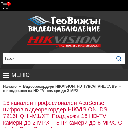
0
МЕНЮ
Начало
»
Видеорекордери HIKVISION: HD-TVI/CVI/AHD/CVBS
»
НАЧАЛО
с поддръжка на HD-TVI камери до 2 MPX
ПРОДУКТИ
16 канален професионален AcuSense
ЗА ДИСТРИБУТОРИ
ПРОМОЦИИ
цифров видеорекордер HIKVISION iDS-
7216HQHI-M1/XT. Поддържа 16 HD-TVI
ГАРАНЦИОННИ УСЛОВИЯ
НОВИ ПРОДУКТИ
камери до 2 MPX + 8 IP камери до 6 MPX. С
ДОСТАВКИ
КОМПЛЕКТИ ЗА ВИДЕОНАБЛЮДЕНИЕ