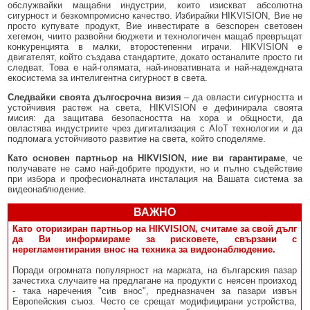
обслужвайки мащабни индустрии, които изискват абсолютна
сигурност и безкомпромисно качество. Избирайки HIKVISION, Вие не
просто купувате продукт, Вие инвестирате в безспорен световен
хегемон, чиито развойни бюджети и технологичен мащаб превръщат
конкуренцията в малки, второстепенни играчи. HIKVISION е
двигателят, който създава стандартите, докато останалите просто ги
следват. Това е най-голямата, най-иновативната и най-надеждната
екосистема за интелигентна сигурност в света.
Следвайки своята дългосрочна визия
– да овласти сигурността и
устойчивия растеж на света, HIKVISION е дефинирала своята
мисия: да защитава безопасността на хора и общности, да
овластява индустриите чрез дигитализация с AIoT технологии и да
подпомага устойчивото развитие на света, който споделяме.
Като основен партньор на HIKVISION, ние ви гарантираме
, че
получавате не само най-добрите продукти, но и пълно съдействие
при избора и професионалната инсталация на Вашата система за
видеонаблюдение.
ВАЖНО
Като оторизиран партньор на HIKVISION, считаме за свой дълг
да Ви информираме за рисковете, свързани с
нерегламентирания внос на техника за видеонаблюдение.
Поради огромната популярност на марката, на българския пазар
зачестиха случаите на предлагане на продукти с неясен произход
- така наречения "сив внос", предназначен за пазари извън
Европейския съюз. Често се срещат модифицирани устройства,