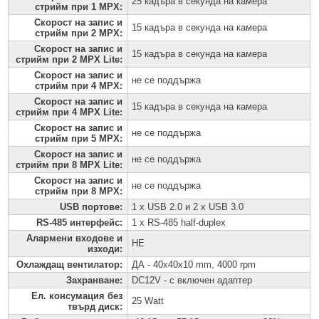
25 кадъра в секунда на камера
стрийм при 1 MPX
:
Скорост на запис и
15 кадъра в секунда на камера
стрийм при 2 MPX
:
Скорост на запис и
15 кадъра в секунда на камера
стрийм при 2 MPX Lite
:
Скорост на запис и
не се поддържа
стрийм при 4 MPX
:
Скорост на запис и
15 кадъра в секунда на камера
стрийм при 4 MPX Lite
:
Скорост на запис и
не се поддържа
стрийм при 5 MPX
:
Скорост на запис и
не се поддържа
стрийм при 8 MPX Lite
:
Скорост на запис и
не се поддържа
стрийм при 8 MPX
:
USB портове
:
1 x USB 2.0 и 2 x USB 3.0
RS-485 интерфейс
:
1 x RS-485 half-duplex
Алармени входове и
НЕ
изходи
:
Охлаждащ вентилатор
:
ДА - 40x40x10 mm, 4000 rpm
Захранване
:
DC12V - с включен адаптер
Ел. консумация без
25 Watt
твърд диск
: