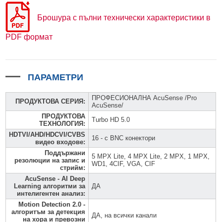
Брошура с пълни технически характеристики в
PDF формат
ПАРАМЕТРИ
ПРОФЕСИОНАЛНА AcuSense /Pro
ПРОДУКТОВА СЕРИЯ
:
AcuSense/
ПРОДУКТОВА
Turbo HD 5.0
ТЕХНОЛОГИЯ
:
HDTVI/AHD/HDCVI/CVBS
16 - с BNC конектори
видео входове
:
Поддържани
5 MPX Lite, 4 MPX Lite, 2 MPX, 1 MPX,
резолюции на запис и
WD1, 4CIF, VGA, CIF
стрийм
:
AcuSense - AI Deep
Learning алгоритми за
ДА
интелигентен анализ
:
Motion Detection 2.0 -
алгоритъм за детекция
ДА, на всички канали
на хора и превозни