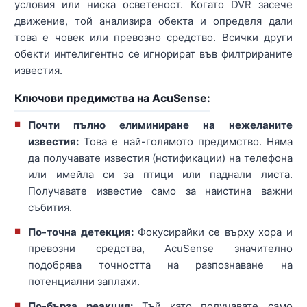
условия или ниска осветеност. Когато DVR засече
движение, той анализира обекта и определя дали
това е човек или превозно средство. Всички други
обекти интелигентно се игнорират във филтрираните
известия.
Ключови предимства на AcuSense:
Почти пълно елиминиране на нежеланите
известия:
Това е най-голямото предимство. Няма
да получавате известия (нотификации) на телефона
или имейла си за птици или паднали листа.
Получавате известие само за наистина важни
събития.
По-точна детекция:
Фокусирайки се върху хора и
превозни средства, AcuSense значително
подобрява точността на разпознаване на
потенциални заплахи.
По-бърза реакция:
Тъй като получавате само