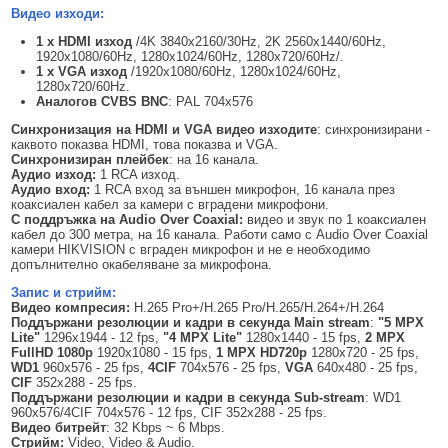
Видео изходи:
1
x
HDMI изход
/4K 3840x2160/30Hz, 2K 2560x1440/60Hz,
1920x1080/60Hz, 1280x1024/60Hz, 1280x720/60Hz/.
1
x
VGA изход
/1920x1080/60Hz, 1280x1024/60Hz,
1280x720/60Hz.
Аналогов CVBS BNC
: PAL 704x576
Синхронизация на
HDMI
и
VGA
видео изходите
: синхронизирани -
каквото показва HDMI, това показва и VGA.
Синхронизиран плейбек
: на 16 канала.
Аудио изход:
1 RCA изход.
Аудио вход:
1 RCA вход за външен микрофон, 16 канала през
коаксиален кабел за камери с вградени микрофони.
С поддръжка на Audio Over Coaxial:
видео и звук по 1 коаксиален
кабел до 300 метра, на 16 канала. Работи само с Audio Over Coaxial
камери HIKVISION с вграден микрофон и не е необходимо
допълнително окабеляване за микрофона.
Запис и стрийм:
Видео компресия:
H.265 Pro+/H.265 Pro/H.265/H.264+/H.264
Поддържани резолюции
и кадри в секунда
Main stream
:
"5 MPX
Lite"
1296х1944 - 12 fps,
"
4
MPX Lite"
1280x1440 - 15 fps,
2 MPX
FullHD 1080p
1920x1080 - 15 fps,
1 MPX HD720p
1280x720 - 25 fps,
WD1
960x576 - 25 fps,
4CIF
704x576 - 25 fps,
VGA
640x480 - 25 fps,
CIF
352x288 - 25 fps.
Поддържани резолюции
и кадри в секунда
Sub-stream
: WD1
960x576/4CIF 704x576 - 12 fps, CIF 352x288 - 25 fps.
Видео битрейт
: 32 Kbps ~ 6 Mbps.
Стрийм
:
Video, Video & Audio.