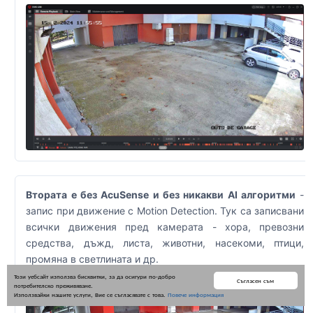
Втората е без AcuSense и без никакви AI алгоритми
-
запис при движение с Motion Detection. Тук са записвани
всички движения пред камерата - хора, превозни
средства, дъжд, листа, животни, насекоми, птици,
промяна в светлината и др.
Този уебсайт използва бисквитки, за да осигури по-добро
Съгласен съм
потребителско преживяване.
Използвайки нашите услуги, Вие се съгласявате с това.
Повече информация