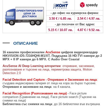
БЕЗЖИЧНИ ДЕТЕКТОРИ AJAX
БЕЗЖИЧНИ ДЕТЕКТОРИ ЗА HIKVISION AX PRO
ALFALINE, СТЕННИ/СТОЯЩИ, С ОТВАРЯЕМИ И ЗАКЛЮЧВАЩИ СЕ
АКСЕСОАРИ ЗА КОМУНИКАЦИОННИ ШКАФОВЕ
СТРАНИЦИ
БЕЗЖИЧНИ ДЕТЕКТОРИ ЗА ПОЖАР, ДИМ, ТОПЛИНА И ВЪГЛЕРОДЕН
БЕЗЖИЧНИ МОДУЛИ И АКСЕСОАРИ ЗА HIKVISION AX PRO
УПОТРЕБЯВАНА ТЕХНИКА
- до офис на куриерска фирма:
ОКСИД
INTERLINE, СТОЯЩИ - НЕОТВАРЯЕМИ СТРАНИЦИ
3.50 € / 6.85 лв.
2.54 € / 4.97 лв.
КОМПЛЕКТИ БЕЗЖИЧНИ АЛАРМЕНИ СИСТЕМИ AX PRO
БЕЗЖИЧНИ КЛАВИАТУРИ AJAX
BETALINE, СТОЯЩИ С ОТВАРЯЕМИ И ЗАКЛЮЧВАЩИ СЕ СТРАНИЦИ
- до посочен от Вас адрес
5.15 € / 10.07 лв.
4.87 € / 9.52 лв.
БЕЗКОНТАКТНИ RFID КАРТИ И ЧИПОВЕ ЗА КЛАВИАТУРИ
БЕЗЖИЧНИ ДИСТАНЦИОННИ УПРАВЛЕНИЯ И БУТОНИ
ОПИСАНИЕ
БЕЗЖИЧНИ СИРЕНИ AJAX
16
канален професионален
AcuSense
цифров видеорекордер
МОДУЛИ ЗА СГРАДНА АВТОМАТИЗАЦИЯ AJAX
HIKVISION
i
DS-72
16
HQHI-
M1/XT
. Поддържа
16
HD-TVI
камери до
2
MPX
+
8
IP
камери до 6
MPX
. С Audio Over Coaxial
AcuSense AI
Deep Learning алгоритми
: откриване, заснемане,
разпознаване и търсене на лица, периметрова защита, Motion
Detection 2.0
Facial Detection and Capture
- Откриване и Заснемане на
ли
ца
:
създава индексирана галерия от лица на хора за бързо търсене.
Откриване и заснемане на лица
: на 4 канала.
Facial Recognition
(Разпознаване на лица)
-
Face picture
comparison (Сравнение на лица), Face picture search (Търсене на
снимки на лица)
Библиотека със снимки на лица
: до 16 библиотеки във вътрешна