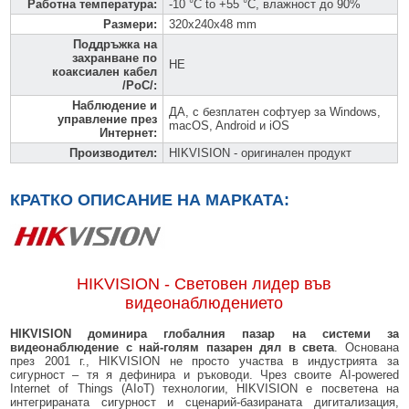
Работна температура
:
-10 °C to +55 °C, влажност до 90%
Размери
:
320x240x48 mm
Поддръжка на
захранване по
НЕ
коаксиален кабел
/PoC/
:
Наблюдение и
ДА, с безплатен софтуер за Windows,
управление през
macOS, Android и iOS
Интернет
:
Производител
:
HIKVISION - оригинален продукт
КРАТКО ОПИСАНИЕ НА МАРКАТА:
HIKVISION - Световен лидер във
видеонаблюдението
HIKVISION доминира глобалния пазар на системи за
видеонаблюдение с най-голям пазарен дял в света
. Основана
през 2001 г., HIKVISION не просто участва в индустрията за
сигурност – тя я дефинира и ръководи. Чрез своите AI-powered
Internet of Things (AIoT) технологии, HIKVISION е посветена на
интегрираната сигурност и сценарий-базираната дигитализация,