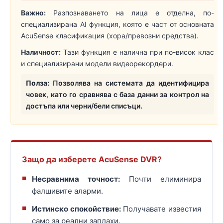
Важно:
Разпознаването на лица е отделна, по-
специализирана AI функция, която е част от основната
AcuSense класификация (хора/превозни средства).
Наличност:
Тази функция е налична при по-висок клас
и специализирани модели видеорекордери.
Полза:
Позволява на системата да идентифицира
човек, като го сравнява с база данни за контрол на
достъпа или черни/бели списъци.
Защо да изберете AcuSense DVR?
Несравнима точност:
Почти елиминира
фалшивите аларми.
Истинско спокойствие:
Получавате известия
само за реални заплахи.