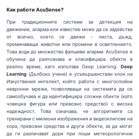
Как работи AcuSense?
При традиционните системи за детекция на
движение, аларма или известие може да се задейства
от всичко, което се движи - листа, дъжд,
преминаващи животни или промени в осветлението.
Това води до множество фалшиви аларми. AcuSense е
обучена да разпознава и класифицира обекти в
реално време, като използва Deep Learning.
Deep
Learning
(Дълбоко учене) е усъвършенстван клон на
Изкуствения интелект, който работи с многослойни
невронни мрежи, позволяващи на системата да се
самообучава и да идентифицира сложни обекти (като
човешка фигура или превозно средство) с висока
надеждност. Това означава, че алгоритмите са
тренирани с милиони изображения и видеоклипове на
хора, превозни средства и други обекти, за да могат
да ги различават дори при лоши метеорологични