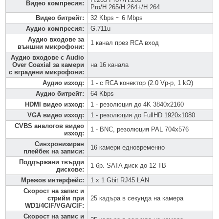
Видео компресия
:
Pro/H.265/H.264+/H.264
Видео битрейт
:
32 Kbps ~ 6 Mbps
Аудио компресия
:
G.711u
Аудио входове за
1 канал през RCA вход
външни микрофони
:
Аудио входове с Audio
Over Coaxial за камери
на 16 канала
с вградени микрофони
:
Аудио изход
:
1 - с RCA конектор (2.0 Vp-p, 1 kΩ)
Аудио битрейт
:
64 Kbps
HDMI видео изход
:
1 - резолюция до 4K 3840x2160
VGA видео изход
:
1 - резолюция до FullHD 1920x1080
CVBS аналогов видео
1 - BNC, резолюция PAL 704x576
изход
:
Синхронизиран
16 камери едновременно
плейбек на записи
:
Поддържани твърди
1 бр. SATA диск до 12 TB
дискове
:
Мрежов интерфейс
:
1 x 1 Gbit RJ45 LAN
Скорост на запис и
стрийм при
25 кадъра в секунда на камера
WD1/4CIF/VGA/CIF
:
Скорост на запис и