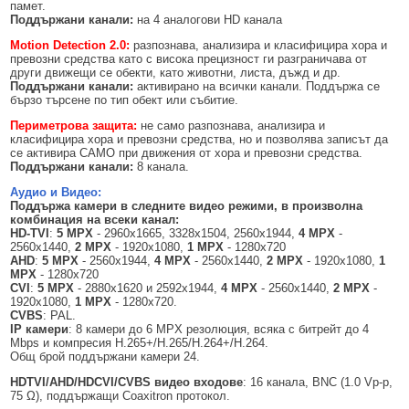
памет.
Поддържани канали
:
на 4 аналогови HD канала
Motion Detection 2.0
:
разпознава, анализира и класифицира хора и
превозни средства като с висока прецизност ги разграничава от
други движещи се обекти, като животни, листа, дъжд и др.
Поддържани канали:
активирано на всички канали. Поддържа се
бързо търсене по тип обект или събитие.
Периметрова защита:
не само разпознава, анализира и
класифицира хора и превозни средства, но и позволява записът да
се активира САМО при движения от хора и превозни средства.
Поддържани канали
:
8 канала.
Аудио и Видео:
Поддържа камери в следните видео режими, в произволна
комбинация на всеки канал:
HD-TVI
:
5 MPX
- 2960x1665, 3328x1504, 2560x1944,
4 MPX
-
2560x1440,
2 MPX
- 1920x1080,
1 MPX
- 1280x720
AHD
:
5 MPX
- 2560x1944,
4 MPX
- 2560x1440,
2 MPX
- 1920x1080,
1
MPX
- 1280x720
CVI
:
5
MPX
- 2880x1620 и 2592x1944,
4 MPX
- 2560x1440,
2 MPX
-
1920x1080,
1 MPX
- 1280x720.
CVBS
: PAL.
IP
камери
: 8 камери до 6 MPX резолюция, всяка с битрейт до 4
Mbps и компресия H.265+/H.265/H.264+/H.264.
Общ брой поддържани камери 24.
HDTVI/AHD/HDCVI/CVBS видео входове
: 16 канала, BNC (1.0 Vp-p,
75 Ω), поддържащи Coaxitron протокол.