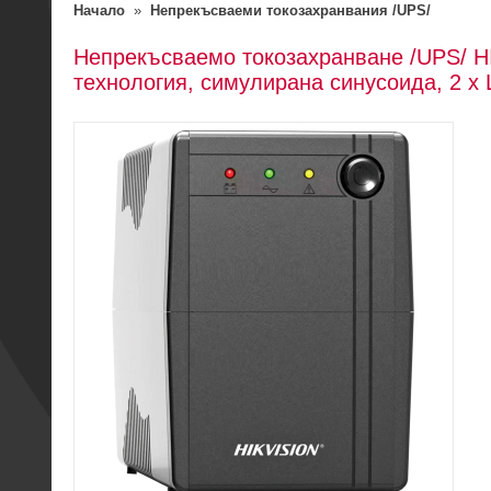
Начало
»
Непрекъсваеми токозахранвания /UPS/
Непрекъсваемо токозахранване /UPS/ HIK
технология, симулирана синусоида, 2 x 