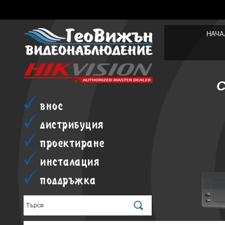
НАЧА
внос
дистрибуция
проектиране
инсталация
поддръжка