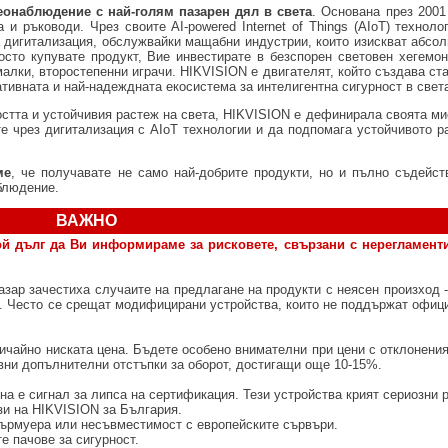
еонаблюдение с най-голям пазарен дял в света
. Основана през 2001
 и ръководи. Чрез своите AI-powered Internet of Things (AIoT) техноло
а дигитализация, обслужвайки мащабни индустрии, които изискват абсол
сто купувате продукт, Вие инвестирате в безспорен световен хегемон
лки, второстепенни играчи. HIKVISION е двигателят, който създава ста
ативната и най-надеждната екосистема за интелигентна сигурност в свет
остта и устойчивия растеж на света, HIKVISION е дефинирала своята ми
е чрез дигитализация с AIoT технологии и да подпомага устойчивото ра
ме
, че получавате не само най-добрите продукти, но и пълно съдейст
блюдение.
ВАЖНО
ой дълг да Ви информираме за рисковете, свързани с нерегламент
азар зачестиха случаите на предлагане на продукти с неясен произход -
з. Често се срещат модифицирани устройства, които не поддържат офиц
ичайно ниската цена. Бъдете особено внимателни при цени с отклонени
ивни допълнителни отстъпки за оборот, достигащи още 10-15%.
на е сигнал за липса на сертификация. Тези устройства крият сериозни 
зи на HIKVISION за България.
фърмуера или несъвместимост с европейските сървъри.
е пачове за сигурност.