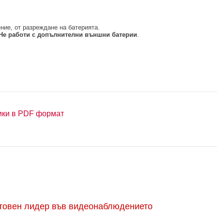
ение, от разреждане на батерията.
 Не работи с допълнителни външни батерии
.
ики в PDF формат
етовен лидер във видеонаблюдението