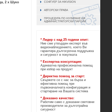
СОФТУЕР ЗА HIKVISION
да,
2
x Шуко
АВТОРСКИ ПРАВА
ПРОЦЕДУРА ПО НУЛИРАНЕ НА
АДМИНИСТРАТОРСКИ ПАРОЛИ
* Лидер с над 25 години опит:
Ние сме утвърден експерт във
видеонаблюдението, което Ви
гарантира дългосрочна поддръжка
и сигурност в покупката
* Експертна консултация:
Адекватна професионална помощ
при избор на продукт
* Директна помощ за старт:
Свържете се с нас за бърза и
ефективна помощ при
първоначалната конфигурация и
стартиране на Вашата система
* Доказано качество:
Работим само с доказани световни
производители за дълготрайна
сигурност