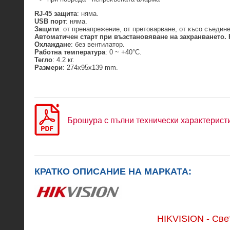
RJ-45
защита
: няма.
USB порт
: няма.
Защити
: от пренапрежение, от претоварване, от късо съедин
Автоматичен старт при възстановяване на захранването.
Охлаждане
: без вентилатор.
Работна температура
: 0 ~ +40°C.
Тегло
: 4.2 кг.
Размери
: 274x95x139 mm.
Брошура с пълни технически характерист
КРАТКО ОПИСАНИЕ НА МАРКАТА:
HIKVISION - Св