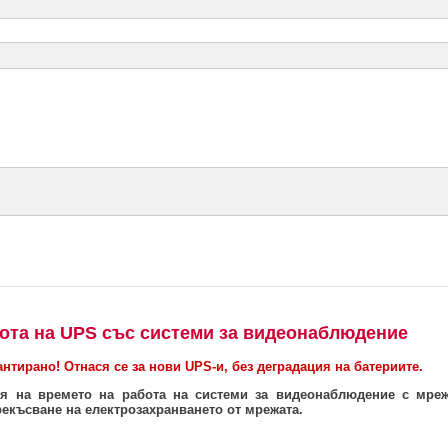
бота на UPS със системи за видеонаблюдение
нтирано! Отнася се за нови UPS-и, без деградация на батериите.
ия на времето на работа на системи за видеонаблюдение с мреж
екъсване на електрозахранването от мрежата.