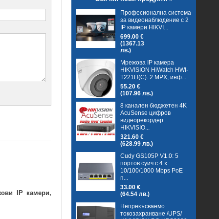
Професионална система
за видеонаблюдение с 2
IP камери HIKVI...
699.00 €
(1367.13
лв.)
Мрежова IP камера
HIKVISION HiWatch HWI-
T221H(C): 2 MPX, инф...
55.20 €
(107.96 лв.)
8 канален бюджетен 4K
AcuSense цифров
видеорекордер
HIKVISIO...
321.60 €
(628.99 лв.)
Cudy GS105P V1.0: 5
портов суич с 4 x
10/100/1000 Mbps PoE
п...
33.00 €
ови IP камери,
(64.54 лв.)
Непрекъсваемо
токозахранване /UPS/