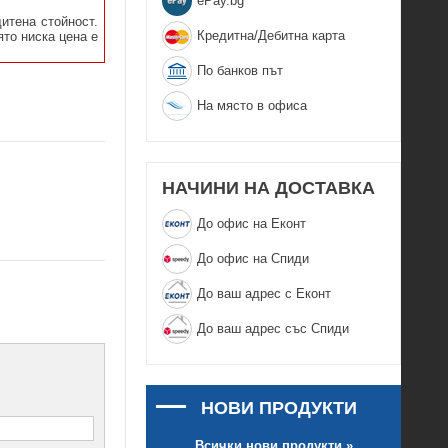
еPay.bg
итена стойност.
Кредитна/Дебитна карта
ято ниска цена е
По банков път
На място в офиса
НАЧИНИ НА ДОСТАВКА
До офис на Еконт
До офис на Спиди
До ваш адрес с Еконт
До ваш адрес със Спиди
НОВИ ПРОДУКТИ
Всички нови продукти »