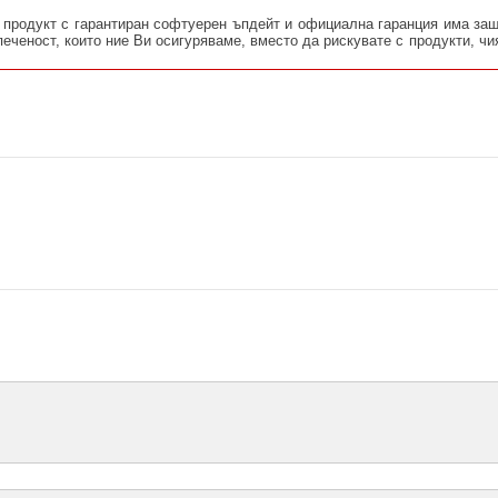
продукт с гарантиран софтуерен ъпдейт и официална гаранция има защ
еченост, които ние Ви осигуряваме, вместо да рискувате с продукти, чи