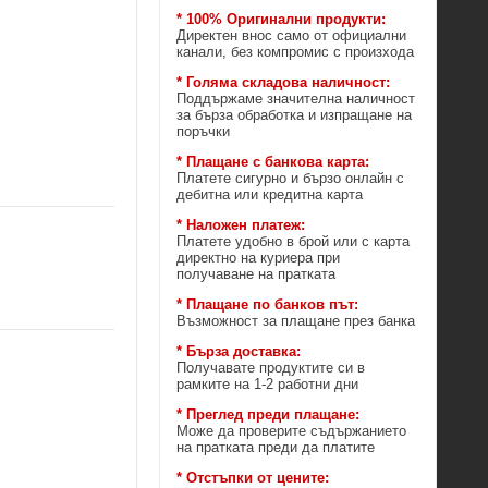
* 100% Оригинални продукти:
Директен внос само от официални
канали, без компромис с произхода
* Голяма складова наличност:
Поддържаме значителна наличност
за бърза обработка и изпращане на
поръчки
* Плащане с банкова карта:
Платете сигурно и бързо онлайн с
дебитна или кредитна карта
* Наложен платеж:
Платете удобно в брой или с карта
директно на куриера при
получаване на пратката
* Плащане по банков път:
Възможност за плащане през банка
* Бърза доставка:
Получавате продуктите си в
рамките на 1-2 работни дни
* Преглед преди плащане:
Може да проверите съдържанието
на пратката преди да платите
* Отстъпки от цените: