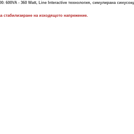
00:
6
0
0VA - 360 Watt,
Line Interactive
технология, симулирана синусои
 за стабилизиране на изходящото напрежение
.