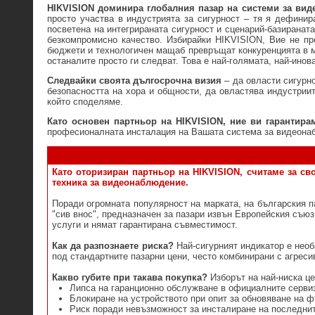
HIKVISION доминира глобалния пазар на системи за вид
просто участва в индустрията за сигурност – тя я дефинира
посветена на интегрираната сигурност и сценарий-базиранат
безкомпромисно качество. Избирайки HIKVISION, Вие не про
бюджети и технологичен мащаб превръщат конкуренцията в ма
останалите просто ги следват. Това е най-голямата, най-инов
Следвайки своята дългосрочна визия
– да овласти сигурн
безопасността на хора и общности, да овластява индустриит
който споделяме.
Като основен партньор на HIKVISION, ние ви гарантира
професионалната инсталация на Вашата система за видеона
Като оторизиран партньор на HIKVISION, считаме за св
техника за видеонаблюдение.
Поради огромната популярност на марката, на българския п
"сив внос", предназначен за пазари извън Европейския съю
услуги и нямат гарантирана съвместимост.
Как да разпознаете риска?
Най-сигурният индикатор е необ
под стандартните пазарни цени, често комбинирани с агрес
Какво губите при такава покупка?
Изборът на най-ниска це
Липса на гаранционно обслужване в официалните серви
Блокиране на устройството при опит за обновяване на 
Риск поради невъзможност за инсталиране на последнит