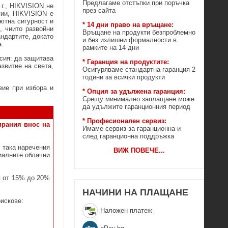
Предлагаме отстъпки при поръчка
 г., HIKVISION не
през сайта
гии, HIKVISION е
ютна сигурност и
* 14 дни право на връщане:
, чиито развойни
Връщане на продукти безпроблемно
ндартите, докато
и без излишни формалности в
а.
рамките на 14 дни
сия: да защитава
* Гаранция на продуктите:
звитие на света,
Осигуряваме стандартна гаранция 2
години за всички продукти
вие при избора и
* Опция за удължена гаранция:
Срещу минимално заплащане може
да удължите гаранционния период
* Професионален сервиз:
ирания внос на
Имаме сервиз за гаранционна и
след гаранционна поддръжка
 така наречения
ВИЖ ПОВЕЧЕ
...
иалните облачни
я от 15% до 20%
НАЧИНИ НА ПЛАЩАНЕ
рискове:
Наложен платеж