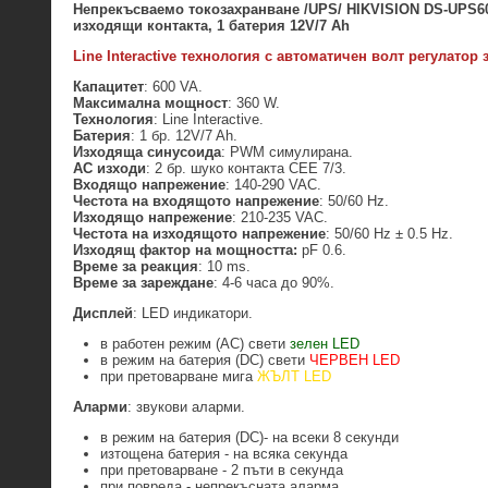
Непрекъсваемо токозахранване /UPS/
HIKVISION DS-UPS6
изходящи контакта, 1 батерия 12V/7 Ah
Line Interactive
технология с автоматичен волт регулатор
Капацитет
: 600 VA.
Максимална мощност
: 360 W.
Технология
: Line Interactive.
Батерия
: 1 бр. 12V/7 Ah.
Изходяща синусоида
: PWM симулирана.
AC
изходи
: 2 бр. шуко контакта CEE 7/3.
Входящо напрежение
: 140-290 VAC.
Честота на входящото напрежение
: 50/60 Hz.
Изходящо напрежение
: 210-235 VAC.
Честота на изходящото напрежение
: 50/60 Hz ± 0.5 Hz.
Изходящ фактор на мощността:
pF 0.6.
Време за реакция
: 10 ms.
Време за зареждане
: 4-6 часа до 90%.
Дисплей
: LED индикатори.
в работен режим (AC) свети
зелен LED
в режим на батерия (DC) свети
ЧЕРВЕН LED
при претоварване мига
ЖЪЛТ LED
Аларми
: звукови аларми.
в режим на батерия (DC)- на всеки 8 секунди
изтощена батерия - на всяка секунда
при претоварване - 2 пъти в секунда
при повреда - непрекъсната аларма