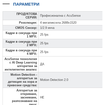
ПАРАМЕТРИ
ПРОДУКТОВА
Професионална с AcuSense
СЕРИЯ
:
Резолюция
:
4 мегапиксела 2688x1520
CMOS Сензор
:
1/2.9 инча
Кадри в секунда при
25 fps
1 MPX
:
Кадри в секунда при
25 fps
2 MPX
:
Кадри в секунда при
25 fps
4 MPX
:
AcuSense технология
с AI Deep Learning
ДА
алгоритми за
интелигентен анализ
:
Motion Detection -
алгоритъм за
Motion Detection 2.0
детекция на хора и
превозни средства
:
Алгоритъм за
откриване,
заснемане,
НЕ
разпознаване на
лица
: