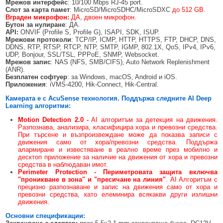
Мрежов интерфейс
: 10/100 Mbps RJ-45 port.
Слот за карта памет
: MicroSD/MicroSDHC/MicroSDXC
до 512 GB
.
Вграден микрофон:
ДА, двоен микрофон.
Бутон за нулиране
: ДА.
API:
ONVIF (Profile S, Profile G), ISAPI, SDK, ISUP.
Мрежови протоколи
: TCP/IP, ICMP, HTTP, HTTPS, FTP, DHCP, DNS,
DDNS, RTP, RTSP, RTCP, NTP, SMTP, IGMP, 802.1X, QoS, IPv4, IPv6,
UDP, Bonjour, SSL/TSL, PPPoE, SNMP, Websocket.
Мрежов запис
: NAS (NFS, SMB/CIFS), Auto Network Replenishment
(ANR).
Безплатен софтуер
: за Windows, macOS, Android и iOS.
Приложения
: iVMS-4200, Hik-Connect, Hik-Central.
Камерата е с AcuSense технология. Поддържа следните
AI
Deep
Learning алгоритми:
Motion Detection 2.0 -
AI алгоритъм за детекция на движения.
Разпознава, анализира, класифицира хора и превозни средства.
При търсене и възпроизвеждане може да показва записи с
движения само от хора/превозни средства. Поддържа
алармиране и известяване в реално време през мобилно и
десктоп приложение за наличие на движения от хора и превозни
средства в наблюдаван имот.
Perimeter Protection - Периметровата защита включва
"проникване в зона" и "пресичане на линия"
. AI Алгоритъм с
прецизно разпознаване и запис на движения само от хора и
превозни средства, като елеминира всякакви други излишни
движения.
Основни спецификации: