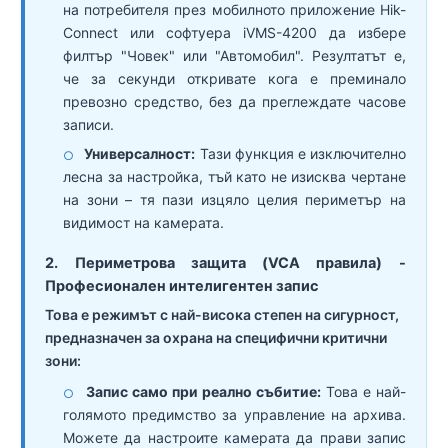
на потребителя през мобилното приложение Hik-
Connect или софтуера iVMS-4200 да избере
филтър "Човек" или "Автомобил". Резултатът е,
че за секунди откривате кога е преминало
превозно средство, без да преглеждате часове
записи.
Универсалност:
Тази функция е изключително
○
лесна за настройка, тъй като не изисква чертане
на зони – тя пази изцяло целия периметър на
видимост на камерата.
2. Периметрова защита (VCA правила) -
Професионален интелигентен запис
Това е режимът с най-висока степен на сигурност,
предназначен за охрана на специфични критични
зони:
Запис само при реално събитие:
Това е най-
○
голямото предимство за управление на архива.
Можете да настроите камерата да прави запис