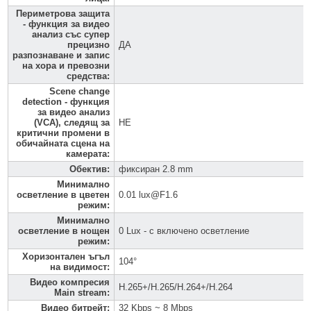
Периметрова защита
- функция за видео
анализ със супер
прецизно
ДА
разпознаване и запис
на хора и превозни
средства
:
Scene change
detection - функция
за видео анализ
(VCA), следящ за
НЕ
критични промени в
обичайната сцена на
камерата
:
Обектив
:
фиксиран 2.8 mm
Минимално
осветление в цветен
0.01 lux@F1.6
режим
:
Минимално
осветление в нощен
0 Lux - с включено осветление
режим
:
Хоризонтален ъгъл
104°
на видимост
:
Видео компресия
H.265+/H.265/H.264+/H.264
Main stream
:
Видео битрейт
:
32 Kbps ~ 8 Mbps