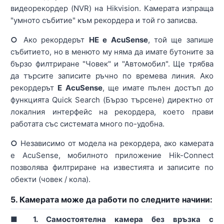
видеорекордер (NVR) на Hikvision. Камерата изпраща
"умното събитие" към рекордера и той го записва.
○
Ако рекордерът
НЕ е AcuSense
, той ще запише
събитието, но в менюто му няма да имате бутоните за
бързо филтриране "Човек" и "Автомобил". Ще трябва
да търсите записите ръчно по времева линия. Ако
рекордерът
Е AcuSense
, ще имате пълен достъп до
функцията Quick Search (Бързо търсене) директно от
локалния интерфейс на рекордера, което прави
работата със системата много по-удобна.
○
Независимо от модела на рекордера, ако камерата
е AcuSense, мобилното приложение Hik-Connect
позволява филтриране на известията и записите по
обекти (човек / кола).
5. Камерата може да работи по следните начини:
■ 1. Самостоятелна камера без връзка с