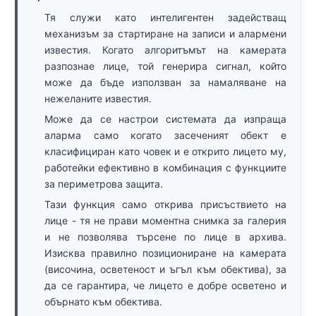
Тя служи като интелигентен задействащ
механизъм за стартиране на записи и алармени
известия. Когато алгоритъмът на камерата
разпознае лице, той генерира сигнал, който
може да бъде използван за намаляване на
нежеланите известия.
Може да се настрои системата да изпраща
аларма само когато засеченият обект е
класифициран като човек и е открито лицето му,
работейки ефективно в комбинация с функциите
за периметрова защита.
Тази функция само открива присъствието на
лице - тя не прави моментна снимка за галерия
и не позволява търсене по лице в архива.
Изисква правилно позициониране на камерата
(височина, осветеност и ъгъл към обектива), за
да се гарантира, че лицето е добре осветено и
обърнато към обектива.