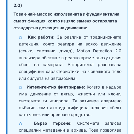
2.0)
Това е най-масово използваната и фундаментална
смарт функция, която изцяло заменя остарялата
стандартна детекция на движения:
Как работи:
За разлика от традиционната
○
детекция, която реагира на всяко движение
(сенки, светлини, дъжд), Motion Detection 2.0
анализира обектите в реално време върху целия
обсег на камерата. Алгоритъмът разпознава
специфични характеристики на човешкото тяло
или силуета на автомобила.
Интелигентно филтриране:
Когато в кадъра
○
има движение от вятър, животни или клони,
системата ги игнорира. Тя активира алармено
събитие само ако идентифицира целевия обект
като човек или превозно средство.
Бързо търсене:
Системата записва
○
специални метаданни в архива. Това позволява