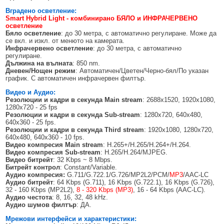
Вградено осветление:
Smart Hybrid Light - комбинирано БЯЛО и ИНФРАЧЕРВЕНО
осветление
Бяло осветление
: до 30 метра, с автоматично регулиране. Може да
се вкл. и изкл. от менюто на камерата.
Инфрачервено осветление
: до 30 метра, с автоматично
регулиране.
Дължина на вълната
: 850 nm.
Дневен/Нощен режим
: Автоматичен/Цветен/Черно-бял/По указан
график. С автоматичен инфрачервен филтър.
Видео и Аудио:
Резолюции
и кадри в секунда
Main stream
: 2688x1520, 1920x1080,
1280х720 - 25 fps
Резолюции
и кадри в секунда
Sub-stream
: 1280x720, 640x480,
640x360 - 25 fps.
Резолюции
и кадри в секунда
Third stream
: 1920x1080, 1280x720,
640x480, 640x360 - 10 fps.
Видео компресия
Main stream
: H.265+/H.265/H.264+/H.264.
Видео компресия
Sub-stream
: H.265/H.264/MJPEG.
Видео битрейт
: 32 Kbps ~ 8 Mbps.
Битрейт контрол
: Constant/Variable.
Аудио компресия:
G.711/G.722.1/G.726/MP2L2/PCM/
MP3
/AAC-LC
Аудио битрейт
: 64 Kbps (G.711), 16 Kbps (G.722.1), 16 Kbps (G.726),
32 - 160 Kbps (MP2L2),
8 - 320 Kbps (MP3)
, 16 - 64 Kbps (AAC-LC).
Аудио честота
: 8, 16, 32, 48 kHz.
Аудио шумов филтър
: ДА.
Мрежови интерфейси и характеристики: