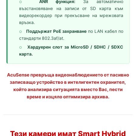
ANR функция:
За автоматично
○
възстановяване на записи от SD карта към
видеорекордер при прекъсване на мрежовата
връзка.
Поддържат PoE захранване
по LAN кабел по
○
стандарти 802.3af/at.
Хардуерен слот за MicroSD / SDHC / SDXC
○
карта.
AcuSense превръща видеонаблюдението от пасивно
записващо устройство в интелигентен охранител,
който анализира ситуацията вместо Вас, пести
време и изцяло оптимизира архива.
Тези камери имат
Smart Hybrid