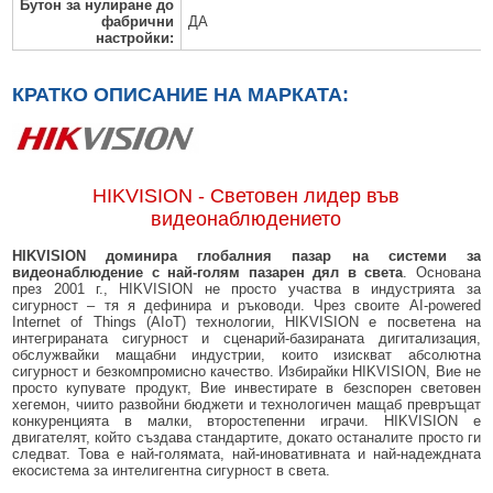
Бутон за нулиране до
фабрични
ДА
настройки
:
КРАТКО ОПИСАНИЕ НА МАРКАТА:
HIKVISION - Световен лидер във
видеонаблюдението
HIKVISION доминира глобалния пазар на системи за
видеонаблюдение с най-голям пазарен дял в света
. Основана
през 2001 г., HIKVISION не просто участва в индустрията за
сигурност – тя я дефинира и ръководи. Чрез своите AI-powered
Internet of Things (AIoT) технологии, HIKVISION е посветена на
интегрираната сигурност и сценарий-базираната дигитализация,
обслужвайки мащабни индустрии, които изискват абсолютна
сигурност и безкомпромисно качество. Избирайки HIKVISION, Вие не
просто купувате продукт, Вие инвестирате в безспорен световен
хегемон, чиито развойни бюджети и технологичен мащаб превръщат
конкуренцията в малки, второстепенни играчи. HIKVISION е
двигателят, който създава стандартите, докато останалите просто ги
следват. Това е най-голямата, най-иновативната и най-надеждната
екосистема за интелигентна сигурност в света.