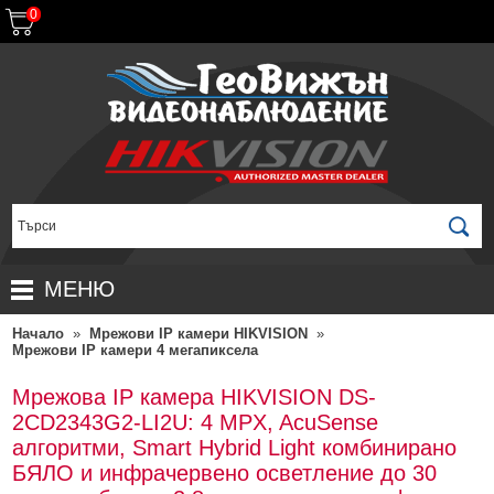
0
МЕНЮ
Начало
»
Мрежови IP камери HIKVISION
»
НАЧАЛО
Мрежови IP камери 4 мегапиксела
ПРОДУКТИ
Мрежова IP камера HIKVISION DS-
ЗА ДИСТРИБУТОРИ
ПРОМОЦИИ
2CD2343G2-LI2U: 4 MPX, AcuSense
алгоритми, Smart Hybrid Light комбинирано
ГАРАНЦИОННИ УСЛОВИЯ
НОВИ ПРОДУКТИ
БЯЛО и инфрачервено осветление до 30
ДОСТАВКИ
КОМПЛЕКТИ ЗА ВИДЕОНАБЛЮДЕНИЕ