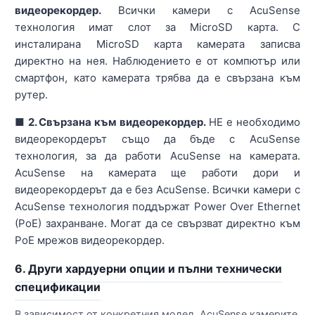
видеорекордер.
Всички камери с AcuSense
технология имат слот за MicroSD карта. С
инсталирана MicroSD карта камерата записва
директно на нея. Наблюдението е от компютър или
смартфон, като камерата трябва да е свързана към
рутер.
■ 2. Свързана към видеорекордер.
НЕ е необходимо
видеорекордерът също да бъде с AcuSense
технология, за да работи AcuSense на камерата.
AcuSense на камерата ще работи дори и
видеорекордерът да е без AcuSense. Всички камери с
AcuSense технология поддържат Power Over Ethernet
(PoE) захранване. Могат да се свързват директно към
PoE мрежов видеорекордер.
6. Други хардуерни опции и пълни технически
спецификации
В зависимост от конкретния модел, AcuSense камерите