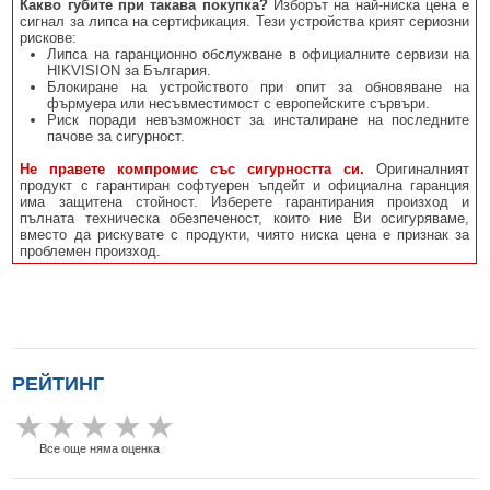
Какво губите при такава покупка?
Изборът на най-ниска цена е
сигнал за липса на сертификация. Тези устройства крият сериозни
рискове:
Липса на гаранционно обслужване в официалните сервизи на
HIKVISION за България.
Блокиране на устройството при опит за обновяване на
фърмуера или несъвместимост с европейските сървъри.
Риск поради невъзможност за инсталиране на последните
пачове за сигурност.
Не правете компромис със сигурността си.
Оригиналният
продукт с гарантиран софтуерен ъпдейт и официална гаранция
има защитена стойност. Изберете гарантирания произход и
пълната техническа обезпеченост, които ние Ви осигуряваме,
вместо да рискувате с продукти, чиято ниска цена е признак за
проблемен произход.
РЕЙТИНГ
Все още няма оценка