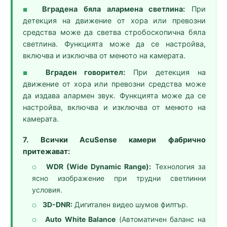
Вградена бяла алармена светлина:
При
■
детекция на движение от хора или превозни
средства може да светва стробоскопична бяла
светлина. Функцията може да се настройва,
включва и изключва от менюто на камерата.
Вграден говорител:
При детекция на
■
движение от хора или превозни средства може
да издава алармен звук. Функцията може да се
настройва, включва и изключва от менюто на
камерата.
7. Всички AcuSense камери фабрично
притежават:
WDR (Wide Dynamic Range):
Технология за
○
ясно изображение при трудни светлинни
условия.
3D-DNR:
Дигитален видео шумов филтър.
○
Auto White Balance
(Автоматичен баланс на
○