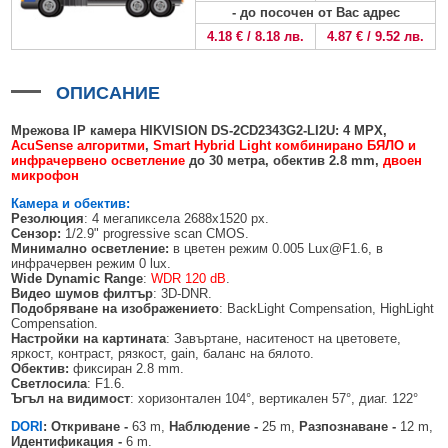
БЕЗЖИЧНИ ДЕТЕКТОРИ AJAX
БЕЗЖИЧНИ ДЕТЕКТОРИ ЗА HIKVISION AX PRO
ALFALINE, СТЕННИ/СТОЯЩИ, С ОТВАРЯЕМИ И ЗАКЛЮЧВАЩИ СЕ
АКСЕСОАРИ ЗА КОМУНИКАЦИОННИ ШКАФОВЕ
- до посочен от Вас адрес
СТРАНИЦИ
4.18 € / 8.18 лв.
4.87 € / 9.52 лв.
БЕЗЖИЧНИ ДЕТЕКТОРИ ЗА ПОЖАР, ДИМ, ТОПЛИНА И ВЪГЛЕРОДЕН
БЕЗЖИЧНИ МОДУЛИ И АКСЕСОАРИ ЗА HIKVISION AX PRO
УПОТРЕБЯВАНА ТЕХНИКА
ОКСИД
INTERLINE, СТОЯЩИ - НЕОТВАРЯЕМИ СТРАНИЦИ
КОМПЛЕКТИ БЕЗЖИЧНИ АЛАРМЕНИ СИСТЕМИ AX PRO
ОПИСАНИЕ
БЕЗЖИЧНИ КЛАВИАТУРИ AJAX
BETALINE, СТОЯЩИ С ОТВАРЯЕМИ И ЗАКЛЮЧВАЩИ СЕ СТРАНИЦИ
БЕЗКОНТАКТНИ RFID КАРТИ И ЧИПОВЕ ЗА КЛАВИАТУРИ
Мрежова IP камера HIKVISION
DS-2CD2
3
43G2-LI2U
:
4
MPX
,
AcuSense алгоритми
,
Smart Hybrid Light комбинирано БЯЛО и
инфрачервено осветление
до
3
0
метра
, обектив
2.8
mm
,
двоен
БЕЗЖИЧНИ ДИСТАНЦИОННИ УПРАВЛЕНИЯ И БУТОНИ
микрофон
БЕЗЖИЧНИ СИРЕНИ AJAX
Камера и обектив:
Резолюция
: 4 мегапиксела 2688x1520 px.
МОДУЛИ ЗА СГРАДНА АВТОМАТИЗАЦИЯ AJAX
Сензор:
1/2.9" progressive scan CMOS.
Минимално осветление:
в цветен режим 0.005 Lux@F1.6, в
инфрачервен режим 0 lux.
Wide Dynamic Range
:
WDR 120 dB
.
Видео шумов филтър
: 3D-DNR.
Подобряване на изображението
: BackLight Compensation, HighLight
Compensation.
Настройки на картината
: Завъртане, наситеност на цветовете,
яркост, контраст, рязкост, gain, баланс на бялото.
Обектив:
фиксиран 2.8 mm.
Светлосила
: F1.6.
Ъгъл на видимост
: хоризонтален 104°, вертикален 57°, диаг. 122°
DORI
: Откриване -
63 m,
Наблюдение -
25 m,
Разпознаване -
12 m,
Идентификация -
6 m.