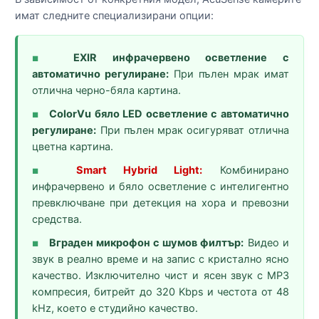
имат следните специализирани опции:
EXIR инфрачервено осветление с
■
автоматично регулиране:
При пълен мрак имат
отлична черно-бяла картина.
ColorVu бяло LED осветление с автоматично
■
регулиране:
При пълен мрак осигуряват отлична
цветна картина.
Smart Hybrid Light:
Комбинирано
■
инфрачервено и бяло осветление с интелигентно
превключване при детекция на хора и превозни
средства.
Вграден микрофон с шумов филтър:
Видео и
■
звук в реално време и на запис с кристално ясно
качество. Изключително чист и ясен звук с MP3
компресия, битрейт до 320 Kbps и честота от 48
kHz, което е студийно качество.