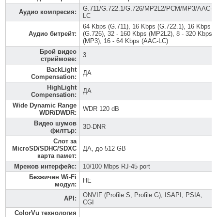
G.711/G.722.1/G.726/MP2L2/PCM/MP3/AAC-
Аудио компресия
:
LC
64 Kbps (G.711), 16 Kbps (G.722.1), 16 Kbps
Аудио битрейт
:
(G.726), 32 - 160 Kbps (MP2L2), 8 - 320 Kbps
(MP3), 16 - 64 Kbps (AAC-LC)
Брой видео
3
стриймове
:
BackLight
ДА
Compensation
:
HighLight
ДА
Compensation
:
Wide Dynamic Range
WDR 120 dB
WDR/DWDR
:
Видео шумов
3D-DNR
филтър
:
Слот за
MicroSD/SDHC/SDXC
ДА, до 512 GB
карта памет
:
Мрежов интерфейс
:
10/100 Mbps RJ-45 port
Безжичен Wi-Fi
НЕ
модул
:
ONVIF (Profile S, Profile G), ISAPI, PSIA,
API
:
CGI
ColorVu технология