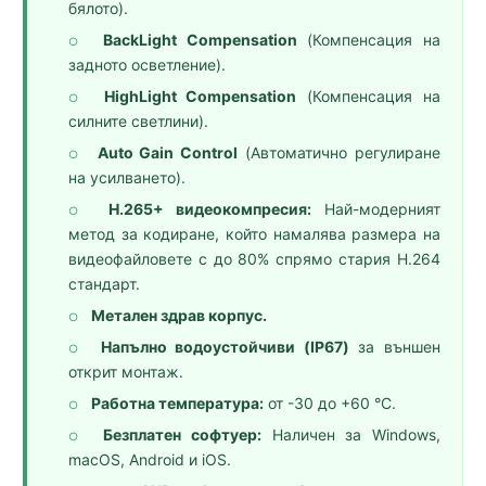
бялото).
BackLight Compensation
(Компенсация на
○
задното осветление).
HighLight Compensation
(Компенсация на
○
силните светлини).
Auto Gain Control
(Автоматично регулиране
○
на усилването).
H.265+ видеокомпресия:
Най-модерният
○
метод за кодиране, който намалява размера на
видеофайловете с до 80% спрямо стария H.264
стандарт.
Метален здрав корпус.
○
Напълно водоустойчиви (IP67)
за външен
○
открит монтаж.
Работна температура:
от -30 до +60 °C.
○
Безплатен софтуер:
Наличен за Windows,
○
macOS, Android и iOS.