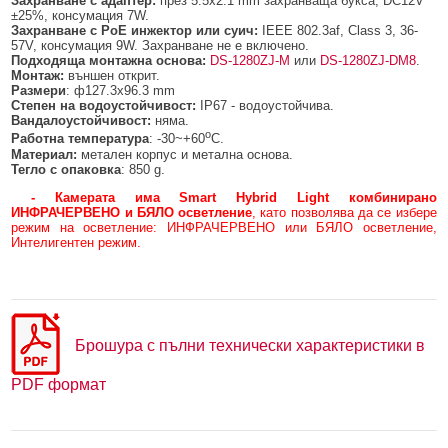
Захранване с адаптер:
през 5.5x2.1 mm захранваща букса, DC12V
±25%, консумация 7W.
Захранване с
PoE инжектор или суич:
IEEE 802.3af, Class 3, 36-
57V, консумация 9W. Захранване не е включено.
Подходяща монтажна основа:
DS-1280ZJ-M
или
DS-1280ZJ-DM8
.
Монтаж:
външен открит.
Размери
: ф127.3x96.3 mm
Степен на водоустойчивост:
IP67 - водоустойчива.
Вандалоустойчивост:
няма.
о
Работна температура
: -30~+60
C.
Материал:
метален корпус и метална основа.
Тегло с опаковка
: 850 g.
- Камерата има Smart Hybrid Light комбинирано
ИНФРАЧЕРВЕНО и БЯЛО осветление
, като позволява да се избере
режим на осветление: ИНФРАЧЕРВЕНО или БЯЛО осветление,
Интелигентен режим.
Брошура с пълни технически характеристики в
PDF формат