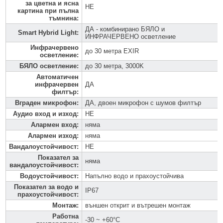
за цветна и ясна
НЕ
картина при пълна
тъмнина
:
ДА - комбинирано БЯЛО и
Smart Hybrid Light
:
ИНФРАЧЕРВЕНО осветление
Инфрачервено
до 30 метра EXIR
осветление
:
БЯЛО осветление
:
до 30 метра, 3000K
Автоматичен
инфрачервен
ДА
филтър
:
Вграден микрофон
:
ДА, двоен микрофон с шумов филтър
Аудио вход и изход
:
НЕ
Алармен вход
:
няма
Алармен изход
:
няма
Вандалоустойчивост
:
НЕ
Показател за
няма
вандалоустойчивост
:
Водоустойчивост
:
Напълно водо и прахоустойчива
Показател за водо и
IP67
прахоустойчивост
:
Монтаж
:
външен открит и вътрешен монтаж
Работна
-30 ~ +60°C