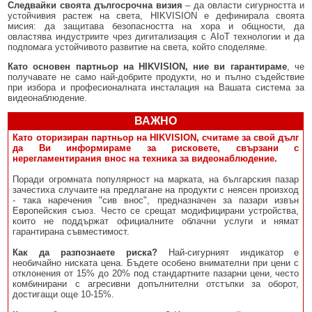
Следвайки своята дългосрочна визия
– да овласти сигурността и
устойчивия растеж на света, HIKVISION е дефинирала своята
мисия: да защитава безопасността на хора и общности, да
овластява индустриите чрез дигитализация с AIoT технологии и да
подпомага устойчивото развитие на света, който споделяме.
Като основен партньор на HIKVISION, ние ви гарантираме
, че
получавате не само най-добрите продукти, но и пълно съдействие
при избора и професионалната инсталация на Вашата система за
видеонаблюдение.
ВАЖНО
Като оторизиран партньор на HIKVISION, считаме за свой дълг
да Ви информираме за рисковете, свързани с
нерегламентирания внос на техника за видеонаблюдение.
Поради огромната популярност на марката, на българския пазар
зачестиха случаите на предлагане на продукти с неясен произход
- така наречения "сив внос", предназначен за пазари извън
Европейския съюз. Често се срещат модифицирани устройства,
които не поддържат официалните облачни услуги и нямат
гарантирана съвместимост.
Как да разпознаете риска?
Най-сигурният индикатор е
необичайно ниската цена. Бъдете особено внимателни при цени с
отклонения от 15% до 20% под стандартните пазарни цени, често
комбинирани с агресивни допълнителни отстъпки за оборот,
достигащи още 10-15%.