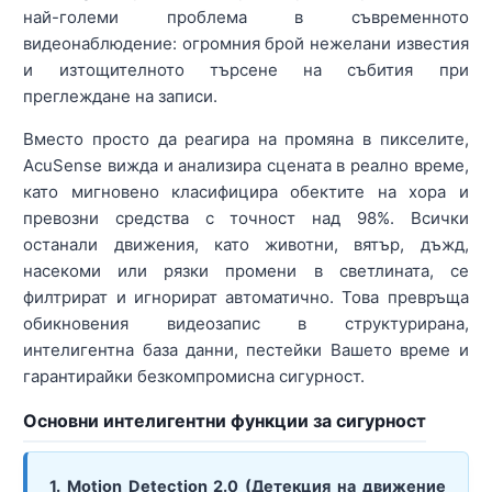
най-големи проблема в съвременното
видеонаблюдение: огромния брой нежелани известия
и изтощителното търсене на събития при
преглеждане на записи.
Вместо просто да реагира на промяна в пикселите,
AcuSense вижда и анализира сцената в реално време,
като мигновено класифицира обектите на хора и
превозни средства с точност над 98%. Всички
останали движения, като животни, вятър, дъжд,
насекоми или рязки промени в светлината, се
филтрират и игнорират автоматично. Това превръща
обикновения видеозапис в структурирана,
интелигентна база данни, пестейки Вашето време и
гарантирайки безкомпромисна сигурност.
Основни интелигентни функции за сигурност
1. Motion Detection 2.0 (Детекция на движение