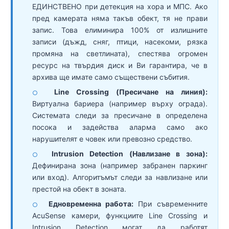
ЕДИНСТВЕНО при детекция на хора и МПС. Ако
пред камерата няма такъв обект, тя не прави
запис. Това елиминира 100% от излишните
записи (дъжд, сняг, птици, насекоми, рязка
промяна на светлината), спестява огромен
ресурс на твърдия диск и Ви гарантира, че в
архива ще имате само съществени събития.
Line Crossing (Пресичане на линия):
○
Виртуална бариера (например върху ограда).
Системата следи за пресичане в определена
посока и задейства аларма само ако
нарушителят е човек или превозно средство.
Intrusion Detection (Навлизане в зона):
○
Дефинирана зона (например забранен паркинг
или вход). Алгоритъмът следи за навлизане или
престой на обект в зоната.
Едновременна работа:
При съвременните
○
AcuSense камери, функциите Line Crossing и
Intrusion Detection могат да работят