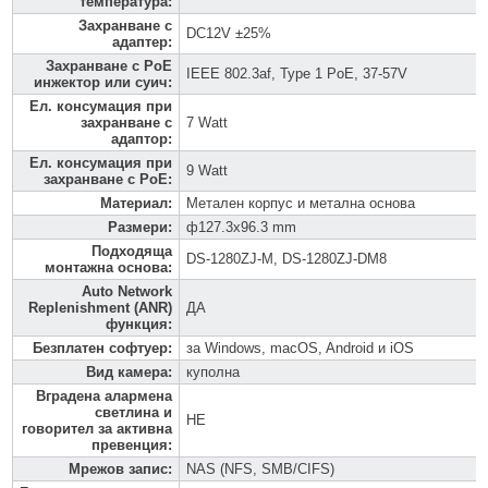
температура
:
Захранване с
DC12V ±25%
адаптер
:
Захранване с PoE
IEEE 802.3af, Type 1 PoE, 37-57V
инжектор или суич
:
Ел. консумация при
захранване с
7 Watt
адаптор
:
Ел. консумация при
9 Watt
захранване с PoE
:
Материал
:
Метален корпус и метална основа
Размери
:
ф127.3х96.3 mm
Подходяща
DS-1280ZJ-M, DS-1280ZJ-DM8
монтажна основа
:
Auto Network
Replenishment (ANR)
ДА
функция
:
Безплатен софтуер
:
за Windows, macOS, Android и iOS
Вид камера
:
куполна
Вградена алармена
светлина и
НЕ
говорител за активна
превенция
:
Мрежов запис
:
NAS (NFS, SMB/CIFS)