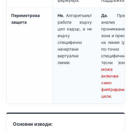
фърмуера.
поддръжка.
Периметрова
Не.
Алгоритъмът
Да.
Прециз
защита
работи върху
анализ 
цял кадър, а не
проникване
върху
зона и пресич
специфично
на линия (раб
начертани
по-точно 
виртуални
специфични
линии.
тесни зони
може 
включва за
само п
филтрирани
цели
.
Основни изводи: