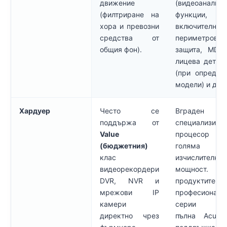
движение
(видеоанализ)
(филтриране на
функции,
хора и превозни
включително
средства от
периметрова
общия фон).
защита, MD 2
лицева детек
(при определ
модели) и др.
Хардуер
Често се
Вграден
поддържа от
специализира
Value
процесор
(бюджетния)
голяма
клас
изчислителна
видеорекордери
мощност. С
DVR, NVR и
продуктите
мрежови IP
професионалн
камери
серии им
директно чрез
пълна AcuSe