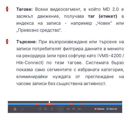
Тагове:
Всеки видеосегмент, в който MD 2.0 е
2
засякъл движение, получава
таг (етикет)
в
индекса на записа - например „Човек“ или
„Превозно средство“.
Търсене:
При възпроизвеждане или търсене на
3
записи потребителят филтрира данните в менюто
на рекордера (или през софтуер като iVMS-4200 /
Hik-Connect) по тези тагове. Системата бързо
показва само сегментите с избраната категория,
елиминирайки нуждата от преглеждане на
часове записи без съществена активност.