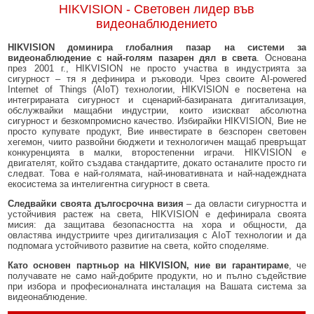
HIKVISION - Световен лидер във
видеонаблюдението
HIKVISION доминира глобалния пазар на системи за
видеонаблюдение с най-голям пазарен дял в света
. Основана
през 2001 г., HIKVISION не просто участва в индустрията за
сигурност – тя я дефинира и ръководи. Чрез своите AI-powered
Internet of Things (AIoT) технологии, HIKVISION е посветена на
интегрираната сигурност и сценарий-базираната дигитализация,
обслужвайки мащабни индустрии, които изискват абсолютна
сигурност и безкомпромисно качество. Избирайки HIKVISION, Вие не
просто купувате продукт, Вие инвестирате в безспорен световен
хегемон, чиито развойни бюджети и технологичен мащаб превръщат
конкуренцията в малки, второстепенни играчи. HIKVISION е
двигателят, който създава стандартите, докато останалите просто ги
следват. Това е най-голямата, най-иновативната и най-надеждната
екосистема за интелигентна сигурност в света.
Следвайки своята дългосрочна визия
– да овласти сигурността и
устойчивия растеж на света, HIKVISION е дефинирала своята
мисия: да защитава безопасността на хора и общности, да
овластява индустриите чрез дигитализация с AIoT технологии и да
подпомага устойчивото развитие на света, който споделяме.
Като основен партньор на HIKVISION, ние ви гарантираме
, че
получавате не само най-добрите продукти, но и пълно съдействие
при избора и професионалната инсталация на Вашата система за
видеонаблюдение.