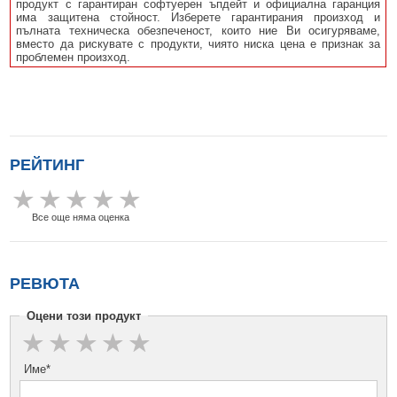
продукт с гарантиран софтуерен ъпдейт и официална гаранция
има защитена стойност. Изберете гарантирания произход и
пълната техническа обезпеченост, които ние Ви осигуряваме,
вместо да рискувате с продукти, чиято ниска цена е признак за
проблемен произход.
РЕЙТИНГ
Все още няма оценка
РЕВЮТА
Оцени този продукт
Име*