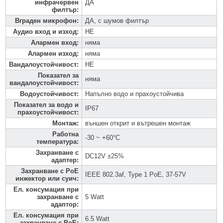
инфрачервен
ДА
филтър
:
Вграден микрофон
:
ДА, с шумов филтър
Аудио вход и изход
:
НЕ
Алармен вход
:
няма
Алармен изход
:
няма
Вандалоустойчивост
:
НЕ
Показател за
няма
вандалоустойчивост
:
Водоустойчивост
:
Напълно водо и прахоустойчива
Показател за водо и
IP67
прахоустойчивост
:
Монтаж
:
външен открит и вътрешен монтаж
Работна
-30 ~ +60°C
температура
:
Захранване с
DC12V ±25%
адаптер
:
Захранване с PoE
IEEE 802.3af, Type 1 PoE, 37-57V
инжектор или суич
:
Ел. консумация при
захранване с
5 Watt
адаптор
:
Ел. консумация при
6.5 Watt
захранване с PoE
: