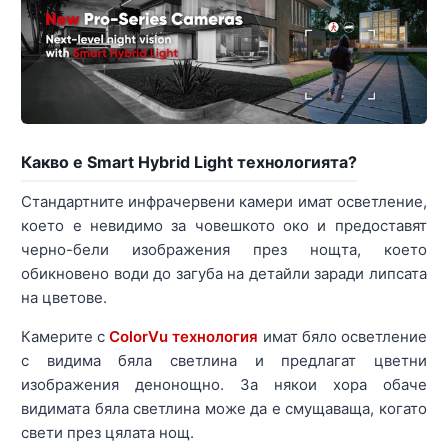
Какво е Smart Hybrid Light технологията?
Стандартните инфрачервени камери имат осветление,
което е невидимо за човешкото око и предоставят
черно-бели изображения през нощта, което
обикновено води до загуба на детайли заради липсата
на цветове.
Камерите с
ColorVu технология
имат бяло осветление
с видима бяла светлина и предлагат цветни
изображения денонощно. За някои хора обаче
видимата бяла светлина може да е смущаваща, когато
свети през цялата нощ.