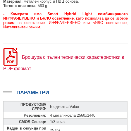
Материал:
метален корпус и ПВЦ основа.
Тегло с опаковка
: 560 g.
- Камерата има Smart Hybrid Light комбинираното
ИНФРАЧЕРВЕНО и БЯЛО осветление
, като позволява да се избере
режим на осветление: ИНФРАЧЕРВЕНО или БЯЛО осветление,
Интелигентен режим.
Брошура с пълни технически характеристики в
PDF формат
ПАРАМЕТРИ
ПРОДУКТОВА
Бюджетна Value
СЕРИЯ
:
Резолюция
:
4 мегапиксела 2560x1440
CMOS Сензор
:
1/3 инча
Кадри в секунда при
25 fps