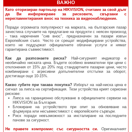
ВАЖНО
Като оторизиран партньор на HIKVISION, считаме за свой дълг
да Ви информираме за рисковете, свързани с
нерегламентирания внос на техника за видеонаблюдение.
Поради огромната популярност на марката, на българския пазар
зачестиха случаите на предлагане на продукти с неясен произход
- така наречения "сив внос", предназначен за пазари извън
Европейския съюз. Често се срещат модифицирани устройства,
които не поддържат официалните облачни услуги и нямат
гарантирана съвместимост.
Как да разпознаете риска?
Най-сигурният индикатор е
необичайно ниската цена. Бъдете особено внимателни при цени с
отклонения от 15% до 20% под стандартните пазарни цени, често
комбинирани с агресивни допълнителни отстъпки за оборот,
достигащи още 10-15%.
Какво губите при такава покупка?
Изборът на най-ниска цена е
сигнал за липса на сертификация. Тези устройства крият сериозни
рискове:
Липса на гаранционно обслужване в официалните сервизи на
HIKVISION за България.
Блокиране на устройството при опит за обновяване на
фърмуера или несъвместимост с европейските сървъри.
Риск поради невъзможност за инсталиране на последните
пачове за сигурност.
Не правете компромис със сигурността си.
Оригиналният