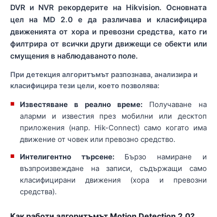
DVR и NVR рекордерите на Hikvision. Основната
цел на MD 2.0 е да различава и класифицира
движенията от хора и превозни средства, като ги
филтрира от всички други движещи се обекти или
смущения в наблюдаваното поле.
При детекция алгоритъмът разпознава, анализира и
класифицира тези цели, което позволява:
Известяване в реално време:
Получаване на
аларми и известия през мобилни или десктоп
приложения (напр. Hik-Connect) само когато има
движение от човек или превозно средство.
Интелигентно търсене:
Бързо намиране и
възпроизвеждане на записи, съдържащи само
класифицирани движения (хора и превозни
средства).
Как работи алгоритъмът Motion Detection 2.0?