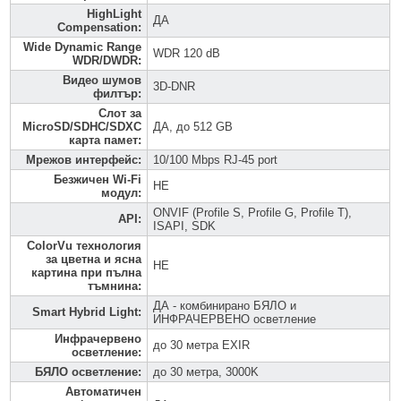
HighLight
ДА
Compensation
:
Wide Dynamic Range
WDR 120 dB
WDR/DWDR
:
Видео шумов
3D-DNR
филтър
:
Слот за
MicroSD/SDHC/SDXC
ДА, до 512 GB
карта памет
:
Мрежов интерфейс
:
10/100 Mbps RJ-45 port
Безжичен Wi-Fi
НЕ
модул
:
ONVIF (Profile S, Profile G, Profile T),
API
:
ISAPI, SDK
ColorVu технология
за цветна и ясна
НЕ
картина при пълна
тъмнина
:
ДА - комбинирано БЯЛО и
Smart Hybrid Light
:
ИНФРАЧЕРВЕНО осветление
Инфрачервено
до 30 метра EXIR
осветление
:
БЯЛО осветление
:
до 30 метра, 3000K
Автоматичен