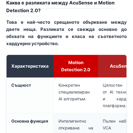
Каква е разликата между AcuSense и Motion
Detection 2.0?
Това е най-често срещаното объркване между
двете неща. Разликата се свежда основно до
обхвата на функциите и класа на съответното
хардуерно устройство.
Motion
Характеристика
AcuSense
Detection 2.0
Същност
Конкретен
Цялостен па
специализиран
от AI техноло
AI алгоритъм.
и хардуер
платформа.
Основна функция
Интелигентно
Пълен набор
откриване на
VCA