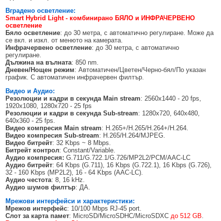
Вградено осветление:
Smart Hybrid Light - комбинирано БЯЛО и ИНФРАЧЕРВЕНО
осветление
Бяло осветление
: до 30 метра, с автоматично регулиране. Може да
се вкл. и изкл. от менюто на камерата.
Инфрачервено осветление
: до 30 метра, с автоматично
регулиране.
Дължина на вълната
: 850 nm.
Дневен/Нощен режим
: Автоматичен/Цветен/Черно-бял/По указан
график. С автоматичен инфрачервен филтър.
Видео и Аудио:
Резолюции
и кадри в секунда
Main stream
: 2560x1440 - 20 fps,
1920x1080, 1280х720 - 25 fps
Резолюции
и кадри в секунда
Sub-stream
: 1280x720, 640x480,
640x360 - 25 fps.
Видео компресия
Main stream
: H.265+/H.265/H.264+/H.264.
Видео компресия
Sub-stream
: H.265/H.264/MJPEG.
Видео битрейт
: 32 Kbps ~ 8 Mbps.
Битрейт контрол
: Constant/Variable.
Аудио компресия:
G.711/G.722.1/G.726/MP2L2/PCM/AAC-LC
Аудио битрейт
: 64 Kbps (G.711), 16 Kbps (G.722.1), 16 Kbps (G.726),
32 - 160 Kbps (MP2L2), 16 - 64 Kbps (AAC-LC).
Аудио честота
: 8, 16 kHz.
Аудио шумов филтър
: ДА.
Мрежови интерфейси и характеристики:
Мрежов интерфейс
: 10/100 Mbps RJ-45 port.
Слот за карта памет
: MicroSD/MicroSDHC/MicroSDXC
до 512 GB
.