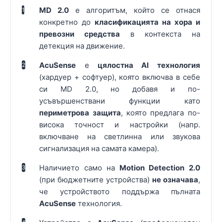
MD 2.0
е алгоритъм, който се отнася
1
конкретно до
класификацията на хора и
превозни средства
в контекста на
детекция на движение.
AcuSense
е
цялостна AI технология
2
(хардуер + софтуер), която включва в себе
си MD 2.0, но добавя и по-
усъвършенствани функции като
периметрова защита
, която предлага по-
висока точност и настройки (напр.
включване на светлинна или звукова
сигнализация на самата камера).
Наличието само на
Motion Detection 2.0
3
(при бюджетните устройства)
не означава
,
че устройството поддържа пълната
AcuSense
технология.