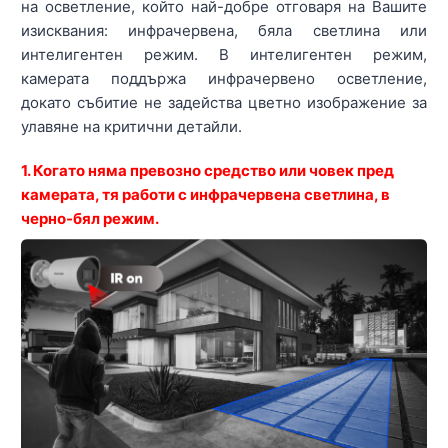
на осветление, който най-добре отговаря на Вашите
изисквания: инфрачервена, бяла светлина или
интелигентен режим. В интелигентен режим,
камерата поддържа инфрачервено осветление,
докато събитие не задейства цветно изображение за
улавяне на критични детайли.
1. Когато няма превозно средство или човек пред
камерата, тя работи с инфрачервена светлина, в
черно-бял режим.