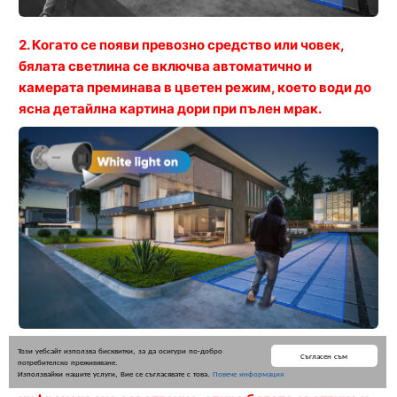
2. Когато се появи превозно средство или човек,
бялата светлина се включва автоматично и
камерата преминава в цветен режим, което води до
ясна детайлна картина дори при пълен мрак.
Този уебсайт използва бисквитки, за да осигури по-добро
3. Когато превозното средство или човек напусне
Съгласен съм
потребителско преживяване.
Използвайки нашите услуги, Вие се съгласявате с това.
Повече информация
обсега на камерата, тя превключва обратно към