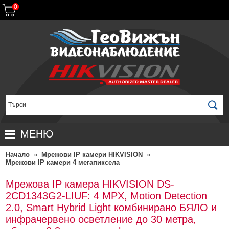
0
МЕНЮ
Начало
»
Мрежови IP камери HIKVISION
»
НАЧАЛО
Мрежови IP камери 4 мегапиксела
ПРОДУКТИ
Мрежова IP камера HIKVISION DS-
ЗА ДИСТРИБУТОРИ
ПРОМОЦИИ
2CD1343G2-LIUF: 4 MPX, Motion Detection
2.0, Smart Hybrid Light комбинирано БЯЛО и
ГАРАНЦИОННИ УСЛОВИЯ
НОВИ ПРОДУКТИ
инфрачервено осветление до 30 метра,
ДОСТАВКИ
КОМПЛЕКТИ ЗА ВИДЕОНАБЛЮДЕНИЕ