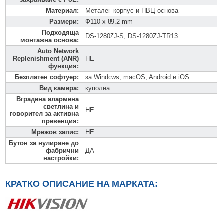
Материал
:
Метален корпус и ПВЦ основа
Размери
:
Ф110 x 89.2 mm
Подходяща
DS-1280ZJ-S, DS-1280ZJ-TR13
монтажна основа
:
Auto Network
Replenishment (ANR)
НЕ
функция
:
Безплатен софтуер
:
за Windows, macOS, Android и iOS
Вид камера
:
куполна
Вградена алармена
светлина и
НЕ
говорител за активна
превенция
:
Мрежов запис
:
НЕ
Бутон за нулиране до
фабрични
ДА
настройки
:
КРАТКО ОПИСАНИЕ НА МАРКАТА: