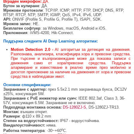
Вграден микрофон:
ДА.
Бутон за нулиране
: ДА.
Мрежови протоколи
: TCP/IP, ICMP, HTTP, FTP, DHCP, DNS, RTP,
RTSP, RTCP, NTP, SMTP, IGMP, QoS, IPv4, IPv6, UDP.
API:
ONVIF (Profile S, Profile G, Profile T), ISAPI, SDK.
Мрежов запис
: НЕ.
Безплатен софтуер
: за Windows, macOS, Android и iOS.
Приложения
: iVMS-4200, Hik-Connect.
Поддържа следните
AI
Deep Learning алгоритми:
Motion Detection 2.0 -
AI алгоритъм за детекция на движения.
Разпознава, анализира, класифицира хора и превозни средства.
При търсене и възпроизвеждане може да показва записи с
движения само от хора/превозни средства. Поддържа
алармиране и известяване в реално време през мобилно и
десктоп приложение за наличие на движения от хора и превозни
средства в наблюдаван имот.
Основни спецификации:
Захранване с адаптер:
през 5.5x2.1 mm захранваща букса, DC12V
±25%, консумация 5W.
Захранване с
PoE инжектор или суич:
IEEE 802.3af, Class 3, 36-
57V, консумация 6.5W. Захранване не е включено.
Подходяща монтажна основа:
DS-1280ZJ-S
, DS-1280ZJ-TR13.
Монтаж:
външен открит.
Размери
: ф110 x 89.2 mm
Степен на водоустойчивост:
IP67 - водоустойчива.
Вандалоустойчивост:
няма.
о
Работна температура
: -30~+60
C.