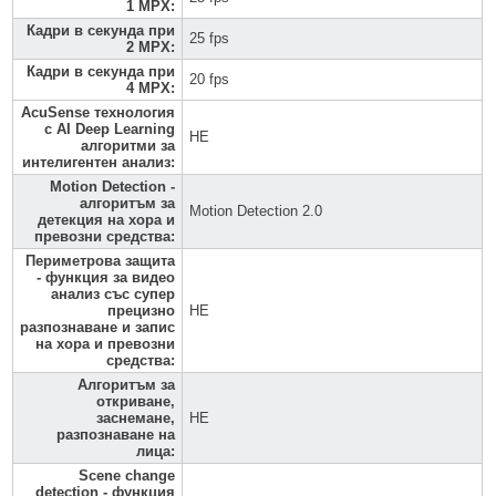
1 MPX
:
Кадри в секунда при
25 fps
2 MPX
:
Кадри в секунда при
20 fps
4 MPX
:
AcuSense технология
с AI Deep Learning
НЕ
алгоритми за
интелигентен анализ
:
Motion Detection -
алгоритъм за
Motion Detection 2.0
детекция на хора и
превозни средства
:
Периметрова защита
- функция за видео
анализ със супер
прецизно
НЕ
разпознаване и запис
на хора и превозни
средства
:
Алгоритъм за
откриване,
заснемане,
НЕ
разпознаване на
лица
:
Scene change
detection - функция