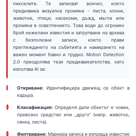
пикселите. Те записват всичко, което
предизвика визуална промяна - листа, клони,
животни, птици, насекоми, дъжд, мъгла или
промяна в осветлението. Това води до огромен
брой нежелани известия и затрупване на архива
с безполезни записи, което прави
преглеждането на събитията и намирането на
важен момент бавно и трудно. Motion Detection
2.0 преодолява тези предизвикателства, като
използва AI за:
Откриване:
Идентифицира движещ се обект в
1
кадъра.
Класификация:
Определя дали обектът е човек,
2
превозно средство или „друго“ (напр. животно,
сянка, листа).
Филтриране:
Маркира записа и изпраща известие
3