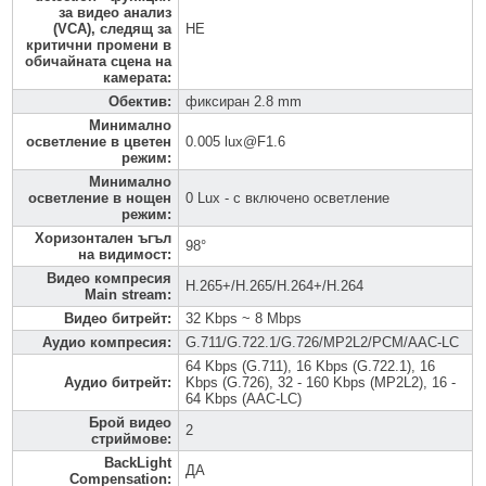
за видео анализ
(VCA), следящ за
НЕ
критични промени в
обичайната сцена на
камерата
:
Обектив
:
фиксиран 2.8 mm
Минимално
осветление в цветен
0.005 lux@F1.6
режим
:
Минимално
осветление в нощен
0 Lux - с включено осветление
режим
:
Хоризонтален ъгъл
98°
на видимост
:
Видео компресия
H.265+/H.265/H.264+/H.264
Main stream
:
Видео битрейт
:
32 Kbps ~ 8 Mbps
Аудио компресия
:
G.711/G.722.1/G.726/MP2L2/PCM/AAC-LC
64 Kbps (G.711), 16 Kbps (G.722.1), 16
Аудио битрейт
:
Kbps (G.726), 32 - 160 Kbps (MP2L2), 16 -
64 Kbps (AAC-LC)
Брой видео
2
стриймове
:
BackLight
ДА
Compensation
: