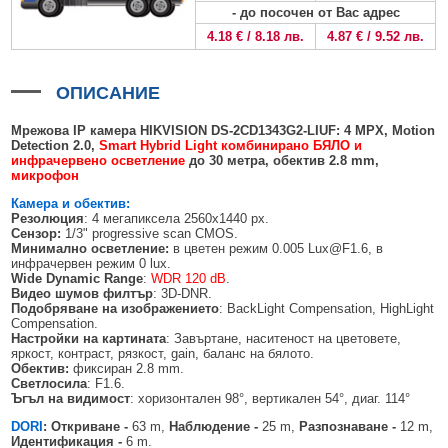
БЕЗЖИЧНИ ДЕТЕКТОРИ AJAX
БЕЗЖИЧНИ ДЕТЕКТОРИ ЗА HIKVISION AX PRO
ALFALINE, СТЕННИ/СТОЯЩИ, С ОТВАРЯЕМИ И ЗАКЛЮЧВАЩИ СЕ
АКСЕСОАРИ ЗА КОМУНИКАЦИОННИ ШКАФОВЕ
- до посочен от Вас адрес
СТРАНИЦИ
4.18 € / 8.18 лв.
4.87 € / 9.52 лв.
БЕЗЖИЧНИ ДЕТЕКТОРИ ЗА ПОЖАР, ДИМ, ТОПЛИНА И ВЪГЛЕРОДЕН
БЕЗЖИЧНИ МОДУЛИ И АКСЕСОАРИ ЗА HIKVISION AX PRO
УПОТРЕБЯВАНА ТЕХНИКА
ОКСИД
INTERLINE, СТОЯЩИ - НЕОТВАРЯЕМИ СТРАНИЦИ
КОМПЛЕКТИ БЕЗЖИЧНИ АЛАРМЕНИ СИСТЕМИ AX PRO
ОПИСАНИЕ
БЕЗЖИЧНИ КЛАВИАТУРИ AJAX
BETALINE, СТОЯЩИ С ОТВАРЯЕМИ И ЗАКЛЮЧВАЩИ СЕ СТРАНИЦИ
БЕЗКОНТАКТНИ RFID КАРТИ И ЧИПОВЕ ЗА КЛАВИАТУРИ
Мрежова IP камера HIKVISION
DS-2CD
1
3
43
G
2
-L
IUF
:
4
MPX
,
Motion
Detection 2.0
,
Smart Hybrid Light комбинирано БЯЛО и
инфрачервено осветление
до
3
0
метра
, обектив 2.8
mm
,
БЕЗЖИЧНИ ДИСТАНЦИОННИ УПРАВЛЕНИЯ И БУТОНИ
микрофон
БЕЗЖИЧНИ СИРЕНИ AJAX
Камера и обектив:
Резолюция
: 4 мегапиксела 2560x1440 px.
МОДУЛИ ЗА СГРАДНА АВТОМАТИЗАЦИЯ AJAX
Сензор:
1/3" progressive scan CMOS.
Минимално осветление:
в цветен режим 0.005 Lux@F1.6, в
инфрачервен режим 0 lux.
Wide Dynamic Range
:
WDR 120 dB
.
Видео шумов филтър
: 3D-DNR.
Подобряване на изображението
: BackLight Compensation, HighLight
Compensation.
Настройки на картината
: Завъртане, наситеност на цветовете,
яркост, контраст, рязкост, gain, баланс на бялото.
Обектив:
фиксиран 2.8 mm.
Светлосила
: F1.6.
Ъгъл на видимост
: хоризонтален 98°, вертикален 54°, диаг. 114°
DORI
: Откриване -
63 m,
Наблюдение -
25 m,
Разпознаване -
12 m,
Идентификация -
6 m.