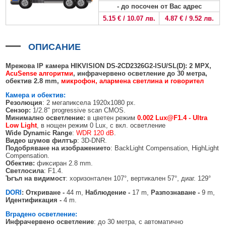
БЕЗЖИЧНИ ДЕТЕКТОРИ AJAX
БЕЗЖИЧНИ ДЕТЕКТОРИ ЗА HIKVISION AX PRO
ALFALINE, СТЕННИ/СТОЯЩИ, С ОТВАРЯЕМИ И ЗАКЛЮЧВАЩИ СЕ
АКСЕСОАРИ ЗА КОМУНИКАЦИОННИ ШКАФОВЕ
- до посочен от Вас адрес
СТРАНИЦИ
5.15 € / 10.07 лв.
4.87 € / 9.52 лв.
БЕЗЖИЧНИ ДЕТЕКТОРИ ЗА ПОЖАР, ДИМ, ТОПЛИНА И ВЪГЛЕРОДЕН
БЕЗЖИЧНИ МОДУЛИ И АКСЕСОАРИ ЗА HIKVISION AX PRO
УПОТРЕБЯВАНА ТЕХНИКА
ОКСИД
INTERLINE, СТОЯЩИ - НЕОТВАРЯЕМИ СТРАНИЦИ
КОМПЛЕКТИ БЕЗЖИЧНИ АЛАРМЕНИ СИСТЕМИ AX PRO
ОПИСАНИЕ
БЕЗЖИЧНИ КЛАВИАТУРИ AJAX
BETALINE, СТОЯЩИ С ОТВАРЯЕМИ И ЗАКЛЮЧВАЩИ СЕ СТРАНИЦИ
БЕЗКОНТАКТНИ RFID КАРТИ И ЧИПОВЕ ЗА КЛАВИАТУРИ
Мрежова IP камера HIKVISION
DS-2CD2326G2-ISU/SL
(D)
:
2
MPX
,
AcuSense алгоритми
,
инфрачервено осветление до 30 метра
,
обектив 2.8
mm
,
микрофон,
алармена светлина и говорител
БЕЗЖИЧНИ ДИСТАНЦИОННИ УПРАВЛЕНИЯ И БУТОНИ
Камера и обектив:
БЕЗЖИЧНИ СИРЕНИ AJAX
Резолюция
: 2 мегапиксела 1920x1080 px.
Сензор:
1/2.8" progressive scan CMOS.
МОДУЛИ ЗА СГРАДНА АВТОМАТИЗАЦИЯ AJAX
Минимално осветление:
в цветен режим
0.002
L
ux@F1.4 -
Ultra
Low Light
, в нощен режим 0 Lux, с вкл. осветление
Wide Dynamic Range
:
WDR 120 dB
.
Видео шумов филтър
: 3D-DNR.
Подобряване на изображението
: BackLight Compensation, HighLight
Compensation.
Обектив:
фиксиран 2.8 mm.
Светлосила
: F1.4.
Ъгъл на видимост
: хоризонтален 107°, вертикален 57°, диаг. 129°
DORI
: Откриване -
44 m,
Наблюдение -
17 m,
Разпознаване -
9 m,
Идентификация -
4 m.
Вградено осветление:
Инфрачервено осветление
: до 30 метра, с автоматично