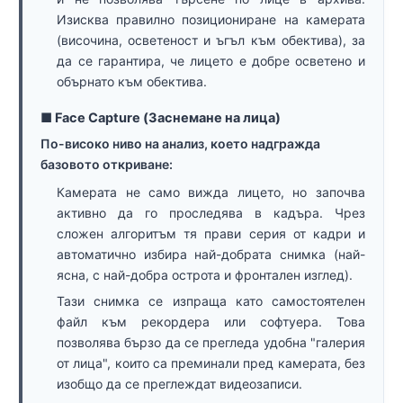
Изисква правилно позициониране на камерата
(височина, осветеност и ъгъл към обектива), за
да се гарантира, че лицето е добре осветено и
обърнато към обектива.
■ Face Capture (Заснемане на лица)
По-високо ниво на анализ, което надгражда
базовото откриване:
Камерата не само вижда лицето, но започва
активно да го проследява в кадъра. Чрез
сложен алгоритъм тя прави серия от кадри и
автоматично избира най-добрата снимка (най-
ясна, с най-добра острота и фронтален изглед).
Тази снимка се изпраща като самостоятелен
файл към рекордера или софтуера. Това
позволява бързо да се прегледа удобна "галерия
от лица", които са преминали пред камерата, без
изобщо да се преглеждат видеозаписи.