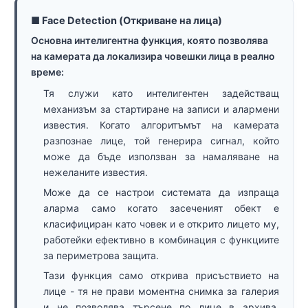
■ Face Detection (Откриване на лица)
Основна интелигентна функция, която позволява
на камерата да локализира човешки лица в реално
време:
Тя служи като интелигентен задействащ
механизъм за стартиране на записи и алармени
известия. Когато алгоритъмът на камерата
разпознае лице, той генерира сигнал, който
може да бъде използван за намаляване на
нежеланите известия.
Може да се настрои системата да изпраща
аларма само когато засеченият обект е
класифициран като човек и е открито лицето му,
работейки ефективно в комбинация с функциите
за периметрова защита.
Тази функция само открива присъствието на
лице - тя не прави моментна снимка за галерия
и не позволява търсене по лице в архива.