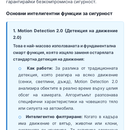
гарантирайки безкомпромисна сигурност.
Основни интелигентни функции за сигурност
1. Motion Detection 2.0 (Детекция на движение
2.0)
Това е най-масово използваната и фундаментална
смарт функция, която изцяло заменя остарялата
стандартна детекция на движения:
Как работи:
За разлика от традиционната
○
детекция, която реагира на всяко движение
(сенки, светлини, дъжд), Motion Detection 2.0
анализира обектите в реално време върху целия
обсег на камерата. Алгоритъмът разпознава
специфични характеристики на човешкото тяло
или силуета на автомобила.
Интелигентно филтриране:
Когато в кадъра
○
има движение от вятър, животни или клони,
системата ги игнорира. Тя активира алармено