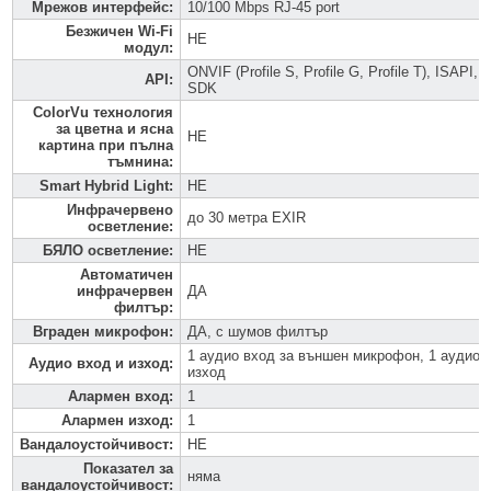
Мрежов интерфейс
:
10/100 Mbps RJ-45 port
Безжичен Wi-Fi
НЕ
модул
:
ONVIF (Profile S, Profile G, Profile T), ISAPI,
API
:
SDK
ColorVu технология
за цветна и ясна
НЕ
картина при пълна
тъмнина
:
Smart Hybrid Light
:
НЕ
Инфрачервено
до 30 метра EXIR
осветление
:
БЯЛО осветление
:
НЕ
Автоматичен
инфрачервен
ДА
филтър
:
Вграден микрофон
:
ДА, с шумов филтър
1 аудио вход за външен микрофон, 1 аудио
Аудио вход и изход
:
изход
Алармен вход
:
1
Алармен изход
:
1
Вандалоустойчивост
:
НЕ
Показател за
няма
вандалоустойчивост
: