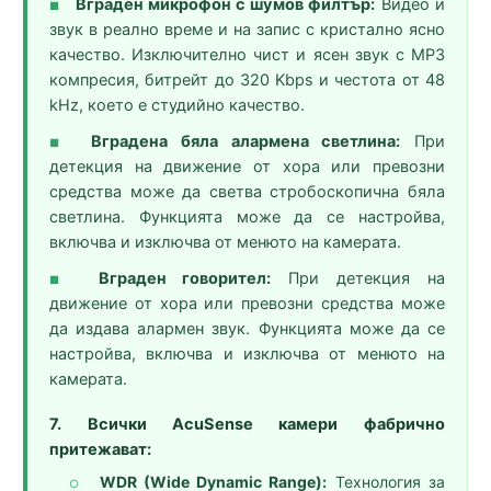
Вграден микрофон с шумов филтър:
Видео и
■
звук в реално време и на запис с кристално ясно
качество. Изключително чист и ясен звук с MP3
компресия, битрейт до 320 Kbps и честота от 48
kHz, което е студийно качество.
Вградена бяла алармена светлина:
При
■
детекция на движение от хора или превозни
средства може да светва стробоскопична бяла
светлина. Функцията може да се настройва,
включва и изключва от менюто на камерата.
Вграден говорител:
При детекция на
■
движение от хора или превозни средства може
да издава алармен звук. Функцията може да се
настройва, включва и изключва от менюто на
камерата.
7. Всички AcuSense камери фабрично
притежават:
WDR (Wide Dynamic Range):
Технология за
○