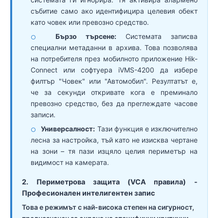
събитие само ако идентифицира целевия обект
като човек или превозно средство.
Бързо търсене:
Системата записва
○
специални метаданни в архива. Това позволява
на потребителя през мобилното приложение Hik-
Connect или софтуера iVMS-4200 да избере
филтър "Човек" или "Автомобил". Резултатът е,
че за секунди откривате кога е преминало
превозно средство, без да преглеждате часове
записи.
Универсалност:
Тази функция е изключително
○
лесна за настройка, тъй като не изисква чертане
на зони – тя пази изцяло целия периметър на
видимост на камерата.
2. Периметрова защита (VCA правила) -
Професионален интелигентен запис
Това е режимът с най-висока степен на сигурност,