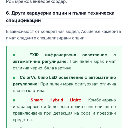
PoE мрежов видеорекордер.
6. Други хардуерни опции и пълни технически
спецификации
В зависимост от конкретния модел, AcuSense камерите
имат следните специализирани опции:
EXIR инфрачервено осветление с
■
автоматично регулиране:
При пълен мрак имат
отлична черно-бяла картина.
ColorVu бяло LED осветление с автоматично
■
регулиране:
При пълен мрак осигуряват отлична
цветна картина.
Smart Hybrid Light:
Комбинирано
■
инфрачервено и бяло осветление с интелигентно
превключване при детекция на хора и превозни
средства.