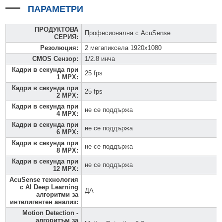
ПАРАМЕТРИ
ПРОДУКТОВА
Професионална с AcuSense
СЕРИЯ
:
Резолюция
:
2 мегапиксела 1920x1080
CMOS Сензор
:
1/2.8 инча
Кадри в секунда при
25 fps
1 MPX
:
Кадри в секунда при
25 fps
2 MPX
:
Кадри в секунда при
не се поддържа
4 MPX
:
Кадри в секунда при
не се поддържа
6 MPX
:
Кадри в секунда при
не се поддържа
8 MPX
:
Кадри в секунда при
не се поддържа
12 MPX
:
AcuSense технология
с AI Deep Learning
ДА
алгоритми за
интелигентен анализ
:
Motion Detection -
алгоритъм за