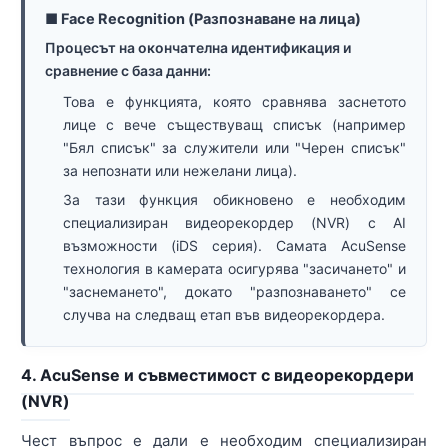
■ Face Recognition (Разпознаване на лица)
Процесът на окончателна идентификация и
сравнение с база данни:
Това е функцията, която сравнява заснетото
лице с вече съществуващ списък (например
"Бял списък" за служители или "Черен списък"
за непознати или нежелани лица).
За тази функция обикновено е необходим
специализиран видеорекордер (NVR) с AI
възможности (iDS серия). Самата AcuSense
технология в камерата осигурява "засичането" и
"заснемането", докато "разпознаването" се
случва на следващ етап във видеорекордера.
4. AcuSense и съвместимост с видеорекордери
(NVR)
Чест въпрос е дали е необходим специализиран