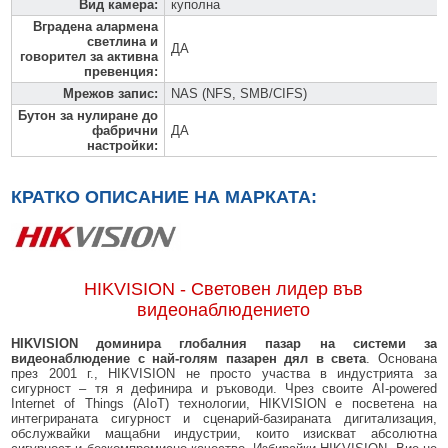
Вид камера
:
куполна
Вградена алармена
светлина и
ДА
говорител за активна
превенция
:
Мрежов запис
:
NAS (NFS, SMB/CIFS)
Бутон за нулиране до
фабрични
ДА
настройки
:
КРАТКО ОПИСАНИЕ НА МАРКАТА:
HIKVISION - Световен лидер във
видеонаблюдението
HIKVISION доминира глобалния пазар на системи за
видеонаблюдение с най-голям пазарен дял в света
. Основана
през 2001 г., HIKVISION не просто участва в индустрията за
сигурност – тя я дефинира и ръководи. Чрез своите AI-powered
Internet of Things (AIoT) технологии, HIKVISION е посветена на
интегрираната сигурност и сценарий-базираната дигитализация,
обслужвайки мащабни индустрии, които изискват абсолютна