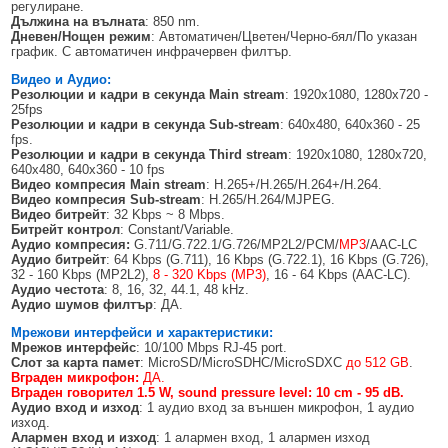
регулиране.
Дължина на вълната
: 850 nm.
Дневен/Нощен режим
: Автоматичен/Цветен/Черно-бял/По указан
график. С автоматичен инфрачервен филтър.
Видео и Аудио:
Резолюции
и кадри в секунда
Main stream
: 1920x1080, 1280х720 -
25fps
Резолюции
и кадри в секунда
Sub-stream
: 640x480, 640x360 - 25
fps.
Резолюции
и кадри в секунда
Third stream
: 1920x1080, 1280x720,
640x480, 640x360 - 10 fps
Видео компресия
Main stream
: H.265+/H.265/H.264+/H.264.
Видео компресия
Sub-stream
: H.265/H.264/MJPEG.
Видео битрейт
: 32 Kbps ~ 8 Mbps.
Битрейт контрол
: Constant/Variable.
Аудио компресия:
G.711/G.722.1/G.726/MP2L2/PCM/
MP3
/AAC-LC
Аудио битрейт
: 64 Kbps (G.711), 16 Kbps (G.722.1), 16 Kbps (G.726),
32 - 160 Kbps (MP2L2),
8 - 320 Kbps (MP3)
, 16 - 64 Kbps (AAC-LC).
Аудио честота
: 8, 16, 32, 44.1, 48 kHz.
Аудио шумов филтър
: ДА.
Мрежови интерфейси и характеристики:
Мрежов интерфейс
: 10/100 Mbps RJ-45 port.
Слот за карта памет
: MicroSD/MicroSDHC/MicroSDXC
до 512 GB
.
Вграден микрофон:
ДА.
Вграден говорител 1.
5
W, sound pressure level: 10 cm - 95 dB
.
Аудио вход и изход
: 1 аудио вход за външен микрофон, 1 аудио
изход.
Алармен вход и изход
: 1 алармен вход, 1 алармен изход