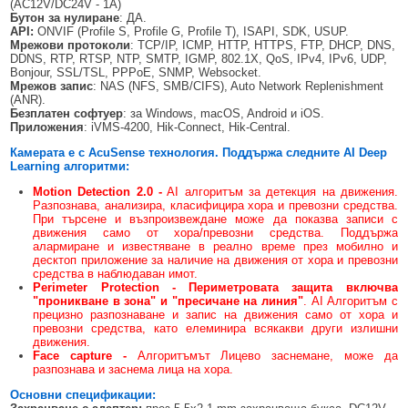
(AC12V/DC24V - 1A)
Бутон за нулиране
: ДА.
API:
ONVIF (Profile S, Profile G, Profile T), ISAPI, SDK, USUP.
Мрежови протоколи
: TCP/IP, ICMP, HTTP, HTTPS, FTP, DHCP, DNS,
DDNS, RTP, RTSP, NTP, SMTP, IGMP, 802.1X, QoS, IPv4, IPv6, UDP,
Bonjour, SSL/TSL, PPPoE, SNMP, Websocket.
Мрежов запис
: NAS (NFS, SMB/CIFS), Auto Network Replenishment
(ANR).
Безплатен софтуер
: за Windows, macOS, Android и iOS.
Приложения
: iVMS-4200, Hik-Connect, Hik-Central.
Камерата е с AcuSense технология. Поддържа следните
AI
Deep
Learning алгоритми:
Motion Detection 2.0 -
AI алгоритъм за детекция на движения.
Разпознава, анализира, класифицира хора и превозни средства.
При търсене и възпроизвеждане може да показва записи с
движения само от хора/превозни средства. Поддържа
алармиране и известяване в реално време през мобилно и
десктоп приложение за наличие на движения от хора и превозни
средства в наблюдаван имот.
Perimeter Protection - Периметровата защита включва
"проникване в зона" и "пресичане на линия"
. AI Алгоритъм с
прецизно разпознаване и запис на движения само от хора и
превозни средства, като елеминира всякакви други излишни
движения.
Face capture
-
Алгоритъмът Лицево заснемане, може да
разпознава и заснема лица на хора.
Основни спецификации: