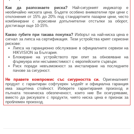
Как да разпознаете риска?
Най-сигурният индикатор е
необичайно ниската цена. Бъдете особено внимателни при цени с
отклонения от 15% до 20% под стандартните пазарни цени, често
комбинирани с агресивни допълнителни отстъпки за оборот,
достигащи още 10-15%.
Какво губите при такава покупка?
Изборът на най-ниска цена е
сигнал за липса на сертификация. Тези устройства крият сериозни
рискове:
Липса на гаранционно обслужване в официалните сервизи на
HIKVISION за България.
Блокиране на устройството при опит за обновяване на
фърмуера или несъвместимост с европейските сървъри.
Риск поради невъзможност за инсталиране на последните
пачове за сигурност.
Не правете компромис със сигурността си.
Оригиналният
продукт с гарантиран софтуерен ъпдейт и официална гаранция
има защитена стойност. Изберете гарантирания произход и
пълната техническа обезпеченост, които ние Ви осигуряваме,
вместо да рискувате с продукти, чиято ниска цена е признак за
проблемен произход.