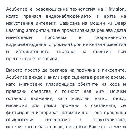
AcuSense е революционна технология на Hikvision,
която пренася видеонаблюдението в ерата на
изкуствения интелект. Базирана на мощни AI Deep
Learning алгоритми, тя е проектирана да решава двата
най-големи проблема в съвременното
видеонаблюдение: огромния брой нежелани известия
и изтощителното търсене на събития при
преглеждане на записи.
Вместо просто да реагира на промяна в пикселите,
AcuSense вижда и анализира сцената в реално време,
като мигновено класифицира обектите на хора и
превозни средства с точност над 98%. Всички
останали движения, като животни, вятър, дъжд,
насекоми или рязки промени в светлината, се
филтрират и игнорират автоматично. Това превръща
обикновения видеозапис в структурирана,
интелигентна база данни, пестейки Вашето време и