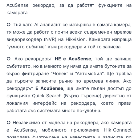
AcuSense рекордер, за да работят функциите на
камерата:
○
Тъй като AI анализът се извършва в самата камера,
тя може да работи с почти всеки съвременен мрежов
видеорекордер (NVR) на Hikvision. Камерата изпраща
"умното събитие" към рекордера и той го записва.
○
Ако рекордерът
НЕ е AcuSense
, той ще запише
събитието, но в менюто му няма да имате бутоните за
бързо филтриране "Човек" и "Автомобил". Ще трябва
да търсите записите ръчно по времева линия. Ако
рекордерът
Е AcuSense
, ще имате пълен достъп до
функцията Quick Search (Бързо търсене) директно от
локалния интерфейс на рекордера, което прави
работата със системата много по-удобна.
○
Независимо от модела на рекордера, ако камерата
е AcuSense, мобилното приложение Hik-Connect
позволява филтриране на известията и записите по