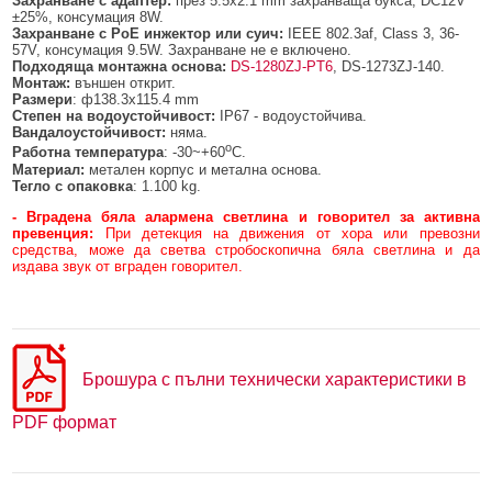
Захранване с адаптер:
през 5.5x2.1 mm захранваща букса, DC12V
±25%, консумация 8W.
Захранване с
PoE инжектор или суич:
IEEE 802.3af, Class 3, 36-
57V, консумация 9.5W. Захранване не е включено.
Подходяща монтажна основа:
DS-1280ZJ-PT6
, DS-1273ZJ-140.
Монтаж:
външен открит.
Размери
: ф138.3x115.4 mm
Степен на водоустойчивост:
IP67 - водоустойчива.
Вандалоустойчивост:
няма.
о
Работна температура
: -30~+60
C.
Материал:
метален корпус и метална основа.
Тегло с опаковка
: 1.100 kg.
- Вградена бяла алармена светлина и говорител за активна
превенция:
При детекция на движения от хора или превозни
средства, може да светва стробоскопична бяла светлина и да
издава звук от вграден говорител.
Брошура с пълни технически характеристики в
PDF формат