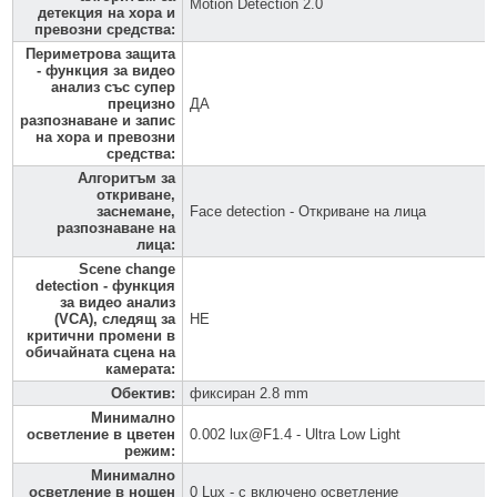
Motion Detection 2.0
детекция на хора и
превозни средства
:
Периметрова защита
- функция за видео
анализ със супер
прецизно
ДА
разпознаване и запис
на хора и превозни
средства
:
Алгоритъм за
откриване,
заснемане,
Face detection - Откриване на лица
разпознаване на
лица
:
Scene change
detection - функция
за видео анализ
(VCA), следящ за
НЕ
критични промени в
обичайната сцена на
камерата
:
Обектив
:
фиксиран 2.8 mm
Минимално
осветление в цветен
0.002 lux@F1.4 - Ultra Low Light
режим
:
Минимално
осветление в нощен
0 Lux - с включено осветление