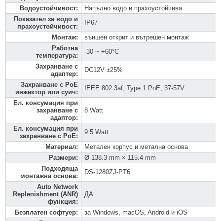
Водоустойчивост
:
Напълно водо и прахоустойчива
Показател за водо и
IP67
прахоустойчивост
:
Монтаж
:
външен открит и вътрешен монтаж
Работна
-30 ~ +60°C
температура
:
Захранване с
DC12V ±25%
адаптер
:
Захранване с PoE
IEEE 802.3af, Type 1 PoE, 37-57V
инжектор или суич
:
Ел. консумация при
захранване с
8 Watt
адаптор
:
Ел. консумация при
9.5 Watt
захранване с PoE
:
Материал
:
Метален корпус и метална основа
Размери
:
Ø 138.3 mm × 115.4 mm
Подходяща
DS-1280ZJ-PT6
монтажна основа
:
Auto Network
Replenishment (ANR)
ДА
функция
:
Безплатен софтуер
:
за Windows, macOS, Android и iOS