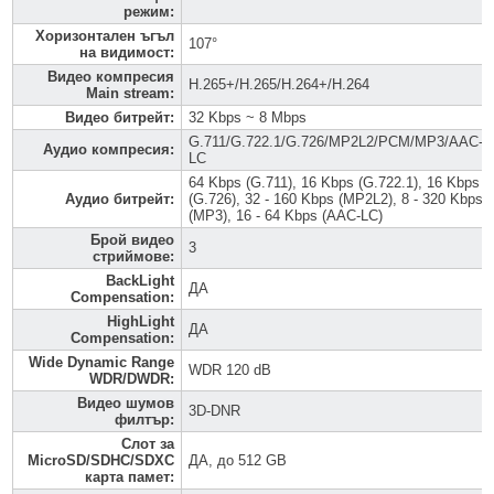
режим
:
Хоризонтален ъгъл
107°
на видимост
:
Видео компресия
H.265+/H.265/H.264+/H.264
Main stream
:
Видео битрейт
:
32 Kbps ~ 8 Mbps
G.711/G.722.1/G.726/MP2L2/PCM/MP3/AAC-
Аудио компресия
:
LC
64 Kbps (G.711), 16 Kbps (G.722.1), 16 Kbps
Аудио битрейт
:
(G.726), 32 - 160 Kbps (MP2L2), 8 - 320 Kbps
(MP3), 16 - 64 Kbps (AAC-LC)
Брой видео
3
стриймове
:
BackLight
ДА
Compensation
:
HighLight
ДА
Compensation
:
Wide Dynamic Range
WDR 120 dB
WDR/DWDR
:
Видео шумов
3D-DNR
филтър
:
Слот за
MicroSD/SDHC/SDXC
ДА, до 512 GB
карта памет
: