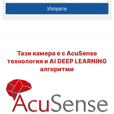
Изпрати
Тази камера е с AcuSense
технология и AI DEEP LEARNING
алгоритми