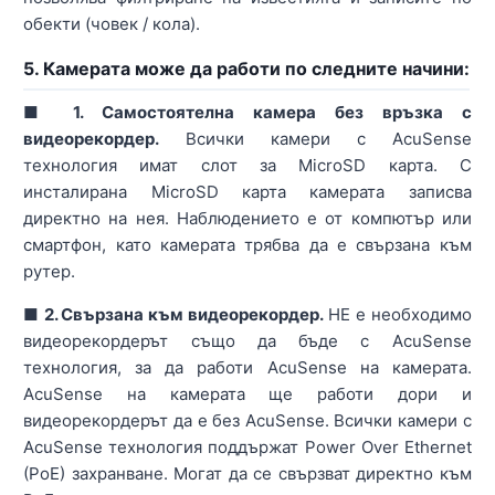
обекти (човек / кола).
5. Камерата може да работи по следните начини:
■ 1. Самостоятелна камера без връзка с
видеорекордер.
Всички камери с AcuSense
технология имат слот за MicroSD карта. С
инсталирана MicroSD карта камерата записва
директно на нея. Наблюдението е от компютър или
смартфон, като камерата трябва да е свързана към
рутер.
■ 2. Свързана към видеорекордер.
НЕ е необходимо
видеорекордерът също да бъде с AcuSense
технология, за да работи AcuSense на камерата.
AcuSense на камерата ще работи дори и
видеорекордерът да е без AcuSense. Всички камери с
AcuSense технология поддържат Power Over Ethernet
(PoE) захранване. Могат да се свързват директно към