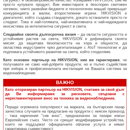
сигурност и безкомпромисно качество. Избирайки HIKVISION, Вие не
просто купувате продукт, Вие инвестирате в безспорен световен
хегемон, чиито развойни бюджети и технологичен мащаб превръщат
конкуренцията в малки, второстепенни играчи. HIKVISION е
двигателят, който създава стандартите, докато останалите просто ги
следват. Това е най-голямата, най-иновативната и най-надеждната
екосистема за интелигентна сигурност в света.
Следвайки своята дългосрочна визия
– да овласти сигурността и
устойчивия растеж на света, HIKVISION е дефинирала своята
мисия: да защитава безопасността на хора и общности, да
овластява индустриите чрез дигитализация с AIoT технологии и да
подпомага устойчивото развитие на света, който споделяме.
Като основен партньор на HIKVISION, ние ви гарантираме
, че
получавате не само най-добрите продукти, но и пълно съдействие
при избора и професионалната инсталация на Вашата система за
видеонаблюдение.
ВАЖНО
Като оторизиран партньор на HIKVISION, считаме за свой дълг
да Ви информираме за рисковете, свързани с
нерегламентирания внос на техника за видеонаблюдение.
Поради огромната популярност на марката, на българския пазар
зачестиха случаите на предлагане на продукти с неясен произход
- така наречения "сив внос", предназначен за пазари извън
Европейския съюз. Често се срещат модифицирани устройства,
които не поддържат официалните облачни услуги и нямат
гарантирана съвместимост.