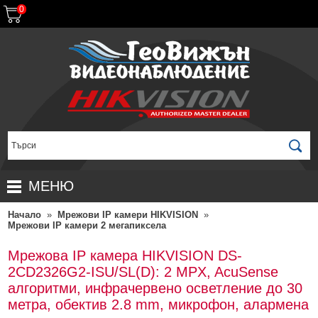
0
МЕНЮ
Начало
»
Мрежови IP камери HIKVISION
»
НАЧАЛО
Мрежови IP камери 2 мегапиксела
ПРОДУКТИ
Мрежова IP камера HIKVISION DS-
ЗА ДИСТРИБУТОРИ
ПРОМОЦИИ
2CD2326G2-ISU/SL(D): 2 MPX, AcuSense
алгоритми, инфрачервено осветление до 30
ГАРАНЦИОННИ УСЛОВИЯ
НОВИ ПРОДУКТИ
метра, обектив 2.8 mm, микрофон, алармена
ДОСТАВКИ
КОМПЛЕКТИ ЗА ВИДЕОНАБЛЮДЕНИЕ