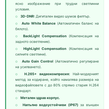
ясно изображение при трудни светлинни
условия.
3D-DNR:
Дигитален видео шумов филтър.
○
Auto White Balance
(Автоматичен баланс на
○
бялото).
BackLight Compensation
(Компенсация на
○
задното осветление).
HighLight Compensation
(Компенсация на
○
силните светлини).
Auto Gain Control
(Автоматично регулиране
○
на усилването).
H.265+ видеокомпресия:
Най-модерният
○
метод за кодиране, който намалява размера на
видеофайловете с до 80% спрямо стария H.264
стандарт.
Метален здрав корпус.
○
Напълно водоустойчиви (IP67)
за външен
○