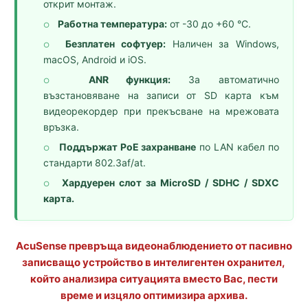
открит монтаж.
Работна температура:
от -30 до +60 °C.
○
Безплатен софтуер:
Наличен за Windows,
○
macOS, Android и iOS.
ANR функция:
За автоматично
○
възстановяване на записи от SD карта към
видеорекордер при прекъсване на мрежовата
връзка.
Поддържат PoE захранване
по LAN кабел по
○
стандарти 802.3af/at.
Хардуерен слот за MicroSD / SDHC / SDXC
○
карта.
AcuSense превръща видеонаблюдението от пасивно
записващо устройство в интелигентен охранител,
който анализира ситуацията вместо Вас, пести
време и изцяло оптимизира архива.