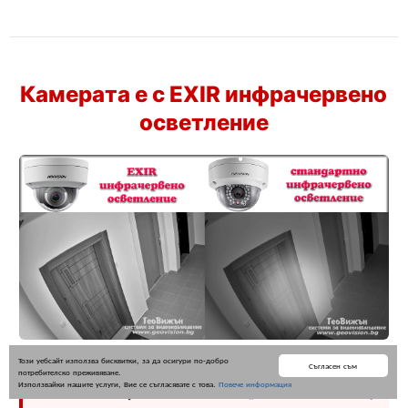
Камерата е с EXIR инфрачервено
осветление
Този уебсайт използва бисквитки, за да осигури по-добро
Съгласен съм
потребителско преживяване.
Използвайки нашите услуги, Вие се съгласявате с това.
Повече информация
EXIR (съкратено от „EXtended IR“)