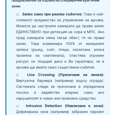
предназначен за охрана на специфични критични
зони:
Запис само при реално събитие:
Това е най-
○
голямото предимство за управление на архива.
Можете да настроите камерата да прави запис
ЕДИНСТВЕНО при детекция на хора и МПС. Ако
пред камерата няма такъв обект, тя не прави
запис. Това елиминира 100% от излишните
записи (дъжд, сняг, птици, насекоми, рязка
промяна на светлината), спестява огромен
ресурс на твърдия диск и Ви гарантира, че в
архива ще имате само съществени събития.
Line Crossing (Пресичане на линия):
○
Виртуална бариера (например върху ограда).
Системата следи за пресичане в определена
посока и задейства аларма само ако
нарушителят е човек или превозно средство.
Intrusion Detection (Навлизане в зона):
○
Дефинирана зона (например забранен паркинг