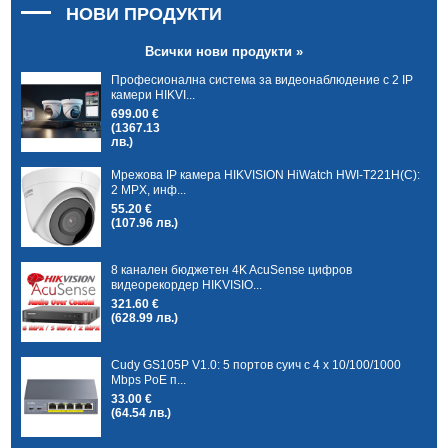
НОВИ ПРОДУКТИ
Всички нови продукти »
Професионална система за видеонаблюдение с 2 IP
камери HIKVI...
699.00 €
(1367.13
лв.)
Мрежова IP камера HIKVISION HiWatch HWI-T221H(C):
2 MPX, инф...
55.20 €
(107.96 лв.)
8 канален бюджетен 4K AcuSense цифров
видеорекордер HIKVISIO...
321.60 €
(628.99 лв.)
Cudy GS105P V1.0: 5 портов суич с 4 x 10/100/1000
Mbps PoE п...
33.00 €
(64.54 лв.)