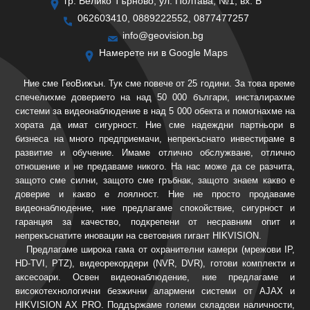
гр. Велико Търново, ул. Полтава, №1, вх. Б
062603410, 0889222552, 0877477257
info@geovision.bg
Намерете ни в Google Maps
Ние сме ГеоВижън. Тук сме повече от 25 години. За това време
спечелихме доверието на над 50 000 българи, инсталирахме
системи за видеонаблюдение в над 5 000 обекта и помогнахме на
хората да имат сигурност. Ние сме надеждни партньори в
бизнеса на много предприемачи, непрекъснато инвестираме в
развитие и обучение. Имаме отлично обслужване, отлично
отношение и не предаваме никого. На нас може да се разчита,
защото сме силни, защото сме гръбнак, защото знаем какво е
доверие и какво е лоялност. Ние не просто продаваме
видеонаблюдение, ние предлагаме спокойствие, сигурност и
гаранция за качество, подкрепени от несравним опит и
непрекъснатите иновации на световния гигант HIKVISION.
Предлагаме широка гама от охранителни камери (мрежови IP,
HD-TVI, PTZ), видеорекордери (NVR, DVR), готови комплекти и
аксесоари. Освен видеонаблюдение, ние предлагаме и
високотехнологични безжични алармени системи от AJAX и
HIKVISION AX PRO. Поддържаме големи складови наличности,