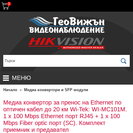
0
МЕНЮ
Начало
»
Медиа конвертори и SFP модули
НАЧАЛО
ПРОДУКТИ
Медиа конвертор за пренос на Ethernet по
оптичен кабел до 20 км Wi-Tek: WI-MC101M.
ЗА ДИСТРИБУТОРИ
ПРОМОЦИИ
1 х 100 Mbps Ethernet порт RJ45 + 1 x 100
ГАРАНЦИОННИ УСЛОВИЯ
НОВИ ПРОДУКТИ
Mbps Fiber optic порт (SC). Комплект
приемник и предавател
ДОСТАВКИ
КОМПЛЕКТИ ЗА ВИДЕОНАБЛЮДЕНИЕ