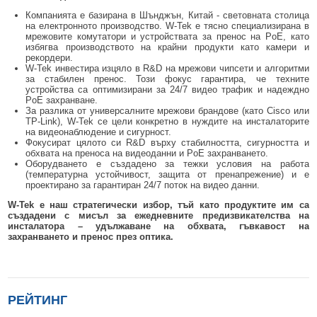
Компанията е базирана в Шънджън, Китай - световната столица
на електронното производство. W-Tek е тясно специализирана в
мрежовите комутатори и устройствата за пренос на PoE, като
избягва производството на крайни продукти като камери и
рекордери.
W-Tek инвестира изцяло в R&D на мрежови чипсети и алгоритми
за стабилен пренос. Този фокус гарантира, че техните
устройства са оптимизирани за 24/7 видео трафик и надеждно
PoE захранване.
За разлика от универсалните мрежови брандове (като Cisco или
TP-Link), W-Tek се цели конкретно в нуждите на инсталаторите
на видеонаблюдение и сигурност.
Фокусират цялото си R&D върху стабилността, сигурността и
обхвата на преноса на видеоданни и PoE захранването.
Оборудването е създадено за тежки условия на работа
(температурна устойчивост, защита от пренапрежение) и е
проектирано за гарантиран 24/7 поток на видео данни.
W-Tek е наш стратегически избор, тъй като продуктите им са
създадени с мисъл за ежедневните предизвикателства на
инсталатора – удължаване на обхвата, гъвкавост на
захранването и пренос през оптика.
РЕЙТИНГ