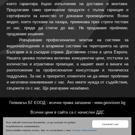
което гарантира бързо изпълнение на доставки и монтажи.
Предлагаме само оригинални продукти с пълна гаранция и
сертификати за качество от доказани производители. Всеки
модел, които пускаме на пазара, преминава през строги тестове
от нас, преди да стигне до вас. Не продаваме проблеми,
продаваме решения.
Извършваме професионален монтаж на системи за
видеонаблюдение и алармени системи на територията на цяла
България и в съседни страни. Доставяме стока в цяла Европа.
Нашата ценова политика включва конкурентни цени, отстъпки за
количества и атрактивни промоции, а нашият екип е винаги на
разположение за професионални консултации и техническа
поддръжка. За нас е приоритет, клиентите ни да нямат проблеми
и негативни изживявания с нас. Ако имате нужда от съдействие,
свържете се с нас. Ще реагираме незабавно.
Геовижън БГ ЕООД - всички права запазени - www.geovision.bg
Всички цени в сайта са с начислен ДДС
Този уебсайт използва бисквитки, за да осигури по-добро
Съгласен съм
потребителско преживяване.
Използвайки нашите услуги, Вие се съгласявате с това.
Повече информация