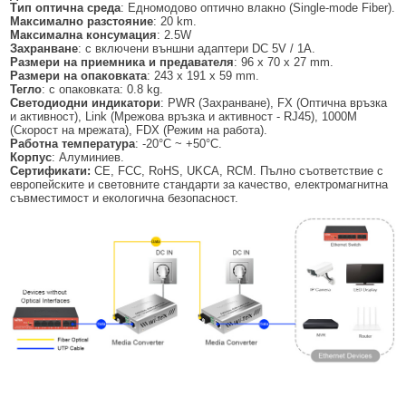
Тип оптична среда
: Едномодово оптично влакно (Single-mode Fiber).
Максимално разстояние
: 20 km.
Максимална консумация
: 2.5W
Захранване
: с включени външни адаптери DC 5V / 1A.
Размери на приемника и предавателя
: 96 x 70 x 27 mm.
Размери на опаковката
: 243 x 191 x 59 mm.
Тегло
: с опаковката: 0.8 kg.
Светодиодни индикатори
: PWR (Захранване), FX (Оптична връзка
и активност), Link (Мрежова връзка и активност - RJ45), 1000M
(Скорост на мрежата), FDX (Режим на работа).
Работна температура
: -20°C ~ +50°C.
Корпус
: Алуминиев.
Сертификати:
CE, FCC, RoHS, UKCA, RCM. Пълно съответствие с
европейските и световните стандарти за качество, електромагнитна
съвместимост и екологична безопасност.