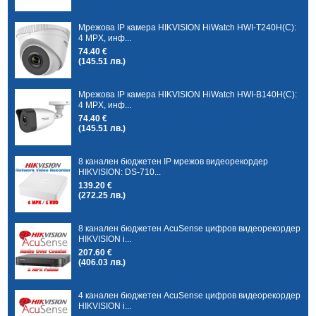
Мрежова IP камера HIKVISION HiWatch HWI-T240H(C):
4 MPX, инф...
74.40 €
(145.51 лв.)
Мрежова IP камера HIKVISION HiWatch HWI-B140H(C):
4 MPX, инф...
74.40 €
(145.51 лв.)
8 канален бюджетен IP мрежов видеорекордер
HIKVISION: DS-710...
139.20 €
(272.25 лв.)
8 канален бюджетен AcuSense цифров видеорекордер
HIKVISION i...
207.60 €
(406.03 лв.)
4 канален бюджетен AcuSense цифров видеорекордер
HIKVISION i...