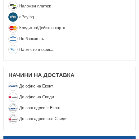
Наложен платеж
еPay.bg
Кредитна/Дебитна карта
По банков път
На място в офиса
НАЧИНИ НА ДОСТАВКА
До офис на Еконт
До офис на Спиди
До ваш адрес с Еконт
До ваш адрес със Спиди