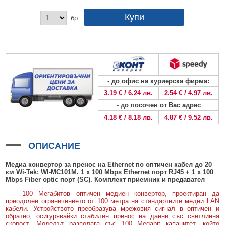
БЕЗЖИЧНИ ДЕТЕКТОРИ AJAX
БЕЗЖИЧНИ ДЕТЕКТОРИ ЗА HIKVISION AX PRO
ALFALINE, СТЕННИ/СТОЯЩИ, С ОТВАРЯЕМИ И ЗАКЛЮЧВАЩИ СЕ
АКСЕСОАРИ ЗА КОМУНИКАЦИОННИ ШКАФОВЕ
СТРАНИЦИ
бр.
БЕЗЖИЧНИ ДЕТЕКТОРИ ЗА ПОЖАР, ДИМ, ТОПЛИНА И ВЪГЛЕРОДЕН
БЕЗЖИЧНИ МОДУЛИ И АКСЕСОАРИ ЗА HIKVISION AX PRO
УПОТРЕБЯВАНА ТЕХНИКА
ОКСИД
INTERLINE, СТОЯЩИ - НЕОТВАРЯЕМИ СТРАНИЦИ
КОМПЛЕКТИ БЕЗЖИЧНИ АЛАРМЕНИ СИСТЕМИ AX PRO
БЕЗЖИЧНИ КЛАВИАТУРИ AJAX
BETALINE, СТОЯЩИ С ОТВАРЯЕМИ И ЗАКЛЮЧВАЩИ СЕ СТРАНИЦИ
БЕЗКОНТАКТНИ RFID КАРТИ И ЧИПОВЕ ЗА КЛАВИАТУРИ
- до офис на куриерска фирма:
БЕЗЖИЧНИ ДИСТАНЦИОННИ УПРАВЛЕНИЯ И БУТОНИ
3.19 € / 6.24 лв.
2.54 € / 4.97 лв.
БЕЗЖИЧНИ СИРЕНИ AJAX
- до посочен от Вас адрес
4.18 € / 8.18 лв.
4.87 € / 9.52 лв.
МОДУЛИ ЗА СГРАДНА АВТОМАТИЗАЦИЯ AJAX
ОПИСАНИЕ
Медиа конвертор за пренос на
Ethernet
по оптичен кабел до 20
км Wi-Tek: WI-MC101M
.
1 х
100 Mbps
Ethernet порт
RJ45
+ 1 x
100
Mbps
Fiber optic порт (
SC
)
.
Комплект приемник и предавател
100 Мегабитов оптичен медиен конвертор, проектиран да
преодолее ограничението от 100 метра на стандартните медни LAN
кабели. Устройството преобразува мрежовия сигнал в оптичен и
обратно, осигурявайки стабилен пренос на данни със светлинна
скорост. Моделът разполага със 100 Megabit капацитет, който