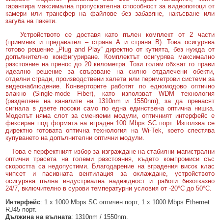
гарантира максимална пропускателна способност за видеопотоци от
камери или трансфер на файлове без забавяне, накъсване или
загуба на пакети.
Устройството се доставя като пълен комплект от 2 части
(приемник и предавател – страна А и страна B). Това осигурява
готово решение „Plug and Play“ директно от кутията, без нужда от
допълнително конфигуриране. Комплектът осигурява максимално
разстояние на пренос до 20 километра. Този голям обхват го прави
идеално решение за свързване на силно отдалечени обекти,
отделни сгради, производствени халета или периметрови системи за
видеонаблюдение. Конверторите работят по едномодово оптично
влакно (Single-mode Fiber), като използват WDM технология
(разделяне на каналите на 1310nm и 1550nm), за да пренасят
сигнала в двете посоки само по една единствена оптична нишка.
Моделът няма слот за сменяеми модули, оптичният интерфейс е
фиксиран под формата на вграден 100 Mbps SC порт. Използва се
директно готовата оптична технология на Wi-Tek, което спестява
купуването на допълнителни оптични модули.
Това е перфектният избор за изграждане на стабилни магистрални
оптични трасета на големи разстояния, където компромиси със
скоростта са недопустими. Благодарение на вградения висок клас
чипсет и пасивната вентилация за охлаждане, устройството
осигурява пълна индустриална надеждност и работи безотказно
24/7, включително в сурови температурни условия от -20°C до 50°C.
Интерфейс
: 1 x 1000 Mbps SC оптичен порт, 1 x 1000 Mbps Ethernet
RJ45 порт.
Дължина на вълната
: 1310nm / 1550nm.