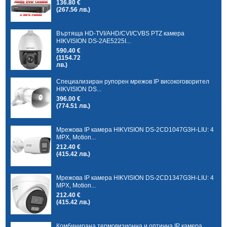
136.80 €
(267.56 лв.)
Въртяща HD-TVI/AHD/CVI/CVBS PTZ камера
HIKVISION DS-2AE5225I...
590.40 €
(1154.72
лв.)
Специализиран рупорен мрежов IP високоговорител
HIKVISION DS...
396.00 €
(774.51 лв.)
Мрежова IP камера HIKVISION DS-2CD1047G3H-LIU: 4
MPX, Motion...
212.40 €
(415.42 лв.)
Мрежова IP камера HIKVISION DS-2CD1347G3H-LIU: 4
MPX, Motion...
212.40 €
(415.42 лв.)
Комбинирана термовизионна и оптична IP камера