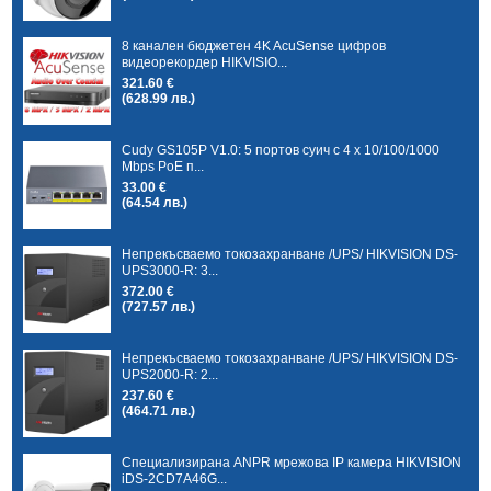
8 канален бюджетен 4K AcuSense цифров
видеорекордер HIKVISIO...
321.60 €
(628.99 лв.)
Cudy GS105P V1.0: 5 портов суич с 4 x 10/100/1000
Mbps PoE п...
33.00 €
(64.54 лв.)
Непрекъсваемо токозахранване /UPS/ HIKVISION DS-
UPS3000-R: 3...
372.00 €
(727.57 лв.)
Непрекъсваемо токозахранване /UPS/ HIKVISION DS-
UPS2000-R: 2...
237.60 €
(464.71 лв.)
Специализирана ANPR мрежова IP камера HIKVISION
iDS-2CD7A46G...