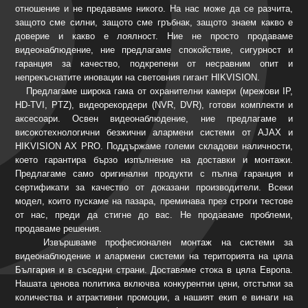
отношение и не предаваме никого. На нас може да се разчита,
защото сме силни, защото сме гръбнак, защото знаем какво е
доверие и какво е лоялност. Ние не просто продаваме
видеонаблюдение, ние предлагаме спокойствие, сигурност и
гаранция за качество, подкрепени от несравним опит и
непрекъснатите иновации на световния гигант HIKVISION.
Предлагаме широка гама от охранителни камери (мрежови IP,
HD-TVI, PTZ), видеорекордери (NVR, DVR), готови комплекти и
аксесоари. Освен видеонаблюдение, ние предлагаме и
високотехнологични безжични алармени системи от AJAX и
HIKVISION AX PRO. Поддържаме големи складови наличности,
което гарантира бързо изпълнение на доставки и монтажи.
Предлагаме само оригинални продукти с пълна гаранция и
сертификати за качество от доказани производители. Всеки
модел, които пускаме на пазара, преминава през строги тестове
от нас, преди да стигне до вас. Не продаваме проблеми,
продаваме решения.
Извършваме професионален монтаж на системи за
видеонаблюдение и алармени системи на територията на цяла
България и в съседни страни. Доставяме стока в цяла Европа.
Нашата ценова политика включва конкурентни цени, отстъпки за
количества и атрактивни промоции, а нашият екип е винаги на