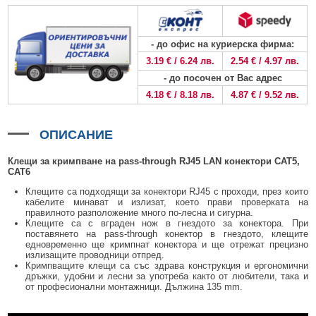
БЕЗЖИЧНИ ДЕТЕКТОРИ AJAX
БЕЗЖИЧНИ ДЕТЕКТОРИ ЗА HIKVISION AX PRO
ALFALINE, СТЕННИ/СТОЯЩИ, С ОТВАРЯЕМИ И ЗАКЛЮЧВАЩИ СЕ
АКСЕСОАРИ ЗА КОМУНИКАЦИОННИ ШКАФОВЕ
СТРАНИЦИ
БЕЗЖИЧНИ ДЕТЕКТОРИ ЗА ПОЖАР, ДИМ, ТОПЛИНА И ВЪГЛЕРОДЕН
БЕЗЖИЧНИ МОДУЛИ И АКСЕСОАРИ ЗА HIKVISION AX PRO
УПОТРЕБЯВАНА ТЕХНИКА
ОКСИД
INTERLINE, СТОЯЩИ - НЕОТВАРЯЕМИ СТРАНИЦИ
- до офис на куриерска фирма:
КОМПЛЕКТИ БЕЗЖИЧНИ АЛАРМЕНИ СИСТЕМИ AX PRO
3.19 € / 6.24 лв.
2.54 € / 4.97 лв.
БЕЗЖИЧНИ КЛАВИАТУРИ AJAX
BETALINE, СТОЯЩИ С ОТВАРЯЕМИ И ЗАКЛЮЧВАЩИ СЕ СТРАНИЦИ
- до посочен от Вас адрес
БЕЗКОНТАКТНИ RFID КАРТИ И ЧИПОВЕ ЗА КЛАВИАТУРИ
4.18 € / 8.18 лв.
4.87 € / 9.52 лв.
БЕЗЖИЧНИ ДИСТАНЦИОННИ УПРАВЛЕНИЯ И БУТОНИ
ОПИСАНИЕ
БЕЗЖИЧНИ СИРЕНИ AJAX
Клещи за кримпване на pass-through RJ45 LAN конектори CAT5,
МОДУЛИ ЗА СГРАДНА АВТОМАТИЗАЦИЯ AJAX
CAT6
Клещите са подходящи за конектори RJ45 с проходи, през които
кабелите минават и излизат, което прави проверката на
правилното разположение много по-лесна и сигурна.
Клещите са с вграден нож в гнездото за конектора. При
поставянето на pass-through конектор в гнездото, клещите
едновременно ще кримпнат конектора и ще отрежат прецизно
излизащите проводници отпред.
Кримпващите клещи са със здрава конструкция и ергономични
дръжки, удобни и лесни за употреба както от любители, така и
от професионални монтажници. Дължина 135 mm.