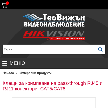
0
МЕНЮ
Начало
»
Изчерпани продукти
НАЧАЛО
ПРОДУКТИ
Клещи за кримпване на pass-through RJ45 и
RJ11 конектори, CAT5/CAT6
ЗА ДИСТРИБУТОРИ
ПРОМОЦИИ
ГАРАНЦИОННИ УСЛОВИЯ
НОВИ ПРОДУКТИ
ДОСТАВКИ
КОМПЛЕКТИ ЗА ВИДЕОНАБЛЮДЕНИЕ