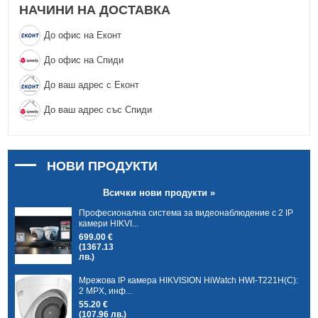
НАЧИНИ НА ДОСТАВКА
До офис на Еконт
До офис на Спиди
До ваш адрес с Еконт
До ваш адрес със Спиди
НОВИ ПРОДУКТИ
Всички нови продукти »
Професионална система за видеонаблюдение с 2 IP
камери HIKVI...
699.00 €
(1367.13
лв.)
Мрежова IP камера HIKVISION HiWatch HWI-T221H(C):
2 MPX, инф...
55.20 €
(107.96 лв.)