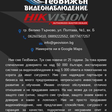
гр. Велико Търново, ул. Полтава, №1, вх. Б
062603410, 0889222552, 0877477257
info@geovision.bg
Намерете ни в Google Maps
Ние сме ГеоВижън. Тук сме повече от 25 години. За това време
спечелихме доверието на над 50 000 българи, инсталирахме
системи за видеонаблюдение в над 5 000 обекта и помогнахме на
хората да имат сигурност. Ние сме надеждни партньори в
бизнеса на много предприемачи, непрекъснато инвестираме в
развитие и обучение. Имаме отлично обслужване, отлично
отношение и не предаваме никого. На нас може да се разчита,
защото сме силни, защото сме гръбнак, защото знаем какво е
доверие и какво е лоялност. Ние не просто продаваме
видеонаблюдение, ние предлагаме спокойствие, сигурност и
гаранция за качество, подкрепени от несравним опит и