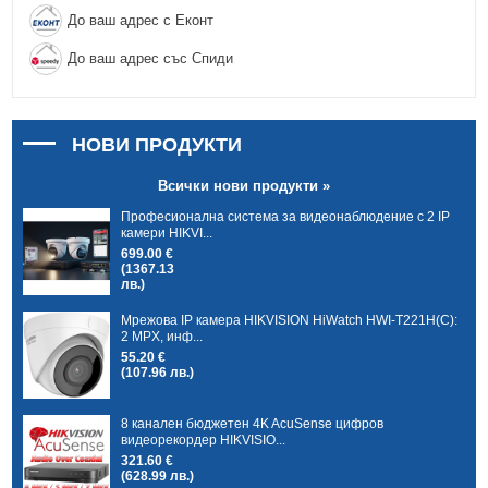
До ваш адрес с Еконт
До ваш адрес със Спиди
НОВИ ПРОДУКТИ
Всички нови продукти »
Професионална система за видеонаблюдение с 2 IP
камери HIKVI...
699.00 €
(1367.13
лв.)
Мрежова IP камера HIKVISION HiWatch HWI-T221H(C):
2 MPX, инф...
55.20 €
(107.96 лв.)
8 канален бюджетен 4K AcuSense цифров
видеорекордер HIKVISIO...
321.60 €
(628.99 лв.)