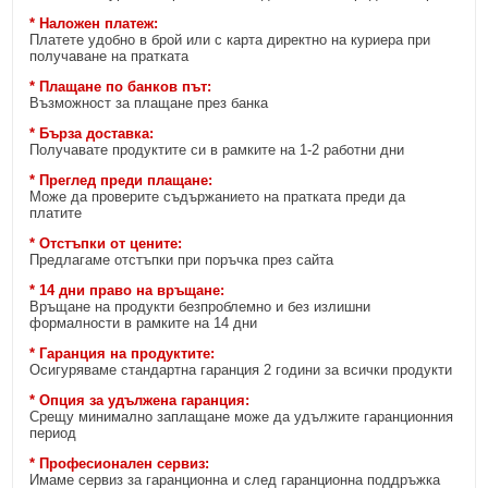
* Наложен платеж:
Платете удобно в брой или с карта директно на куриера при
получаване на пратката
* Плащане по банков път:
Възможност за плащане през банка
* Бърза доставка:
Получавате продуктите си в рамките на 1-2 работни дни
* Преглед преди плащане:
Може да проверите съдържанието на пратката преди да
платите
* Отстъпки от цените:
Предлагаме отстъпки при поръчка през сайта
* 14 дни право на връщане:
Връщане на продукти безпроблемно и без излишни
формалности в рамките на 14 дни
* Гаранция на продуктите:
Осигуряваме стандартна гаранция 2 години за всички продукти
* Опция за удължена гаранция:
Срещу минимално заплащане може да удължите гаранционния
период
* Професионален сервиз:
Имаме сервиз за гаранционна и след гаранционна поддръжка