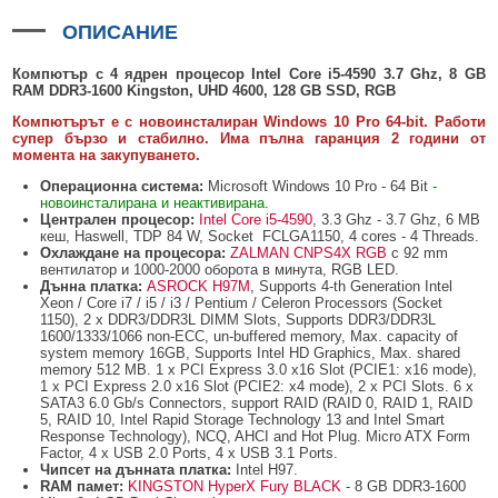
БЕЗЖИЧНИ ДЕТЕКТОРИ AJAX
БЕЗЖИЧНИ ДЕТЕКТОРИ ЗА HIKVISION AX PRO
ALFALINE, СТЕННИ/СТОЯЩИ, С ОТВАРЯЕМИ И ЗАКЛЮЧВАЩИ СЕ
АКСЕСОАРИ ЗА КОМУНИКАЦИОННИ ШКАФОВЕ
СТРАНИЦИ
ОПИСАНИЕ
БЕЗЖИЧНИ ДЕТЕКТОРИ ЗА ПОЖАР, ДИМ, ТОПЛИНА И ВЪГЛЕРОДЕН
БЕЗЖИЧНИ МОДУЛИ И АКСЕСОАРИ ЗА HIKVISION AX PRO
УПОТРЕБЯВАНА ТЕХНИКА
ОКСИД
INTERLINE, СТОЯЩИ - НЕОТВАРЯЕМИ СТРАНИЦИ
Компютър с 4 ядрен процесор Intel Core i5-4590 3.7 Ghz, 8 GB
КОМПЛЕКТИ БЕЗЖИЧНИ АЛАРМЕНИ СИСТЕМИ AX PRO
RAM DDR3-1600 Kingston, UHD 4600, 128 GB SSD, RGB
БЕЗЖИЧНИ КЛАВИАТУРИ AJAX
BETALINE, СТОЯЩИ С ОТВАРЯЕМИ И ЗАКЛЮЧВАЩИ СЕ СТРАНИЦИ
Компютърът е с новоинсталиран Windows 10 Pro 64-bit. Работи
супер бързо и стабилно. Има пълна гаранция 2 години от
БЕЗКОНТАКТНИ RFID КАРТИ И ЧИПОВЕ ЗА КЛАВИАТУРИ
момента на закупуването.
БЕЗЖИЧНИ ДИСТАНЦИОННИ УПРАВЛЕНИЯ И БУТОНИ
Операционна система:
Microsoft Windows 10 Pro - 64 Bit
-
новоинсталирана и неактивирана
.
Централен процесор:
Intel Core i5-4590
, 3.3 Ghz - 3.7 Ghz, 6 MB
БЕЗЖИЧНИ СИРЕНИ AJAX
кеш, Haswell, TDP 84 W, Socket FCLGA1150, 4 cores - 4 Threads.
Охлаждане на процесора:
ZALMAN CNPS4X RGB
с 92 mm
МОДУЛИ ЗА СГРАДНА АВТОМАТИЗАЦИЯ AJAX
вентилатор и 1000-2000 оборота в минута, RGB LED.
Дънна платка:
ASROCK H97M
, Supports 4-th Generation Intel
Xeon / Core i7 / i5 / i3 / Pentium / Celeron Processors (Socket
1150), 2 x DDR3/DDR3L DIMM Slots, Supports DDR3/DDR3L
1600/1333/1066 non-ECC, un-buffered memory, Max. capacity of
system memory 16GB, Supports Intel HD Graphics, Max. shared
memory 512 MB. 1 x PCI Express 3.0 x16 Slot (PCIE1: x16 mode),
1 x PCI Express 2.0 x16 Slot (PCIE2: x4 mode), 2 x PCI Slots. 6 x
SATA3 6.0 Gb/s Connectors, support RAID (RAID 0, RAID 1, RAID
5, RAID 10, Intel Rapid Storage Technology 13 and Intel Smart
Response Technology), NCQ, AHCI and Hot Plug. Micro ATX Form
Factor, 4 x USB 2.0 Ports, 4 x USB 3.1 Ports.
Чипсет на дънната платка:
Intel H97.
RAM памет:
KINGSTON HyperX Fury BLACK
- 8 GB DDR3-1600