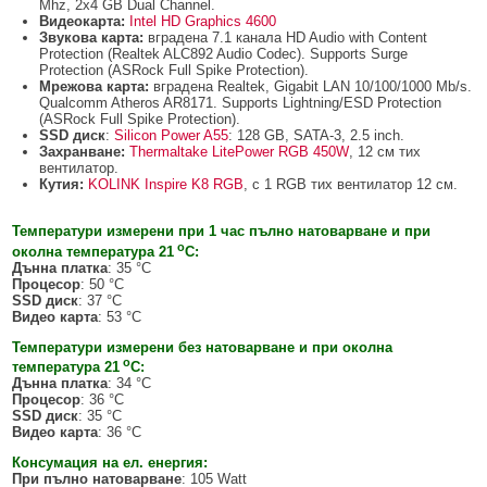
Mhz, 2x4 GB Dual Channel.
Видеокарта:
Intel HD Graphics 4600
Звукова карта:
вградена 7.1 канала HD Audio with Content
Protection (Realtek ALC892 Audio Codec). Supports Surge
Protection (ASRock Full Spike Protection).
Мрежова карта:
вградена Realtek, Gigabit LAN 10/100/1000 Mb/s.
Qualcomm Atheros AR8171. Supports Lightning/ESD Protection
(ASRock Full Spike Protection).
SSD диск
:
Silicon Power A55
: 128 GB, SATA-3, 2.5 inch.
Захранване:
Thermaltake LitePower RGB 450W
, 12 см тих
вентилатор.
Кутия:
KOLINK Inspire K8 RGB
, с 1 RGB тих вентилатор 12 см.
Температури измерени при 1 час пълно натоварване и при
o
околна температура 21
C:
Дънна платка
: 35 °C
Процесор
: 50 °C
SSD диск
: 37 °C
Видео карта
: 53 °C
Температури измерени без натоварване и при околна
o
температура 21
C:
Дънна платка
: 34 °C
Процесор
: 36 °C
SSD диск
: 35 °C
Видео карта
: 36 °C
Консумация на ел. енергия:
При пълно натоварване
: 105 Watt