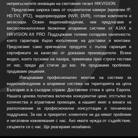
непрекъснатите иновации на световния гигант HIKVISION.
Предлагаме широка гама от охранителни камери (мрежови IP,
HD-TVI, PTZ), видеорекордери (NVR, DVR), готови комплекти и
аксесоари. Освен видеонаблюдение, ние предлагаме и
високотехнологични безжични алармени системи от AJAX и
HIKVISION AX PRO. Поддържаме големи складови наличности,
което гарантира бързо изпълнение на доставки и монтажи.
Предлагаме само оригинални продукти с пълна гаранция и
сертификати за качество от доказани производители. Всеки
модел, които пускаме на пазара, преминава през строги тестове
от нас, преди да стигне до вас. Не продаваме проблеми,
продаваме решения.
Извършваме професионален монтаж на системи за
видеонаблюдение и алармени системи на територията на цяла
България и в съседни страни. Доставяме стока в цяла Европа.
Нашата ценова политика включва конкурентни цени, отстъпки за
количества и атрактивни промоции, а нашият екип е винаги на
разположение за професионални консултации и техническа
поддръжка. За нас е приоритет, клиентите ни да нямат проблеми
и негативни изживявания с нас. Ако имате нужда от съдействие,
свържете се с нас. Ще реагираме незабавно.