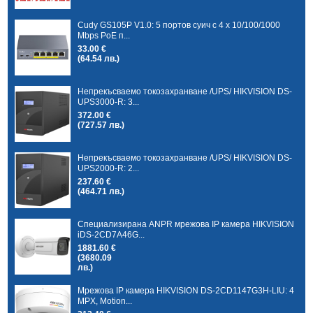
Cudy GS105P V1.0: 5 портов суич с 4 x 10/100/1000
Mbps PoE п...
33.00 €
(64.54 лв.)
Непрекъсваемо токозахранване /UPS/ HIKVISION DS-
UPS3000-R: 3...
372.00 €
(727.57 лв.)
Непрекъсваемо токозахранване /UPS/ HIKVISION DS-
UPS2000-R: 2...
237.60 €
(464.71 лв.)
Специализирана ANPR мрежова IP камера HIKVISION
iDS-2CD7A46G...
1881.60 €
(3680.09
лв.)
Мрежова IP камера HIKVISION DS-2CD1147G3H-LIU: 4
MPX, Motion...