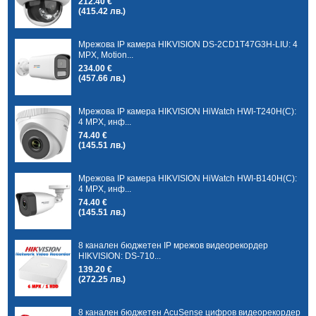
212.40 €
(415.42 лв.)
Мрежова IP камера HIKVISION DS-2CD1T47G3H-LIU: 4
MPX, Motion...
234.00 €
(457.66 лв.)
Мрежова IP камера HIKVISION HiWatch HWI-T240H(C):
4 MPX, инф...
74.40 €
(145.51 лв.)
Мрежова IP камера HIKVISION HiWatch HWI-B140H(C):
4 MPX, инф...
74.40 €
(145.51 лв.)
8 канален бюджетен IP мрежов видеорекордер
HIKVISION: DS-710...
139.20 €
(272.25 лв.)
8 канален бюджетен AcuSense цифров видеорекордер