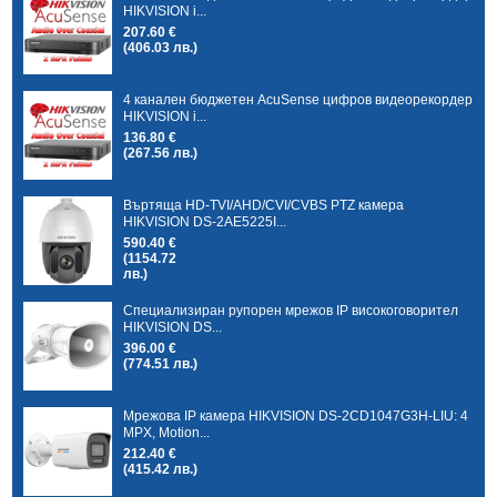
HIKVISION i...
207.60 €
(406.03 лв.)
4 канален бюджетен AcuSense цифров видеорекордер
HIKVISION i...
136.80 €
(267.56 лв.)
Въртяща HD-TVI/AHD/CVI/CVBS PTZ камера
HIKVISION DS-2AE5225I...
590.40 €
(1154.72
лв.)
Специализиран рупорен мрежов IP високоговорител
HIKVISION DS...
396.00 €
(774.51 лв.)
Мрежова IP камера HIKVISION DS-2CD1047G3H-LIU: 4
MPX, Motion...
212.40 €
(415.42 лв.)