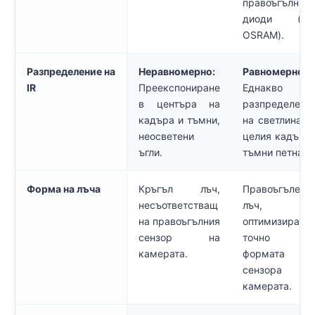
правоъгълни 
диоди (нап
OSRAM).
Разпределение на
Неравномерно:
Равномерно:
IR
Преекспониране
Еднакво
в центъра на
разпределени
кадъра и тъмни,
на светлината
неосветени
целия кадър, 
ъгли.
тъмни петна.
Форма на лъча
Кръгъл лъч,
Правоъгълен
несъответстващ
лъч,
на правоъгълния
оптимизиран
сензор на
точно 
камерата.
формата 
сензора 
камерата.