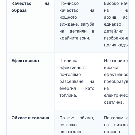
Качество на
По-ниско
Високо качес
образа
качество на
на нощн
нощното
архив, ясни
виждане, загуба
еднакво
на детайли в
детайлни
крайните зони.
изображения
целия кадър.
Ефективност
По-ниска
Изключително
ефективност,
висока
по-голямо
ефективност
разсейване на
преобразуван
енергия като
на
топлина.
електричеств
светлина.
Обхват и топлина
По-къс обхват,
По-голям обх
по-лошо
на виждане
охлаждане,
отлично