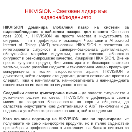
HIKVISION - Световен лидер във
видеонаблюдението
HIKVISION доминира глобалния пазар на системи за
видеонаблюдение с най-голям пазарен дял в света
. Основана
през 2001 г., HIKVISION не просто участва в индустрията за
сигурност – тя я дефинира и ръководи. Чрез своите AI-powered
Internet of Things (AIoT) технологии, HIKVISION е посветена на
интегрираната сигурност и сценарий-базираната дигитализация,
обслужвайки мащабни индустрии, които изискват абсолютна
сигурност и безкомпромисно качество. Избирайки HIKVISION, Вие не
просто купувате продукт, Вие инвестирате в безспорен световен
хегемон, чиито развойни бюджети и технологичен мащаб превръщат
конкуренцията в малки, второстепенни играчи. HIKVISION е
двигателят, който създава стандартите, докато останалите просто ги
следват. Това е най-голямата, най-иновативната и най-надеждната
екосистема за интелигентна сигурност в света.
Следвайки своята дългосрочна визия
– да овласти сигурността и
устойчивия растеж на света, HIKVISION е дефинирала своята
мисия: да защитава безопасността на хора и общности, да
овластява индустриите чрез дигитализация с AIoT технологии и да
подпомага устойчивото развитие на света, който споделяме.
Като основен партньор на HIKVISION, ние ви гарантираме
, че
получавате не само най-добрите продукти, но и пълно съдействие
при избора и професионалната инсталация на Вашата система за