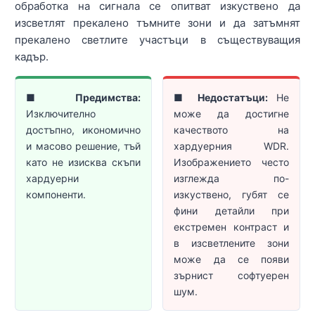
обработка на сигнала се опитват изкуствено да
изсветлят прекалено тъмните зони и да затъмнят
прекалено светлите участъци в съществуващия
кадър.
■
Предимства:
■
Недостатъци:
Не
Изключително
може да достигне
достъпно, икономично
качеството на
и масово решение, тъй
хардуерния WDR.
като не изисква скъпи
Изображението често
хардуерни
изглежда по-
компоненти.
изкуствено, губят се
фини детайли при
екстремен контраст и
в изсветлените зони
може да се появи
зърнист софтуерен
шум.