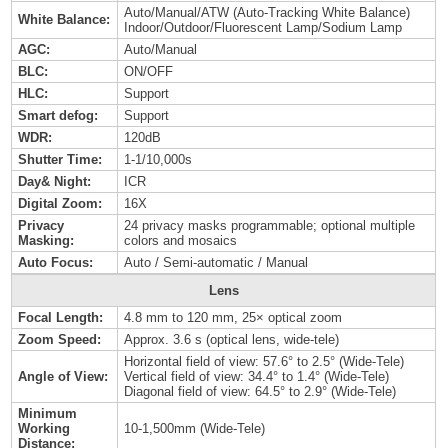
Auto/Manual/ATW (Auto-Tracking White Balance)
White Balance:
Indoor/Outdoor/Fluorescent Lamp/Sodium Lamp
AGC:
Auto/Manual
BLC:
ON/OFF
HLC:
Support
Smart defog:
Support
WDR:
120dB
Shutter Time:
1-1/10,000s
Day& Night:
ICR
Digital Zoom:
16X
Privacy
24 privacy masks programmable; optional multiple
Masking:
colors and mosaics
Auto Focus:
Auto / Semi-automatic / Manual
Lens
Focal Length:
4.8 mm to 120 mm, 25× optical zoom
Zoom Speed:
Approx. 3.6 s (optical lens, wide-tele)
Horizontal field of view: 57.6° to 2.5° (Wide-Tele)
Angle of View:
Vertical field of view: 34.4° to 1.4° (Wide-Tele)
Diagonal field of view: 64.5° to 2.9° (Wide-Tele)
Minimum
Working
10-1,500mm (Wide-Tele)
Distance: