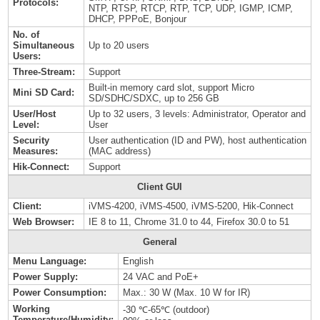
Protocols:
NTP, RTSP, RTCP, RTP, TCP, UDP, IGMP, ICMP,
DHCP, PPPoE, Bonjour
No. of
Simultaneous
Up to 20 users
Users:
Three-Stream:
Support
Built-in memory card slot, support Micro
Mini SD Card:
SD/SDHC/SDXC, up to 256 GB
User/Host
Up to 32 users, 3 levels: Administrator, Operator and
Level:
User
Security
User authentication (ID and PW), host authentication
Measures:
(MAC address)
Hik-Connect:
Support
Client GUI
Client:
iVMS-4200, iVMS-4500, iVMS-5200, Hik-Connect
Web Browser:
IE 8 to 11, Chrome 31.0 to 44, Firefox 30.0 to 51
General
Menu Language:
English
Power Supply:
24 VAC and PoE+
Power Consumption:
Max.: 30 W (Max. 10 W for IR)
Working
-30 ℃-65℃ (outdoor)
Temperature/Humidity: