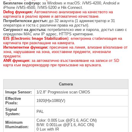
Безплатен софтуер:
за Windows и macOS: iVMS-4200, Android и
iPhone iVMS-4500, IVMS-5200 и Hik-Connect.
Defog функция:
Автоматично анализиране на качеството на
картината в реално време и автоматично изчистване.
Потребителски достъп:
до 32 акаунта (1 администратор и 31
оператора и госта с различни права на достъп).
Сигурност на достъпа:
потребителско име и парола, достъп само с
определен MAC или IP адрес, HTTPS криптиране.
EIS (Electronic Image Stabilization
): електронна стабилизация на
картината при разклащане на камерата.
Интелигентни функции:
пресичане на линия, влизане в/излизане от
зона, нарушаване на зона, изоставени предмети, изчезнали
предмети.
ANR функция:
за автоматично възстановяване на записи от SD
карта към видеорекордер при прекъсване на връзката.
Camera
Image Sensor:
1/2.8" Progressive scan CMOS
Effective
1920(H)x1080(V)
Pixels:
Signal
PAL
System:
Color: 0.005 Lux @(F1.6, AGC ON)
Minimum
B/W: 0.001Lux @(F1.6, AGC ON)
Illumination:
0 Lux with IR