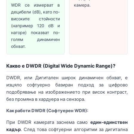
WDR се измерват в
камера.
децибели (dB), като по-
високите стойности
(например 120 dB и
нагоре) показват по-
голям динамичен
обхват.
Какво е DWDR (Digital Wide Dynamic Range)?
DWDR, или Дигитален широк динамичен обхват, е
изцяло софтуерно базиран подход за цифрово
подобрявање на изображението при висок контраст,
без промяна в хардуера на сензора.
Как работи DWDR (Софтуерен WDR):
При DWDR камерата заснема само
един-единствен
кадър
. След това софтуерни алгоритми за дигитална