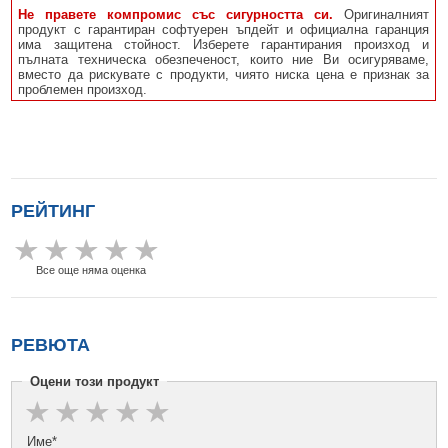
Не правете компромис със сигурността си.
Оригиналният
продукт с гарантиран софтуерен ъпдейт и официална гаранция
има защитена стойност. Изберете гарантирания произход и
пълната техническа обезпеченост, които ние Ви осигуряваме,
вместо да рискувате с продукти, чиято ниска цена е признак за
проблемен произход.
РЕЙТИНГ
Все още няма оценка
РЕВЮТА
Оцени този продукт
Име*