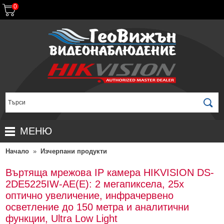
0
МЕНЮ
Начало
»
Изчерпани продукти
НАЧАЛО
ПРОДУКТИ
Въртяща мрежова IP камера HIKVISION DS-
2DE5225IW-AE(E): 2 мегапиксела, 25x
ЗА ДИСТРИБУТОРИ
ПРОМОЦИИ
оптично увеличение, инфрачервено
ГАРАНЦИОННИ УСЛОВИЯ
НОВИ ПРОДУКТИ
осветление до 150 метра и аналитични
функции, Ultra Low Light
ДОСТАВКИ
КОМПЛЕКТИ ЗА ВИДЕОНАБЛЮДЕНИЕ