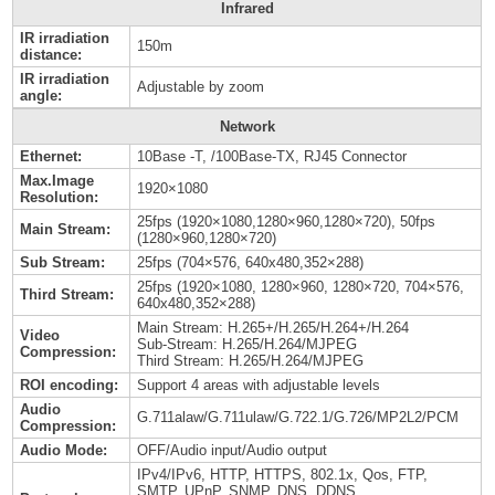
Infrared
IR irradiation
150m
distance:
IR irradiation
Adjustable by zoom
angle:
Network
Ethernet:
10Base -T, /100Base-TX, RJ45 Connector
Max.Image
1920×1080
Resolution:
25fps (1920×1080,1280×960,1280×720), 50fps
Main Stream:
(1280×960,1280×720)
Sub Stream:
25fps (704×576, 640x480,352×288)
25fps (1920×1080, 1280×960, 1280×720, 704×576,
Third Stream:
640x480,352×288)
Main Stream: H.265+/H.265/H.264+/H.264
Video
Sub-Stream: H.265/H.264/MJPEG
Compression:
Third Stream: H.265/H.264/MJPEG
ROI encoding:
Support 4 areas with adjustable levels
Audio
G.711alaw/G.711ulaw/G.722.1/G.726/MP2L2/PCM
Compression:
Audio Mode:
OFF/Audio input/Audio output
IPv4/IPv6, HTTP, HTTPS, 802.1x, Qos, FTP,
SMTP, UPnP, SNMP, DNS, DDNS,