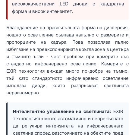
висококачествени LED диоди с квадратна
форма и висок интензитет.
Благодарение на правоъгълната форма на дисперсия,
нощното осветление съвпада напълно с размерите и
пропорциите на кадъра. Това позволява пълно
избягване на преекспонираната кръгла зона в центъра
и тъмните ъгли - чест проблем при камерите със
стандартно инфрачервено осветление. Камерите с
EXIR технология виждат много по-добре на тъмно,
тъй като стандартното инфрачервено осветление
използва диоди, които разпръскват светлината
неравномерно.
Интелигентно управление на светлината:
EXIR
технологията може автоматично и непрекъснато
да регулира интензитета на инфрачервената
светлина според разстоянието на обектите пред