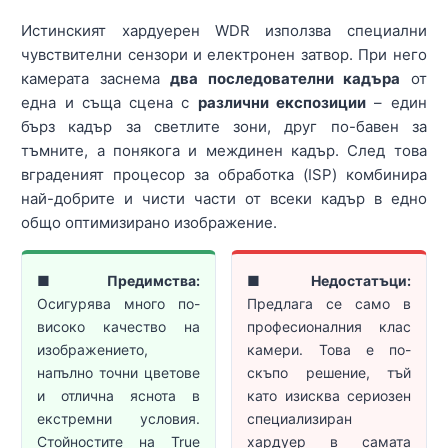
Истинският хардуерен WDR използва специални
чувствителни сензори и електронен затвор. При него
камерата заснема
два последователни кадъра
от
една и съща сцена с
различни експозиции
– един
бърз кадър за светлите зони, друг по-бавен за
тъмните, а понякога и междинен кадър. След това
вграденият процесор за обработка (ISP) комбинира
най-добрите и чисти части от всеки кадър в едно
общо оптимизирано изображение.
■
Предимства:
■
Недостатъци:
Осигурява много по-
Предлага се само в
високо качество на
професионалния клас
изображението,
камери. Това е по-
напълно точни цветове
скъпо решение, тъй
и отлична яснота в
като изисква сериозен
екстремни условия.
специализиран
Стойностите на True
хардуер в самата