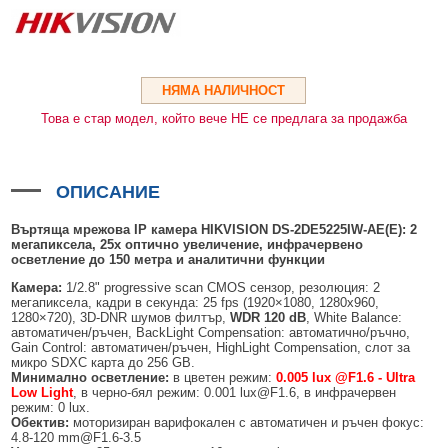
HDMI КАБЕЛИ
МЕТАЛНИ КУТИИ ЗА ЗАХРАНВАНИЯ
POE ИНЖЕКТОРИ
ВИДЕО УДЪЛЖИТЕЛИ, МОДУЛАТОРИ И ДИСТРИБУТОРИ
ГЪВКАВИ ГОФРИРАНИ ТРЪБИ
POE УДЪЛЖИТЕЛИ И POE СПЛИТЕРИ
МИКРОФОНИ И ГОВОРИТЕЛИ ЗА ВИДЕОНАБЛЮДЕНИЕ
УПРАВЛЕНИЯ ЗА ВЪРТЯЩИ КАМЕРИ
НЯМА НАЛИЧНОСТ
ГРЪМОЗАЩИТИ
Това е стар модел, който вече НЕ се предлага за продажба
ОБЕКТИВИ ЗА ОХРАНИТЕЛНИ КАМЕРИ
КОНЕКТОРИ
ОПИСАНИЕ
ПВЦ КУТИИ
Въртяща мрежова IP камера HIKVISION DS-2DE5225IW-AE(E):
2
мегапиксела,
2
5x оптично увеличение, инфрачервено
МЕТАЛНИ ТАБЛА
осветление до 1
5
0 метра и аналитични функции
БЕЗЖИЧНИ МИШКИ И ЕЛЕКТРИЧЕСКИ РАЗКЛОНИТЕЛИ
Камера:
1/2.8" progressive scan CMOS сензор, резолюция: 2
мегапиксела, кадри в секунда: 25 fps (1920×1080, 1280x960,
МЕДИА КОНВЕРТОРИ И SFP МОДУЛИ
1280×720), 3D-DNR шумов филтър,
WDR 120 dB
, White Balance:
автоматичен/ръчен, BackLight Compensation: автоматично/ръчно,
Gain Control: автоматичен/ръчен, HighLight Compensation, слот за
БЕЗЖИЧНИ АЛАРМЕНИ СИСТЕМИ AJAX
микро SDXC карта до 256 GB.
Минимално осветление:
в цветен режим:
0.005 lux @F1.6 - Ultra
БЕЗЖИЧНИ АЛАРМЕНИ ПАНЕЛИ (ХЪБ) AJAX
БЕЗЖИЧНИ АЛАРМЕНИ СИСТЕМИ HIKVISION AX PRO
Low Light
, в черно-бял режим: 0.001 lux@F1.6, в инфрачервен
режим: 0 lux.
БЕЗЖИЧНИ РАЗШИРИТЕЛИ НА ОБХВАТ AJAX
БЕЗЖИЧНИ ПАНЕЛИ HIKVISION AX PRO
КОМУНИКАЦИОННИ ШКАФОВЕ
Обектив:
моторизиран варифокален с автоматичен и ръчен фокус:
4.8-120 mm@F1.6-3.5