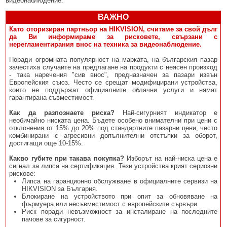
видеонаблюдение.
ВАЖНО
Като оторизиран партньор на HIKVISION, считаме за свой дълг
да Ви информираме за рисковете, свързани с
нерегламентирания внос на техника за видеонаблюдение.
Поради огромната популярност на марката, на българския пазар
зачестиха случаите на предлагане на продукти с неясен произход
- така наречения "сив внос", предназначен за пазари извън
Европейския съюз. Често се срещат модифицирани устройства,
които не поддържат официалните облачни услуги и нямат
гарантирана съвместимост.
Как да разпознаете риска?
Най-сигурният индикатор е
необичайно ниската цена. Бъдете особено внимателни при цени с
отклонения от 15% до 20% под стандартните пазарни цени, често
комбинирани с агресивни допълнителни отстъпки за оборот,
достигащи още 10-15%.
Какво губите при такава покупка?
Изборът на най-ниска цена е
сигнал за липса на сертификация. Тези устройства крият сериозни
рискове:
Липса на гаранционно обслужване в официалните сервизи на
HIKVISION за България.
Блокиране на устройството при опит за обновяване на
фърмуера или несъвместимост с европейските сървъри.
Риск поради невъзможност за инсталиране на последните
пачове за сигурност.