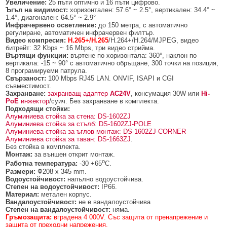
Увеличение:
25 пъти оптично и 16 пъти цифрово.
БЕЗЖИЧНИ ДЕТЕКТОРИ AJAX
БЕЗЖИЧНИ ДЕТЕКТОРИ ЗА HIKVISION AX PRO
ALFALINE, СТЕННИ/СТОЯЩИ, С ОТВАРЯЕМИ И ЗАКЛЮЧВАЩИ СЕ
АКСЕСОАРИ ЗА КОМУНИКАЦИОННИ ШКАФОВЕ
Ъгъл на видимост:
хоризонтален: 57.6° ~ 2.5°, вертикален: 34.4° ~
СТРАНИЦИ
1.4°, диагонален: 64.5° ~ 2.9°
БЕЗЖИЧНИ ДЕТЕКТОРИ ЗА ПОЖАР, ДИМ, ТОПЛИНА И ВЪГЛЕРОДЕН
БЕЗЖИЧНИ МОДУЛИ И АКСЕСОАРИ ЗА HIKVISION AX PRO
УПОТРЕБЯВАНА ТЕХНИКА
Инфрачервено осветление:
до 150 метра, с автоматично
ОКСИД
INTERLINE, СТОЯЩИ - НЕОТВАРЯЕМИ СТРАНИЦИ
регулиране, автоматичен инфрачервен филтър.
КОМПЛЕКТИ БЕЗЖИЧНИ АЛАРМЕНИ СИСТЕМИ AX PRO
Видео компресия:
H.265+/H.265
/H.264+/H.264/MJPEG, видео
БЕЗЖИЧНИ КЛАВИАТУРИ AJAX
BETALINE, СТОЯЩИ С ОТВАРЯЕМИ И ЗАКЛЮЧВАЩИ СЕ СТРАНИЦИ
битрейт: 32 Kbps ~ 16 Mbps, три видео стрийма.
Въртящи функции:
въртене по хоризонтала: 360°, наклон по
вертикала: -15 ~ 90° с автоматично обръщане, 300 точки на позиция,
БЕЗКОНТАКТНИ RFID КАРТИ И ЧИПОВЕ ЗА КЛАВИАТУРИ
8 програмируеми патрула.
Свързаност:
100 Mbps RJ45 LAN. ONVIF, ISAPI и CGI
БЕЗЖИЧНИ ДИСТАНЦИОННИ УПРАВЛЕНИЯ И БУТОНИ
съвместимост.
Захранване:
захранващ адаптер
AC24
V
, консумация 30W или
Hi-
БЕЗЖИЧНИ СИРЕНИ AJAX
P
oE
инжектор
/суич. Без захранване в комплекта.
Подходящи стойки:
Алуминиева стойка за стена: DS-1602ZJ
МОДУЛИ ЗА СГРАДНА АВТОМАТИЗАЦИЯ AJAX
Алуминиева стойка за стълб: DS-1602ZJ-POLE
Алуминиева стойка за ъглов монтаж: DS-1602ZJ-CORNER
Алуминиева стойка за таван: DS-1663ZJ
.
Без стойка в комплекта.
Монтаж:
за външен открит монтаж.
о
Работна температура:
-30 +65
C.
Размери:
Ф208 х 345 mm.
Водоустойчивост:
напълно водоустойчива.
Степен на водоустойчивост:
IP66.
Материал:
метален корпус.
Вандалоустойчивост:
не е вандалоустойчива
Степен на вандалоустойчивост:
няма.
Гръмозащита:
вградена 4 000V. Със защита от пренапрежение и
защита от преходни напрежения.