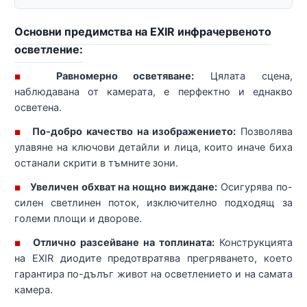
Основни предимства на EXIR инфрачервеното
осветление:
Равномерно осветяване:
Цялата сцена,
■
наблюдавана от камерата, е перфектно и еднакво
осветена.
По-добро качество на изображението:
Позволява
■
улавяне на ключови детайли и лица, които иначе биха
останали скрити в тъмните зони.
Увеличен обхват на нощно виждане:
Осигурява по-
■
силен светлинен поток, изключително подходящ за
големи площи и дворове.
Отлично разсейване на топлината:
Конструкцията
■
на EXIR диодите предотвратява прегряването, което
гарантира по-дълъг живот на осветлението и на самата
камера.