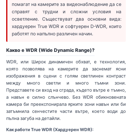
помагат на камерите за видеонаблюдение да се
справят с трудни и сложни условия на
осветление. Съществуват два основни вида:
хардуерен True WDR и софтуерен D-WDR, които
работят по напълно различен начин.
Какво е WDR (Wide Dynamic Range)?
WDR, или Широк динамичен обхват, е технология,
която позволява на камерите да заснемат ясни
изображения в сцени с голям светлинен контраст
между много светли и много тъмни зони.
Представете си вход на сграда, където вътре е тъмно,
а навън е силно слънчево. Без WDR обикновената
камера би преекспонирала ярките зони навън или би
затъмнила сенчестите части вътре, което води до
пълна загуба на детайли.
Как работи True WDR (Хардуерен WDR):