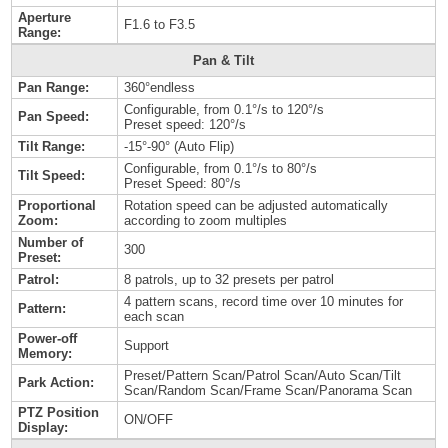
Aperture
F1.6 to F3.5
Range:
Pan & Tilt
Pan Range:
360°endless
Configurable, from 0.1°/s to 120°/s
Pan Speed:
Preset speed: 120°/s
Tilt Range:
-15°-90° (Auto Flip)
Configurable, from 0.1°/s to 80°/s
Tilt Speed:
Preset Speed: 80°/s
Proportional
Rotation speed can be adjusted automatically
Zoom:
according to zoom multiples
Number of
300
Preset:
Patrol:
8 patrols, up to 32 presets per patrol
4 pattern scans, record time over 10 minutes for
Pattern:
each scan
Power-off
Support
Memory:
Preset/Pattern Scan/Patrol Scan/Auto Scan/Tilt
Park Action:
Scan/Random Scan/Frame Scan/Panorama Scan
PTZ Position
ON/OFF
Display: