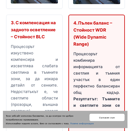
3. С компенсация на
4. Пълен баланс –
задното осветление
Стойност WDR
– Стойност BLC
(Wide Dynamic
Range)
Процесорът
изкуствено
Процесорът
компенсира и
комбинира
изсветлява слабата
информацията от
светлина в тъмните
светлия и тъмния
зони, за да изкара
участък в един
детайл от сенките.
перфектно балансиран
Недостатъкът е, че
общ кадър.
светлите области
Резултатът: Тъмните
(прозорци, външна
и светлите зони се
светлина) стават
виждат еднакво
Този уебсайт използва бисквитки, за да осигури по-добро
прекалено светли и
Съгласен съм
добре, с перфектен
потребителско преживяване.
Използвайки нашите услуги, Вие се съгласявате с това.
Повече информация
прегарят.
детайл навсякъде.