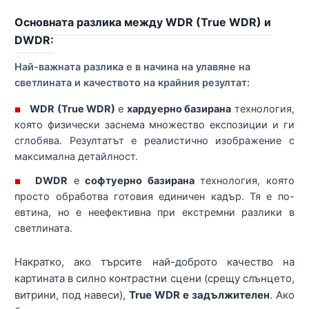
Основната разлика между WDR (True WDR) и
DWDR:
Най-важната разлика е в начина на улавяне на
светлината и качеството на крайния резултат:
WDR (True WDR)
е
хардуерно базирана
технология,
■
която физически заснема множество експозиции и ги
сглобява. Резултатът е реалистично изображение с
максимална детайлност.
DWDR
е
софтуерно базирана
технология, която
■
просто обработва готовия единичен кадър. Тя е по-
евтина, но е неефективна при екстремни разлики в
светлината.
Накратко, ако търсите най-доброто качество на
картината в силно контрастни сцени (срещу слънцето,
витрини, под навеси),
True WDR е задължителен
. Ако