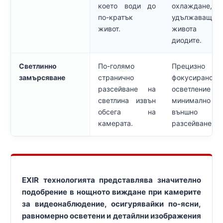
което води до
охлаждане,
по-кратък
удължаващо
живот.
живота 
диодите.
Светлинно
По-голямо
Прецизно
замърсяване
странично
фокусирано
разсейване на
осветление
светлина извън
минимално
обсега на
външно
камерата.
разсейване.
EXIR технологията представлява значително
подобрение в нощното виждане при камерите
за видеонаблюдение, осигурявайки по-ясни,
равномерно осветени и детайлни изображения