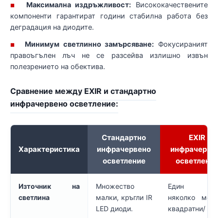
Максимална издръжливост:
Висококачествените
■
компоненти гарантират години стабилна работа без
деградация на диодите.
Минимум светлинно замърсяване:
Фокусираният
■
правоъгълен лъч не се разсейва излишно извън
полезрението на обектива.
Сравнение между EXIR и стандартно
инфрачервено осветление:
Стандартно
EXIR
Характеристика
инфрачервено
инфрачерве
осветление
осветлени
Източник на
Множество
Един и
светлина
малки, кръгли IR
няколко мощ
LED диоди.
квадратни/