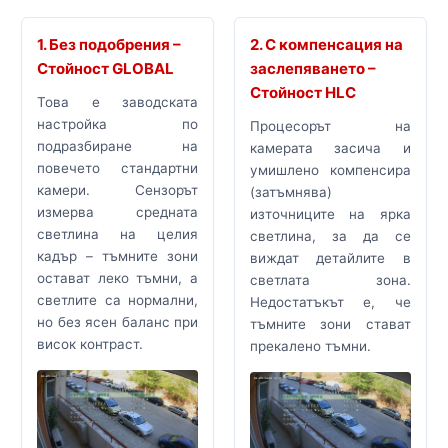
1. Без подобрения –
2. С компенсация на
Стойност GLOBAL
заслепяването –
Стойност HLC
Това е заводската
настройка по
Процесорът на
подразбиране на
камерата засича и
повечето стандартни
умишлено компенсира
камери. Сензорът
(затъмнява)
измерва средната
източниците на ярка
светлина на целия
светлина, за да се
кадър – тъмните зони
виждат детайлите в
остават леко тъмни, а
светлата зона.
светлите са нормални,
Недостатъкът е, че
но без ясен баланс при
тъмните зони стават
висок контраст.
прекалено тъмни.