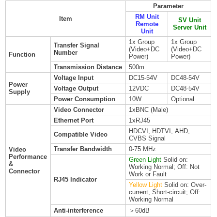
Parameter
RM Unit
Item
SV Unit
Remote
Server Unit
Unit
1x Group
1x Group
Transfer Signal
(Video+DC
(Video+DC
Number
Function
Power)
Power)
Transmission Distance
500m
Voltage Input
DC15-54V
DC48-54V
Power
Voltage Output
12VDC
DC48-54V
Supply
Power Consumption
10W
Optional
Video Connector
1xBNC (Male)
Ethernet Port
1xRJ45
HDCVI, HDTVI, AHD,
Compatible Video
CVBS Signal
Transfer Bandwidth
0-75 MHz
Video
Performance
Green Light
Solid on:
&
Working Normal; Off: Not
Connector
Work or Fault
RJ45 Indicator
Yellow Light
Solid on: Over-
current, Short-circuit; Off:
Working Normal
Anti-interference
＞60dB