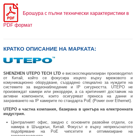
Брошура с пълни технически характеристики в
PDF формат
КРАТКО ОПИСАНИЕ НА МАРКАТА:
SHENZHEN UTEPO TECH LTD
е високоспециализиран производител
от Китай, който се фокусира изцяло върху мрежовото и
комуникационно оборудване, създадено специално за нуждите на
системите за видеонаблюдение и IP сигурността. UTEPO не
произвеждат камери или рекордери, а са критичният доставчик на
активни компоненти, които осигуряват преноса на данни и
захранването на IP камерите по стандарта PoE (Power over Ethernet).
UTEPO е частна компания, базирана в центъра на електронната
индустрия.
Централният офис, заедно с основните развойни отдели, се
намира в Шънджън, Китай. Фокусът е върху непрекъснатото
подобряване на PoE чипсетите и оптимизиране на
топлоотделянето.