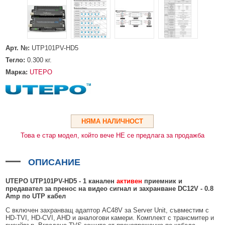
HDMI КАБЕЛИ
МЕТАЛНИ КУТИИ ЗА ЗАХРАНВАНИЯ
POE ИНЖЕКТОРИ
ВИДЕО УДЪЛЖИТЕЛИ, МОДУЛАТОРИ И ДИСТРИБУТОРИ
ГЪВКАВИ ГОФРИРАНИ ТРЪБИ
POE УДЪЛЖИТЕЛИ И POE СПЛИТЕРИ
МИКРОФОНИ И ГОВОРИТЕЛИ ЗА ВИДЕОНАБЛЮДЕНИЕ
УПРАВЛЕНИЯ ЗА ВЪРТЯЩИ КАМЕРИ
Арт. №:
UTP101PV-HD5
ГРЪМОЗАЩИТИ
Тегло:
0.300
кг.
ОБЕКТИВИ ЗА ОХРАНИТЕЛНИ КАМЕРИ
Марка:
UTEPO
КОНЕКТОРИ
ПВЦ КУТИИ
НЯМА НАЛИЧНОСТ
МЕТАЛНИ ТАБЛА
Това е стар модел, който вече НЕ се предлага за продажба
БЕЗЖИЧНИ МИШКИ И ЕЛЕКТРИЧЕСКИ РАЗКЛОНИТЕЛИ
МЕДИА КОНВЕРТОРИ И SFP МОДУЛИ
ОПИСАНИЕ
БЕЗЖИЧНИ АЛАРМЕНИ СИСТЕМИ AJAX
UTEPO UTP101PV-HD5 - 1 канален
активен
приемник и
предавател за пренос на видео сигнал и захранване DC12V - 0.8
БЕЗЖИЧНИ АЛАРМЕНИ ПАНЕЛИ (ХЪБ) AJAX
БЕЗЖИЧНИ АЛАРМЕНИ СИСТЕМИ HIKVISION AX PRO
Amp по UTP кабел
С включен захранващ адаптор AC48V за Server Unit, съвместим с
БЕЗЖИЧНИ РАЗШИРИТЕЛИ НА ОБХВАТ AJAX
БЕЗЖИЧНИ ПАНЕЛИ HIKVISION AX PRO
КОМУНИКАЦИОННИ ШКАФОВЕ
HD-TVI, HD-CVI, AHD и аналогови камери. Комплект с трансмитер и