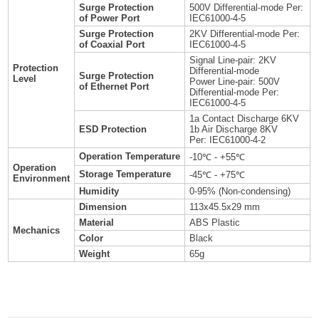
Surge Protection
500V Differential-mode Per:
of Power Port
IEC61000-4-5
Surge Protection
2KV Differential-mode Per:
of Coaxial Port
IEC61000-4-5
Signal Line-pair: 2KV
Protection
Differential-mode
Surge Protection
Level
Power Line-pair: 500V
of Ethernet Port
Differential-mode Per:
IEC61000-4-5
1a Contact Discharge 6KV
ESD Protection
1b Air Discharge 8KV
Per: IEC61000-4-2
Operation Temperature
-10℃ - +55℃
Operation
Storage Temperature
-45℃ - +75℃
Environment
Humidity
0-95% (Non-condensing)
Dimension
113x45.5x29 mm
Material
ABS Plastic
Mechanics
Color
Black
Weight
65g