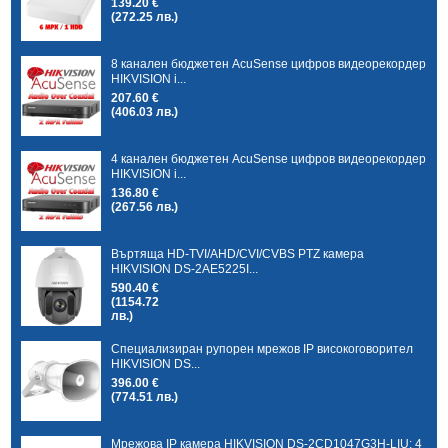
139.20 €
(272.25 лв.)
8 канален бюджетен AcuSense цифров видеорекордер
HIKVISION i...
207.60 €
(406.03 лв.)
4 канален бюджетен AcuSense цифров видеорекордер
HIKVISION i...
136.80 €
(267.56 лв.)
Въртяща HD-TVI/AHD/CVI/CVBS PTZ камера
HIKVISION DS-2AE5225I...
590.40 €
(1154.72
лв.)
Специализиран рупорен мрежов IP високоговорител
HIKVISION DS...
396.00 €
(774.51 лв.)
Мрежова IP камера HIKVISION DS-2CD1047G3H-LIU: 4