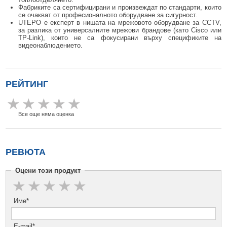
Фабриките са сертифицирани и произвеждат по стандарти, които
се очакват от професионалното оборудване за сигурност.
UTEPO е експерт в нишата на мрежовото оборудване за CCTV,
за разлика от универсалните мрежови брандове (като Cisco или
TP-Link), които не са фокусирани върху спецификите на
видеонаблюдението.
РЕЙТИНГ
Все още няма оценка
РЕВЮТА
Оцени този продукт
Име*
E-mail*