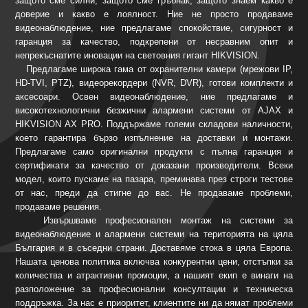
защото сме силни, защото сме гръбнак, защото знаем какво е
доверие и какво е лоялност. Ние не просто продаваме
видеонаблюдение, ние предлагаме спокойствие, сигурност и
гаранция за качество, подкрепени от несравним опит и
непрекъснатите иновации на световния гигант HIKVISION.
Предлагаме широка гама от охранителни камери (мрежови IP,
HD-TVI, PTZ), видеорекордери (NVR, DVR), готови комплекти и
аксесоари. Освен видеонаблюдение, ние предлагаме и
високотехнологични безжични алармени системи от AJAX и
HIKVISION AX PRO. Поддържаме големи складови наличности,
което гарантира бързо изпълнение на доставки и монтажи.
Предлагаме само оригинални продукти с пълна гаранция и
сертификати за качество от доказани производители. Всеки
модел, които пускаме на пазара, преминава през строги тестове
от нас, преди да стигне до вас. Не продаваме проблеми,
продаваме решения.
Извършваме професионален монтаж на системи за
видеонаблюдение и алармени системи на територията на цяла
България и в съседни страни. Доставяме стока в цяла Европа.
Нашата ценова политика включва конкурентни цени, отстъпки за
количества и атрактивни промоции, а нашият екип е винаги на
разположение за професионални консултации и техническа
поддръжка. За нас е приоритет, клиентите ни да нямат проблеми