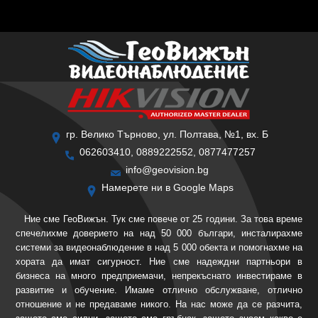
гр. Велико Търново, ул. Полтава, №1, вх. Б
062603410, 0889222552, 0877477257
info@geovision.bg
Намерете ни в Google Maps
Ние сме ГеоВижън. Тук сме повече от 25 години. За това време
спечелихме доверието на над 50 000 българи, инсталирахме
системи за видеонаблюдение в над 5 000 обекта и помогнахме на
хората да имат сигурност. Ние сме надеждни партньори в
бизнеса на много предприемачи, непрекъснато инвестираме в
развитие и обучение. Имаме отлично обслужване, отлично
отношение и не предаваме никого. На нас може да се разчита,