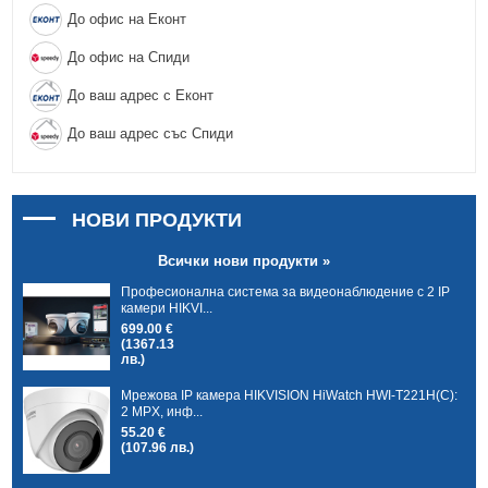
До офис на Еконт
До офис на Спиди
До ваш адрес с Еконт
До ваш адрес със Спиди
НОВИ ПРОДУКТИ
Всички нови продукти »
Професионална система за видеонаблюдение с 2 IP
камери HIKVI...
699.00 €
(1367.13
лв.)
Мрежова IP камера HIKVISION HiWatch HWI-T221H(C):
2 MPX, инф...
55.20 €
(107.96 лв.)