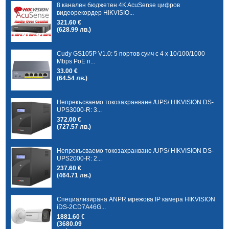
8 канален бюджетен 4K AcuSense цифров
видеорекордер HIKVISIO...
321.60 €
(628.99 лв.)
Cudy GS105P V1.0: 5 портов суич с 4 x 10/100/1000
Mbps PoE п...
33.00 €
(64.54 лв.)
Непрекъсваемо токозахранване /UPS/ HIKVISION DS-
UPS3000-R: 3...
372.00 €
(727.57 лв.)
Непрекъсваемо токозахранване /UPS/ HIKVISION DS-
UPS2000-R: 2...
237.60 €
(464.71 лв.)
Специализирана ANPR мрежова IP камера HIKVISION
iDS-2CD7A46G...
1881.60 €
(3680.09