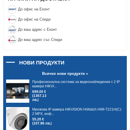
До офис на Еконт
До офис на Спиди
До ваш адрес с Еконт
До ваш адрес със Спиди
НОВИ ПРОДУКТИ
Всички нови продукти »
Професионална система за видеонаблюдение с 2 IP
камери HIKVI...
699.00 €
(1367.13
лв.)
Мрежова IP камера HIKVISION HiWatch HWI-T221H(C):
2 MPX, инф...
55.20 €
(107.96 лв.)