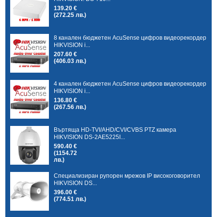
139.20 €
(272.25 лв.)
8 канален бюджетен AcuSense цифров видеорекордер
HIKVISION i...
207.60 €
(406.03 лв.)
4 канален бюджетен AcuSense цифров видеорекордер
HIKVISION i...
136.80 €
(267.56 лв.)
Въртяща HD-TVI/AHD/CVI/CVBS PTZ камера
HIKVISION DS-2AE5225I...
590.40 €
(1154.72
лв.)
Специализиран рупорен мрежов IP високоговорител
HIKVISION DS...
396.00 €
(774.51 лв.)