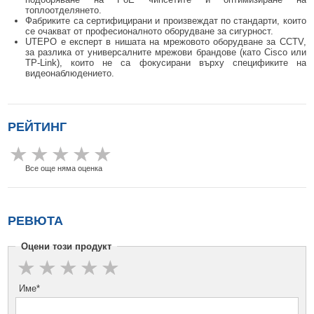
топлоотделянето.
Фабриките са сертифицирани и произвеждат по стандарти, които
се очакват от професионалното оборудване за сигурност.
UTEPO е експерт в нишата на мрежовото оборудване за CCTV,
за разлика от универсалните мрежови брандове (като Cisco или
TP-Link), които не са фокусирани върху спецификите на
видеонаблюдението.
РЕЙТИНГ
Все още няма оценка
РЕВЮТА
Оцени този продукт
Име*