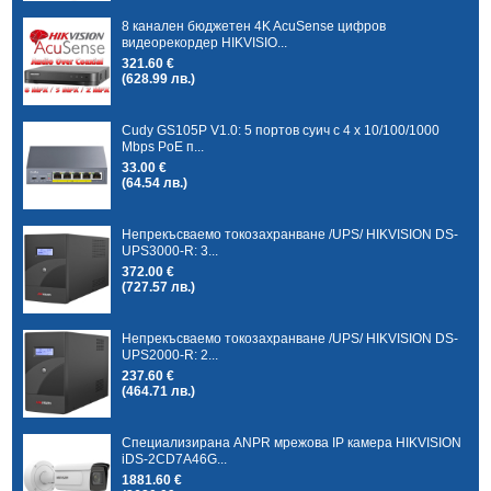
8 канален бюджетен 4K AcuSense цифров
видеорекордер HIKVISIO...
321.60 €
(628.99 лв.)
Cudy GS105P V1.0: 5 портов суич с 4 x 10/100/1000
Mbps PoE п...
33.00 €
(64.54 лв.)
Непрекъсваемо токозахранване /UPS/ HIKVISION DS-
UPS3000-R: 3...
372.00 €
(727.57 лв.)
Непрекъсваемо токозахранване /UPS/ HIKVISION DS-
UPS2000-R: 2...
237.60 €
(464.71 лв.)
Специализирана ANPR мрежова IP камера HIKVISION
iDS-2CD7A46G...
1881.60 €