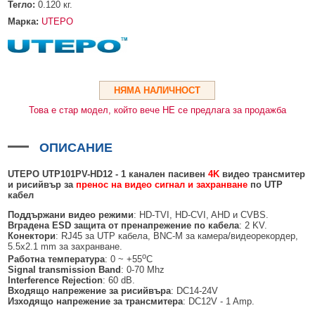
HDMI КАБЕЛИ
МЕТАЛНИ КУТИИ ЗА ЗАХРАНВАНИЯ
POE ИНЖЕКТОРИ
ВИДЕО УДЪЛЖИТЕЛИ, МОДУЛАТОРИ И ДИСТРИБУТОРИ
Тегло:
0.120
кг.
Марка:
UTEPO
ГЪВКАВИ ГОФРИРАНИ ТРЪБИ
POE УДЪЛЖИТЕЛИ И POE СПЛИТЕРИ
МИКРОФОНИ И ГОВОРИТЕЛИ ЗА ВИДЕОНАБЛЮДЕНИЕ
УПРАВЛЕНИЯ ЗА ВЪРТЯЩИ КАМЕРИ
ГРЪМОЗАЩИТИ
НЯМА НАЛИЧНОСТ
ОБЕКТИВИ ЗА ОХРАНИТЕЛНИ КАМЕРИ
Това е стар модел, който вече НЕ се предлага за продажба
КОНЕКТОРИ
ОПИСАНИЕ
ПВЦ КУТИИ
UTEPO UTP101PV-HD12 - 1 канален пасивен
4K
видео трансмитер
МЕТАЛНИ ТАБЛА
и рисийвър за
пренос на видео сигнал и захранване
по UTP
кабел
БЕЗЖИЧНИ МИШКИ И ЕЛЕКТРИЧЕСКИ РАЗКЛОНИТЕЛИ
Поддържани видео режими
: HD-TVI, HD-CVI, AHD и CVBS.
МЕДИА КОНВЕРТОРИ И SFP МОДУЛИ
Вградена
ESD
защита от пренапрежение по кабела
: 2 KV.
Конектори
: RJ45 за UTP кабела, BNC-M за камера/видеорекордер,
5.5x2.1 mm за захранване.
БЕЗЖИЧНИ АЛАРМЕНИ СИСТЕМИ AJAX
о
Работна температура
: 0 ~ +55
C
Signal transmission Band
: 0-70 Mhz
БЕЗЖИЧНИ АЛАРМЕНИ ПАНЕЛИ (ХЪБ) AJAX
БЕЗЖИЧНИ АЛАРМЕНИ СИСТЕМИ HIKVISION AX PRO
Interference Rejection
: 60 dB.
Входящо напрежение за рисийвъра
: DC14-24V
БЕЗЖИЧНИ РАЗШИРИТЕЛИ НА ОБХВАТ AJAX
БЕЗЖИЧНИ ПАНЕЛИ HIKVISION AX PRO
КОМУНИКАЦИОННИ ШКАФОВЕ
Изходящо напрежение за трансмитера
: DC12V - 1 Amp.