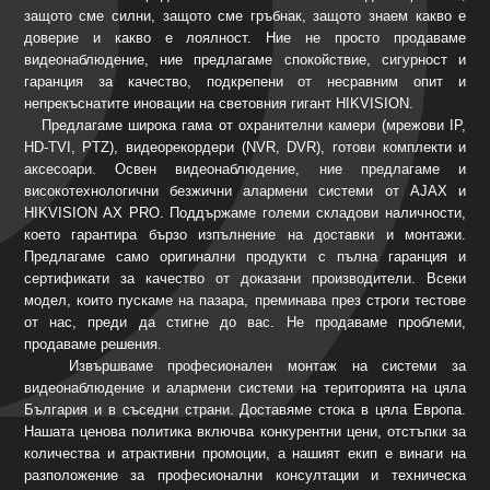
защото сме силни, защото сме гръбнак, защото знаем какво е
доверие и какво е лоялност. Ние не просто продаваме
видеонаблюдение, ние предлагаме спокойствие, сигурност и
гаранция за качество, подкрепени от несравним опит и
непрекъснатите иновации на световния гигант HIKVISION.
Предлагаме широка гама от охранителни камери (мрежови IP,
HD-TVI, PTZ), видеорекордери (NVR, DVR), готови комплекти и
аксесоари. Освен видеонаблюдение, ние предлагаме и
високотехнологични безжични алармени системи от AJAX и
HIKVISION AX PRO. Поддържаме големи складови наличности,
което гарантира бързо изпълнение на доставки и монтажи.
Предлагаме само оригинални продукти с пълна гаранция и
сертификати за качество от доказани производители. Всеки
модел, които пускаме на пазара, преминава през строги тестове
от нас, преди да стигне до вас. Не продаваме проблеми,
продаваме решения.
Извършваме професионален монтаж на системи за
видеонаблюдение и алармени системи на територията на цяла
България и в съседни страни. Доставяме стока в цяла Европа.
Нашата ценова политика включва конкурентни цени, отстъпки за
количества и атрактивни промоции, а нашият екип е винаги на
разположение за професионални консултации и техническа