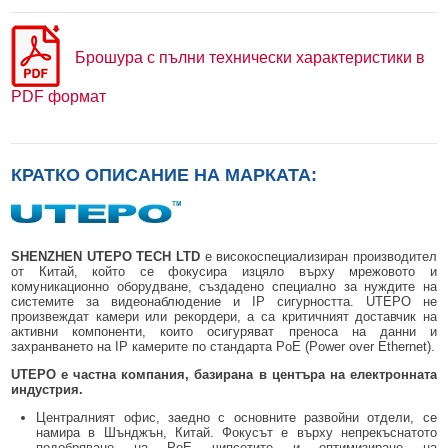
Брошура с пълни технически характеристики в
PDF формат
КРАТКО ОПИСАНИЕ НА МАРКАТА:
SHENZHEN UTEPO TECH LTD
е високоспециализиран производител
от Китай, който се фокусира изцяло върху мрежовото и
комуникационно оборудване, създадено специално за нуждите на
системите за видеонаблюдение и IP сигурността. UTEPO не
произвеждат камери или рекордери, а са критичният доставчик на
активни компоненти, които осигуряват преноса на данни и
захранването на IP камерите по стандарта PoE (Power over Ethernet).
UTEPO е частна компания, базирана в центъра на електронната
индустрия.
Централният офис, заедно с основните развойни отдели, се
намира в Шънджън, Китай. Фокусът е върху непрекъснатото
подобряване на PoE чипсетите и оптимизиране на