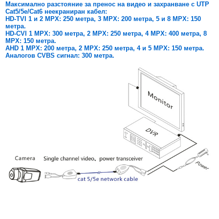
Максимално разстояние за пренос на видео и захранване с UTP
БЕЗЖИЧНИ ДЕТЕКТОРИ AJAX
БЕЗЖИЧНИ ДЕТЕКТОРИ ЗА HIKVISION AX PRO
ALFALINE, СТЕННИ/СТОЯЩИ, С ОТВАРЯЕМИ И ЗАКЛЮЧВАЩИ СЕ
АКСЕСОАРИ ЗА КОМУНИКАЦИОННИ ШКАФОВЕ
Cat
5/
5e/Cat6 неекраниран кабел:
СТРАНИЦИ
HD-TVI 1 и 2 MPX: 250 метра, 3
MPX: 200
метра, 5 и 8
MPX: 150
БЕЗЖИЧНИ ДЕТЕКТОРИ ЗА ПОЖАР, ДИМ, ТОПЛИНА И ВЪГЛЕРОДЕН
БЕЗЖИЧНИ МОДУЛИ И АКСЕСОАРИ ЗА HIKVISION AX PRO
УПОТРЕБЯВАНА ТЕХНИКА
метра.
ОКСИД
INTERLINE, СТОЯЩИ - НЕОТВАРЯЕМИ СТРАНИЦИ
HD-CVI 1 MPX: 300 метра, 2 MPX: 250 метра, 4
MPX: 400
метра, 8
КОМПЛЕКТИ БЕЗЖИЧНИ АЛАРМЕНИ СИСТЕМИ AX PRO
MPX: 150
метра.
БЕЗЖИЧНИ КЛАВИАТУРИ AJAX
BETALINE, СТОЯЩИ С ОТВАРЯЕМИ И ЗАКЛЮЧВАЩИ СЕ СТРАНИЦИ
AHD 1 MPX: 200 метра, 2 MPX: 250 метра, 4 и 5
MPX: 150
метра.
Аналогов CVBS сигнал: 300 метра.
БЕЗКОНТАКТНИ RFID КАРТИ И ЧИПОВЕ ЗА КЛАВИАТУРИ
БЕЗЖИЧНИ ДИСТАНЦИОННИ УПРАВЛЕНИЯ И БУТОНИ
БЕЗЖИЧНИ СИРЕНИ AJAX
МОДУЛИ ЗА СГРАДНА АВТОМАТИЗАЦИЯ AJAX