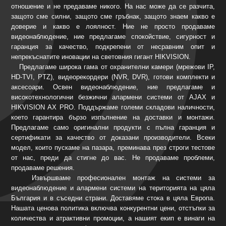
отношение и не предаваме никого. На нас може да се разчита,
защото сме силни, защото сме гръбнак, защото знаем какво е
доверие и какво е лоялност. Ние не просто продаваме
видеонаблюдение, ние предлагаме спокойствие, сигурност и
гаранция за качество, подкрепени от несравним опит и
непрекъснатите иновации на световния гигант HIKVISION.
Предлагаме широка гама от охранителни камери (мрежови IP,
HD-TVI, PTZ), видеорекордери (NVR, DVR), готови комплекти и
аксесоари. Освен видеонаблюдение, ние предлагаме и
високотехнологични безжични алармени системи от AJAX и
HIKVISION AX PRO. Поддържаме големи складови наличности,
което гарантира бързо изпълнение на доставки и монтажи.
Предлагаме само оригинални продукти с пълна гаранция и
сертификати за качество от доказани производители. Всеки
модел, които пускаме на пазара, преминава през строги тестове
от нас, преди да стигне до вас. Не продаваме проблеми,
продаваме решения.
Извършваме професионален монтаж на системи за
видеонаблюдение и алармени системи на територията на цяла
България и в съседни страни. Доставяме стока в цяла Европа.
Нашата ценова политика включва конкурентни цени, отстъпки за
количества и атрактивни промоции, а нашият екип е винаги на