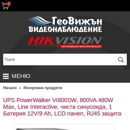
0
МЕНЮ
Начало
»
Изчерпани продукти
НАЧАЛО
ПРОДУКТИ
UPS PowerWalker VI800SW, 800VA 480W
Max, Line Interactive, чиста синусоида, 1
ЗА ДИСТРИБУТОРИ
ПРОМОЦИИ
Батерия 12V/9 Ah, LCD панел, RJ45 защита
ГАРАНЦИОННИ УСЛОВИЯ
НОВИ ПРОДУКТИ
ДОСТАВКИ
КОМПЛЕКТИ ЗА ВИДЕОНАБЛЮДЕНИЕ