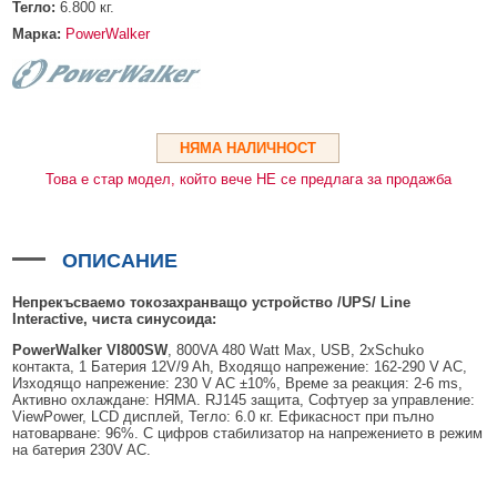
HDMI КАБЕЛИ
МЕТАЛНИ КУТИИ ЗА ЗАХРАНВАНИЯ
POE ИНЖЕКТОРИ
ВИДЕО УДЪЛЖИТЕЛИ, МОДУЛАТОРИ И ДИСТРИБУТОРИ
Тегло:
6.800
кг.
Марка:
PowerWalker
ГЪВКАВИ ГОФРИРАНИ ТРЪБИ
POE УДЪЛЖИТЕЛИ И POE СПЛИТЕРИ
МИКРОФОНИ И ГОВОРИТЕЛИ ЗА ВИДЕОНАБЛЮДЕНИЕ
УПРАВЛЕНИЯ ЗА ВЪРТЯЩИ КАМЕРИ
ГРЪМОЗАЩИТИ
НЯМА НАЛИЧНОСТ
ОБЕКТИВИ ЗА ОХРАНИТЕЛНИ КАМЕРИ
Това е стар модел, който вече НЕ се предлага за продажба
КОНЕКТОРИ
ПВЦ КУТИИ
ОПИСАНИЕ
МЕТАЛНИ ТАБЛА
Непрекъсваемо токозахранващо устройство /UPS/
Line
БЕЗЖИЧНИ МИШКИ И ЕЛЕКТРИЧЕСКИ РАЗКЛОНИТЕЛИ
Interactive
,
чиста
синусоида
:
PowerWalker VI8
0
0S
W
, 800VA 480 Watt Max, USB, 2xSchuko
МЕДИА КОНВЕРТОРИ И SFP МОДУЛИ
контакта, 1 Батерия 12V/9 Ah, Входящо напрежение: 162-290 V AC,
Изходящо напрежение: 230 V AC ±10%, Време за реакция: 2-6 ms,
БЕЗЖИЧНИ АЛАРМЕНИ СИСТЕМИ AJAX
Активно охлаждане: НЯМА. RJ145 защита, Софтуер за управление:
ViewPower, LCD дисплей, Тегло: 6.0 кг. Ефикасност при пълно
БЕЗЖИЧНИ АЛАРМЕНИ ПАНЕЛИ (ХЪБ) AJAX
БЕЗЖИЧНИ АЛАРМЕНИ СИСТЕМИ HIKVISION AX PRO
натоварване: 96%. С цифров стабилизатор на напрежението в режим
на батерия 230V AC.
БЕЗЖИЧНИ РАЗШИРИТЕЛИ НА ОБХВАТ AJAX
БЕЗЖИЧНИ ПАНЕЛИ HIKVISION AX PRO
КОМУНИКАЦИОННИ ШКАФОВЕ