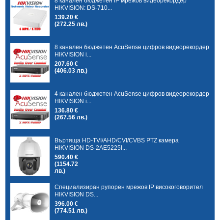
8 канален бюджетен IP мрежов видеорекордер
HIKVISION: DS-710...
139.20 €
(272.25 лв.)
8 канален бюджетен AcuSense цифров видеорекордер
HIKVISION i...
207.60 €
(406.03 лв.)
4 канален бюджетен AcuSense цифров видеорекордер
HIKVISION i...
136.80 €
(267.56 лв.)
Въртяща HD-TVI/AHD/CVI/CVBS PTZ камера
HIKVISION DS-2AE5225I...
590.40 €
(1154.72
лв.)
Специализиран рупорен мрежов IP високоговорител
HIKVISION DS...
396.00 €
(774.51 лв.)