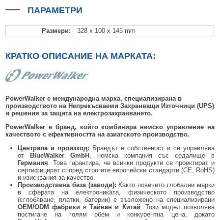
БЕЗЖИЧНИ ДЕТЕКТОРИ AJAX
БЕЗЖИЧНИ ДЕТЕКТОРИ ЗА HIKVISION AX PRO
ALFALINE, СТЕННИ/СТОЯЩИ, С ОТВАРЯЕМИ И ЗАКЛЮЧВАЩИ СЕ
АКСЕСОАРИ ЗА КОМУНИКАЦИОННИ ШКАФОВЕ
ПАРАМЕТРИ
СТРАНИЦИ
БЕЗЖИЧНИ ДЕТЕКТОРИ ЗА ПОЖАР, ДИМ, ТОПЛИНА И ВЪГЛЕРОДЕН
БЕЗЖИЧНИ МОДУЛИ И АКСЕСОАРИ ЗА HIKVISION AX PRO
УПОТРЕБЯВАНА ТЕХНИКА
ОКСИД
INTERLINE, СТОЯЩИ - НЕОТВАРЯЕМИ СТРАНИЦИ
Размери
:
328 x 100 x 145 mm
КОМПЛЕКТИ БЕЗЖИЧНИ АЛАРМЕНИ СИСТЕМИ AX PRO
БЕЗЖИЧНИ КЛАВИАТУРИ AJAX
BETALINE, СТОЯЩИ С ОТВАРЯЕМИ И ЗАКЛЮЧВАЩИ СЕ СТРАНИЦИ
КРАТКО ОПИСАНИЕ НА МАРКАТА:
БЕЗКОНТАКТНИ RFID КАРТИ И ЧИПОВЕ ЗА КЛАВИАТУРИ
БЕЗЖИЧНИ ДИСТАНЦИОННИ УПРАВЛЕНИЯ И БУТОНИ
БЕЗЖИЧНИ СИРЕНИ AJAX
PowerWalker е международна марка, специализирана в
производството на Непрекъсваеми Захранващи Източници (UPS)
и решения за защита на електрозахранването.
МОДУЛИ ЗА СГРАДНА АВТОМАТИЗАЦИЯ AJAX
PowerWalker е бранд, който комбинира немско управление на
качеството с ефективността на азиатското производство.
Централа и произход:
Брандът е собственост и се управлява
от
BlueWalker GmbH
, немска компания със седалище в
Германия
. Това гарантира, че всички продукти се проектират и
сертифицират според строгите европейски стандарти (CE, RoHS)
и изисквания за качество.
Производствена база (заводи):
Както повечето глобални марки
в сферата на електрониката, физическото производство
(сглобяване, платки, батерии) е възложено на специализирани
OEM/ODM фабрики
в
Тайван и Китай
. Този модел позволява
постигане на голям обем и конкурентна цена, докато