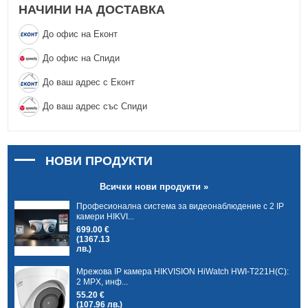
НАЧИНИ НА ДОСТАВКА
До офис на Еконт
До офис на Спиди
До ваш адрес с Еконт
До ваш адрес със Спиди
НОВИ ПРОДУКТИ
Всички нови продукти »
Професионална система за видеонаблюдение с 2 IP
камери HIKVI...
699.00 €
(1367.13
лв.)
Мрежова IP камера HIKVISION HiWatch HWI-T221H(C):
2 MPX, инф...
55.20 €
(107.96 лв.)