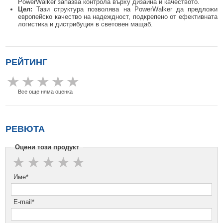
PowerWalker запазва контрола върху дизайна и качеството.
Цел:
Тази структура позволява на PowerWalker да предложи
европейско качество на надеждност, подкрепено от ефективната
логистика и дистрибуция в световен мащаб.
РЕЙТИНГ
Все още няма оценка
РЕВЮТА
Оцени този продукт
Име*
E-mail*