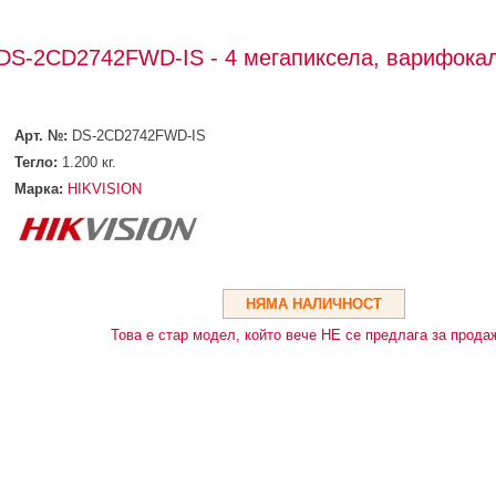
DS-2CD2742FWD-IS - 4 мегапиксела, варифока
Арт. №:
DS-2CD2742FWD-IS
Тегло:
1.200
кг.
Марка:
HIKVISION
НЯМА НАЛИЧНОСТ
Това е стар модел, който вече НЕ се предлага за прода