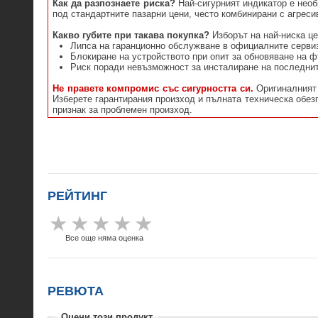
Как да разпознаете риска?
Най-сигурният индикатор е необ
под стандартните пазарни цени, често комбинирани с агрес
Какво губите при такава покупка?
Изборът на най-ниска це
Липса на гаранционно обслужване в официалните серви
Блокиране на устройството при опит за обновяване на 
Риск поради невъзможност за инсталиране на последнит
Не правете компромис със сигурността си.
Оригиналният 
Изберете гарантирания произход и пълната техническа обезп
признак за проблемен произход.
РЕЙТИНГ
Все още няма оценка
РЕВЮТА
Оцени този продукт