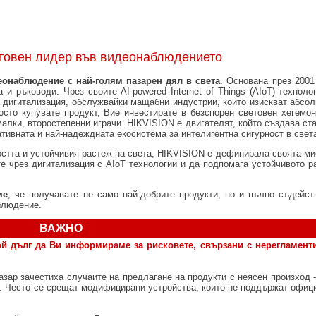
етовен лидер във видеонаблюдението
еонаблюдение с най-голям пазарен дял в света
. Основана през 2001
 и ръководи. Чрез своите AI-powered Internet of Things (AIoT) техноло
а дигитализация, обслужвайки мащабни индустрии, които изискват абсол
сто купувате продукт, Вие инвестирате в безспорен световен хегемон
лки, второстепенни играчи. HIKVISION е двигателят, който създава ста
ативната и най-надеждната екосистема за интелигентна сигурност в свет
остта и устойчивия растеж на света, HIKVISION е дефинирала своята ми
е чрез дигитализация с AIoT технологии и да подпомага устойчивото ра
ме
, че получавате не само най-добрите продукти, но и пълно съдейст
блюдение.
ВАЖНО
ой дълг да Ви информираме за рисковете, свързани с нерегламент
азар зачестиха случаите на предлагане на продукти с неясен произход -
з. Често се срещат модифицирани устройства, които не поддържат офиц