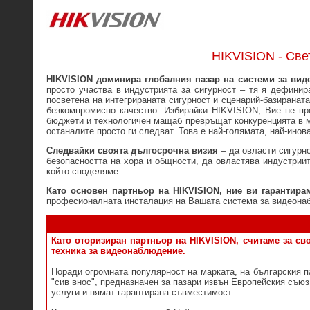
HIKVISION - Св
HIKVISION доминира глобалния пазар на системи за вид
просто участва в индустрията за сигурност – тя я дефинира
посветена на интегрираната сигурност и сценарий-базиранат
безкомпромисно качество. Избирайки HIKVISION, Вие не про
бюджети и технологичен мащаб превръщат конкуренцията в ма
останалите просто ги следват. Това е най-голямата, най-инов
Следвайки своята дългосрочна визия
– да овласти сигурн
безопасността на хора и общности, да овластява индустриит
който споделяме.
Като основен партньор на HIKVISION, ние ви гарантира
професионалната инсталация на Вашата система за видеона
Като оторизиран партньор на HIKVISION, считаме за св
техника за видеонаблюдение.
Поради огромната популярност на марката, на българския п
"сив внос", предназначен за пазари извън Европейския съю
услуги и нямат гарантирана съвместимост.