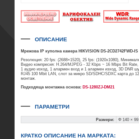
ОПИСАНИЕ
Мрежова IP куполна камера HIKVISION DS-2CD2742FWD-IS 
Резолюция: 20 fps: (2688×1520), 25 fps: (1920x1080), Минимал
Видео компресия: H.264/MJPEG - 32 Kbps ~ 16 Mbps Bit Rate
1 аудио изход, 1 алармен вход и 1 алармен изход, 3D DNR 
RJ45 100 Mbit LAN, слот за микро SD/SDHC/SDXC карта до 1
монтаж.
Подходяща монтажна основа:
DS-1280ZJ-DM21
ПАРАМЕТРИ
Размери
:
Φ 140 × 9
КРАТКО ОПИСАНИЕ НА МАРКАТА: