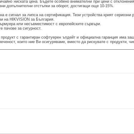
ичайно ниската цена. Бъдете особено внимателни при цени с отклонени
ивни допълнителни отстъпки за оборот, достигащи още 10-15%.
на е сигнал за липса на сертификация. Тези устройства крият сериозни 
зи на HIKVISION за България.
фърмуера или несъвместимост с европейските сървъри.
е пачове за сигурност.
продукт с гарантиран софтуерен ъпдейт и официална гаранция има защ
еченост, които ние Ви осигуряваме, вместо да рискувате с продукти, чи