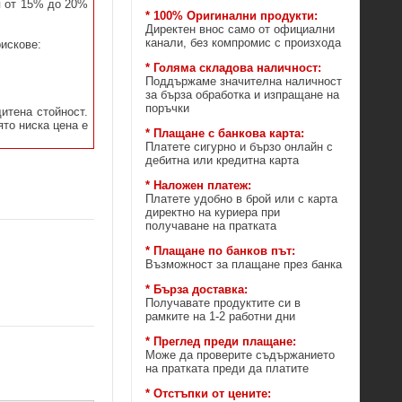
я от 15% до 20%
* 100% Оригинални продукти:
Директен внос само от официални
канали, без компромис с произхода
рискове:
* Голяма складова наличност:
Поддържаме значителна наличност
за бърза обработка и изпращане на
поръчки
итена стойност.
ято ниска цена е
* Плащане с банкова карта:
Платете сигурно и бързо онлайн с
дебитна или кредитна карта
* Наложен платеж:
Платете удобно в брой или с карта
директно на куриера при
получаване на пратката
* Плащане по банков път:
Възможност за плащане през банка
* Бърза доставка:
Получавате продуктите си в
рамките на 1-2 работни дни
* Преглед преди плащане:
Може да проверите съдържанието
на пратката преди да платите
* Отстъпки от цените: