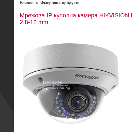
Начало
»
Изчерпани продукти
Мрежова IP куполна камера HIKVISION 
2.8-12 mm