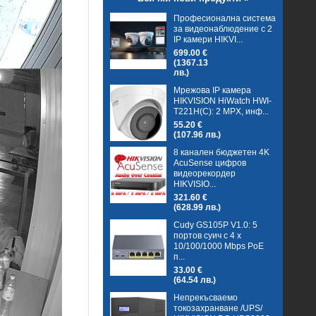
Професионална система
за видеонаблюдение с 2
IP камери HIKVI...
699.00 €
(1367.13
лв.)
Мрежова IP камера
HIKVISION HiWatch HWI-
T221H(C): 2 MPX, инф...
55.20 €
(107.96 лв.)
8 канален бюджетен 4K
AcuSense цифров
видеорекордер
HIKVISIO...
321.60 €
(628.99 лв.)
Cudy GS105P V1.0: 5
портов суич с 4 x
10/100/1000 Mbps PoE
п...
33.00 €
(64.54 лв.)
Непрекъсваемо
токозахранване /UPS/