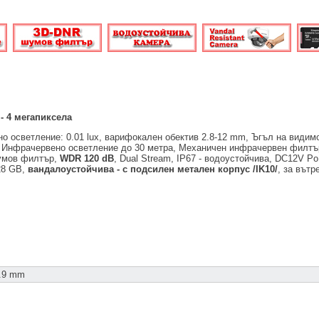
- 4 мегапиксела
но осветление: 0.01 lux, варифокален обектив 2.8-12 mm, Ъгъл на видимо
, Инфрачервено осветление до 30 метра, Механичен инфрачервен филтър
шумов филтър,
WDR 120 dB
, Dual Stream, IP67 - водоустойчива, DC12V P
28 GB,
вандалоустойчива - с подсилен метален корпус /IK10/
, за вът
9.9 mm