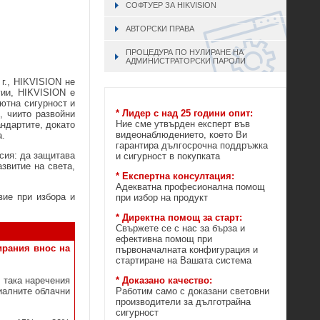
СОФТУЕР ЗА HIKVISION
АВТОРСКИ ПРАВА
ПРОЦЕДУРА ПО НУЛИРАНЕ НА
АДМИНИСТРАТОРСКИ ПАРОЛИ
 г., HIKVISION не
гии, HIKVISION е
ютна сигурност и
* Лидер с над 25 години опит:
, чиито развойни
Ние сме утвърден експерт във
ндартите, докато
видеонаблюдението, което Ви
а.
гарантира дългосрочна поддръжка
сия: да защитава
и сигурност в покупката
звитие на света,
* Експертна консултация:
Адекватна професионална помощ
вие при избора и
при избор на продукт
* Директна помощ за старт:
Свържете се с нас за бърза и
ефективна помощ при
ирания внос на
първоначалната конфигурация и
стартиране на Вашата система
* Доказано качество:
 така наречения
Работим само с доказани световни
иалните облачни
производители за дълготрайна
сигурност