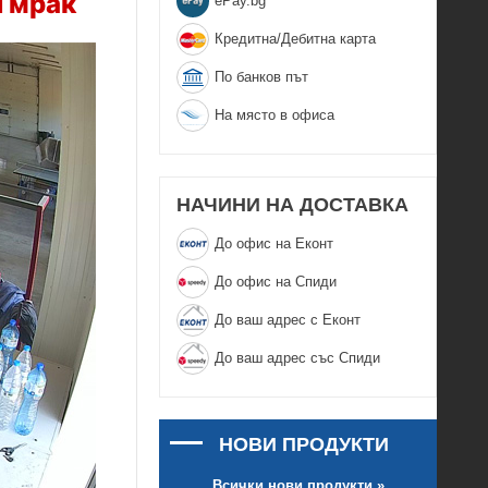
н мрак
еPay.bg
Кредитна/Дебитна карта
По банков път
На място в офиса
НАЧИНИ НА ДОСТАВКА
До офис на Еконт
До офис на Спиди
До ваш адрес с Еконт
До ваш адрес със Спиди
НОВИ ПРОДУКТИ
Всички нови продукти »