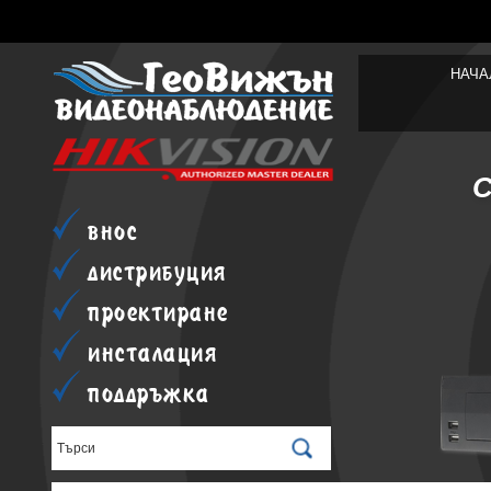
НАЧА
внос
дистрибуция
проектиране
инсталация
поддръжка