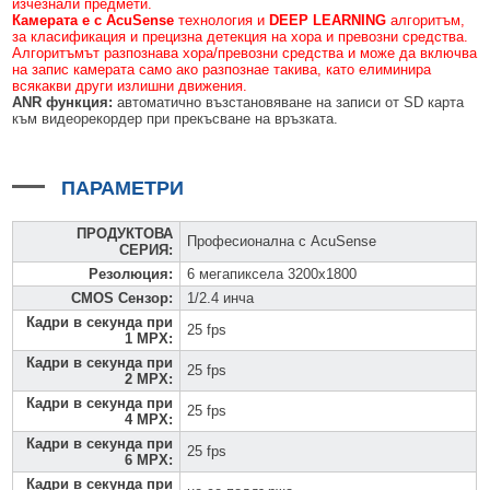
изчезнали предмети.
Камерата е с AcuSense
технология и
DEEP LEARNING
алгоритъм,
за класификация и прецизна детекция на хора и превозни средства.
Алгоритъмът разпознава хора/превозни средства и може да включва
на запис камерата само ако разпознае такива, като елиминира
всякакви други излишни движения.
ANR функция:
автоматично възстановяване на записи от SD карта
към видеорекордер при прекъсване на връзката.
ПАРАМЕТРИ
ПРОДУКТОВА
Професионална с AcuSense
СЕРИЯ
:
Резолюция
:
6 мегапиксела 3200x1800
CMOS Сензор
:
1/2.4 инча
Кадри в секунда при
25 fps
1 MPX
:
Кадри в секунда при
25 fps
2 MPX
:
Кадри в секунда при
25 fps
4 MPX
:
Кадри в секунда при
25 fps
6 MPX
:
Кадри в секунда при