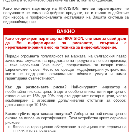
подпомага устойчивото развитие на света, който споделяме.
Като основен партньор на HIKVISION, ние ви гарантираме
, че
получавате не само най-добрите продукти, но и пълно съдействие
при избора и професионалната инсталация на Вашата система за
видеонаблюдение.
ВАЖНО
Като оторизиран партньор на HIKVISION, считаме за свой дълг
да Ви информираме за рисковете, свързани с
нерегламентирания внос на техника за видеонаблюдение.
Поради огромната популярност на марката, на българския пазар
зачестиха случаите на предлагане на продукти с неясен произход
- така наречения "сив внос", предназначен за пазари извън
Европейския съюз. Често се срещат модифицирани устройства,
които не поддържат официалните облачни услуги и нямат
гарантирана съвместимост.
Как да разпознаете риска?
Най-сигурният индикатор е
необичайно ниската цена. Бъдете особено внимателни при цени с
отклонения от 15% до 20% под стандартните пазарни цени, често
комбинирани с агресивни допълнителни отстъпки за оборот,
достигащи още 10-15%.
Какво губите при такава покупка?
Изборът на най-ниска цена е
сигнал за липса на сертификация. Тези устройства крият сериозни
рискове:
Липса на гаранционно обслужване в официалните сервизи на
HIKVISION за България.