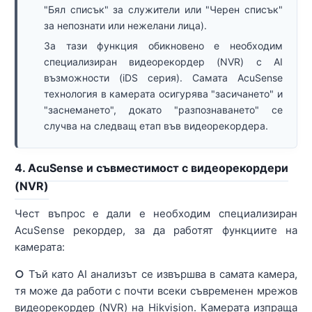
"Бял списък" за служители или "Черен списък"
за непознати или нежелани лица).
За тази функция обикновено е необходим
специализиран видеорекордер (NVR) с AI
възможности (iDS серия). Самата AcuSense
технология в камерата осигурява "засичането" и
"заснемането", докато "разпознаването" се
случва на следващ етап във видеорекордера.
4. AcuSense и съвместимост с видеорекордери
(NVR)
Чест въпрос е дали е необходим специализиран
AcuSense рекордер, за да работят функциите на
камерата:
○
Тъй като AI анализът се извършва в самата камера,
тя може да работи с почти всеки съвременен мрежов
видеорекордер (NVR) на Hikvision. Камерата изпраща