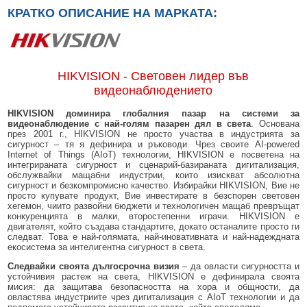
КРАТКО ОПИСАНИЕ НА МАРКАТА:
HIKVISION - Световен лидер във
видеонаблюдението
HIKVISION доминира глобалния пазар на системи за
видеонаблюдение с най-голям пазарен дял в света
. Основана
през 2001 г., HIKVISION не просто участва в индустрията за
сигурност – тя я дефинира и ръководи. Чрез своите AI-powered
Internet of Things (AIoT) технологии, HIKVISION е посветена на
интегрираната сигурност и сценарий-базираната дигитализация,
обслужвайки мащабни индустрии, които изискват абсолютна
сигурност и безкомпромисно качество. Избирайки HIKVISION, Вие не
просто купувате продукт, Вие инвестирате в безспорен световен
хегемон, чиито развойни бюджети и технологичен мащаб превръщат
конкуренцията в малки, второстепенни играчи. HIKVISION е
двигателят, който създава стандартите, докато останалите просто ги
следват. Това е най-голямата, най-иновативната и най-надеждната
екосистема за интелигентна сигурност в света.
Следвайки своята дългосрочна визия
– да овласти сигурността и
устойчивия растеж на света, HIKVISION е дефинирала своята
мисия: да защитава безопасността на хора и общности, да
овластява индустриите чрез дигитализация с AIoT технологии и да