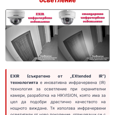
осветление
EXIR (съкратено от „EXtended IR“)
технологията
е иновативна инфрачервена (IR)
технология за осветление при охранителни
камери, разработка на HIKVISION, която има за
цел да подобри драстично качеството на
нощното виждане. Тя използва инфрачервени
осветители от ново поколение, отличаващи се с