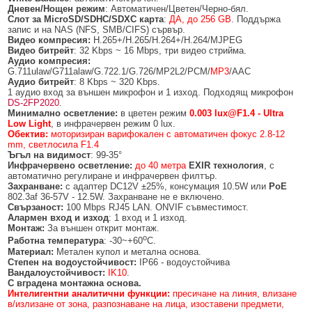
БЕЗЖИЧНИ ДЕТЕКТОРИ AJAX
БЕЗЖИЧНИ ДЕТЕКТОРИ ЗА HIKVISION AX PRO
ALFALINE, СТЕННИ/СТОЯЩИ, С ОТВАРЯЕМИ И ЗАКЛЮЧВАЩИ СЕ
АКСЕСОАРИ ЗА КОМУНИКАЦИОННИ ШКАФОВЕ
Дневен/Нощен режим
: Автоматичен/Цветен/Черно-бял.
СТРАНИЦИ
Слот за MicroSD/SDHC/SDXC карта
:
ДА, до 256 GB
. Поддържа
запис и на NAS (NFS, SMB/CIFS) сървър.
БЕЗЖИЧНИ ДЕТЕКТОРИ ЗА ПОЖАР, ДИМ, ТОПЛИНА И ВЪГЛЕРОДЕН
БЕЗЖИЧНИ МОДУЛИ И АКСЕСОАРИ ЗА HIKVISION AX PRO
УПОТРЕБЯВАНА ТЕХНИКА
Видео компресия:
H.265+/H.265/H.264+/H.264/MJPEG
ОКСИД
INTERLINE, СТОЯЩИ - НЕОТВАРЯЕМИ СТРАНИЦИ
Видео битрейт
: 32 Kbps ~ 16 Mbps, три видео стрийма.
КОМПЛЕКТИ БЕЗЖИЧНИ АЛАРМЕНИ СИСТЕМИ AX PRO
Аудио компресия:
БЕЗЖИЧНИ КЛАВИАТУРИ AJAX
BETALINE, СТОЯЩИ С ОТВАРЯЕМИ И ЗАКЛЮЧВАЩИ СЕ СТРАНИЦИ
G.711ulaw/G711alaw/G.722.1/G.726/MP2L2/PCM/
MP3
/AAC
Аудио битрейт
: 8 Kbps ~ 320 Kbps.
БЕЗКОНТАКТНИ RFID КАРТИ И ЧИПОВЕ ЗА КЛАВИАТУРИ
1 аудио вход за външен микрофон и 1 изход. Подходящ микрофон
DS-2FP2020
.
Минимално осветление:
в цветен режим
0.003 lux@F1.4 -
Ultra
БЕЗЖИЧНИ ДИСТАНЦИОННИ УПРАВЛЕНИЯ И БУТОНИ
Low Light
, в инфрачервен режим 0 lux.
Обектив:
моторизиран варифокален с автоматичен фокус 2.8-12
БЕЗЖИЧНИ СИРЕНИ AJAX
mm, светлосила F1.4
Ъгъл на видимост
: 99-35°
МОДУЛИ ЗА СГРАДНА АВТОМАТИЗАЦИЯ AJAX
Инфрачервено осветление:
до 40 метра
EXIR технология
, с
автоматично регулиране и инфрачервен филтър.
Захранване:
с адаптер DC12V ±25%, консумация 10.5W или
PoE
802.3af 36-57V - 12.5W. Захранване не е включено.
Свързаност:
100 Mbps RJ45 LAN. ONVIF съвместимост.
Алармен вход и изход
: 1 вход и 1 изход.
Монтаж:
За външен открит монтаж.
о
Работна температура
: -30~+60
C.
Материал:
Метален купол и метална основа.
Степен на водоустойчивост:
IP66 - водоустойчива
Вандалоустойчивост:
IK10
.
С вградена монтажна основа.
Интелигентни аналитични функции:
пресичане на линия, влизане
в/излизане от зона, разпознаване на лица, изоставени предмети,