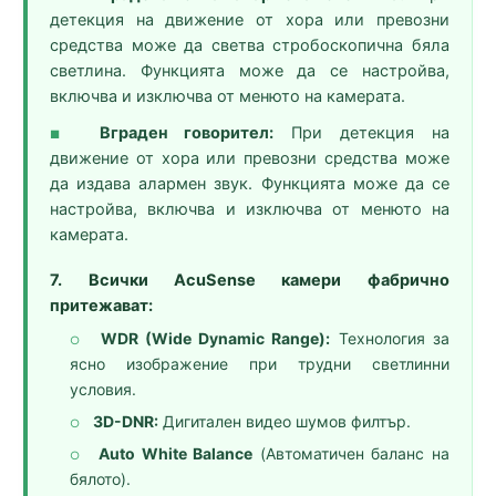
детекция на движение от хора или превозни
средства може да светва стробоскопична бяла
светлина. Функцията може да се настройва,
включва и изключва от менюто на камерата.
Вграден говорител:
При детекция на
■
движение от хора или превозни средства може
да издава алармен звук. Функцията може да се
настройва, включва и изключва от менюто на
камерата.
7. Всички AcuSense камери фабрично
притежават:
WDR (Wide Dynamic Range):
Технология за
○
ясно изображение при трудни светлинни
условия.
3D-DNR:
Дигитален видео шумов филтър.
○
Auto White Balance
(Автоматичен баланс на
○
бялото).