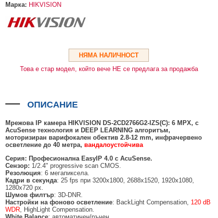
HDMI КАБЕЛИ
МЕТАЛНИ КУТИИ ЗА ЗАХРАНВАНИЯ
POE ИНЖЕКТОРИ
ВИДЕО УДЪЛЖИТЕЛИ, МОДУЛАТОРИ И ДИСТРИБУТОРИ
Марка:
HIKVISION
ГЪВКАВИ ГОФРИРАНИ ТРЪБИ
POE УДЪЛЖИТЕЛИ И POE СПЛИТЕРИ
МИКРОФОНИ И ГОВОРИТЕЛИ ЗА ВИДЕОНАБЛЮДЕНИЕ
УПРАВЛЕНИЯ ЗА ВЪРТЯЩИ КАМЕРИ
ГРЪМОЗАЩИТИ
НЯМА НАЛИЧНОСТ
Това е стар модел, който вече НЕ се предлага за продажба
ОБЕКТИВИ ЗА ОХРАНИТЕЛНИ КАМЕРИ
КОНЕКТОРИ
ПВЦ КУТИИ
ОПИСАНИЕ
МЕТАЛНИ ТАБЛА
Мрежова IP камера HIKVISION DS-2CD2766G
2
-IZS(C)
:
6
MPX
, с
AcuSense технология и DEEP LEARNING алгоритъм,
БЕЗЖИЧНИ МИШКИ И ЕЛЕКТРИЧЕСКИ РАЗКЛОНИТЕЛИ
моторизиран варифокален обектив 2.8-12 mm, инфрачервено
осветление до
4
0 метра,
вандалоустойчива
МЕДИА КОНВЕРТОРИ И SFP МОДУЛИ
Серия: Професионална EasyIP 4.0 с
AcuSense
.
Сензор:
1/2.4" progressive scan CMOS.
БЕЗЖИЧНИ АЛАРМЕНИ СИСТЕМИ AJAX
Резолюция
: 6 мегапиксела.
Кадри в секунда
: 25 fps при 3200x1800, 2688x1520, 1920x1080,
1280x720 px.
БЕЗЖИЧНИ АЛАРМЕНИ ПАНЕЛИ (ХЪБ) AJAX
БЕЗЖИЧНИ АЛАРМЕНИ СИСТЕМИ HIKVISION AX PRO
Шумов филтър
: 3D-DNR.
Настройки на фоново осветление
: BackLight Compensation,
120 dB
БЕЗЖИЧНИ РАЗШИРИТЕЛИ НА ОБХВАТ AJAX
БЕЗЖИЧНИ ПАНЕЛИ HIKVISION AX PRO
КОМУНИКАЦИОННИ ШКАФОВЕ
WDR
, HighLight Compensation.
White Balance
: автоматичен/ръчен.