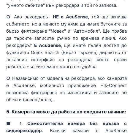
"умното събитие" към рекордера и той го записва.
○
Ако рекордерът
НЕ е AcuSense
, той ще запише
събитието, но в менюто му няма да имате бутоните за
бързо филтриране "Човек" и "Автомобил". Ще трябва
да търсите записите ръчно по времева линия. Ако
рекордерът
Е AcuSense
, ще имате пълен достъп до
функцията Quick Search (Бързо търсене) директно от
локалния интерфейс на рекордера, което прави
работата със системата много по-удобна.
○
Независимо от модела на рекордера, ако камерата
е AcuSense, мобилното приложение Hik-Connect
позволява филтриране на известията и записите по
обекти (човек / кола).
5. Камерата може да работи по следните начини:
■ 1. Самостоятелна камера без връзка с
видеорекордер.
Всички камери с AcuSense