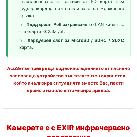
възстановяване на записи от SD карта към
видеорекордер при прекъсване на мрежовата
връзка.
Поддържат PoE захранване
по LAN кабел по
○
стандарти 802.3af/at.
Хардуерен слот за MicroSD / SDHC / SDXC
○
карта.
AcuSense превръща видеонаблюдението от пасивно
записващо устройство в интелигентен охранител,
който анализира ситуацията вместо Вас, пести
време и изцяло оптимизира архива.
Камерата е с EXIR инфрачервено