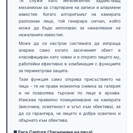
Тя служи като интелигентен задействащ
механизъм за стартиране на записи и алармени
известия. Когато алгоритъмът на камерата
разпознае лице, той генерира сигнал, който
може да бъде използван за намаляване на
нежеланите известия.
Може да се настрои системата да изпраща
аларма само когато засеченият обект е
класифициран като човек и е открито лицето му,
работейки ефективно в комбинация с функциите
за периметрова защита.
Тази функция само открива присъствието на
лице - тя не прави моментна снимка за галерия
и не позволява търсене по лице в архива.
Изисква правилно позициониране на камерата
(височина, осветеност и ъгъл към обектива), за
да се гарантира, че лицето е добре осветено и
обърнато към обектива.
■ Face Capture (Заснемане на лица)