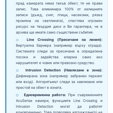
пред камерата няма такъв обект, тя не прави
запис. Това елиминира 100% от излишните
записи (дъжд, сняг, птици, насекоми, рязка
промяна на светлината), спестява огромен
ресурс на твърдия диск и Ви гарантира, че в
архива ще имате само съществени събития.
Line Crossing (Пресичане на линия):
○
Виртуална бариера (например върху ограда).
Системата следи за пресичане в определена
посока и задейства аларма само ако
нарушителят е човек или превозно средство.
Intrusion Detection (Навлизане в зона):
○
Дефинирана зона (например забранен паркинг
или вход). Алгоритъмът следи за навлизане или
престой на обект в зоната.
Едновременна работа:
При съвременните
○
AcuSense камери, функциите Line Crossing и
Intrusion Detection могат да работят
едновременно. Това позволява изграждането на