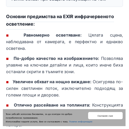
Основни предимства на EXIR инфрачервеното
осветление:
Равномерно осветяване:
Цялата сцена,
■
наблюдавана от камерата, е перфектно и еднакво
осветена.
По-добро качество на изображението:
Позволява
■
улавяне на ключови детайли и лица, които иначе биха
останали скрити в тъмните зони.
Увеличен обхват на нощно виждане:
Осигурява по-
■
силен светлинен поток, изключително подходящ за
големи площи и дворове.
Отлично разсейване на топлината:
Конструкцията
■
на EXIR диодите предотвратява прегряването, което
Този уебсайт използва бисквитки, за да осигури по-добро
Съгласен съм
потребителско преживяване.
гарантира по-дълъг живот на осветлението и на самата
Използвайки нашите услуги, Вие се съгласявате с това.
Повече информация
камера.