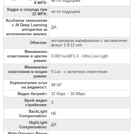
не се поддържа
8 MPX
:
Кадри в секунда при
не се поддържа
12 MPX
:
AcuSense технология
с AI Deep Learning
ДА
алгоритми за
интелигентен анализ
:
моторизиран варифокален с автоматичен
Обектив
:
фокус 2.8-12 mm
Минимално
осветление в цветен
0.003 lux@F1.4 - Ultra Low Light
режим
:
Минимално
осветление в нощен
0 Lux - с включено осветление
режим
:
Хоризонтален ъгъл
98-34°
на видимост
:
Видео битрейт
:
32 Kbps ~ 16 Mbps
Брой видео
3
стриймове
:
BackLight
НЕ
Compensation
:
HighLight
ДА
Compensation
:
Wide Dynamic Range