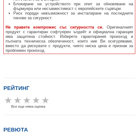
Блокиране на устройството при опит за обновяване на
фърмуера или несъвместимост с европейските сървъри.
Риск поради невъзможност за инсталиране на последните
пачове за сигурност.
Не правете компромис със сигурността си.
Оригиналният
продукт с гарантиран софтуерен ъпдейт и официална гаранция
има защитена стойност. Изберете гарантирания произход и
пълната техническа обезпеченост, които ние Ви осигуряваме,
вместо да рискувате с продукти, чиято ниска цена е признак за
проблемен произход.
РЕЙТИНГ
Все още няма оценка
РЕВЮТА