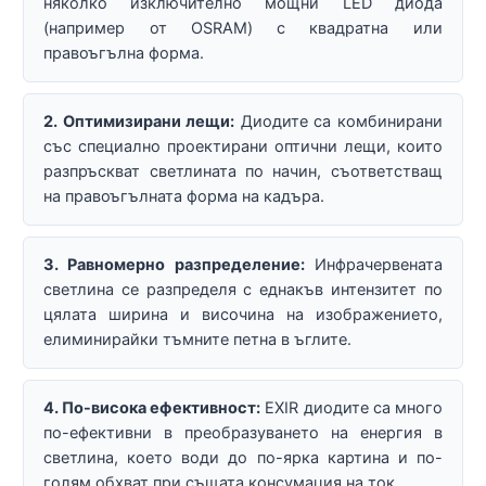
няколко изключително мощни LED диода
(например от OSRAM) с квадратна или
правоъгълна форма.
2. Оптимизирани лещи:
Диодите са комбинирани
със специално проектирани оптични лещи, които
разпръскват светлината по начин, съответстващ
на правоъгълната форма на кадъра.
3. Равномерно разпределение:
Инфрачервената
светлина се разпределя с еднакъв интензитет по
цялата ширина и височина на изображението,
елиминирайки тъмните петна в ъглите.
4. По-висока ефективност:
EXIR диодите са много
по-ефективни в преобразуването на енергия в
светлина, което води до по-ярка картина и по-
голям обхват при същата консумация на ток.