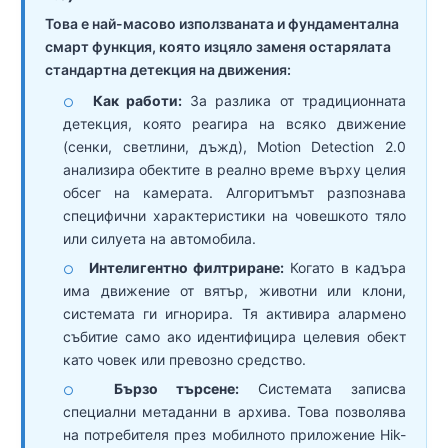
Това е най-масово използваната и фундаментална
смарт функция, която изцяло заменя остарялата
стандартна детекция на движения:
Как работи:
За разлика от традиционната
○
детекция, която реагира на всяко движение
(сенки, светлини, дъжд), Motion Detection 2.0
анализира обектите в реално време върху целия
обсег на камерата. Алгоритъмът разпознава
специфични характеристики на човешкото тяло
или силуета на автомобила.
Интелигентно филтриране:
Когато в кадъра
○
има движение от вятър, животни или клони,
системата ги игнорира. Тя активира алармено
събитие само ако идентифицира целевия обект
като човек или превозно средство.
Бързо търсене:
Системата записва
○
специални метаданни в архива. Това позволява
на потребителя през мобилното приложение Hik-