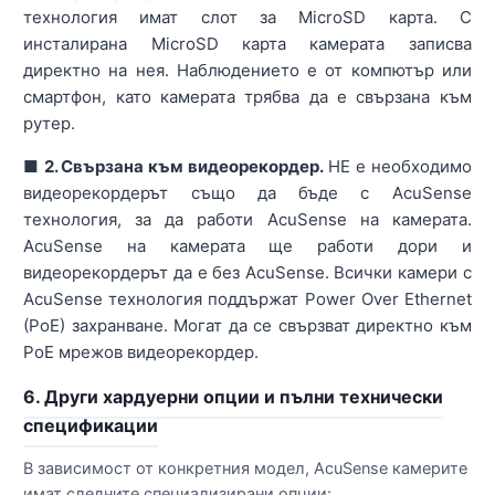
технология имат слот за MicroSD карта. С
инсталирана MicroSD карта камерата записва
директно на нея. Наблюдението е от компютър или
смартфон, като камерата трябва да е свързана към
рутер.
■ 2. Свързана към видеорекордер.
НЕ е необходимо
видеорекордерът също да бъде с AcuSense
технология, за да работи AcuSense на камерата.
AcuSense на камерата ще работи дори и
видеорекордерът да е без AcuSense. Всички камери с
AcuSense технология поддържат Power Over Ethernet
(PoE) захранване. Могат да се свързват директно към
PoE мрежов видеорекордер.
6. Други хардуерни опции и пълни технически
спецификации
В зависимост от конкретния модел, AcuSense камерите
имат следните специализирани опции: