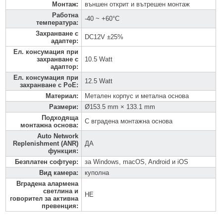
Монтаж
:
външен открит и вътрешен монтаж
Работна
-40 ~ +60°C
температура
:
Захранване с
DC12V ±25%
адаптер
:
Ел. консумация при
захранване с
10.5 Watt
адаптор
:
Ел. консумация при
12.5 Watt
захранване с PoE
:
Материал
:
Метален корпус и метална основа
Размери
:
Ø153.5 mm × 133.1 mm
Подходяща
С вградена монтажна основа
монтажна основа
:
Auto Network
Replenishment (ANR)
ДА
функция
:
Безплатен софтуер
:
за Windows, macOS, Android и iOS
Вид камера
:
куполна
Вградена алармена
светлина и
НЕ
говорител за активна
превенция
: