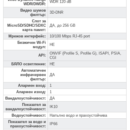
WDR 120 dB
WDR/DWDR
:
Видео шумов
3D-DNR
филтър
:
Слот за
MicroSD/SDHC/SDXC
ДА, до 256 GB
карта памет
:
Мрежов интерфейс
:
10/100 Mbps RJ-45 port
Безжичен Wi-Fi
НЕ
модул
:
ONVIF (Profile S, Profile G), ISAPI, PSIA,
API
:
CGI
БЯЛО осветление
:
НЕ
Автоматичен
инфрачервен
ДА
филтър
:
Алармен вход
:
1
Алармен изход
:
1
Вандалоустойчивост
:
ДА
Показател за
IK10
вандалоустойчивост
:
Водоустойчивост
:
Напълно водо и прахоустойчива
Показател за водо и
IP66
прахоустойчивост
: