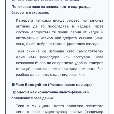
По-високо ниво на анализ, което надгражда
базовото откриване:
Камерата не само вижда лицето, но започва
активно да го проследява в кадъра. Чрез
сложен алгоритъм тя прави серия от кадри и
автоматично избира най-добрата снимка (най-
ясна, с най-добра острота и фронтален изглед).
Тази снимка се изпраща като самостоятелен
файл към рекордера или софтуера. Това
позволява бързо да се прегледа удобна "галерия
от лица", които са преминали пред камерата, без
изобщо да се преглеждат видеозаписи.
■ Face Recognition (Разпознаване на лица)
Процесът на окончателна идентификация и
сравнение с база данни:
Това е функцията, която сравнява заснетото
лице с вече съществуващ списък (например