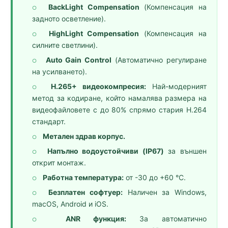
BackLight Compensation
(Компенсация на
○
задното осветление).
HighLight Compensation
(Компенсация на
○
силните светлини).
Auto Gain Control
(Автоматично регулиране
○
на усилването).
H.265+ видеокомпресия:
Най-модерният
○
метод за кодиране, който намалява размера на
видеофайловете с до 80% спрямо стария H.264
стандарт.
Метален здрав корпус.
○
Напълно водоустойчиви (IP67)
за външен
○
открит монтаж.
Работна температура:
от -30 до +60 °C.
○
Безплатен софтуер:
Наличен за Windows,
○
macOS, Android и iOS.
ANR функция:
За автоматично
○