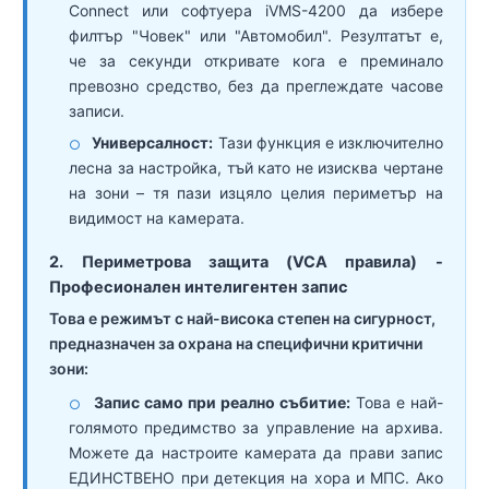
Connect или софтуера iVMS-4200 да избере
филтър "Човек" или "Автомобил". Резултатът е,
че за секунди откривате кога е преминало
превозно средство, без да преглеждате часове
записи.
Универсалност:
Тази функция е изключително
○
лесна за настройка, тъй като не изисква чертане
на зони – тя пази изцяло целия периметър на
видимост на камерата.
2. Периметрова защита (VCA правила) -
Професионален интелигентен запис
Това е режимът с най-висока степен на сигурност,
предназначен за охрана на специфични критични
зони:
Запис само при реално събитие:
Това е най-
○
голямото предимство за управление на архива.
Можете да настроите камерата да прави запис
ЕДИНСТВЕНО при детекция на хора и МПС. Ако