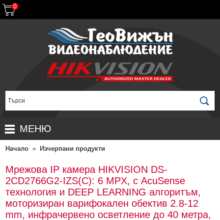
0
МЕНЮ
Начало
»
Изчерпани продукти
НАЧАЛО
ПРОДУКТИ
Мрежова IP камера HIKVISION DS-
2CD2766G2-IZS(C): 6 MPX, с AcuSense
ЗА ДИСТРИБУТОРИ
ПРОМОЦИИ
технология и DEEP LEARNING алгоритъм,
ГАРАНЦИОННИ УСЛОВИЯ
НОВИ ПРОДУКТИ
моторизиран варифокален обектив 2.8-12
mm, инфрачервено осветление до 40 метра,
ДОСТАВКИ
КОМПЛЕКТИ ЗА ВИДЕОНАБЛЮДЕНИЕ