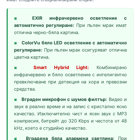
EXIR инфрачервено осветление с
■
автоматично регулиране:
При пълен мрак имат
отлична черно-бяла картина.
ColorVu бяло LED осветление с автоматично
■
регулиране:
При пълен мрак осигуряват отлична
цветна картина.
Smart Hybrid Light:
Комбинирано
■
инфрачервено и бяло осветление с интелигентно
превключване при детекция на хора и превозни
средства.
Вграден микрофон с шумов филтър:
Видео и
■
звук в реално време и на запис с кристално ясно
качество. Изключително чист и ясен звук с MP3
компресия, битрейт до 320 Kbps и честота от 48
kHz, което е студийно качество.
Вградена бяла алармена светлина:
При
■