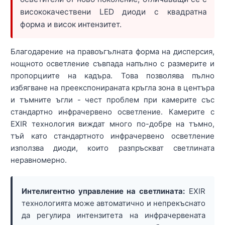
висококачествени LED диоди с квадратна
форма и висок интензитет.
Благодарение на правоъгълната форма на дисперсия,
нощното осветление съвпада напълно с размерите и
пропорциите на кадъра. Това позволява пълно
избягване на преекспонираната кръгла зона в центъра
и тъмните ъгли - чест проблем при камерите със
стандартно инфрачервено осветление. Камерите с
EXIR технология виждат много по-добре на тъмно,
тъй като стандартното инфрачервено осветление
използва диоди, които разпръскват светлината
неравномерно.
Интелигентно управление на светлината:
EXIR
технологията може автоматично и непрекъснато
да регулира интензитета на инфрачервената