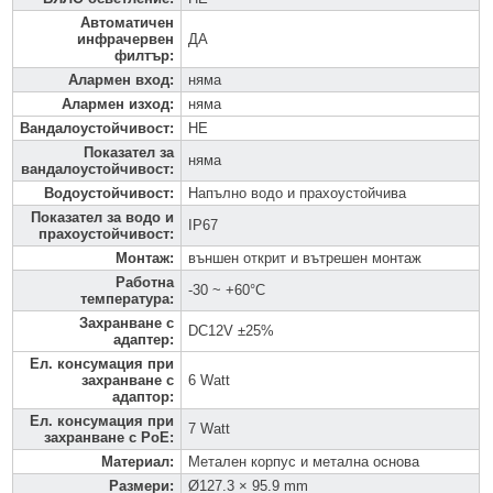
Автоматичен
инфрачервен
ДА
филтър
:
Алармен вход
:
няма
Алармен изход
:
няма
Вандалоустойчивост
:
НЕ
Показател за
няма
вандалоустойчивост
:
Водоустойчивост
:
Напълно водо и прахоустойчива
Показател за водо и
IP67
прахоустойчивост
:
Монтаж
:
външен открит и вътрешен монтаж
Работна
-30 ~ +60°C
температура
:
Захранване с
DC12V ±25%
адаптер
:
Ел. консумация при
захранване с
6 Watt
адаптор
:
Ел. консумация при
7 Watt
захранване с PoE
:
Материал
:
Метален корпус и метална основа
Размери
:
Ø127.3 × 95.9 mm