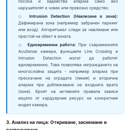
посока и задейства аларма само ако
нарушителят е човек или превозно средство.
Intrusion Detection (Навлизане в зона):
○
Дефинирана зона (например забранен паркинг
или вход). Алгоритъмът следи за навлизане или
престой на обект в зоната.
Едновременна работа:
При съвременните
○
AcuSense камери, функциите Line Crossing и
Intrusion Detection могат да работят
едновременно. Това позволява изграждането на
многослойна защита - например аларма при
прескачане на оградата (линия) и вторична
аларма при доближаване на входната врата
(зона). Броят на активните правила зависи
изцяло от хардуерния ресурс на конкретния
модел камера.
3. Анализ на лица: Откриване, заснемане и
разпознаване