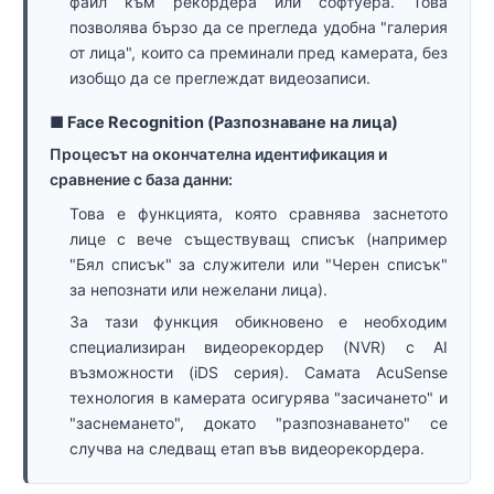
файл към рекордера или софтуера. Това
позволява бързо да се прегледа удобна "галерия
от лица", които са преминали пред камерата, без
изобщо да се преглеждат видеозаписи.
■ Face Recognition (Разпознаване на лица)
Процесът на окончателна идентификация и
сравнение с база данни:
Това е функцията, която сравнява заснетото
лице с вече съществуващ списък (например
"Бял списък" за служители или "Черен списък"
за непознати или нежелани лица).
За тази функция обикновено е необходим
специализиран видеорекордер (NVR) с AI
възможности (iDS серия). Самата AcuSense
технология в камерата осигурява "засичането" и
"заснемането", докато "разпознаването" се
случва на следващ етап във видеорекордера.