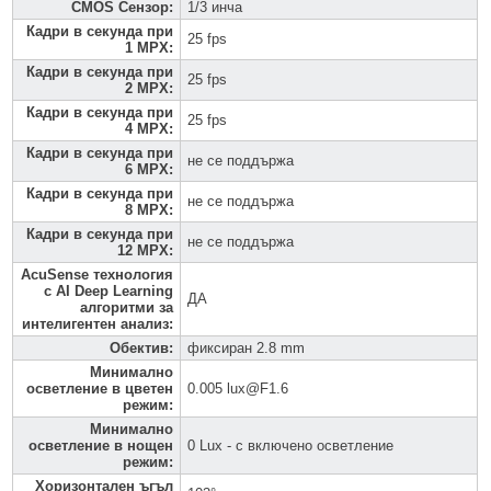
CMOS Сензор
:
1/3 инча
Кадри в секунда при
25 fps
1 MPX
:
Кадри в секунда при
25 fps
2 MPX
:
Кадри в секунда при
25 fps
4 MPX
:
Кадри в секунда при
не се поддържа
6 MPX
:
Кадри в секунда при
не се поддържа
8 MPX
:
Кадри в секунда при
не се поддържа
12 MPX
:
AcuSense технология
с AI Deep Learning
ДА
алгоритми за
интелигентен анализ
:
Обектив
:
фиксиран 2.8 mm
Минимално
осветление в цветен
0.005 lux@F1.6
режим
:
Минимално
осветление в нощен
0 Lux - с включено осветление
режим
:
Хоризонтален ъгъл