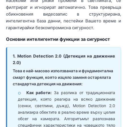
насекоми или рязки промени в светлината, се
филтрират и игнорират автоматично. Това превръща
обикновения видеозапис в структурирана,
интелигентна база данни, пестейки Вашето време и
гарантирайки безкомпромисна сигурност.
Основни интелигентни функции за сигурност
1. Motion Detection 2.0 (Детекция на движение
2.0)
Това е най-масово използваната и фундаментална
смарт функция, която изцяло заменя остарялата
стандартна детекция на движения:
Как работи:
За разлика от традиционната
○
детекция, която реагира на всяко движение
(сенки, светлини, дъжд), Motion Detection 2.0
анализира обектите в реално време върху целия
обсег на камерата. Алгоритъмът разпознава
специфични характеристики на човешкото тяло