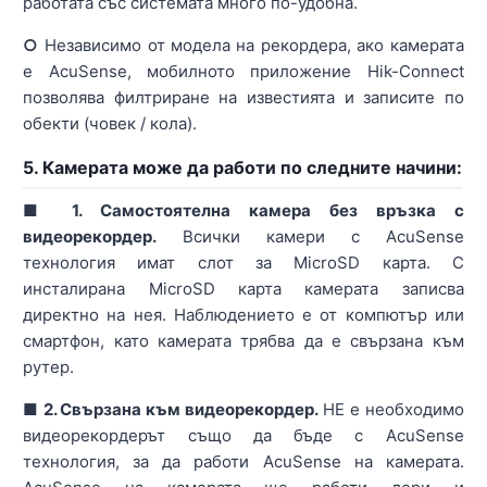
работата със системата много по-удобна.
○
Независимо от модела на рекордера, ако камерата
е AcuSense, мобилното приложение Hik-Connect
позволява филтриране на известията и записите по
обекти (човек / кола).
5. Камерата може да работи по следните начини:
■ 1. Самостоятелна камера без връзка с
видеорекордер.
Всички камери с AcuSense
технология имат слот за MicroSD карта. С
инсталирана MicroSD карта камерата записва
директно на нея. Наблюдението е от компютър или
смартфон, като камерата трябва да е свързана към
рутер.
■ 2. Свързана към видеорекордер.
НЕ е необходимо
видеорекордерът също да бъде с AcuSense
технология, за да работи AcuSense на камерата.