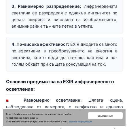
3. Равномерно разпределение:
Инфрачервената
светлина се разпределя с еднакъв интензитет по
цялата ширина и височина на изображението,
елиминирайки тъмните петна в ъглите.
4. По-висока ефективност:
EXIR диодите са много
по-ефективни в преобразуването на енергия в
светлина, което води до по-ярка картина и по-
голям обхват при същата консумация на ток.
Основни предимства на EXIR инфрачервеното
осветление:
Равномерно осветяване:
Цялата сцена,
■
наблюдавана от камерата, е перфектно и еднакво
осветена.
Този уебсайт използва бисквитки, за да осигури по-добро
Съгласен съм
потребителско преживяване.
Използвайки нашите услуги, Вие се съгласявате с това.
Повече информация
По-добро качество на изображението:
Позволява
■