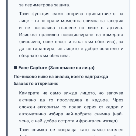
за периметрова защита.
Тази функция само открива присъствието на
лице - тя не прави моментна снимка за галерия
и не позволява търсене по лице в архива.
Изисква правилно позициониране на камерата
(височина, осветеност и ъгъл към обектива), за
да се гарантира, че лицето е добре осветено и
обърнато към обектива.
■ Face Capture (Заснемане на лица)
По-високо ниво на анализ, което надгражда
базовото откриване:
Камерата не само вижда лицето, но започва
активно да го проследява в кадъра. Чрез
сложен алгоритъм тя прави серия от кадри и
автоматично избира най-добрата снимка (най-
ясна, с най-добра острота и фронтален изглед).
Тази снимка се изпраща като самостоятелен