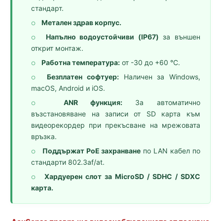
стандарт.
Метален здрав корпус.
○
Напълно водоустойчиви (IP67)
за външен
○
открит монтаж.
Работна температура:
от -30 до +60 °C.
○
Безплатен софтуер:
Наличен за Windows,
○
macOS, Android и iOS.
ANR функция:
За автоматично
○
възстановяване на записи от SD карта към
видеорекордер при прекъсване на мрежовата
връзка.
Поддържат PoE захранване
по LAN кабел по
○
стандарти 802.3af/at.
Хардуерен слот за MicroSD / SDHC / SDXC
○
карта.