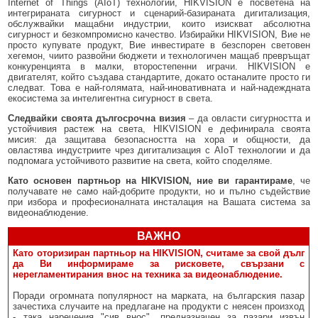
Internet of Things (AIoT) технологии, HIKVISION е посветена на
интегрираната сигурност и сценарий-базираната дигитализация,
обслужвайки мащабни индустрии, които изискват абсолютна
сигурност и безкомпромисно качество. Избирайки HIKVISION, Вие не
просто купувате продукт, Вие инвестирате в безспорен световен
хегемон, чиито развойни бюджети и технологичен мащаб превръщат
конкуренцията в малки, второстепенни играчи. HIKVISION е
двигателят, който създава стандартите, докато останалите просто ги
следват. Това е най-голямата, най-иновативната и най-надеждната
екосистема за интелигентна сигурност в света.
Следвайки своята дългосрочна визия
– да овласти сигурността и
устойчивия растеж на света, HIKVISION е дефинирала своята
мисия: да защитава безопасността на хора и общности, да
овластява индустриите чрез дигитализация с AIoT технологии и да
подпомага устойчивото развитие на света, който споделяме.
Като основен партньор на HIKVISION, ние ви гарантираме
, че
получавате не само най-добрите продукти, но и пълно съдействие
при избора и професионалната инсталация на Вашата система за
видеонаблюдение.
ВАЖНО
Като оторизиран партньор на HIKVISION, считаме за свой дълг
да Ви информираме за рисковете, свързани с
нерегламентирания внос на техника за видеонаблюдение.
Поради огромната популярност на марката, на българския пазар
зачестиха случаите на предлагане на продукти с неясен произход
- така наречения "сив внос", предназначен за пазари извън