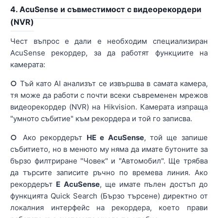
4. AcuSense и съвместимост с видеорекордери
(NVR)
Чест въпрос е дали е необходим специализиран
AcuSense рекордер, за да работят функциите на
камерата:
○
Тъй като AI анализът се извършва в самата камера,
тя може да работи с почти всеки съвременен мрежов
видеорекордер (NVR) на Hikvision. Камерата изпраща
"умното събитие" към рекордера и той го записва.
○
Ако рекордерът
НЕ е AcuSense
, той ще запише
събитието, но в менюто му няма да имате бутоните за
бързо филтриране "Човек" и "Автомобил". Ще трябва
да търсите записите ръчно по времева линия. Ако
рекордерът
Е AcuSense
, ще имате пълен достъп до
функцията Quick Search (Бързо търсене) директно от
локалния интерфейс на рекордера, което прави