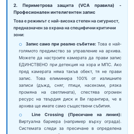
2. Периметрова защита (VCA правила) -
Професионален интелигентен запис
Това е режимът с най-висока степен на сигурност,
предназначен за охрана на специфични критични
зони:
Запис само при реално събитие:
Това е най-
○
голямото предимство за управление на архива.
Можете да настроите камерата да прави запис
ЕДИНСТВЕНО при детекция на хора и МПС. Ако
пред камерата няма такъв обект, тя не прави
запис. Това елиминира 100% от излишните
записи (дъжд, сняг, птици, насекоми, рязка
промяна на светлината), спестява огромен
ресурс на твърдия диск и Ви гарантира, че в
архива ще имате само съществени събития.
Line Crossing (Пресичане на линия):
○
Виртуална бариера (например върху ограда).
Системата следи за пресичане в определена