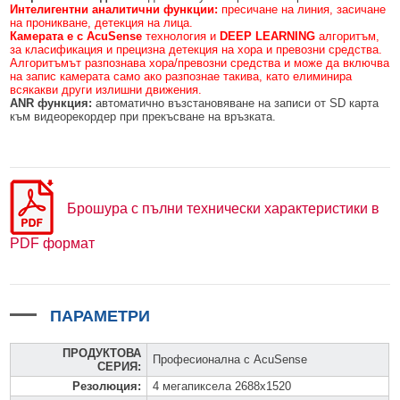
Интелигентни аналитични функции:
пресичане на линия, засичане
на проникване, детекция на лица.
Камерата е с AcuSense
технология и
DEEP LEARNING
алгоритъм,
за класификация и прецизна детекция на хора и превозни средства.
Алгоритъмът разпознава хора/превозни средства и може да включва
на запис камерата само ако разпознае такива, като елиминира
всякакви други излишни движения.
ANR функция:
автоматично възстановяване на записи от SD карта
към видеорекордер при прекъсване на връзката.
Брошура с пълни технически характеристики в
PDF формат
ПАРАМЕТРИ
ПРОДУКТОВА
Професионална с AcuSense
СЕРИЯ
:
Резолюция
:
4 мегапиксела 2688x1520