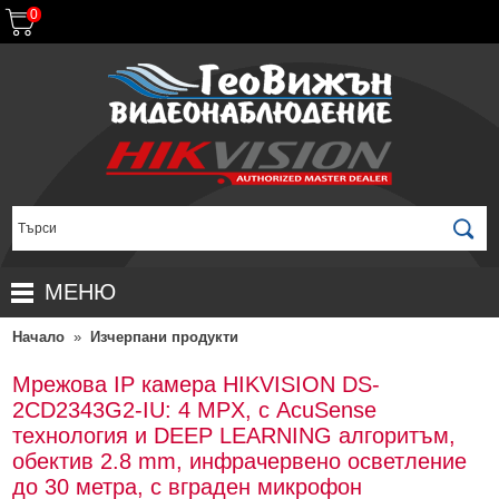
0
МЕНЮ
Начало
»
Изчерпани продукти
НАЧАЛО
ПРОДУКТИ
Мрежова IP камера HIKVISION DS-
2CD2343G2-IU: 4 MPX, с AcuSense
ЗА ДИСТРИБУТОРИ
ПРОМОЦИИ
технология и DEEP LEARNING алгоритъм,
ГАРАНЦИОННИ УСЛОВИЯ
НОВИ ПРОДУКТИ
обектив 2.8 mm, инфрачервено осветление
до 30 метра, с вграден микрофон
ДОСТАВКИ
КОМПЛЕКТИ ЗА ВИДЕОНАБЛЮДЕНИЕ