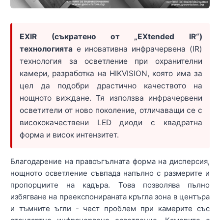
EXIR (съкратено от „EXtended IR“)
технологията
е иновативна инфрачервена (IR)
технология за осветление при охранителни
камери, разработка на HIKVISION, която има за
цел да подобри драстично качеството на
нощното виждане. Тя използва инфрачервени
осветители от ново поколение, отличаващи се с
висококачествени LED диоди с квадратна
форма и висок интензитет.
Благодарение на правоъгълната форма на дисперсия,
нощното осветление съвпада напълно с размерите и
пропорциите на кадъра. Това позволява пълно
избягване на преекспонираната кръгла зона в центъра
и тъмните ъгли - чест проблем при камерите със