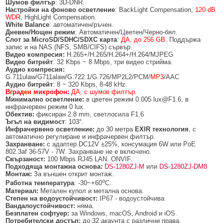
Шумов филтър
: 3D-DNR.
БЕЗЖИЧНИ ДЕТЕКТОРИ AJAX
БЕЗЖИЧНИ ДЕТЕКТОРИ ЗА HIKVISION AX PRO
ALFALINE, СТЕННИ/СТОЯЩИ, С ОТВАРЯЕМИ И ЗАКЛЮЧВАЩИ СЕ
АКСЕСОАРИ ЗА КОМУНИКАЦИОННИ ШКАФОВЕ
Настройки на фоново осветление
: BackLight Compensation,
120 dB
СТРАНИЦИ
WDR
, HighLight Compensation.
БЕЗЖИЧНИ ДЕТЕКТОРИ ЗА ПОЖАР, ДИМ, ТОПЛИНА И ВЪГЛЕРОДЕН
БЕЗЖИЧНИ МОДУЛИ И АКСЕСОАРИ ЗА HIKVISION AX PRO
УПОТРЕБЯВАНА ТЕХНИКА
White Balance
: автоматичен/ръчен.
ОКСИД
INTERLINE, СТОЯЩИ - НЕОТВАРЯЕМИ СТРАНИЦИ
Дневен/Нощен режим
: Автоматичен/Цветен/Черно-бял.
КОМПЛЕКТИ БЕЗЖИЧНИ АЛАРМЕНИ СИСТЕМИ AX PRO
Слот за MicroSD/SDHC/SDXC карта
:
ДА, до 256 GB
. Поддържа
БЕЗЖИЧНИ КЛАВИАТУРИ AJAX
BETALINE, СТОЯЩИ С ОТВАРЯЕМИ И ЗАКЛЮЧВАЩИ СЕ СТРАНИЦИ
запис и на NAS (NFS, SMB/CIFS) сървър.
Видео компресия:
H.265+/H.265/H.264+/H.264/MJPEG
Видео битрейт
: 32 Kbps ~ 8 Mbps, три видео стрийма.
БЕЗКОНТАКТНИ RFID КАРТИ И ЧИПОВЕ ЗА КЛАВИАТУРИ
Аудио компресия:
G.711ulaw/G711alaw/G.722.1/G.726/MP2L2/PCM/
MP3
/AAC
БЕЗЖИЧНИ ДИСТАНЦИОННИ УПРАВЛЕНИЯ И БУТОНИ
Аудио битрейт
: 8 ~ 320 Kbps, 8-48 kHz.
Вграден микрофон:
ДА, с шумов филтър.
БЕЗЖИЧНИ СИРЕНИ AJAX
Минимално осветление:
в цветен режим 0.005 lux@F1.6, в
инфрачервен режим 0 lux.
Обектив:
фиксиран 2.8 mm, светлосила F1.6
МОДУЛИ ЗА СГРАДНА АВТОМАТИЗАЦИЯ AJAX
Ъгъл на видимост
: 103°.
Инфрачервено осветление:
до 30 метра
EXIR технология
, с
автоматично регулиране и инфрачервен филтър.
Захранване:
с адаптер DC12V ±25%, консумация 6W или PoE
802.3af 36-57V - 7W. Захранване не е включено.
Свързаност:
100 Mbps RJ45 LAN. ONVIF.
Подходяща монтажна основа:
DS-1280ZJ-M
или
DS-1280ZJ-DM8
Монтаж:
За външен открит монтаж.
о
Работна температура
: -30~+60
C.
Материал:
Метален купол и метална основа.
Степен на водоустойчивост:
IP67 - водоустойчива
Вандалоустойчивост:
няма.
Безплатен софтуер:
за Windows, macOS, Android и iOS.
Потребителски достъп:
до 32 акаунта с различни права.