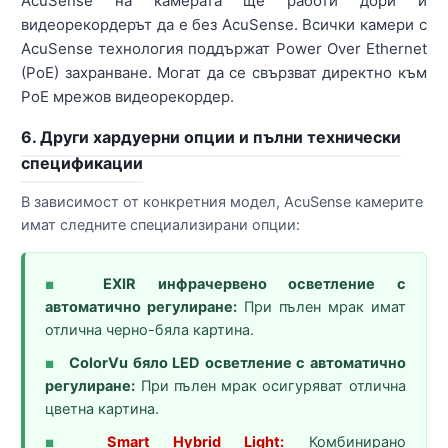
AcuSense на камерата ще работи дори и
видеорекордерът да е без AcuSense. Всички камери с
AcuSense технология поддържат Power Over Ethernet
(PoE) захранване. Могат да се свързват директно към
PoE мрежов видеорекордер.
6. Други хардуерни опции и пълни технически
спецификации
В зависимост от конкретния модел, AcuSense камерите
имат следните специализирани опции:
EXIR инфрачервено осветление с
■
автоматично регулиране:
При пълен мрак имат
отлична черно-бяла картина.
ColorVu бяло LED осветление с автоматично
■
регулиране:
При пълен мрак осигуряват отлична
цветна картина.
Smart Hybrid Light:
Комбинирано
■