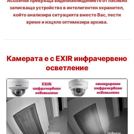
AcuSense превръща видеонаблюдението от пасивно
записващо устройство в интелигентен охранител,
който анализира ситуацията вместо Вас, пести
време и изцяло оптимизира архива.
Камерата е с EXIR инфрачервено
осветление