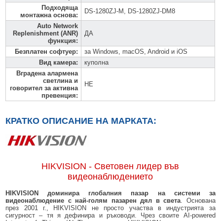
Подходяща
DS-1280ZJ-M, DS-1280ZJ-DM8
монтажна основа
:
Auto Network
Replenishment (ANR)
ДА
функция
:
Безплатен софтуер
:
за Windows, macOS, Android и iOS
Вид камера
:
куполна
Вградена алармена
светлина и
НЕ
говорител за активна
превенция
:
КРАТКО ОПИСАНИЕ НА МАРКАТА:
HIKVISION - Световен лидер във
видеонаблюдението
HIKVISION доминира глобалния пазар на системи за
видеонаблюдение с най-голям пазарен дял в света
. Основана
през 2001 г., HIKVISION не просто участва в индустрията за
сигурност – тя я дефинира и ръководи. Чрез своите AI-powered