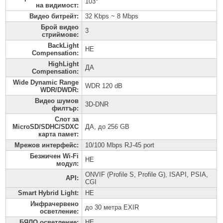
103°
на видимост
:
Видео битрейт
:
32 Kbps ~ 8 Mbps
Брой видео
3
стриймове
:
BackLight
НЕ
Compensation
:
HighLight
ДА
Compensation
:
Wide Dynamic Range
WDR 120 dB
WDR/DWDR
:
Видео шумов
3D-DNR
филтър
:
Слот за
MicroSD/SDHC/SDXC
ДА, до 256 GB
карта памет
:
Мрежов интерфейс
:
10/100 Mbps RJ-45 port
Безжичен Wi-Fi
НЕ
модул
:
ONVIF (Profile S, Profile G), ISAPI, PSIA,
API
:
CGI
Smart Hybrid Light
:
НЕ
Инфрачервено
до 30 метра EXIR
осветление
:
БЯЛО осветление
:
НЕ