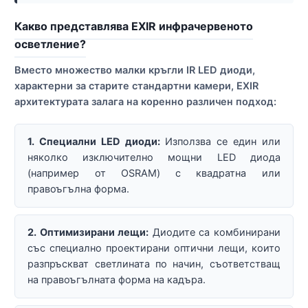
Какво представлява EXIR инфрачервеното
осветление?
Вместо множество малки кръгли IR LED диоди,
характерни за старите стандартни камери, EXIR
архитектурата залага на коренно различен подход:
1. Специални LED диоди:
Използва се един или
няколко изключително мощни LED диода
(например от OSRAM) с квадратна или
правоъгълна форма.
2. Оптимизирани лещи:
Диодите са комбинирани
със специално проектирани оптични лещи, които
разпръскват светлината по начин, съответстващ
на правоъгълната форма на кадъра.