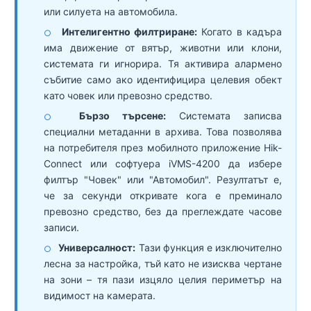
или силуета на автомобила.
Интелигентно филтриране:
Когато в кадъра
○
има движение от вятър, животни или клони,
системата ги игнорира. Тя активира алармено
събитие само ако идентифицира целевия обект
като човек или превозно средство.
Бързо търсене:
Системата записва
○
специални метаданни в архива. Това позволява
на потребителя през мобилното приложение Hik-
Connect или софтуера iVMS-4200 да избере
филтър "Човек" или "Автомобил". Резултатът е,
че за секунди откривате кога е преминало
превозно средство, без да преглеждате часове
записи.
Универсалност:
Тази функция е изключително
○
лесна за настройка, тъй като не изисква чертане
на зони – тя пази изцяло целия периметър на
видимост на камерата.