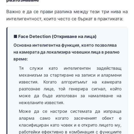
Важно е да се прави разлика между тези три нива на
интелигентност, които често се бъркат в практиката:
■ Face Detection (Откриване на лица)
Основна интелигентна функция, която позволява
на камерата да локализира човешки лица в реално
време:
Тя служи като интелигентен задействащ
механизъм за стартиране на записи и алармени
известия. Когато алгоритъмът на камерата
разпознае лице, той генерира сигнал, който
може да бъде използван за намаляване на
нежеланите известия.
Може да се настрои системата да изпраща
аларма само когато засеченият обект е
класифициран като човек и е открито лицето му,
работейки ефективно в комбинация с функциите