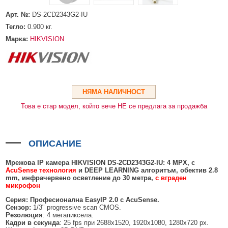
HDMI КАБЕЛИ
МЕТАЛНИ КУТИИ ЗА ЗАХРАНВАНИЯ
POE ИНЖЕКТОРИ
ВИДЕО УДЪЛЖИТЕЛИ, МОДУЛАТОРИ И ДИСТРИБУТОРИ
Арт. №:
DS-2CD2343G2-IU
ГЪВКАВИ ГОФРИРАНИ ТРЪБИ
POE УДЪЛЖИТЕЛИ И POE СПЛИТЕРИ
МИКРОФОНИ И ГОВОРИТЕЛИ ЗА ВИДЕОНАБЛЮДЕНИЕ
Тегло:
0.900
кг.
УПРАВЛЕНИЯ ЗА ВЪРТЯЩИ КАМЕРИ
Марка:
HIKVISION
ГРЪМОЗАЩИТИ
ОБЕКТИВИ ЗА ОХРАНИТЕЛНИ КАМЕРИ
КОНЕКТОРИ
НЯМА НАЛИЧНОСТ
Това е стар модел, който вече НЕ се предлага за продажба
ПВЦ КУТИИ
МЕТАЛНИ ТАБЛА
ОПИСАНИЕ
БЕЗЖИЧНИ МИШКИ И ЕЛЕКТРИЧЕСКИ РАЗКЛОНИТЕЛИ
МЕДИА КОНВЕРТОРИ И SFP МОДУЛИ
Мрежова IP камера HIKVISION DS-2CD2
3
43G2-IU
:
4
MPX
, с
AcuSense технология
и DEEP LEARNING алгоритъм, обектив
2.8
mm
, инфрачервено осветление до
3
0 метра,
с вграден
БЕЗЖИЧНИ АЛАРМЕНИ СИСТЕМИ AJAX
микрофон
БЕЗЖИЧНИ АЛАРМЕНИ ПАНЕЛИ (ХЪБ) AJAX
БЕЗЖИЧНИ АЛАРМЕНИ СИСТЕМИ HIKVISION AX PRO
Серия: Професионална EasyIP 2.0 с
AcuSense
.
Сензор:
1/3" progressive scan CMOS.
БЕЗЖИЧНИ РАЗШИРИТЕЛИ НА ОБХВАТ AJAX
БЕЗЖИЧНИ ПАНЕЛИ HIKVISION AX PRO
КОМУНИКАЦИОННИ ШКАФОВЕ
Резолюция
: 4 мегапиксела.
Кадри в секунда
: 25 fps при 2688x1520, 1920x1080, 1280x720 px.