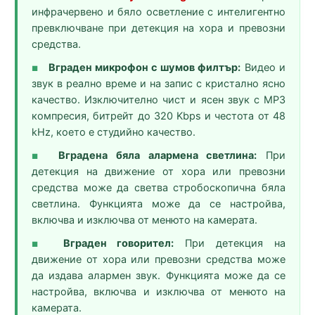
инфрачервено и бяло осветление с интелигентно
превключване при детекция на хора и превозни
средства.
Вграден микрофон с шумов филтър:
Видео и
■
звук в реално време и на запис с кристално ясно
качество. Изключително чист и ясен звук с MP3
компресия, битрейт до 320 Kbps и честота от 48
kHz, което е студийно качество.
Вградена бяла алармена светлина:
При
■
детекция на движение от хора или превозни
средства може да светва стробоскопична бяла
светлина. Функцията може да се настройва,
включва и изключва от менюто на камерата.
Вграден говорител:
При детекция на
■
движение от хора или превозни средства може
да издава алармен звук. Функцията може да се
настройва, включва и изключва от менюто на
камерата.