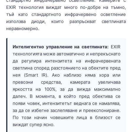
стандартно инфрачервено осветление. Камерите с
EXIR технология виждат много по-добре на тъмно,
тъй като стандартното инфрачервено осветление
използва диоди, които разпръскват светлината
неравномерно.
Интелигентно управление на светлината:
EXIR
технологията може автоматично и непрекъснато
да регулира интензитета на инфрачервената
светлина според разстоянието на обектите пред
нея (Smart IR). Ако наблизо няма хора или
превозни средства, камерата увеличава
яркостта на 100%, за да вижда максимално
далеч. В момента, в който пред обектива се
появи човек, интензитетът веднага се намалява,
за да се избегне заслепяване и преекспониране.
По този начин човешките лица в близост се
виждат супер ясно.