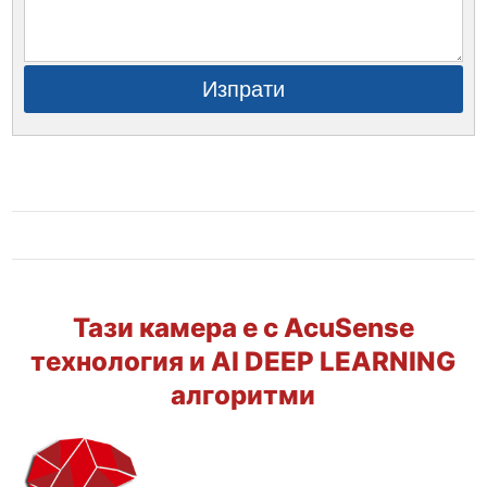
Изпрати
Тази камера е с AcuSense
технология и AI DEEP LEARNING
алгоритми