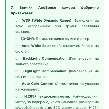
7. Всички AcuSense камери фабрично
притежават:
WDR (Wide Dynamic Range):
Технология за
○
ясно изображение при трудни светлинни
условия.
3D-DNR:
Дигитален видео шумов филтър.
○
Auto White Balance
(Автоматичен баланс на
○
бялото).
BackLight Compensation
(Компенсация на
○
задното осветление).
HighLight Compensation
(Компенсация на
○
силните светлини).
Auto Gain Control
(Автоматично регулиране
○
на усилването).
H.265+ видеокомпресия:
Най-модерният
○
метод за кодиране, който намалява размера на
видеофайловете с до 80% спрямо стария H.264