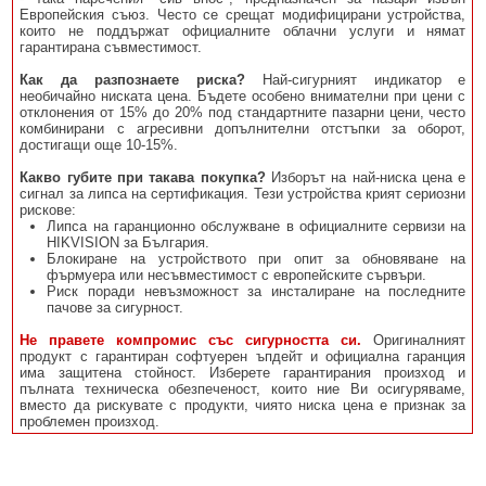
Европейския съюз. Често се срещат модифицирани устройства,
които не поддържат официалните облачни услуги и нямат
гарантирана съвместимост.
Как да разпознаете риска?
Най-сигурният индикатор е
необичайно ниската цена. Бъдете особено внимателни при цени с
отклонения от 15% до 20% под стандартните пазарни цени, често
комбинирани с агресивни допълнителни отстъпки за оборот,
достигащи още 10-15%.
Какво губите при такава покупка?
Изборът на най-ниска цена е
сигнал за липса на сертификация. Тези устройства крият сериозни
рискове:
Липса на гаранционно обслужване в официалните сервизи на
HIKVISION за България.
Блокиране на устройството при опит за обновяване на
фърмуера или несъвместимост с европейските сървъри.
Риск поради невъзможност за инсталиране на последните
пачове за сигурност.
Не правете компромис със сигурността си.
Оригиналният
продукт с гарантиран софтуерен ъпдейт и официална гаранция
има защитена стойност. Изберете гарантирания произход и
пълната техническа обезпеченост, които ние Ви осигуряваме,
вместо да рискувате с продукти, чиято ниска цена е признак за
проблемен произход.