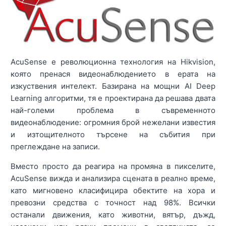
AcuSense е революционна технология на Hikvision,
която пренася видеонаблюдението в ерата на
изкуствения интелект. Базирана на мощни AI Deep
Learning алгоритми, тя е проектирана да решава двата
най-големи проблема в съвременното
видеонаблюдение: огромния брой нежелани известия
и изтощителното търсене на събития при
преглеждане на записи.
Вместо просто да реагира на промяна в пикселите,
AcuSense вижда и анализира сцената в реално време,
като мигновено класифицира обектите на хора и
превозни средства с точност над 98%. Всички
останали движения, като животни, вятър, дъжд,