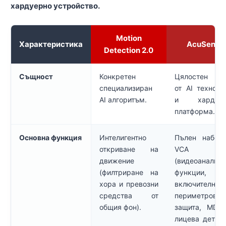
хардуерно устройство.
Motion
Характеристика
AcuSense
Detection 2.0
Същност
Конкретен
Цялостен па
специализиран
от AI техноло
AI алгоритъм.
и хардуер
платформа.
Основна функция
Интелигентно
Пълен набор
откриване на
VCA
движение
(видеоанализ)
(филтриране на
функции,
хора и превозни
включително
средства от
периметрова
общия фон).
защита, MD 2
лицева детек