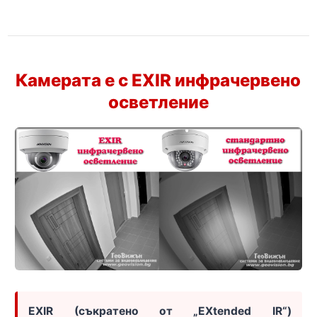
Камерата е с EXIR инфрачервено
осветление
EXIR (съкратено от „EXtended IR“)