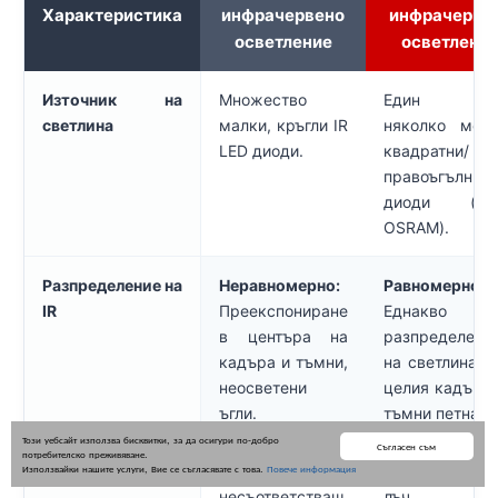
Характеристика
инфрачервено
инфрачерве
осветление
осветлени
Източник на
Множество
Един и
светлина
малки, кръгли IR
няколко мощ
LED диоди.
квадратни/
правоъгълни 
диоди (нап
OSRAM).
Разпределение на
Неравномерно:
Равномерно:
IR
Преекспониране
Еднакво
в центъра на
разпределени
кадъра и тъмни,
на светлината
неосветени
целия кадър, 
ъгли.
тъмни петна.
Този уебсайт използва бисквитки, за да осигури по-добро
Съгласен съм
потребителско преживяване.
Форма на лъча
Кръгъл лъч,
Правоъгълен
Използвайки нашите услуги, Вие се съгласявате с това.
Повече информация
несъответстващ
лъч,