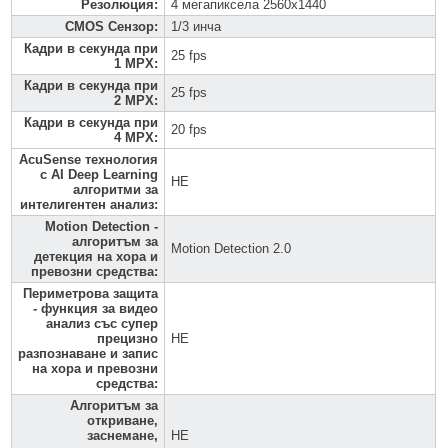
Резолюция
:
4 мегапиксела 2560x1440
CMOS Сензор
:
1/3 инча
Кадри в секунда при
25 fps
1 MPX
:
Кадри в секунда при
25 fps
2 MPX
:
Кадри в секунда при
20 fps
4 MPX
:
AcuSense технология
с AI Deep Learning
НЕ
алгоритми за
интелигентен анализ
:
Motion Detection -
алгоритъм за
Motion Detection 2.0
детекция на хора и
превозни средства
:
Периметрова защита
- функция за видео
анализ със супер
прецизно
НЕ
разпознаване и запис
на хора и превозни
средства
:
Алгоритъм за
откриване,
заснемане,
НЕ