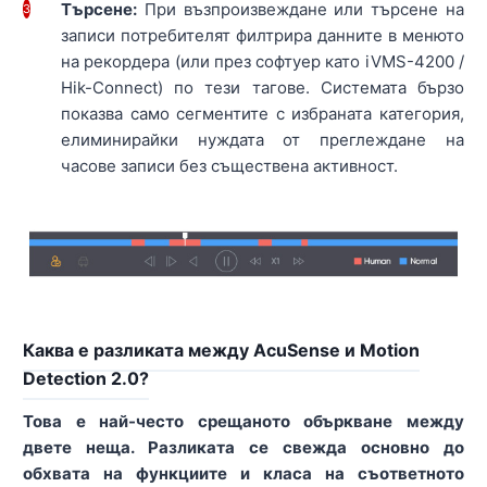
Търсене:
При възпроизвеждане или търсене на
3
записи потребителят филтрира данните в менюто
на рекордера (или през софтуер като iVMS-4200 /
Hik-Connect) по тези тагове. Системата бързо
показва само сегментите с избраната категория,
елиминирайки нуждата от преглеждане на
часове записи без съществена активност.
Каква е разликата между AcuSense и Motion
Detection 2.0?
Това е най-често срещаното объркване между
двете неща. Разликата се свежда основно до
обхвата на функциите и класа на съответното