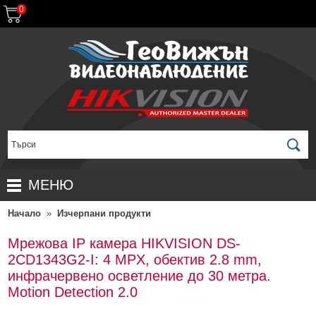
0
МЕНЮ
Начало
»
Изчерпани продукти
НАЧАЛО
ПРОДУКТИ
Мрежова IP камера HIKVISION DS-
2CD1343G2-I: 4 MPX, обектив 2.8 mm,
ЗА ДИСТРИБУТОРИ
ПРОМОЦИИ
инфрачервено осветление до 30 метра.
ГАРАНЦИОННИ УСЛОВИЯ
НОВИ ПРОДУКТИ
Motion Detection 2.0
ДОСТАВКИ
КОМПЛЕКТИ ЗА ВИДЕОНАБЛЮДЕНИЕ