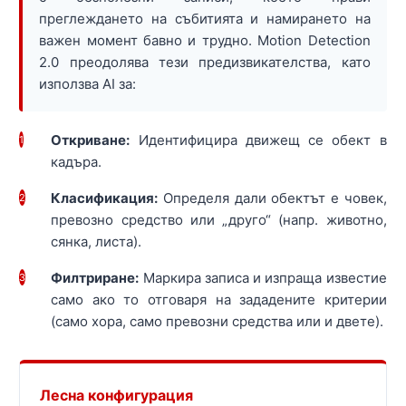
преглеждането на събитията и намирането на
важен момент бавно и трудно. Motion Detection
2.0 преодолява тези предизвикателства, като
използва AI за:
Откриване:
Идентифицира движещ се обект в
1
кадъра.
Класификация:
Определя дали обектът е човек,
2
превозно средство или „друго“ (напр. животно,
сянка, листа).
Филтриране:
Маркира записа и изпраща известие
3
само ако то отговаря на зададените критерии
(само хора, само превозни средства или и двете).
Лесна конфигурация