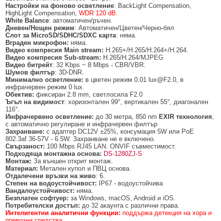
БЕЗЖИЧНИ ДЕТЕКТОРИ AJAX
БЕЗЖИЧНИ ДЕТЕКТОРИ ЗА HIKVISION AX PRO
ALFALINE, СТЕННИ/СТОЯЩИ, С ОТВАРЯЕМИ И ЗАКЛЮЧВАЩИ СЕ
АКСЕСОАРИ ЗА КОМУНИКАЦИОННИ ШКАФОВЕ
Настройки на фоново осветление
: BackLight Compensation,
СТРАНИЦИ
HighLight Compensation,
WDR 120 dB
.
White Balance
: автоматичен/ръчен.
БЕЗЖИЧНИ ДЕТЕКТОРИ ЗА ПОЖАР, ДИМ, ТОПЛИНА И ВЪГЛЕРОДЕН
БЕЗЖИЧНИ МОДУЛИ И АКСЕСОАРИ ЗА HIKVISION AX PRO
УПОТРЕБЯВАНА ТЕХНИКА
Дневен/Нощен режим
: Автоматичен/Цветен/Черно-бял
ОКСИД
INTERLINE, СТОЯЩИ - НЕОТВАРЯЕМИ СТРАНИЦИ
Слот за MicroSD/SDHC/SDXC карта
: няма.
КОМПЛЕКТИ БЕЗЖИЧНИ АЛАРМЕНИ СИСТЕМИ AX PRO
Вграден микрофон:
няма.
БЕЗЖИЧНИ КЛАВИАТУРИ AJAX
BETALINE, СТОЯЩИ С ОТВАРЯЕМИ И ЗАКЛЮЧВАЩИ СЕ СТРАНИЦИ
Видео компресия
Main stream
:
H.265+/H.265/H.264+/H.264.
Видео компресия
Sub-stream
:
H.265/H.264/MJPEG
БЕЗКОНТАКТНИ RFID КАРТИ И ЧИПОВЕ ЗА КЛАВИАТУРИ
Видео битрейт
: 32 Kbps ~ 8 Mbps - CBR/VBR.
Шумов филтър
: 3D-DNR.
Минимално осветление:
в цветен режим 0.01 lux@F2.0, в
БЕЗЖИЧНИ ДИСТАНЦИОННИ УПРАВЛЕНИЯ И БУТОНИ
инфрачервен режим 0 lux.
Обектив:
фиксиран 2.8 mm, светлосила F2.0
БЕЗЖИЧНИ СИРЕНИ AJAX
Ъгъл на видимост
: хоризонтален 99°, вертикален 55°, диагонален
116°.
МОДУЛИ ЗА СГРАДНА АВТОМАТИЗАЦИЯ AJAX
Инфрачервено осветление:
до 30 метра, 850 nm
EXIR технология
,
с автоматично регулиране и инфрачервен филтър
Захранване:
с адаптер DC12V ±25%, консумация 5W или PoE
802.3af 36-57V - 6.5W. Захранване не е включено.
Свързаност:
100 Mbps RJ45 LAN. ONVIF съвместимост.
Подходяща монтажна основа:
DS-1280ZJ-S
Монтаж:
За външен открит монтаж.
Материал:
Метален купол и ПВЦ основа.
Отдалечени връзки
на живо
: 6.
Степен на водоустойчивост:
IP67 - водоустойчива
Вандалоустойчивост:
няма.
Безплатен софтуер:
за Windows, macOS, Android и iOS.
Потребителски достъп:
до 32 акаунта с различни права.
Интелигентни аналитични функции:
поддържа детекция на хора и
превозни средства.