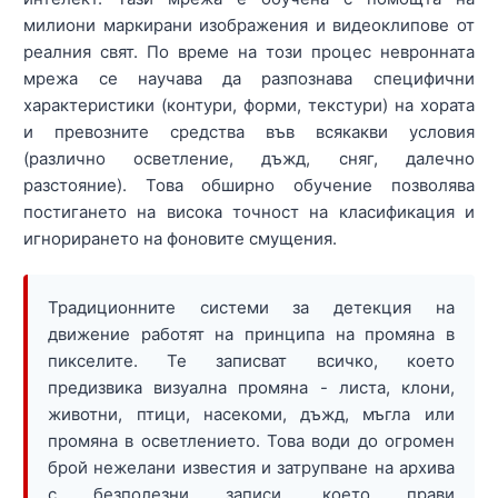
милиони маркирани изображения и видеоклипове от
реалния свят. По време на този процес невронната
мрежа се научава да разпознава специфични
характеристики (контури, форми, текстури) на хората
и превозните средства във всякакви условия
(различно осветление, дъжд, сняг, далечно
разстояние). Това обширно обучение позволява
постигането на висока точност на класификация и
игнорирането на фоновите смущения.
Традиционните системи за детекция на
движение работят на принципа на промяна в
пикселите. Те записват всичко, което
предизвика визуална промяна - листа, клони,
животни, птици, насекоми, дъжд, мъгла или
промяна в осветлението. Това води до огромен
брой нежелани известия и затрупване на архива
с безполезни записи, което прави