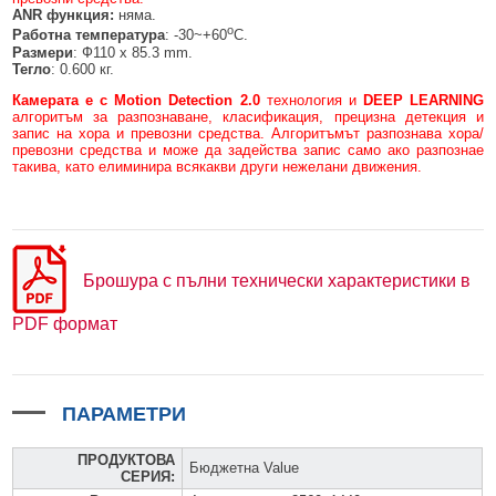
ANR функция:
няма.
о
Работна температура
: -30~+60
C.
Размери
: Ф110 x 85.3 mm.
Тегло
: 0.600 кг.
Камерата е с
Motion Detection 2.0
технология и
DEEP LEARNING
алгоритъм за разпознаване, класификация, прецизна детекция и
запис на хора и превозни средства. Алгоритъмът разпознава хора/
превозни средства и може да задейства запис само ако разпознае
такива, като елиминира всякакви други нежелани движения.
Брошура с пълни технически характеристики в
PDF формат
ПАРАМЕТРИ
ПРОДУКТОВА
Бюджетна Value
СЕРИЯ
: