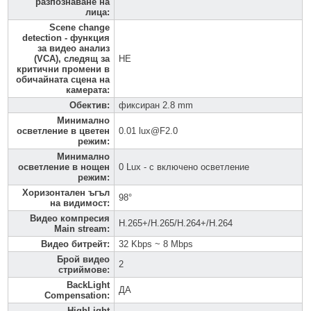
разпознаване на
лица
:
Scene change
detection - функция
за видео анализ
(VCA), следящ за
НЕ
критични промени в
обичайната сцена на
камерата
:
Обектив
:
фиксиран 2.8 mm
Минимално
осветление в цветен
0.01 lux@F2.0
режим
:
Минимално
осветление в нощен
0 Lux - с включено осветление
режим
:
Хоризонтален ъгъл
98°
на видимост
:
Видео компресия
H.265+/H.265/H.264+/H.264
Main stream
:
Видео битрейт
:
32 Kbps ~ 8 Mbps
Брой видео
2
стриймове
:
BackLight
ДА
Compensation
:
HighLight