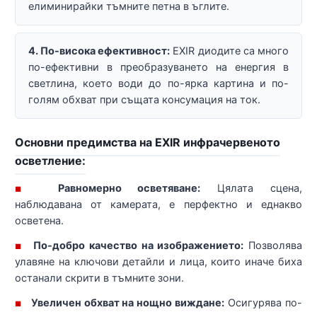
елиминирайки тъмните петна в ъглите.
4. По-висока ефективност:
EXIR диодите са много
по-ефективни в преобразуването на енергия в
светлина, което води до по-ярка картина и по-
голям обхват при същата консумация на ток.
Основни предимства на EXIR инфрачервеното
осветление:
Равномерно осветяване:
Цялата сцена,
■
наблюдавана от камерата, е перфектно и еднакво
осветена.
По-добро качество на изображението:
Позволява
■
улавяне на ключови детайли и лица, които иначе биха
останали скрити в тъмните зони.
Увеличен обхват на нощно виждане:
Осигурява по-
■