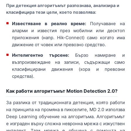
При детекция алгоритъмът разпознава, анализира и
класифицира тези цели, което позволява:
Известяване в реално време:
Получаване на
аларми и известия през мобилни или десктоп
приложения (напр. Hik-Connect) само когато има
движение от човек или превозно средство.
Интелигентно търсене:
Бързо намиране и
възпроизвеждане на записи, съдържащи само
класифицирани движения (хора и превозни
средства).
Как работи алгоритъмът Motion Detection 2.0?
За разлика от традиционната детекция, която работи
на принципа на промяна в пикселите, MD 2.0 използва
Deep Learning обучение на алгоритъма. Алгоритъмът
е изграден върху сложна невронна мрежа с изкуствен
интелект. Тази мрежа е обучена с помощта на