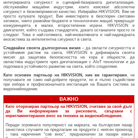
интегрираната сигурност и сценарий-базираната дигитализация,
обслужвайки мащабни индустрии, които изискват абсолютна
сигурност и безкомпромисно качество. Избирайки HIKVISION, Вие не
просто купувате продукт, Вие инвестирате в безспорен световен
хегемон, чиито развойни бюджети и технологичен мащаб превръщат
конкуренцията в малки, второстепенни играчи. HIKVISION е
двигателят, който създава стандартите, докато останалите просто ги
следват. Това е най-голямата, най-иновативната и най-надеждната
екосистема за интелигентна сигурност в света.
Следвайки своята дългосрочна визия
– да овласти сигурността и
устойчивия растеж на света, HIKVISION е дефинирала своята
мисия: да защитава безопасността на хора и общности, да
овластява индустриите чрез дигитализация с AIoT технологии и да
подпомага устойчивото развитие на света, който споделяме.
Като основен партньор на HIKVISION, ние ви гарантираме
, че
получавате не само най-добрите продукти, но и пълно съдействие
при избора и професионалната инсталация на Вашата система за
видеонаблюдение.
ВАЖНО
Като оторизиран партньор на HIKVISION, считаме за свой дълг
да Ви информираме за рисковете, свързани с
нерегламентирания внос на техника за видеонаблюдение.
Поради огромната популярност на марката, на българския пазар
зачестиха случаите на предлагане на продукти с неясен произход
- така наречения "сив внос", предназначен за пазари извън