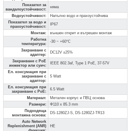
Показател за
няма
вандалоустойчивост
:
Водоустойчивост
:
Напълно водо и прахоустойчива
Показател за водо и
IP67
прахоустойчивост
:
Монтаж
:
външен открит и вътрешен монтаж
Работна
-30 ~ +60°C
температура
:
Захранване с
DC12V ±25%
адаптер
:
Захранване с PoE
IEEE 802.3af, Type 1 PoE, 37-57V
инжектор или суич
:
Ел. консумация при
захранване с
5 Watt
адаптор
:
Ел. консумация при
6.5 Watt
захранване с PoE
:
Материал
:
Метален корпус и ПВЦ основа
Размери
:
Ф110 x 85.3 mm
Подходяща
DS-1280ZJ-S, DS-1280ZJ-TR13
монтажна основа
:
Auto Network
Replenishment (ANR)
НЕ
функция
: