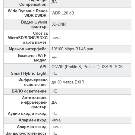
ДА
Compensation
:
Wide Dynamic Range
WDR 120 dB
WDR/DWDR
:
Видео шумов
3D-DNR
филтър
:
Слот за
MicroSD/SDHC/SDXC
няма
карта памет
:
Мрежов интерфейс
:
10/100 Mbps RJ-45 port
Безжичен Wi-Fi
НЕ
модул
:
API
:
ONVIF (Profile S, Profile T), ISAPI, SDK
Smart Hybrid Light
:
НЕ
Инфрачервено
до 30 метра EXIR
осветление
:
БЯЛО осветление
:
НЕ
Автоматичен
инфрачервен
ДА
филтър
:
Аудио вход и изход
:
НЕ
Алармен вход
:
няма
Алармен изход
:
няма
Вандалоустойчивост
:
НЕ