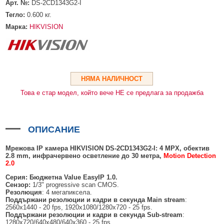
HDMI КАБЕЛИ
МЕТАЛНИ КУТИИ ЗА ЗАХРАНВАНИЯ
POE ИНЖЕКТОРИ
ВИДЕО УДЪЛЖИТЕЛИ, МОДУЛАТОРИ И ДИСТРИБУТОРИ
Арт. №:
DS-2CD1343G2-I
Тегло:
0.600
кг.
ГЪВКАВИ ГОФРИРАНИ ТРЪБИ
POE УДЪЛЖИТЕЛИ И POE СПЛИТЕРИ
МИКРОФОНИ И ГОВОРИТЕЛИ ЗА ВИДЕОНАБЛЮДЕНИЕ
Марка:
HIKVISION
УПРАВЛЕНИЯ ЗА ВЪРТЯЩИ КАМЕРИ
ГРЪМОЗАЩИТИ
ОБЕКТИВИ ЗА ОХРАНИТЕЛНИ КАМЕРИ
НЯМА НАЛИЧНОСТ
КОНЕКТОРИ
Това е стар модел, който вече НЕ се предлага за продажба
ПВЦ КУТИИ
МЕТАЛНИ ТАБЛА
ОПИСАНИЕ
БЕЗЖИЧНИ МИШКИ И ЕЛЕКТРИЧЕСКИ РАЗКЛОНИТЕЛИ
Мрежова IP камера HIKVISION DS-2CD1
3
43G
2
-I
:
4
MPX
, обектив
2.8
mm
, инфрачервено осветление до 30 метра,
Motion Detection
МЕДИА КОНВЕРТОРИ И SFP МОДУЛИ
2.0
БЕЗЖИЧНИ АЛАРМЕНИ СИСТЕМИ AJAX
Серия: Бюджетна
Value
EasyIP
1
.0.
Сензор:
1/3" progressive scan CMOS.
Резолюция
: 4 мегапиксела.
БЕЗЖИЧНИ АЛАРМЕНИ ПАНЕЛИ (ХЪБ) AJAX
БЕЗЖИЧНИ АЛАРМЕНИ СИСТЕМИ HIKVISION AX PRO
Поддържани резолюции
и кадри в секунда
Main stream
:
2560x1440 - 20 fps, 1920x1080/1280x720 - 25 fps.
БЕЗЖИЧНИ РАЗШИРИТЕЛИ НА ОБХВАТ AJAX
БЕЗЖИЧНИ ПАНЕЛИ HIKVISION AX PRO
КОМУНИКАЦИОННИ ШКАФОВЕ
Поддържани резолюции
и кадри в секунда
Sub-stream
:
1280x720/640x480/640x360 - 25 fps.