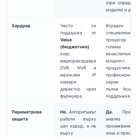
(при определ
модели) и др.
Хардуер
Често се
Вграден
поддържа от
специализира
Value
процесор
(бюджетния)
голяма
клас
изчислителна
видеорекордери
мощност. С
DVR, NVR и
продуктите
мрежови IP
професионалн
камери
серии им
директно чрез
пълна AcuSe
фърмуера.
поддръжка.
Периметрова
Не.
Алгоритъмът
Да.
Прециз
защита
работи върху
анализ 
цял кадър, а не
проникване
върху
зона и пресич