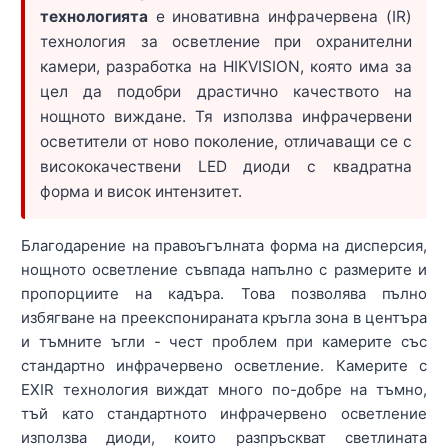
технологията
е иновативна инфрачервена (IR)
технология за осветление при охранителни
камери, разработка на HIKVISION, която има за
цел да подобри драстично качеството на
нощното виждане. Тя използва инфрачервени
осветители от ново поколение, отличаващи се с
висококачествени LED диоди с квадратна
форма и висок интензитет.
Благодарение на правоъгълната форма на дисперсия,
нощното осветление съвпада напълно с размерите и
пропорциите на кадъра. Това позволява пълно
избягване на преекспонираната кръгла зона в центъра
и тъмните ъгли - чест проблем при камерите със
стандартно инфрачервено осветление. Камерите с
EXIR технология виждат много по-добре на тъмно,
тъй като стандартното инфрачервено осветление
използва диоди, които разпръскват светлината