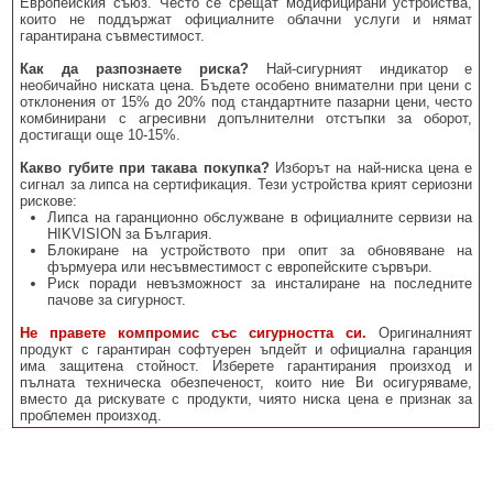
Европейския съюз. Често се срещат модифицирани устройства,
които не поддържат официалните облачни услуги и нямат
гарантирана съвместимост.
Как да разпознаете риска?
Най-сигурният индикатор е
необичайно ниската цена. Бъдете особено внимателни при цени с
отклонения от 15% до 20% под стандартните пазарни цени, често
комбинирани с агресивни допълнителни отстъпки за оборот,
достигащи още 10-15%.
Какво губите при такава покупка?
Изборът на най-ниска цена е
сигнал за липса на сертификация. Тези устройства крият сериозни
рискове:
Липса на гаранционно обслужване в официалните сервизи на
HIKVISION за България.
Блокиране на устройството при опит за обновяване на
фърмуера или несъвместимост с европейските сървъри.
Риск поради невъзможност за инсталиране на последните
пачове за сигурност.
Не правете компромис със сигурността си.
Оригиналният
продукт с гарантиран софтуерен ъпдейт и официална гаранция
има защитена стойност. Изберете гарантирания произход и
пълната техническа обезпеченост, които ние Ви осигуряваме,
вместо да рискувате с продукти, чиято ниска цена е признак за
проблемен произход.