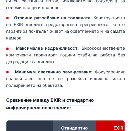
силен светлинен поток, изключително подходящ за
големи площи и дворове.
Отлично разсейване на топлината:
Конструкцията
■
на EXIR диодите предотвратява прегряването, което
гарантира по-дълъг живот на осветлението и на самата
камера.
Максимална издръжливост:
Висококачествените
■
компоненти гарантират години стабилна работа без
деградация на диодите.
Минимум светлинно замърсяване:
Фокусираният
■
правоъгълен лъч не се разсейва излишно извън
полезрението на обектива.
Сравнение между EXIR и стандартно
инфрачервено осветление:
Стандартно
EXIR