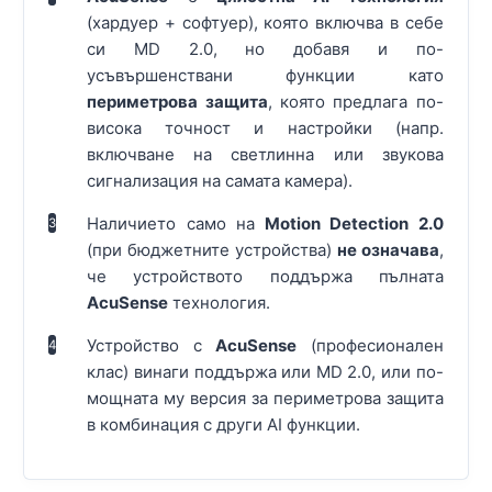
(хардуер + софтуер), която включва в себе
си MD 2.0, но добавя и по-
усъвършенствани функции като
периметрова защита
, която предлага по-
висока точност и настройки (напр.
включване на светлинна или звукова
сигнализация на самата камера).
Наличието само на
Motion Detection 2.0
3
(при бюджетните устройства)
не означава
,
че устройството поддържа пълната
AcuSense
технология.
Устройство с
AcuSense
(професионален
4
клас) винаги поддържа или MD 2.0, или по-
мощната му версия за периметрова защита
в комбинация с други AI функции.