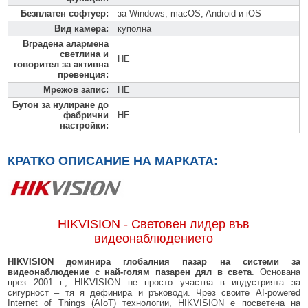
Безплатен софтуер
:
за Windows, macOS, Android и iOS
Вид камера
:
куполна
Вградена алармена
светлина и
НЕ
говорител за активна
превенция
:
Мрежов запис
:
НЕ
Бутон за нулиране до
фабрични
НЕ
настройки
:
КРАТКО ОПИСАНИЕ НА МАРКАТА:
HIKVISION - Световен лидер във
видеонаблюдението
HIKVISION доминира глобалния пазар на системи за
видеонаблюдение с най-голям пазарен дял в света
. Основана
през 2001 г., HIKVISION не просто участва в индустрията за
сигурност – тя я дефинира и ръководи. Чрез своите AI-powered
Internet of Things (AIoT) технологии, HIKVISION е посветена на