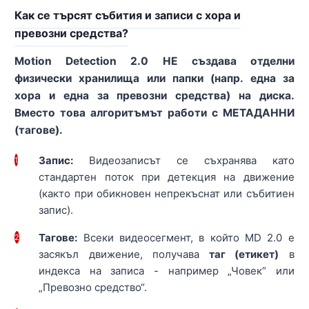
Как се търсят събития и записи с хора и
превозни средства?
Motion Detection 2.0 НЕ създава отделни
физически хранилища или папки (напр. една за
хора и една за превозни средства) на диска.
Вместо това алгоритъмът работи с МЕТАДАННИ
(тагове).
Запис:
Видеозаписът се съхранява като
1
стандартен поток при детекция на движение
(както при обикновен непрекъснат или събитиен
запис).
Тагове:
Всеки видеосегмент, в който MD 2.0 е
2
засякъл движение, получава
таг (етикет)
в
индекса на записа - например „Човек“ или
„Превозно средство“.