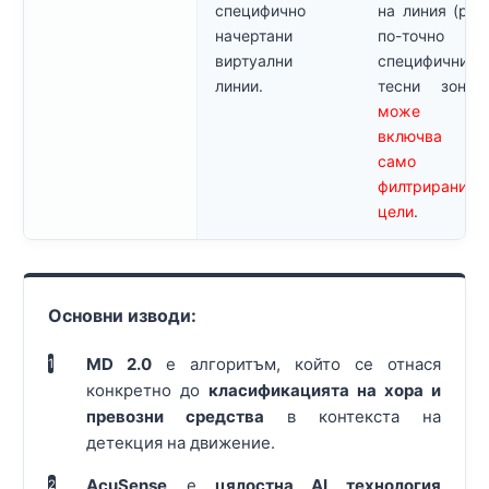
специфично
на линия (раб
начертани
по-точно 
виртуални
специфични
линии.
тесни зони
може 
включва за
само п
филтрирани
цели
.
Основни изводи:
MD 2.0
е алгоритъм, който се отнася
1
конкретно до
класификацията на хора и
превозни средства
в контекста на
детекция на движение.
AcuSense
е
цялостна AI технология
2