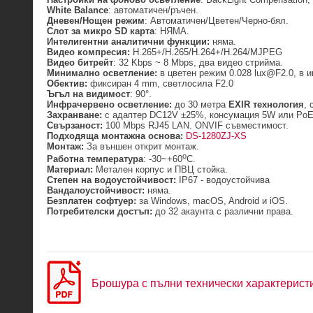
White Balance
: автоматичен/ръчен.
Дневен/Нощен режим
: Автоматичен/Цветен/Черно-бял.
Слот за микро SD карта
: НЯМА.
Интелигентни аналитични функции:
няма.
Видео компресия:
H.265+/H.265/H.264+/H.264/MJPEG
Видео битрейт
: 32 Kbps ~ 8 Mbps, два видео стрийма.
Минимално осветление:
в цветен режим 0.028 lux@F2.0, в 
Обектив:
фиксиран 4 mm, светлосила F2.0
Ъгъл на видимост
: 90°.
Инфрачервено осветление:
до 30 метра
EXIR технология
,
Захранване:
с адаптер DC12V ±25%, консумация 5W или PoE 8
Свързаност:
100 Mbps RJ45 LAN. ONVIF съвместимост.
Подходяща монтажна основа:
DS-1280ZJ-XS
Монтаж:
За външен открит монтаж.
о
Работна температура
: -30~+60
C.
Материал:
Метален корпус и ПВЦ стойка.
Степен на водоустойчивост:
IP67 - водоустойчива
Вандалоустойчивост:
няма.
Безплатен софтуер:
за Windows, macOS, Android и iOS.
Потребителски достъп:
до 32 акаунта с различни права.
Брошура с пълни технически характерист