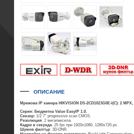
ОПИСАНИЕ
Мрежова IP камера HIKVISION DS-2CD1023G0E-I(C)
:
2
MPX
,
Серия: Бюджетна
Value
EasyIP
1
.0.
Сензор:
1/2.7" progressive scan CMOS.
Резолюция
: 2 мегапиксела.
Кадри в секунда
: 25 fps при 1920х1080, 1280x720 px.
Шумов филтър
: 3D-DNR.
Настройки на фоново осветление
: BackLight Compensation