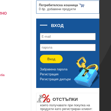
Потребителска кошница
0 бр. добавени продукти
ено
ВХОД
Вход
Забравена парола
Регистрация
жба
Регистрация дилъри
ОТСТЪПКИ
които получавате при покупка на
продукти като регистриран клиент: