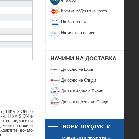
еPay.bg
Кредитна/Дебитна карта
По банков път
На място в офиса
НАЧИНИ НА ДОСТАВКА
До офис на Еконт
До офис на Спиди
До ваш адрес с Еконт
До ваш адрес със Спиди
 г., HIKVISION не
гии, HIKVISION е
ютна сигурност и
, чиито развойни
НОВИ ПРОДУКТИ
ндартите, докато
а.
Всички нови продукти »