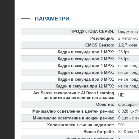
ПАРАМЕТРИ
ПРОДУКТОВА СЕРИЯ
:
Бюджетна 
Резолюция
:
2 мегапик
CMOS Сензор
:
1/2.7 инча
Кадри в секунда при 1 MPX
:
25 fps
Кадри в секунда при 2 MPX
:
25 fps
Кадри в секунда при 4 MPX
:
не се под
Кадри в секунда при 6 MPX
:
не се под
Кадри в секунда при 8 MPX
:
не се под
Кадри в секунда при 12 MPX
:
не се под
AcuSense технология с AI Deep Learning
НЕ
алгоритми за интелигентен анализ
:
Обектив
:
фиксиран 
Минимално осветление в цветен режим
:
0.028 lux@
Минимално осветление в нощен режим
:
0 Lux - с 
Хоризонтален ъгъл на видимост
:
90°
Видео битрейт
:
32 Kbps ~ 
Брой видео стриймове
:
2