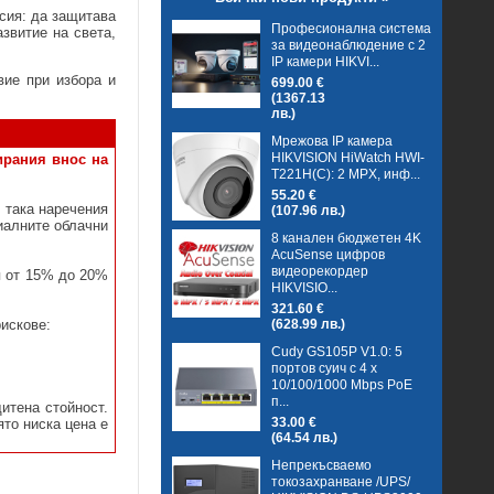
сия: да защитава
Професионална система
звитие на света,
за видеонаблюдение с 2
IP камери HIKVI...
вие при избора и
699.00 €
(1367.13
лв.)
Мрежова IP камера
HIKVISION HiWatch HWI-
ирания внос на
T221H(C): 2 MPX, инф...
55.20 €
 така наречения
(107.96 лв.)
иалните облачни
8 канален бюджетен 4K
AcuSense цифров
видеорекордер
я от 15% до 20%
HIKVISIO...
321.60 €
(628.99 лв.)
рискове:
Cudy GS105P V1.0: 5
портов суич с 4 x
10/100/1000 Mbps PoE
п...
итена стойност.
33.00 €
ято ниска цена е
(64.54 лв.)
Непрекъсваемо
токозахранване /UPS/