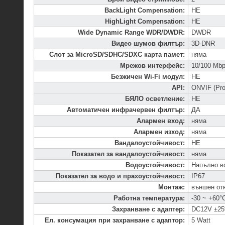
BackLight Compensation
:
НЕ
HighLight Compensation
:
НЕ
Wide Dynamic Range WDR/DWDR
:
DWDR
Видео шумов филтър
:
3D-DNR
Слот за MicroSD/SDHC/SDXC карта памет
:
няма
Мрежов интерфейс
:
10/100 Mbp
Безжичен Wi-Fi модул
:
НЕ
API
:
ONVIF (Prof
БЯЛО осветление
:
НЕ
Автоматичен инфрачервен филтър
:
ДА
Алармен вход
:
няма
Алармен изход
:
няма
Вандалоустойчивост
:
НЕ
Показател за вандалоустойчивост
:
няма
Водоустойчивост
:
Напълно в
Показател за водо и прахоустойчивост
:
IP67
Монтаж
:
външен от
Работна температура
:
-30 ~ +60°
Захранване с адаптер
:
DC12V ±2
Ел. консумация при захранване с адаптор
:
5 Watt