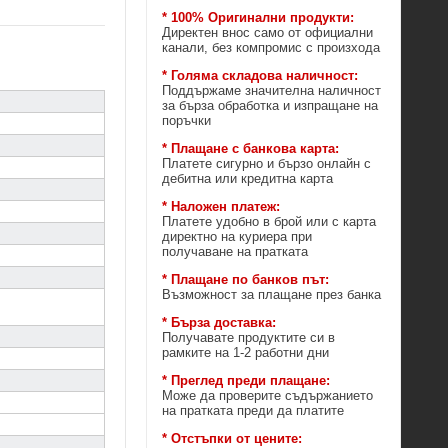
* 100% Оригинални продукти:
Директен внос само от официални
канали, без компромис с произхода
* Голяма складова наличност:
Поддържаме значителна наличност
за бърза обработка и изпращане на
поръчки
* Плащане с банкова карта:
Платете сигурно и бързо онлайн с
дебитна или кредитна карта
* Наложен платеж:
Платете удобно в брой или с карта
директно на куриера при
получаване на пратката
* Плащане по банков път:
Възможност за плащане през банка
* Бърза доставка:
Получавате продуктите си в
рамките на 1-2 работни дни
* Преглед преди плащане:
Може да проверите съдържанието
на пратката преди да платите
* Отстъпки от цените: