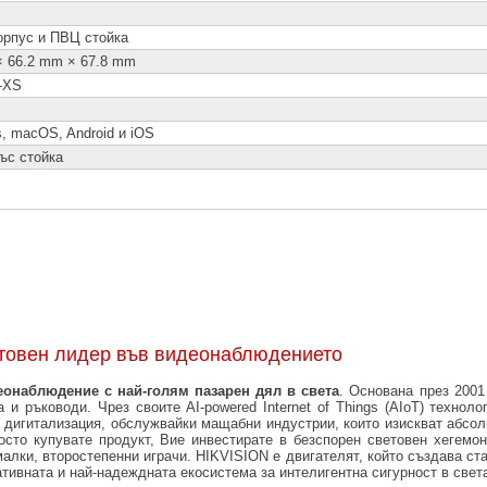
орпус и ПВЦ стойка
× 66.2 mm × 67.8 mm
-XS
, macOS, Android и iOS
ъс стойка
етовен лидер във видеонаблюдението
еонаблюдение с най-голям пазарен дял в света
. Основана през 2001
 и ръководи. Чрез своите AI-powered Internet of Things (AIoT) техноло
а дигитализация, обслужвайки мащабни индустрии, които изискват абсол
сто купувате продукт, Вие инвестирате в безспорен световен хегемон
лки, второстепенни играчи. HIKVISION е двигателят, който създава ста
ативната и най-надеждната екосистема за интелигентна сигурност в свет