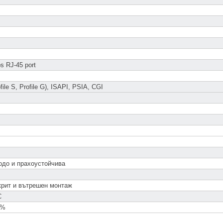
s RJ-45 port
ile S, Profile G), ISAPI, PSIA, CGI
одо и прахоустойчива
крит и вътрешен монтаж
C
5%