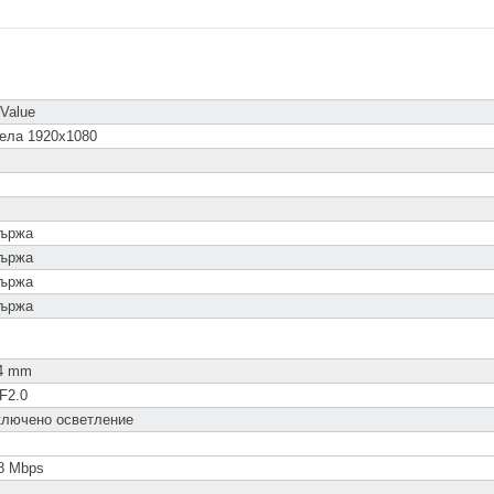
Value
села 1920x1080
държа
държа
държа
държа
4 mm
F2.0
включено осветление
8 Mbps