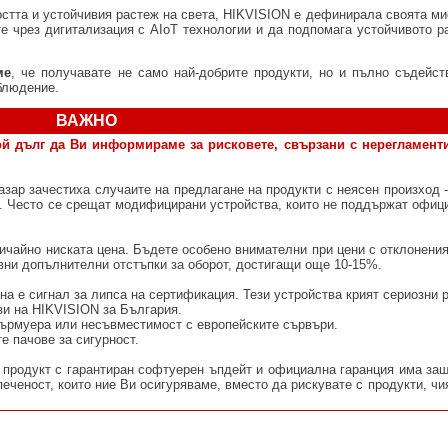
остта и устойчивия растеж на света, HIKVISION е дефинирала своята ми
е чрез дигитализация с AIoT технологии и да подпомага устойчивото ра
ме
, че получавате не само най-добрите продукти, но и пълно съдейст
блюдение.
ВАЖНО
ой дълг да Ви информираме за рисковете, свързани с нерегламент
азар зачестиха случаите на предлагане на продукти с неясен произход -
з. Често се срещат модифицирани устройства, които не поддържат офиц
ичайно ниската цена. Бъдете особено внимателни при цени с отклонени
ивни допълнителни отстъпки за оборот, достигащи още 10-15%.
на е сигнал за липса на сертификация. Тези устройства крият сериозни 
зи на HIKVISION за България.
фърмуера или несъвместимост с европейските сървъри.
е пачове за сигурност.
продукт с гарантиран софтуерен ъпдейт и официална гаранция има защ
еченост, които ние Ви осигуряваме, вместо да рискувате с продукти, чи