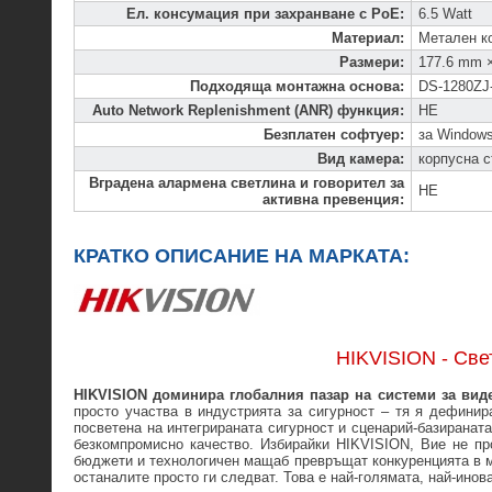
Ел. консумация при захранване с PoE
:
6.5 Watt
Материал
:
Метален к
Размери
:
177.6 mm 
Подходяща монтажна основа
:
DS-1280ZJ
Auto Network Replenishment (ANR) функция
:
НЕ
Безплатен софтуер
:
за Windows
Вид камера
:
корпусна с
Вградена алармена светлина и говорител за
НЕ
активна превенция
:
КРАТКО ОПИСАНИЕ НА МАРКАТА:
HIKVISION - Св
HIKVISION доминира глобалния пазар на системи за вид
просто участва в индустрията за сигурност – тя я дефинира
посветена на интегрираната сигурност и сценарий-базиранат
безкомпромисно качество. Избирайки HIKVISION, Вие не про
бюджети и технологичен мащаб превръщат конкуренцията в ма
останалите просто ги следват. Това е най-голямата, най-инов