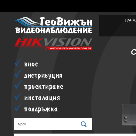
НАЧА
внос
дистрибуция
проектиране
инсталация
поддръжка