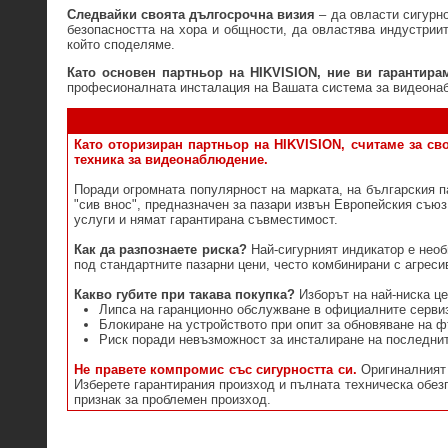
Следвайки своята дългосрочна визия
– да овласти сигурн
безопасността на хора и общности, да овластява индустриит
който споделяме.
Като основен партньор на HIKVISION, ние ви гарантира
професионалната инсталация на Вашата система за видеона
Като оторизиран партньор на HIKVISION, считаме за св
техника за видеонаблюдение.
Поради огромната популярност на марката, на българския п
"сив внос", предназначен за пазари извън Европейския съю
услуги и нямат гарантирана съвместимост.
Как да разпознаете риска?
Най-сигурният индикатор е необ
под стандартните пазарни цени, често комбинирани с агрес
Какво губите при такава покупка?
Изборът на най-ниска це
Липса на гаранционно обслужване в официалните серви
Блокиране на устройството при опит за обновяване на 
Риск поради невъзможност за инсталиране на последнит
Не правете компромис със сигурността си.
Оригиналният 
Изберете гарантирания произход и пълната техническа обезп
признак за проблемен произход.