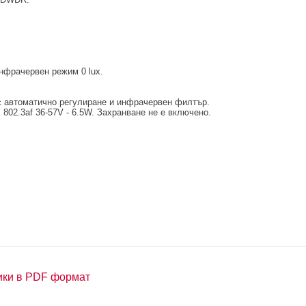
инфрачервен режим 0 lux.
 с автоматично регулиране и инфрачервен филтър.
02.3af 36-57V - 6.5W. Захранване не е включено.
ики в PDF формат