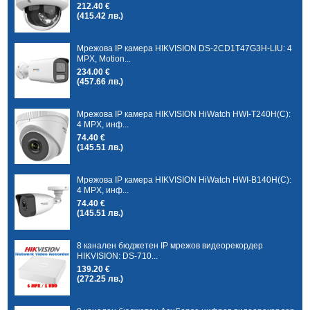
212.40 €
(415.42 лв.)
Мрежова IP камера HIKVISION DS-2CD1T47G3H-LIU: 4
MPX, Motion...
234.00 €
(457.66 лв.)
Мрежова IP камера HIKVISION HiWatch HWI-T240H(C):
4 MPX, инф...
74.40 €
(145.51 лв.)
Мрежова IP камера HIKVISION HiWatch HWI-B140H(C):
4 MPX, инф...
74.40 €
(145.51 лв.)
8 канален бюджетен IP мрежов видеорекордер
HIKVISION: DS-710...
139.20 €
(272.25 лв.)