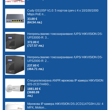
Cudy GS105P V1.0: 5 портов суич с 4 x 10/100/1000
Mbps PoE п...
33.00 €
(64.54 лв.)
Непрекъсваемо токозахранване /UPS/ HIKVISION DS-
UPS3000-R: 3...
372.00 €
(727.57 лв.)
Непрекъсваемо токозахранване /UPS/ HIKVISION DS-
UPS2000-R: 2...
237.60 €
(464.71 лв.)
Специализирана ANPR мрежова IP камера HIKVISION
iDS-2CD7A46G...
1881.60 €
(3680.09
лв.)
Мрежова IP камера HIKVISION DS-2CD1147G3H-LIU: 4
MPX, Motion...