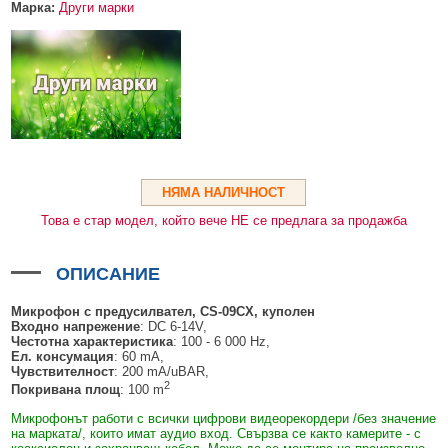
HDMI КАБЕЛИ
МЕТАЛНИ КУТИИ ЗА ЗАХРАНВАНИЯ
POE ИНЖЕКТОРИ
ВИДЕО УДЪЛЖИТЕЛИ, МОДУЛАТОРИ И ДИСТРИБУТОРИ
Марка:
Други марки
ГЪВКАВИ ГОФРИРАНИ ТРЪБИ
POE УДЪЛЖИТЕЛИ И POE СПЛИТЕРИ
МИКРОФОНИ И ГОВОРИТЕЛИ ЗА ВИДЕОНАБЛЮДЕНИЕ
УПРАВЛЕНИЯ ЗА ВЪРТЯЩИ КАМЕРИ
ГРЪМОЗАЩИТИ
ОБЕКТИВИ ЗА ОХРАНИТЕЛНИ КАМЕРИ
КОНЕКТОРИ
НЯМА НАЛИЧНОСТ
ПВЦ КУТИИ
Това е стар модел, който вече НЕ се предлага за продажба
МЕТАЛНИ ТАБЛА
ОПИСАНИЕ
БЕЗЖИЧНИ МИШКИ И ЕЛЕКТРИЧЕСКИ РАЗКЛОНИТЕЛИ
Микрофон с предусилвател,
CS-09CX
, куполен
МЕДИА КОНВЕРТОРИ И SFP МОДУЛИ
Входно напрежение
: DC 6-14V,
Честотна характеристика
: 100 - 6 000 Hz,
БЕЗЖИЧНИ АЛАРМЕНИ СИСТЕМИ AJAX
Ел. консумация
: 60 mA,
Чувствителност
: 200 mA/uBAR,
2
БЕЗЖИЧНИ АЛАРМЕНИ ПАНЕЛИ (ХЪБ) AJAX
БЕЗЖИЧНИ АЛАРМЕНИ СИСТЕМИ HIKVISION AX PRO
Покривана площ
: 100 m
Микрофонът работи с всички цифрови видеорекордери /без значение
БЕЗЖИЧНИ РАЗШИРИТЕЛИ НА ОБХВАТ AJAX
БЕЗЖИЧНИ ПАНЕЛИ HIKVISION AX PRO
КОМУНИКАЦИОННИ ШКАФОВЕ
на марката/, които имат аудио вход. Свързва се както камерите - с