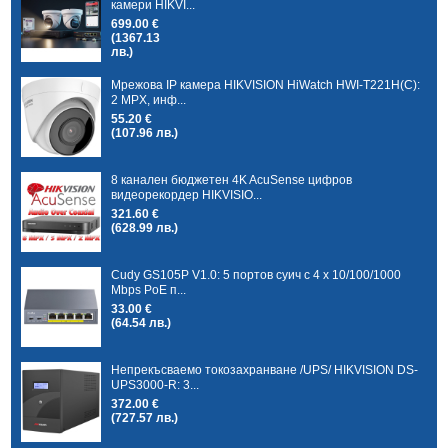
камери HIKVI...
699.00 €
(1367.13
лв.)
Мрежова IP камера HIKVISION HiWatch HWI-T221H(C):
2 MPX, инф...
55.20 €
(107.96 лв.)
8 канален бюджетен 4K AcuSense цифров
видеорекордер HIKVISIO...
321.60 €
(628.99 лв.)
Cudy GS105P V1.0: 5 портов суич с 4 x 10/100/1000
Mbps PoE п...
33.00 €
(64.54 лв.)
Непрекъсваемо токозахранване /UPS/ HIKVISION DS-
UPS3000-R: 3...
372.00 €
(727.57 лв.)