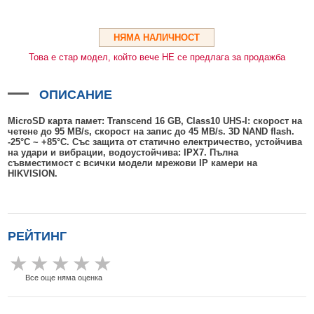
HDMI КАБЕЛИ
МЕТАЛНИ КУТИИ ЗА ЗАХРАНВАНИЯ
POE ИНЖЕКТОРИ
ВИДЕО УДЪЛЖИТЕЛИ, МОДУЛАТОРИ И ДИСТРИБУТОРИ
ГЪВКАВИ ГОФРИРАНИ ТРЪБИ
POE УДЪЛЖИТЕЛИ И POE СПЛИТЕРИ
МИКРОФОНИ И ГОВОРИТЕЛИ ЗА ВИДЕОНАБЛЮДЕНИЕ
НЯМА НАЛИЧНОСТ
УПРАВЛЕНИЯ ЗА ВЪРТЯЩИ КАМЕРИ
Това е стар модел, който вече НЕ се предлага за продажба
ГРЪМОЗАЩИТИ
ОПИСАНИЕ
ОБЕКТИВИ ЗА ОХРАНИТЕЛНИ КАМЕРИ
MicroSD карта памет: Transcend 16 GB, Class10 UHS-I: скорост на
КОНЕКТОРИ
четене до 95 MB/s, скорост на запис до 45 MB/s. 3D NAND flash.
-25°C ~ +85°C. Със защита от статично електричество, устойчива
ПВЦ КУТИИ
на удари и вибрации, водоустойчива: IPX7. Пълна
съвместимост с всички модели мрежови IP камери на
HIKVISION.
МЕТАЛНИ ТАБЛА
БЕЗЖИЧНИ МИШКИ И ЕЛЕКТРИЧЕСКИ РАЗКЛОНИТЕЛИ
МЕДИА КОНВЕРТОРИ И SFP МОДУЛИ
РЕЙТИНГ
БЕЗЖИЧНИ АЛАРМЕНИ СИСТЕМИ AJAX
БЕЗЖИЧНИ АЛАРМЕНИ ПАНЕЛИ (ХЪБ) AJAX
БЕЗЖИЧНИ АЛАРМЕНИ СИСТЕМИ HIKVISION AX PRO
Все още няма оценка
БЕЗЖИЧНИ РАЗШИРИТЕЛИ НА ОБХВАТ AJAX
БЕЗЖИЧНИ ПАНЕЛИ HIKVISION AX PRO
КОМУНИКАЦИОННИ ШКАФОВЕ