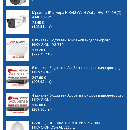
Мрежова IP камера HIKVISION HiWatch HWI-B140H(C):
4 MPX, инф...
74.40 €
(145.51 лв.)
8 канален бюджетен IP мрежов видеорекордер
HIKVISION: DS-710...
139.20 €
(272.25 лв.)
8 канален бюджетен AcuSense цифров видеорекордер
HIKVISION i...
207.60 €
(406.03 лв.)
4 канален бюджетен AcuSense цифров видеорекордер
HIKVISION i...
136.80 €
(267.56 лв.)
Въртяща HD-TVI/AHD/CVI/CVBS PTZ камера
HIKVISION DS-2AE5225I...