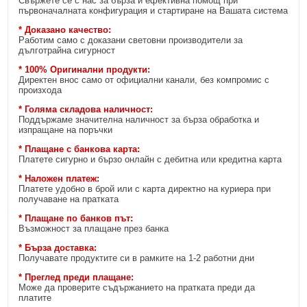
Свържете се с нас за бърза и ефективна помощ при
първоначалната конфигурация и стартиране на Вашата система
* Доказано качество:
Работим само с доказани световни производители за
дълготрайна сигурност
* 100% Оригинални продукти:
Директен внос само от официални канали, без компромис с
произхода
* Голяма складова наличност:
Поддържаме значителна наличност за бърза обработка и
изпращане на поръчки
* Плащане с банкова карта:
Платете сигурно и бързо онлайн с дебитна или кредитна карта
* Наложен платеж:
Платете удобно в брой или с карта директно на куриера при
получаване на пратката
* Плащане по банков път:
Възможност за плащане през банка
* Бърза доставка:
Получавате продуктите си в рамките на 1-2 работни дни
* Преглед преди плащане:
Може да проверите съдържанието на пратката преди да
платите