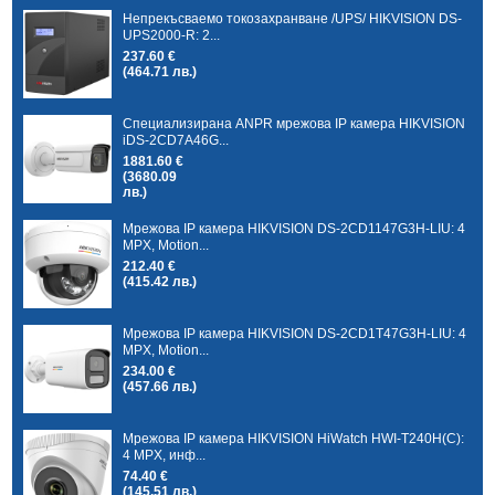
Непрекъсваемо токозахранване /UPS/ HIKVISION DS-
UPS2000-R: 2...
237.60 €
(464.71 лв.)
Специализирана ANPR мрежова IP камера HIKVISION
iDS-2CD7A46G...
1881.60 €
(3680.09
лв.)
Мрежова IP камера HIKVISION DS-2CD1147G3H-LIU: 4
MPX, Motion...
212.40 €
(415.42 лв.)
Мрежова IP камера HIKVISION DS-2CD1T47G3H-LIU: 4
MPX, Motion...
234.00 €
(457.66 лв.)
Мрежова IP камера HIKVISION HiWatch HWI-T240H(C):
4 MPX, инф...
74.40 €
(145.51 лв.)