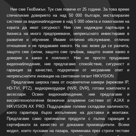
Ние сме ГеоВижън. Тук сме повече от 25 години. За това време
спечелихме доверието на над 50 000 българи, инсталирахме
системи за видеонаблюдение в над 5 000 обекта и помогнахме на
хората да имат сигурност. Ние сме надеждни партньори в
бизнеса на много предприемачи, непрекъснато инвестираме в
развитие и обучение. Имаме отлично обслужване, отлично
отношение и не предаваме никого. На нас може да се разчита,
защото сме силни, защото сме гръбнак, защото знаем какво е
доверие и какво е лоялност. Ние не просто продаваме
видеонаблюдение, ние предлагаме спокойствие, сигурност и
гаранция за качество, подкрепени от несравним опит и
непрекъснатите иновации на световния гигант HIKVISION.
Предлагаме широка гама от охранителни камери (мрежови IP,
HD-TVI, PTZ), видеорекордери (NVR, DVR), готови комплекти и
аксесоари. Освен видеонаблюдение, ние предлагаме и
високотехнологични безжични алармени системи от AJAX и
HIKVISION AX PRO. Поддържаме големи складови наличности,
което гарантира бързо изпълнение на доставки и монтажи.
Предлагаме само оригинални продукти с пълна гаранция и
сертификати за качество от доказани производители. Всеки
модел, които пускаме на пазара, преминава през строги тестове