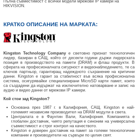
Пълна съвместимост с всички модели мрежови IP камери на
БЕЗЖИЧНИ ДЕТЕКТОРИ AJAX
БЕЗЖИЧНИ ДЕТЕКТОРИ ЗА HIKVISION AX PRO
ALFALINE, СТЕННИ/СТОЯЩИ, С ОТВАРЯЕМИ И ЗАКЛЮЧВАЩИ СЕ
АКСЕСОАРИ ЗА КОМУНИКАЦИОННИ ШКАФОВЕ
HIKVISION.
СТРАНИЦИ
БЕЗЖИЧНИ ДЕТЕКТОРИ ЗА ПОЖАР, ДИМ, ТОПЛИНА И ВЪГЛЕРОДЕН
БЕЗЖИЧНИ МОДУЛИ И АКСЕСОАРИ ЗА HIKVISION AX PRO
УПОТРЕБЯВАНА ТЕХНИКА
ОКСИД
INTERLINE, СТОЯЩИ - НЕОТВАРЯЕМИ СТРАНИЦИ
КРАТКО ОПИСАНИЕ НА МАРКАТА:
КОМПЛЕКТИ БЕЗЖИЧНИ АЛАРМЕНИ СИСТЕМИ AX PRO
БЕЗЖИЧНИ КЛАВИАТУРИ AJAX
BETALINE, СТОЯЩИ С ОТВАРЯЕМИ И ЗАКЛЮЧВАЩИ СЕ СТРАНИЦИ
БЕЗКОНТАКТНИ RFID КАРТИ И ЧИПОВЕ ЗА КЛАВИАТУРИ
БЕЗЖИЧНИ ДИСТАНЦИОННИ УПРАВЛЕНИЯ И БУТОНИ
Kingston Technology Company
е световно признат технологичен
лидер, базиран в САЩ, който от десекти години държи лидерската
БЕЗЖИЧНИ СИРЕНИ AJAX
позиция в производството на памети (DRAM) и флаш продукти. В
сферата на професионалната сигурност и видеонаблюдението, те са
ключов партньор, гарантиращ надеждното съхранение на критични
МОДУЛИ ЗА СГРАДНА АВТОМАТИЗАЦИЯ AJAX
данни. Kingston е гарант за стабилност във всяка професионална
система, осигурявайки специализирани MicroSD карти памет, които
са създадени да издържат на изключително натоварване и запис на
аудио и видео данни от мрежови IP камери.
Кой стои зад Kingston?
Основана през 1987 г. в Калифорния, САЩ. Kingston е най-
големият независим производител на DRAM модули в света.
Централата е в Фаунтин Вали, Калифорния. Компанията е
глобален доставчик, чиято репутация е синоним на универсална
съвместимост и строг контрол на качеството.
Kingston е доверен доставчик на памет за големи технологични
компании и производители на сървъри по целия свят.