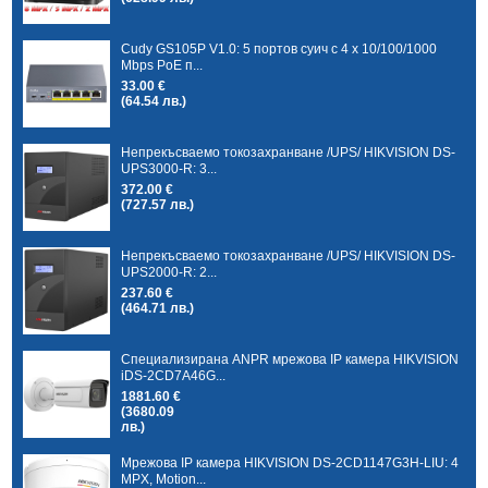
Cudy GS105P V1.0: 5 портов суич с 4 x 10/100/1000
Mbps PoE п...
33.00 €
(64.54 лв.)
Непрекъсваемо токозахранване /UPS/ HIKVISION DS-
UPS3000-R: 3...
372.00 €
(727.57 лв.)
Непрекъсваемо токозахранване /UPS/ HIKVISION DS-
UPS2000-R: 2...
237.60 €
(464.71 лв.)
Специализирана ANPR мрежова IP камера HIKVISION
iDS-2CD7A46G...
1881.60 €
(3680.09
лв.)
Мрежова IP камера HIKVISION DS-2CD1147G3H-LIU: 4
MPX, Motion...