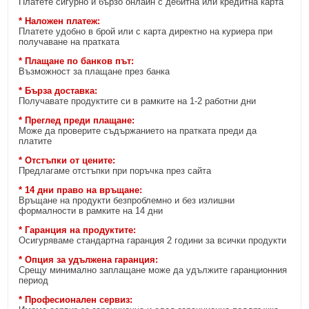
Платете сигурно и бързо онлайн с дебитна или кредитна карта
* Наложен платеж:
Платете удобно в брой или с карта директно на куриера при
получаване на пратката
* Плащане по банков път:
Възможност за плащане през банка
* Бърза доставка:
Получавате продуктите си в рамките на 1-2 работни дни
* Преглед преди плащане:
Може да проверите съдържанието на пратката преди да
платите
* Отстъпки от цените:
Предлагаме отстъпки при поръчка през сайта
* 14 дни право на връщане:
Връщане на продукти безпроблемно и без излишни
формалности в рамките на 14 дни
* Гаранция на продуктите:
Осигуряваме стандартна гаранция 2 години за всички продукти
* Опция за удължена гаранция:
Срещу минимално заплащане може да удължите гаранционния
период
* Професионален сервиз: