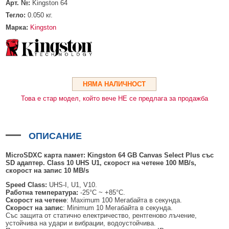
HDMI КАБЕЛИ
МЕТАЛНИ КУТИИ ЗА ЗАХРАНВАНИЯ
POE ИНЖЕКТОРИ
ВИДЕО УДЪЛЖИТЕЛИ, МОДУЛАТОРИ И ДИСТРИБУТОРИ
Арт. №:
Kingston 64
Тегло:
0.050
кг.
ГЪВКАВИ ГОФРИРАНИ ТРЪБИ
POE УДЪЛЖИТЕЛИ И POE СПЛИТЕРИ
МИКРОФОНИ И ГОВОРИТЕЛИ ЗА ВИДЕОНАБЛЮДЕНИЕ
Марка:
Kingston
УПРАВЛЕНИЯ ЗА ВЪРТЯЩИ КАМЕРИ
ГРЪМОЗАЩИТИ
ОБЕКТИВИ ЗА ОХРАНИТЕЛНИ КАМЕРИ
НЯМА НАЛИЧНОСТ
КОНЕКТОРИ
Това е стар модел, който вече НЕ се предлага за продажба
ПВЦ КУТИИ
МЕТАЛНИ ТАБЛА
ОПИСАНИЕ
БЕЗЖИЧНИ МИШКИ И ЕЛЕКТРИЧЕСКИ РАЗКЛОНИТЕЛИ
MicroSDXC карта памет: Kingston 64 GB Canvas Select Plus със
МЕДИА КОНВЕРТОРИ И SFP МОДУЛИ
SD адаптер. Class 10 UHS U1, скорост на четене 100 MB/s,
скорост на запис 10 MB/s
БЕЗЖИЧНИ АЛАРМЕНИ СИСТЕМИ AJAX
Speed Class:
UHS-I, U1, V10.
Работна температура:
-25°C ~ +85°C.
БЕЗЖИЧНИ АЛАРМЕНИ ПАНЕЛИ (ХЪБ) AJAX
БЕЗЖИЧНИ АЛАРМЕНИ СИСТЕМИ HIKVISION AX PRO
Скорост на четене
: Maximum 100 Мегабайта в секунда.
Скорост на запис
: Minimum 10 Мегабайта в секунда.
Със защита от статично електричество, рентгеново лъчение,
БЕЗЖИЧНИ РАЗШИРИТЕЛИ НА ОБХВАТ AJAX
БЕЗЖИЧНИ ПАНЕЛИ HIKVISION AX PRO
КОМУНИКАЦИОННИ ШКАФОВЕ
устойчива на удари и вибрации, водоустойчива.