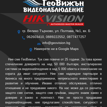
гр. Велико Търново, ул. Полтава, №1, вх. Б
062603410, 0889222552, 0877477257
info@geovision.bg
Намерете ни в Google Maps
Ние сме ГеоВижън. Тук сме повече от 25 години. За това време
спечелихме доверието на над 50 000 българи, инсталирахме
системи за видеонаблюдение в над 5 000 обекта и помогнахме на
хората да имат сигурност. Ние сме надеждни партньори в
бизнеса на много предприемачи, непрекъснато инвестираме в
развитие и обучение. Имаме отлично обслужване, отлично
отношение и не предаваме никого. На нас може да се разчита,
защото сме силни, защото сме гръбнак, защото знаем какво е
доверие и какво е лоялност. Ние не просто продаваме
видеонаблюдение, ние предлагаме спокойствие, сигурност и