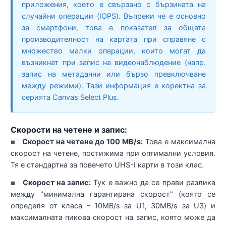
приложения, което е свързано с бързината на
случайни операции (IOPS). Въпреки че е основно
за смартфони, това е показател за общата
производителност на картата при справяне с
множество малки операции, които могат да
възникнат при запис на видеонаблюдение (напр.
запис на метаданни или бързо превключване
между режими). Тази информация е коректна за
серията Canvas Select Plus.
Скорости на четене и запис:
Скорост на четене до 100 MB/s:
Това е максимална
■
скорост на четене, постижима при оптимални условия.
Тя е стандартна за повечето UHS-I карти в този клас.
Скорост на запис:
Тук е важно да се прави разлика
■
между "минимална гарантирана скорост" (която се
определя от класа – 10MB/s за U1, 30MB/s за U3) и
максималната пикова скорост на запис, която може да