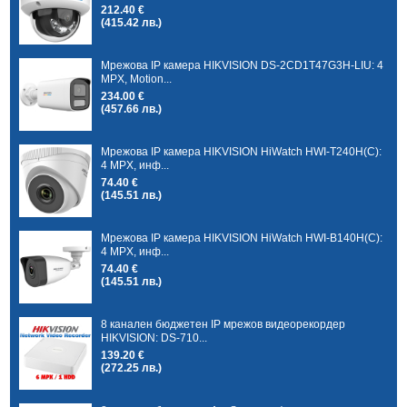
212.40 €
(415.42 лв.)
Мрежова IP камера HIKVISION DS-2CD1T47G3H-LIU: 4
MPX, Motion...
234.00 €
(457.66 лв.)
Мрежова IP камера HIKVISION HiWatch HWI-T240H(C):
4 MPX, инф...
74.40 €
(145.51 лв.)
Мрежова IP камера HIKVISION HiWatch HWI-B140H(C):
4 MPX, инф...
74.40 €
(145.51 лв.)
8 канален бюджетен IP мрежов видеорекордер
HIKVISION: DS-710...
139.20 €
(272.25 лв.)