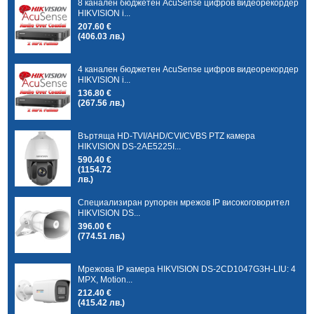
8 канален бюджетен AcuSense цифров видеорекордер
HIKVISION i...
207.60 €
(406.03 лв.)
4 канален бюджетен AcuSense цифров видеорекордер
HIKVISION i...
136.80 €
(267.56 лв.)
Въртяща HD-TVI/AHD/CVI/CVBS PTZ камера
HIKVISION DS-2AE5225I...
590.40 €
(1154.72
лв.)
Специализиран рупорен мрежов IP високоговорител
HIKVISION DS...
396.00 €
(774.51 лв.)
Мрежова IP камера HIKVISION DS-2CD1047G3H-LIU: 4
MPX, Motion...
212.40 €
(415.42 лв.)