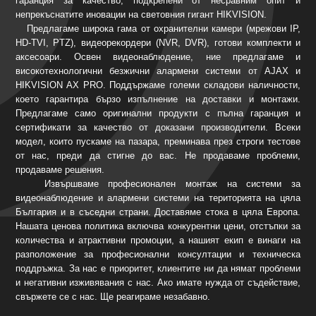
гаранция за качество, подкрепени от несравним опит и
непрекъснатите иновации на световния гигант HIKVISION.
Предлагаме широка гама от охранителни камери (мрежови IP,
HD-TVI, PTZ), видеорекордери (NVR, DVR), готови комплекти и
аксесоари. Освен видеонаблюдение, ние предлагаме и
високотехнологични безжични алармени системи от AJAX и
HIKVISION AX PRO. Поддържаме големи складови наличности,
което гарантира бързо изпълнение на доставки и монтажи.
Предлагаме само оригинални продукти с пълна гаранция и
сертификати за качество от доказани производители. Всеки
модел, които пускаме на пазара, преминава през строги тестове
от нас, преди да стигне до вас. Не продаваме проблеми,
продаваме решения.
Извършваме професионален монтаж на системи за
видеонаблюдение и алармени системи на територията на цяла
България и в съседни страни. Доставяме стока в цяла Европа.
Нашата ценова политика включва конкурентни цени, отстъпки за
количества и атрактивни промоции, а нашият екип е винаги на
разположение за професионални консултации и техническа
поддръжка. За нас е приоритет, клиентите ни да нямат проблеми
и негативни изживявания с нас. Ако имате нужда от съдействие,
свържете се с нас. Ще реагираме незабавно.