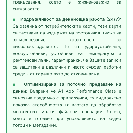
прекъсвания, което е жизненоважно за
сигурността.
Издръжливост за денонощна работа (24/7):
■
За разлика от потребителските карти, тези карти
са тествани да издържат на постоянния цикъл на
запис/презапис, характерен за
видеонаблюдението. Те са удароустойчиви,
водоустойчиви, устойчиви на температура и
рентгенови лъчи, гарантирайки, че Вашите записи
са защитени в различни и често сурови работни
среди - от горещо лято до студена зима.
Оптимизирана за поточно предаване на
■
данни:
Въпреки че A1 App Performance Class е
свързана предимно с приложения, тя индиректно
доказва способността на картата да обработва
множество малки файлови операции бързо,
което е полезно при управлението на видео
потоци и метаданни.