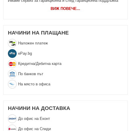
Имаме сервиз за гаранционна и след гаранционна поддръжка
ВИЖ ПОВЕЧЕ
...
НАЧИНИ НА ПЛАЩАНЕ
Наложен платеж
еPay.bg
Кредитна/Дебитна карта
По банков път
На място в офиса
НАЧИНИ НА ДОСТАВКА
До офис на Еконт
До офис на Спиди