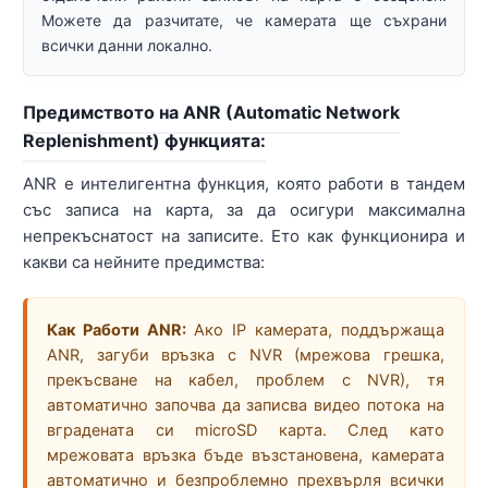
Можете да разчитате, че камерата ще съхрани
всички данни локално.
Предимството на ANR (Automatic Network
Replenishment) функцията:
ANR е интелигентна функция, която работи в тандем
със записа на карта, за да осигури максимална
непрекъснатост на записите. Ето как функционира и
какви са нейните предимства:
Как Работи ANR:
Ако IP камерата, поддържаща
ANR, загуби връзка с NVR (мрежова грешка,
прекъсване на кабел, проблем с NVR), тя
автоматично започва да записва видео потока на
вградената си microSD карта. След като
мрежовата връзка бъде възстановена, камерата
автоматично и безпроблемно прехвърля всички