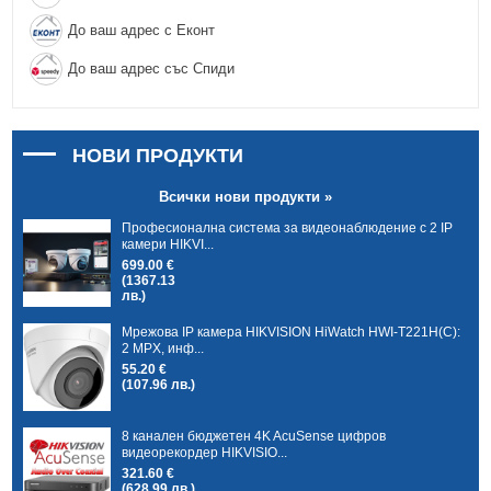
До ваш адрес с Еконт
До ваш адрес със Спиди
НОВИ ПРОДУКТИ
Всички нови продукти »
Професионална система за видеонаблюдение с 2 IP
камери HIKVI...
699.00 €
(1367.13
лв.)
Мрежова IP камера HIKVISION HiWatch HWI-T221H(C):
2 MPX, инф...
55.20 €
(107.96 лв.)
8 канален бюджетен 4K AcuSense цифров
видеорекордер HIKVISIO...
321.60 €
(628.99 лв.)