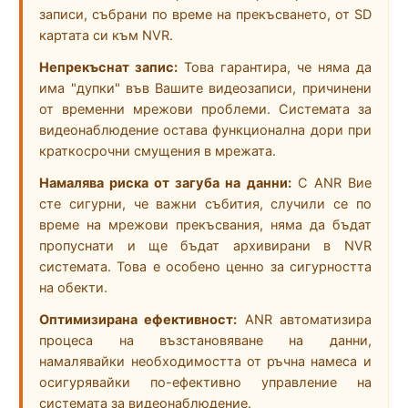
записи, събрани по време на прекъсването, от SD
картата си към NVR.
Непрекъснат запис:
Това гарантира, че няма да
има "дупки" във Вашите видеозаписи, причинени
от временни мрежови проблеми. Системата за
видеонаблюдение остава функционална дори при
краткосрочни смущения в мрежата.
Намалява риска от загуба на данни:
С ANR Вие
сте сигурни, че важни събития, случили се по
време на мрежови прекъсвания, няма да бъдат
пропуснати и ще бъдат архивирани в NVR
системата. Това е особено ценно за сигурността
на обекти.
Оптимизирана ефективност:
ANR автоматизира
процеса на възстановяване на данни,
намалявайки необходимостта от ръчна намеса и
осигурявайки по-ефективно управление на
системата за видеонаблюдение.