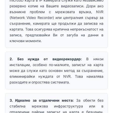
microSD карта в IP камерата служи като независимо
резервно копие на Вашите видеозаписи. Дори ако
възникне проблем с мрежовата връзка, NVR
(Network Video Recorder) или централния сървър за
съхранение, камерата ще продължи да записва на
картата. Това осигурява критична непрекъснатост на
записа, предпазвайки Ви от загуба на данни в
ключови моменти.
2. Без нужда от видеорекордер:
В някои
инсталации, особено по-малките, записът на карта
може да служи като основен метод за съхранение,
елиминирайки нуждата от NVR. Това намалява
разходите и опростява системата.
3. Идеално за отдалечени места:
За обекти без
стабилна мрежова инфраструктура или в
отдалечени райони записът на карта е безценен.