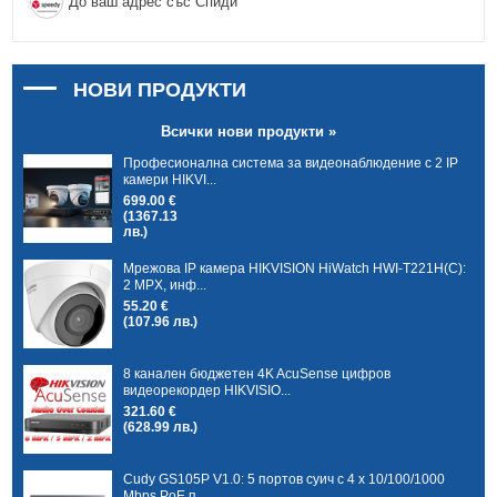
До ваш адрес със Спиди
НОВИ ПРОДУКТИ
Всички нови продукти »
Професионална система за видеонаблюдение с 2 IP
камери HIKVI...
699.00 €
(1367.13
лв.)
Мрежова IP камера HIKVISION HiWatch HWI-T221H(C):
2 MPX, инф...
55.20 €
(107.96 лв.)
8 канален бюджетен 4K AcuSense цифров
видеорекордер HIKVISIO...
321.60 €
(628.99 лв.)
Cudy GS105P V1.0: 5 портов суич с 4 x 10/100/1000
Mbps PoE п...