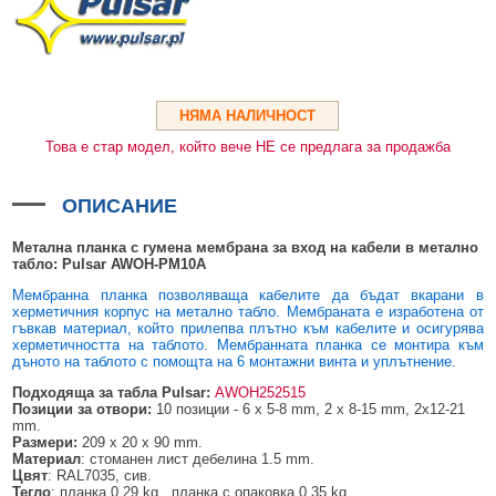
HDMI КАБЕЛИ
МЕТАЛНИ КУТИИ ЗА ЗАХРАНВАНИЯ
POE ИНЖЕКТОРИ
ВИДЕО УДЪЛЖИТЕЛИ, МОДУЛАТОРИ И ДИСТРИБУТОРИ
ГЪВКАВИ ГОФРИРАНИ ТРЪБИ
POE УДЪЛЖИТЕЛИ И POE СПЛИТЕРИ
МИКРОФОНИ И ГОВОРИТЕЛИ ЗА ВИДЕОНАБЛЮДЕНИЕ
УПРАВЛЕНИЯ ЗА ВЪРТЯЩИ КАМЕРИ
НЯМА НАЛИЧНОСТ
ГРЪМОЗАЩИТИ
Това е стар модел, който вече НЕ се предлага за продажба
ОБЕКТИВИ ЗА ОХРАНИТЕЛНИ КАМЕРИ
КОНЕКТОРИ
ОПИСАНИЕ
ПВЦ КУТИИ
Метална планка с гумена мембрана за вход на кабели в метално
табло:
Pulsar AWOH-PM10A
МЕТАЛНИ ТАБЛА
Мембранна планка позволяваща кабелите да бъдат вкарани в
херметичния корпус на метално табло. Мембраната е изработена от
БЕЗЖИЧНИ МИШКИ И ЕЛЕКТРИЧЕСКИ РАЗКЛОНИТЕЛИ
гъвкав материал, който прилепва плътно към кабелите и осигурява
херметичността на таблото. Мембранната планка се монтира към
МЕДИА КОНВЕРТОРИ И SFP МОДУЛИ
дъното на таблото с помощта на 6 монтажни винта и уплътнение.
БЕЗЖИЧНИ АЛАРМЕНИ СИСТЕМИ AJAX
Подходяща за табла Pulsar:
AWOH252515
Позиции за отвори:
10 позиции - 6 x 5-8 mm, 2 x 8-15 mm, 2x12-21
mm.
БЕЗЖИЧНИ АЛАРМЕНИ ПАНЕЛИ (ХЪБ) AJAX
БЕЗЖИЧНИ АЛАРМЕНИ СИСТЕМИ HIKVISION AX PRO
Размери:
209 х 20 х 90 mm.
Материал
: стоманен лист дебелина 1.5 mm.
БЕЗЖИЧНИ РАЗШИРИТЕЛИ НА ОБХВАТ AJAX
БЕЗЖИЧНИ ПАНЕЛИ HIKVISION AX PRO
КОМУНИКАЦИОННИ ШКАФОВЕ
Цвят
: RAL7035, сив.
Тегло
: планка 0.29 kg., планка с опаковка 0.35 kg.