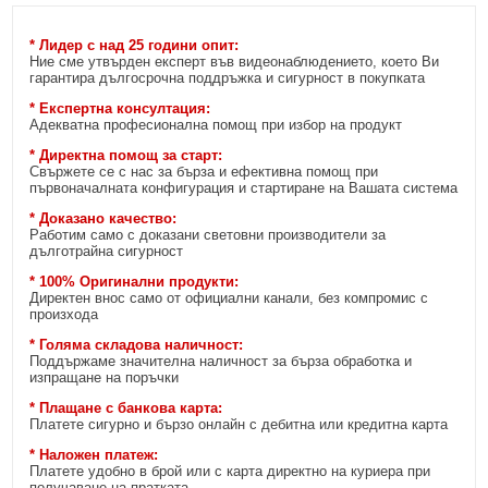
* Лидер с над 25 години опит:
Ние сме утвърден експерт във видеонаблюдението, което Ви
гарантира дългосрочна поддръжка и сигурност в покупката
* Експертна консултация:
Адекватна професионална помощ при избор на продукт
* Директна помощ за старт:
Свържете се с нас за бърза и ефективна помощ при
първоначалната конфигурация и стартиране на Вашата система
* Доказано качество:
Работим само с доказани световни производители за
дълготрайна сигурност
* 100% Оригинални продукти:
Директен внос само от официални канали, без компромис с
произхода
* Голяма складова наличност:
Поддържаме значителна наличност за бърза обработка и
изпращане на поръчки
* Плащане с банкова карта:
Платете сигурно и бързо онлайн с дебитна или кредитна карта
* Наложен платеж:
Платете удобно в брой или с карта директно на куриера при
получаване на пратката