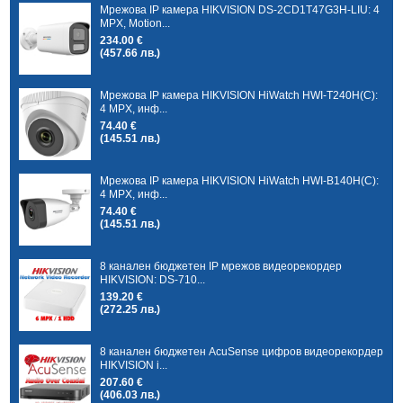
Мрежова IP камера HIKVISION DS-2CD1T47G3H-LIU: 4
MPX, Motion...
234.00 €
(457.66 лв.)
Мрежова IP камера HIKVISION HiWatch HWI-T240H(C):
4 MPX, инф...
74.40 €
(145.51 лв.)
Мрежова IP камера HIKVISION HiWatch HWI-B140H(C):
4 MPX, инф...
74.40 €
(145.51 лв.)
8 канален бюджетен IP мрежов видеорекордер
HIKVISION: DS-710...
139.20 €
(272.25 лв.)
8 канален бюджетен AcuSense цифров видеорекордер
HIKVISION i...
207.60 €
(406.03 лв.)