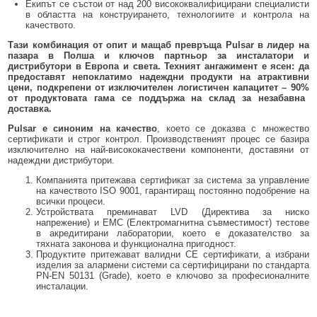
Екипът се състои от над
200
висококвалифицирани специалисти
в областта на конструирането, технологиите и контрола на
качеството.
Тази комбинация от опит и мащаб превръща Pulsar в лидер на
пазара в Полша и ключов партньор за инсталатори и
дистрибутори в Европа и света. Техният ангажимент е ясен: да
предоставят непоклатимо надеждни продукти на атрактивни
цени, подкрепени от изключителен логистичен капацитет –
90%
от продуктовата гама се поддържа на склад за незабавна
доставка.
Pulsar е синоним на качество
, което се доказва с множество
сертификати и строг контрол. Производственият процес се базира
изключително на най-висококачествени компоненти, доставяни от
надеждни дистрибутори.
Компанията притежава сертификат за система за управление
на качеството ISO 9001, гарантиращ постоянно подобрение на
всички процеси.
Устройствата преминават LVD (Директива за ниско
напрежение) и EMC (Електромагнитна съвместимост) тестове
в акредитирани лаборатории, което е доказателство за
тяхната законова и функционална пригодност.
Продуктите притежават валидни СЕ сертификати, а избрани
изделия за алармени системи са сертифицирани по стандарта
PN-EN 50131 (Grade), което е ключово за професионалните
инсталации.