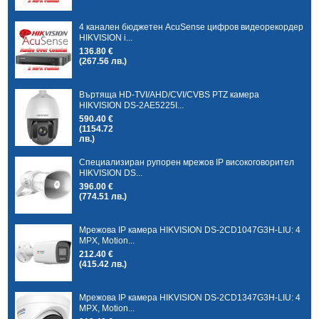
4 канален бюджетен AcuSense цифров видеорекордер
HIKVISION i...
136.80 €
(267.56 лв.)
Въртяща HD-TVI/AHD/CVI/CVBS PTZ камера
HIKVISION DS-2AE5225I...
590.40 €
(1154.72
лв.)
Специализиран рупорен мрежов IP високоговорител
HIKVISION DS...
396.00 €
(774.51 лв.)
Мрежова IP камера HIKVISION DS-2CD1047G3H-LIU: 4
MPX, Motion...
212.40 €
(415.42 лв.)
Мрежова IP камера HIKVISION DS-2CD1347G3H-LIU: 4
MPX, Motion...