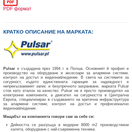
PDF формат
КРАТКО ОПИСАНИЕ НА МАРКАТА:
Pulsar
е създадена през 1994 г. в Полша. Основният й профил е
производство на оборудване и аксесоари за алармени системи,
контрол на достъп и видеонаблюдение.
В света на системите за
сигурност, където единствената гаранция за надеждност е
непрекъсваемият запис и безупречното захранване, марката Pulsar
стои като еталон за качество.
Pulsar не е просто производител на
електронни компоненти, а двигател на сигурността в Централна
Европа, специализиран в създаването на критична инфраструктура
за алармени системи, контрол на достъп и професионално
видеонаблюдение.
Мащабът на компанията говори сам за себе си:
Дейността се разгръща в модерни
8000
m
2
производствени
халета, оборудвани с най-съвременна техника.