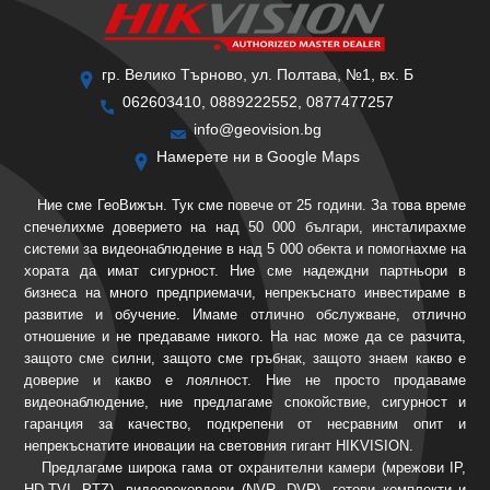
гр. Велико Търново, ул. Полтава, №1, вх. Б
062603410, 0889222552, 0877477257
info@geovision.bg
Намерете ни в Google Maps
Ние сме ГеоВижън. Тук сме повече от 25 години. За това време
спечелихме доверието на над 50 000 българи, инсталирахме
системи за видеонаблюдение в над 5 000 обекта и помогнахме на
хората да имат сигурност. Ние сме надеждни партньори в
бизнеса на много предприемачи, непрекъснато инвестираме в
развитие и обучение. Имаме отлично обслужване, отлично
отношение и не предаваме никого. На нас може да се разчита,
защото сме силни, защото сме гръбнак, защото знаем какво е
доверие и какво е лоялност. Ние не просто продаваме
видеонаблюдение, ние предлагаме спокойствие, сигурност и
гаранция за качество, подкрепени от несравним опит и
непрекъснатите иновации на световния гигант HIKVISION.
Предлагаме широка гама от охранителни камери (мрежови IP,
HD-TVI, PTZ), видеорекордери (NVR, DVR), готови комплекти и