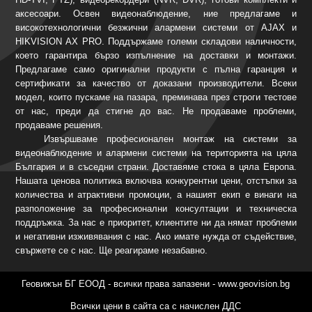
аксесоари. Освен видеонаблюдение, ние предлагаме и
високотехнологични безжични алармени системи от AJAX и
HIKVISION AX PRO. Поддържаме големи складови наличности,
което гарантира бързо изпълнение на доставки и монтажи.
Предлагаме само оригинални продукти с пълна гаранция и
сертификати за качество от доказани производители. Всеки
модел, които пускаме на пазара, преминава през строги тестове
от нас, преди да стигне до вас. Не продаваме проблеми,
продаваме решения.
Извършваме професионален монтаж на системи за
видеонаблюдение и алармени системи на територията на цяла
България и в съседни страни. Доставяме стока в цяла Европа.
Нашата ценова политика включва конкурентни цени, отстъпки за
количества и атрактивни промоции, а нашият екип е винаги на
разположение за професионални консултации и техническа
поддръжка. За нас е приоритет, клиентите ни да нямат проблеми
и негативни изживявания с нас. Ако имате нужда от съдействие,
свържете се с нас. Ще реагираме незабавно.
Геовижън БГ ЕООД - всички права запазени - www.geovision.bg
Всички цени в сайта са с начислен ДДС