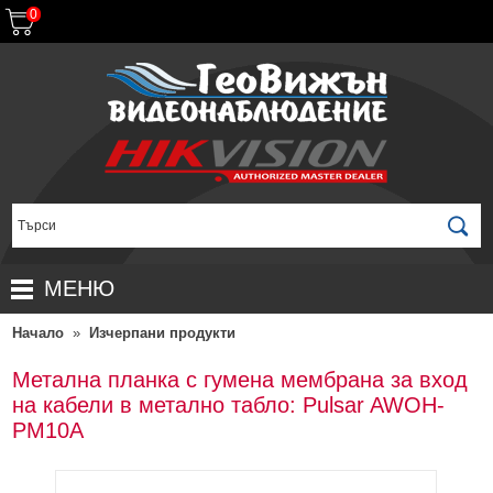
0
МЕНЮ
Начало
»
Изчерпани продукти
НАЧАЛО
ПРОДУКТИ
Метална планка с гумена мембрана за вход
на кабели в метално табло: Pulsar AWOH-
ЗА ДИСТРИБУТОРИ
ПРОМОЦИИ
PM10A
ГАРАНЦИОННИ УСЛОВИЯ
НОВИ ПРОДУКТИ
ДОСТАВКИ
КОМПЛЕКТИ ЗА ВИДЕОНАБЛЮДЕНИЕ