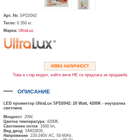
HDMI КАБЕЛИ
МЕТАЛНИ КУТИИ ЗА ЗАХРАНВАНИЯ
POE ИНЖЕКТОРИ
ВИДЕО УДЪЛЖИТЕЛИ, МОДУЛАТОРИ И ДИСТРИБУТОРИ
ГЪВКАВИ ГОФРИРАНИ ТРЪБИ
POE УДЪЛЖИТЕЛИ И POE СПЛИТЕРИ
МИКРОФОНИ И ГОВОРИТЕЛИ ЗА ВИДЕОНАБЛЮДЕНИЕ
Арт. №:
SPD2042
УПРАВЛЕНИЯ ЗА ВЪРТЯЩИ КАМЕРИ
Тегло:
0.350
кг.
Марка:
UltraLux
ГРЪМОЗАЩИТИ
ОБЕКТИВИ ЗА ОХРАНИТЕЛНИ КАМЕРИ
КОНЕКТОРИ
НЯМА НАЛИЧНОСТ
ПВЦ КУТИИ
Това е стар модел, който вече НЕ се предлага за продажба
МЕТАЛНИ ТАБЛА
БЕЗЖИЧНИ МИШКИ И ЕЛЕКТРИЧЕСКИ РАЗКЛОНИТЕЛИ
ОПИСАНИЕ
МЕДИА КОНВЕРТОРИ И SFP МОДУЛИ
LED
прожектор
UltraLux SPD
2
042:
2
0 Watt, 4200K -
неутрална
светлина
БЕЗЖИЧНИ АЛАРМЕНИ СИСТЕМИ AJAX
Мощност
: 20W,
БЕЗЖИЧНИ АЛАРМЕНИ ПАНЕЛИ (ХЪБ) AJAX
БЕЗЖИЧНИ АЛАРМЕНИ СИСТЕМИ HIKVISION AX PRO
Цветна температура
: 4200К,
Светлинен поток
: 1600 lm,
Вид диод
: SMD2835,
БЕЗЖИЧНИ РАЗШИРИТЕЛИ НА ОБХВАТ AJAX
БЕЗЖИЧНИ ПАНЕЛИ HIKVISION AX PRO
КОМУНИКАЦИОННИ ШКАФОВЕ
Напрежение
: 220-240V AC, 50-60Hz,