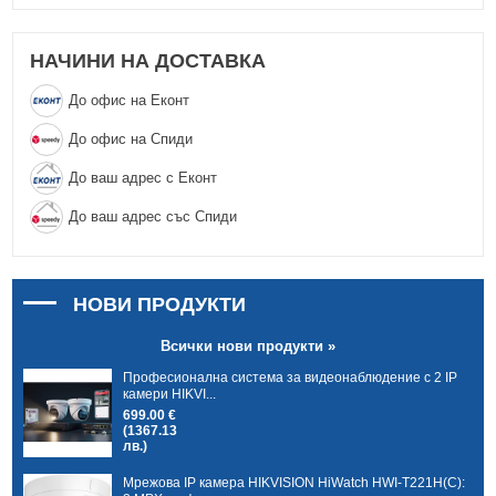
НАЧИНИ НА ДОСТАВКА
До офис на Еконт
До офис на Спиди
До ваш адрес с Еконт
До ваш адрес със Спиди
НОВИ ПРОДУКТИ
Всички нови продукти »
Професионална система за видеонаблюдение с 2 IP
камери HIKVI...
699.00 €
(1367.13
лв.)
Мрежова IP камера HIKVISION HiWatch HWI-T221H(C):