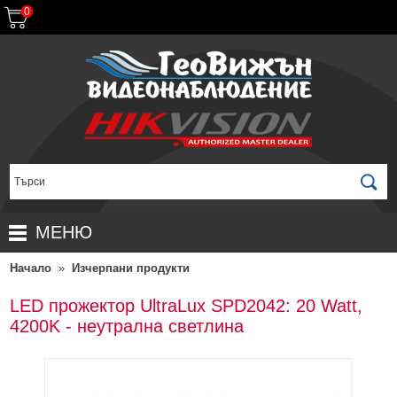
0
МЕНЮ
Начало
»
Изчерпани продукти
НАЧАЛО
ПРОДУКТИ
LED прожектор UltraLux SPD2042: 20 Watt,
4200K - неутрална светлина
ЗА ДИСТРИБУТОРИ
ПРОМОЦИИ
ГАРАНЦИОННИ УСЛОВИЯ
НОВИ ПРОДУКТИ
ДОСТАВКИ
КОМПЛЕКТИ ЗА ВИДЕОНАБЛЮДЕНИЕ