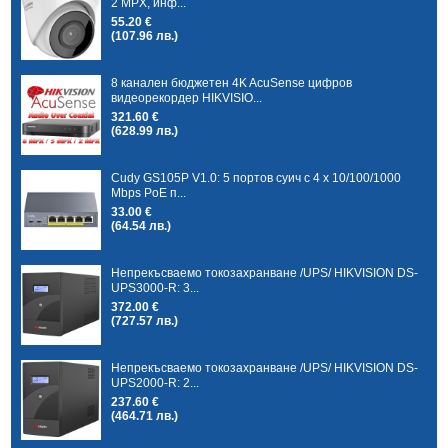
2 MPX, инф...
55.20 €
(107.96 лв.)
8 канален бюджетен 4K AcuSense цифров
видеорекордер HIKVISIO...
321.60 €
(628.99 лв.)
Cudy GS105P V1.0: 5 портов суич с 4 x 10/100/1000
Mbps PoE п...
33.00 €
(64.54 лв.)
Непрекъсваемо токозахранване /UPS/ HIKVISION DS-
UPS3000-R: 3...
372.00 €
(727.57 лв.)
Непрекъсваемо токозахранване /UPS/ HIKVISION DS-
UPS2000-R: 2...
237.60 €
(464.71 лв.)