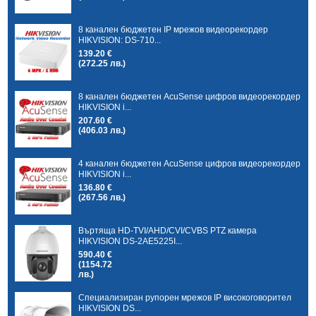
8 канален бюджетен IP мрежов видеорекордер
HIKVISION: DS-710...
139.20 €
(272.25 лв.)
8 канален бюджетен AcuSense цифров видеорекордер
HIKVISION i...
207.60 €
(406.03 лв.)
4 канален бюджетен AcuSense цифров видеорекордер
HIKVISION i...
136.80 €
(267.56 лв.)
Въртяща HD-TVI/AHD/CVI/CVBS PTZ камера
HIKVISION DS-2AE5225I...
590.40 €
(1154.72
лв.)
Специализиран рупорен мрежов IP високоговорител
HIKVISION DS...