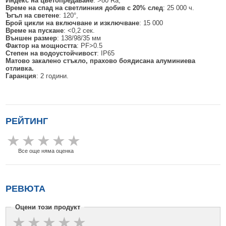
Индекс на цветопредаване
: >80 Ra,
БЕЗЖИЧНИ ДЕТЕКТОРИ AJAX
БЕЗЖИЧНИ ДЕТЕКТОРИ ЗА HIKVISION AX PRO
ALFALINE, СТЕННИ/СТОЯЩИ, С ОТВАРЯЕМИ И ЗАКЛЮЧВАЩИ СЕ
АКСЕСОАРИ ЗА КОМУНИКАЦИОННИ ШКАФОВЕ
Време на спад на светлинния добив с 20% след
: 25 000 ч.
СТРАНИЦИ
Ъгъл на светене
: 120°,
БЕЗЖИЧНИ ДЕТЕКТОРИ ЗА ПОЖАР, ДИМ, ТОПЛИНА И ВЪГЛЕРОДЕН
БЕЗЖИЧНИ МОДУЛИ И АКСЕСОАРИ ЗА HIKVISION AX PRO
УПОТРЕБЯВАНА ТЕХНИКА
Брой цикли на включване и изключване
: 15 000
ОКСИД
INTERLINE, СТОЯЩИ - НЕОТВАРЯЕМИ СТРАНИЦИ
Време на пускане
: <0,2 сек.
Външен размер
: 138/98/35 мм
КОМПЛЕКТИ БЕЗЖИЧНИ АЛАРМЕНИ СИСТЕМИ AX PRO
Фактор на мощността
: PF>0.5
БЕЗЖИЧНИ КЛАВИАТУРИ AJAX
BETALINE, СТОЯЩИ С ОТВАРЯЕМИ И ЗАКЛЮЧВАЩИ СЕ СТРАНИЦИ
Степен на водоустойчивост
: IP65
Матово закалено стъкло, прахово боядисана алуминиева
БЕЗКОНТАКТНИ RFID КАРТИ И ЧИПОВЕ ЗА КЛАВИАТУРИ
отливка.
Гаранция
: 2 години.
БЕЗЖИЧНИ ДИСТАНЦИОННИ УПРАВЛЕНИЯ И БУТОНИ
БЕЗЖИЧНИ СИРЕНИ AJAX
МОДУЛИ ЗА СГРАДНА АВТОМАТИЗАЦИЯ AJAX
РЕЙТИНГ
Все още няма оценка
РЕВЮТА
Оцени този продукт