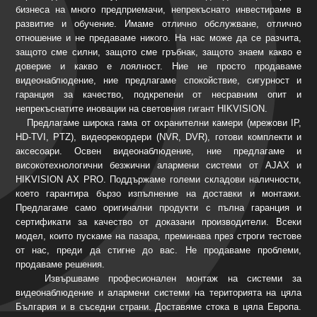
бизнеса на много предприемачи, непрекъснато инвестираме в
развитие и обучение. Имаме отлично обслужване, отлично
отношение и не предаваме никого. На нас може да се разчита,
защото сме силни, защото сме гръбнак, защото знаем какво е
доверие и какво е лоялност. Ние не просто продаваме
видеонаблюдение, ние предлагаме спокойствие, сигурност и
гаранция за качество, подкрепени от несравним опит и
непрекъснатите иновации на световния гигант HIKVISION.
Предлагаме широка гама от охранителни камери (мрежови IP,
HD-TVI, PTZ), видеорекордери (NVR, DVR), готови комплекти и
аксесоари. Освен видеонаблюдение, ние предлагаме и
високотехнологични безжични алармени системи от AJAX и
HIKVISION AX PRO. Поддържаме големи складови наличности,
което гарантира бързо изпълнение на доставки и монтажи.
Предлагаме само оригинални продукти с пълна гаранция и
сертификати за качество от доказани производители. Всеки
модел, които пускаме на пазара, преминава през строги тестове
от нас, преди да стигне до вас. Не продаваме проблеми,
продаваме решения.
Извършваме професионален монтаж на системи за
видеонаблюдение и алармени системи на територията на цяла
България и в съседни страни. Доставяме стока в цяла Европа.